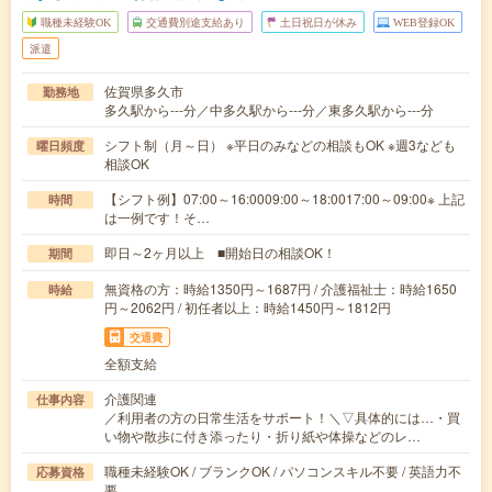
職種未経験OK
交通費別途支給あり
土日祝日が休み
WEB登録OK
派遣
佐賀県多久市
勤務地
多久駅から---分／中多久駅から---分／東多久駅から---分
シフト制（月～日） ※平日のみなどの相談もOK ※週3なども
曜日頻度
相談OK
【シフト例】07:00～16:0009:00～18:0017:00～09:00※ 上記
時間
は一例です！そ…
即日～2ヶ月以上 ■開始日の相談OK！
期間
無資格の方：時給1350円～1687円 / 介護福祉士：時給1650
時給
円～2062円 / 初任者以上：時給1450円～1812円
交通費
全額支給
介護関連
仕事内容
／利用者の方の日常生活をサポート！＼▽具体的には…・買
い物や散歩に付き添ったり・折り紙や体操などのレ…
職種未経験OK / ブランクOK / パソコンスキル不要 / 英語力不
応募資格
要