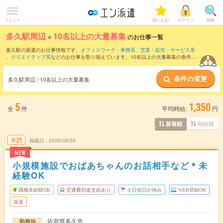
メニュー
気になる!
ログイン
検索
多久駅周辺
×
10名以上の大量募集
のお仕事一覧
多久駅の派遣のお仕事情報です。
オフィスワーク・事務系
、
営業・販売・サービス系
、
クリエイティブ系
などのお仕事を取り揃えています。10名以上の大量募集の条件の
他に、
交通費別途支給あり
、
職種未経験OK
、
友だちと一緒の応募OK
などのこだわり
条件も取り揃えています。
条件の変更
多久駅周辺 / 10名以上の大量募集
5
1,350
全
件
平均時給:
円
時給順
新着順
未読
掲載日
2026/08/05
NEW
小規模施設でおばあちゃんのお話相手など＊未
経験OK
職種未経験OK
交通費別途支給あり
土日祝日が休み
WEB登録OK
派遣
佐賀県多久市
勤務地