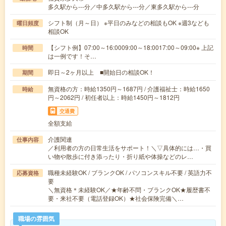
多久駅から---分／中多久駅から---分／東多久駅から---分
シフト制（月～日） ※平日のみなどの相談もOK ※週3なども
曜日頻度
相談OK
【シフト例】07:00～16:0009:00～18:0017:00～09:00※ 上記
時間
は一例です！そ…
即日～2ヶ月以上 ■開始日の相談OK！
期間
無資格の方：時給1350円～1687円 / 介護福祉士：時給1650
時給
円～2062円 / 初任者以上：時給1450円～1812円
交通費
全額支給
介護関連
仕事内容
／利用者の方の日常生活をサポート！＼▽具体的には…・買
い物や散歩に付き添ったり・折り紙や体操などのレ…
職種未経験OK / ブランクOK / パソコンスキル不要 / 英語力不
応募資格
要
＼無資格＊未経験OK／★年齢不問・ブランクOK★履歴書不
要・来社不要（電話登録OK）★社会保険完備＼…
職場の雰囲気