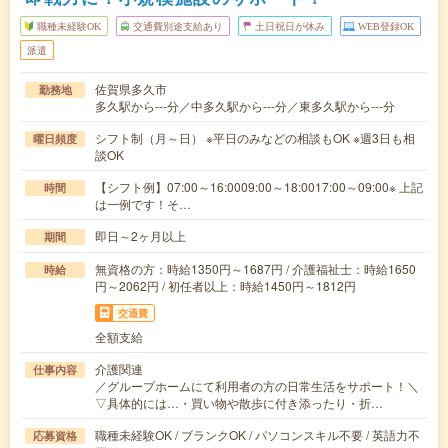
職種未経験OK
交通費別途支給あり
土日祝日が休み
WEB登録OK
派遣
佐賀県多久市
勤務地
多久駅から---分／中多久駅から---分／東多久駅から---分
シフト制（月～日） ※平日のみなどの相談もOK ※週3日も相
曜日頻度
談OK
【シフト例】07:00～16:0009:00～18:0017:00～09:00※ 上記
時間
は一例です！そ…
即日～2ヶ月以上
期間
無資格の方：時給1350円～1687円 / 介護福祉士：時給1650
時給
円～2062円 / 初任者以上：時給1450円～1812円
交通費
全額支給
介護関連
仕事内容
／グループホームにて利用者の方の日常生活をサポート！＼
▽具体的には…・買い物や散歩に付き添ったり・折…
職種未経験OK / ブランクOK / パソコンスキル不要 / 英語力不
応募資格