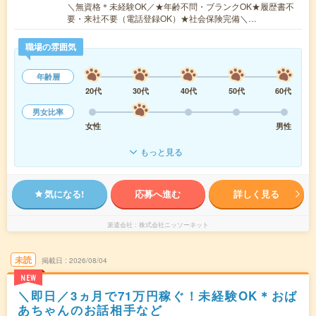
＼無資格＊未経験OK／★年齢不問・ブランクOK★履歴書不
要・来社不要（電話登録OK）★社会保険完備＼…
職場の雰囲気
年齢層
20代
30代
40代
50代
60代
男女比率
女性
男性
もっと見る
気になる!
応募へ進む
詳しく見る
派遣会社
株式会社ニッソーネット
未読
掲載日
2026/08/04
NEW
＼即日／3ヵ月で71万円稼ぐ！未経験OK＊おば
あちゃんのお話相手など