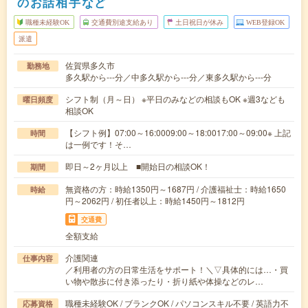
のお話相手など
職種未経験OK
交通費別途支給あり
土日祝日が休み
WEB登録OK
派遣
佐賀県多久市
勤務地
多久駅から---分／中多久駅から---分／東多久駅から---分
シフト制（月～日） ※平日のみなどの相談もOK ※週3なども
曜日頻度
相談OK
【シフト例】07:00～16:0009:00～18:0017:00～09:00※ 上記
時間
は一例です！そ…
即日～2ヶ月以上 ■開始日の相談OK！
期間
無資格の方：時給1350円～1687円 / 介護福祉士：時給1650
時給
円～2062円 / 初任者以上：時給1450円～1812円
交通費
全額支給
介護関連
仕事内容
／利用者の方の日常生活をサポート！＼▽具体的には…・買
い物や散歩に付き添ったり・折り紙や体操などのレ…
職種未経験OK / ブランクOK / パソコンスキル不要 / 英語力不
応募資格