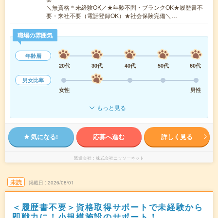
＼無資格＊未経験OK／★年齢不問・ブランクOK★履歴書不
要・来社不要（電話登録OK）★社会保険完備＼…
職場の雰囲気
年齢層
20代
30代
40代
50代
60代
男女比率
女性
男性
もっと見る
気になる!
応募へ進む
詳しく見る
派遣会社
株式会社ニッソーネット
未読
掲載日
2026/08/01
＜履歴書不要＞資格取得サポートで未経験から
即戦力に！小規模施設のサポート！