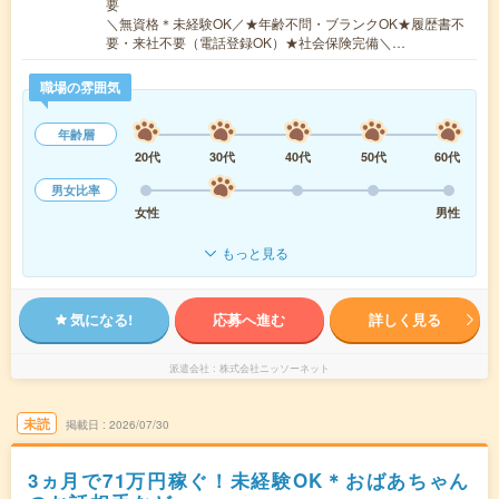
要
＼無資格＊未経験OK／★年齢不問・ブランクOK★履歴書不
要・来社不要（電話登録OK）★社会保険完備＼…
職場の雰囲気
年齢層
20代
30代
40代
50代
60代
男女比率
女性
男性
もっと見る
気になる!
応募へ進む
詳しく見る
派遣会社
株式会社ニッソーネット
未読
掲載日
2026/07/30
3ヵ月で71万円稼ぐ！未経験OK＊おばあちゃん