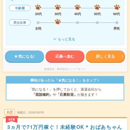
年齢層
20代
30代
40代
50代
60代
男女比率
女性
男性
もっと見る
気になる!
応募へ進む
詳しく見る
派遣会社
株式会社ニッソーネット
興味があったら「★気になる！」をタップ！
「気になる！」を押しておくと、派遣会社から
「面談確約」
や
「応募歓迎」
が届きます！
未読
掲載日
2026/08/05
NEW
3ヵ月で71万円稼ぐ！未経験OK＊おばあちゃん