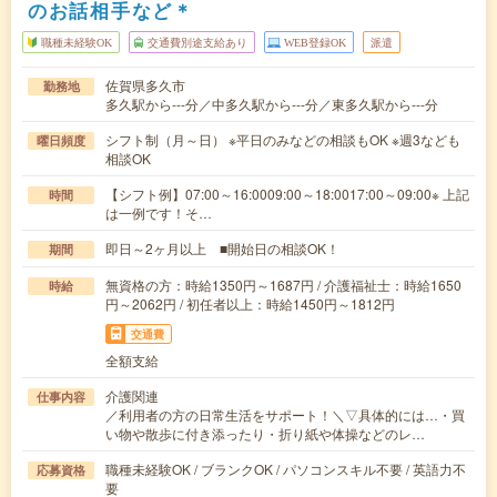
のお話相手など＊
職種未経験OK
交通費別途支給あり
WEB登録OK
派遣
佐賀県多久市
勤務地
多久駅から---分／中多久駅から---分／東多久駅から---分
シフト制（月～日） ※平日のみなどの相談もOK ※週3なども
曜日頻度
相談OK
【シフト例】07:00～16:0009:00～18:0017:00～09:00※ 上記
時間
は一例です！そ…
即日～2ヶ月以上 ■開始日の相談OK！
期間
無資格の方：時給1350円～1687円 / 介護福祉士：時給1650
時給
円～2062円 / 初任者以上：時給1450円～1812円
交通費
全額支給
介護関連
仕事内容
／利用者の方の日常生活をサポート！＼▽具体的には…・買
い物や散歩に付き添ったり・折り紙や体操などのレ…
職種未経験OK / ブランクOK / パソコンスキル不要 / 英語力不
応募資格
要