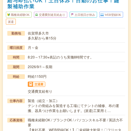
給与即払いOK！土日休み！日勤のお仕事！縫
製補助作業
職種未経験OK
交通費別途支給あり
土日祝日が休み
WEB登録OK
派遣
佐賀県多久市
勤務地
多久駅から車15分
月～金
曜日頻度
8:20～17:30※表記のうち実働8時間です。
時間
2026/9/1～長期
期間
時給1150円
時給
交通費
交通費支給有り
製造（組立・加工）
仕事内容
テントの骨組みを製造する工場にてテントの補修、布の運
搬、器具つけ作業をお願いします。(派遣)工業用ミ…
職種未経験OK / ブランクOK / パソコンスキル不要 / 英語力不
応募資格
要
【来社不要、WEB登録OK！】〇未経験大歓迎！〇フリータ