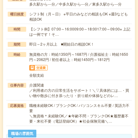
多久駅から---分／中多久駅から---分／東多久駅から---分
シフト制（月～日） ※平日のみなどの相談もOK ※週3なども
曜日頻度
相談OK
【シフト例】07:00～16:0009:00～18:0017:00～09:00※ 上記
時間
は一例です！そ…
即日～2ヶ月以上 ■開始日の相談OK！
期間
無資格の方：時給1350円～1687円 / 介護福祉士：時給1650
時給
円～2062円 / 初任者以上：時給1450円～1812円
交通費
全額支給
介護関連
仕事内容
／利用者の方の日常生活をサポート！＼▽具体的には…・買
い物や散歩に付き添ったり・折り紙や体操などのレ…
職種未経験OK / ブランクOK / パソコンスキル不要 / 英語力不
応募資格
要
＼無資格＊未経験OK／★年齢不問・ブランクOK★履歴書不
要・来社不要（電話登録OK）★社会保険完備＼…
職場の雰囲気