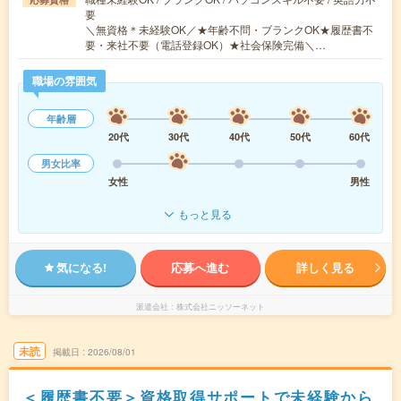
要
＼無資格＊未経験OK／★年齢不問・ブランクOK★履歴書不
要・来社不要（電話登録OK）★社会保険完備＼…
職場の雰囲気
年齢層
20代
30代
40代
50代
60代
男女比率
女性
男性
もっと見る
気になる!
応募へ進む
詳しく見る
派遣会社
株式会社ニッソーネット
未読
掲載日
2026/08/01
＜履歴書不要＞資格取得サポートで未経験から