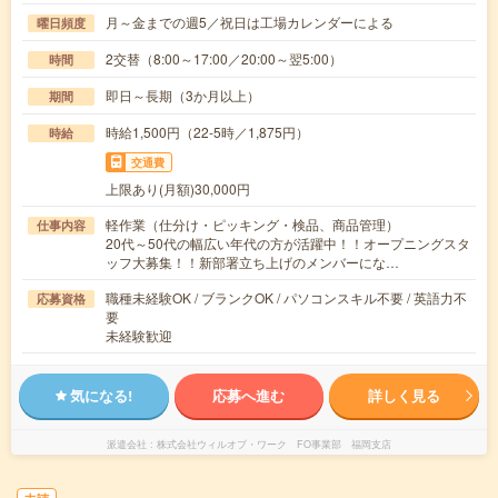
月～金までの週5／祝日は工場カレンダーによる
曜日頻度
2交替（8:00～17:00／20:00～翌5:00）
時間
即日～長期（3か月以上）
期間
時給1,500円（22-5時／1,875円）
時給
交通費
上限あり(月額)30,000円
軽作業（仕分け・ピッキング・検品、商品管理）
仕事内容
20代～50代の幅広い年代の方が活躍中！！オープニングスタ
ッフ大募集！！新部署立ち上げのメンバーにな…
職種未経験OK / ブランクOK / パソコンスキル不要 / 英語力不
応募資格
要
未経験歓迎
気になる!
応募へ進む
詳しく見る
派遣会社
株式会社ウィルオブ・ワーク FO事業部 福岡支店