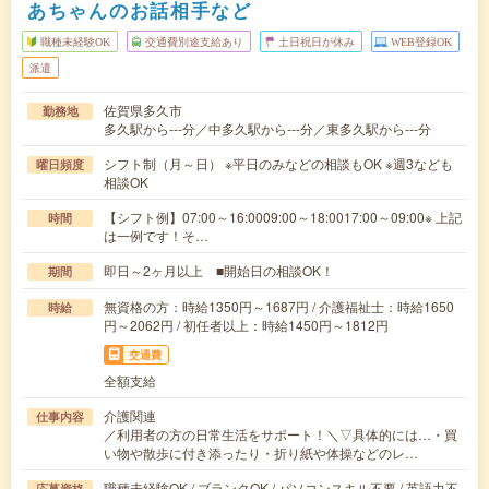
あちゃんのお話相手など
職種未経験OK
交通費別途支給あり
土日祝日が休み
WEB登録OK
派遣
佐賀県多久市
勤務地
多久駅から---分／中多久駅から---分／東多久駅から---分
シフト制（月～日） ※平日のみなどの相談もOK ※週3なども
曜日頻度
相談OK
【シフト例】07:00～16:0009:00～18:0017:00～09:00※ 上記
時間
は一例です！そ…
即日～2ヶ月以上 ■開始日の相談OK！
期間
無資格の方：時給1350円～1687円 / 介護福祉士：時給1650
時給
円～2062円 / 初任者以上：時給1450円～1812円
交通費
全額支給
介護関連
仕事内容
／利用者の方の日常生活をサポート！＼▽具体的には…・買
い物や散歩に付き添ったり・折り紙や体操などのレ…
職種未経験OK / ブランクOK / パソコンスキル不要 / 英語力不
応募資格