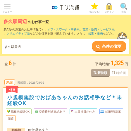
メニュー
気になる!
ログイン
検索
多久駅周辺
のお仕事一覧
多久駅の派遣のお仕事情報です。
オフィスワーク・事務系
、
営業・販売・サービス系
、
クリエイティブ系
などのお仕事を取り揃えています。さらに、
短期
・
単発
などの期
間や、
職種未経験OK
などのこだわり条件で絞り込んでいただけます。
条件の変更
また、
大町(佐賀県)駅
・
肥前白石駅
・
武雄温泉駅
・
東多久駅
・
小城駅
など近隣駅のお仕
多久駅周辺
事もご確認いただけます。
6
1,325
全
件
平均時給:
円
時給順
新着順
未読
掲載日
2026/08/05
NEW
小規模施設でおばあちゃんのお話相手など＊未
経験OK
職種未経験OK
交通費別途支給あり
土日祝日が休み
WEB登録OK
派遣
佐賀県多久市
勤務地