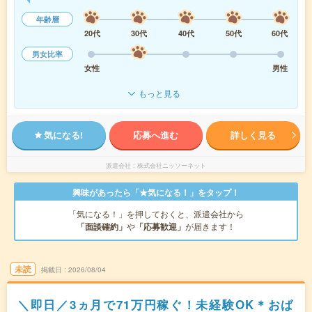
年齢層
20代
30代
40代
50代
60代
男女比率
女性
男性
もっと見る
気になる!
応募へ進む
詳しく見る
派遣会社
株式会社ニッソーネット
興味があったら「★気になる！」をタップ！
「気になる！」を押しておくと、派遣会社から
「面談確約」
や
「応募歓迎」
が届きます！
未読
掲載日
2026/08/04
＼即日／3ヵ月で71万円稼ぐ！未経験OK＊おば