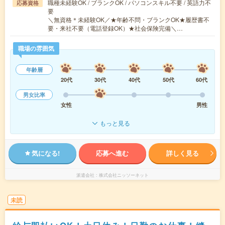
職種未経験OK / ブランクOK / パソコンスキル不要 / 英語力不
応募資格
要
＼無資格＊未経験OK／★年齢不問・ブランクOK★履歴書不
要・来社不要（電話登録OK）★社会保険完備＼…
職場の雰囲気
年齢層
20代
30代
40代
50代
60代
男女比率
女性
男性
もっと見る
気になる!
応募へ進む
詳しく見る
派遣会社
株式会社ニッソーネット
未読