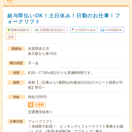
未読
給与即払いOK！土日休み！日勤のお仕事！フ
ォークリフト
職種未経験OK
交通費別途支給あり
土日祝日が休み
WEB登録OK
派遣
佐賀県多久市
勤務地
多久駅から車15分
月～金
曜日頻度
8:20～17:30※表記のうち実働8時間です。
時間
長期【ご応募から1週間以内(最短2日目)のスピード就業が可
期間
能】即日～
時給1250円
時給
交通費
交通費支給有り
フォークリフト
仕事内容
！未経験大歓迎！ ピッキングとフォークリフト業務をお願
いします。(派遣)未経験OK。アクティブに働き…