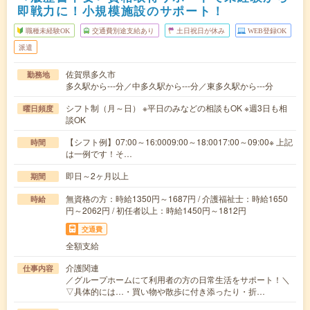
即戦力に！小規模施設のサポート！
職種未経験OK
交通費別途支給あり
土日祝日が休み
WEB登録OK
派遣
佐賀県多久市
勤務地
多久駅から---分／中多久駅から---分／東多久駅から---分
シフト制（月～日） ※平日のみなどの相談もOK ※週3日も相
曜日頻度
談OK
【シフト例】07:00～16:0009:00～18:0017:00～09:00※ 上記
時間
は一例です！そ…
即日～2ヶ月以上
期間
無資格の方：時給1350円～1687円 / 介護福祉士：時給1650
時給
円～2062円 / 初任者以上：時給1450円～1812円
交通費
全額支給
介護関連
仕事内容
／グループホームにて利用者の方の日常生活をサポート！＼
▽具体的には…・買い物や散歩に付き添ったり・折…