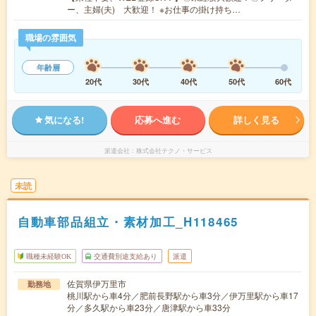
ー、主婦(夫) 大歓迎！ ※お仕事の掛け持ち…
職場の雰囲気
年齢層
20代
30代
40代
50代
60代
気になる!
応募へ進む
詳しく見る
派遣会社
株式会社テクノ・サービス
未読
自動車部品組立・素材加工_H118465
職種未経験OK
交通費別途支給あり
派遣
佐賀県伊万里市
勤務地
桃川駅から車4分／肥前長野駅から車3分／伊万里駅から車17
分／多久駅から車23分／唐津駅から車33分