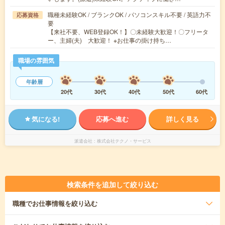
職種未経験OK / ブランクOK / パソコンスキル不要 / 英語力不
応募資格
要
【来社不要、WEB登録OK！】〇未経験大歓迎！〇フリータ
ー、主婦(夫) 大歓迎！ ※お仕事の掛け持ち…
職場の雰囲気
年齢層
20代
30代
40代
50代
60代
気になる!
応募へ進む
詳しく見る
派遣会社
株式会社テクノ・サービス
検索条件を追加して絞り込む
職種
でお仕事情報を絞り込む