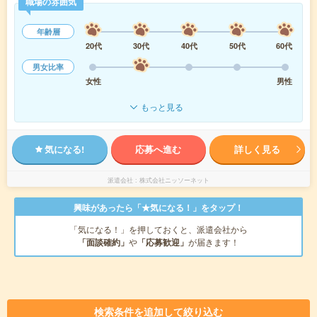
職場の雰囲気
年齢層
20代
30代
40代
50代
60代
男女比率
女性
男性
もっと見る
気になる!
応募へ進む
詳しく見る
派遣会社
株式会社ニッソーネット
興味があったら「★気になる！」をタップ！
「気になる！」を押しておくと、派遣会社から
「面談確約」
や
「応募歓迎」
が届きます！
検索条件を追加して絞り込む