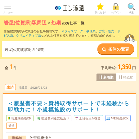
メニュー
気になる!
ログイン
検索
岩屋(佐賀県)駅周辺
×
短期
のお仕事一覧
岩屋(佐賀県)駅の派遣のお仕事情報です。
オフィスワーク・事務系
、
営業・販売・サー
ビス系
、
クリエイティブ系
などのお仕事を取り揃えています。短期の条件の他に、
交
通費別途支給あり
、
職種未経験OK
、
友だちと一緒の応募OK
などでもお探し頂けま
す。
条件の変更
岩屋(佐賀県)駅周辺 / 短期
1
1,350
全
件
平均時給:
円
時給順
新着順
未読
掲載日
2026/08/03
＜履歴書不要＞資格取得サポートで未経験から
即戦力に！小規模施設のサポート！
職種未経験OK
交通費別途支給あり
土日祝日が休み
WEB登録OK
派遣
佐賀県唐津市
勤務地