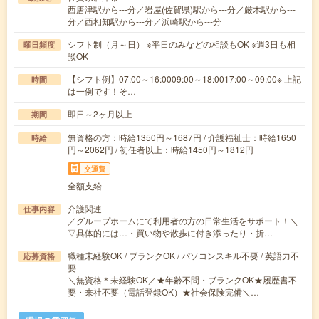
西唐津駅から---分／岩屋(佐賀県)駅から---分／厳木駅から---
分／西相知駅から---分／浜崎駅から---分
シフト制（月～日） ※平日のみなどの相談もOK ※週3日も相
曜日頻度
談OK
【シフト例】07:00～16:0009:00～18:0017:00～09:00※ 上記
時間
は一例です！そ…
即日～2ヶ月以上
期間
無資格の方：時給1350円～1687円 / 介護福祉士：時給1650
時給
円～2062円 / 初任者以上：時給1450円～1812円
交通費
全額支給
介護関連
仕事内容
／グループホームにて利用者の方の日常生活をサポート！＼
▽具体的には…・買い物や散歩に付き添ったり・折…
職種未経験OK / ブランクOK / パソコンスキル不要 / 英語力不
応募資格
要
＼無資格＊未経験OK／★年齢不問・ブランクOK★履歴書不
要・来社不要（電話登録OK）★社会保険完備＼…