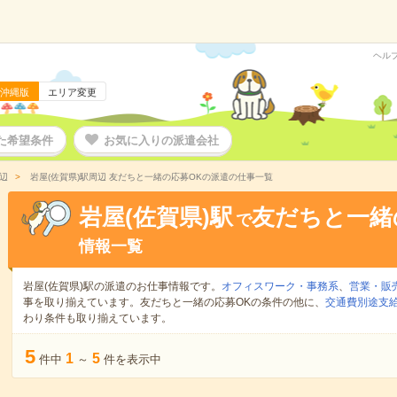
ヘル
沖縄版
エリア変更
た希望条件
お気に入りの派遣会社
辺
岩屋(佐賀県)駅周辺 友だちと一緒の応募OKの派遣の仕事一覧
岩屋(佐賀県)駅
友だちと一緒
で
情報一覧
岩屋(佐賀県)駅の派遣のお仕事情報です。
オフィスワーク・事務系
、
営業・販
事を取り揃えています。友だちと一緒の応募OKの条件の他に、
交通費別途支
わり条件も取り揃えています。
5
1
5
件中
～
件を表示中