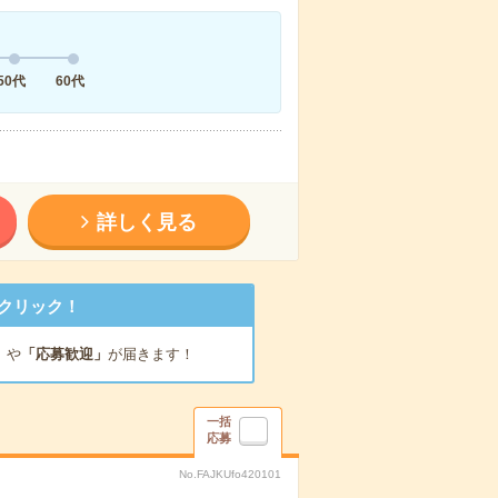
50代
60代
詳しく見る
クリック！
」
や
「応募歓迎」
が届きます！
一括
応募
No.FAJKUfo420101