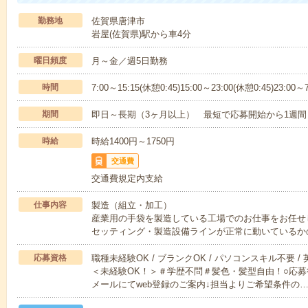
勤務地
佐賀県唐津市
岩屋(佐賀県)駅から車4分
曜日頻度
月～金／週5日勤務
時間
7:00～15:15(休憩0:45)15:00～23:00(休憩0:45)23:00～7
期間
即日～長期（3ヶ月以上） 最短で応募開始から1週間
時給
時給1400円～1750円
交通費
交通費規定内支給
仕事内容
製造（組立・加工）
産業用の手袋を製造している工場でのお仕事をお任せ
セッティング・製造設備ラインが正常に動いているか
応募資格
職種未経験OK / ブランクOK / パソコンスキル不要 /
＜未経験OK！＞＃学歴不問＃髪色・髪型自由！○応募
メールにてweb登録のご案内↓担当よりご希望条件の