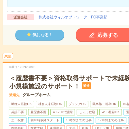
株式会社ウィルオブ・ワーク FO事業部
派遣会社
応募する
気になる！
未読
掲載日
2026/08/03
＜履歴書不要＞資格取得サポートで未経
小規模施設のサポート！
派遣
グループホーム
派遣先
職種未経験OK
社会人未経験OK
ブランクOK
既卒第二新卒OK
10
英語不要
履歴書不要
40～50代活躍
しゅふ歓迎
WEB登録OK
週
土日祝休
朝10時以降スタート
16時前までの仕事
17時前までの仕事
医療福祉
交費支給
車通勤可
大手
制服
日払いOK
職場が禁