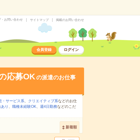
プ・お問い合わせ
サイトマップ
掲載のお問い合わせ
会員登録
ログイン
の応募OK
の派遣のお仕事
売・サービス系
、
クリエイティブ系
などのお仕
給あり
、
職種未経験OK
、
週4日勤務
などのこだ
新着順