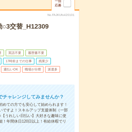
一括
応募
No.FAJKUfo420101
交替_H12309
要
英語不要
履歴書不要
17時前までの仕事
残業少
週払いOK
職場が分煙
派遣多
でチャレンジしてみませんか？
初めての方でも安心して始められます！
いですよ！スキルアップ支援体制（一部
○【うれしい日払い】大好きな趣味に使
！年間休日120日以上！有給休暇でリ