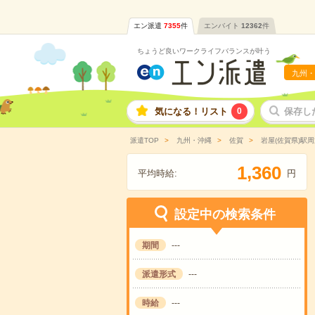
エン派遣
7355
件
エンバイト
12362
件
ちょうど良いワークライフバランスが叶う
九州・
気になる！リスト
0
保存し
派遣TOP
九州・沖縄
佐賀
岩屋(佐賀県)駅周
,
1
3
6
0
平均時給:
円
設定中の検索条件
期間
---
派遣形式
---
時給
---