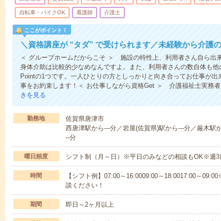
自転車・バイクOK
看護師
介護士
ここがポイント！
＼資格講座が “タダ” で受けられます／未経験から介護
＜ グループホームだからこそ ＞ 施設の特性上、利用者さん自ら出
身体介助は比較的少なめなんですよ。また、利用者さんの数自体も他
Pointの1つです。一人ひとりの方としっかりと向き合ってお仕事が
事をお約束します！＜ お仕事しながら資格Get ＞ 介護福祉士実務
きを見る
勤務地
佐賀県唐津市
西唐津駅から---分／岩屋(佐賀県)駅から---分／厳木駅か
--分
曜日頻度
シフト制（月～日）※平日のみなどの相談もOK※週3
時間
【シフト例】07:00～16:0009:00～18:0017:00
談ください！
期間
即日～2ヶ月以上