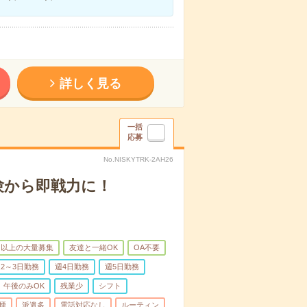
詳しく見る
一括
応募
No.NISKYTRK-2AH26
験から即戦力に！
名以上の大量募集
友達と一緒OK
OA不要
2～3日勤務
週4日勤務
週5日勤務
午後のみOK
残業少
シフト
煙
派遣多
電話対応なし
ルーティン