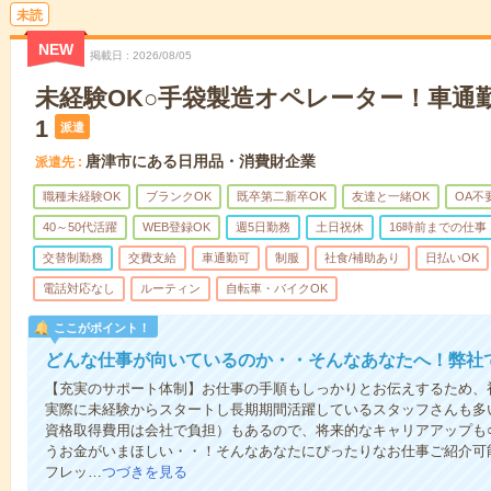
未読
NEW
掲載日
2026/08/05
未経験OK○手袋製造オペレーター！車通勤○3
1
派遣
唐津市にある日用品・消費財企業
派遣先
職種未経験OK
ブランクOK
既卒第二新卒OK
友達と一緒OK
OA不
40～50代活躍
WEB登録OK
週5日勤務
土日祝休
16時前までの仕事
交替制勤務
交費支給
車通勤可
制服
社食/補助あり
日払いOK
電話対応なし
ルーティン
自転車・バイクOK
ここがポイント！
どんな仕事が向いているのか・・そんなあなたへ！弊社
【充実のサポート体制】お仕事の手順もしっかりとお伝えするため、
実際に未経験からスタートし長期期間活躍しているスタッフさんも多
資格取得費用は会社で負担）もあるので、将来的なキャリアアップも
うお金がいまほしい・・！そんなあなたにぴったりなお仕事ご紹介可能
フレッ…
つづきを見る