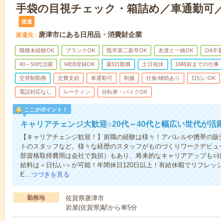
手袋の目視チェック・箱詰め／車通勤可／3交
派遣
唐津市にある日用品・消費財企業
派遣先
職種未経験OK
ブランクOK
既卒第二新卒OK
友達と一緒OK
OA不
40～50代活躍
WEB登録OK
週5日勤務
土日祝休
16時前までの仕事
交替制勤務
交費支給
車通勤可
制服
社食/補助あり
日払いOK
電話対応なし
ルーティン
自転車・バイクOK
ここがポイント！
キャリアチェンジ大歓迎○20代～40代と幅広い世代が活
【キャリアチェンジ歓迎！】前職の経験は様々！アパレルや携帯の販
トのスタッフなど。様々な経歴のスタッフがものづくりワークデビュ
部資格取得費用は会社で負担）もあり、将来的なキャリアアップも○
給料は＜日払い＞が可能！年間休日120日以上！有給休暇でリフレッ
E…
つづきを見る
勤務地
佐賀県唐津市
岩屋(佐賀県)駅から車5分