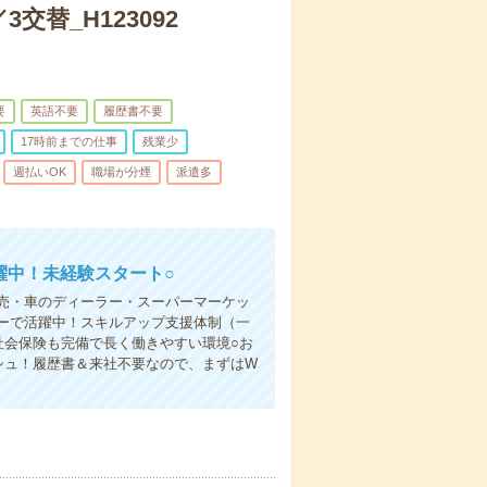
替_H123092
要
英語不要
履歴書不要
17時前までの仕事
残業少
週払いOK
職場が分煙
派遣多
躍中！未経験スタート○
売・車のディーラー・スーパーマーケッ
ーで活躍中！スキルアップ支援体制（一
社会保険も完備で長く働きやすい環境○お
シュ！履歴書＆来社不要なので、まずはW