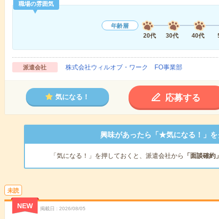
職場の雰囲気
年齢層
20代
30代
40代
株式会社ウィルオブ・ワーク FO事業部
派遣会社
応募する
気になる！
興味があったら「★気になる！」を
「気になる！」を押しておくと、派遣会社から
「面談確約
未読
NEW
掲載日
2026/08/05