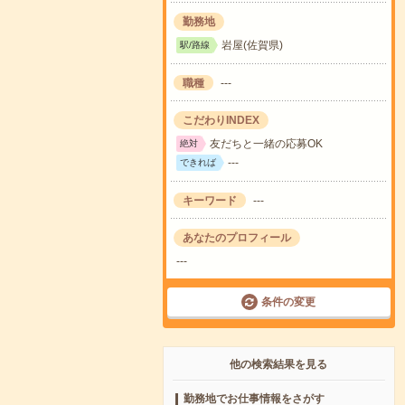
勤務地
岩屋(佐賀県)
駅/路線
職種
---
こだわりINDEX
友だちと一緒の応募OK
絶対
---
できれば
キーワード
---
あなたのプロフィール
---
条件の変更
他の検索結果を見る
勤務地でお仕事情報をさがす