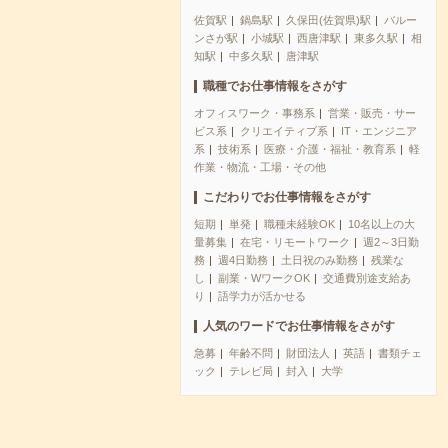
佐賀駅
鍋島駅
久保田(佐賀県)駅
バルー
ンさが駅
小城駅
西唐津駅
東多久駅
相
知駅
中多久駅
唐津駅
職種でお仕事情報をさがす
オフィスワーク・事務系
営業・販売・サー
ビス系
クリエイティブ系
IT・エンジニア
系
技術系
医療・介護・福祉・教育系
軽
作業・物流・工場・その他
こだわりでお仕事情報をさがす
短期
単発
職種未経験OK
10名以上の大
量募集
在宅・リモートワーク
週2～3日勤
務
週4日勤務
土日祝のみ勤務
残業な
し
副業・WワークOK
交通費別途支給あ
り
語学力が活かせる
人気のワードでお仕事情報をさがす
急募
年齢不問
財団法人
英語
書類チェ
ック
テレビ局
封入
大学