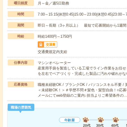
曜日頻度
月～金／週5日勤務
時間
7:00～15:15(休憩0:45)15:00～23:00(休憩0:45)23:00～7
期間
即日～長期（3ヶ月以上） 最短で応募開始から1週間
時給
時給1400円～1750円
交通費
交通費規定内支給
仕事内容
マシンオペレーター
産業用手袋を製造している工場でライン作業をお任せ
を左右でペアづくり・完成した製品に汚れや破れがな
応募資格
職種未経験OK / ブランクOK / パソコンスキル不要 /
＜未経験OK！＞＃学歴不問＃髪色・髪型自由！○応募
メールにてweb登録のご案内↓担当よりご希望条件の
職場の雰囲気
年齢層
20代
30代
40代