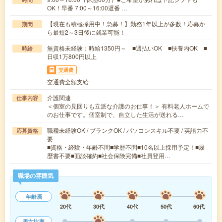
OK！早番 7:00～16:00遅番 …
【現在も積極採用中！急募！】勤務1年以上が多数！応募か
期間
ら最短2～3日後に就業可能！
無資格未経験：時給1350円～ ■週払いOK ■扶養内OK ■
時給
日収1万800円以上
交通費
交通費全額支給
介護関連
仕事内容
＜個室の見回りも立派な介護のお仕事！＞ 有料老人ホームで
のお仕事です。個室制で、自立した生活が送れる…
職種未経験OK / ブランクOK / パソコンスキル不要 / 英語力不
応募資格
要
■資格・経験・年齢不問■学歴不問■10名以上採用予定！■履
歴書不要■面談確約■社会保険完備■社員登用…
職場の雰囲気
年齢層
20代
30代
40代
50代
60代
男女比率