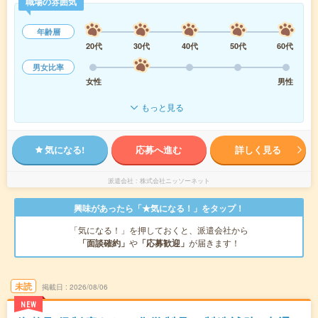
職場の雰囲気
年齢層
20代
30代
40代
50代
60代
男女比率
女性
男性
もっと見る
気になる!
応募へ進む
詳しく見る
派遣会社
株式会社ニッソーネット
興味があったら「★気になる！」をタップ！
「気になる！」を押しておくと、派遣会社から
「面談確約」
や
「応募歓迎」
が届きます！
未読
掲載日
2026/08/06
NEW