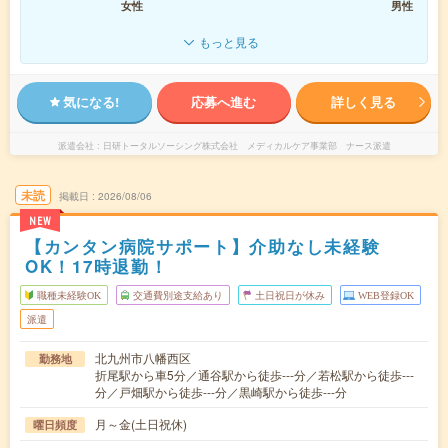
女性
男性
もっと見る
気になる!
応募へ進む
詳しく見る
派遣会社
日研トータルソーシング株式会社 メディカルケア事業部 ナース派遣
未読
掲載日
2026/08/06
NEW
【カンタン病院サポート】介助なし未経験
OK！17時退勤！
職種未経験OK
交通費別途支給あり
土日祝日が休み
WEB登録OK
派遣
北九州市八幡西区
勤務地
折尾駅から車5分／通谷駅から徒歩---分／若松駅から徒歩---
分／戸畑駅から徒歩---分／黒崎駅から徒歩---分
月～金(土日祝休)
曜日頻度