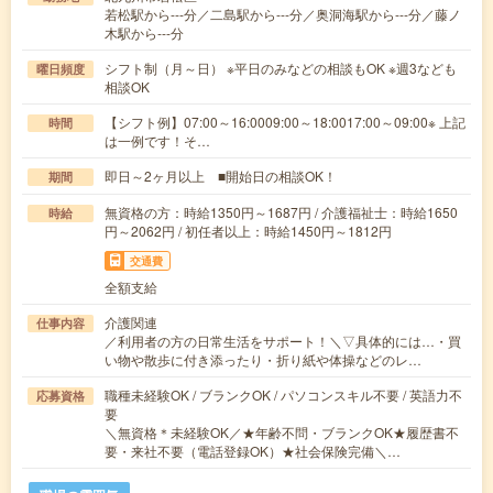
若松駅から---分／二島駅から---分／奥洞海駅から---分／藤ノ
木駅から---分
シフト制（月～日） ※平日のみなどの相談もOK ※週3なども
曜日頻度
相談OK
【シフト例】07:00～16:0009:00～18:0017:00～09:00※ 上記
時間
は一例です！そ…
即日～2ヶ月以上 ■開始日の相談OK！
期間
無資格の方：時給1350円～1687円 / 介護福祉士：時給1650
時給
円～2062円 / 初任者以上：時給1450円～1812円
交通費
全額支給
介護関連
仕事内容
／利用者の方の日常生活をサポート！＼▽具体的には…・買
い物や散歩に付き添ったり・折り紙や体操などのレ…
職種未経験OK / ブランクOK / パソコンスキル不要 / 英語力不
応募資格
要
＼無資格＊未経験OK／★年齢不問・ブランクOK★履歴書不
要・来社不要（電話登録OK）★社会保険完備＼…