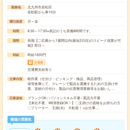
北九州市若松区
勤務地
若松駅から車10分
月～金
曜日頻度
8:30～17:30※表記のうち実働8時間です。
時間
長期【ご応募から1週間以内(最短2日目)のスピード就業が可
期間
能】即日～
時給1600円
時給
交通費
交通費支給有り
軽作業（仕分け・ピッキング・検品、商品管理）
仕事内容
保管倉庫にて、クレーンで製品を運搬するための玉掛け作
業、資材の片付け、製品の伝票整理業務等をお願いし…
ブランクOK / パソコンスキル不要 / 英語力不要
応募資格
【来社不要、WEB登録OK！】〇玉掛けの資格をお持ちの方
〇フリーター、主婦(夫) 大歓迎！ ※お仕事…
職場の雰囲気