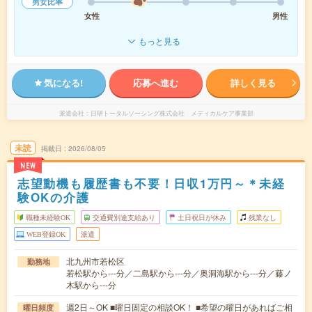
男女比率
女性
男性
もっと見る
気になる!
応募へ進む
詳しく見る
派遣会社
日研トータルソーシング株式会社 メディカルケア事業部
未読
掲載日
2026/08/05
NEW
志望動機も履歴書も不要！日収1万円～＊未経
験OKの介護
職種未経験OK
交通費別途支給あり
土日祝日が休み
残業なし
WEB登録OK
派遣
北九州市若松区
勤務地
若松駅から---分／二島駅から---分／奥洞海駅から---分／藤ノ
木駅から---分
週2日～OK ■曜日固定の相談OK！ ■希望の曜日があればご相
曜日頻度