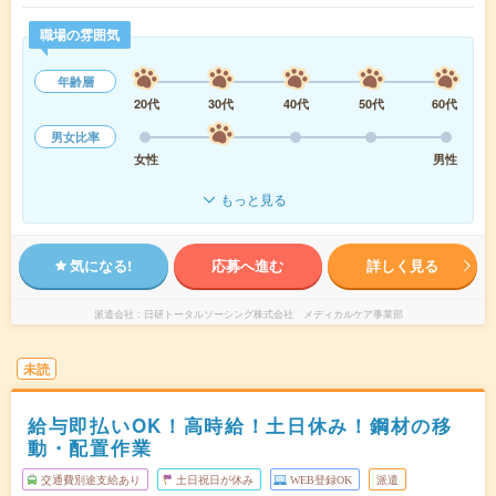
職場の雰囲気
年齢層
20代
30代
40代
50代
60代
男女比率
女性
男性
もっと見る
気になる!
応募へ進む
詳しく見る
派遣会社
日研トータルソーシング株式会社 メディカルケア事業部
未読
給与即払いOK！高時給！土日休み！鋼材の移
動・配置作業
交通費別途支給あり
土日祝日が休み
WEB登録OK
派遣