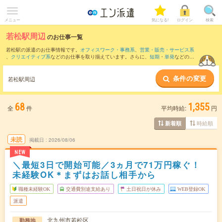
メニュー
気になる!
ログイン
検索
若松駅周辺
のお仕事一覧
若松駅の派遣のお仕事情報です。
オフィスワーク・事務系
、
営業・販売・サービス系
、
クリエイティブ系
などのお仕事を取り揃えています。さらに、
短期
・
単発
などの期
間や、
職種未経験OK
などのこだわり条件で絞り込んでいただけます。
条件の変更
また、
小倉(福岡県)駅
・
西小倉駅
・
八幡(福岡県)駅
・
黒崎駅
・
戸畑駅
など近隣駅のお仕
若松駅周辺
事もご確認いただけます。
68
1,355
全
件
平均時給:
円
時給順
新着順
未読
掲載日
2026/08/06
NEW
＼最短3日で開始可能／3ヵ月で71万円稼ぐ！
未経験OK＊まずはお話し相手から
職種未経験OK
交通費別途支給あり
土日祝日が休み
WEB登録OK
派遣
北九州市若松区
勤務地