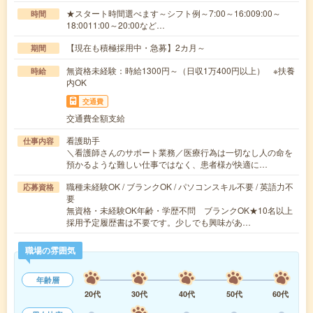
★スタート時間選べます～シフト例～7:00～16:009:00～
時間
18:0011:00～20:00など…
【現在も積極採用中・急募】2カ月～
期間
無資格未経験：時給1300円～（日収1万400円以上） ※扶養
時給
内OK
交通費
交通費全額支給
看護助手
仕事内容
＼看護師さんのサポート業務／医療行為は一切なし人の命を
預かるような難しい仕事ではなく、患者様が快適に…
職種未経験OK / ブランクOK / パソコンスキル不要 / 英語力不
応募資格
要
無資格・未経験OK年齢・学歴不問 ブランクOK★10名以上
採用予定履歴書は不要です。少しでも興味があ…
職場の雰囲気
年齢層
20代
30代
40代
50代
60代