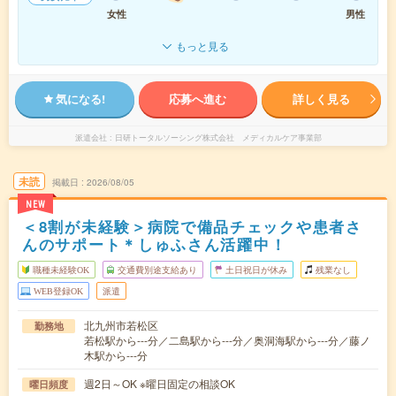
女性
男性
もっと見る
気になる!
応募へ進む
詳しく見る
派遣会社
日研トータルソーシング株式会社 メディカルケア事業部
未読
掲載日
2026/08/05
NEW
＜8割が未経験＞病院で備品チェックや患者さ
んのサポート＊しゅふさん活躍中！
職種未経験OK
交通費別途支給あり
土日祝日が休み
残業なし
WEB登録OK
派遣
北九州市若松区
勤務地
若松駅から---分／二島駅から---分／奥洞海駅から---分／藤ノ
木駅から---分
週2日～OK ※曜日固定の相談OK
曜日頻度