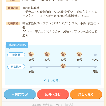
事務的軽作業
仕事内容
～髪色ネイル服装自由～＼未経験歓迎／＊研修充実＊PCロ
ーマ字入力、コピペが出来ればOK訪問企業のリス…
職種未経験OK / ブランクOK / パソコンスキル不要 / 英語力不
応募資格
要
PCローマ字入力ができる方★未経験・ブランクのある方歓
迎★
職場の雰囲気
年齢層
20代
30代
40代
50代
60代
男女比率
女性
男性
もっと見る
気になる!
応募へ進む
詳しく見る
派遣会社
株式会社グルージョブ 福岡支店