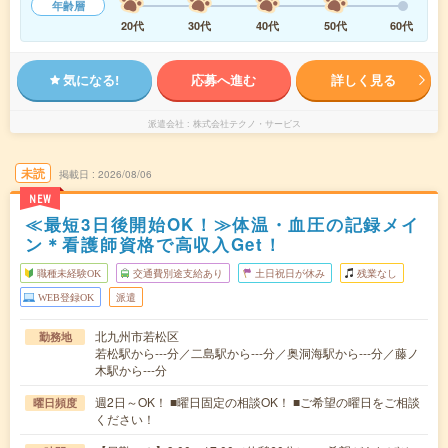
年齢層
20代
30代
40代
50代
60代
気になる!
応募へ進む
詳しく見る
派遣会社
株式会社テクノ・サービス
未読
掲載日
2026/08/06
NEW
≪最短3日後開始OK！≫体温・血圧の記録メイ
ン＊看護師資格で高収入Get！
職種未経験OK
交通費別途支給あり
土日祝日が休み
残業なし
WEB登録OK
派遣
北九州市若松区
勤務地
若松駅から---分／二島駅から---分／奥洞海駅から---分／藤ノ
木駅から---分
週2日～OK！ ■曜日固定の相談OK！ ■ご希望の曜日をご相談
曜日頻度
ください！