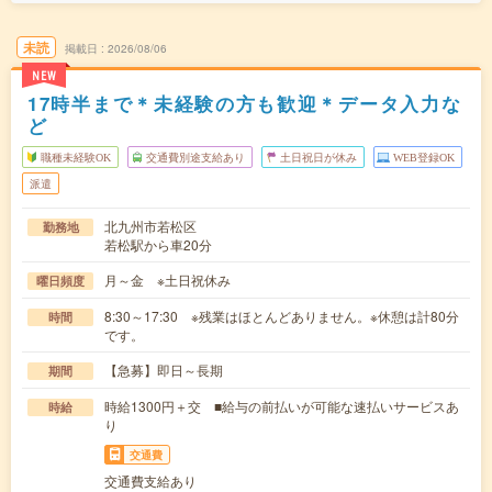
未読
掲載日
2026/08/06
NEW
17時半まで＊未経験の方も歓迎＊データ入力な
ど
職種未経験OK
交通費別途支給あり
土日祝日が休み
WEB登録OK
派遣
北九州市若松区
勤務地
若松駅から車20分
月～金 ※土日祝休み
曜日頻度
8:30～17:30 ※残業はほとんどありません。※休憩は計80分
時間
です。
【急募】即日～長期
期間
時給1300円＋交 ■給与の前払いが可能な速払いサービスあ
時給
り
交通費
交通費支給あり