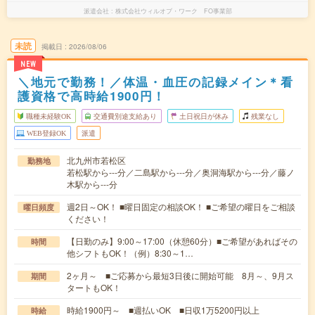
派遣会社
株式会社ウィルオブ・ワーク FO事業部
未読
掲載日
2026/08/06
NEW
＼地元で勤務！／体温・血圧の記録メイン＊看
護資格で高時給1900円！
職種未経験OK
交通費別途支給あり
土日祝日が休み
残業なし
WEB登録OK
派遣
北九州市若松区
勤務地
若松駅から---分／二島駅から---分／奥洞海駅から---分／藤ノ
木駅から---分
週2日～OK！ ■曜日固定の相談OK！ ■ご希望の曜日をご相談
曜日頻度
ください！
【日勤のみ】9:00～17:00（休憩60分）■ご希望があればその
時間
他シフトもOK！（例）8:30～1…
2ヶ月～ ■ご応募から最短3日後に開始可能 8月～、9月ス
期間
タートもOK！
時給1900円～ ■週払いOK ■日収1万5200円以上
時給