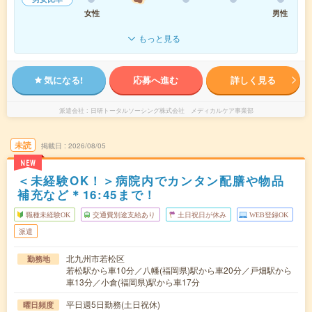
女性
男性
もっと見る
気になる!
応募へ進む
詳しく見る
派遣会社
日研トータルソーシング株式会社 メディカルケア事業部
未読
掲載日
2026/08/05
NEW
＜未経験OK！＞病院内でカンタン配膳や物品
補充など＊16:45まで！
職種未経験OK
交通費別途支給あり
土日祝日が休み
WEB登録OK
派遣
北九州市若松区
勤務地
若松駅から車10分／八幡(福岡県)駅から車20分／戸畑駅から
車13分／小倉(福岡県)駅から車17分
平日週5日勤務(土日祝休)
曜日頻度