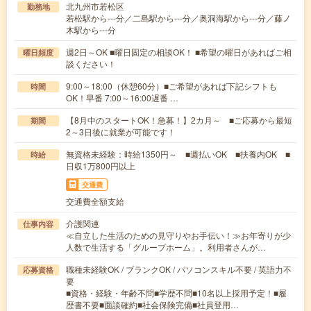
北九州市若松区
勤務地
若松駅から---分／二島駅から---分／奥洞海駅から---分／藤ノ
木駅から---分
週2日～OK ■曜日固定の相談OK！ ■希望の曜日があればご相
曜日頻度
談ください！
9:00～18:00（休憩60分）■ご希望があれば下記シフトも
時間
OK！早番 7:00～16:00遅番 …
【8月中のスタートOK！急募！】2カ月～ ■ご応募から最短
期間
2～3日後に就業が可能です！
無資格未経験：時給1350円～ ■週払いOK ■扶養内OK ■
時給
日収1万800円以上
交通費
交通費全額支給
介護関連
仕事内容
≪自立した生活のための見守りやお手伝い！≫お年寄りが少
人数で生活する「グループホーム」。利用者さんが…
職種未経験OK / ブランクOK / パソコンスキル不要 / 英語力不
応募資格
要
■資格・経験・年齢不問■学歴不問■10名以上採用予定！■履
歴書不要■面談確約■社会保険完備■社員登用…