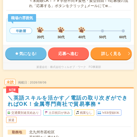
＜未経験OK！＞＃学歴不問＃髪色・髪型自由！○応募後の流
れ「応募する」ボタンをクリック↓メールにてw…
職場の雰囲気
年齢層
20代
30代
40代
50代
60代
気になる!
応募へ進む
詳しく見る
派遣会社
株式会社ウィルオブ・ワーク FO事業部
未読
掲載日
2026/08/06
NEW
＼英語スキルを活かす／電話の取り次ぎができ
ればOK！金属専門商社で貿易事務＊
交通費別途支給あり
土日祝日が休み
残業なし
WEB登録OK
派遣
北九州市若松区
勤務地
若松駅から車14分