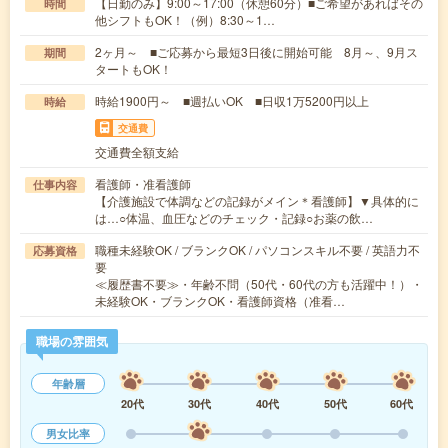
【日勤のみ】9:00～17:00（休憩60分）■ご希望があればその
時間
他シフトもOK！（例）8:30～1…
2ヶ月～ ■ご応募から最短3日後に開始可能 8月～、9月ス
期間
タートもOK！
時給1900円～ ■週払いOK ■日収1万5200円以上
時給
交通費
交通費全額支給
看護師・准看護師
仕事内容
【介護施設で体調などの記録がメイン＊看護師】▼具体的に
は…○体温、血圧などのチェック・記録○お薬の飲…
職種未経験OK / ブランクOK / パソコンスキル不要 / 英語力不
応募資格
要
≪履歴書不要≫・年齢不問（50代・60代の方も活躍中！）・
未経験OK・ブランクOK・看護師資格（准看…
職場の雰囲気
年齢層
20代
30代
40代
50代
60代
男女比率