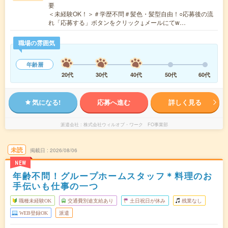
要
＜未経験OK！＞＃学歴不問＃髪色・髪型自由！○応募後の流
れ「応募する」ボタンをクリック↓メールにてw…
職場の雰囲気
年齢層
20代
30代
40代
50代
60代
気になる!
応募へ進む
詳しく見る
派遣会社
株式会社ウィルオブ・ワーク FO事業部
未読
掲載日
2026/08/06
NEW
年齢不問！グループホームスタッフ＊料理のお
手伝いも仕事の一つ
職種未経験OK
交通費別途支給あり
土日祝日が休み
残業なし
WEB登録OK
派遣