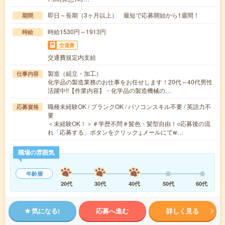
即日～長期（3ヶ月以上） 最短で応募開始から1週間！
期間
時給1530円～1913円
時給
交通費
交通費規定内支給
製造（組立・加工）
仕事内容
化学品の製造業務のお仕事をお任せします！20代～40代男性
活躍中!!【作業内容】・化学品の製造機械の…
職種未経験OK / ブランクOK / パソコンスキル不要 / 英語力不
応募資格
要
＜未経験OK！＞＃学歴不問＃髪色・髪型自由！○応募後の流
れ「応募する」ボタンをクリック↓メールにてw…
職場の雰囲気
年齢層
20代
30代
40代
50代
60代
気になる!
応募へ進む
詳しく見る