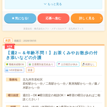
もっと見る
気になる!
応募へ進む
詳しく見る
派遣会社
株式会社ルフト・メディカルケア 北九州オフィス
未読
掲載日
2026/08/05
NEW
【週2～＆年齢不問！】お茶くみやお散歩の付
き添いなどの介護
職種未経験OK
交通費別途支給あり
土日祝日が休み
残業なし
WEB登録OK
派遣
北九州市若松区
勤務地
若松駅から---分／二島駅から---分／奥洞海駅から---分／藤ノ
木駅から---分
週2日～OK ■曜日固定の相談OK！ ■希望の曜日があればご相
曜日頻度
談ください！
9:00～18:00（休憩60分）■ご希望があれば下記シフトも
時間