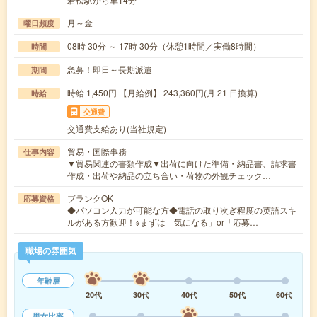
月～金
曜日頻度
08時 30分 ～ 17時 30分（休憩1時間／実働8時間）
時間
急募！即日～長期派遣
期間
時給 1,450円 【月給例】 243,360円(月 21 日換算)
時給
交通費
交通費支給あり(当社規定)
貿易・国際事務
仕事内容
▼貿易関連の書類作成▼出荷に向けた準備・納品書、請求書
作成・出荷や納品の立ち合い・荷物の外観チェック…
ブランクOK
応募資格
◆パソコン入力が可能な方◆電話の取り次ぎ程度の英語スキ
ルがある方歓迎！※まずは「気になる」or「応募…
職場の雰囲気
年齢層
20代
30代
40代
50代
60代
男女比率