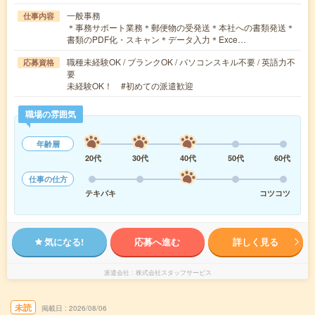
一般事務
仕事内容
＊事務サポート業務＊郵便物の受発送＊本社への書類発送＊
書類のPDF化・スキャン＊データ入力＊Exce…
職種未経験OK / ブランクOK / パソコンスキル不要 / 英語力不
応募資格
要
未経験OK！ #初めての派遣歓迎
職場の雰囲気
年齢層
20代
30代
40代
50代
60代
仕事の仕方
テキパキ
コツコツ
気になる!
応募へ進む
詳しく見る
派遣会社
株式会社スタッフサービス
未読
掲載日
2026/08/06