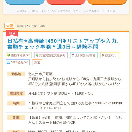
派遣会社
日研トータルソーシング株式会社 メディカルケア事業部 ナース派遣
未読
掲載日
2026/08/06
NEW
日払有⭐高時給1450円❥リストアップや入力、
書類チェック事務＊週3日～経験不問
職種未経験OK
交通費別途支給あり
土日祝日が休み
残業なし
WEB登録OK
派遣
北九州市戸畑区
勤務地
戸畑駅から徒歩5分／枝光駅からJR8分／九州工大前駅から
JR8分／八幡(福岡県)駅からJR10分／若松駅からバス15分
月-日にてシフト制 週3日～・1日6h～OK
曜日頻度
＊趣味やご家庭と両立して働けるお仕事＊9:00～17:009:00
時間
～18:0010:00～16:00…
【急募】※短期・長期、期間についてご相談下さい！ もち
期間
ろん！スタート日の相談もOK
時給1450円～1600円 ■日払い、週払い有
時給