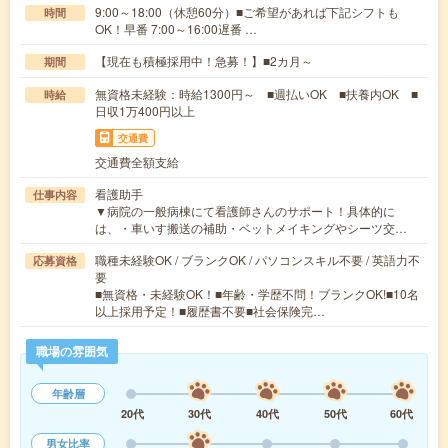
9:00～18:00（休憩60分）■ご希望があれば下記シフトも
時間
OK！早番 7:00～16:00遅番 …
【現在も積極採用中！急募！】■2カ月～
期間
無資格未経験：時給1300円～ ■週払いOK ■扶養内OK ■
時給
日収1万400円以上
交通費
交通費全額支給
看護助手
仕事内容
▼病院の一般病棟にて看護師さんのサポート！具体的に
は、・車いす搬送の補助・ベットメイキングやシーツ交…
職種未経験OK / ブランクOK / パソコンスキル不要 / 英語力不
応募資格
要
■無資格・未経験OK！■年齢・学歴不問！ブランクOK!■10名
以上採用予定！■履歴書不要■社会保険完…
職場の雰囲気
年齢層
20代
30代
40代
50代
60代
男女比率