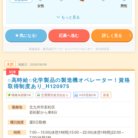
女性
男性
もっと見る
気になる!
応募へ進む
詳しく見る
派遣会社
株式会社アソウ・ヒューマニーセンター 北九州支店
未読
掲載日
2026/08/06
NEW
○高時給○化学製品の製造機オペレーター！資格
取得制度あり_H120975
職種未経験OK
交通費別途支給あり
WEB登録OK
派遣
北九州市若松区
勤務地
若松駅から車8分
週5日勤務
曜日頻度
7:00～15:00(休憩1時間)15:00～22:00(休憩1時間)22:00～
時間
7:00(休憩1時…