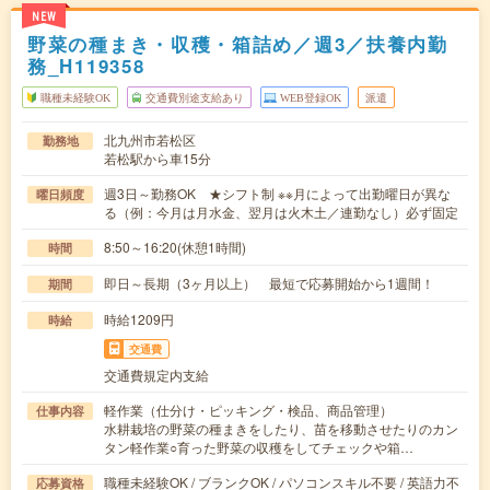
NEW
野菜の種まき・収穫・箱詰め／週3／扶養内勤
務_H119358
職種未経験OK
交通費別途支給あり
WEB登録OK
派遣
北九州市若松区
勤務地
若松駅から車15分
週3日～勤務OK ★シフト制 ※※月によって出勤曜日が異な
曜日頻度
る（例：今月は月水金、翌月は火木土／連勤なし）必ず固定
8:50～16:20(休憩1時間)
時間
即日～長期（3ヶ月以上） 最短で応募開始から1週間！
期間
時給1209円
時給
交通費
交通費規定内支給
軽作業（仕分け・ピッキング・検品、商品管理）
仕事内容
水耕栽培の野菜の種まきをしたり、苗を移動させたりのカン
タン軽作業○育った野菜の収穫をしてチェックや箱…
職種未経験OK / ブランクOK / パソコンスキル不要 / 英語力不
応募資格