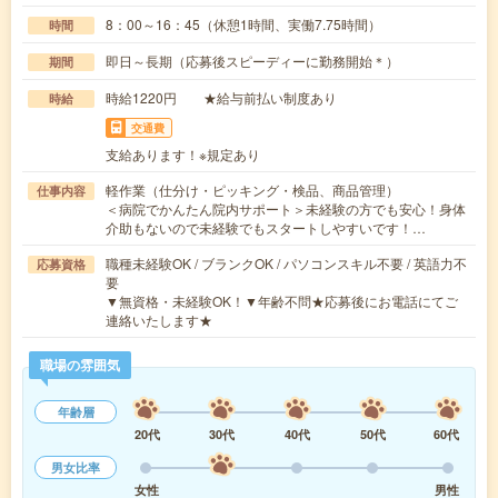
8：00～16：45（休憩1時間、実働7.75時間）
時間
即日～長期（応募後スピーディーに勤務開始＊）
期間
時給1220円 ★給与前払い制度あり
時給
交通費
支給あります！※規定あり
軽作業（仕分け・ピッキング・検品、商品管理）
仕事内容
＜病院でかんたん院内サポート＞未経験の方でも安心！身体
介助もないので未経験でもスタートしやすいです！…
職種未経験OK / ブランクOK / パソコンスキル不要 / 英語力不
応募資格
要
▼無資格・未経験OK！▼年齢不問★応募後にお電話にてご
連絡いたします★
職場の雰囲気
年齢層
20代
30代
40代
50代
60代
男女比率
女性
男性