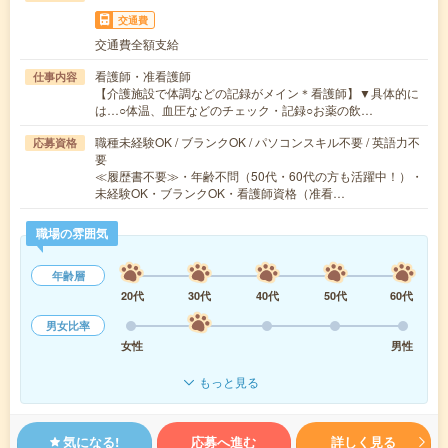
交通費
交通費全額支給
看護師・准看護師
仕事内容
【介護施設で体調などの記録がメイン＊看護師】▼具体的に
は…○体温、血圧などのチェック・記録○お薬の飲…
職種未経験OK / ブランクOK / パソコンスキル不要 / 英語力不
応募資格
要
≪履歴書不要≫・年齢不問（50代・60代の方も活躍中！）・
未経験OK・ブランクOK・看護師資格（准看…
職場の雰囲気
年齢層
20代
30代
40代
50代
60代
男女比率
女性
男性
もっと見る
気になる!
応募へ進む
詳しく見る