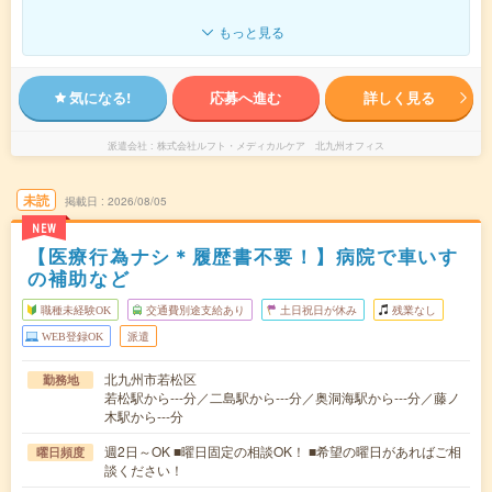
もっと見る
気になる!
応募へ進む
詳しく見る
派遣会社
株式会社ルフト・メディカルケア 北九州オフィス
未読
掲載日
2026/08/05
NEW
【医療行為ナシ＊履歴書不要！】病院で車いす
の補助など
職種未経験OK
交通費別途支給あり
土日祝日が休み
残業なし
WEB登録OK
派遣
北九州市若松区
勤務地
若松駅から---分／二島駅から---分／奥洞海駅から---分／藤ノ
木駅から---分
週2日～OK ■曜日固定の相談OK！ ■希望の曜日があればご相
曜日頻度
談ください！