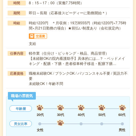
8：15～17：00（実働7.75時間）
時間
即日～長期（応募後スピーディーに勤務開始＊）
期間
時給1220円 ＊月収例：19万8555円（時給1220円×7.75時
時給
間×月21日勤務の場合）★前払い制度あり（会社規定内）
交通費
支給
軽作業（仕分け・ピッキング・検品、商品管理）
仕事内容
【未経験OKの院内看護助手】具体的には…？・ベッドメイ
キング・配膳・下膳・患者様車椅子移送・配膳下膳…
職種未経験OK / ブランクOK / パソコンスキル不要 / 英語力不
応募資格
要
未経験OK！年齢不問
職場の雰囲気
年齢層
20代
30代
40代
50代
60代
男女比率
女性
男性