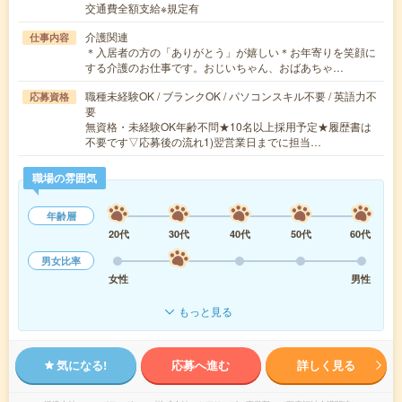
交通費全額支給※規定有
介護関連
仕事内容
＊入居者の方の「ありがとう」が嬉しい＊お年寄りを笑顔に
する介護のお仕事です。おじいちゃん、おばあちゃ…
職種未経験OK / ブランクOK / パソコンスキル不要 / 英語力不
応募資格
要
無資格・未経験OK年齢不問★10名以上採用予定★履歴書は
不要です▽応募後の流れ1)翌営業日までに担当…
職場の雰囲気
年齢層
20代
30代
40代
50代
60代
男女比率
女性
男性
もっと見る
気になる!
応募へ進む
詳しく見る