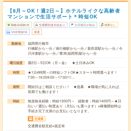
【8月～OK！週2日～】ホテルライクな高齢者
マンションで生活サポート＊時短OK
職種未経験OK
交通費別途支給あり
土日祝日が休み
残業なし
WEB登録OK
派遣
福岡県行橋市
勤務地
行橋駅から---分／南行橋駅から---分／新田原駅から---分／今
川河童駅から---分／豊津(福岡県)駅から---分
週2日～5日OK（月～金） ★土日休みOK
曜日頻度
★1日4時間～の時短シフトOK★スタート時間選べます！
時間
7:00～16:009:00～17:0011:…
開始日はご相談ください！ ★急募 ★職場が気に入れば、
期間
長期でも働けます！
無資格未経験：時給1300円～ 経験者：時給1400円～★日
時給
払い／週払い制度あり（月払いも選べます）※稼働開始時は
手続き完了次第のお支払いとなります。
交通費
交通費全額支給※規定有