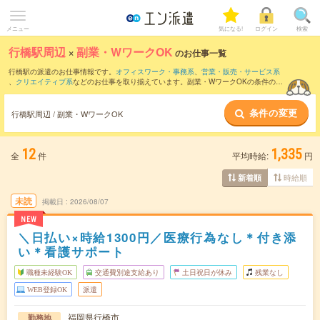
メニュー
気になる!
ログイン
検索
行橋駅周辺
×
副業・WワークOK
のお仕事一覧
行橋駅の派遣のお仕事情報です。
オフィスワーク・事務系
、
営業・販売・サービス系
、
クリエイティブ系
などのお仕事を取り揃えています。副業・WワークOKの条件の他
に、
交通費別途支給あり
、
職種未経験OK
、
友だちと一緒の応募OK
などのこだわり条
件も取り揃えています。
条件の変更
行橋駅周辺 / 副業・WワークOK
12
1,335
全
件
平均時給:
円
時給順
新着順
未読
掲載日
2026/08/07
NEW
＼日払い×時給1300円／医療行為なし＊付き添
い＊看護サポート
職種未経験OK
交通費別途支給あり
土日祝日が休み
残業なし
WEB登録OK
派遣
福岡県行橋市
勤務地