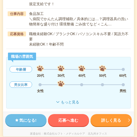
規定支給です！
食品加工
仕事内容
＼病院でかんたん調理補助／具体的には…？調理器具の洗い
物簡単な盛り付け 環境整備 ごみ捨てなど＜こん…
職種未経験OK / ブランクOK / パソコンスキル不要 / 英語力不
応募資格
要
未経験OK！年齢不問
職場の雰囲気
年齢層
20代
30代
40代
50代
60代
男女比率
女性
男性
もっと見る
気になる!
応募へ進む
詳しく見る
派遣会社
株式会社ルフト・メディカルケア 北九州オフィス