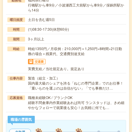
勤務地
行橋駅から車9分／小波瀬西工大前駅から車9分／採銅所駅か
ら14分
土日を含む週5日
曜日頻度
(1)08:30-17:30(休憩60分)
時間
3ヶ月以上
期間
時給1350円／月収例：210,000円＝1,250円×8時間×21日勤
時給
務の場合＋残業代、交通費別途支給
交通費
実費支給／当社規定あり。規定あり
製造（組立・加工）
仕事内容
国内最大級のシェアを誇る「ねじの専門企業」でのお仕事！
「重いものを運ぶのは自信がない」「でも事務だけ…
職種未経験OK / ブランクOK
応募資格
経験不問倉庫内作業経験あれば尚可 ランスタッドは、きめ細
やかなフォローで就業後も安心！お気軽に何でも…
職場の雰囲気
年齢層