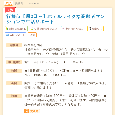
未読
掲載日
2026/08/06
NEW
行橋市【週2日～】ホテルライクな高齢者マン
ションで生活サポート
職種未経験OK
交通費別途支給あり
土日祝日が休み
残業なし
WEB登録OK
派遣
福岡県行橋市
勤務地
行橋駅から---分／南行橋駅から---分／新田原駅から---分／今
川河童駅から---分／豊津(福岡県)駅から---分
週2日～5日OK（月～金） ★土日休みOK
曜日頻度
★1日4時間～の時短シフトOK★スタート時間選べます！
時間
7:00～16:009:00～17:0011:…
開始日はご相談ください！ ★急募 ★職場が気に入れば、
期間
長期でも働けます！
無資格未経験：時給1300円～ 経験者：時給1400円～ ★
時給
日払い／週払い制度あり（月払いも選べます）※稼働開始時
は手続き完了次第のお支払いとなります。
交通費