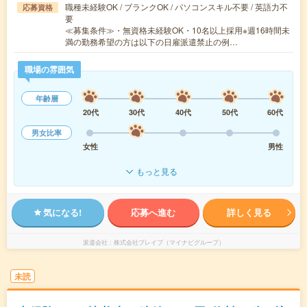
職種未経験OK / ブランクOK / パソコンスキル不要 / 英語力不
応募資格
要
≪募集条件≫・無資格未経験OK・10名以上採用※週16時間未
満の勤務希望の方は以下の日雇派遣禁止の例…
職場の雰囲気
年齢層
20代
30代
40代
50代
60代
男女比率
女性
男性
もっと見る
気になる!
応募へ進む
詳しく見る
派遣会社
株式会社ブレイブ（マイナビグループ）
未読