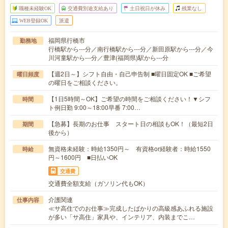
職種未経験OK
交通費別途支給あり
土日祝日が休み
残業なし
WEB登録OK
派遣
福岡県行橋市
勤務地
行橋駅から---分／南行橋駅から---分／新田原駅から---分／今
川河童駅から---分／豊津(福岡県)駅から---分
【週2日～】シフト自由・自己申告制 ■曜日固定OK ■ご希望
曜日頻度
の曜日をご相談ください。
【1日5時間～OK】ご希望の時間をご相談ください！▼シフ
時間
ト例日勤 9:00～18:00早番 7:00…
【急募】長期のお仕事 スタート日の相談もOK！（最短2日
期間
後から）
無資格未経験：時給1350円～ 有資格or経験者：時給1550
時給
円～1600円 ■日払いOK
交通費
交通費全額支給（ガソリン代もOK）
介護関連
仕事内容
≪サ高住でのお仕事≫完成したばかりの高級感あふれる施設
が多い「サ高住」家具や、インテリア、内装までこ…