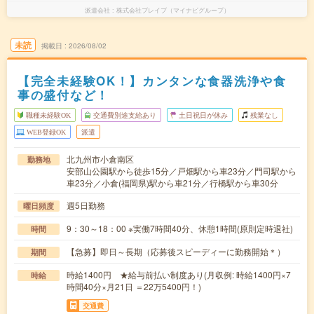
派遣会社
株式会社ブレイブ（マイナビグループ）
未読
掲載日
2026/08/02
【完全未経験OK！】カンタンな食器洗浄や食
事の盛付など！
職種未経験OK
交通費別途支給あり
土日祝日が休み
残業なし
WEB登録OK
派遣
北九州市小倉南区
勤務地
安部山公園駅から徒歩15分／戸畑駅から車23分／門司駅から
車23分／小倉(福岡県)駅から車21分／行橋駅から車30分
週5日勤務
曜日頻度
9：30～18：00 ※実働7時間40分、休憩1時間(原則定時退社)
時間
【急募】即日～長期（応募後スピーディーに勤務開始＊）
期間
時給1400円 ★給与前払い制度あり(月収例: 時給1400円×7
時給
時間40分×月21日 ＝22万5400円！)
交通費