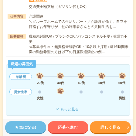
交通費全額支給（ガソリン代もOK）
介護関連
仕事内容
＼グループホームでの生活サポート／介護度が低く、自立を
目指すお年寄りが、他の利用者さんとの共同生活を…
職種未経験OK / ブランクOK / パソコンスキル不要 / 英語力不
応募資格
要
≪募集条件≫・無資格未経験OK・10名以上採用※週16時間未
満の勤務希望の方は以下の日雇派遣禁止の例…
職場の雰囲気
年齢層
20代
30代
40代
50代
60代
男女比率
女性
男性
もっと見る
気になる!
応募へ進む
詳しく見る