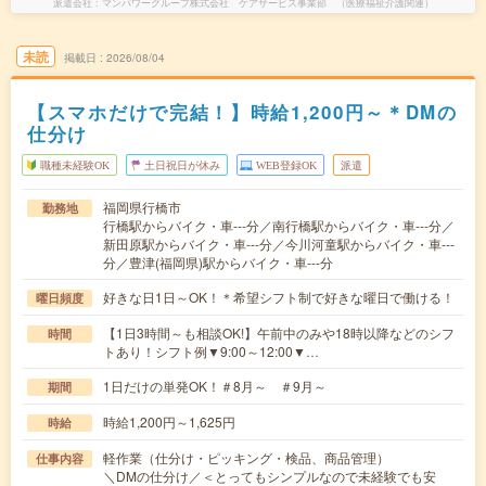
派遣会社
マンパワーグループ株式会社 ケアサービス事業部 （医療福祉介護関連）
未読
掲載日
2026/08/04
【スマホだけで完結！】時給1,200円～＊DMの
仕分け
職種未経験OK
土日祝日が休み
WEB登録OK
派遣
福岡県行橋市
勤務地
行橋駅からバイク・車---分／南行橋駅からバイク・車---分／
新田原駅からバイク・車---分／今川河童駅からバイク・車---
分／豊津(福岡県)駅からバイク・車---分
好きな日1日～OK！＊希望シフト制で好きな曜日で働ける！
曜日頻度
【1日3時間～も相談OK!】午前中のみや18時以降などのシフ
時間
トあり！シフト例▼9:00～12:00▼…
1日だけの単発OK！＃8月～ ＃9月～
期間
時給1,200円～1,625円
時給
軽作業（仕分け・ピッキング・検品、商品管理）
仕事内容
＼DMの仕分け／＜とってもシンプルなので未経験でも安