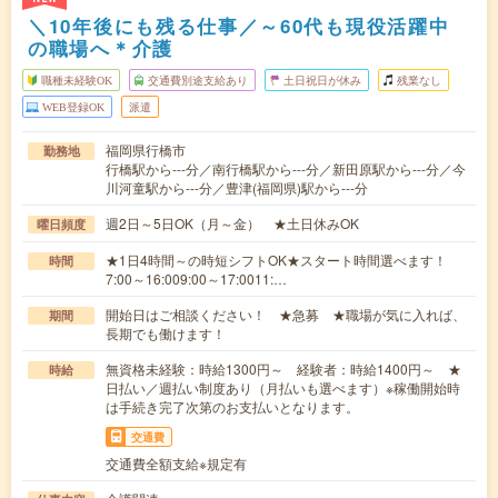
＼10年後にも残る仕事／～60代も現役活躍中
の職場へ＊介護
職種未経験OK
交通費別途支給あり
土日祝日が休み
残業なし
WEB登録OK
派遣
福岡県行橋市
勤務地
行橋駅から---分／南行橋駅から---分／新田原駅から---分／今
川河童駅から---分／豊津(福岡県)駅から---分
週2日～5日OK（月～金） ★土日休みOK
曜日頻度
★1日4時間～の時短シフトOK★スタート時間選べます！
時間
7:00～16:009:00～17:0011:…
開始日はご相談ください！ ★急募 ★職場が気に入れば、
期間
長期でも働けます！
無資格未経験：時給1300円～ 経験者：時給1400円～ ★
時給
日払い／週払い制度あり（月払いも選べます）※稼働開始時
は手続き完了次第のお支払いとなります。
交通費
交通費全額支給※規定有