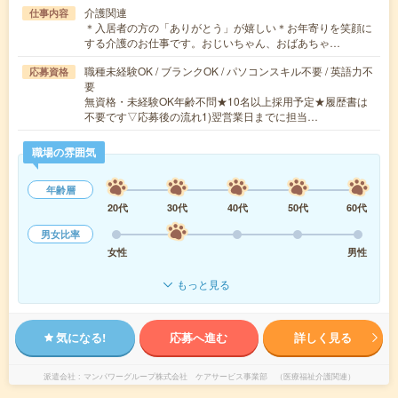
介護関連
仕事内容
＊入居者の方の「ありがとう」が嬉しい＊お年寄りを笑顔に
する介護のお仕事です。おじいちゃん、おばあちゃ…
職種未経験OK / ブランクOK / パソコンスキル不要 / 英語力不
応募資格
要
無資格・未経験OK年齢不問★10名以上採用予定★履歴書は
不要です▽応募後の流れ1)翌営業日までに担当…
職場の雰囲気
年齢層
20代
30代
40代
50代
60代
男女比率
女性
男性
もっと見る
気になる!
応募へ進む
詳しく見る
派遣会社
マンパワーグループ株式会社 ケアサービス事業部 （医療福祉介護関連）