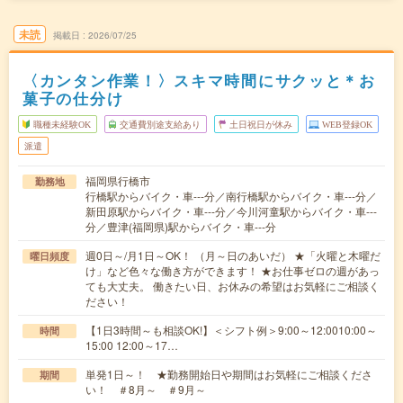
未読
掲載日
2026/07/25
〈カンタン作業！〉スキマ時間にサクッと＊お
菓子の仕分け
職種未経験OK
交通費別途支給あり
土日祝日が休み
WEB登録OK
派遣
福岡県行橋市
勤務地
行橋駅からバイク・車---分／南行橋駅からバイク・車---分／
新田原駅からバイク・車---分／今川河童駅からバイク・車---
分／豊津(福岡県)駅からバイク・車---分
週0日～/月1日～OK！ （月～日のあいだ） ★「火曜と木曜だ
曜日頻度
け」など色々な働き方ができます！ ★お仕事ゼロの週があっ
ても大丈夫。 働きたい日、お休みの希望はお気軽にご相談く
ださい！
【1日3時間～も相談OK!】＜シフト例＞9:00～12:0010:00～
時間
15:00 12:00～17…
単発1日～！ ★勤務開始日や期間はお気軽にご相談くださ
期間
い！ ＃8月～ ＃9月～