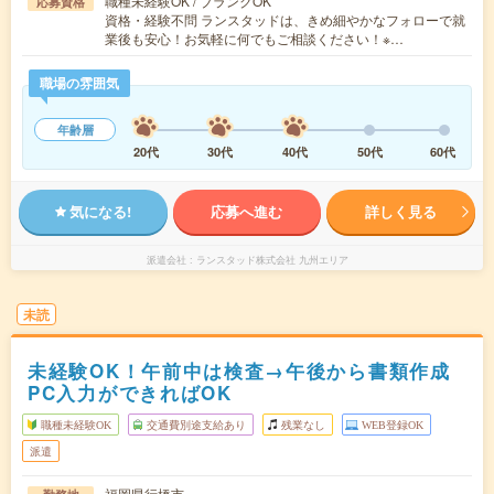
職種未経験OK / ブランクOK
応募資格
資格・経験不問 ランスタッドは、きめ細やかなフォローで就
業後も安心！お気軽に何でもご相談ください！※…
職場の雰囲気
年齢層
20代
30代
40代
50代
60代
気になる!
応募へ進む
詳しく見る
派遣会社
ランスタッド株式会社 九州エリア
未読
未経験OK！午前中は検査→午後から書類作成
PC入力ができればOK
職種未経験OK
交通費別途支給あり
残業なし
WEB登録OK
派遣
福岡県行橋市