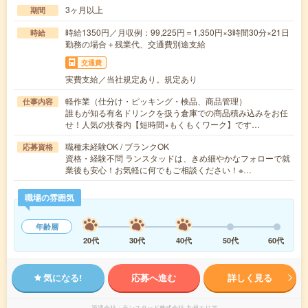
3ヶ月以上
期間
時給1350円／月収例：99,225円＝1,350円×3時間30分×21日
時給
勤務の場合＋残業代、交通費別途支給
交通費
実費支給／当社規定あり。規定あり
軽作業（仕分け・ピッキング・検品、商品管理）
仕事内容
誰もが知る有名ドリンクを扱う倉庫での商品積み込みをお任
せ！人気の扶養内【短時間×もくもくワーク】です…
職種未経験OK / ブランクOK
応募資格
資格・経験不問 ランスタッドは、きめ細やかなフォローで就
業後も安心！お気軽に何でもご相談ください！※…
職場の雰囲気
年齢層
20代
30代
40代
50代
60代
気になる!
応募へ進む
詳しく見る
派遣会社
ランスタッド株式会社 九州エリア