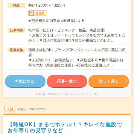
時給1,200円～1,625円
時給
交通費
■ 交通費規定内支給 ※派遣先による
軽作業（仕分け・ピッキング・検品、商品管理）
仕事内容
＼お菓子の仕分け／＜とってもシンプルなので未経験でも安
心！＞▼封入作業及び梱包▼雑誌や書籍などの仕分…
職種未経験OK / ブランクOK / パソコンスキル不要 / 英語力不
応募資格
要
▼未経験OK！（副業歓迎☆）▼高校生不可▼携帯電話をお
持ちの方（業務連絡に使用）※応募後のご連絡はメ…
気になる!
応募へ進む
詳しく見る
派遣会社
株式会社バイトレ（キャムコムグループ）
未読
掲載日
2026/07/22
【時短OK】まるでホテル！？キレイな施設で
お年寄りの見守りなど