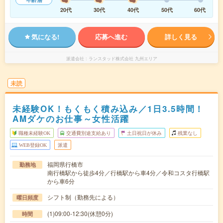
20代
30代
40代
50代
60代
気になる!
応募へ進む
詳しく見る
派遣会社
ランスタッド株式会社 九州エリア
未読
未経験OK！もくもく積み込み／1日3.5時間！
AMダケのお仕事～女性活躍
職種未経験OK
交通費別途支給あり
土日祝日が休み
残業なし
WEB登録OK
派遣
福岡県行橋市
勤務地
南行橋駅から徒歩4分／行橋駅から車4分／令和コスタ行橋駅
から車6分
シフト制（勤務先による）
曜日頻度
(1)09:00-12:30(休憩0分)
時間