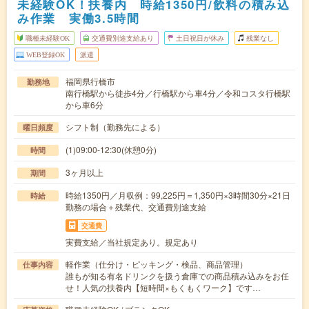
未経験OK！扶養内 時給1350円/飲料の積み込
み作業 実働3.5時間
職種未経験OK
交通費別途支給あり
土日祝日が休み
残業なし
WEB登録OK
派遣
福岡県行橋市
勤務地
南行橋駅から徒歩4分／行橋駅から車4分／令和コスタ行橋駅
から車6分
シフト制（勤務先による）
曜日頻度
(1)09:00-12:30(休憩0分)
時間
3ヶ月以上
期間
時給1350円／月収例：99,225円＝1,350円×3時間30分×21日
時給
勤務の場合＋残業代、交通費別途支給
交通費
実費支給／当社規定あり。規定あり
軽作業（仕分け・ピッキング・検品、商品管理）
仕事内容
誰もが知る有名ドリンクを扱う倉庫での商品積み込みをお任
せ！人気の扶養内【短時間×もくもくワーク】です…