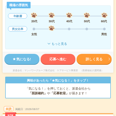
職場の雰囲気
年齢層
20代
30代
40代
50代
60代
男女比率
女性
男性
もっと見る
気になる!
応募へ進む
詳しく見る
派遣会社
マンパワーグループ株式会社 ケアサービス事業部 （医療福祉介護関連）
興味があったら「★気になる！」をタップ！
「気になる！」を押しておくと、派遣会社から
「面談確約」
や
「応募歓迎」
が届きます！
未読
掲載日
2026/08/07
NEW