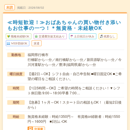
未読
掲載日
2026/08/02
≪時短歓迎！≫おばあちゃんの買い物付き添い
もお仕事の一つ！＊無資格・未経験OK
職種未経験OK
交通費別途支給あり
土日祝日が休み
残業なし
WEB登録OK
派遣
福岡県行橋市
勤務地
行橋駅から---分／南行橋駅から---分／新田原駅から---分／今
川河童駅から---分／豊津(福岡県)駅から---分
【週2日～OK】シフト自由・自己申告制 ■曜日固定OK ■ご希
曜日頻度
望の曜日をご相談ください。
【1日5時間～OK】ご希望の時間をご相談ください！▼シフ
時間
ト例日勤 9:00～18:00早番 7:00…
【急募】1ヶ月～OK！スタート日の相談もOK！（最短2日後
期間
から）
無資格未経験：時給1350円～ 有資格or経験者：時給1550
時給
円～1600円 ■日払いOK
交通費