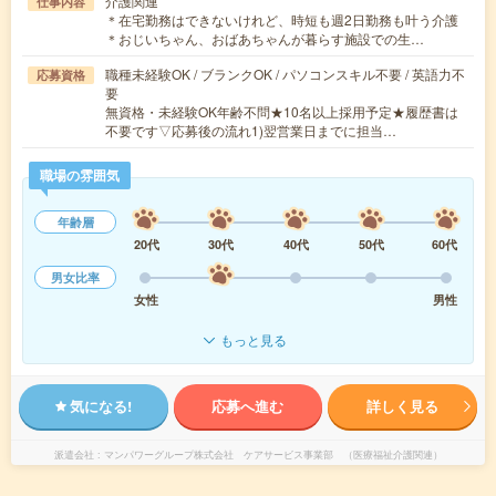
介護関連
仕事内容
＊在宅勤務はできないけれど、時短も週2日勤務も叶う介護
＊おじいちゃん、おばあちゃんが暮らす施設での生…
職種未経験OK / ブランクOK / パソコンスキル不要 / 英語力不
応募資格
要
無資格・未経験OK年齢不問★10名以上採用予定★履歴書は
不要です▽応募後の流れ1)翌営業日までに担当…
職場の雰囲気
年齢層
20代
30代
40代
50代
60代
男女比率
女性
男性
もっと見る
気になる!
応募へ進む
詳しく見る
派遣会社
マンパワーグループ株式会社 ケアサービス事業部 （医療福祉介護関連）