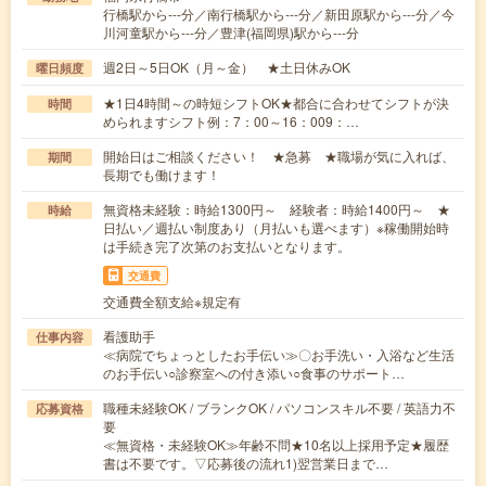
行橋駅から---分／南行橋駅から---分／新田原駅から---分／今
川河童駅から---分／豊津(福岡県)駅から---分
週2日～5日OK（月～金） ★土日休みOK
曜日頻度
★1日4時間～の時短シフトOK★都合に合わせてシフトが決
時間
められますシフト例：7：00～16：009：…
開始日はご相談ください！ ★急募 ★職場が気に入れば、
期間
長期でも働けます！
無資格未経験：時給1300円～ 経験者：時給1400円～ ★
時給
日払い／週払い制度あり（月払いも選べます）※稼働開始時
は手続き完了次第のお支払いとなります。
交通費
交通費全額支給※規定有
看護助手
仕事内容
≪病院でちょっとしたお手伝い≫〇お手洗い・入浴など生活
のお手伝い○診察室への付き添い○食事のサポート…
職種未経験OK / ブランクOK / パソコンスキル不要 / 英語力不
応募資格
要
≪無資格・未経験OK≫年齢不問★10名以上採用予定★履歴
書は不要です。▽応募後の流れ1)翌営業日まで…