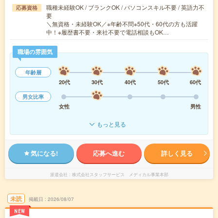
職種未経験OK / ブランクOK / パソコンスキル不要 / 英語力不
応募資格
要
＼無資格・未経験OK／※年齢不問※50代・60代の方も活躍
中！※履歴書不要・来社不要で電話相談もOK…
職場の雰囲気
年齢層
20代
30代
40代
50代
60代
男女比率
女性
男性
もっと見る
気になる!
応募へ進む
詳しく見る
派遣会社
株式会社スタッフサービス メディカル事業本部
未読
掲載日
2026/08/07
NEW