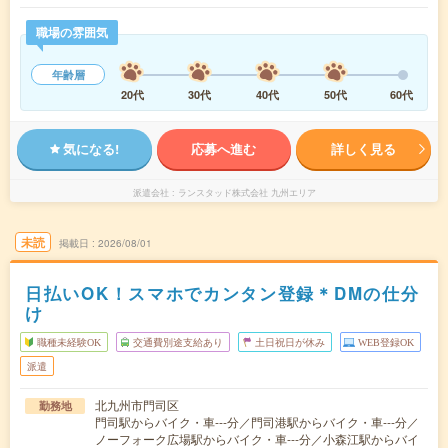
職場の雰囲気
年齢層
20代
30代
40代
50代
60代
気になる!
応募へ進む
詳しく見る
派遣会社
ランスタッド株式会社 九州エリア
未読
掲載日
2026/08/01
日払いOK！スマホでカンタン登録＊DMの仕分
け
職種未経験OK
交通費別途支給あり
土日祝日が休み
WEB登録OK
派遣
北九州市門司区
勤務地
門司駅からバイク・車---分／門司港駅からバイク・車---分／
ノーフォーク広場駅からバイク・車---分／小森江駅からバイ