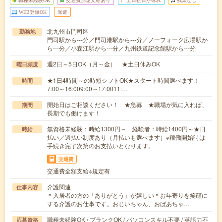
職種未経験OK
交通費別途支給あり
土日祝日が休み
残業なし
WEB登録OK
派遣
北九州市門司区
勤務地
門司駅から---分／門司港駅から---分／ノーフォーク広場駅か
ら---分／小森江駅から---分／九州鉄道記念館駅から---分
週2日～5日OK（月～金） ★土日休みOK
曜日頻度
★1日4時間～の時短シフトOK★スタート時間選べます！
時間
7:00～16:009:00～17:0011:…
開始日はご相談ください！ ★急募 ★職場が気に入れば、
期間
長期でも働けます！
無資格未経験：時給1300円～ 経験者：時給1400円～★日
時給
払い／週払い制度あり（月払いも選べます）※稼働開始時は
手続き完了次第のお支払いとなります。
交通費
交通費全額支給※規定有
介護関連
仕事内容
＊入居者の方の「ありがとう」が嬉しい＊お年寄りを笑顔に
する介護のお仕事です。おじいちゃん、おばあちゃ…
職種未経験OK / ブランクOK / パソコンスキル不要 / 英語力不
応募資格