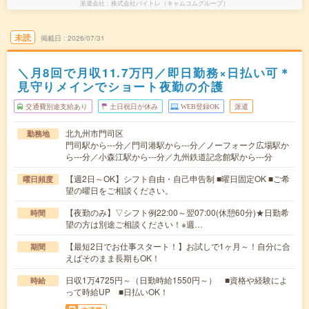
派遣会社
株式会社バイトレ（キャムコムグループ）
未読
掲載日
2026/07/31
＼月8回で月収11.7万円／即日勤務×日払い可＊
見守りメインでショート夜勤の介護
交通費別途支給あり
土日祝日が休み
WEB登録OK
派遣
北九州市門司区
勤務地
門司駅から---分／門司港駅から---分／ノーフォーク広場駅か
ら---分／小森江駅から---分／九州鉄道記念館駅から---分
【週2日～OK】シフト自由・自己申告制 ■曜日固定OK ■ご希
曜日頻度
望の曜日をご相談ください。
【夜勤のみ】▽シフト例22:00～翌07:00(休憩60分)★日勤希
時間
望の方は別途ご相談ください！※週…
【最短2日でお仕事スタート！】お試しで1ヶ月～！自分に合
期間
えばそのまま長期もOK！
日収1万4725円～（日勤時給1550円～） ■資格や経験によ
時給
って時給UP ■日払いOK！