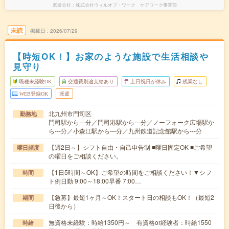
派遣会社
株式会社ウィルオブ・ワーク ケアワーク事業部
未読
掲載日
2026/07/29
【時短OK！】お家のような施設で生活相談や
見守り
職種未経験OK
交通費別途支給あり
土日祝日が休み
残業なし
WEB登録OK
派遣
北九州市門司区
勤務地
門司駅から---分／門司港駅から---分／ノーフォーク広場駅か
ら---分／小森江駅から---分／九州鉄道記念館駅から---分
【週2日～】シフト自由・自己申告制 ■曜日固定OK ■ご希望
曜日頻度
の曜日をご相談ください。
【1日5時間～OK】ご希望の時間をご相談ください！▼シフ
時間
ト例日勤 9:00～18:00早番 7:00…
【急募】最短1ヶ月～OK！スタート日の相談もOK！（最短2
期間
日後から）
無資格未経験：時給1350円～ 有資格or経験者：時給1550
時給