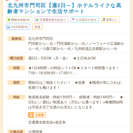
北九州市門司区【週2日～】ホテルライクな高
齢者マンションで生活サポート
職種未経験OK
交通費別途支給あり
土日祝日が休み
残業なし
WEB登録OK
派遣
北九州市門司区
勤務地
門司駅から---分／門司港駅から---分／ノーフォーク広場駅か
ら---分／小森江駅から---分／九州鉄道記念館駅から---分
週2日～5日OK（月～金） ★土日休みOK
曜日頻度
★1日4時間～の時短シフトOK★スタート時間選べます！
時間
7:00～16:009:00～17:0011:…
開始日はご相談ください！ ★急募 ★職場が気に入れば、
期間
長期でも働けます！
無資格未経験：時給1300円～ 経験者：時給1400円～ ★
時給
日払い／週払い制度あり（月払いも選べます）※稼働開始時
は手続き完了次第のお支払いとなります。
交通費
交通費全額支給※規定有
介護関連
仕事内容