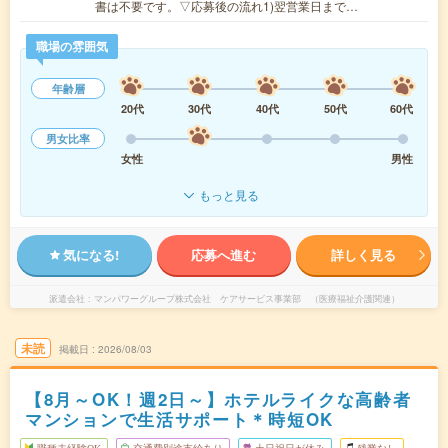
書は不要です。▽応募後の流れ1)翌営業日まで…
職場の雰囲気
年齢層
20代
30代
40代
50代
60代
男女比率
女性
男性
もっと見る
気になる!
応募へ進む
詳しく見る
派遣会社
マンパワーグループ株式会社 ケアサービス事業部 （医療福祉介護関連）
未読
掲載日
2026/08/03
【8月～OK！週2日～】ホテルライクな高齢者
マンションで生活サポート＊時短OK