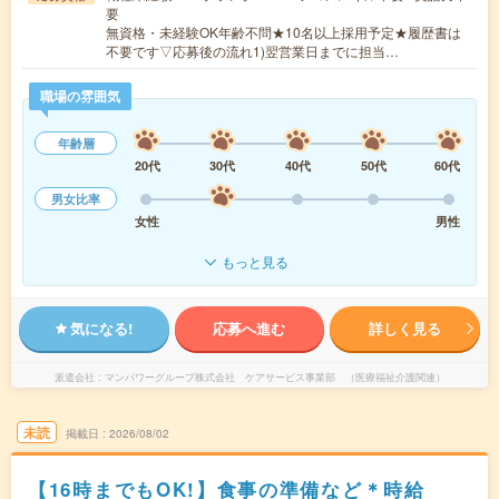
要
無資格・未経験OK年齢不問★10名以上採用予定★履歴書は
不要です▽応募後の流れ1)翌営業日までに担当…
職場の雰囲気
年齢層
20代
30代
40代
50代
60代
男女比率
女性
男性
もっと見る
気になる!
応募へ進む
詳しく見る
派遣会社
マンパワーグループ株式会社 ケアサービス事業部 （医療福祉介護関連）
未読
掲載日
2026/08/02
【16時までもOK!】食事の準備など＊時給