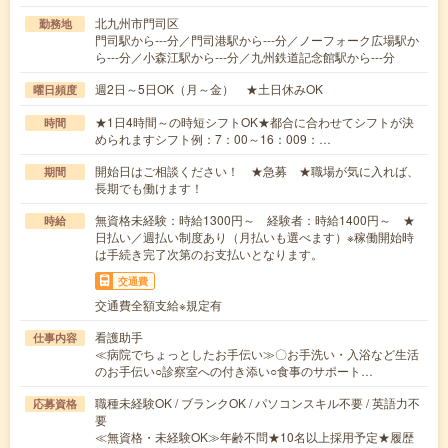
北九州市門司区
勤務地
門司駅から---分／門司港駅から---分／ノーフォーク広場駅か
ら---分／小森江駅から---分／九州鉄道記念館駅から---分
週2日～5日OK（月～金） ★土日休みOK
曜日頻度
★1日4時間～の時短シフトOK★都合に合わせてシフトが決
時間
められますシフト例：7：00～16：009：…
開始日はご相談ください！ ★急募 ★職場が気に入れば、
期間
長期でも働けます！
無資格未経験：時給1300円～ 経験者：時給1400円～ ★
時給
日払い／週払い制度あり（月払いも選べます）※稼働開始時
は手続き完了次第のお支払いとなります。
交通費
交通費全額支給※規定有
看護助手
仕事内容
≪病院でちょっとしたお手伝い≫〇お手洗い・入浴など生活
のお手伝い○診察室への付き添い○食事のサポート…
職種未経験OK / ブランクOK / パソコンスキル不要 / 英語力不
応募資格
要
≪無資格・未経験OK≫年齢不問★10名以上採用予定★履歴