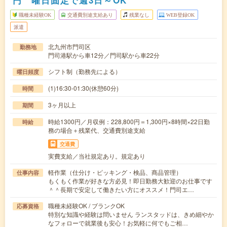
円 曜日固定で週3日～OK
職種未経験OK
交通費別途支給あり
残業なし
WEB登録OK
派遣
北九州市門司区
勤務地
門司港駅から車12分／門司駅から車22分
シフト制（勤務先による）
曜日頻度
(1)16:30-01:30(休憩60分)
時間
3ヶ月以上
期間
時給1300円／月収例：228,800円＝1,300円×8時間×22日勤
時給
務の場合＋残業代、交通費別途支給
交通費
実費支給／当社規定あり。規定あり
軽作業（仕分け・ピッキング・検品、商品管理）
仕事内容
もくもく作業が好きな方必見！即日勤務大歓迎のお仕事です
＾＾長期で安定して働きたい方にオススメ！門司エ…
職種未経験OK / ブランクOK
応募資格
特別な知識や経験は問いません ランスタッドは、きめ細やか
なフォローで就業後も安心！お気軽に何でもご相…