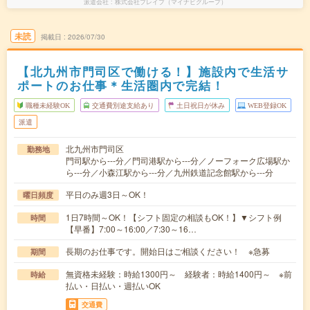
派遣会社
株式会社ブレイブ（マイナビグループ）
未読
掲載日
2026/07/30
【北九州市門司区で働ける！】施設内で生活サ
ポートのお仕事＊生活圏内で完結！
職種未経験OK
交通費別途支給あり
土日祝日が休み
WEB登録OK
派遣
北九州市門司区
勤務地
門司駅から---分／門司港駅から---分／ノーフォーク広場駅か
ら---分／小森江駅から---分／九州鉄道記念館駅から---分
平日のみ週3日～OK！
曜日頻度
1日7時間～OK！【シフト固定の相談もOK！】▼シフト例
時間
【早番】7:00～16:00／7:30～16…
長期のお仕事です。開始日はご相談ください！ ※急募
期間
無資格未経験：時給1300円～ 経験者：時給1400円～ ※前
時給
払い・日払い・週払いOK
交通費