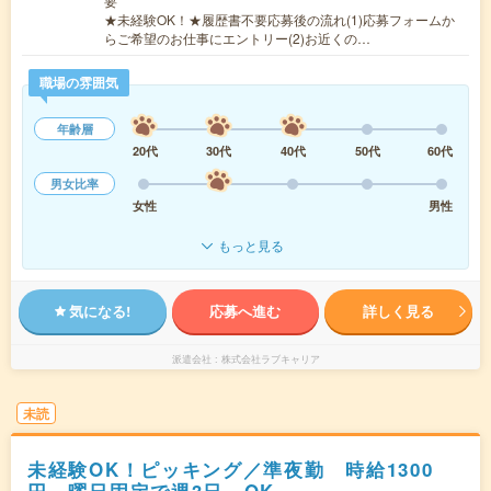
要
★未経験OK！★履歴書不要応募後の流れ(1)応募フォームか
らご希望のお仕事にエントリー(2)お近くの…
職場の雰囲気
年齢層
20代
30代
40代
50代
60代
男女比率
女性
男性
もっと見る
気になる!
応募へ進む
詳しく見る
派遣会社
株式会社ラブキャリア
未読
未経験OK！ピッキング／準夜勤 時給1300