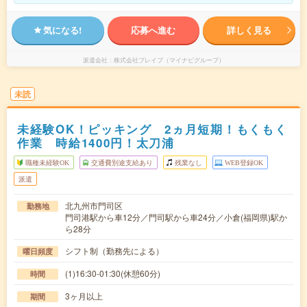
気になる!
応募へ進む
詳しく見る
派遣会社
株式会社ブレイブ（マイナビグループ）
未読
未経験OK！ピッキング 2ヵ月短期！もくもく
作業 時給1400円！太刀浦
職種未経験OK
交通費別途支給あり
残業なし
WEB登録OK
派遣
北九州市門司区
勤務地
門司港駅から車12分／門司駅から車24分／小倉(福岡県)駅か
ら28分
シフト制（勤務先による）
曜日頻度
(1)16:30-01:30(休憩60分)
時間
3ヶ月以上
期間