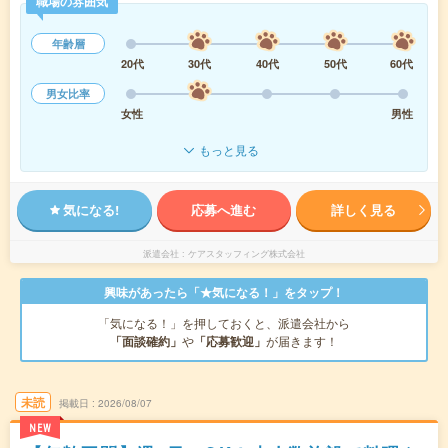
職場の雰囲気
年齢層
20代
30代
40代
50代
60代
男女比率
女性
男性
もっと見る
気になる!
応募へ進む
詳しく見る
派遣会社
ケアスタッフィング株式会社
興味があったら「★気になる！」をタップ！
「気になる！」を押しておくと、派遣会社から
「面談確約」
や
「応募歓迎」
が届きます！
未読
掲載日
2026/08/07
NEW