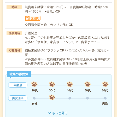
無資格未経験：時給1350円～ 有資格or経験者：時給1550
時給
円～1600円 ■日払いOK
交通費
交通費全額支給（ガソリン代もOK）
介護関連
仕事内容
≪サ高住でのお仕事≫完成したばかりの高級感あふれる施設
が多い「サ高住」家具や、インテリア、内装までこ…
職種未経験OK / ブランクOK / パソコンスキル不要 / 英語力不
応募資格
要
≪募集条件≫・無資格未経験OK・10名以上採用※週16時間未
満の勤務希望の方は以下の日雇派遣禁止の例…
職場の雰囲気
年齢層
20代
30代
40代
50代
60代
男女比率
女性
男性
もっと見る