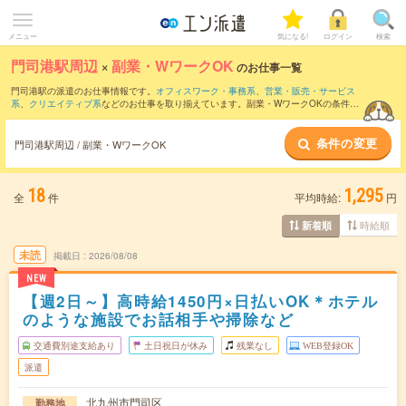
メニュー
気になる!
ログイン
検索
門司港駅周辺
×
副業・WワークOK
のお仕事一覧
門司港駅の派遣のお仕事情報です。
オフィスワーク・事務系
、
営業・販売・サービス
系
、
クリエイティブ系
などのお仕事を取り揃えています。副業・WワークOKの条件の
他に、
交通費別途支給あり
、
職種未経験OK
、
友だちと一緒の応募OK
などのこだわり
条件も取り揃えています。
条件の変更
門司港駅周辺 / 副業・WワークOK
18
1,295
全
件
平均時給:
円
時給順
新着順
未読
掲載日
2026/08/08
NEW
【週2日～】高時給1450円×日払いOK＊ホテル
のような施設でお話相手や掃除など
交通費別途支給あり
土日祝日が休み
残業なし
WEB登録OK
派遣
北九州市門司区
勤務地