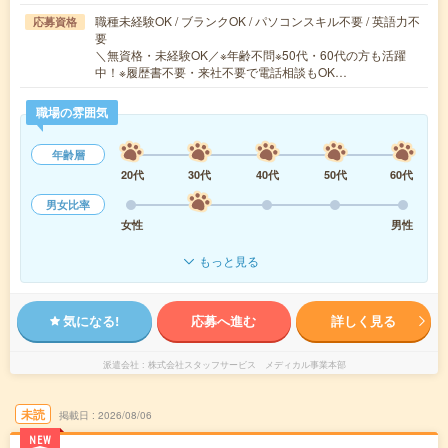
職種未経験OK / ブランクOK / パソコンスキル不要 / 英語力不
応募資格
要
＼無資格・未経験OK／※年齢不問※50代・60代の方も活躍
中！※履歴書不要・来社不要で電話相談もOK…
職場の雰囲気
年齢層
20代
30代
40代
50代
60代
男女比率
女性
男性
もっと見る
気になる!
応募へ進む
詳しく見る
派遣会社
株式会社スタッフサービス メディカル事業本部
未読
掲載日
2026/08/06
NEW