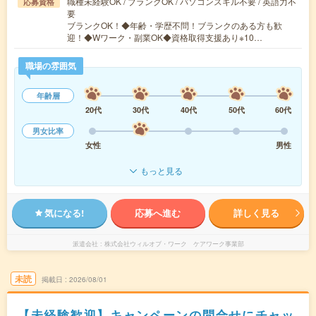
職種未経験OK / ブランクOK / パソコンスキル不要 / 英語力不
応募資格
要
ブランクOK！◆年齢・学歴不問！ブランクのある方も歓
迎！◆Wワーク・副業OK◆資格取得支援あり※10…
職場の雰囲気
年齢層
20代
30代
40代
50代
60代
男女比率
女性
男性
もっと見る
気になる!
応募へ進む
詳しく見る
派遣会社
株式会社ウィルオブ・ワーク ケアワーク事業部
未読
掲載日
2026/08/01
【未経験歓迎】キャンペーンの問合せにチャッ