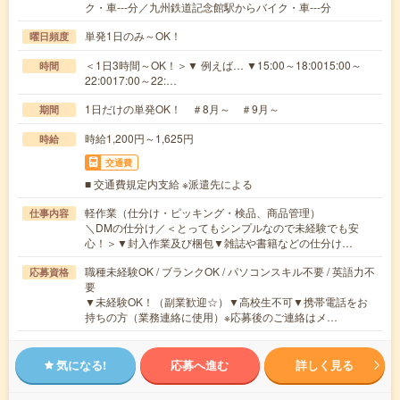
ク・車---分／九州鉄道記念館駅からバイク・車---分
単発1日のみ～OK！
曜日頻度
＜1日3時間～OK！＞▼ 例えば… ▼15:00～18:0015:00～
時間
22:0017:00～22:…
1日だけの単発OK！ ＃8月～ ＃9月～
期間
時給1,200円～1,625円
時給
交通費
■ 交通費規定内支給 ※派遣先による
軽作業（仕分け・ピッキング・検品、商品管理）
仕事内容
＼DMの仕分け／＜とってもシンプルなので未経験でも安
心！＞▼封入作業及び梱包▼雑誌や書籍などの仕分け…
職種未経験OK / ブランクOK / パソコンスキル不要 / 英語力不
応募資格
要
▼未経験OK！（副業歓迎☆）▼高校生不可▼携帯電話をお
持ちの方（業務連絡に使用）※応募後のご連絡はメ…
気になる!
応募へ進む
詳しく見る