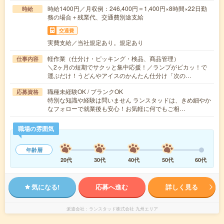
時給1400円／月収例：246,400円＝1,400円×8時間×22日勤
時給
務の場合＋残業代、交通費別途支給
交通費
実費支給／当社規定あり。規定あり
軽作業（仕分け・ピッキング・検品、商品管理）
仕事内容
＼2ヶ月の短期でサクッと集中応援！／ランプがピカッ！で
運ぶだけ！うどんやアイスのかんたん仕分け「次の…
職種未経験OK / ブランクOK
応募資格
特別な知識や経験は問いません ランスタッドは、きめ細やか
なフォローで就業後も安心！お気軽に何でもご相…
職場の雰囲気
年齢層
20代
30代
40代
50代
60代
気になる!
応募へ進む
詳しく見る
派遣会社
ランスタッド株式会社 九州エリア