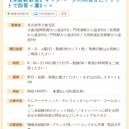
トで回答＜週2～＞
職種未経験OK
WEB登録OK
派遣
北九州市小倉北区
勤務地
小倉(福岡県)駅から徒歩5分／門司港駅から徒歩5分／折尾駅
から徒歩5分／門司駅から徒歩5分／九州鉄道記念館駅から徒
歩5分
月～日 ※週2日～勤務OKのシフト制！ 勤務日数はお気軽に
曜日頻度
ご相談ください！
9：00～21:00の間で1日7h～勤務OK！希望の時間帯をご相
時間
談ください！
即日～短期・長期お選びください！まずはお試しスタートも
期間
OK
時給1400円～ ★週払いOK(規定有)
時給
テレマーケティング・テレフォンオペレーター・コールセン
仕事内容
ター
＼＼未経験OKのチャット対応／／キャンペーンに関する問
合せや契約内容の問合せなどにチャットでモクモク…
職種未経験OK / ブランクOK / パソコンスキル不要 / 英語力不
応募資格