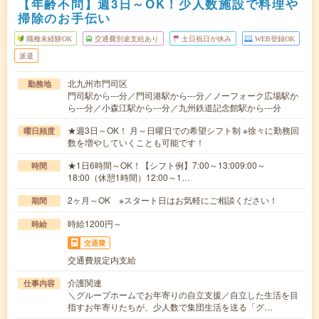
【年齢不問】週3日～OK！少人数施設で料理や
掃除のお手伝い
職種未経験OK
交通費別途支給あり
土日祝日が休み
WEB登録OK
派遣
北九州市門司区
勤務地
門司駅から---分／門司港駅から---分／ノーフォーク広場駅か
ら---分／小森江駅から---分／九州鉄道記念館駅から---分
★週3日～OK！ 月～日曜日での希望シフト制 ※徐々に勤務回
曜日頻度
数を増やしていくことも可能です！
★1日6時間～OK！【シフト例】7:00～13:009:00～
時間
18:00（休憩1時間）12:00～1…
2ヶ月～OK ※スタート日はお気軽にご相談ください！
期間
時給1200円～
時給
交通費
交通費規定内支給
介護関連
仕事内容
＼グループホームでお年寄りの自立支援／自立した生活を目
指すお年寄りたちが、少人数で集団生活を送る「グ…