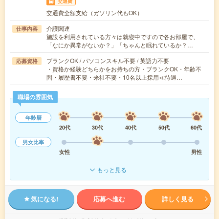
交通費
交通費全額支給（ガソリン代もOK）
介護関連
仕事内容
施設を利用されている方々は就寝中ですので各お部屋で、
「なにか異常がないか？」「ちゃんと眠れているか？…
ブランクOK / パソコンスキル不要 / 英語力不要
応募資格
・資格か経験どちらかをお持ちの方・ブランクOK・年齢不
問・履歴書不要・来社不要・10名以上採用≪待遇…
職場の雰囲気
年齢層
20代
30代
40代
50代
60代
男女比率
女性
男性
もっと見る
気になる!
応募へ進む
詳しく見る