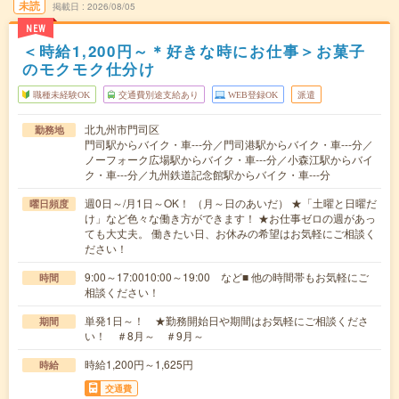
未読
掲載日
2026/08/05
NEW
＜時給1,200円～＊好きな時にお仕事＞お菓子
のモクモク仕分け
職種未経験OK
交通費別途支給あり
WEB登録OK
派遣
北九州市門司区
勤務地
門司駅からバイク・車---分／門司港駅からバイク・車---分／
ノーフォーク広場駅からバイク・車---分／小森江駅からバイ
ク・車---分／九州鉄道記念館駅からバイク・車---分
週0日～/月1日～OK！ （月～日のあいだ） ★「土曜と日曜だ
曜日頻度
け」など色々な働き方ができます！ ★お仕事ゼロの週があっ
ても大丈夫。 働きたい日、お休みの希望はお気軽にご相談く
ださい！
9:00～17:0010:00～19:00 など■ 他の時間帯もお気軽にご
時間
相談ください！
単発1日～！ ★勤務開始日や期間はお気軽にご相談くださ
期間
い！ ＃8月～ ＃9月～
時給1,200円～1,625円
時給
交通費