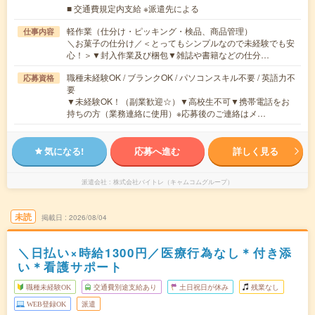
■ 交通費規定内支給 ※派遣先による
軽作業（仕分け・ピッキング・検品、商品管理）
仕事内容
＼お菓子の仕分け／＜とってもシンプルなので未経験でも安
心！＞▼封入作業及び梱包▼雑誌や書籍などの仕分…
職種未経験OK / ブランクOK / パソコンスキル不要 / 英語力不
応募資格
要
▼未経験OK！（副業歓迎☆）▼高校生不可▼携帯電話をお
持ちの方（業務連絡に使用）※応募後のご連絡はメ…
気になる!
応募へ進む
詳しく見る
派遣会社
株式会社バイトレ（キャムコムグループ）
未読
掲載日
2026/08/04
＼日払い×時給1300円／医療行為なし＊付き添
い＊看護サポート
職種未経験OK
交通費別途支給あり
土日祝日が休み
残業なし
WEB登録OK
派遣