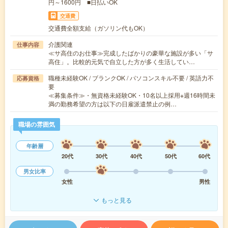
円～1600円 ■日払いOK
交通費
交通費全額支給（ガソリン代もOK）
介護関連
仕事内容
≪サ高住のお仕事≫完成したばかりの豪華な施設が多い「サ
高住」。比較的元気で自立した方が多く生活してい…
職種未経験OK / ブランクOK / パソコンスキル不要 / 英語力不
応募資格
要
≪募集条件≫・無資格未経験OK・10名以上採用※週16時間未
満の勤務希望の方は以下の日雇派遣禁止の例…
職場の雰囲気
年齢層
20代
30代
40代
50代
60代
男女比率
女性
男性
もっと見る