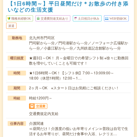
【1日6時間～】平日昼間だけ＊お散歩の付き添
いなどの生活支援
職種未経験OK
交通費別途支給あり
土日祝日が休み
WEB登録OK
派遣
北九州市門司区
勤務地
門司駅から---分／門司港駅から---分／ノーフォーク広場駅か
ら---分／小森江駅から---分／九州鉄道記念館駅から---分
★週3日～OK！ 月～金曜日での希望シフト制 ※徐々に勤務回
曜日頻度
数を増やしていくことも可能です！
★1日6時間～OK！【シフト例】7:00～13:009:00～
時間
18:00（休憩1時間）12:00～1…
2ヶ月～OK ※スタート日はお気軽にご相談ください！
期間
時給1200円～
時給
交通費
交通費規定内支給
介護関連
仕事内容
≪昼間だけ！介護度の低いお年寄りメイン≫普段は自宅で生
活するお年寄りが、昼間だけ食事や入浴、レクリエ…