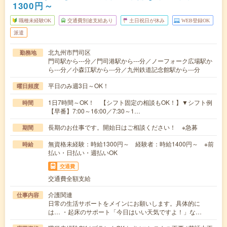
1300円～
職種未経験OK
交通費別途支給あり
土日祝日が休み
WEB登録OK
派遣
北九州市門司区
勤務地
門司駅から---分／門司港駅から---分／ノーフォーク広場駅か
ら---分／小森江駅から---分／九州鉄道記念館駅から---分
平日のみ週3日～OK！
曜日頻度
1日7時間～OK！ 【シフト固定の相談もOK！】▼シフト例
時間
【早番】7:00～16:00／7:30～1…
長期のお仕事です。開始日はご相談ください！ ※急募
期間
無資格未経験：時給1300円～ 経験者：時給1400円～ ※前
時給
払い・日払い・週払いOK
交通費
交通費全額支給
介護関連
仕事内容
日常の生活サポートをメインにお願いします。具体的に
は… ・起床のサポート「今日はいい天気ですよ！」な…