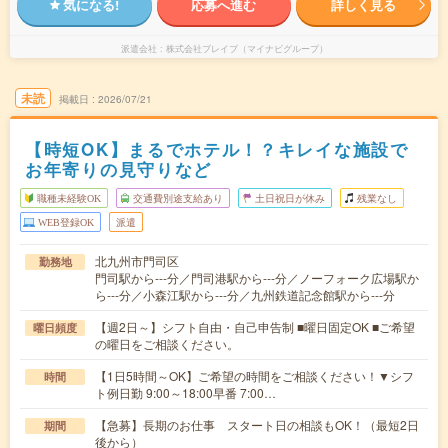
気になる!
応募へ進む
詳しく見る
派遣会社
株式会社ブレイブ（マイナビグループ）
未読
掲載日
2026/07/21
【時短OK】まるでホテル！？キレイな施設で
お年寄りの見守りなど
職種未経験OK
交通費別途支給あり
土日祝日が休み
残業なし
WEB登録OK
派遣
北九州市門司区
勤務地
門司駅から---分／門司港駅から---分／ノーフォーク広場駅か
ら---分／小森江駅から---分／九州鉄道記念館駅から---分
【週2日～】シフト自由・自己申告制 ■曜日固定OK ■ご希望
曜日頻度
の曜日をご相談ください。
【1日5時間～OK】ご希望の時間をご相談ください！▼シフ
時間
ト例日勤 9:00～18:00早番 7:00…
【急募】長期のお仕事 スタート日の相談もOK！（最短2日
期間
後から）