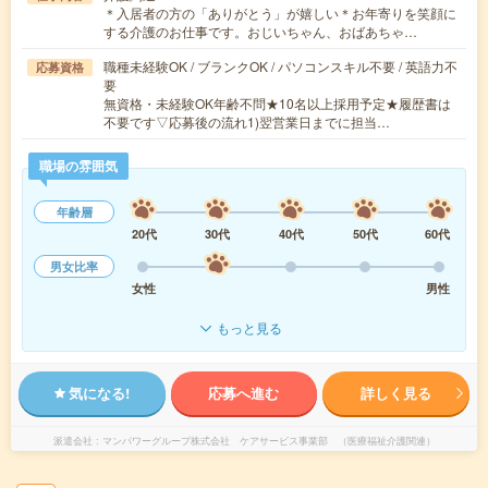
＊入居者の方の「ありがとう」が嬉しい＊お年寄りを笑顔に
する介護のお仕事です。おじいちゃん、おばあちゃ…
職種未経験OK / ブランクOK / パソコンスキル不要 / 英語力不
応募資格
要
無資格・未経験OK年齢不問★10名以上採用予定★履歴書は
不要です▽応募後の流れ1)翌営業日までに担当…
職場の雰囲気
年齢層
20代
30代
40代
50代
60代
男女比率
女性
男性
もっと見る
気になる!
応募へ進む
詳しく見る
派遣会社
マンパワーグループ株式会社 ケアサービス事業部 （医療福祉介護関連）