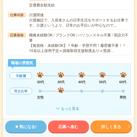
交通費全額支給
介護関連
仕事内容
介護施設で、入居者さんの日常生活をサポートするお仕事で
す。介護というより、日常のお手伝いが中心なので…
職種未経験OK / ブランクOK / パソコンスキル不要 / 英語力不
応募資格
要
【無資格・未経験OK】＊年齢・学歴不問！履歴書不要！＊
10名以上採用予定≪資格取得支援制度あり≫受講…
職場の雰囲気
年齢層
20代
30代
40代
50代
60代
男女比率
女性
男性
もっと見る
気になる!
応募へ進む
詳しく見る