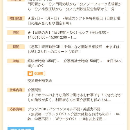
門司駅から---分／門司港駅から---分／ノーフォーク広場駅か
ら---分／小森江駅から---分／九州鉄道記念館駅から---分
★週2日～（月～日） ※希望のシフトを毎月提出（日数と曜
曜日頻度
日の組み合わせや固定も可）
★【日勤のみ】1日5時間～OK！≪シフト例≫9:00～
時間
14:0010:00～15:0012:00～1…
【急募】即日勤務OK！中旬～など開始日相談可 ★まずは
期間
お試し2カ月～のスタートも歓迎！
経験者時給1450円～ 介護福祉士時給1500円～ ★日払い/
時給
週払いOK
交通費
交通費全額支給
介護関連
仕事内容
まるでホテルのような施設で働けるお仕事です！できたばか
りの施設が多く、利用者さんの要介護度も低め！体…
ブランクOK / パソコンスキル不要 / 英語力不要
応募資格
＜無資格・ブランクOK！＞介護の経験をお持ちの方！・年
齢、学歴不問！・WワークOK！・10名以上採用…