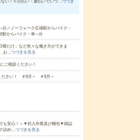
来ない！≫日払い・週払いでいつ…
つづき
---分／ノーフォーク広場駅からバイク・
館駅からバイク・車---分
と日曜だけ」など色々な働き方ができま
、お…
つづきを見る
お気軽にご相談ください！
ださい！ ＃8月～ ＃9月～
でも安心！＞▼封入作業及び梱包▼雑誌
ク詰め…
つづきを見る