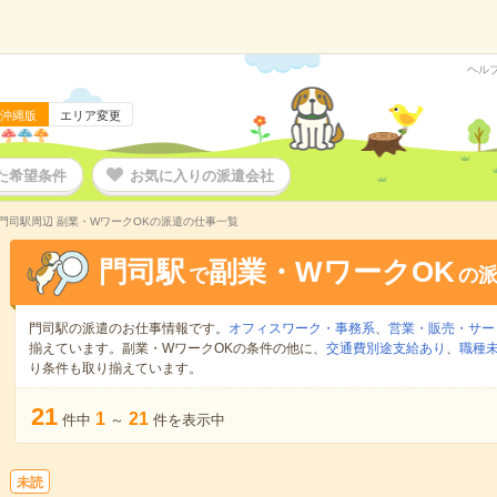
ヘル
沖縄版
エリア変更
た希望条件
お気に入りの派遣会社
門司駅周辺 副業・WワークOKの派遣の仕事一覧
門司駅
副業・WワークOK
で
の
門司駅の派遣のお仕事情報です。
オフィスワーク・事務系
、
営業・販売・サー
揃えています。副業・WワークOKの条件の他に、
交通費別途支給あり
、
職種未
り条件も取り揃えています。
21
1
21
件中
～
件を表示中
未読