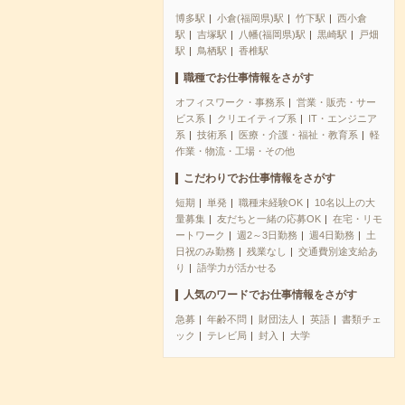
博多駅
小倉(福岡県)駅
竹下駅
西小倉
駅
吉塚駅
八幡(福岡県)駅
黒崎駅
戸畑
駅
鳥栖駅
香椎駅
職種でお仕事情報をさがす
オフィスワーク・事務系
営業・販売・サー
ビス系
クリエイティブ系
IT・エンジニア
系
技術系
医療・介護・福祉・教育系
軽
作業・物流・工場・その他
こだわりでお仕事情報をさがす
短期
単発
職種未経験OK
10名以上の大
量募集
友だちと一緒の応募OK
在宅・リモ
ートワーク
週2～3日勤務
週4日勤務
土
日祝のみ勤務
残業なし
交通費別途支給あ
り
語学力が活かせる
人気のワードでお仕事情報をさがす
急募
年齢不問
財団法人
英語
書類チェ
ック
テレビ局
封入
大学