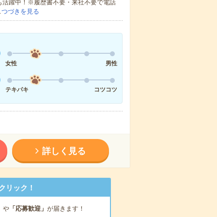
方も活躍中！※履歴書不要・来社不要で電話
…
つづきを見る
女性
男性
テキパキ
コツコツ
詳しく見る
クリック！
」
や
「応募歓迎」
が届きます！