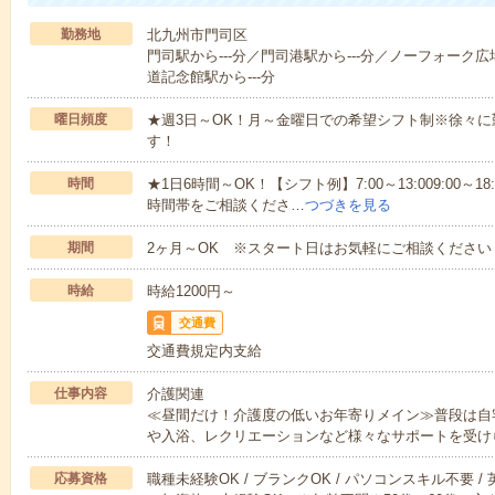
勤務地
北九州市門司区
門司駅から---分／門司港駅から---分／ノーフォーク広
道記念館駅から---分
曜日頻度
★週3日～OK！月～金曜日での希望シフト制※徐々
す！
時間
★1日6時間～OK！【シフト例】7:00～13:009:00～18
時間帯をご相談くださ…
つづきを見る
期間
2ヶ月～OK ※スタート日はお気軽にご相談ください
時給
時給1200円～
交通費
交通費規定内支給
仕事内容
介護関連
≪昼間だけ！介護度の低いお年寄りメイン≫普段は自
や入浴、レクリエーションなど様々なサポートを受け
応募資格
職種未経験OK / ブランクOK / パソコンスキル不要 /