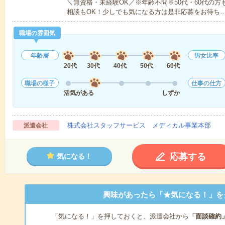
＼無資格・未経験OK／※年齢不問※50代・60代の
相談もOK！少しでも気になる方は是非応募をお待ち
職場の雰囲気
年齢層
男女比率
20代
30代
40代
50代
60代
職場の様子
仕事の仕方
活気がある
しずか
株式会社スタッフサービス メディカル事業本部
派遣会社
応募する
気になる！
興味があったら「★気になる！」を
「気になる！」を押しておくと、派遣会社から
「面談確約