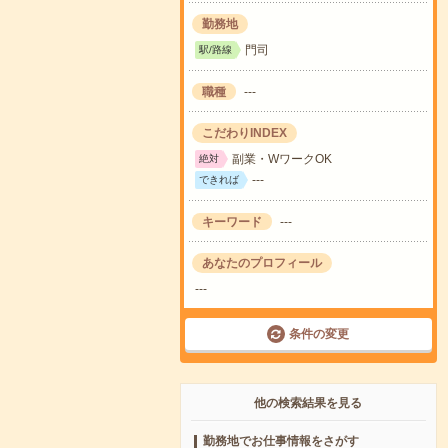
勤務地
門司
駅/路線
職種
---
こだわりINDEX
副業・WワークOK
絶対
---
できれば
キーワード
---
あなたのプロフィール
---
条件の変更
他の検索結果を見る
勤務地でお仕事情報をさがす