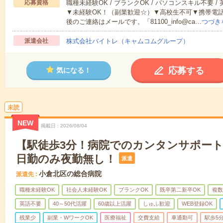
応募資格
職種未経験OK / ブランクOK / パソコンスキル不要 /
▼未経験OK！（副業歓迎☆）▼高校生不可▼携帯電
後のご連絡はメールです。「81100_info@ca…
つづき
派遣会社
株式会社バイトレ（キャムコムグループ）
応募する
気になる！
未読
NEW
掲載日
2026/08/04
【駅徒歩3分！病院でのカンタンサポー
日勤のみ夜勤無し！
派遣
小倉北区の総合病院
派遣先
職種未経験OK
社会人未経験OK
ブランクOK
既卒第二新卒OK
複数
英語不要
40～50代活躍
60歳以上活躍
しゅふ歓迎
WEB登録OK
残業少
副業・WワークOK
医療福祉
交費支給
車通勤可
駅歩5