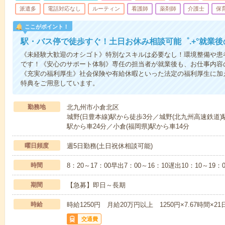
派遣多
電話対応なし
ルーティン
看護師
薬剤師
介護士
保
ここがポイント！
駅・バス停で徒歩すぐ！土日お休み相談可能゜.+°就業
《未経験大歓迎のオシゴト》特別なスキルは必要なし！環境整備や患
です！《安心のサポート体制》専任の担当者が就業後も、お仕事内容
《充実の福利厚生》社会保険や有給休暇といった法定の福利厚生に加
特典をご用意しています。
勤務地
北九州市小倉北区
城野(日豊本線)駅から徒歩3分／城野(北九州高速鉄道
駅から車24分／小倉(福岡県)駅から車14分
曜日頻度
週5日勤務(土日祝休相談可能)
時間
8：20～17：00早出7：00～16：10遅出10：10～19：0
期間
【急募】即日～長期
時給
時給1250円 月給20万円以上 1250円×7.67時間
交通費