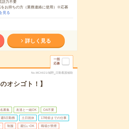
 英語力不要
話をお持ちの方（業務連絡に使用）※応募
を見る
詳しく見る
一括
応募
No.MCA621/城野‗日勤看護補助
トのオシゴト！】
名募集
友達と一緒OK
OA不要
週5日勤務
土日祝休
17時前までの仕事
分
制服
週払いOK
職場が禁煙