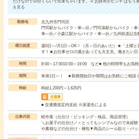
だけなので10分くらいで出来ちゃいます。≪‘お財布がピンチ’はもう
を見る
勤務地
北九州市門司区
門司駅からバイク・車---分／門司港駅からバイク・車
車---分／小森江駅からバイク・車---分／九州鉄道記念
曜日頻度
週0日～/月1日～OK！（月～日のあいだ）★「土曜
す！★お仕事ゼロの週があっても大丈夫。働きたい日
時間
9:00～17:0010:00～19:00 など■ 他の時間帯も
期間
単発1日～！ ★勤務開始日や期間はお気軽にご相談く
時給
時給1,200円～1,625円
交通費
■ 交通費規定内支給 ※派遣先による
仕事内容
軽作業（仕分け・ピッキング・検品、商品管理）
＼お菓子の仕分け／＜とってもシンプルなので未経験
や書籍などの仕分け・梱包▼商品のシール貼り・パッ