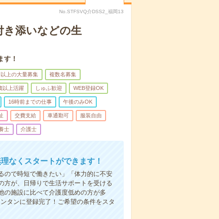
No.STFSVQ介DSS2_福岡13
付き添いなどの生
ます！
名以上の大量募集
複数名募集
0歳以上活躍
しゅふ歓迎
WEB登録OK
16時前までの仕事
午後のみOK
祉
交費支給
車通勤可
服装自由
養士
介護士
無理なくスタートができます！
るので時短で働きたい」「体力的に不安
の方が、日帰りで生活サポートを受ける
他の施設に比べて介護度低めの方が多
カンタンに登録完了！ご希望の条件をスタ