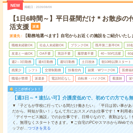
NEW
掲載日
2026/08/06
【1日6時間～】平日昼間だけ＊お散歩の
活支援
派遣
【勤務地選べます】自宅からお近くの施設をご紹介いたし
派遣先
職種未経験OK
社会人未経験OK
ブランクOK
既卒第二新卒OK
10
友達と一緒OK
OA不要
英語不要
履歴書不要
40～50代活躍
6
週2～3日勤務
週4日勤務
週5日勤務
土日祝休
朝10時以降スタート
残業少
シフト
交替制勤務
扶養控内
副業・WワークOK
医療福
職場が禁煙
派遣多
電話対応なし
自転車・バイクOK
看護師
栄
ここがポイント！
【週3日～＊速払い可】介護度低めで、初めての方でも
▼「子どもが学校に行っている間だけ働きたい」「平日は習い事があ
だから、時短が良い！」なんて方におススメのお仕事です！▼利用者
「デイサービス施設」でのお仕事です。日帰りなので、夜勤はなし！
く、無理なくスタートできます。▼ご自宅のPCやスマホからWebで
ッフが…
つづきを見る