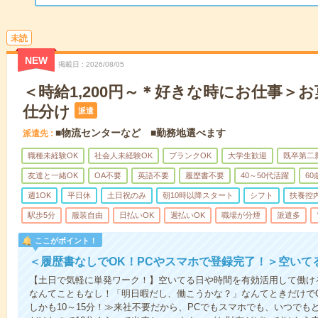
未読
NEW
掲載日
2026/08/05
＜時給1,200円～＊好きな時にお仕事＞
仕分け
派遣
■物流センターなど ■勤務地選べます
派遣先
職種未経験OK
社会人未経験OK
ブランクOK
大学生歓迎
既卒第二
友達と一緒OK
OA不要
英語不要
履歴書不要
40～50代活躍
6
週1OK
平日休
土日祝のみ
朝10時以降スタート
シフト
扶養控
駅歩5分
服装自由
日払いOK
週払いOK
職場が分煙
派遣多
ここがポイント！
＜履歴書なしでOK！PCやスマホで登録完了！＞空いて
【土日で気軽に単発ワーク！】空いてる日や時間を有効活用して働け
なんてこともなし！「明日暇だし、働こうかな？」なんてときだけでO
しかも10～15分！≫来社不要だから、PCでもスマホでも、いつで