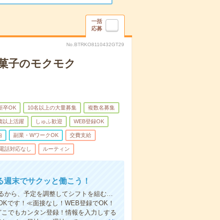
一括
応募
No.BTRKO8110432GT29
お菓子のモクモク
新卒OK
10名以上の大量募集
複数名募集
0歳以上活躍
しゅふ歓迎
WEB登録OK
内
副業・WワークOK
交費支給
電話対応なし
ルーティン
る週末でサクッと働こう！
るから、予定を調整してシフトを組む…
Kです！≪面接なし！WEB登録でOK！
もどこでもカンタン登録！情報を入力しする