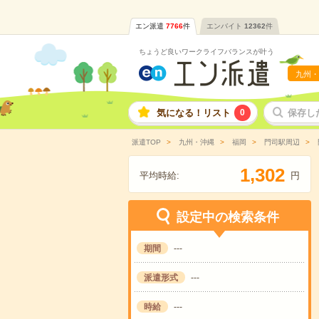
エン派遣
7766
件
エンバイト
12362
件
ちょうど良いワークライフバランスが叶う
九州・
気になる！リスト
0
保存し
派遣TOP
九州・沖縄
福岡
門司駅周辺
,
1
3
0
2
平均時給:
円
設定中の検索条件
期間
---
派遣形式
---
時給
---