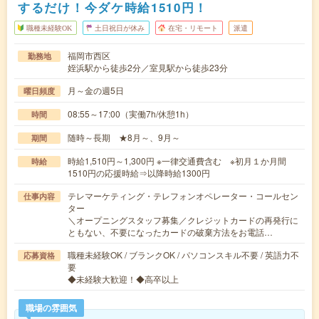
するだけ！今ダケ時給1510円！
職種未経験OK
土日祝日が休み
在宅・リモート
派遣
福岡市西区
勤務地
姪浜駅から徒歩2分／室見駅から徒歩23分
月～金の週5日
曜日頻度
08:55～17:00（実働7h/休憩1h）
時間
随時～長期 ★8月～、9月～
期間
時給1,510円～1,300円 ※一律交通費含む ※初月１か月間
時給
1510円の応援時給⇒以降時給1300円
テレマーケティング・テレフォンオペレーター・コールセン
仕事内容
ター
＼オープニングスタッフ募集／クレジットカードの再発行に
ともない、不要になったカードの破棄方法をお電話…
職種未経験OK / ブランクOK / パソコンスキル不要 / 英語力不
応募資格
要
◆未経験大歓迎！◆高卒以上
職場の雰囲気