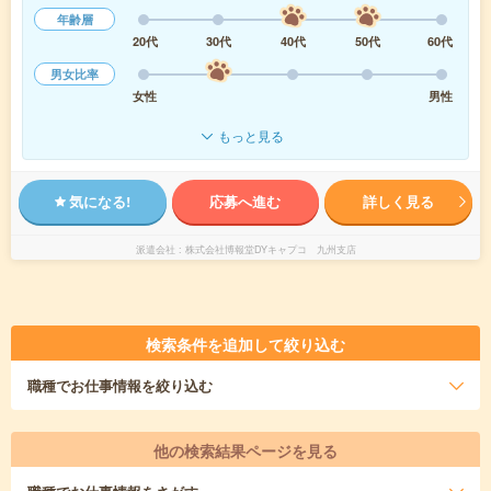
年齢層
20代
30代
40代
50代
60代
男女比率
女性
男性
もっと見る
気になる!
応募へ進む
詳しく見る
派遣会社
株式会社博報堂DYキャプコ 九州支店
検索条件を追加して絞り込む
職種
でお仕事情報を絞り込む
他の検索結果ページを見る