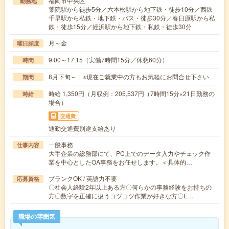
福岡市中央区
勤務地
薬院駅から徒歩5分／六本松駅から地下鉄・徒歩10分／西鉄
千早駅から私鉄・地下鉄・バス・徒歩30分／春日原駅から私
鉄・徒歩15分／姪浜駅から地下鉄・私鉄・徒歩30分
月～金
曜日頻度
9:00～17:15（実働7時間15分／休憩60分）
時間
8月下旬～ ※現在ご就業中の方もお気軽にお問合せ下さい
期間
時給 1,350円（月収例：205,537円（7時間15分×21日勤務の
時給
場合）
交通費
通勤交通費別途支給あり
一般事務
仕事内容
大手企業の総務部にて、PC上でのデータ入力やチェック作
業を中心としたOA事務をお任せします。＜具体的…
ブランクOK / 英語力不要
応募資格
〇社会人経験2年以上ある方〇何らかの事務経験をお持ちの
方〇数字を正確に扱うコツコツ作業が好きな方〇E…
職場の雰囲気