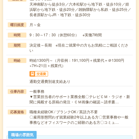
天神南駅から徒歩3分／六本松駅から地下鉄・徒歩10分／姪
浜駅から地下鉄・徒歩20分／雑餉隈駅から私鉄・徒歩25分／
長者原駅からJR・地下鉄・徒歩30分
月～金
曜日頻度
9：30～17：30（休憩60分） ※実働7時間
時間
決定後～長期 ※現在ご就業中の方もお気軽にご相談くださ
期間
い
時給1300円～（月収例：191,100円＋残業代＝＠1300円
時給
×7H×21日＋残業代）
交通費
通勤交通費別途支給あり
一般事務
仕事内容
▼営業担当者のサポート業務全般〇テレビＣＭ・ラジオ・新
聞に掲載する原稿の発注・ＣＭ画像の確認～請求書…
職種未経験OK / ブランクOK / 英語力不要
応募資格
〇雇用形態問わず就業経験2年以上ある方〇営業事務や一般
事務などオフィスワークのご経験のある方〇コミュ…
職場の雰囲気