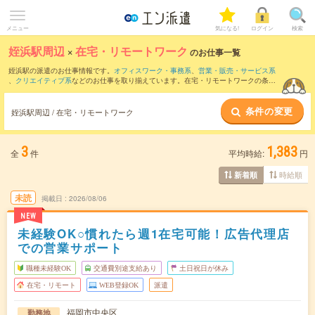
メニュー
気になる!
ログイン
検索
姪浜駅周辺
×
在宅・リモートワーク
のお仕事一覧
姪浜駅の派遣のお仕事情報です。
オフィスワーク・事務系
、
営業・販売・サービス系
、
クリエイティブ系
などのお仕事を取り揃えています。在宅・リモートワークの条件
の他に、
交通費別途支給あり
、
職種未経験OK
、
友だちと一緒の応募OK
などのこだわ
り条件も取り揃えています。
条件の変更
姪浜駅周辺 / 在宅・リモートワーク
3
1,383
全
件
平均時給:
円
時給順
新着順
未読
掲載日
2026/08/06
NEW
未経験OK○慣れたら週1在宅可能！広告代理店
での営業サポート
職種未経験OK
交通費別途支給あり
土日祝日が休み
在宅・リモート
WEB登録OK
派遣
福岡市中央区
勤務地