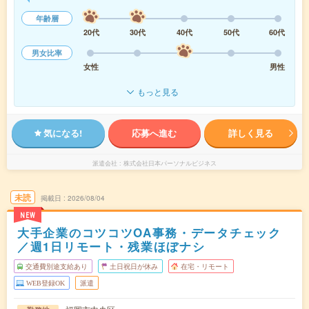
年齢層
20代
30代
40代
50代
60代
男女比率
女性
男性
もっと見る
気になる!
応募へ進む
詳しく見る
派遣会社
株式会社日本パーソナルビジネス
未読
掲載日
2026/08/04
NEW
大手企業のコツコツOA事務・データチェック
／週1日リモート・残業ほぼナシ
交通費別途支給あり
土日祝日が休み
在宅・リモート
WEB登録OK
派遣