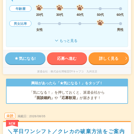
年齢層
20代
30代
40代
50代
60代
男女比率
女性
男性
もっと見る
気になる!
応募へ進む
詳しく見る
派遣会社
株式会社博報堂DYキャプコ 九州支店
興味があったら「★気になる！」をタップ！
「気になる！」を押しておくと、派遣会社から
「面談確約」
や
「応募歓迎」
が届きます！
未読
掲載日
2026/08/05
NEW
＼平日ワンシフト／クレカの破棄方法をご案内