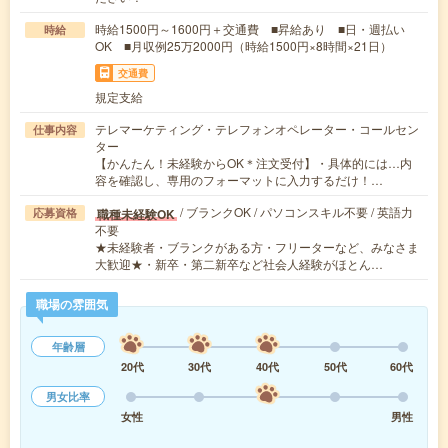
時給1500円～1600円＋交通費 ■昇給あり ■日・週払い
時給
OK ■月収例25万2000円（時給1500円×8時間×21日）
交通費
規定支給
テレマーケティング・テレフォンオペレーター・コールセン
仕事内容
ター
【かんたん！未経験からOK＊注文受付】・具体的には…内
容を確認し、専用のフォーマットに入力するだけ！…
/ ブランクOK / パソコンスキル不要 / 英語力
職種未経験OK
応募資格
不要
★未経験者・ブランクがある方・フリーターなど、みなさま
大歓迎★・新卒・第二新卒など社会人経験がほとん…
職場の雰囲気
年齢層
20代
30代
40代
50代
60代
男女比率
女性
男性