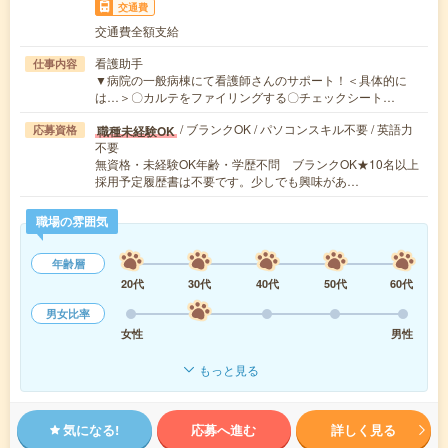
交通費
交通費全額支給
看護助手
仕事内容
▼病院の一般病棟にて看護師さんのサポート！＜具体的に
は…＞〇カルテをファイリングする〇チェックシート…
/ ブランクOK / パソコンスキル不要 / 英語力
職種未経験OK
応募資格
不要
無資格・未経験OK年齢・学歴不問 ブランクOK★10名以上
採用予定履歴書は不要です。少しでも興味があ…
職場の雰囲気
年齢層
20代
30代
40代
50代
60代
男女比率
女性
男性
もっと見る
気になる!
応募へ進む
詳しく見る