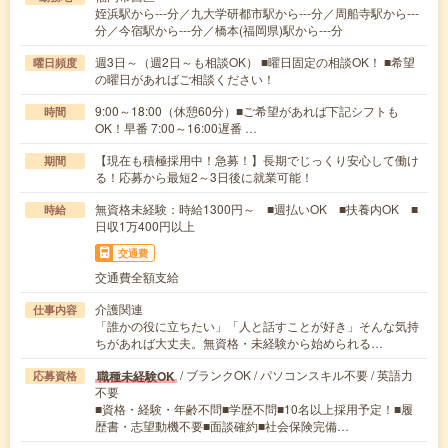
姪浜駅から---分／九大学研都市駅から---分／周船寺駅から---
分／今宿駅から---分／橋本(福岡県)駅から---分
週3日～（週2日～も相談OK） ■曜日固定の相談OK！ ■希望
曜日頻度
の曜日があればご相談ください！
9:00～18:00（休憩60分）■ご希望があれば下記シフトも
時間
OK！早番 7:00～16:00遅番 …
【現在も積極採用中！急募！】長期でじっくり安心して働け
期間
る！応募から最短2～3日後に就業可能！
無資格未経験：時給1300円～ ■週払いOK ■扶養内OK ■
時給
日収1万400円以上
交通費
交通費全額支給
介護関連
仕事内容
「誰かの役に立ちたい」「人と話すことが好き」そんな気持
ちがあれば大丈夫。無資格・未経験から始められる…
/ ブランクOK / パソコンスキル不要 / 英語力
職種未経験OK
応募資格
不要
■資格・経験・年齢不問■学歴不問■10名以上採用予定！■履
歴書・志望動機不要■面談確約■社会保険完備…