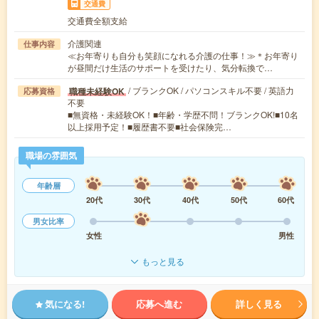
交通費
交通費全額支給
介護関連
仕事内容
≪お年寄りも自分も笑顔になれる介護の仕事！≫＊お年寄り
が昼間だけ生活のサポートを受けたり、気分転換で…
/ ブランクOK / パソコンスキル不要 / 英語力
職種未経験OK
応募資格
不要
■無資格・未経験OK！■年齢・学歴不問！ブランクOK!■10名
以上採用予定！■履歴書不要■社会保険完…
職場の雰囲気
年齢層
20代
30代
40代
50代
60代
男女比率
女性
男性
もっと見る
気になる!
応募へ進む
詳しく見る