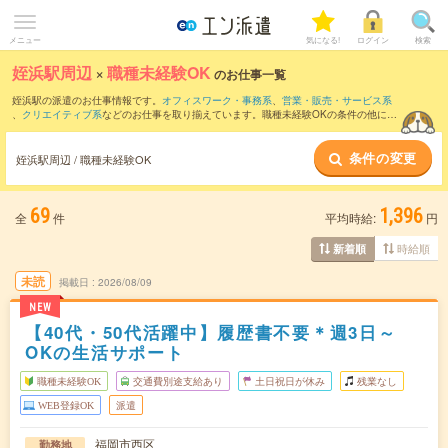
メニュー
気になる!
ログイン
検索
姪浜駅周辺
×
職種未経験OK
のお仕事一覧
姪浜駅の派遣のお仕事情報です。
オフィスワーク・事務系
、
営業・販売・サービス系
、
クリエイティブ系
などのお仕事を取り揃えています。職種未経験OKの条件の他に、
交通費別途支給あり
、
友だちと一緒の応募OK
、
週4日勤務
などのこだわり条件も取り
揃えています。
条件の変更
姪浜駅周辺 / 職種未経験OK
69
1,396
全
件
平均時給:
円
時給順
新着順
未読
掲載日
2026/08/09
NEW
【40代・50代活躍中】履歴書不要＊週3日～
OKの生活サポート
職種未経験OK
交通費別途支給あり
土日祝日が休み
残業なし
WEB登録OK
派遣
福岡市西区
勤務地