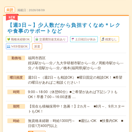
未読
掲載日
2026/08/09
NEW
【週3日～】少人数だから負担すくなめ＊レク
や食事のサポートなど
職種未経験OK
交通費別途支給あり
土日祝日が休み
残業なし
WEB登録OK
派遣
福岡市西区
勤務地
姪浜駅から---分／九大学研都市駅から---分／周船寺駅から---
分／今宿駅から---分／橋本(福岡県)駅から---分
週3日～（週2日～も相談OK） ■曜日固定の相談OK！ ■希望
曜日頻度
の曜日があればご相談ください！
9:00～18:00（休憩60分）■ご希望があれば下記シフトも
時間
OK！早番 7:00～16:00遅番 …
【現在も積極採用中！急募！】2カ月～ ■8月～、9月スター
期間
トもOK！
無資格未経験：時給1300円～ ■週払いOK ■扶養内OK ■
時給
日収1万400円以上