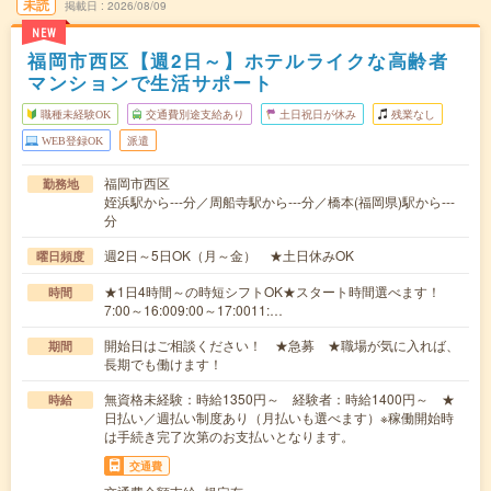
未読
掲載日
2026/08/09
NEW
福岡市西区【週2日～】ホテルライクな高齢者
マンションで生活サポート
職種未経験OK
交通費別途支給あり
土日祝日が休み
残業なし
WEB登録OK
派遣
福岡市西区
勤務地
姪浜駅から---分／周船寺駅から---分／橋本(福岡県)駅から---
分
週2日～5日OK（月～金） ★土日休みOK
曜日頻度
★1日4時間～の時短シフトOK★スタート時間選べます！
時間
7:00～16:009:00～17:0011:…
開始日はご相談ください！ ★急募 ★職場が気に入れば、
期間
長期でも働けます！
無資格未経験：時給1350円～ 経験者：時給1400円～ ★
時給
日払い／週払い制度あり（月払いも選べます）※稼働開始時
は手続き完了次第のお支払いとなります。
交通費