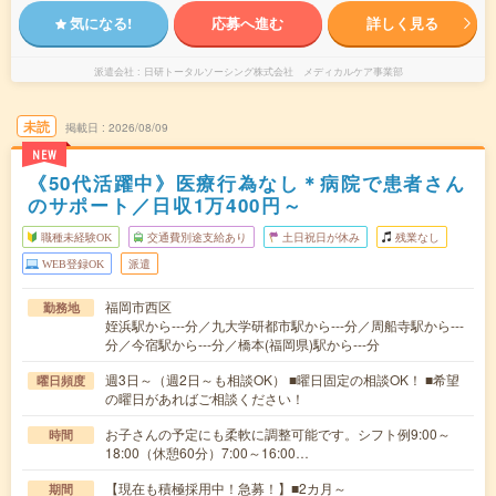
気になる!
応募へ進む
詳しく見る
派遣会社
日研トータルソーシング株式会社 メディカルケア事業部
未読
掲載日
2026/08/09
NEW
《50代活躍中》医療行為なし＊病院で患者さん
のサポート／日収1万400円～
職種未経験OK
交通費別途支給あり
土日祝日が休み
残業なし
WEB登録OK
派遣
福岡市西区
勤務地
姪浜駅から---分／九大学研都市駅から---分／周船寺駅から---
分／今宿駅から---分／橋本(福岡県)駅から---分
週3日～（週2日～も相談OK） ■曜日固定の相談OK！ ■希望
曜日頻度
の曜日があればご相談ください！
お子さんの予定にも柔軟に調整可能です。シフト例9:00～
時間
18:00（休憩60分）7:00～16:00…
【現在も積極採用中！急募！】■2カ月～
期間