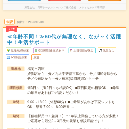
派遣会社
日研トータルソーシング株式会社 メディカルケア事業部
未読
掲載日
2026/08/09
NEW
≪年齢不問！≫50代が無理なく、なが～く活躍
中！生活サポート
職種未経験OK
交通費別途支給あり
土日祝日が休み
残業なし
WEB登録OK
派遣
福岡市西区
勤務地
姪浜駅から---分／九大学研都市駅から---分／周船寺駅から---
分／今宿駅から---分／橋本(福岡県)駅から---分
週3日～（週2日～も相談OK） ■曜日固定の相談OK！ ■希望
曜日頻度
の曜日があればご相談ください！
9:00～18:00（休憩60分）■ご希望があれば下記シフトも
時間
OK！早番 7:00～16:00遅番 …
【積極採用中！急募！】＊1年以上勤務している方が多数！
期間
ご応募から最短2～3日後の就業も相談可能です！