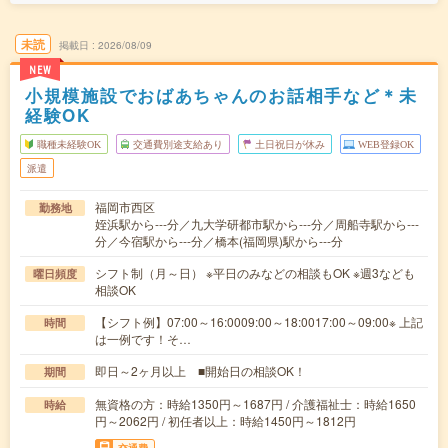
未読
掲載日
2026/08/09
NEW
小規模施設でおばあちゃんのお話相手など＊未
経験OK
職種未経験OK
交通費別途支給あり
土日祝日が休み
WEB登録OK
派遣
福岡市西区
勤務地
姪浜駅から---分／九大学研都市駅から---分／周船寺駅から---
分／今宿駅から---分／橋本(福岡県)駅から---分
シフト制（月～日） ※平日のみなどの相談もOK ※週3なども
曜日頻度
相談OK
【シフト例】07:00～16:0009:00～18:0017:00～09:00※ 上記
時間
は一例です！そ…
即日～2ヶ月以上 ■開始日の相談OK！
期間
無資格の方：時給1350円～1687円 / 介護福祉士：時給1650
時給
円～2062円 / 初任者以上：時給1450円～1812円
交通費