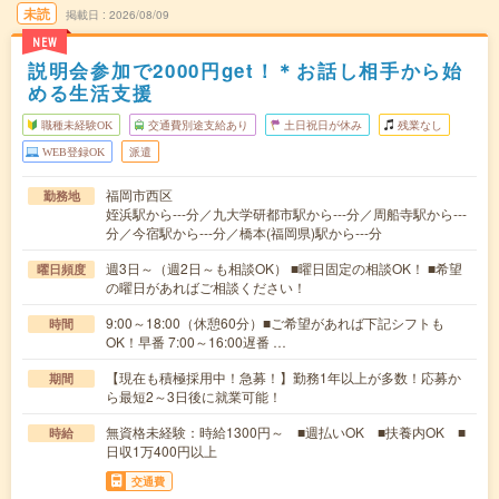
未読
掲載日
2026/08/09
NEW
説明会参加で2000円get！＊お話し相手から始
める生活支援
職種未経験OK
交通費別途支給あり
土日祝日が休み
残業なし
WEB登録OK
派遣
福岡市西区
勤務地
姪浜駅から---分／九大学研都市駅から---分／周船寺駅から---
分／今宿駅から---分／橋本(福岡県)駅から---分
週3日～（週2日～も相談OK） ■曜日固定の相談OK！ ■希望
曜日頻度
の曜日があればご相談ください！
9:00～18:00（休憩60分）■ご希望があれば下記シフトも
時間
OK！早番 7:00～16:00遅番 …
【現在も積極採用中！急募！】勤務1年以上が多数！応募か
期間
ら最短2～3日後に就業可能！
無資格未経験：時給1300円～ ■週払いOK ■扶養内OK ■
時給
日収1万400円以上
交通費