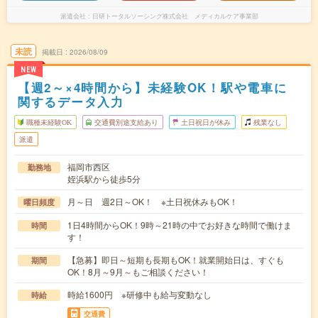
派遣会社
日研トータルソーシング株式会社 メディカルケア事業部
未読
掲載日
2026/08/09
NEW
【週2～×4時間から】未経験OK！駅や電車に
関するデータ入力
職種未経験OK
交通費別途支給あり
土日祝日が休み
残業なし
派遣
福岡市西区
勤務地
姪浜駅から徒歩5分
月～日 週2日～OK！ ※土日祝休みもOK！
曜日頻度
1日4時間からOK！9時～21時の中でお好きな時間で働けま
時間
す！
【急募】即日～短期も長期もOK！就業開始日は、すぐも
期間
OK！8月～9月～もご相談ください！
時給1600円 ※研修中も給与変動なし
時給
交通費