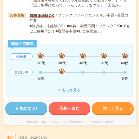
「話し相手になって、うんうんとうなずく」「天気が…
/ ブランクOK / パソコンスキル不要 / 英語力
職種未経験OK
応募資格
不要
■無資格・未経験OK！■年齢・学歴不問！ブランクOK!■10名
以上採用予定！■履歴書不要■社会保険完…
職場の雰囲気
年齢層
20代
30代
40代
50代
60代
男女比率
女性
男性
もっと見る
気になる!
応募へ進む
詳しく見る
派遣会社
日研トータルソーシング株式会社 メディカルケア事業部
未読
掲載日
2026/08/09