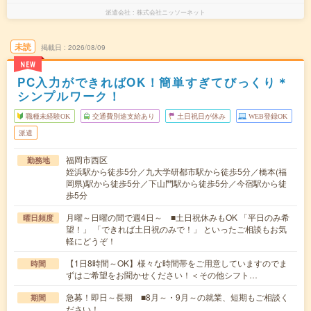
派遣会社
株式会社ニッソーネット
未読
掲載日
2026/08/09
NEW
PC入力ができればOK！簡単すぎてびっくり＊
シンプルワーク！
職種未経験OK
交通費別途支給あり
土日祝日が休み
WEB登録OK
派遣
福岡市西区
勤務地
姪浜駅から徒歩5分／九大学研都市駅から徒歩5分／橋本(福
岡県)駅から徒歩5分／下山門駅から徒歩5分／今宿駅から徒
歩5分
月曜～日曜の間で週4日～ ■土日祝休みもOK 「平日のみ希
曜日頻度
望！」 「できれば土日祝のみで！」 といったご相談もお気
軽にどうぞ！
【1日8時間～OK】様々な時間帯をご用意していますのでま
時間
ずはご希望をお聞かせください！＜その他シフト…
急募！即日～長期 ■8月～・9月～の就業、短期もご相談く
期間
ださい！