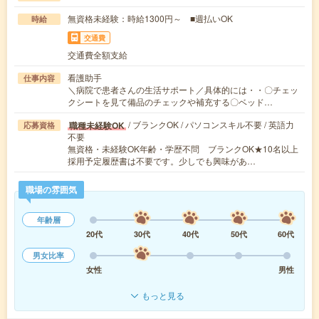
無資格未経験：時給1300円～ ■週払いOK
時給
交通費
交通費全額支給
看護助手
仕事内容
＼病院で患者さんの生活サポート／具体的には・・〇チェッ
クシートを見て備品のチェックや補充する〇ベッド…
/ ブランクOK / パソコンスキル不要 / 英語力
職種未経験OK
応募資格
不要
無資格・未経験OK年齢・学歴不問 ブランクOK★10名以上
採用予定履歴書は不要です。少しでも興味があ…
職場の雰囲気
年齢層
20代
30代
40代
50代
60代
男女比率
女性
男性
もっと見る