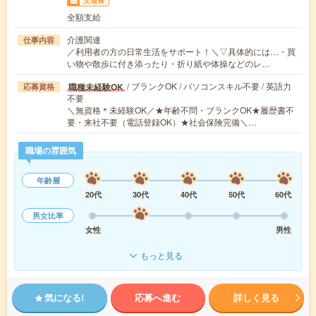
全額支給
介護関連
仕事内容
／利用者の方の日常生活をサポート！＼▽具体的には…・買
い物や散歩に付き添ったり・折り紙や体操などのレ…
/ ブランクOK / パソコンスキル不要 / 英語力
職種未経験OK
応募資格
不要
＼無資格＊未経験OK／★年齢不問・ブランクOK★履歴書不
要・来社不要（電話登録OK）★社会保険完備＼…
職場の雰囲気
年齢層
20代
30代
40代
50代
60代
男女比率
女性
男性
もっと見る
気になる!
応募へ進む
詳しく見る