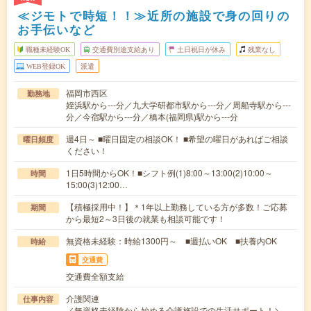
≪ジモトで時短！！≫近所の施設で身の回りの
お手伝いなど
職種未経験OK
交通費別途支給あり
土日祝日が休み
残業なし
WEB登録OK
派遣
福岡市西区
勤務地
姪浜駅から---分／九大学研都市駅から---分／周船寺駅から---
分／今宿駅から---分／橋本(福岡県)駅から---分
週4日～ ■曜日固定の相談OK！ ■希望の曜日があればご相談
曜日頻度
ください！
1日5時間からOK！■シフト例(1)8:00～13:00(2)10:00～
時間
15:00(3)12:00…
【積極採用中！】＊1年以上勤務している方が多数！ご応募
期間
から最短2～3日後の就業も相談可能です！
無資格未経験：時給1300円～ ■週払いOK ■扶養内OK
時給
交通費
交通費全額支給
介護関連
仕事内容
／無資格未経験から始める介護施設での生活サポート！＼