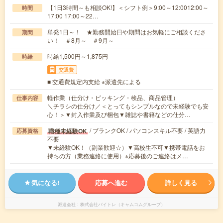
【1日3時間～も相談OK!】＜シフト例＞9:00～12:0012:00～
時間
17:00 17:00～22…
単発1日～！ ★勤務開始日や期間はお気軽にご相談くださ
期間
い！ ＃8月～ ＃9月～
時給1,500円～1,875円
時給
交通費
■ 交通費規定内支給 ※派遣先による
軽作業（仕分け・ピッキング・検品、商品管理）
仕事内容
＼チラシの仕分け／＜とってもシンプルなので未経験でも安
心！＞▼封入作業及び梱包▼雑誌や書籍などの仕分…
/ ブランクOK / パソコンスキル不要 / 英語力
職種未経験OK
応募資格
不要
▼未経験OK！（副業歓迎☆）▼高校生不可▼携帯電話をお
持ちの方（業務連絡に使用）※応募後のご連絡はメ…
気になる!
応募へ進む
詳しく見る
派遣会社
株式会社バイトレ（キャムコムグループ）