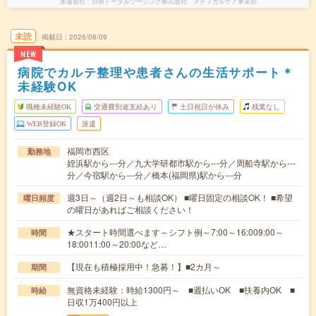
派遣会社
日研トータルソーシング株式会社 メディカルケア事業部
未読
掲載日
2026/08/09
NEW
病院でカルテ整理や患者さんの生活サポート＊
未経験OK
職種未経験OK
交通費別途支給あり
土日祝日が休み
残業なし
WEB登録OK
派遣
福岡市西区
勤務地
姪浜駅から---分／九大学研都市駅から---分／周船寺駅から---
分／今宿駅から---分／橋本(福岡県)駅から---分
週3日～（週2日～も相談OK） ■曜日固定の相談OK！ ■希望
曜日頻度
の曜日があればご相談ください！
★スタート時間選べます～シフト例～7:00～16:009:00～
時間
18:0011:00～20:00など…
【現在も積極採用中！急募！】■2カ月～
期間
無資格未経験：時給1300円～ ■週払いOK ■扶養内OK ■
時給
日収1万400円以上