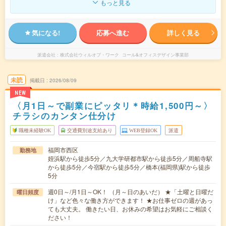
もっと見る
気になる!
応募へ進む
詳しく見る
派遣会社
株式会社ウィルオブ・ワーク コール&オフィスデザイン事業部
未読
掲載日
2026/08/09
NEW
〈月1日～で副業にピッタリ＊時給1,500円～〉
チラシのカンタン仕分け
職種未経験OK
交通費別途支給あり
WEB登録OK
派遣
福岡市西区
勤務地
姪浜駅から徒歩5分／九大学研都市駅から徒歩5分／周船寺駅
から徒歩5分／今宿駅から徒歩5分／橋本(福岡県)駅から徒歩
5分
週0日～/月1日～OK！ （月～日のあいだ） ★「土曜と日曜だ
曜日頻度
け」など色々な働き方ができます！ ★お仕事ゼロの週があっ
ても大丈夫。 働きたい日、お休みの希望はお気軽にご相談く
ださい！