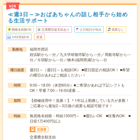
NEW
≪週3日～≫おばあちゃんの話し相手から始め
る生活サポート
職種未経験OK
交通費別途支給あり
土日祝日が休み
残業なし
WEB登録OK
派遣
福岡市西区
勤務地
姪浜駅から---分／九大学研都市駅から---分／周船寺駅から---
分／今宿駅から---分／橋本(福岡県)駅から---分
週3日～（週2日～も相談OK） ■曜日固定の相談OK！ ■希望
曜日頻度
の曜日があればご相談ください！
9:00～18:00（休憩60分）■ご希望があれば下記シフトも
時間
OK！早番 7:00～16:00遅番 …
【積極採用中！急募！】＊1年以上勤務している方が多数！
期間
ご応募から最短2～3日後の就業も相談可能です！
無資格未経験：時給1300円～ ■週払いOK ■扶養内OK ■
時給
日収1万400円以上
交通費
交通費全額支給