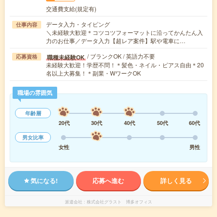
交通費支給(規定有)
データ入力・タイピング
仕事内容
＼未経験大歓迎＊コツコツフォーマットに沿ってかんたん入
力のお仕事／データ入力【超レア案件】駅や電車に…
/ ブランクOK / 英語力不要
職種未経験OK
応募資格
未経験大歓迎！学歴不問！＊髪色・ネイル・ピアス自由＊20
名以上大募集！＊副業・WワークOK
職場の雰囲気
年齢層
20代
30代
40代
50代
60代
男女比率
女性
男性
気になる!
応募へ進む
詳しく見る
派遣会社
株式会社グラスト 博多オフィス