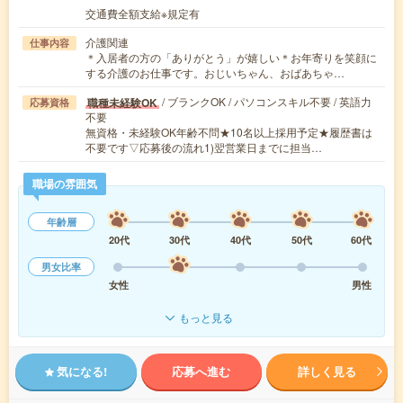
交通費全額支給※規定有
介護関連
仕事内容
＊入居者の方の「ありがとう」が嬉しい＊お年寄りを笑顔に
する介護のお仕事です。おじいちゃん、おばあちゃ…
/ ブランクOK / パソコンスキル不要 / 英語力
職種未経験OK
応募資格
不要
無資格・未経験OK年齢不問★10名以上採用予定★履歴書は
不要です▽応募後の流れ1)翌営業日までに担当…
職場の雰囲気
年齢層
20代
30代
40代
50代
60代
男女比率
女性
男性
もっと見る
気になる!
応募へ進む
詳しく見る