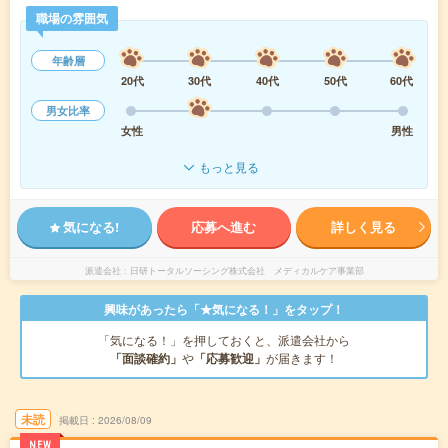
職場の雰囲気
年齢層
20代
30代
40代
50代
60代
男女比率
女性
男性
もっと見る
気になる!
応募へ進む
詳しく見る
派遣会社
日研トータルソーシング株式会社 メディカルケア事業部
興味があったら「★気になる！」をタップ！
「気になる！」を押しておくと、派遣会社から
「面談確約」
や
「応募歓迎」
が届きます！
未読
掲載日
2026/08/09
NEW