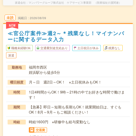
派遣会社
マンパワーグループ株式会社 ケアサービス事業部 （医療福祉介護関連）
未読
掲載日
2026/08/09
NEW
≪官公庁案件≫週2～＊残業なし！マイナンバ
ーに関するデータ入力
職種未経験OK
交通費別途支給あり
土日祝日が休み
残業なし
派遣
福岡市西区
勤務地
姪浜駅から徒歩5分
月～日 週2日～OK！ ※土日祝休みもOK！
曜日頻度
1日4時間からOK！9時～21時の中でお好きな時間で働けま
時間
す！
【急募】即日～短期も長期もOK！就業開始日は、すぐも
期間
OK！8月～9月～もご相談ください！
時給1600円 ※研修中も給与変動なし
時給
交通費