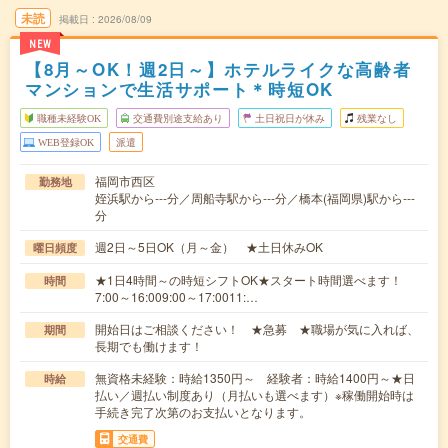
未読
掲載日
2026/08/09
NEW
【8月～OK！週2日～】ホテルライクな高齢者
マンションで生活サポート＊時短OK
職種未経験OK
交通費別途支給あり
土日祝日が休み
残業なし
WEB登録OK
派遣
福岡市西区
勤務地
姪浜駅から---分／周船寺駅から---分／橋本(福岡県)駅から---
分
週2日～5日OK（月～金） ★土日休みOK
曜日頻度
★1日4時間～の時短シフトOK★スタート時間選べます！
時間
7:00～16:009:00～17:0011:…
開始日はご相談ください！ ★急募 ★職場が気に入れば、
期間
長期でも働けます！
無資格未経験：時給1350円～ 経験者：時給1400円～★日
時給
払い／週払い制度あり（月払いも選べます）※稼働開始時は
手続き完了次第のお支払いとなります。
交通費