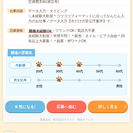
交通費支給(規定有)
データ入力・タイピング
仕事内容
＼未経験大歓迎＊コツコツフォーマットに沿ってかんたん入
力のお仕事／データ入力【今だけの官公庁案件】マ…
/ ブランクOK / 英語力不要
職種未経験OK
応募資格
未経験大歓迎！学歴不問！＊髪色・ネイル・ピアス自由＊20
名以上大募集！＊副業・WワークOK
職場の雰囲気
年齢層
20代
30代
40代
50代
60代
男女比率
女性
男性
気になる!
応募へ進む
詳しく見る
派遣会社
株式会社グラスト 博多オフィス