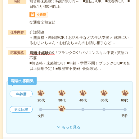
無資格未経験：時給1300円～ ■週払いOK ■扶養内OK ■
時給
日収1万400円以上
交通費
交通費全額支給
介護関連
仕事内容
＜無資格・未経験OK！お話相手などの生活支援＞ 施設にい
るおじいちゃん・おばあちゃんのお話し相手など…
/ ブランクOK / パソコンスキル不要 / 英語力
職種未経験OK
応募資格
不要
■無資格・未経験OK！■年齢・学歴不問！ブランクOK!■10名
以上採用予定！■履歴書不要■社会保険完…
職場の雰囲気
年齢層
20代
30代
40代
50代
60代
男女比率
女性
男性
もっと見る