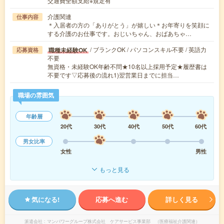
交通費全額支給※規定有
介護関連
仕事内容
＊入居者の方の「ありがとう」が嬉しい＊お年寄りを笑顔に
する介護のお仕事です。おじいちゃん、おばあちゃ…
/ ブランクOK / パソコンスキル不要 / 英語力
職種未経験OK
応募資格
不要
無資格・未経験OK年齢不問★10名以上採用予定★履歴書は
不要です▽応募後の流れ1)翌営業日までに担当…
職場の雰囲気
年齢層
20代
30代
40代
50代
60代
男女比率
女性
男性
もっと見る
気になる!
応募へ進む
詳しく見る
派遣会社
マンパワーグループ株式会社 ケアサービス事業部 （医療福祉介護関連）