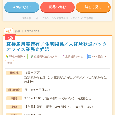
気になる!
応募へ進む
詳しく見る
派遣会社
日研トータルソーシング株式会社 メディカルケア事業部
未読
掲載日
2026/08/09
NEW
直接雇用実績有／住宅関係／未経験歓迎バック
オフィス業務＠姪浜
職種未経験OK
交通費別途支給あり
土日祝日が休み
WEB登録OK
派遣
福岡市西区
勤務地
姪浜駅から徒歩3分／室見駅から徒歩20分／下山門駅から徒
歩23分
月～金※土日休み！
曜日頻度
9:00～17:00(実働:7時間) (休憩60分) ※残業なし
時間
【急募】即日～長期（3カ月以上） ★8月～OK！
期間
時給1250円