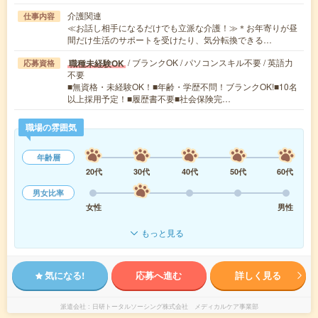
介護関連
仕事内容
≪お話し相手になるだけでも立派な介護！≫＊お年寄りが昼
間だけ生活のサポートを受けたり、気分転換できる…
/ ブランクOK / パソコンスキル不要 / 英語力
職種未経験OK
応募資格
不要
■無資格・未経験OK！■年齢・学歴不問！ブランクOK!■10名
以上採用予定！■履歴書不要■社会保険完…
職場の雰囲気
年齢層
20代
30代
40代
50代
60代
男女比率
女性
男性
もっと見る
気になる!
応募へ進む
詳しく見る
派遣会社
日研トータルソーシング株式会社 メディカルケア事業部