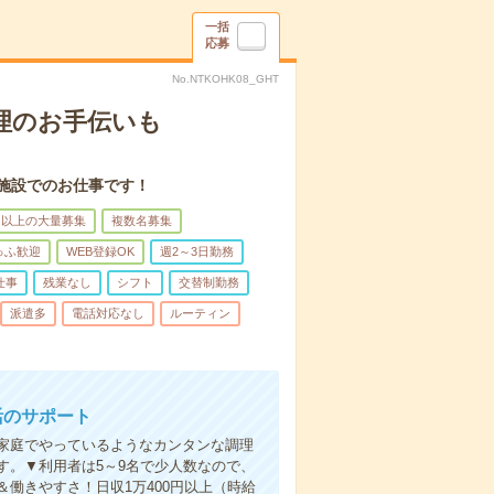
一括
応募
No.NTKOHK08_GHT
理のお手伝いも
施設でのお仕事です！
名以上の大量募集
複数名募集
ゅふ歓迎
WEB登録OK
週2～3日勤務
仕事
残業なし
シフト
交替制勤務
派遣多
電話対応なし
ルーティン
活のサポート
家庭でやっているようなカンタンな調理
す。▼利用者は5～9名で少人数なので、
働きやすさ！日収1万400円以上（時給