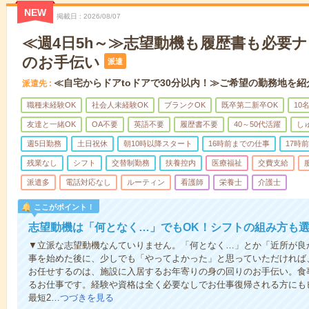
NEW
掲載日
2026/08/07
≪週4日5h～≫志望動機も履歴書も必要
のお手伝い
派遣
≪自宅からドアtoドアで30分以内！≫ご希望の勤務地を紹
派遣先
職種未経験OK
社会人未経験OK
ブランクOK
既卒第二新卒OK
10
友達と一緒OK
OA不要
英語不要
履歴書不要
40～50代活躍
し
週5日勤務
土日祝休
朝10時以降スタート
16時前までの仕事
17時
残業なし
シフト
交替制勤務
扶養控内
医療福祉
交費支給
派遣多
電話対応なし
ルーティン
看護師
栄養士
介護士
ここがポイント！
志望動機は「何となく…」でもOK！シフトの組み方も
▼立派な志望動機なんていりません。「何となく…」とか「近所が良
事を始めた後に、少しでも「やってよかった」と思っていただければ
お任せするのは、施設に入居するお年寄りの身の回りのお手伝い。食
るお仕事です。経験や資格は全く必要なしでお仕事復帰される方にも
最短2…
つづきを見る