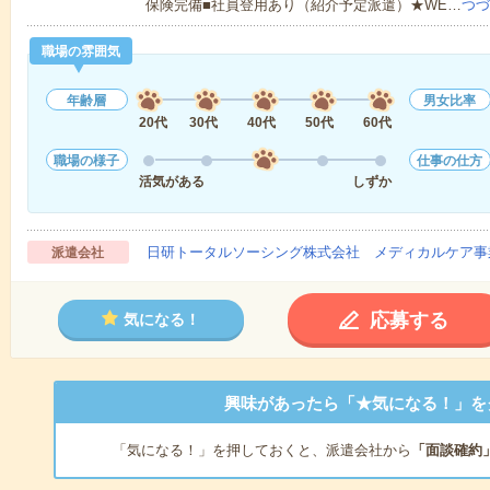
保険完備■社員登用あり（紹介予定派遣）★WE…
つづ
職場の雰囲気
年齢層
男女比率
20代
30代
40代
50代
60代
職場の様子
仕事の仕方
活気がある
しずか
日研トータルソーシング株式会社 メディカルケア事
派遣会社
応募する
気になる！
興味があったら「★気になる！」を
「気になる！」を押しておくと、派遣会社から
「面談確約