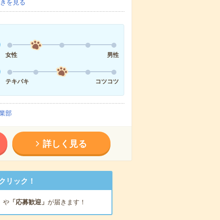
きを見る
女性
男性
テキパキ
コツコツ
業部
詳しく見る
クリック！
」
や
「応募歓迎」
が届きます！