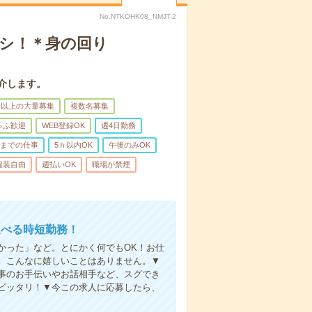
No.NTKOHK08_NMJT-2
ナシ！＊身の回り
介します。
名以上の大量募集
複数名募集
ゅふ歓迎
WEB登録OK
週4日勤務
前までの仕事
5ｈ以内OK
午後のみOK
服装自由
週払いOK
職場が禁煙
選べる時短勤務！
かった」など。とにかく何でもOK！お仕
、こんなに嬉しいことはありません。▼
事のお手伝いやお話相手など、スグでき
ピッタリ！▼今この求人に応募したら、