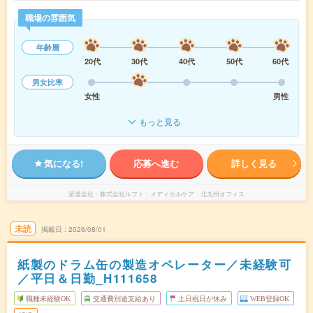
職場の雰囲気
年齢層
20代
30代
40代
50代
60代
男女比率
女性
男性
もっと見る
気になる!
応募へ進む
詳しく見る
派遣会社
株式会社ルフト・メディカルケア 北九州オフィス
未読
掲載日
2026/08/01
紙製のドラム缶の製造オペレーター／未経験可
／平日＆日勤_H111658
職種未経験OK
交通費別途支給あり
土日祝日が休み
WEB登録OK