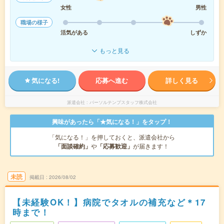
女性
男性
職場の様子
活気がある
しずか
もっと見る
気になる!
応募へ進む
詳しく見る
派遣会社
パーソルテンプスタッフ株式会社
興味があったら「★気になる！」をタップ！
「気になる！」を押しておくと、派遣会社から
「面談確約」
や
「応募歓迎」
が届きます！
未読
掲載日
2026/08/02
【未経験OK！】病院でタオルの補充など＊17
時まで！