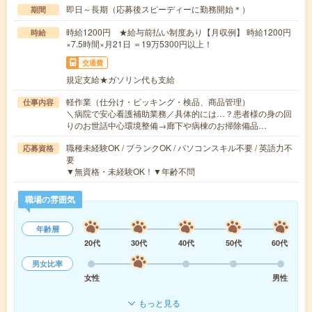
即日～長期（応募後スピーディーに勤務開始＊）
期間
時給1200円 ★給与前払い制度あり【月収例】 時給1200円
時給
×7.5時間×月21日 ＝19万5300円以上！
交通費
規定支給★ガソリン代も支給
軽作業（仕分け・ピッキング・検品、商品管理）
仕事内容
＼病院で安心看護補助業務／具体的には…？患者様の身の回
りのお世話中心環境整備→廊下や病棟のお掃除備品…
職種未経験OK / ブランクOK / パソコンスキル不要 / 英語力不
応募資格
要
▼無資格・未経験OK！▼年齢不問
職場の雰囲気
年齢層
20代
30代
40代
50代
60代
男女比率
女性
男性
もっと見る