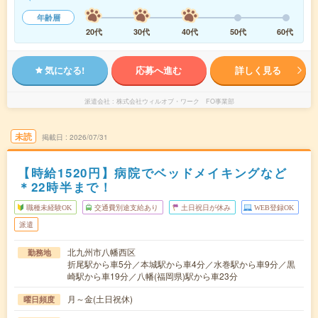
年齢層
20代
30代
40代
50代
60代
気になる!
応募へ進む
詳しく見る
派遣会社
株式会社ウィルオブ・ワーク FO事業部
未読
掲載日
2026/07/31
【時給1520円】病院でベッドメイキングなど
＊22時半まで！
職種未経験OK
交通費別途支給あり
土日祝日が休み
WEB登録OK
派遣
北九州市八幡西区
勤務地
折尾駅から車5分／本城駅から車4分／水巻駅から車9分／黒
崎駅から車19分／八幡(福岡県)駅から車23分
月～金(土日祝休)
曜日頻度