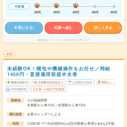
年齢層
20代
30代
40代
50代
60代
気になる!
応募へ進む
詳しく見る
派遣会社
ランスタッド株式会社 九州エリア
未読
未経験OK！梱包や機械操作をお任せ／時給
1450円・直接雇用前提＠水巻
職種未経験OK
交通費別途支給あり
土日祝日が休み
残業なし
WEB登録OK
正社員への紹介予定派遣
その他福岡県
勤務地
水巻駅から車10分／折尾駅から車15分
企業カレンダーによる
曜日頻度
(1)08:30-17:15(休憩60分)※2交代勤務も希望があれば可能
時間