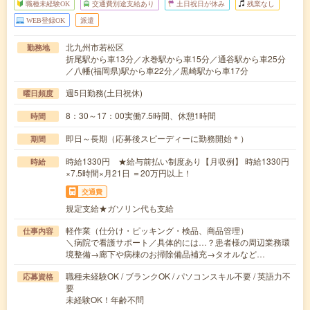
職種未経験OK
交通費別途支給あり
土日祝日が休み
残業なし
WEB登録OK
派遣
北九州市若松区
勤務地
折尾駅から車13分／水巻駅から車15分／通谷駅から車25分
／八幡(福岡県)駅から車22分／黒崎駅から車17分
週5日勤務(土日祝休)
曜日頻度
8：30～17：00実働7.5時間、休憩1時間
時間
即日～長期（応募後スピーディーに勤務開始＊）
期間
時給1330円 ★給与前払い制度あり【月収例】 時給1330円
時給
×7.5時間×月21日 ＝20万円以上！
交通費
規定支給★ガソリン代も支給
軽作業（仕分け・ピッキング・検品、商品管理）
仕事内容
＼病院で看護サポート／具体的には…？患者様の周辺業務環
境整備→廊下や病棟のお掃除備品補充→タオルなど…
職種未経験OK / ブランクOK / パソコンスキル不要 / 英語力不
応募資格
要
未経験OK！年齢不問