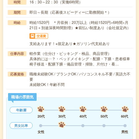
16：30～22：30（実働6時間）
時間
即日～長期（応募後スピーディーに勤務開始＊）
期間
時給1520円 ＊月収例：20万以上（時給1520円×6時間×月
時給
21日＋別途深夜時間割増）★前払い制度あり（会社規定内）
交通費
支給あります！※規定あり★ガソリン代支給あり
軽作業（仕分け・ピッキング・検品、商品管理）
仕事内容
具体的には‥？・ベッドメイキング・配膳・下膳・患者様車
椅子移送・配膳下膳・備品管理・掃除、片付け・看…
職種未経験OK / ブランクOK / パソコンスキル不要 / 英語力不
応募資格
要
未経験OK！年齢不問
職場の雰囲気
年齢層
20代
30代
40代
50代
60代
男女比率
女性
男性