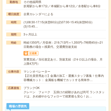
その他福岡県
勤務地
折尾駅から車17分／本城駅から車12分／水巻駅から車8分
企業カレンダーによる
曜日頻度
(1)08:30-17:15(休憩60分)(2)07:00-15:45(休憩60分)
時間
(3)15:45…
3ヶ月以上
期間
時給1350円／月収例：219,713円＝1,350円×7時間45分×21
時給
日勤務の場合＋残業代、交通費別途支給
交通費
実費支給／当社規定あり。別途支給（2キロ以上の場合、月
上限4万円）
マシンオペレーター
仕事内容
【正社員登用あり】金属の加工・運搬スタッフ募集！仕事内
容機械カット： 金属板を機械でカットする簡単作…
ブランクOK
応募資格
クレーン フォーク 玉掛けの経験があれば尚可 ランスタッ
ドは、きめ細やかなフォローで就業後も安心！お…
職場の雰囲気