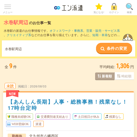
メニュー
気になる!
ログイン
検索
水巻駅周辺
のお仕事一覧
水巻駅の派遣のお仕事情報です。
オフィスワーク・事務系
、
営業・販売・サービス系
、
クリエイティブ系
などのお仕事を取り揃えています。さらに、
短期
・
単発
などの期
間や、
職種未経験OK
などのこだわり条件で絞り込んでいただけます。
条件の変更
また、
八幡(福岡県)駅
・
黒崎駅
・
戸畑駅
・
若松駅
・
折尾駅
など近隣駅のお仕事もご確認
水巻駅周辺
いただけます。
9
1,306
全
件
平均時給:
円
時給順
新着順
未読
掲載日
2026/08/03
NEW
【あんしん長期】人事・総務事務！残業なし！
17時台定時
職種未経験OK
交通費別途支給あり
土日祝日が休み
残業なし
WEB登録OK
派遣
北九州市八幡西区
勤務地