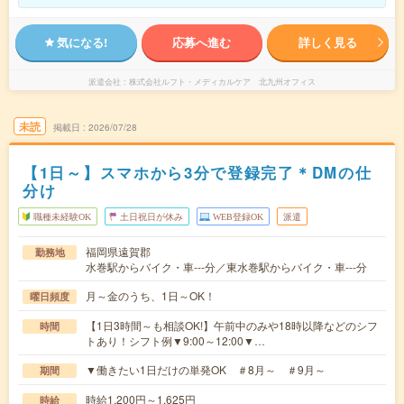
気になる!
応募へ進む
詳しく見る
派遣会社
株式会社ルフト・メディカルケア 北九州オフィス
未読
掲載日
2026/07/28
【1日～】スマホから3分で登録完了＊DMの仕
分け
職種未経験OK
土日祝日が休み
WEB登録OK
派遣
福岡県遠賀郡
勤務地
水巻駅からバイク・車---分／東水巻駅からバイク・車---分
月～金のうち、1日～OK！
曜日頻度
【1日3時間～も相談OK!】午前中のみや18時以降などのシフ
時間
トあり！シフト例▼9:00～12:00▼…
▼働きたい1日だけの単発OK ＃8月～ ＃9月～
期間
時給1,200円～1,625円
時給