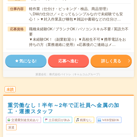
軽作業（仕分け・ピッキング・検品、商品管理）
仕事内容
＼DMの仕分け／＜とってもシンプルなので未経験でも安
心！＞▼封入作業及び梱包▼雑誌や書籍などの仕分け…
職種未経験OK / ブランクOK / パソコンスキル不要 / 英語力不
応募資格
要
▼未経験OK！（副業歓迎☆）▼高校生不可▼携帯電話をお
持ちの方（業務連絡に使用）※応募後のご連絡はメ…
気になる!
応募へ進む
詳しく見る
派遣会社
株式会社バイトレ（キャムコムグループ）
未読
重労働なし！半年～2年で正社員へ金属の加
工・運搬スタッフ
交通費別途支給あり
土日祝日が休み
残業なし
WEB登録OK
派遣