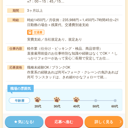
※7：00～15：45／15…
3ヶ月以上
期間
時給1450円／月収例：235,988円＝1,450円×7時間45分×21
時給
日勤務の場合＋残業代、交通費別途支給
交通費
実費支給／当社規定あり。規定あり
軽作業（仕分け・ピッキング・検品、商品管理）
仕事内容
直接雇用前提のお仕事特別な知識や経験はなくてOK＾＾し
っかりフォローがあって安心〇長期で安定してお仕…
職種未経験OK / ブランクOK
応募資格
作業系の経験あれば尚可※フォーク・クレーンの免許あれば
尚可 ランスタッドは、きめ細やかなフォローで就…
職場の雰囲気
年齢層
20代
30代
40代
50代
60代
気になる!
応募へ進む
詳しく見る