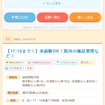
もっと見る
気になる!
応募へ進む
詳しく見る
派遣会社
株式会社ルフト・メディカルケア 北九州オフィス
未読
掲載日
2026/07/30
【17:15まで！】未経験OK！院内の備品管理な
ど！
職種未経験OK
交通費別途支給あり
土日祝日が休み
残業なし
WEB登録OK
派遣
福岡県鞍手郡
勤務地
鞍手駅から車1分／水巻駅から車15分／折尾駅から車20分／
黒崎駅から車25分
週5日勤務(土日祝休)
曜日頻度
8：30～17：15実働7.75時間、休憩1時間
時間