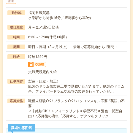
派遣
福岡県遠賀郡
勤務地
水巻駅から徒歩16分／折尾駅から車9分
月～金／週5日勤務
曜日頻度
8:30～17:30(休憩1時間)
時間
即日～長期（3ヶ月以上） 最短で応募開始から1週間！
期間
時給1250円
時給
交通費
交通費規定内支給
製造（組立・加工）
仕事内容
紙製のドラム缶製造工場で勤務いただきます。紙製のドラム
缶、ファイバードラムや紙管の製造を行っていただ…
職種未経験OK / ブランクOK / パソコンスキル不要 / 英語力不
応募資格
要
＜未経験OK！＞フォークリフト＃学歴不問＃髪色・髪型自
由！○応募後の流れ「応募する」ボタンをクリック…
職場の雰囲気