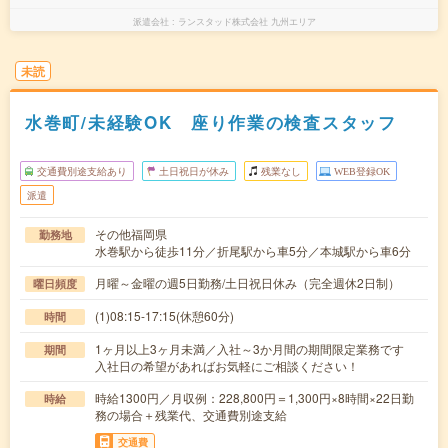
派遣会社
ランスタッド株式会社 九州エリア
未読
水巻町/未経験OK 座り作業の検査スタッフ
交通費別途支給あり
土日祝日が休み
残業なし
WEB登録OK
派遣
その他福岡県
勤務地
水巻駅から徒歩11分／折尾駅から車5分／本城駅から車6分
月曜～金曜の週5日勤務/土日祝日休み（完全週休2日制）
曜日頻度
(1)08:15-17:15(休憩60分)
時間
1ヶ月以上3ヶ月未満／入社～3か月間の期間限定業務です
期間
入社日の希望があればお気軽にご相談ください！
時給1300円／月収例：228,800円＝1,300円×8時間×22日勤
時給
務の場合＋残業代、交通費別途支給
交通費