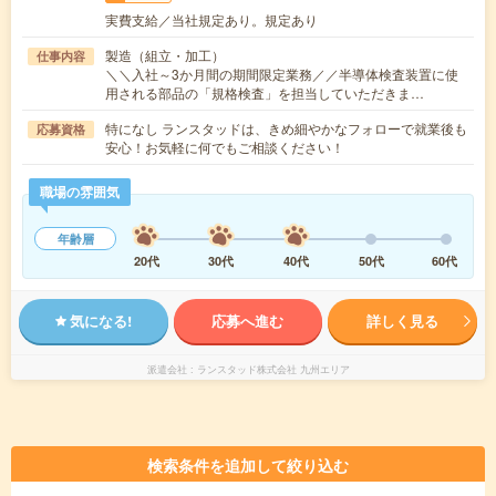
実費支給／当社規定あり。規定あり
製造（組立・加工）
仕事内容
＼＼入社～3か月間の期間限定業務／／半導体検査装置に使
用される部品の「規格検査」を担当していただきま…
特になし ランスタッドは、きめ細やかなフォローで就業後も
応募資格
安心！お気軽に何でもご相談ください！
職場の雰囲気
年齢層
20代
30代
40代
50代
60代
気になる!
応募へ進む
詳しく見る
派遣会社
ランスタッド株式会社 九州エリア
検索条件を追加して絞り込む