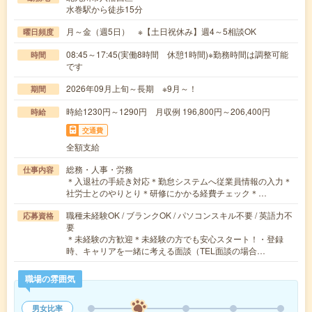
水巻駅から徒歩15分
月～金（週5日） ※【土日祝休み】週4～5相談OK
曜日頻度
08:45～17:45(実働8時間 休憩1時間)※勤務時間は調整可能
時間
です
2026年09月上旬～長期 ※9月～！
期間
時給1230円～1290円 月収例 196,800円～206,400円
時給
交通費
全額支給
総務・人事・労務
仕事内容
＊入退社の手続き対応＊勤怠システムへ従業員情報の入力＊
社労士とのやりとり＊研修にかかる経費チェック＊…
職種未経験OK / ブランクOK / パソコンスキル不要 / 英語力不
応募資格
要
＊未経験の方歓迎＊未経験の方でも安心スタート！・登録
時、キャリアを一緒に考える面談（TEL面談の場合…
職場の雰囲気
男女比率