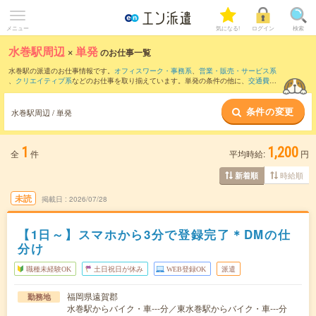
メニュー
気になる!
ログイン
検索
水巻駅周辺
×
単発
のお仕事一覧
水巻駅の派遣のお仕事情報です。
オフィスワーク・事務系
、
営業・販売・サービス系
、
クリエイティブ系
などのお仕事を取り揃えています。単発の条件の他に、
交通費別
途支給あり
、
職種未経験OK
、
友だちと一緒の応募OK
などでもお探し頂けます。
条件の変更
水巻駅周辺 / 単発
1
1,200
全
件
平均時給:
円
時給順
新着順
未読
掲載日
2026/07/28
【1日～】スマホから3分で登録完了＊DMの仕
分け
職種未経験OK
土日祝日が休み
WEB登録OK
派遣
福岡県遠賀郡
勤務地
水巻駅からバイク・車---分／東水巻駅からバイク・車---分