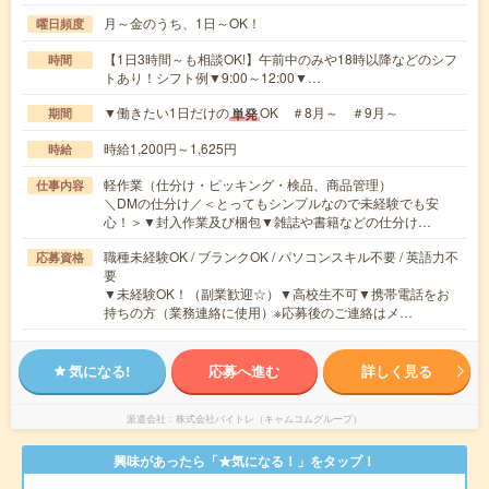
月～金のうち、1日～OK！
曜日頻度
【1日3時間～も相談OK!】午前中のみや18時以降などのシフ
時間
トあり！シフト例▼9:00～12:00▼…
▼働きたい1日だけの
OK ＃8月～ ＃9月～
単発
期間
時給1,200円～1,625円
時給
軽作業（仕分け・ピッキング・検品、商品管理）
仕事内容
＼DMの仕分け／＜とってもシンプルなので未経験でも安
心！＞▼封入作業及び梱包▼雑誌や書籍などの仕分け…
職種未経験OK / ブランクOK / パソコンスキル不要 / 英語力不
応募資格
要
▼未経験OK！（副業歓迎☆）▼高校生不可▼携帯電話をお
持ちの方（業務連絡に使用）※応募後のご連絡はメ…
気になる!
応募へ進む
詳しく見る
派遣会社
株式会社バイトレ（キャムコムグループ）
興味があったら「★気になる！」をタップ！