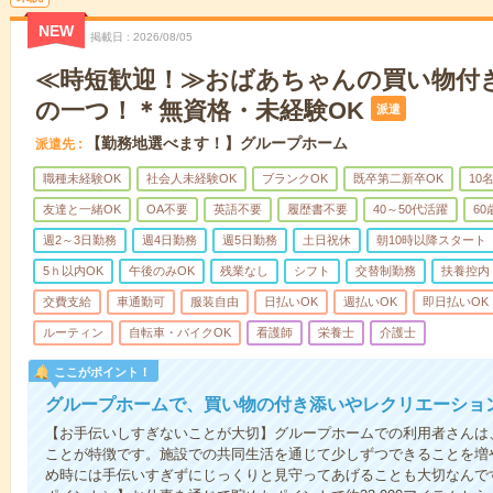
NEW
掲載日
2026/08/05
≪時短歓迎！≫おばあちゃんの買い物付
の一つ！＊無資格・未経験OK
派遣
【勤務地選べます！】グループホーム
派遣先
職種未経験OK
社会人未経験OK
ブランクOK
既卒第二新卒OK
10
友達と一緒OK
OA不要
英語不要
履歴書不要
40～50代活躍
6
週2～3日勤務
週4日勤務
週5日勤務
土日祝休
朝10時以降スタート
5ｈ以内OK
午後のみOK
残業なし
シフト
交替制勤務
扶養控内
交費支給
車通勤可
服装自由
日払いOK
週払いOK
即日払いOK
ルーティン
自転車・バイクOK
看護師
栄養士
介護士
ここがポイント！
グループホームで、買い物の付き添いやレクリエーショ
【お手伝いしすぎないことが大切】グループホームでの利用者さんは
ことが特徴です。施設での共同生活を通じて少しずつできることを増
め時には手伝いすぎずにじっくりと見守ってあげることも大切なんです！