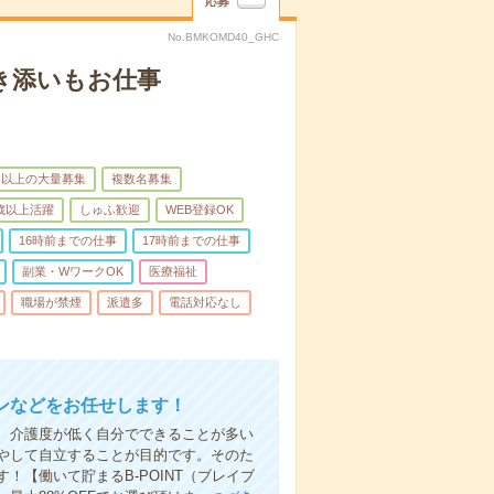
応募
No.BMKOMD40_GHC
き添いもお仕事
名以上の大量募集
複数名募集
0歳以上活躍
しゅふ歓迎
WEB登録OK
16時前までの仕事
17時前までの仕事
副業・WワークOK
医療福祉
職場が禁煙
派遣多
電話対応なし
ンなどをお任せします！
、介護度が低く自分でできることが多い
やして自立することが目的です。そのた
【働いて貯まるB-POINT（ブレイブ