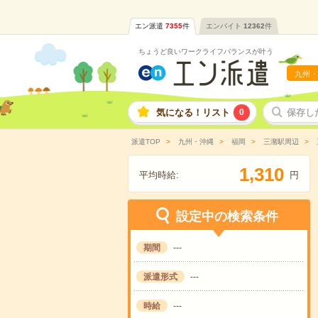
エン派遣
7355
件
エンバイト
12362
件
ちょうど良いワークライフバランスが叶う
九州・
気になる！リスト
0
保存し
派遣TOP
九州・沖縄
福岡
三潴駅周辺
,
1
3
1
0
平均時給:
円
設定中の検索条件
期間
---
派遣形式
---
時給
---