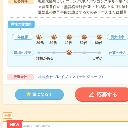
応募資格
職種未経験OK / ブランクOK / パソコンスキル不要 /
≪募集条件≫・無資格未経験OK・10名以上採用※週
遣禁止の例外事由に該当する方のみ・本人または世帯
職場の雰囲気
年齢層
男女比率
20代
30代
40代
50代
60代
職場の様子
仕事の仕方
活気がある
しずか
株式会社ブレイブ（マイナビグループ）
派遣会社
応募する
気になる！
未読
NEW
掲載日
2026/08/04