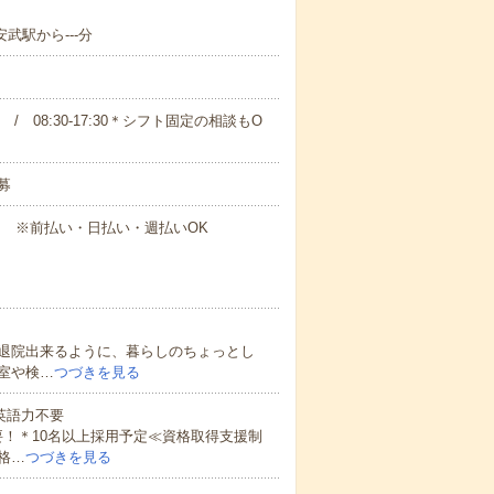
安武駅から---分
00 / 08:30-17:30＊シフト固定の相談もO
募
円～ ※前払い・日払い・週払いOK
退院出来るように、暮らしのちょっとし
室や検…
つづきを見る
 英語力不要
！＊10名以上採用予定≪資格取得支援制
格…
つづきを見る