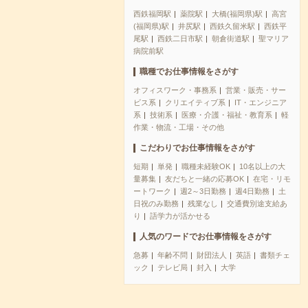
西鉄福岡駅
薬院駅
大橋(福岡県)駅
高宮
(福岡県)駅
井尻駅
西鉄久留米駅
西鉄平
尾駅
西鉄二日市駅
朝倉街道駅
聖マリア
病院前駅
職種でお仕事情報をさがす
オフィスワーク・事務系
営業・販売・サー
ビス系
クリエイティブ系
IT・エンジニア
系
技術系
医療・介護・福祉・教育系
軽
作業・物流・工場・その他
こだわりでお仕事情報をさがす
短期
単発
職種未経験OK
10名以上の大
量募集
友だちと一緒の応募OK
在宅・リモ
ートワーク
週2～3日勤務
週4日勤務
土
日祝のみ勤務
残業なし
交通費別途支給あ
り
語学力が活かせる
人気のワードでお仕事情報をさがす
急募
年齢不問
財団法人
英語
書類チェ
ック
テレビ局
封入
大学