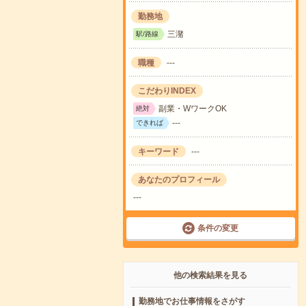
勤務地
三潴
駅/路線
職種
---
こだわりINDEX
副業・WワークOK
絶対
---
できれば
キーワード
---
あなたのプロフィール
---
条件の変更
他の検索結果を見る
勤務地でお仕事情報をさがす