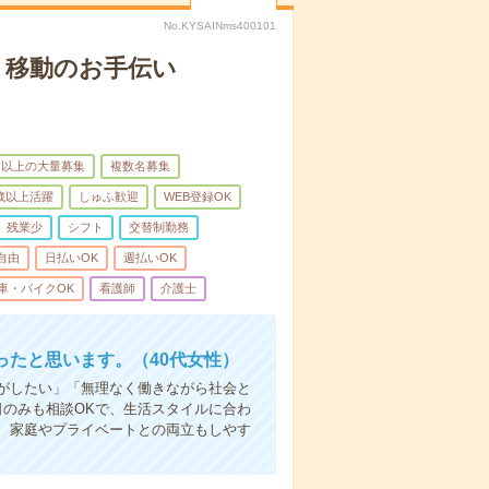
No.KYSAINms400101
、移動のお手伝い
名以上の大量募集
複数名募集
0歳以上活躍
しゅふ歓迎
WEB登録OK
残業少
シフト
交替制勤務
自由
日払いOK
週払いOK
車・バイクOK
看護師
介護士
たと思います。（40代女性）
事がしたい」「無理なく働きながら社会と
日のみも相談OKで、生活スタイルに合わ
、家庭やプライベートとの両立もしやす