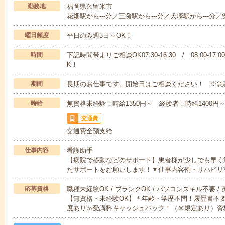
勤務地
福岡県久留米市
花畑駅から---分／三潴駅から---分／犬塚駅から---分／
曜日頻度
平日のみ週3日～OK！
時間
下記時間帯よりご相談OK07:30-16:30 / 08:00-17:
K！
期間
長期のお仕事です。開始日はご相談ください！ ※急
時給
無資格未経験：時給1350円～ 経験者：時給1400
交通費
交通費全額支給
仕事内容
看護助手
【病院で移動などのサポート】患者様が少しでも早く
たサポートをお願いします！▼仕事内容例・リハビリ
応募資格
職種未経験OK / ブランクOK / パソコンスキル不要 /
【無資格・未経験OK】＊年齢・学歴不問！履歴書不要
度あり≫受講料キャッシュバック！（※規定あり）資