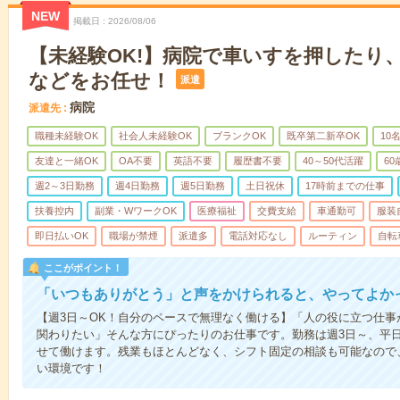
NEW
掲載日
2026/08/06
【未経験OK!】病院で車いすを押したり
などをお任せ！
派遣
病院
派遣先
職種未経験OK
社会人未経験OK
ブランクOK
既卒第二新卒OK
10
友達と一緒OK
OA不要
英語不要
履歴書不要
40～50代活躍
6
週2～3日勤務
週4日勤務
週5日勤務
土日祝休
17時前までの仕事
扶養控内
副業・WワークOK
医療福祉
交費支給
車通勤可
服装
即日払いOK
職場が禁煙
派遣多
電話対応なし
ルーティン
自転
ここがポイント！
「いつもありがとう」と声をかけられると、やってよかっ
【週3日～OK！自分のペースで無理なく働ける】「人の役に立つ仕
関わりたい」そんな方にぴったりのお仕事です。勤務は週3日～、平
せて働けます。残業もほとんどなく、シフト固定の相談も可能なので
い環境です！