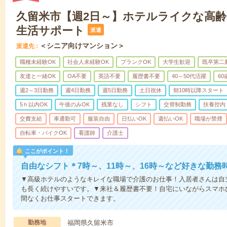
久留米市【週2日～】ホテルライクな高
生活サポート
派遣
＜シニア向けマンション＞
派遣先
職種未経験OK
社会人未経験OK
ブランクOK
大学生歓迎
既卒第二
友達と一緒OK
OA不要
英語不要
履歴書不要
40～50代活躍
6
週2～3日勤務
週4日勤務
週5日勤務
土日祝休
朝10時以降スタート
5ｈ以内OK
午後のみOK
残業なし
シフト
交替制勤務
扶養控内
交費支給
車通勤可
服装自由
日払いOK
週払いOK
職場が禁煙
自転車・バイクOK
看護師
介護士
ここがポイント！
自由なシフト＊7時～、11時～、16時～など好きな勤務
▼高級ホテルのようなキレイな職場で介護のお仕事！入居者さんは自
も長く続けやすいです。▼来社＆履歴書不要！自宅にいながらスマホ
間なくお仕事スタートできます。
勤務地
福岡県久留米市