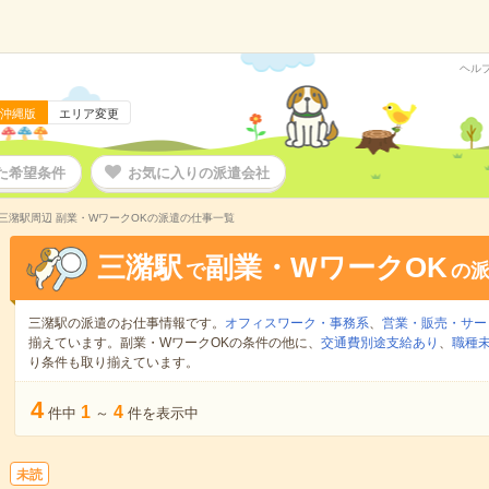
ヘル
沖縄版
エリア変更
た希望条件
お気に入りの派遣会社
三潴駅周辺 副業・WワークOKの派遣の仕事一覧
三潴駅
副業・WワークOK
で
の
三潴駅の派遣のお仕事情報です。
オフィスワーク・事務系
、
営業・販売・サー
揃えています。副業・WワークOKの条件の他に、
交通費別途支給あり
、
職種未
り条件も取り揃えています。
4
1
4
件中
～
件を表示中
未読