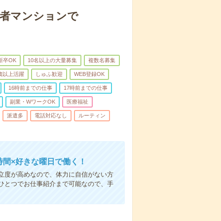
齢者マンションで
新卒OK
10名以上の大量募集
複数名募集
0歳以上活躍
しゅふ歓迎
WEB登録OK
16時前までの仕事
17時前までの仕事
副業・WワークOK
医療福祉
派遣多
電話対応なし
ルーティン
時間×好きな曜日で働く！
立度が高めなので、体力に自信がない方
ひとつでお仕事紹介まで可能なので、手