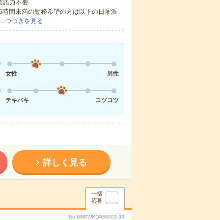
 英語力不要
16時間未満の勤務希望の方は以下の日雇派
…
つづきを見る
女性
男性
テキパキ
コツコツ
詳しく見る
一括
応募
No.MNPWKO865002-33