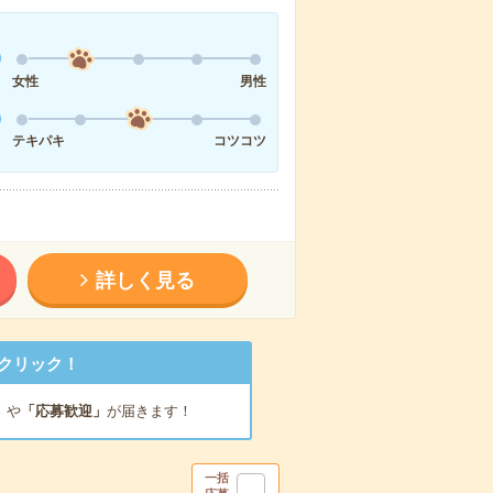
女性
男性
テキパキ
コツコツ
詳しく見る
クリック！
」
や
「応募歓迎」
が届きます！
一括