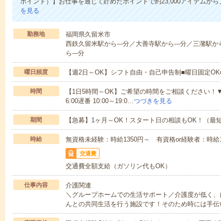
ポイント）】お仕事を通じて貯めたポイントで約23,000アイテムから
を見る
勤務地
福岡県久留米市
西鉄久留米駅から---分／大善寺駅から---分／三潴駅から
ら---分
曜日頻度
【週2日～OK】シフト自由・自己申告制■曜日固定O
時間
【1日5時間～OK】ご希望の時間をご相談ください！▼シフト例
6:00遅番 10:00～19:0…
つづきを見る
期間
【急募】1ヶ月～OK！スタート日の相談もOK！（最
時給
無資格未経験：時給1350円～ 有資格or経験者：時給15
交通費
交通費全額支給（ガソリン代もOK）
仕事内容
介護関連
＼グループホームでの生活サポート／介護度が低く、
んとの共同生活を行う施設です！そのため時には手伝