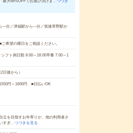
、最大88%OFFでお選び頂けま…
つづき
---分／津福駅から---分／筑後草野駅か
K■ご希望の曜日をご相談ください。
日勤 9:00～18:00早番 7:00～1
短2日後から）
50円～1600円 ■日払いOK
自立を目指すお年寄りが、他の利用者さ
いすぎ…
つづきを見る