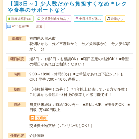
【週3日～】少人数だから負担すくなめ＊レク
や食事のサポートなど
職種未経験OK
交通費別途支給あり
土日祝日が休み
残業なし
WEB登録OK
派遣
福岡県久留米市
勤務地
花畑駅から---分／三潴駅から---分／犬塚駅から---分／安武駅
から---分
週3日～（週2日～も相談OK） ■曜日固定の相談OK！ ■希望
曜日頻度
の曜日があればご相談ください！
9:00～18:00（休憩60分）■ご希望があれば下記シフトも
時間
OK！早番 7:00～16:00遅番 …
【積極採用中！急募！】＊1年以上勤務している方が多数！
期間
ご応募から最短2～3日後の就業も相談可能です！
無資格未経験：時給1300円～ ■週払いOK ■扶養内OK ■
時給
日収1万400円以上
交通費
交通費全額支給（ガソリン代もOK！）
介護関連
仕事内容