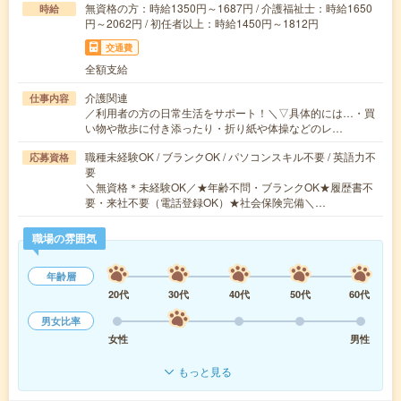
無資格の方：時給1350円～1687円 / 介護福祉士：時給1650
時給
円～2062円 / 初任者以上：時給1450円～1812円
交通費
全額支給
介護関連
仕事内容
／利用者の方の日常生活をサポート！＼▽具体的には…・買
い物や散歩に付き添ったり・折り紙や体操などのレ…
職種未経験OK / ブランクOK / パソコンスキル不要 / 英語力不
応募資格
要
＼無資格＊未経験OK／★年齢不問・ブランクOK★履歴書不
要・来社不要（電話登録OK）★社会保険完備＼…
職場の雰囲気
年齢層
20代
30代
40代
50代
60代
男女比率
女性
男性
もっと見る