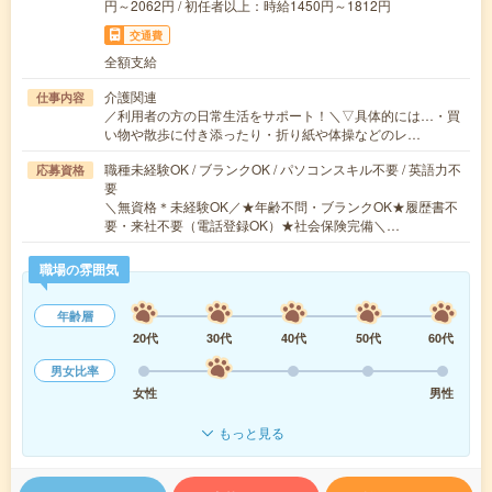
円～2062円 / 初任者以上：時給1450円～1812円
交通費
全額支給
介護関連
仕事内容
／利用者の方の日常生活をサポート！＼▽具体的には…・買
い物や散歩に付き添ったり・折り紙や体操などのレ…
職種未経験OK / ブランクOK / パソコンスキル不要 / 英語力不
応募資格
要
＼無資格＊未経験OK／★年齢不問・ブランクOK★履歴書不
要・来社不要（電話登録OK）★社会保険完備＼…
職場の雰囲気
年齢層
20代
30代
40代
50代
60代
男女比率
女性
男性
もっと見る