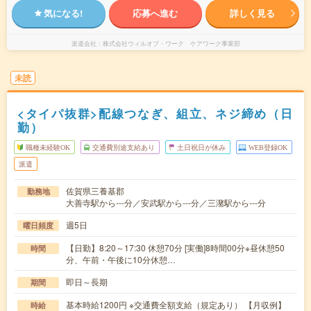
気になる!
応募へ進む
詳しく見る
派遣会社
株式会社ウィルオブ・ワーク ケアワーク事業部
未読
<タイパ抜群>配線つなぎ、組立、ネジ締め（日
勤）
職種未経験OK
交通費別途支給あり
土日祝日が休み
WEB登録OK
派遣
佐賀県三養基郡
勤務地
大善寺駅から---分／安武駅から---分／三潴駅から---分
週5日
曜日頻度
【日勤】8:20～17:30 休憩70分 [実働]8時間00分※昼休憩50
時間
分、午前・午後に10分休憩…
即日～長期
期間
基本時給1200円 ※交通費全額支給（規定あり） 【月収例】
時給