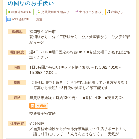
の回りのお手伝い
職種未経験OK
交通費別途支給あり
土日祝日が休み
残業なし
WEB登録OK
派遣
福岡県久留米市
勤務地
花畑駅から---分／三潴駅から---分／犬塚駅から---分／安武駅
から---分
週4日～OK ■曜日固定の相談OK！ ■希望の曜日があればご相
曜日頻度
談ください！
1日5時間からOK！■シフト例(1)8:00～13:00(2)10:00～
時間
15:00(3)12:00…
【積極採用中！急募！】＊1年以上勤務している方が多数！
期間
ご応募から最短2～3日後の就業も相談可能です！
無資格未経験：時給1300円～ ■週払いOK ■扶養内OK
時給
交通費
交通費全額支給
介護関連
仕事内容
／無資格未経験から始める介護施設での生活サポート！＼
「話し相手になって、うんうんとうなずく」「天気が…