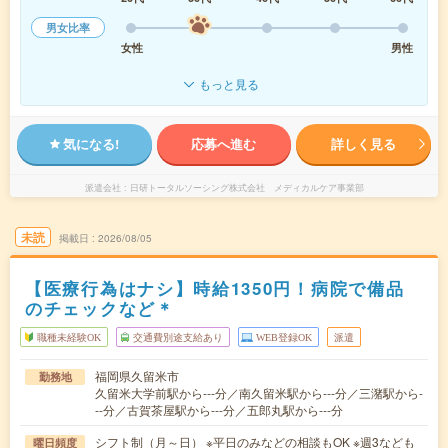
男女比率
女性
男性
もっと見る
気になる!
応募へ進む
詳しく見る
派遣会社
日研トータルソーシング株式会社 メディカルケア事業部
未読
掲載日
2026/08/05
【医療行為はナシ】時給1350円！病院で備品
のチェックなど＊
職種未経験OK
交通費別途支給あり
WEB登録OK
派遣
福岡県久留米市
勤務地
久留米大学前駅から---分／南久留米駅から---分／三潴駅から-
--分／古賀茶屋駅から---分／五郎丸駅から---分
シフト制（月～日） ※平日のみなどの相談もOK ※週3なども
曜日頻度