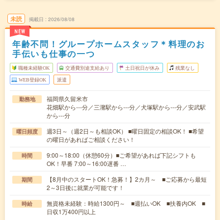
未読
掲載日
2026/08/08
NEW
年齢不問！グループホームスタッフ＊料理のお
手伝いも仕事の一つ
職種未経験OK
交通費別途支給あり
土日祝日が休み
残業なし
WEB登録OK
派遣
福岡県久留米市
勤務地
花畑駅から---分／三潴駅から---分／犬塚駅から---分／安武駅
から---分
週3日～（週2日～も相談OK） ■曜日固定の相談OK！ ■希望
曜日頻度
の曜日があればご相談ください！
9:00～18:00（休憩60分）■ご希望があれば下記シフトも
時間
OK！早番 7:00～16:00遅番 …
【8月中のスタートOK！急募！】2カ月～ ■ご応募から最短
期間
2～3日後に就業が可能です！
無資格未経験：時給1300円～ ■週払いOK ■扶養内OK ■
時給
日収1万400円以上