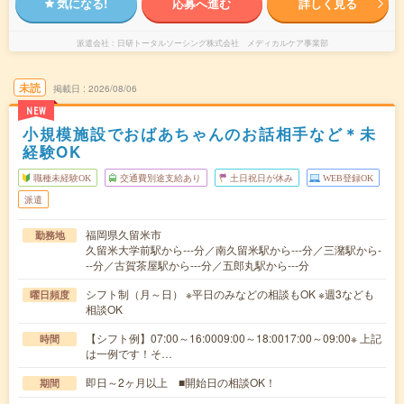
気になる!
応募へ進む
詳しく見る
派遣会社
日研トータルソーシング株式会社 メディカルケア事業部
未読
掲載日
2026/08/06
NEW
小規模施設でおばあちゃんのお話相手など＊未
経験OK
職種未経験OK
交通費別途支給あり
土日祝日が休み
WEB登録OK
派遣
福岡県久留米市
勤務地
久留米大学前駅から---分／南久留米駅から---分／三潴駅から-
--分／古賀茶屋駅から---分／五郎丸駅から---分
シフト制（月～日） ※平日のみなどの相談もOK ※週3なども
曜日頻度
相談OK
【シフト例】07:00～16:0009:00～18:0017:00～09:00※ 上記
時間
は一例です！そ…
即日～2ヶ月以上 ■開始日の相談OK！
期間