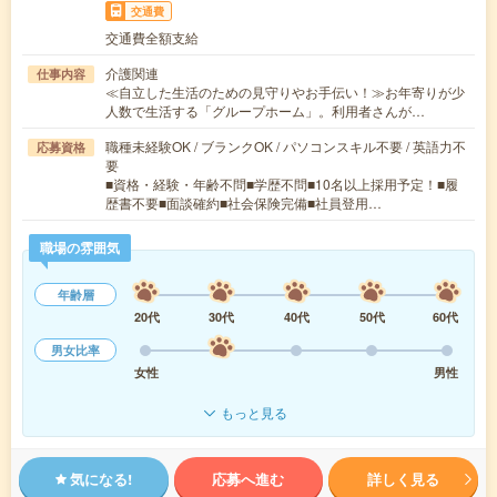
交通費
交通費全額支給
介護関連
仕事内容
≪自立した生活のための見守りやお手伝い！≫お年寄りが少
人数で生活する「グループホーム」。利用者さんが…
職種未経験OK / ブランクOK / パソコンスキル不要 / 英語力不
応募資格
要
■資格・経験・年齢不問■学歴不問■10名以上採用予定！■履
歴書不要■面談確約■社会保険完備■社員登用…
職場の雰囲気
年齢層
20代
30代
40代
50代
60代
男女比率
女性
男性
もっと見る
気になる!
応募へ進む
詳しく見る