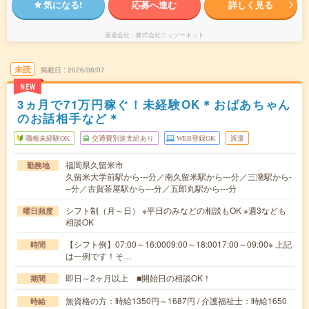
気になる!
応募へ進む
詳しく見る
派遣会社
株式会社ニッソーネット
未読
掲載日
2026/08/07
NEW
3ヵ月で71万円稼ぐ！未経験OK＊おばあちゃん
のお話相手など＊
職種未経験OK
交通費別途支給あり
WEB登録OK
派遣
福岡県久留米市
勤務地
久留米大学前駅から---分／南久留米駅から---分／三潴駅から-
--分／古賀茶屋駅から---分／五郎丸駅から---分
シフト制（月～日） ※平日のみなどの相談もOK ※週3なども
曜日頻度
相談OK
【シフト例】07:00～16:0009:00～18:0017:00～09:00※ 上記
時間
は一例です！そ…
即日～2ヶ月以上 ■開始日の相談OK！
期間
無資格の方：時給1350円～1687円 / 介護福祉士：時給1650
時給