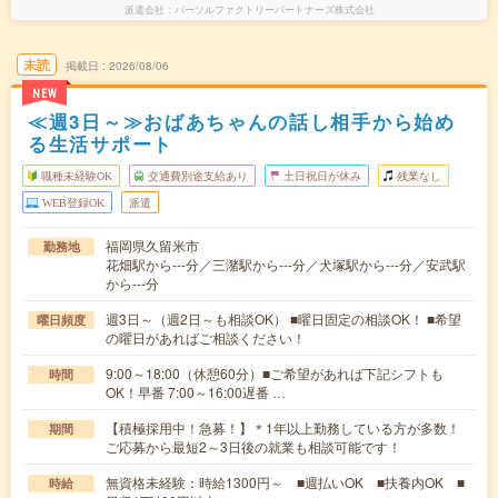
派遣会社
パーソルファクトリーパートナーズ株式会社
未読
掲載日
2026/08/06
NEW
≪週3日～≫おばあちゃんの話し相手から始め
る生活サポート
職種未経験OK
交通費別途支給あり
土日祝日が休み
残業なし
WEB登録OK
派遣
福岡県久留米市
勤務地
花畑駅から---分／三潴駅から---分／犬塚駅から---分／安武駅
から---分
週3日～（週2日～も相談OK） ■曜日固定の相談OK！ ■希望
曜日頻度
の曜日があればご相談ください！
9:00～18:00（休憩60分）■ご希望があれば下記シフトも
時間
OK！早番 7:00～16:00遅番 …
【積極採用中！急募！】＊1年以上勤務している方が多数！
期間
ご応募から最短2～3日後の就業も相談可能です！
無資格未経験：時給1300円～ ■週払いOK ■扶養内OK ■
時給