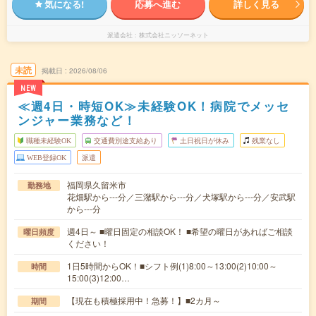
気になる!
応募へ進む
詳しく見る
派遣会社
株式会社ニッソーネット
未読
掲載日
2026/08/06
NEW
≪週4日・時短OK≫未経験OK！病院でメッセ
ンジャー業務など！
職種未経験OK
交通費別途支給あり
土日祝日が休み
残業なし
WEB登録OK
派遣
福岡県久留米市
勤務地
花畑駅から---分／三潴駅から---分／犬塚駅から---分／安武駅
から---分
週4日～ ■曜日固定の相談OK！ ■希望の曜日があればご相談
曜日頻度
ください！
1日5時間からOK！■シフト例(1)8:00～13:00(2)10:00～
時間
15:00(3)12:00…
【現在も積極採用中！急募！】■2カ月～
期間