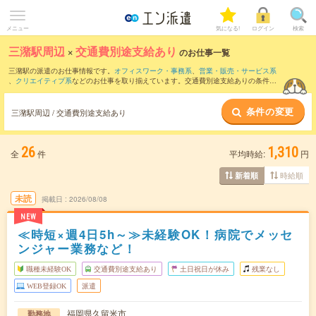
メニュー
気になる!
ログイン
検索
三潴駅周辺
×
交通費別途支給あり
のお仕事一覧
三潴駅の派遣のお仕事情報です。
オフィスワーク・事務系
、
営業・販売・サービス系
、
クリエイティブ系
などのお仕事を取り揃えています。交通費別途支給ありの条件の
他に、
職種未経験OK
、
友だちと一緒の応募OK
、
週4日勤務
などのこだわり条件も取り
揃えています。
条件の変更
三潴駅周辺 / 交通費別途支給あり
26
1,310
全
件
平均時給:
円
時給順
新着順
未読
掲載日
2026/08/08
NEW
≪時短×週4日5h～≫未経験OK！病院でメッセ
ンジャー業務など！
職種未経験OK
交通費別途支給あり
土日祝日が休み
残業なし
WEB登録OK
派遣
福岡県久留米市
勤務地