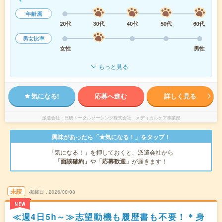
年齢層
20代
30代
40代
50代
60代
男女比率
女性
男性
もっと見る
気になる!
応募へ進む
詳しく見る
派遣会社
日研トータルソーシング株式会社 メディカルケア事業部
興味があったら「★気になる！」をタップ！
「気になる！」を押しておくと、派遣会社から
「面談確約」
や
「応募歓迎」
が届きます！
未読
掲載日
2026/08/08
NEW
≪週4日5h～≫志望動機も履歴書も不要！＊身