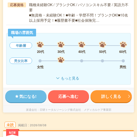
職種未経験OK / ブランクOK / パソコンスキル不要 / 英語力不
応募資格
要
■無資格・未経験OK！■年齢・学歴不問！ブランクOK!■10名
以上採用予定！■履歴書不要■社会保険完…
職場の雰囲気
年齢層
20代
30代
40代
50代
60代
男女比率
女性
男性
もっと見る
気になる!
応募へ進む
詳しく見る
派遣会社
日研トータルソーシング株式会社 メディカルケア事業部
未読
掲載日
2026/08/08
NEW