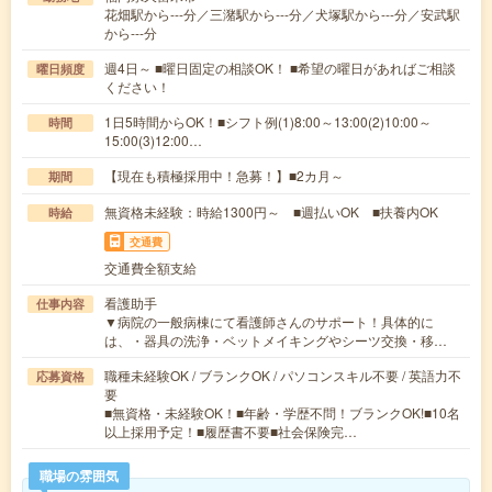
花畑駅から---分／三潴駅から---分／犬塚駅から---分／安武駅
から---分
週4日～ ■曜日固定の相談OK！ ■希望の曜日があればご相談
曜日頻度
ください！
1日5時間からOK！■シフト例(1)8:00～13:00(2)10:00～
時間
15:00(3)12:00…
【現在も積極採用中！急募！】■2カ月～
期間
無資格未経験：時給1300円～ ■週払いOK ■扶養内OK
時給
交通費
交通費全額支給
看護助手
仕事内容
▼病院の一般病棟にて看護師さんのサポート！具体的に
は、・器具の洗浄・ベットメイキングやシーツ交換・移…
職種未経験OK / ブランクOK / パソコンスキル不要 / 英語力不
応募資格
要
■無資格・未経験OK！■年齢・学歴不問！ブランクOK!■10名
以上採用予定！■履歴書不要■社会保険完…
職場の雰囲気