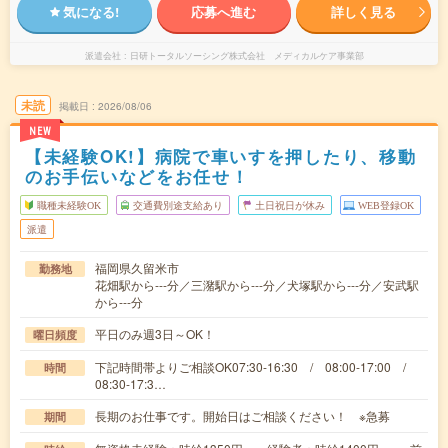
気になる!
応募へ進む
詳しく見る
派遣会社
日研トータルソーシング株式会社 メディカルケア事業部
未読
掲載日
2026/08/06
NEW
【未経験OK!】病院で車いすを押したり、移動
のお手伝いなどをお任せ！
職種未経験OK
交通費別途支給あり
土日祝日が休み
WEB登録OK
派遣
福岡県久留米市
勤務地
花畑駅から---分／三潴駅から---分／犬塚駅から---分／安武駅
から---分
平日のみ週3日～OK！
曜日頻度
下記時間帯よりご相談OK07:30-16:30 / 08:00-17:00 /
時間
08:30-17:3…
長期のお仕事です。開始日はご相談ください！ ※急募
期間