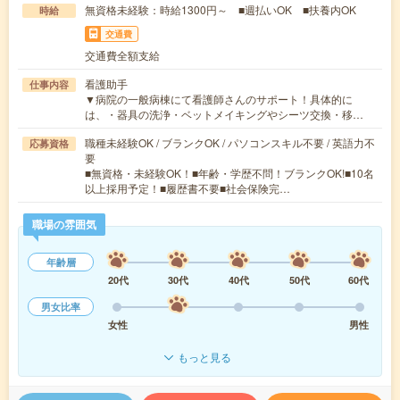
無資格未経験：時給1300円～ ■週払いOK ■扶養内OK
時給
交通費
交通費全額支給
看護助手
仕事内容
▼病院の一般病棟にて看護師さんのサポート！具体的に
は、・器具の洗浄・ベットメイキングやシーツ交換・移…
職種未経験OK / ブランクOK / パソコンスキル不要 / 英語力不
応募資格
要
■無資格・未経験OK！■年齢・学歴不問！ブランクOK!■10名
以上採用予定！■履歴書不要■社会保険完…
職場の雰囲気
年齢層
20代
30代
40代
50代
60代
男女比率
女性
男性
もっと見る