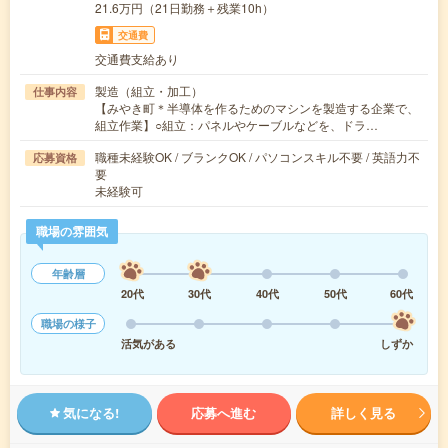
21.6万円（21日勤務＋残業10h）
交通費
交通費支給あり
製造（組立・加工）
仕事内容
【みやき町＊半導体を作るためのマシンを製造する企業で、
組立作業】○組立：パネルやケーブルなどを、ドラ…
職種未経験OK / ブランクOK / パソコンスキル不要 / 英語力不
応募資格
要
未経験可
職場の雰囲気
年齢層
20代
30代
40代
50代
60代
職場の様子
活気がある
しずか
気になる!
応募へ進む
詳しく見る