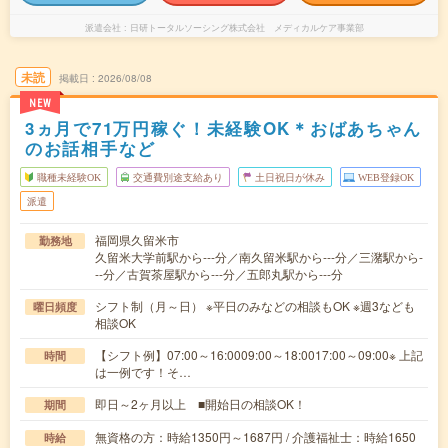
派遣会社
日研トータルソーシング株式会社 メディカルケア事業部
未読
掲載日
2026/08/08
NEW
3ヵ月で71万円稼ぐ！未経験OK＊おばあちゃん
のお話相手など
職種未経験OK
交通費別途支給あり
土日祝日が休み
WEB登録OK
派遣
福岡県久留米市
勤務地
久留米大学前駅から---分／南久留米駅から---分／三潴駅から-
--分／古賀茶屋駅から---分／五郎丸駅から---分
シフト制（月～日） ※平日のみなどの相談もOK ※週3なども
曜日頻度
相談OK
【シフト例】07:00～16:0009:00～18:0017:00～09:00※ 上記
時間
は一例です！そ…
即日～2ヶ月以上 ■開始日の相談OK！
期間
無資格の方：時給1350円～1687円 / 介護福祉士：時給1650
時給