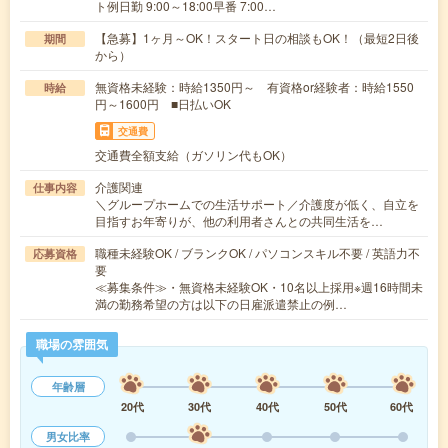
ト例日勤 9:00～18:00早番 7:00…
【急募】1ヶ月～OK！スタート日の相談もOK！（最短2日後
期間
から）
無資格未経験：時給1350円～ 有資格or経験者：時給1550
時給
円～1600円 ■日払いOK
交通費
交通費全額支給（ガソリン代もOK）
介護関連
仕事内容
＼グループホームでの生活サポート／介護度が低く、自立を
目指すお年寄りが、他の利用者さんとの共同生活を…
職種未経験OK / ブランクOK / パソコンスキル不要 / 英語力不
応募資格
要
≪募集条件≫・無資格未経験OK・10名以上採用※週16時間未
満の勤務希望の方は以下の日雇派遣禁止の例…
職場の雰囲気
年齢層
20代
30代
40代
50代
60代
男女比率