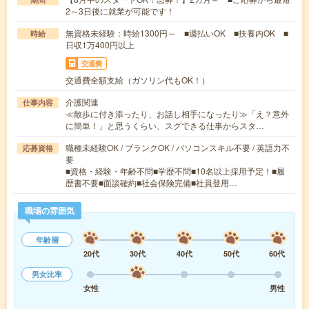
2～3日後に就業が可能です！
無資格未経験：時給1300円～ ■週払いOK ■扶養内OK ■
時給
日収1万400円以上
交通費
交通費全額支給（ガソリン代もOK！）
介護関連
仕事内容
≪散歩に付き添ったり、お話し相手になったり≫「え？意外
に簡単！」と思うくらい、スグできる仕事からスタ…
職種未経験OK / ブランクOK / パソコンスキル不要 / 英語力不
応募資格
要
■資格・経験・年齢不問■学歴不問■10名以上採用予定！■履
歴書不要■面談確約■社会保険完備■社員登用…
職場の雰囲気
年齢層
20代
30代
40代
50代
60代
男女比率
女性
男性