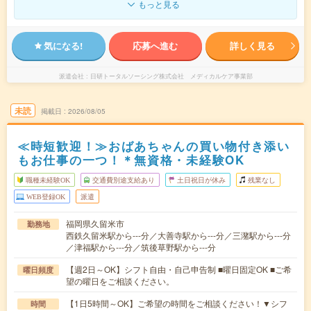
もっと見る
気になる!
応募へ進む
詳しく見る
派遣会社
日研トータルソーシング株式会社 メディカルケア事業部
未読
掲載日
2026/08/05
≪時短歓迎！≫おばあちゃんの買い物付き添い
もお仕事の一つ！＊無資格・未経験OK
職種未経験OK
交通費別途支給あり
土日祝日が休み
残業なし
WEB登録OK
派遣
福岡県久留米市
勤務地
西鉄久留米駅から---分／大善寺駅から---分／三潴駅から---分
／津福駅から---分／筑後草野駅から---分
【週2日～OK】シフト自由・自己申告制 ■曜日固定OK ■ご希
曜日頻度
望の曜日をご相談ください。
【1日5時間～OK】ご希望の時間をご相談ください！▼シフ
時間