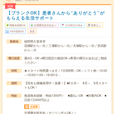
掲載日
2026/08/08
NEW
【ブランクOK】患者さんから”ありがとう”が
もらえる生活サポート
職種未経験OK
交通費別途支給あり
土日祝日が休み
残業なし
WEB登録OK
派遣
福岡県久留米市
勤務地
花畑駅から---分／三潴駅から---分／犬塚駅から---分／安武駅
から---分
週4日～OK ※曜日固定の相談OK ※希望の曜日があればご相談
曜日頻度
ください
★スタート時間選べます／1日5時間～OK～シフト例～10:00
時間
～15:0011:00～16:0012…
【現在も積極採用中！急募！】■2カ月～ 8月～、9月スター
期間
トもOK！
無資格未経験：時給1300円～ ■週払いOK ■扶養内OK ■
時給
日収1万400円以上
交通費
交通費全額支給（ガソリン代もOK！）