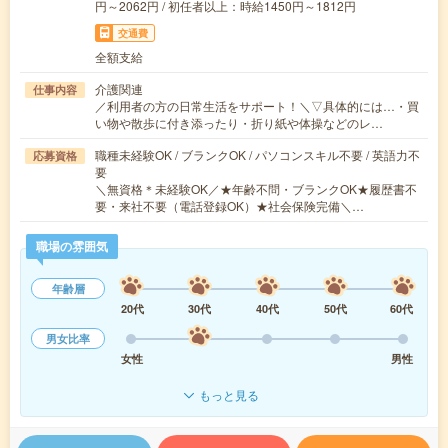
円～2062円 / 初任者以上：時給1450円～1812円
交通費
全額支給
介護関連
仕事内容
／利用者の方の日常生活をサポート！＼▽具体的には…・買
い物や散歩に付き添ったり・折り紙や体操などのレ…
職種未経験OK / ブランクOK / パソコンスキル不要 / 英語力不
応募資格
要
＼無資格＊未経験OK／★年齢不問・ブランクOK★履歴書不
要・来社不要（電話登録OK）★社会保険完備＼…
職場の雰囲気
年齢層
20代
30代
40代
50代
60代
男女比率
女性
男性
もっと見る