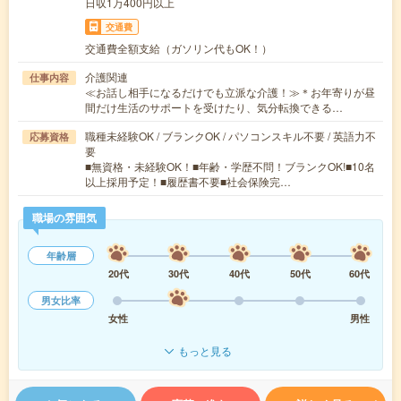
日収1万400円以上
交通費
交通費全額支給（ガソリン代もOK！）
介護関連
仕事内容
≪お話し相手になるだけでも立派な介護！≫＊お年寄りが昼
間だけ生活のサポートを受けたり、気分転換できる…
職種未経験OK / ブランクOK / パソコンスキル不要 / 英語力不
応募資格
要
■無資格・未経験OK！■年齢・学歴不問！ブランクOK!■10名
以上採用予定！■履歴書不要■社会保険完…
職場の雰囲気
年齢層
20代
30代
40代
50代
60代
男女比率
女性
男性
もっと見る