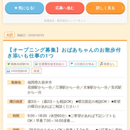
気になる!
応募へ進む
詳しく見る
派遣会社
株式会社ニッソーネット
未読
掲載日
2026/08/05
【オープニング募集】おばあちゃんのお散歩付
き添いも仕事の1つ
職種未経験OK
交通費別途支給あり
土日祝日が休み
残業なし
WEB登録OK
派遣
福岡県久留米市
勤務地
花畑駅から---分／三潴駅から---分／犬塚駅から---分／安武駅
から---分
週3日～（週2日～も相談OK） ■曜日固定の相談OK！ ■希望
曜日頻度
の曜日があればご相談ください！
9:00～18:00（休憩60分）■ご希望があれば下記シフトも
時間
OK！早番 7:00～16:00遅番 …
【8月中のスタートOK！急募！】2カ月～ ■ご応募から最短
期間