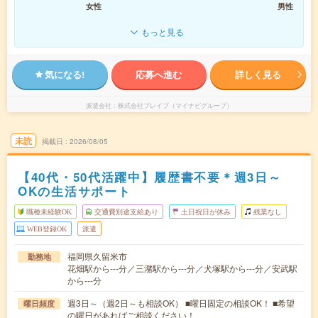
女性
男性
もっと見る
気になる!
応募へ進む
詳しく見る
派遣会社
株式会社ブレイブ（マイナビグループ）
未読
掲載日
2026/08/05
【40代・50代活躍中】履歴書不要＊週3日～
OKの生活サポート
職種未経験OK
交通費別途支給あり
土日祝日が休み
残業なし
WEB登録OK
派遣
福岡県久留米市
勤務地
花畑駅から---分／三潴駅から---分／犬塚駅から---分／安武駅
から---分
週3日～（週2日～も相談OK） ■曜日固定の相談OK！ ■希望
曜日頻度
の曜日があればご相談ください！