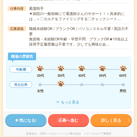
看護助手
仕事内容
▼病院の一般病棟にて看護師さんのサポート！＜具体的に
は…＞〇カルテをファイリングする〇チェックシート…
職種未経験OK / ブランクOK / パソコンスキル不要 / 英語力不
応募資格
要
無資格・未経験OK年齢・学歴不問 ブランクOK★10名以上
採用予定履歴書は不要です。少しでも興味があ…
職場の雰囲気
年齢層
20代
30代
40代
50代
60代
男女比率
女性
男性
もっと見る
気になる!
応募へ進む
詳しく見る
派遣会社
日研トータルソーシング株式会社 メディカルケア事業部