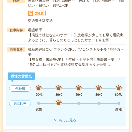
無資格未経験：時給1350円～ 経験者：時給1400円～ ※前
時給
払い・日払い・週払いOK
交通費
交通費全額支給
看護助手
仕事内容
【病院で移動などのサポート】患者様が少しでも早く退院出
来るように、暮らしのちょっとしたサポートをお願…
職種未経験OK / ブランクOK / パソコンスキル不要 / 英語力不
応募資格
要
【無資格・未経験OK】＊年齢・学歴不問！履歴書不要！＊
10名以上採用予定≪資格取得支援制度あり≫受講…
職場の雰囲気
年齢層
20代
30代
40代
50代
60代
男女比率
女性
男性
もっと見る