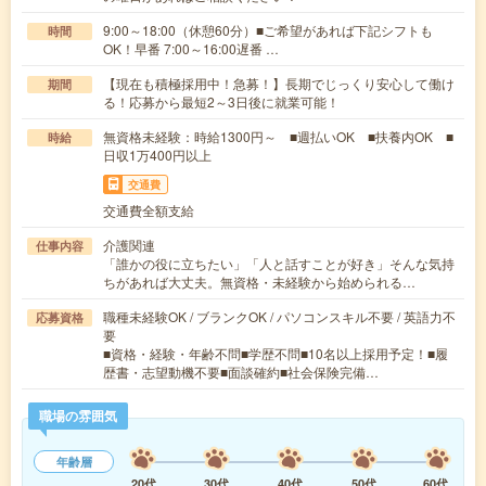
9:00～18:00（休憩60分）■ご希望があれば下記シフトも
時間
OK！早番 7:00～16:00遅番 …
【現在も積極採用中！急募！】長期でじっくり安心して働け
期間
る！応募から最短2～3日後に就業可能！
無資格未経験：時給1300円～ ■週払いOK ■扶養内OK ■
時給
日収1万400円以上
交通費
交通費全額支給
介護関連
仕事内容
「誰かの役に立ちたい」「人と話すことが好き」そんな気持
ちがあれば大丈夫。無資格・未経験から始められる…
職種未経験OK / ブランクOK / パソコンスキル不要 / 英語力不
応募資格
要
■資格・経験・年齢不問■学歴不問■10名以上採用予定！■履
歴書・志望動機不要■面談確約■社会保険完備…
職場の雰囲気
年齢層
20代
30代
40代
50代
60代