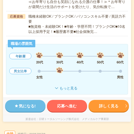
≪お年寄りも自分も笑顔になれる介護の仕事！≫＊お年寄り
が昼間だけ生活のサポートを受けたり、気分転換で…
職種未経験OK / ブランクOK / パソコンスキル不要 / 英語力不
応募資格
要
■無資格・未経験OK！■年齢・学歴不問！ブランクOK!■10名
以上採用予定！■履歴書不要■社会保険完…
職場の雰囲気
年齢層
20代
30代
40代
50代
60代
男女比率
女性
男性
もっと見る
気になる!
応募へ進む
詳しく見る
派遣会社
日研トータルソーシング株式会社 メディカルケア事業部
未読