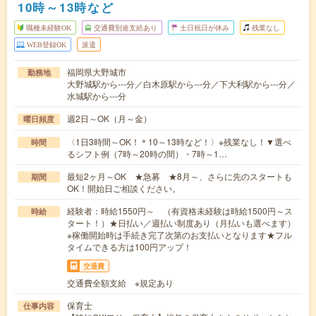
10時～13時など
職種未経験OK
交通費別途支給あり
土日祝日が休み
残業なし
WEB登録OK
派遣
福岡県大野城市
勤務地
大野城駅から---分／白木原駅から---分／下大利駅から---分／
水城駅から---分
週2日～OK（月～金）
曜日頻度
〈1日3時間～OK！＊10～13時など！〉※残業なし！▼選べ
時間
るシフト例（7時～20時の間）・7時～1…
最短2ヶ月～OK ★急募 ★8月～、さらに先のスタートも
期間
OK！開始日ご相談ください。
経験者：時給1550円～ （有資格未経験は時給1500円～ス
時給
タート！）★日払い／週払い制度あり（月払いも選べます）
※稼働開始時は手続き完了次第のお支払いとなります★フル
タイムできる方は100円アップ！
交通費
交通費全額支給 ※規定あり
保育士
仕事内容