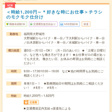
NEW
＜時給1,200円～＊好きな時にお仕事＞チラシ
のモクモク仕分け
職種未経験OK
交通費別途支給あり
WEB登録OK
派遣
福岡県大野城市
勤務地
大野城駅からバイク・車---分／下大利駅からバイク・車---分
／白木原駅からバイク・車---分／水城駅からバイク・車---分
週0日～/月1日～OK！ （月～日のあいだ） ★「土曜と日曜だ
曜日頻度
け」など色々な働き方ができます！ ★お仕事ゼロの週があっ
ても大丈夫。 働きたい日、お休みの希望はお気軽にご相談く
ださい！
9:00～17:0010:00～19:00 など■ 他の時間帯もお気軽にご
時間
相談ください！
単発1日～！ ★勤務開始日や期間はお気軽にご相談くださ
期間
い！ ＃8月～ ＃9月～
時給1,200円～1,625円
時給
交通費
■ 交通費規定内支給 ※派遣先による