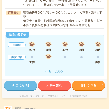
【時短OK!フリー保育士】担任の保育士さんのサポートをお
任せします。～具体的なお仕事～・登園時のお迎…
職種未経験OK / ブランクOK / パソコンスキル不要 / 英語力不
応募資格
要
保育士・保母・幼稚園教諭資格をお持ちの方＊履歴書・来社
不要＊資格があれば保育園でのお仕事が未経験でも…
職場の雰囲気
年齢層
20代
30代
40代
50代
60代
男女比率
女性
男性
もっと見る
気になる!
応募へ進む
詳しく見る
派遣会社
マンパワーグループ株式会社 ケアサービス事業部（保育）
未読
掲載日
2026/08/07