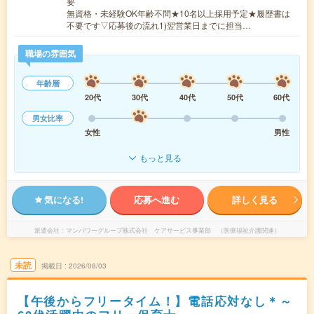
要
無資格・未経験OK年齢不問★10名以上採用予定★履歴書は
不要です▽応募後の流れ1)翌営業日までに担当…
職場の雰囲気
年齢層
20代
30代
40代
50代
60代
男女比率
女性
男性
もっと見る
気になる!
応募へ進む
詳しく見る
派遣会社
マンパワーグループ株式会社 ケアサービス事業部 （医療福祉介護関連）
未読
掲載日
2026/08/03
【午後からフリータイム！】電話応対なし＊～