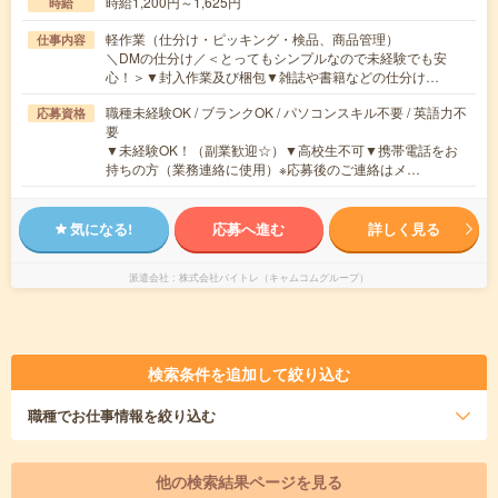
時給1,200円～1,625円
時給
軽作業（仕分け・ピッキング・検品、商品管理）
仕事内容
＼DMの仕分け／＜とってもシンプルなので未経験でも安
心！＞▼封入作業及び梱包▼雑誌や書籍などの仕分け…
職種未経験OK / ブランクOK / パソコンスキル不要 / 英語力不
応募資格
要
▼未経験OK！（副業歓迎☆）▼高校生不可▼携帯電話をお
持ちの方（業務連絡に使用）※応募後のご連絡はメ…
気になる!
応募へ進む
詳しく見る
派遣会社
株式会社バイトレ（キャムコムグループ）
検索条件を追加して絞り込む
職種
でお仕事情報を絞り込む
他の検索結果ページを見る