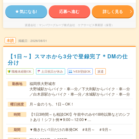
気になる!
応募へ進む
詳しく見る
派遣会社
マンパワーグループ株式会社 ケアサービス事業部（保育）
未読
掲載日
2026/08/01
【1日～】スマホから3分で登録完了＊DMの仕
分け
職種未経験OK
土日祝日が休み
WEB登録OK
派遣
福岡県大野城市
勤務地
大野城駅からバイク・車---分／下大利駅からバイク・車---分
／白木原駅からバイク・車---分／水城駅からバイク・車---分
月～金のうち、1日～OK！
曜日頻度
【1日3時間～も相談OK!】午前中のみや18時以降などのシフ
時間
トあり！シフト例▼9:00～12:00▼…
▼働きたい1日だけの単発OK ＃8月～ ＃9月～
期間