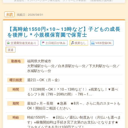
派遣会社
マンパワーグループ株式会社 ケアサービス事業部 （医療福祉介護関連）
未読
掲載日
2026/08/01
【高時給1550円×10～13時など】子どもの成長
を後押し＊小規模保育園で保育士
交通費別途支給あり
土日祝日が休み
残業なし
WEB登録OK
派遣
福岡県大野城市
勤務地
大野城駅から---分／白木原駅から---分／下大利駅から---分／
水城駅から---分
週2日～OK（月～金）
曜日頻度
〈1日3時間～OK！＊10～13時など！〉※残業なし！▼選べ
時間
るシフト例（7時～20時の間）・7時～1…
最短2ヶ月～長期 ★急募 ★8月～、さらに先のスタートも
期間
OK！開始日ご相談ください。
時給1550円～ ★日払い／週払い制度あり（月払いも選べま
時給
す）※稼働開始時は手続き完了次第のお支払いとなります★
フルタイムできる方は100円アップ！