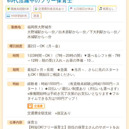
60代活躍中のフリー保育士
職種未経験OK
交通費別途支給あり
土日祝日が休み
残業なし
WEB登録OK
派遣
福岡県大野城市
勤務地
大野城駅から---分／白木原駅から---分／下大利駅から---分／
水城駅から---分
週2日～OK（月～金）
曜日頻度
1日3時間～OK！（7時～20時の間）▼選べるシフト例・7時
時間
～12時：朝の受け入れ～お昼の準備・10…
最短2ヶ月～長期 ★急募 ★当月～、さらに先のスタート
期間
もOK！開始日ご相談ください。
経験者：時給1550円～ （有資格未経験は時給1500円～ス
時給
タート！）★日払い／週払い制度あり（月払いも選べます）
※稼働開始時は手続き完了次第のお支払いとなります★フル
タイムできる方は100円アップ！
交通費
交通費全額支給 ※規定あり
保育士
仕事内容
【時短OK!フリー保育士】担任の保育士さんのサポートをお