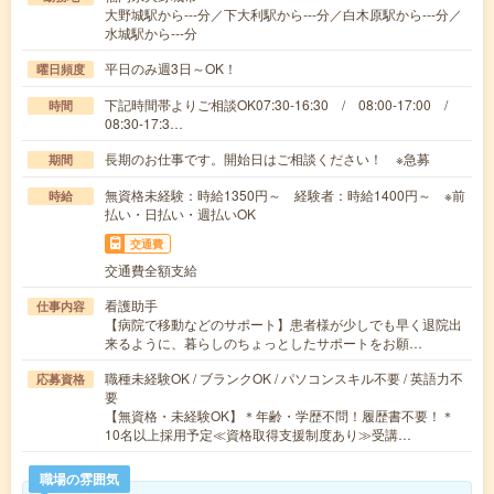
大野城駅から---分／下大利駅から---分／白木原駅から---分／
水城駅から---分
平日のみ週3日～OK！
曜日頻度
下記時間帯よりご相談OK07:30-16:30 / 08:00-17:00 /
時間
08:30-17:3…
長期のお仕事です。開始日はご相談ください！ ※急募
期間
無資格未経験：時給1350円～ 経験者：時給1400円～ ※前
時給
払い・日払い・週払いOK
交通費
交通費全額支給
看護助手
仕事内容
【病院で移動などのサポート】患者様が少しでも早く退院出
来るように、暮らしのちょっとしたサポートをお願…
職種未経験OK / ブランクOK / パソコンスキル不要 / 英語力不
応募資格
要
【無資格・未経験OK】＊年齢・学歴不問！履歴書不要！＊
10名以上採用予定≪資格取得支援制度あり≫受講…
職場の雰囲気