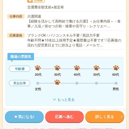
交通費
交通費全額支給※規定有
介護関連
仕事内容
【経験を活かして高時給で働ける介護】～お仕事内容～・食
事／入浴／排せつ介助・移乗や見守り・レクリエー…
ブランクOK / パソコンスキル不要 / 英語力不要
応募資格
年齢不問★10名以上採用予定★履歴書は不要です▽応募後の
流れ1)翌営業日までに担当より電話・メールで…
職場の雰囲気
年齢層
20代
30代
40代
50代
60代
男女比率
女性
男性
もっと見る
気になる!
応募へ進む
詳しく見る