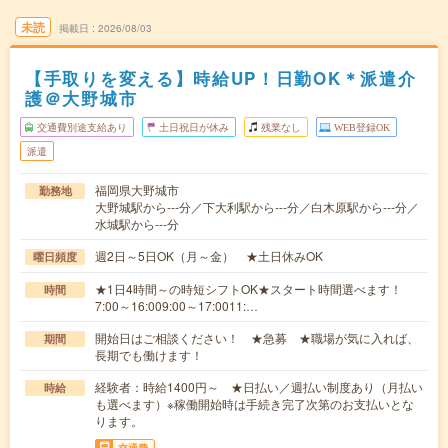
未読
掲載日
2026/08/03
【手取りを変える】時給UP！日勤OK＊派遣介
護＠大野城市
交通費別途支給あり
土日祝日が休み
残業なし
WEB登録OK
派遣
福岡県大野城市
勤務地
大野城駅から---分／下大利駅から---分／白木原駅から---分／
水城駅から---分
週2日～5日OK（月～金） ★土日休みOK
曜日頻度
★1日4時間～の時短シフトOK★スタート時間選べます！
時間
7:00～16:009:00～17:0011:…
開始日はご相談ください！ ★急募 ★職場が気に入れば、
期間
長期でも働けます！
経験者：時給1400円～ ★日払い／週払い制度あり（月払い
時給
も選べます）※稼働開始時は手続き完了次第のお支払いとな
ります。