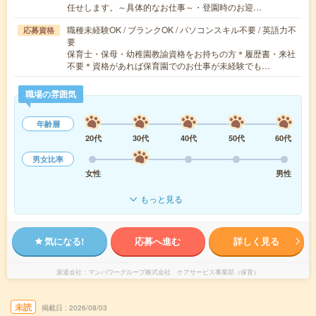
任せします。～具体的なお仕事～・登園時のお迎…
職種未経験OK / ブランクOK / パソコンスキル不要 / 英語力不
応募資格
要
保育士・保母・幼稚園教諭資格をお持ちの方＊履歴書・来社
不要＊資格があれば保育園でのお仕事が未経験でも…
職場の雰囲気
年齢層
20代
30代
40代
50代
60代
男女比率
女性
男性
もっと見る
気になる!
応募へ進む
詳しく見る
派遣会社
マンパワーグループ株式会社 ケアサービス事業部（保育）
未読
掲載日
2026/08/03