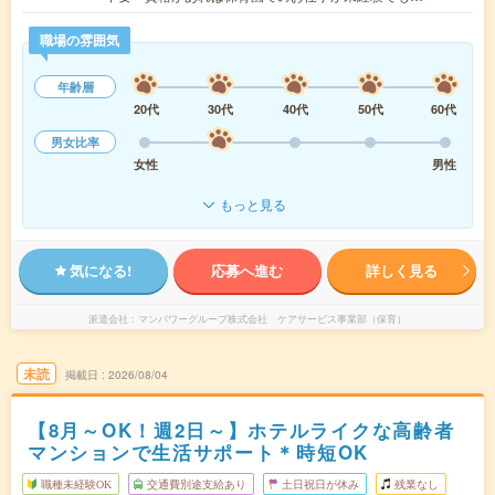
職場の雰囲気
年齢層
20代
30代
40代
50代
60代
男女比率
女性
男性
もっと見る
気になる!
応募へ進む
詳しく見る
派遣会社
マンパワーグループ株式会社 ケアサービス事業部（保育）
未読
掲載日
2026/08/04
【8月～OK！週2日～】ホテルライクな高齢者
マンションで生活サポート＊時短OK
職種未経験OK
交通費別途支給あり
土日祝日が休み
残業なし