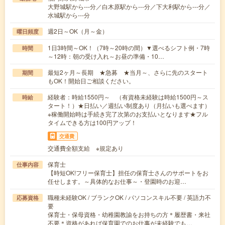
大野城駅から---分／白木原駅から---分／下大利駅から---分／
水城駅から---分
週2日～OK（月～金）
曜日頻度
1日3時間～OK！（7時～20時の間）▼選べるシフト例・7時
時間
～12時：朝の受け入れ～お昼の準備・10…
最短2ヶ月～長期 ★急募 ★当月～、さらに先のスタート
期間
もOK！開始日ご相談ください。
経験者：時給1550円～ （有資格未経験は時給1500円～ス
時給
タート！）★日払い／週払い制度あり（月払いも選べます）
※稼働開始時は手続き完了次第のお支払いとなります★フル
タイムできる方は100円アップ！
交通費
交通費全額支給 ※規定あり
保育士
仕事内容
【時短OK!フリー保育士】担任の保育士さんのサポートをお
任せします。～具体的なお仕事～・登園時のお迎…
職種未経験OK / ブランクOK / パソコンスキル不要 / 英語力不
応募資格
要
保育士・保母資格・幼稚園教諭をお持ちの方＊履歴書・来社
不要＊資格があれば保育園でのお仕事が未経験でも…