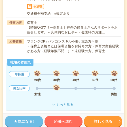
交通費
交通費全額支給 ※規定あり
保育士
仕事内容
【時短OK!フリー保育士】担任の保育士さんのサポートをお
任せします。～具体的なお仕事～・登園時のお迎…
ブランクOK / パソコンスキル不要 / 英語力不要
応募資格
・保育士資格または保母資格をお持ちの方・保育の実務経験
がある方（経験年数不問！）＊未経験の方、保育士…
職場の雰囲気
年齢層
20代
30代
40代
50代
60代
男女比率
女性
男性
もっと見る
気になる!
応募へ進む
詳しく見る