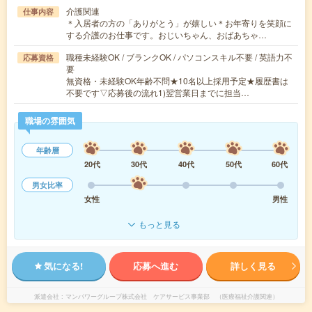
介護関連
仕事内容
＊入居者の方の「ありがとう」が嬉しい＊お年寄りを笑顔に
する介護のお仕事です。おじいちゃん、おばあちゃ…
職種未経験OK / ブランクOK / パソコンスキル不要 / 英語力不
応募資格
要
無資格・未経験OK年齢不問★10名以上採用予定★履歴書は
不要です▽応募後の流れ1)翌営業日までに担当…
職場の雰囲気
年齢層
20代
30代
40代
50代
60代
男女比率
女性
男性
もっと見る
気になる!
応募へ進む
詳しく見る
派遣会社
マンパワーグループ株式会社 ケアサービス事業部 （医療福祉介護関連）