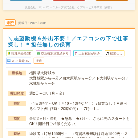
派遣会社
マンパワーグループ株式会社 ケアサービス事業部（保育）
未読
掲載日
2026/08/01
＼志望動機＆外出不要！／エアコンの下で仕事
探し！＊担任無しの保育
職種未経験OK
交通費別途支給あり
土日祝日が休み
残業なし
WEB登録OK
派遣
福岡県大野城市
勤務地
大野城駅から---分／白木原駅から---分／下大利駅から---分／
水城駅から---分
週2日～OK（月～金）
曜日頻度
〈1日3時間～OK！＊10～13時など！〉※残業なし！▼選べ
時間
るシフト例（7時～20時の間）・7時～1…
最短2ヶ月～長期 ★急募 ★8月～、さらに先のスタートも
期間
OK！開始日ご相談ください。
経験者：時給1550円～ （有資格未経験は時給1500円～ス
時給