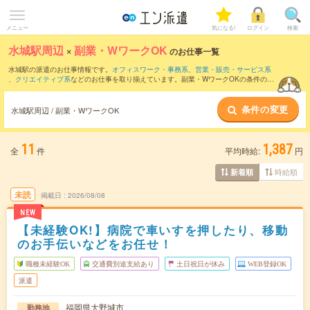
メニュー
気になる!
ログイン
検索
水城駅周辺
×
副業・WワークOK
のお仕事一覧
水城駅の派遣のお仕事情報です。
オフィスワーク・事務系
、
営業・販売・サービス系
、
クリエイティブ系
などのお仕事を取り揃えています。副業・WワークOKの条件の他
に、
交通費別途支給あり
、
職種未経験OK
、
友だちと一緒の応募OK
などのこだわり条
件も取り揃えています。
条件の変更
水城駅周辺 / 副業・WワークOK
11
1,387
全
件
平均時給:
円
時給順
新着順
未読
掲載日
2026/08/08
NEW
【未経験OK!】病院で車いすを押したり、移動
のお手伝いなどをお任せ！
職種未経験OK
交通費別途支給あり
土日祝日が休み
WEB登録OK
派遣
福岡県大野城市
勤務地