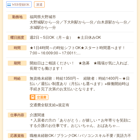
WEB登録OK
派遣
福岡県大野城市
勤務地
大野城駅から---分／下大利駅から---分／白木原駅から---分／
水城駅から---分
週2日～5日OK（月～金） ★土日休みOK
曜日頻度
★1日4時間～の時短シフトOK★スタート時間選べます！
時間
7:00～16:009:00～17:0011:…
開始日はご相談ください！ ★急募 ★職場が気に入れば、
期間
長期でも働けます！
無資格未経験：時給1350円～ 経験者：時給1400円～★日
時給
払い／週払い制度あり（月払いも選べます）※稼働開始時は
手続き完了次第のお支払いとなります。
交通費
交通費全額支給※規定有
介護関連
仕事内容
＊入居者の方の「ありがとう」が嬉しい＊お年寄りを笑顔に
する介護のお仕事です。おじいちゃん、おばあちゃ…
職種未経験OK / ブランクOK / パソコンスキル不要 / 英語力不
応募資格