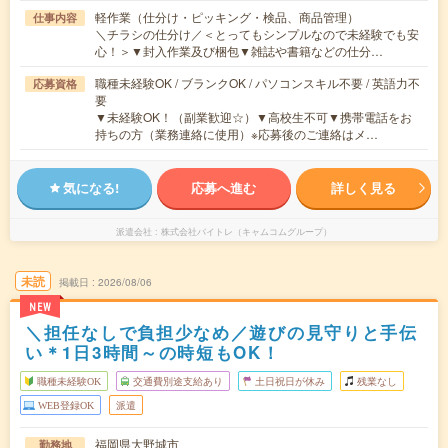
軽作業（仕分け・ピッキング・検品、商品管理）
仕事内容
＼チラシの仕分け／＜とってもシンプルなので未経験でも安
心！＞▼封入作業及び梱包▼雑誌や書籍などの仕分…
職種未経験OK / ブランクOK / パソコンスキル不要 / 英語力不
応募資格
要
▼未経験OK！（副業歓迎☆）▼高校生不可▼携帯電話をお
持ちの方（業務連絡に使用）※応募後のご連絡はメ…
気になる!
応募へ進む
詳しく見る
派遣会社
株式会社バイトレ（キャムコムグループ）
未読
掲載日
2026/08/06
NEW
＼担任なしで負担少なめ／遊びの見守りと手伝
い＊1日3時間～の時短もOK！
職種未経験OK
交通費別途支給あり
土日祝日が休み
残業なし
WEB登録OK
派遣
福岡県大野城市
勤務地