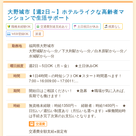
大野城市【週2日～】ホテルライクな高齢者マ
ンションで生活サポート
職種未経験OK
交通費別途支給あり
土日祝日が休み
残業なし
WEB登録OK
派遣
福岡県大野城市
勤務地
大野城駅から---分／下大利駅から---分／白木原駅から---分／
水城駅から---分
週2日～5日OK（月～金） ★土日休みOK
曜日頻度
★1日4時間～の時短シフトOK★スタート時間選べます！
時間
7:00～16:009:00～17:0011:…
開始日はご相談ください！ ★急募 ★職場が気に入れば、
期間
長期でも働けます！
無資格未経験：時給1350円～ 経験者：時給1400円～ ★
時給
日払い／週払い制度あり（月払いも選べます）※稼働開始時
は手続き完了次第のお支払いとなります。
交通費
交通費全額支給※規定有