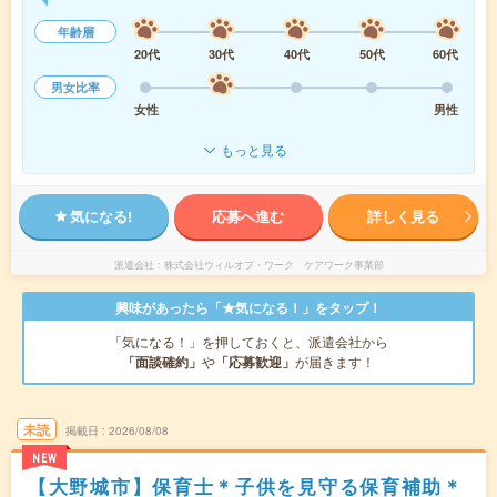
年齢層
20代
30代
40代
50代
60代
男女比率
女性
男性
もっと見る
気になる!
応募へ進む
詳しく見る
派遣会社
株式会社ウィルオブ・ワーク ケアワーク事業部
興味があったら「★気になる！」をタップ！
「気になる！」を押しておくと、派遣会社から
「面談確約」
や
「応募歓迎」
が届きます！
未読
掲載日
2026/08/08
NEW
【大野城市】保育士＊子供を見守る保育補助＊