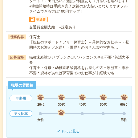
タート！）★日払い／週払い制度あり（月払いも選べます）
※稼働開始時は手続き完了次第のお支払いとなります★フル
タイムできる方は100円アップ！
交通費
交通費全額支給 ※規定あり
保育士
仕事内容
【担任のサポート＊フリー保育士】～具体的なお仕事～・登
園時のお迎え／お送り・園児とのおさんぽや室内あ…
職種未経験OK / ブランクOK / パソコンスキル不要 / 英語力不
応募資格
要
保育士・保母・幼稚園教諭資格をお持ちの方＊履歴書・来社
不要＊資格があれば保育園でのお仕事が未経験でも…
職場の雰囲気
年齢層
20代
30代
40代
50代
60代
男女比率
女性
男性
もっと見る