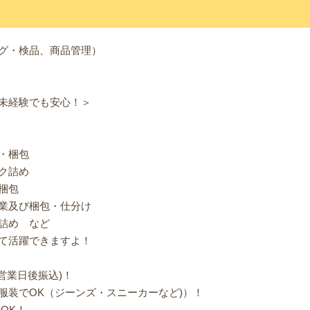
グ・検品、商品管理）
未経験でも安心！＞
・梱包
ク詰め
梱包
業及び梱包・仕分け
詰め など
て活躍できますよ！
営業日後振込)！
服装でOK（ジーンズ・スニーカーなど)）！
OK！