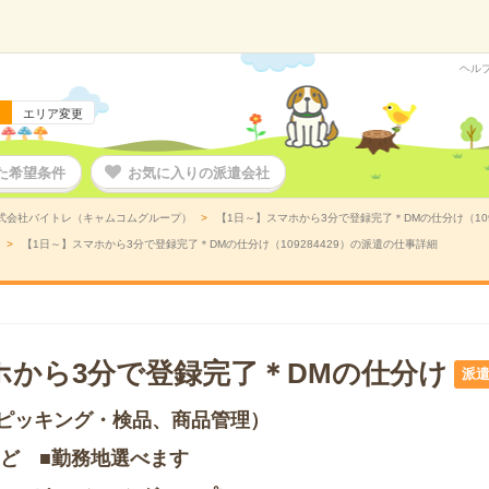
ヘル
エリア変更
た希望条件
お気に入りの派遣会社
式会社バイトレ（キャムコムグループ）
【1日～】スマホから3分で登録完了＊DMの仕分け（109
【1日～】スマホから3分で登録完了＊DMの仕分け（109284429）の派遣の仕事詳細
ホから3分で登録完了＊DMの仕分け
派
ピッキング・検品、商品管理）
など ■勤務地選べます