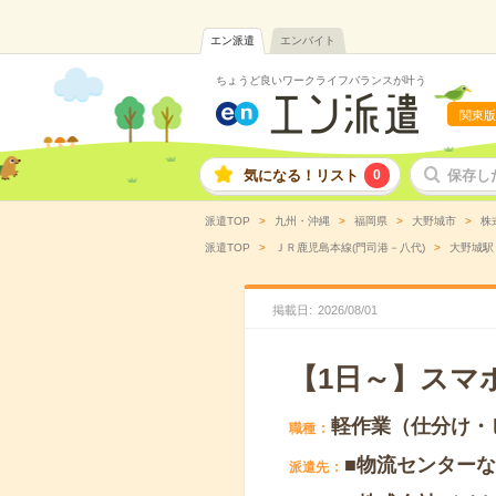
エン派遣
エンバイト
ちょうど良いワークライフバランスが叶う
関東版
気になる！リスト
0
保存し
派遣TOP
九州・沖縄
福岡県
大野城市
株
派遣TOP
ＪＲ鹿児島本線(門司港－八代)
大野城駅
掲載日
2026
/
08
/
01
【1日～】スマ
軽作業（仕分け・
職種
■物流センター
派遣先