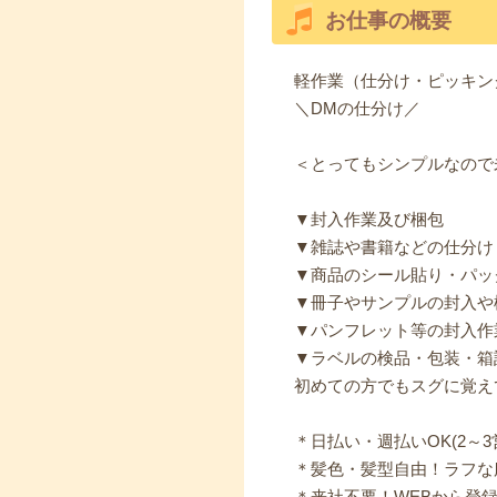
お仕事の概要
軽作業（仕分け・ピッキン
＼DMの仕分け／
＜とってもシンプルなので
▼封入作業及び梱包
▼雑誌や書籍などの仕分け
▼商品のシール貼り・パッ
▼冊子やサンプルの封入や
▼パンフレット等の封入作
▼ラベルの検品・包装・箱
初めての方でもスグに覚え
＊日払い・週払いOK(2～3
＊髪色・髪型自由！ラフな
＊来社不要！WEBから登録