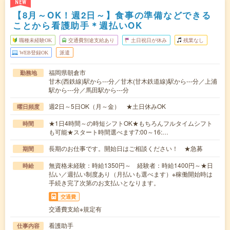
NEW
【8月～OK！週2日～】食事の準備などできる
ことから看護助手＊週払いOK
職種未経験OK
交通費別途支給あり
土日祝日が休み
残業なし
WEB登録OK
派遣
福岡県朝倉市
勤務地
甘木(西鉄線)駅から---分／甘木(甘木鉄道線)駅から---分／上浦
駅から---分／馬田駅から---分
週2日～5日OK（月～金） ★土日休みOK
曜日頻度
★1日4時間～の時短シフトOK★もちろんフルタイムシフト
時間
も可能★スタート時間選べます7:00～16:…
長期のお仕事です。開始日はご相談ください！ ★急募
期間
無資格未経験：時給1350円～ 経験者：時給1400円～★日
時給
払い／週払い制度あり（月払いも選べます）※稼働開始時は
手続き完了次第のお支払いとなります。
交通費
交通費支給※規定有
看護助手
仕事内容