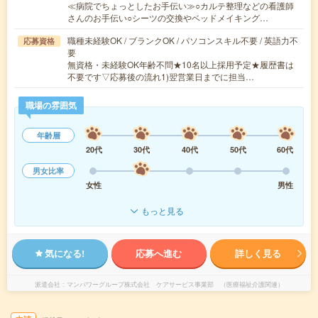
≪病院でちょっとしたお手伝い≫○カルテ整理などの看護師
さんのお手伝い○シーツの交換やベッドメイキング…
職種未経験OK / ブランクOK / パソコンスキル不要 / 英語力不
応募資格
要
無資格・未経験OK年齢不問★10名以上採用予定★履歴書は
不要です▽応募後の流れ1)翌営業日までに担当…
職場の雰囲気
年齢層
20代
30代
40代
50代
60代
男女比率
女性
男性
もっと見る
気になる!
応募へ進む
詳しく見る
派遣会社
マンパワーグループ株式会社 ケアサービス事業部 （医療福祉介護関連）