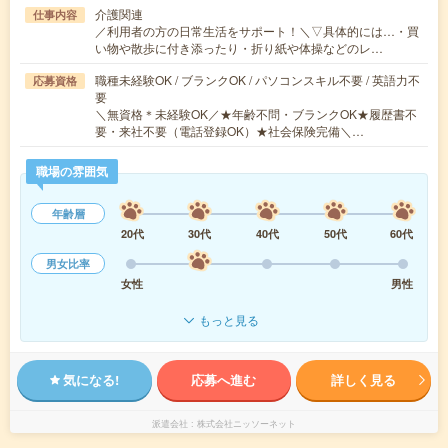
介護関連
仕事内容
／利用者の方の日常生活をサポート！＼▽具体的には…・買
い物や散歩に付き添ったり・折り紙や体操などのレ…
職種未経験OK / ブランクOK / パソコンスキル不要 / 英語力不
応募資格
要
＼無資格＊未経験OK／★年齢不問・ブランクOK★履歴書不
要・来社不要（電話登録OK）★社会保険完備＼…
職場の雰囲気
年齢層
20代
30代
40代
50代
60代
男女比率
女性
男性
もっと見る
気になる!
応募へ進む
詳しく見る
派遣会社
株式会社ニッソーネット