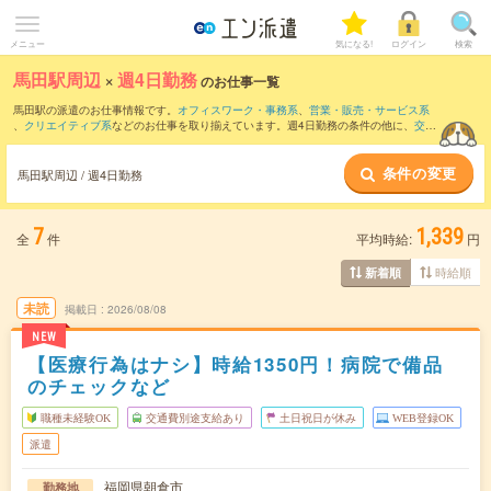
メニュー
気になる!
ログイン
検索
馬田駅周辺
×
週4日勤務
のお仕事一覧
馬田駅の派遣のお仕事情報です。
オフィスワーク・事務系
、
営業・販売・サービス系
、
クリエイティブ系
などのお仕事を取り揃えています。週4日勤務の条件の他に、
交通
費別途支給あり
、
職種未経験OK
、
友だちと一緒の応募OK
などのこだわり条件も取り
揃えています。
条件の変更
馬田駅周辺 / 週4日勤務
7
1,339
全
件
平均時給:
円
時給順
新着順
未読
掲載日
2026/08/08
NEW
【医療行為はナシ】時給1350円！病院で備品
のチェックなど
職種未経験OK
交通費別途支給あり
土日祝日が休み
WEB登録OK
派遣
福岡県朝倉市
勤務地