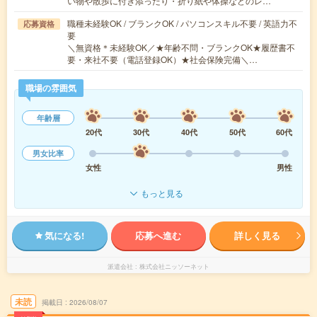
い物や散歩に付き添ったり・折り紙や体操などのレ…
職種未経験OK / ブランクOK / パソコンスキル不要 / 英語力不
応募資格
要
＼無資格＊未経験OK／★年齢不問・ブランクOK★履歴書不
要・来社不要（電話登録OK）★社会保険完備＼…
職場の雰囲気
年齢層
20代
30代
40代
50代
60代
男女比率
女性
男性
もっと見る
気になる!
応募へ進む
詳しく見る
派遣会社
株式会社ニッソーネット
未読
掲載日
2026/08/07