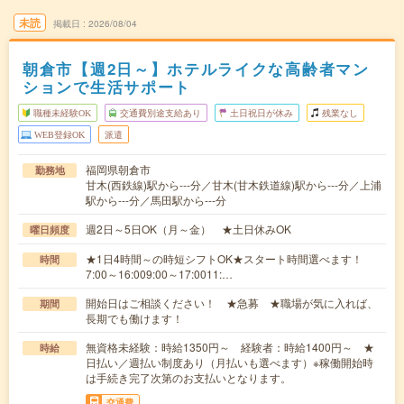
未読
掲載日
2026/08/04
朝倉市【週2日～】ホテルライクな高齢者マン
ションで生活サポート
職種未経験OK
交通費別途支給あり
土日祝日が休み
残業なし
WEB登録OK
派遣
福岡県朝倉市
勤務地
甘木(西鉄線)駅から---分／甘木(甘木鉄道線)駅から---分／上浦
駅から---分／馬田駅から---分
週2日～5日OK（月～金） ★土日休みOK
曜日頻度
★1日4時間～の時短シフトOK★スタート時間選べます！
時間
7:00～16:009:00～17:0011:…
開始日はご相談ください！ ★急募 ★職場が気に入れば、
期間
長期でも働けます！
無資格未経験：時給1350円～ 経験者：時給1400円～ ★
時給
日払い／週払い制度あり（月払いも選べます）※稼働開始時
は手続き完了次第のお支払いとなります。
交通費