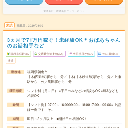
派遣会社
株式会社ニッソーネット
未読
掲載日
2026/08/02
3ヵ月で71万円稼ぐ！未経験OK＊おばあちゃん
のお話相手など
職種未経験OK
交通費別途支給あり
土日祝日が休み
WEB登録OK
派遣
福岡県朝倉市
勤務地
甘木(西鉄線)駅から---分／甘木(甘木鉄道線)駅から---分／上浦
駅から---分／馬田駅から---分
シフト制（月～日） ※平日のみなどの相談もOK ※週3なども
曜日頻度
相談OK
【シフト例】07:00～16:0009:00～18:0017:00～09:00※ 上記
時間
は一例です！そ…
即日～2ヶ月以上 ■開始日の相談OK！
期間
無資格の方：時給1350円～1687円 / 介護福祉士：時給1650