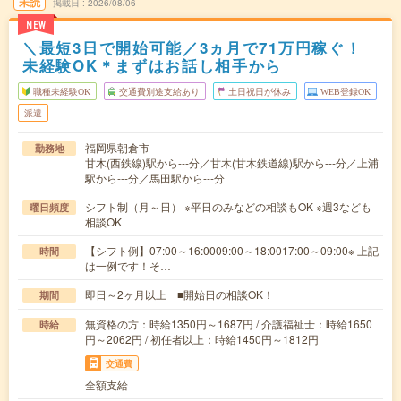
未読
掲載日
2026/08/06
NEW
＼最短3日で開始可能／3ヵ月で71万円稼ぐ！
未経験OK＊まずはお話し相手から
職種未経験OK
交通費別途支給あり
土日祝日が休み
WEB登録OK
派遣
福岡県朝倉市
勤務地
甘木(西鉄線)駅から---分／甘木(甘木鉄道線)駅から---分／上浦
駅から---分／馬田駅から---分
シフト制（月～日） ※平日のみなどの相談もOK ※週3なども
曜日頻度
相談OK
【シフト例】07:00～16:0009:00～18:0017:00～09:00※ 上記
時間
は一例です！そ…
即日～2ヶ月以上 ■開始日の相談OK！
期間
無資格の方：時給1350円～1687円 / 介護福祉士：時給1650
時給
円～2062円 / 初任者以上：時給1450円～1812円
交通費
全額支給