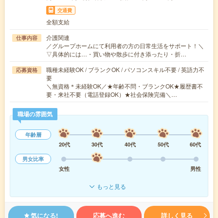
交通費
全額支給
介護関連
仕事内容
／グループホームにて利用者の方の日常生活をサポート！＼
▽具体的には…・買い物や散歩に付き添ったり・折…
職種未経験OK / ブランクOK / パソコンスキル不要 / 英語力不
応募資格
要
＼無資格＊未経験OK／★年齢不問・ブランクOK★履歴書不
要・来社不要（電話登録OK）★社会保険完備＼…
職場の雰囲気
年齢層
20代
30代
40代
50代
60代
男女比率
女性
男性
もっと見る
気になる!
応募へ進む
詳しく見る