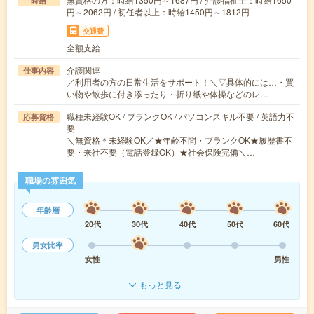
時給
円～2062円 / 初任者以上：時給1450円～1812円
交通費
全額支給
介護関連
仕事内容
／利用者の方の日常生活をサポート！＼▽具体的には…・買
い物や散歩に付き添ったり・折り紙や体操などのレ…
職種未経験OK / ブランクOK / パソコンスキル不要 / 英語力不
応募資格
要
＼無資格＊未経験OK／★年齢不問・ブランクOK★履歴書不
要・来社不要（電話登録OK）★社会保険完備＼…
職場の雰囲気
年齢層
20代
30代
40代
50代
60代
男女比率
女性
男性
もっと見る