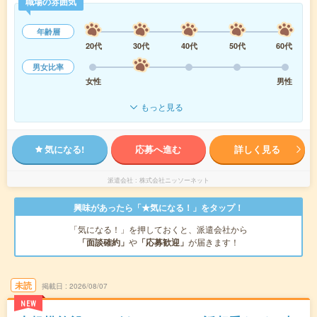
職場の雰囲気
年齢層
20代
30代
40代
50代
60代
男女比率
女性
男性
もっと見る
気になる!
応募へ進む
詳しく見る
派遣会社
株式会社ニッソーネット
興味があったら「★気になる！」をタップ！
「気になる！」を押しておくと、派遣会社から
「面談確約」
や
「応募歓迎」
が届きます！
未読
掲載日
2026/08/07
NEW