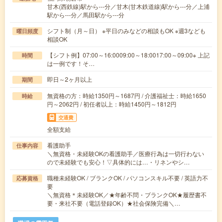
甘木(西鉄線)駅から---分／甘木(甘木鉄道線)駅から---分／上浦
駅から---分／馬田駅から---分
シフト制（月～日） ※平日のみなどの相談もOK ※週3なども
曜日頻度
相談OK
【シフト例】07:00～16:0009:00～18:0017:00～09:00※ 上記
時間
は一例です！そ…
即日～2ヶ月以上
期間
無資格の方：時給1350円～1687円 / 介護福祉士：時給1650
時給
円～2062円 / 初任者以上：時給1450円～1812円
交通費
全額支給
看護助手
仕事内容
＼無資格・未経験OKの看護助手／医療行為は一切行わない
ので未経験でも安心！▽具体的には…・リネンやシ…
職種未経験OK / ブランクOK / パソコンスキル不要 / 英語力不
応募資格
要
＼無資格＊未経験OK／★年齢不問・ブランクOK★履歴書不
要・来社不要（電話登録OK）★社会保険完備＼…