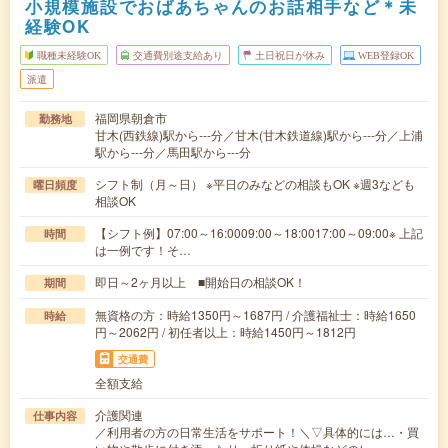
小規模施設でおばあちゃんのお話相手など＊未
経験OK
職種未経験OK
交通費別途支給あり
土日祝日が休み
WEB登録OK
派遣
福岡県朝倉市
勤務地
甘木(西鉄線)駅から---分／甘木(甘木鉄道線)駅から---分／上浦
駅から---分／馬田駅から---分
シフト制（月～日） ※平日のみなどの相談もOK ※週3なども
曜日頻度
相談OK
【シフト例】07:00～16:0009:00～18:0017:00～09:00※ 上記
時間
は一例です！そ…
即日～2ヶ月以上 ■開始日の相談OK！
期間
無資格の方：時給1350円～1687円 / 介護福祉士：時給1650
時給
円～2062円 / 初任者以上：時給1450円～1812円
交通費
全額支給
介護関連
仕事内容
／利用者の方の日常生活をサポート！＼▽具体的には…・買