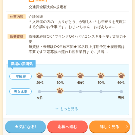
交通費全額支給※規定有
介護関連
仕事内容
＊入居者の方の「ありがとう」が嬉しい＊お年寄りを笑顔に
する介護のお仕事です。おじいちゃん、おばあちゃ…
職種未経験OK / ブランクOK / パソコンスキル不要 / 英語力不
応募資格
要
無資格・未経験OK年齢不問★10名以上採用予定★履歴書は
不要です▽応募後の流れ1)翌営業日までに担当…
職場の雰囲気
年齢層
20代
30代
40代
50代
60代
男女比率
女性
男性
もっと見る
気になる!
応募へ進む
詳しく見る