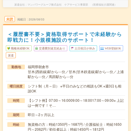
派遣会社
マンパワーグループ株式会社 ケアサービス事業部 （医療福祉介護関連）
未読
掲載日
2026/08/03
＜履歴書不要＞資格取得サポートで未経験から
即戦力に！小規模施設のサポート！
職種未経験OK
交通費別途支給あり
土日祝日が休み
WEB登録OK
派遣
福岡県朝倉市
勤務地
甘木(西鉄線)駅から---分／甘木(甘木鉄道線)駅から---分／上浦
駅から---分／馬田駅から---分
シフト制（月～日） ※平日のみなどの相談もOK ※週3日も相
曜日頻度
談OK
【シフト例】07:00～16:0009:00～18:0017:00～09:00※ 上記
時間
は一例です！そ…
即日～2ヶ月以上
期間
無資格の方：時給1350円～1687円 / 介護福祉士：時給1650
時給
円～2062円 / 初任者以上：時給1450円～1812円