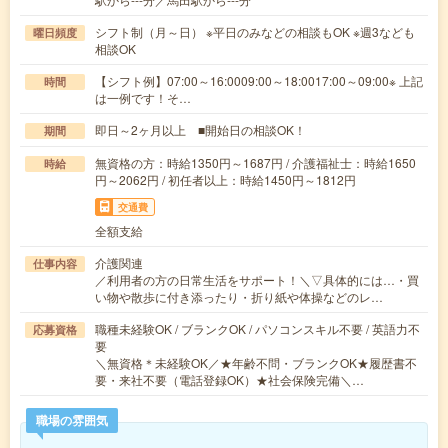
シフト制（月～日） ※平日のみなどの相談もOK ※週3なども
曜日頻度
相談OK
【シフト例】07:00～16:0009:00～18:0017:00～09:00※ 上記
時間
は一例です！そ…
即日～2ヶ月以上 ■開始日の相談OK！
期間
無資格の方：時給1350円～1687円 / 介護福祉士：時給1650
時給
円～2062円 / 初任者以上：時給1450円～1812円
交通費
全額支給
介護関連
仕事内容
／利用者の方の日常生活をサポート！＼▽具体的には…・買
い物や散歩に付き添ったり・折り紙や体操などのレ…
職種未経験OK / ブランクOK / パソコンスキル不要 / 英語力不
応募資格
要
＼無資格＊未経験OK／★年齢不問・ブランクOK★履歴書不
要・来社不要（電話登録OK）★社会保険完備＼…
職場の雰囲気