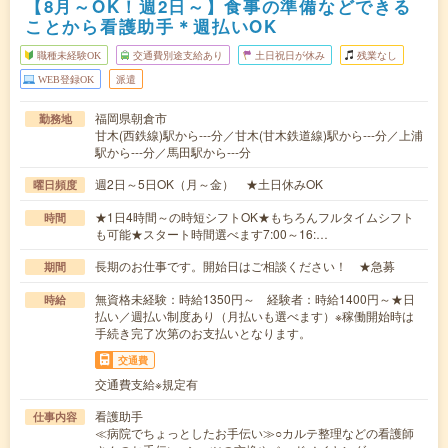
【8月～OK！週2日～】食事の準備などできる
ことから看護助手＊週払いOK
職種未経験OK
交通費別途支給あり
土日祝日が休み
残業なし
WEB登録OK
派遣
福岡県朝倉市
勤務地
甘木(西鉄線)駅から---分／甘木(甘木鉄道線)駅から---分／上浦
駅から---分／馬田駅から---分
週2日～5日OK（月～金） ★土日休みOK
曜日頻度
★1日4時間～の時短シフトOK★もちろんフルタイムシフト
時間
も可能★スタート時間選べます7:00～16:…
長期のお仕事です。開始日はご相談ください！ ★急募
期間
無資格未経験：時給1350円～ 経験者：時給1400円～★日
時給
払い／週払い制度あり（月払いも選べます）※稼働開始時は
手続き完了次第のお支払いとなります。
交通費
交通費支給※規定有
看護助手
仕事内容
≪病院でちょっとしたお手伝い≫○カルテ整理などの看護師