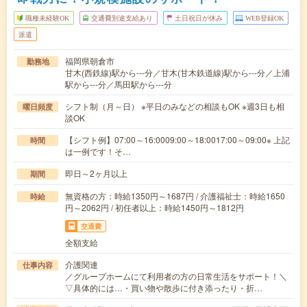
職種未経験OK
交通費別途支給あり
土日祝日が休み
WEB登録OK
派遣
福岡県朝倉市
勤務地
甘木(西鉄線)駅から---分／甘木(甘木鉄道線)駅から---分／上浦
駅から---分／馬田駅から---分
シフト制（月～日） ※平日のみなどの相談もOK ※週3日も相
曜日頻度
談OK
【シフト例】07:00～16:0009:00～18:0017:00～09:00※ 上記
時間
は一例です！そ…
即日～2ヶ月以上
期間
無資格の方：時給1350円～1687円 / 介護福祉士：時給1650
時給
円～2062円 / 初任者以上：時給1450円～1812円
交通費
全額支給
介護関連
仕事内容
／グループホームにて利用者の方の日常生活をサポート！＼
▽具体的には…・買い物や散歩に付き添ったり・折…