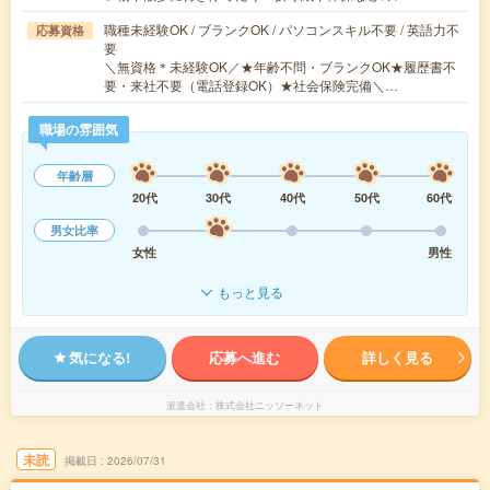
職種未経験OK / ブランクOK / パソコンスキル不要 / 英語力不
応募資格
要
＼無資格＊未経験OK／★年齢不問・ブランクOK★履歴書不
要・来社不要（電話登録OK）★社会保険完備＼…
職場の雰囲気
年齢層
20代
30代
40代
50代
60代
男女比率
女性
男性
もっと見る
気になる!
応募へ進む
詳しく見る
派遣会社
株式会社ニッソーネット
未読
掲載日
2026/07/31