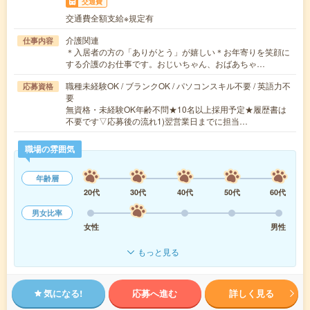
交通費
交通費全額支給※規定有
介護関連
仕事内容
＊入居者の方の「ありがとう」が嬉しい＊お年寄りを笑顔に
する介護のお仕事です。おじいちゃん、おばあちゃ…
職種未経験OK / ブランクOK / パソコンスキル不要 / 英語力不
応募資格
要
無資格・未経験OK年齢不問★10名以上採用予定★履歴書は
不要です▽応募後の流れ1)翌営業日までに担当…
職場の雰囲気
年齢層
20代
30代
40代
50代
60代
男女比率
女性
男性
もっと見る
気になる!
応募へ進む
詳しく見る