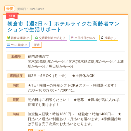
未読
掲載日
2026/08/04
NEW
朝倉市【週2日～】ホテルライクな高齢者マン
ションで生活サポート
職種未経験OK
交通費別途支給あり
土日祝日が休み
残業なし
WEB登録OK
派遣
福岡県朝倉市
勤務地
甘木(西鉄線)駅から---分／甘木(甘木鉄道線)駅から---分／上浦
駅から---分／馬田駅から---分
週2日～5日OK（月～金） ★土日休みOK
曜日頻度
★1日4時間～の時短シフトOK★スタート時間選べます！
時間
7:00～16:009:00～17:0011:…
開始日はご相談ください！ ★急募 ★職場が気に入れば、
期間
長期でも働けます！
無資格未経験：時給1350円～ 経験者：時給1400円～ ★
時給
日払い／週払い制度あり（月払いも選べます）※稼働開始時
は手続き完了次第のお支払いとなります。