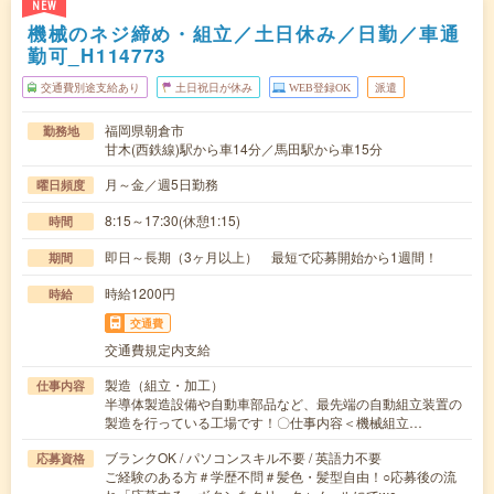
NEW
機械のネジ締め・組立／土日休み／日勤／車通
勤可_H114773
交通費別途支給あり
土日祝日が休み
WEB登録OK
派遣
福岡県朝倉市
勤務地
甘木(西鉄線)駅から車14分／馬田駅から車15分
月～金／週5日勤務
曜日頻度
8:15～17:30(休憩1:15)
時間
即日～長期（3ヶ月以上） 最短で応募開始から1週間！
期間
時給1200円
時給
交通費
交通費規定内支給
製造（組立・加工）
仕事内容
半導体製造設備や自動車部品など、最先端の自動組立装置の
製造を行っている工場です！〇仕事内容＜機械組立…
ブランクOK / パソコンスキル不要 / 英語力不要
応募資格
ご経験のある方＃学歴不問＃髪色・髪型自由！○応募後の流