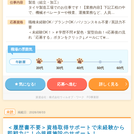
製造（組立・加工）
仕事内容
タイヤ製造工場でのお仕事です！【業務内容】下記工程の中
で、機械オペレーターや検査、運搬業務など、人員…
職種未経験OK / ブランクOK / パソコンスキル不要 / 英語力不
応募資格
要
＜未経験OK！＞＃学歴不問＃髪色・髪型自由！○応募後の流
れ「応募する」ボタンをクリック↓メールにてw…
職場の雰囲気
年齢層
20代
30代
40代
50代
60代
気になる!
応募へ進む
詳しく見る
派遣会社
株式会社ウィルオブ・ワーク FO事業部
未読
掲載日
2026/08/03
＜履歴書不要＞資格取得サポートで未経験から
即戦力に！小規模施設のサポート！