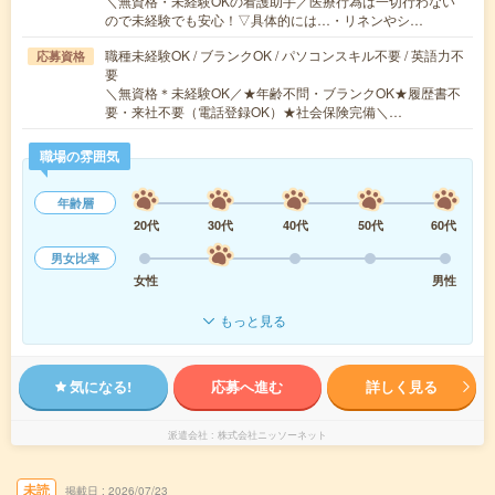
＼無資格・未経験OKの看護助手／医療行為は一切行わない
ので未経験でも安心！▽具体的には…・リネンやシ…
職種未経験OK / ブランクOK / パソコンスキル不要 / 英語力不
応募資格
要
＼無資格＊未経験OK／★年齢不問・ブランクOK★履歴書不
要・来社不要（電話登録OK）★社会保険完備＼…
職場の雰囲気
年齢層
20代
30代
40代
50代
60代
男女比率
女性
男性
もっと見る
気になる!
応募へ進む
詳しく見る
派遣会社
株式会社ニッソーネット
未読
掲載日
2026/07/23