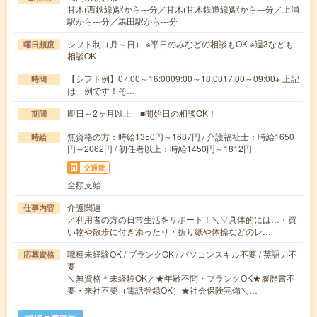
甘木(西鉄線)駅から---分／甘木(甘木鉄道線)駅から---分／上浦
駅から---分／馬田駅から---分
シフト制（月～日） ※平日のみなどの相談もOK ※週3なども
曜日頻度
相談OK
【シフト例】07:00～16:0009:00～18:0017:00～09:00※ 上記
時間
は一例です！そ…
即日～2ヶ月以上 ■開始日の相談OK！
期間
無資格の方：時給1350円～1687円 / 介護福祉士：時給1650
時給
円～2062円 / 初任者以上：時給1450円～1812円
交通費
全額支給
介護関連
仕事内容
／利用者の方の日常生活をサポート！＼▽具体的には…・買
い物や散歩に付き添ったり・折り紙や体操などのレ…
職種未経験OK / ブランクOK / パソコンスキル不要 / 英語力不
応募資格
要
＼無資格＊未経験OK／★年齢不問・ブランクOK★履歴書不
要・来社不要（電話登録OK）★社会保険完備＼…