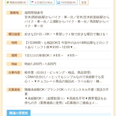
職種未経験OK
土日祝日が休み
WEB登録OK
派遣
福岡県朝倉市
勤務地
甘木(西鉄線)駅からバイク・車---分／甘木(甘木鉄道線)駅から
バイク・車---分／上浦駅からバイク・車---分／馬田駅からバ
イク・車---分
好きな日1日～OK！＊希望シフト制で好きな曜日で働ける！
曜日頻度
【1日3時間～も相談OK!】午前中のみや18時以降などのシフ
時間
トあり！シフト例▼9:00～12:00▼…
1日だけの単発OK！＃8月～ ＃9月～
期間
時給1,200円～1,625円
時給
軽作業（仕分け・ピッキング・検品、商品管理）
仕事内容
＼DMの仕分け／＜とってもシンプルなので未経験でも安
心！＞▼チョコレート商品の箱詰め・ラベル貼り・梱…
職種未経験OK / ブランクOK / パソコンスキル不要 / 英語力不
応募資格
要
▼未経験OK！（副業歓迎☆）▼高校生不可▼携帯電話をお
持ちの方（業務連絡に使用）※応募後のご連絡はメ…
職場の雰囲気