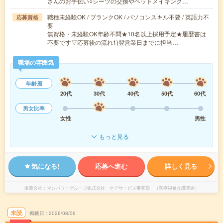
さんのお手伝い○シーツの交換やベッドメイキング…
職種未経験OK / ブランクOK / パソコンスキル不要 / 英語力不
応募資格
要
無資格・未経験OK年齢不問★10名以上採用予定★履歴書は
不要です▽応募後の流れ1)翌営業日までに担当…
職場の雰囲気
年齢層
20代
30代
40代
50代
60代
男女比率
女性
男性
もっと見る
気になる!
応募へ進む
詳しく見る
派遣会社
マンパワーグループ株式会社 ケアサービス事業部 （医療福祉介護関連）
未読
掲載日
2026/08/06