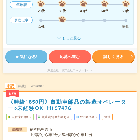
年齢層
20代
30代
40代
50代
60代
男女比率
女性
男性
もっと見る
気になる!
応募へ進む
詳しく見る
派遣会社
株式会社ニッソーネット
未読
掲載日
2026/08/05
NEW
《時給1650円》自動車部品の製造オペレータ
ー○未経験OK_H137476
職種未経験OK
交通費別途支給あり
WEB登録OK
派遣
福岡県朝倉市
勤務地
上浦駅から車7分／馬田駅から車10分