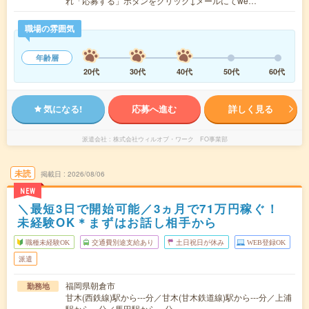
れ「応募する」ボタンをクリック↓メールにてwe…
職場の雰囲気
年齢層
20代
30代
40代
50代
60代
気になる!
応募へ進む
詳しく見る
派遣会社
株式会社ウィルオブ・ワーク FO事業部
未読
掲載日
2026/08/06
NEW
＼最短3日で開始可能／3ヵ月で71万円稼ぐ！
未経験OK＊まずはお話し相手から
職種未経験OK
交通費別途支給あり
土日祝日が休み
WEB登録OK
派遣
福岡県朝倉市
勤務地
甘木(西鉄線)駅から---分／甘木(甘木鉄道線)駅から---分／上浦
駅から---分／馬田駅から---分