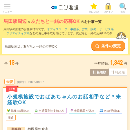
メニュー
気になる!
ログイン
検索
馬田駅周辺
×
友だちと一緒の応募OK
のお仕事一覧
馬田駅の派遣のお仕事情報です。
オフィスワーク・事務系
、
営業・販売・サービス系
、
クリエイティブ系
などのお仕事を取り揃えています。友だちと一緒の応募OKの条件
の他に、
交通費別途支給あり
、
職種未経験OK
、
週4日勤務
などのこだわり条件も取り
揃えています。
条件の変更
馬田駅周辺 / 友だちと一緒の応募OK
13
1,342
全
件
平均時給:
円
時給順
新着順
未読
掲載日
2026/08/07
NEW
小規模施設でおばあちゃんのお話相手など＊未
経験OK
職種未経験OK
交通費別途支給あり
土日祝日が休み
WEB登録OK
派遣
福岡県朝倉市
勤務地