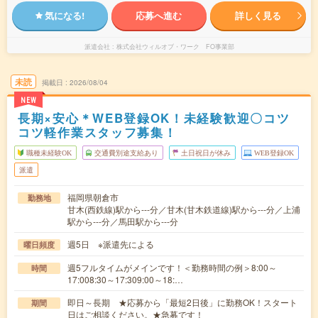
気になる!
応募へ進む
詳しく見る
派遣会社
株式会社ウィルオブ・ワーク FO事業部
未読
掲載日
2026/08/04
NEW
長期×安心＊WEB登録OK！未経験歓迎〇コツ
コツ軽作業スタッフ募集！
職種未経験OK
交通費別途支給あり
土日祝日が休み
WEB登録OK
派遣
福岡県朝倉市
勤務地
甘木(西鉄線)駅から---分／甘木(甘木鉄道線)駅から---分／上浦
駅から---分／馬田駅から---分
週5日 ※派遣先による
曜日頻度
週5フルタイムがメインです！＜勤務時間の例＞8:00～
時間
17:008:30～17:309:00～18:…
即日～長期 ★応募から「最短2日後」に勤務OK！スタート
期間
日はご相談ください。★急募です！