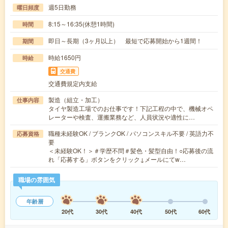
週5日勤務
曜日頻度
8:15～16:35(休憩1時間)
時間
即日～長期（3ヶ月以上） 最短で応募開始から1週間！
期間
時給1650円
時給
交通費
交通費規定内支給
製造（組立・加工）
仕事内容
タイヤ製造工場でのお仕事です！下記工程の中で、機械オペ
レーターや検査、運搬業務など、人員状況や適性に…
職種未経験OK / ブランクOK / パソコンスキル不要 / 英語力不
応募資格
要
＜未経験OK！＞＃学歴不問＃髪色・髪型自由！○応募後の流
れ「応募する」ボタンをクリック↓メールにてw…
職場の雰囲気
年齢層
20代
30代
40代
50代
60代