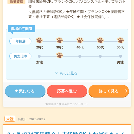
職種未経験OK / ブランクOK / パソコンスキル不要 / 英語力不
応募資格
要
＼無資格＊未経験OK／★年齢不問・ブランクOK★履歴書不
要・来社不要（電話登録OK）★社会保険完備＼…
職場の雰囲気
年齢層
20代
30代
40代
50代
60代
男女比率
女性
男性
もっと見る
気になる!
応募へ進む
詳しく見る
派遣会社
株式会社ニッソーネット
未読
掲載日
2026/08/02