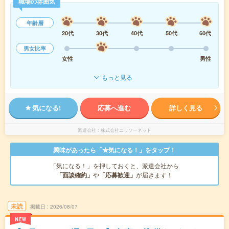
職場の雰囲気
年齢層
20代
30代
40代
50代
60代
男女比率
女性
男性
もっと見る
気になる!
応募へ進む
詳しく見る
派遣会社
株式会社ニッソーネット
興味があったら「★気になる！」をタップ！
「気になる！」を押しておくと、派遣会社から
「面談確約」
や
「応募歓迎」
が届きます！
未読
掲載日
2026/08/07
NEW