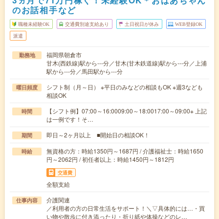
3ヵ月で71万円稼ぐ！未経験OK＊おばあちゃん
のお話相手など
職種未経験OK
交通費別途支給あり
土日祝日が休み
WEB登録OK
派遣
福岡県朝倉市
勤務地
甘木(西鉄線)駅から---分／甘木(甘木鉄道線)駅から---分／上浦
駅から---分／馬田駅から---分
シフト制（月～日） ※平日のみなどの相談もOK ※週3なども
曜日頻度
相談OK
【シフト例】07:00～16:0009:00～18:0017:00～09:00※ 上記
時間
は一例です！そ…
即日～2ヶ月以上 ■開始日の相談OK！
期間
無資格の方：時給1350円～1687円 / 介護福祉士：時給1650
時給
円～2062円 / 初任者以上：時給1450円～1812円
交通費
全額支給
介護関連
仕事内容
／利用者の方の日常生活をサポート！＼▽具体的には…・買
い物や散歩に付き添ったり・折り紙や体操などのレ…