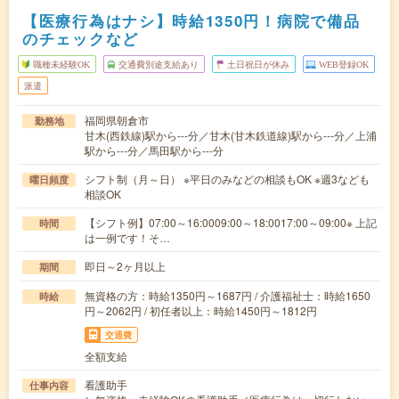
【医療行為はナシ】時給1350円！病院で備品
のチェックなど
職種未経験OK
交通費別途支給あり
土日祝日が休み
WEB登録OK
派遣
福岡県朝倉市
勤務地
甘木(西鉄線)駅から---分／甘木(甘木鉄道線)駅から---分／上浦
駅から---分／馬田駅から---分
シフト制（月～日） ※平日のみなどの相談もOK ※週3なども
曜日頻度
相談OK
【シフト例】07:00～16:0009:00～18:0017:00～09:00※ 上記
時間
は一例です！そ…
即日～2ヶ月以上
期間
無資格の方：時給1350円～1687円 / 介護福祉士：時給1650
時給
円～2062円 / 初任者以上：時給1450円～1812円
交通費
全額支給
看護助手
仕事内容