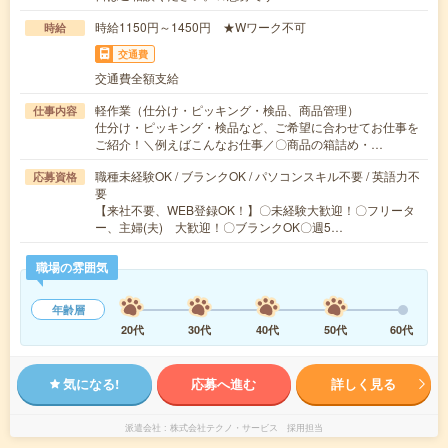
時給1150円～1450円 ★Wワーク不可
時給
交通費
交通費全額支給
軽作業（仕分け・ピッキング・検品、商品管理）
仕事内容
仕分け・ピッキング・検品など、ご希望に合わせてお仕事を
ご紹介！＼例えばこんなお仕事／〇商品の箱詰め・…
職種未経験OK / ブランクOK / パソコンスキル不要 / 英語力不
応募資格
要
【来社不要、WEB登録OK！】〇未経験大歓迎！〇フリータ
ー、主婦(夫) 大歓迎！〇ブランクOK〇週5…
職場の雰囲気
年齢層
20代
30代
40代
50代
60代
気になる!
応募へ進む
詳しく見る
派遣会社
株式会社テクノ・サービス 採用担当