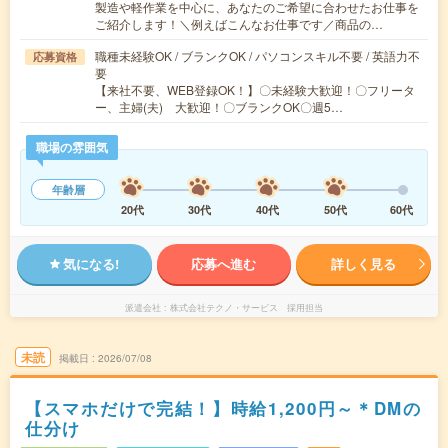
製造や軽作業を中心に、あなたのご希望に合わせたお仕事を
ご紹介します！＼例えばこんなお仕事です／商品の…
職種未経験OK / ブランクOK / パソコンスキル不要 / 英語力不
応募資格
要
【来社不要、WEB登録OK！】〇未経験大歓迎！〇フリータ
ー、主婦(夫) 大歓迎！〇ブランクOK〇週5…
職場の雰囲気
年齢層
20代
30代
40代
50代
60代
気になる!
応募へ進む
詳しく見る
派遣会社
株式会社テクノ・サービス 採用担当
未読
掲載日
2026/07/08
【スマホだけで完結！】時給1,200円～＊DMの
仕分け