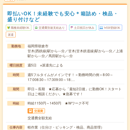
即払いOK！未経験でも安心＊箱詰め・検品・
盛り付けなど
職種未経験OK
交通費別途支給あり
土日祝日が休み
WEB登録OK
派遣
福岡県朝倉市
勤務地
甘木(西鉄線)駅から---分／甘木(甘木鉄道線)駅から---分／上浦
駅から---分／馬田駅から---分
週5日 ※派遣先による
曜日頻度
週5フルタイムがメインです！＜勤務時間の例＞8:00～
時間
17:008:30～17:309:00～18:…
即日～長期 ★応募から「最短2日後」に勤務OK！スタート
期間
日はご相談ください。★急募です！
時給1150円～1450円 ★Wワーク不可
時給
交通費
交通費全額支給
軽作業（仕分け・ピッキング・検品、商品管理）
仕事内容