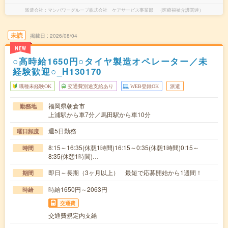
派遣会社
マンパワーグループ株式会社 ケアサービス事業部 （医療福祉介護関連）
未読
掲載日
2026/08/04
NEW
○高時給1650円○タイヤ製造オペレーター／未
経験歓迎○_H130170
職種未経験OK
交通費別途支給あり
WEB登録OK
派遣
福岡県朝倉市
勤務地
上浦駅から車7分／馬田駅から車10分
週5日勤務
曜日頻度
8:15～16:35(休憩1時間)16:15～0:35(休憩1時間)0:15～
時間
8:35(休憩1時間)…
即日～長期（3ヶ月以上） 最短で応募開始から1週間！
期間
時給1650円～2063円
時給
交通費
交通費規定内支給