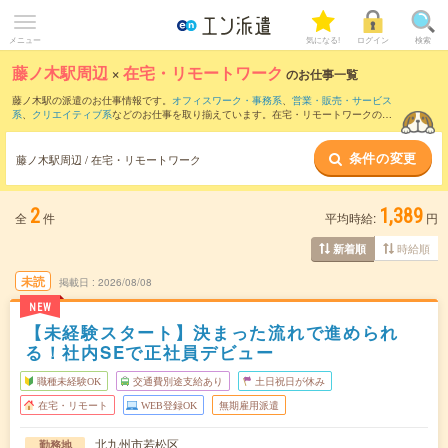
メニュー
気になる!
ログイン
検索
藤ノ木駅周辺
×
在宅・リモートワーク
のお仕事一覧
藤ノ木駅の派遣のお仕事情報です。
オフィスワーク・事務系
、
営業・販売・サービス
系
、
クリエイティブ系
などのお仕事を取り揃えています。在宅・リモートワークの条
件の他に、
交通費別途支給あり
、
職種未経験OK
、
友だちと一緒の応募OK
などのこだ
わり条件も取り揃えています。
条件の変更
藤ノ木駅周辺 / 在宅・リモートワーク
2
1,389
全
件
平均時給:
円
時給順
新着順
未読
掲載日
2026/08/08
NEW
【未経験スタート】決まった流れで進められ
る！社内SEで正社員デビュー
職種未経験OK
交通費別途支給あり
土日祝日が休み
在宅・リモート
WEB登録OK
無期雇用派遣
北九州市若松区
勤務地