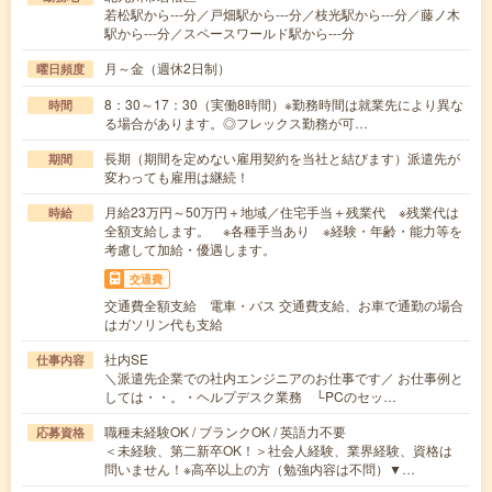
若松駅から---分／戸畑駅から---分／枝光駅から---分／藤ノ木
駅から---分／スペースワールド駅から---分
月～金（週休2日制）
曜日頻度
8：30～17：30（実働8時間）※勤務時間は就業先により異な
時間
る場合があります。◎フレックス勤務が可…
長期（期間を定めない雇用契約を当社と結びます）派遣先が
期間
変わっても雇用は継続！
月給23万円～50万円＋地域／住宅手当＋残業代 ※残業代は
時給
全額支給します。 ※各種手当あり ※経験・年齢・能力等を
考慮して加給・優遇します。
交通費
交通費全額支給 電車・バス 交通費支給、お車で通勤の場合
はガソリン代も支給
社内SE
仕事内容
＼派遣先企業での社内エンジニアのお仕事です／ お仕事例と
しては・・。・ヘルプデスク業務 └PCのセッ…
職種未経験OK / ブランクOK / 英語力不要
応募資格
＜未経験、第二新卒OK！＞社会人経験、業界経験、資格は
問いません！※高卒以上の方（勉強内容は不問）▼…