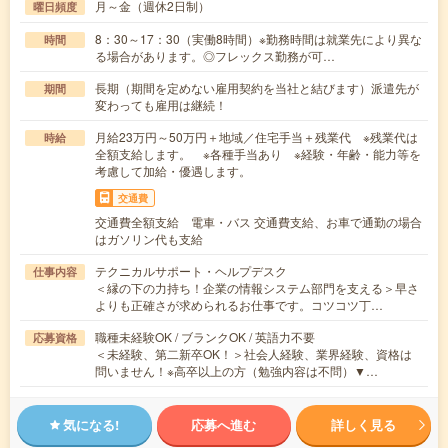
月～金（週休2日制）
曜日頻度
8：30～17：30（実働8時間）※勤務時間は就業先により異な
時間
る場合があります。◎フレックス勤務が可…
長期（期間を定めない雇用契約を当社と結びます）派遣先が
期間
変わっても雇用は継続！
月給23万円～50万円＋地域／住宅手当＋残業代 ※残業代は
時給
全額支給します。 ※各種手当あり ※経験・年齢・能力等を
考慮して加給・優遇します。
交通費
交通費全額支給 電車・バス 交通費支給、お車で通勤の場合
はガソリン代も支給
テクニカルサポート・ヘルプデスク
仕事内容
＜縁の下の力持ち！企業の情報システム部門を支える＞早さ
よりも正確さが求められるお仕事です。コツコツ丁…
職種未経験OK / ブランクOK / 英語力不要
応募資格
＜未経験、第二新卒OK！＞社会人経験、業界経験、資格は
問いません！※高卒以上の方（勉強内容は不問）▼…
気になる!
応募へ進む
詳しく見る