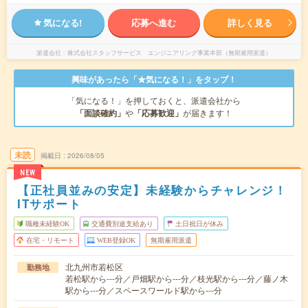
気になる!
応募へ進む
詳しく見る
派遣会社
株式会社スタッフサービス エンジニアリング事業本部（無期雇用派遣）
興味があったら「★気になる！」をタップ！
「気になる！」を押しておくと、派遣会社から
「面談確約」
や
「応募歓迎」
が届きます！
未読
掲載日
2026/08/05
NEW
【正社員並みの安定】未経験からチャレンジ！
ITサポート
職種未経験OK
交通費別途支給あり
土日祝日が休み
在宅・リモート
WEB登録OK
無期雇用派遣
北九州市若松区
勤務地
若松駅から---分／戸畑駅から---分／枝光駅から---分／藤ノ木
駅から---分／スペースワールド駅から---分