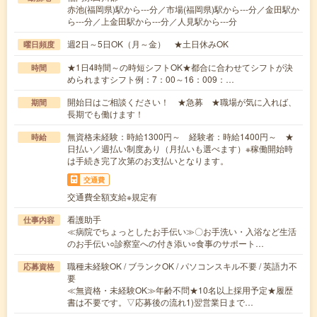
赤池(福岡県)駅から---分／市場(福岡県)駅から---分／金田駅か
ら---分／上金田駅から---分／人見駅から---分
週2日～5日OK（月～金） ★土日休みOK
曜日頻度
★1日4時間～の時短シフトOK★都合に合わせてシフトが決
時間
められますシフト例：7：00～16：009：…
開始日はご相談ください！ ★急募 ★職場が気に入れば、
期間
長期でも働けます！
無資格未経験：時給1300円～ 経験者：時給1400円～ ★
時給
日払い／週払い制度あり（月払いも選べます）※稼働開始時
は手続き完了次第のお支払いとなります。
交通費
交通費全額支給※規定有
看護助手
仕事内容
≪病院でちょっとしたお手伝い≫〇お手洗い・入浴など生活
のお手伝い○診察室への付き添い○食事のサポート…
職種未経験OK / ブランクOK / パソコンスキル不要 / 英語力不
応募資格
要
≪無資格・未経験OK≫年齢不問★10名以上採用予定★履歴
書は不要です。▽応募後の流れ1)翌営業日まで…