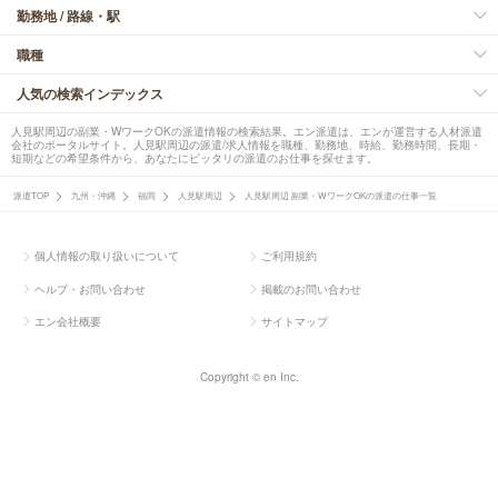
勤務地 / 路線・駅
職種
人気の検索インデックス
人見駅周辺の副業・WワークOKの派遣情報の検索結果。エン派遣は、エンが運営する人材派遣
会社のポータルサイト。人見駅周辺の派遣/求人情報を職種、勤務地、時給、勤務時間、長期・
短期などの希望条件から、あなたにピッタリの派遣のお仕事を探せます。
派遣TOP
九州・沖縄
福岡
人見駅周辺
人見駅周辺 副業・WワークOKの派遣の仕事一覧
個人情報の取り扱いについて
ご利用規約
ヘルプ・お問い合わせ
掲載のお問い合わせ
エン会社概要
サイトマップ
Copyright © en Inc.