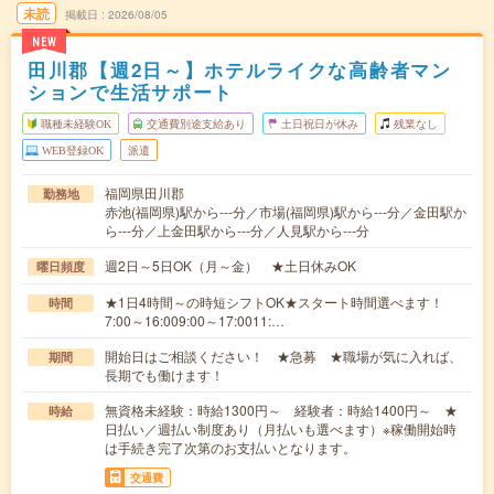
未読
掲載日
2026/08/05
NEW
田川郡【週2日～】ホテルライクな高齢者マン
ションで生活サポート
職種未経験OK
交通費別途支給あり
土日祝日が休み
残業なし
WEB登録OK
派遣
福岡県田川郡
勤務地
赤池(福岡県)駅から---分／市場(福岡県)駅から---分／金田駅か
ら---分／上金田駅から---分／人見駅から---分
週2日～5日OK（月～金） ★土日休みOK
曜日頻度
★1日4時間～の時短シフトOK★スタート時間選べます！
時間
7:00～16:009:00～17:0011:…
開始日はご相談ください！ ★急募 ★職場が気に入れば、
期間
長期でも働けます！
無資格未経験：時給1300円～ 経験者：時給1400円～ ★
時給
日払い／週払い制度あり（月払いも選べます）※稼働開始時
は手続き完了次第のお支払いとなります。
交通費