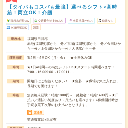
【タイパもコスパも最強】選べるシフト×高時
給！両立OK！介護
職種未経験OK
交通費別途支給あり
土日祝日が休み
残業なし
WEB登録OK
派遣
福岡県田川郡
勤務地
赤池(福岡県)駅から---分／市場(福岡県)駅から---分／金田駅か
ら---分／上金田駅から---分／人見駅から---分
週2日～5日OK（月～金） ★土日休みOK
曜日頻度
★1日4時間～の時短シフトOK★スタート時間選べます！
時間
7:00～16:009:00～17:0011:…
開始日はご相談ください！ ★急募 ★職場が気に入れば、
期間
長期でも働けます！
無資格未経験：時給1300円～ 経験者：時給1400円～★日
時給
払い／週払い制度あり（月払いも選べます）※稼働開始時は
手続き完了次第のお支払いとなります。
交通費
交通費支給※規定有