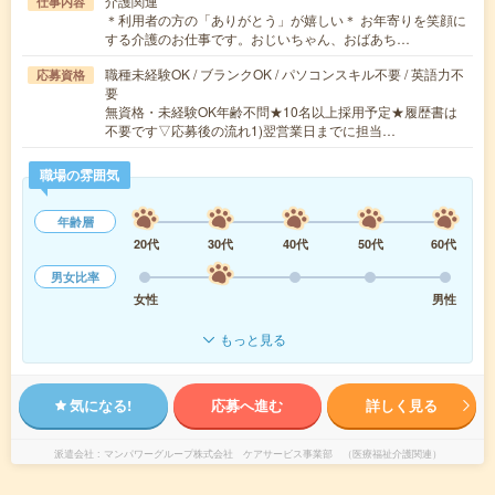
介護関連
仕事内容
＊利用者の方の「ありがとう」が嬉しい＊ お年寄りを笑顔に
する介護のお仕事です。おじいちゃん、おばあち…
職種未経験OK / ブランクOK / パソコンスキル不要 / 英語力不
応募資格
要
無資格・未経験OK年齢不問★10名以上採用予定★履歴書は
不要です▽応募後の流れ1)翌営業日までに担当…
職場の雰囲気
年齢層
20代
30代
40代
50代
60代
男女比率
女性
男性
もっと見る
気になる!
応募へ進む
詳しく見る
派遣会社
マンパワーグループ株式会社 ケアサービス事業部 （医療福祉介護関連）