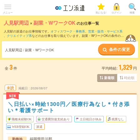
メニュー
気になる!
ログイン
検索
人見駅周辺
×
副業・WワークOK
のお仕事一覧
人見駅の派遣のお仕事情報です。
オフィスワーク・事務系
、
営業・販売・サービス系
、
クリエイティブ系
などのお仕事を取り揃えています。副業・WワークOKの条件の他
に、
交通費別途支給あり
、
職種未経験OK
、
友だちと一緒の応募OK
などのこだわり条
件も取り揃えています。
条件の変更
人見駅周辺 / 副業・WワークOK
3
1,329
全
件
平均時給:
円
時給順
新着順
未読
掲載日
2026/08/07
NEW
＼日払い×時給1300円／医療行為なし＊付き添
い＊看護サポート
職種未経験OK
交通費別途支給あり
土日祝日が休み
残業なし
WEB登録OK
派遣
福岡県田川郡
勤務地