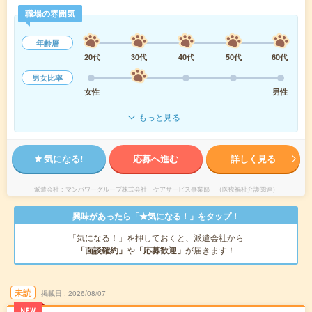
職場の雰囲気
年齢層
20代
30代
40代
50代
60代
男女比率
女性
男性
もっと見る
気になる!
応募へ進む
詳しく見る
派遣会社
マンパワーグループ株式会社 ケアサービス事業部 （医療福祉介護関連）
興味があったら「★気になる！」をタップ！
「気になる！」を押しておくと、派遣会社から
「面談確約」
や
「応募歓迎」
が届きます！
未読
掲載日
2026/08/07
NEW