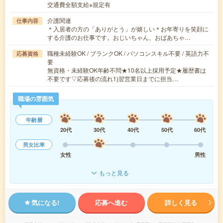
交通費全額支給※規定有
介護関連
仕事内容
＊入居者の方の「ありがとう」が嬉しい＊お年寄りを笑顔に
する介護のお仕事です。おじいちゃん、おばあちゃ…
職種未経験OK / ブランクOK / パソコンスキル不要 / 英語力不
応募資格
要
無資格・未経験OK年齢不問★10名以上採用予定★履歴書は
不要です▽応募後の流れ1)翌営業日までに担当…
職場の雰囲気
年齢層
20代
30代
40代
50代
60代
男女比率
女性
男性
もっと見る
気になる!
応募へ進む
詳しく見る