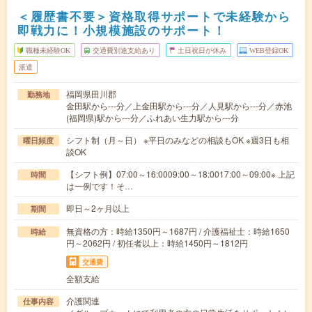
＜履歴書不要＞資格取得サポートで未経験から
即戦力に！小規模施設のサポート！
職種未経験OK
交通費別途支給あり
土日祝日が休み
WEB登録OK
派遣
福岡県田川郡
勤務地
金田駅から---分／上金田駅から---分／人見駅から---分／赤池
(福岡県)駅から---分／ふれあい生力駅から---分
シフト制（月～日） ※平日のみなどの相談もOK ※週3日も相
曜日頻度
談OK
【シフト例】07:00～16:0009:00～18:0017:00～09:00※ 上記
時間
は一例です！そ…
即日～2ヶ月以上
期間
無資格の方：時給1350円～1687円 / 介護福祉士：時給1650
時給
円～2062円 / 初任者以上：時給1450円～1812円
交通費
全額支給
介護関連
仕事内容