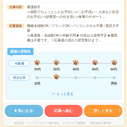
看護助手
仕事内容
≪病院でちょっとしたお手伝い≫〇お手洗い・入浴など生活
のお手伝い○診察室への付き添い○食事のサポート…
職種未経験OK / ブランクOK / パソコンスキル不要 / 英語力不
応募資格
要
≪無資格・未経験OK≫年齢不問★10名以上採用予定★履歴
書は不要です。▽応募後の流れ1)翌営業日まで…
職場の雰囲気
年齢層
20代
30代
40代
50代
60代
男女比率
女性
男性
もっと見る
気になる!
応募へ進む
詳しく見る
派遣会社
マンパワーグループ株式会社 ケアサービス事業部 （医療福祉介護関連）