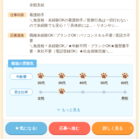
全額支給
看護助手
仕事内容
＼無資格・未経験OKの看護助手／医療行為は一切行わない
ので未経験でも安心！▽具体的には…・リネンやシ…
職種未経験OK / ブランクOK / パソコンスキル不要 / 英語力不
応募資格
要
＼無資格＊未経験OK／★年齢不問・ブランクOK★履歴書不
要・来社不要（電話登録OK）★社会保険完備＼…
職場の雰囲気
年齢層
20代
30代
40代
50代
60代
男女比率
女性
男性
もっと見る
気になる!
応募へ進む
詳しく見る