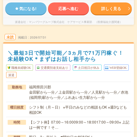
気になる!
応募へ進む
詳しく見る
派遣会社
マンパワーグループ株式会社 ケアサービス事業部 （医療福祉介護関連）
未読
掲載日
2026/07/31
＼最短3日で開始可能／3ヵ月で71万円稼ぐ！
未経験OK＊まずはお話し相手から
職種未経験OK
交通費別途支給あり
土日祝日が休み
WEB登録OK
派遣
福岡県田川郡
勤務地
金田駅から---分／上金田駅から---分／人見駅から---分／赤池
(福岡県)駅から---分／ふれあい生力駅から---分
シフト制（月～日） ※平日のみなどの相談もOK ※週3なども
曜日頻度
相談OK
【シフト例】07:00～16:0009:00～18:0017:00～09:00※ 上記
時間
は一例です！そ…
即日～2ヶ月以上 ■開始日の相談OK！