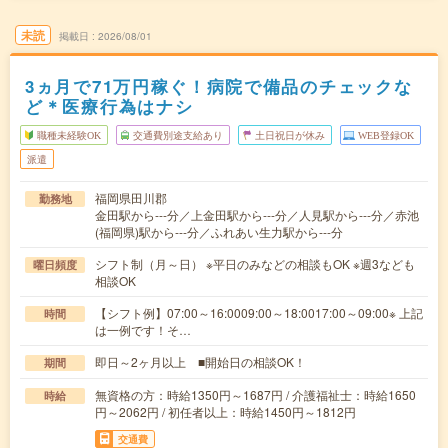
未読
掲載日
2026/08/01
3ヵ月で71万円稼ぐ！病院で備品のチェックな
ど＊医療行為はナシ
職種未経験OK
交通費別途支給あり
土日祝日が休み
WEB登録OK
派遣
福岡県田川郡
勤務地
金田駅から---分／上金田駅から---分／人見駅から---分／赤池
(福岡県)駅から---分／ふれあい生力駅から---分
シフト制（月～日） ※平日のみなどの相談もOK ※週3なども
曜日頻度
相談OK
【シフト例】07:00～16:0009:00～18:0017:00～09:00※ 上記
時間
は一例です！そ…
即日～2ヶ月以上 ■開始日の相談OK！
期間
無資格の方：時給1350円～1687円 / 介護福祉士：時給1650
時給
円～2062円 / 初任者以上：時給1450円～1812円
交通費