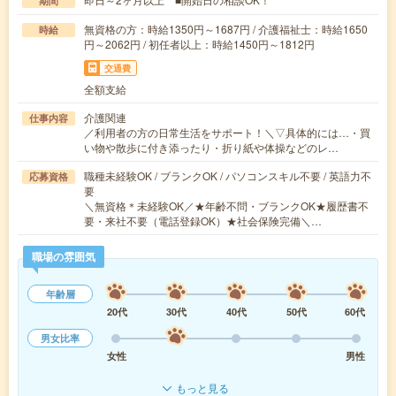
期間
無資格の方：時給1350円～1687円 / 介護福祉士：時給1650
時給
円～2062円 / 初任者以上：時給1450円～1812円
交通費
全額支給
介護関連
仕事内容
／利用者の方の日常生活をサポート！＼▽具体的には…・買
い物や散歩に付き添ったり・折り紙や体操などのレ…
職種未経験OK / ブランクOK / パソコンスキル不要 / 英語力不
応募資格
要
＼無資格＊未経験OK／★年齢不問・ブランクOK★履歴書不
要・来社不要（電話登録OK）★社会保険完備＼…
職場の雰囲気
年齢層
20代
30代
40代
50代
60代
男女比率
女性
男性
もっと見る