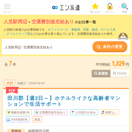
メニュー
気になる!
ログイン
検索
人見駅周辺
×
交通費別途支給あり
のお仕事一覧
人見駅の派遣のお仕事情報です。
オフィスワーク・事務系
、
営業・販売・サービス系
、
クリエイティブ系
などのお仕事を取り揃えています。交通費別途支給ありの条件の
他に、
職種未経験OK
、
友だちと一緒の応募OK
、
週4日勤務
などのこだわり条件も取り
揃えています。
条件の変更
人見駅周辺 / 交通費別途支給あり
7
1,329
全
件
平均時給:
円
時給順
新着順
未読
掲載日
2026/08/05
NEW
田川郡【週2日～】ホテルライクな高齢者マン
ションで生活サポート
職種未経験OK
交通費別途支給あり
土日祝日が休み
残業なし
WEB登録OK
派遣
福岡県田川郡
勤務地