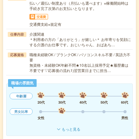
払い／週払い制度あり（月払いも選べます）※稼働開始時は
手続き完了次第のお支払いとなります。
交通費
交通費支給※規定有
介護関連
仕事内容
＊利用者の方の「ありがとう」が嬉しい＊ お年寄りを笑顔に
する介護のお仕事です。おじいちゃん、おばあち…
職種未経験OK / ブランクOK / パソコンスキル不要 / 英語力不
応募資格
要
無資格・未経験OK年齢不問★10名以上採用予定★履歴書は
不要です▽応募後の流れ1)翌営業日までに担当…
職場の雰囲気
年齢層
20代
30代
40代
50代
60代
男女比率
女性
男性
もっと見る