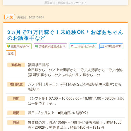
派遣会社
株式会社ニッソーネット
未読
掲載日
2026/08/01
3ヵ月で71万円稼ぐ！未経験OK＊おばあちゃん
のお話相手など
職種未経験OK
交通費別途支給あり
土日祝日が休み
WEB登録OK
派遣
福岡県田川郡
勤務地
金田駅から---分／上金田駅から---分／人見駅から---分／赤池
(福岡県)駅から---分／ふれあい生力駅から---分
シフト制（月～日） ※平日のみなどの相談もOK ※週3なども
曜日頻度
相談OK
【シフト例】07:00～16:0009:00～18:0017:00～09:00※ 上記
時間
は一例です！そ…
即日～2ヶ月以上 ■開始日の相談OK！
期間
無資格の方：時給1350円～1687円 / 介護福祉士：時給1650
時給
円～2062円 / 初任者以上：時給1450円～1812円