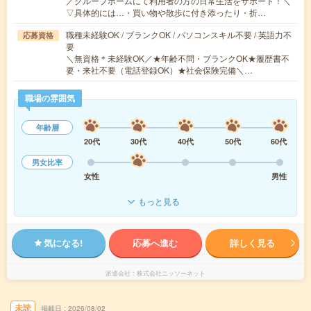
／グループホームにて利用者の方の日常生活をサポート！＼
▽具体的には…・買い物や散歩に付き添ったり・折…
職種未経験OK / ブランクOK / パソコンスキル不要 / 英語力不
応募資格
要
＼無資格＊未経験OK／★年齢不問・ブランクOK★履歴書不
要・来社不要（電話登録OK）★社会保険完備＼…
職場の雰囲気
年齢層
20代
30代
40代
50代
60代
男女比率
女性
男性
もっと見る
気になる!
応募へ進む
詳しく見る
派遣会社
株式会社ニッソーネット
未読
掲載日
2026/08/02