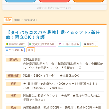
派遣会社
株式会社ニッソーネット
未読
掲載日
2026/08/01
【タイパもコスパも最強】選べるシフト×高時
給！両立OK！介護
職種未経験OK
交通費別途支給あり
土日祝日が休み
残業なし
WEB登録OK
派遣
福岡県田川郡
勤務地
赤池(福岡県)駅から---分／市場(福岡県)駅から---分／金田駅か
ら---分／上金田駅から---分／人見駅から---分
週2日～5日OK（月～金） ★土日休みOK
曜日頻度
★1日4時間～の時短シフトOK★スタート時間選べます！
時間
7:00～16:009:00～17:0011:…
開始日はご相談ください！ ★急募 ★職場が気に入れば、
期間
長期でも働けます！
無資格未経験：時給1300円～ 経験者：時給1400円～★日
時給