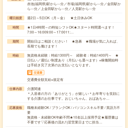
赤池(福岡県)駅から---分／市場(福岡県)駅から---分／金田駅か
ら---分／上金田駅から---分／人見駅から---分
週2日～5日OK（月～金） ★土日休みOK
曜日頻度
★1日4時間～の時短シフトOK★スタート時間選べます！
時間
7:00～16:009:00～17:0011:…
開始日はご相談ください！ ★急募 ★職場が気に入れば、
期間
長期でも働けます！
無資格未経験：時給1300円～ 経験者：時給1400円～ ★
時給
日払い／週払い制度あり（月払いも選べます）※稼働開始時
は手続き完了次第のお支払いとなります。
交通費
交通費全額支給※規定有
介護関連
仕事内容
＊入居者の方の「ありがとう」が嬉しい＊お年寄りを笑顔に
する介護のお仕事です。おじいちゃん、おばあちゃ…
職種未経験OK / ブランクOK / パソコンスキル不要 / 英語力不
応募資格
要
無資格・未経験OK年齢不問★10名以上採用予定★履歴書は
不要です▽応募後の流れ1)翌営業日までに担当…