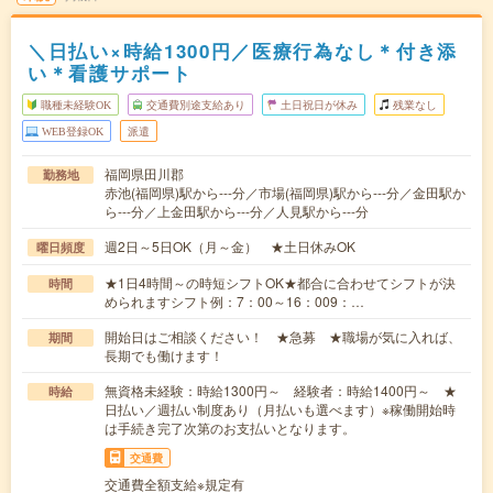
＼日払い×時給1300円／医療行為なし＊付き添
い＊看護サポート
職種未経験OK
交通費別途支給あり
土日祝日が休み
残業なし
WEB登録OK
派遣
福岡県田川郡
勤務地
赤池(福岡県)駅から---分／市場(福岡県)駅から---分／金田駅か
ら---分／上金田駅から---分／人見駅から---分
週2日～5日OK（月～金） ★土日休みOK
曜日頻度
★1日4時間～の時短シフトOK★都合に合わせてシフトが決
時間
められますシフト例：7：00～16：009：…
開始日はご相談ください！ ★急募 ★職場が気に入れば、
期間
長期でも働けます！
無資格未経験：時給1300円～ 経験者：時給1400円～ ★
時給
日払い／週払い制度あり（月払いも選べます）※稼働開始時
は手続き完了次第のお支払いとなります。
交通費
交通費全額支給※規定有