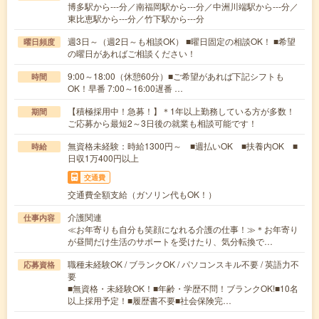
博多駅から---分／南福岡駅から---分／中洲川端駅から---分／
東比恵駅から---分／竹下駅から---分
週3日～（週2日～も相談OK） ■曜日固定の相談OK！ ■希望
曜日頻度
の曜日があればご相談ください！
9:00～18:00（休憩60分）■ご希望があれば下記シフトも
時間
OK！早番 7:00～16:00遅番 …
【積極採用中！急募！】＊1年以上勤務している方が多数！
期間
ご応募から最短2～3日後の就業も相談可能です！
無資格未経験：時給1300円～ ■週払いOK ■扶養内OK ■
時給
日収1万400円以上
交通費
交通費全額支給（ガソリン代もOK！）
介護関連
仕事内容
≪お年寄りも自分も笑顔になれる介護の仕事！≫＊お年寄り
が昼間だけ生活のサポートを受けたり、気分転換で…
職種未経験OK / ブランクOK / パソコンスキル不要 / 英語力不
応募資格
要
■無資格・未経験OK！■年齢・学歴不問！ブランクOK!■10名
以上採用予定！■履歴書不要■社会保険完…