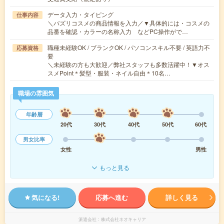
データ入力・タイピング
仕事内容
＼バズリコスメの商品情報を入力／▼具体的には・コスメの
品番を確認・カラーの名称入力 などPC操作がで…
職種未経験OK / ブランクOK / パソコンスキル不要 / 英語力不
応募資格
要
＼未経験の方も大歓迎／弊社スタッフも多数活躍中！▼オス
スメPoint＊髪型・服装・ネイル自由＊10名…
職場の雰囲気
年齢層
20代
30代
40代
50代
60代
男女比率
女性
男性
もっと見る
気になる!
応募へ進む
詳しく見る
派遣会社
株式会社ネオキャリア