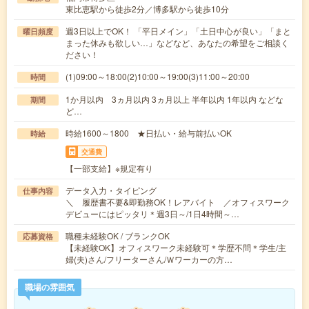
東比恵駅から徒歩2分／博多駅から徒歩10分
週3日以上でOK！ 「平日メイン」「土日中心が良い」「まと
曜日頻度
まった休みも欲しい…」などなど、あなたの希望をご相談く
ださい！
(1)09:00～18:00(2)10:00～19:00(3)11:00～20:00
時間
1か月以内 3ヵ月以内 3ヵ月以上 半年以内 1年以内 などな
期間
ど…
時給1600～1800 ★日払い・給与前払いOK
時給
交通費
【一部支給】※規定有り
データ入力・タイピング
仕事内容
＼ 履歴書不要&即勤務OK！レアバイト ／オフィスワーク
デビューにはピッタリ＊週3日～/1日4時間～…
職種未経験OK / ブランクOK
応募資格
【未経験OK】オフィスワーク未経験可＊学歴不問＊学生/主
婦(夫)さん/フリーターさん/Ｗワーカーの方…
職場の雰囲気