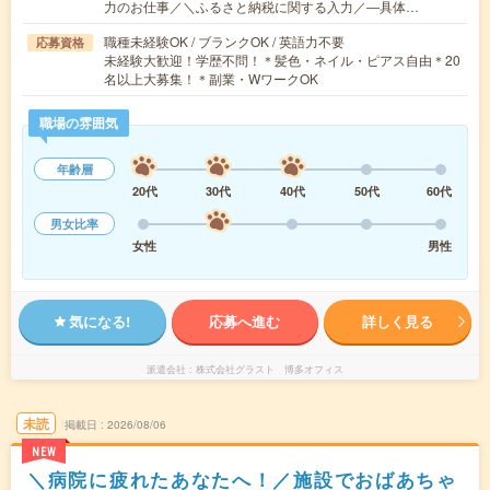
力のお仕事／＼ふるさと納税に関する入力／―具体…
職種未経験OK / ブランクOK / 英語力不要
応募資格
未経験大歓迎！学歴不問！＊髪色・ネイル・ピアス自由＊20
名以上大募集！＊副業・WワークOK
職場の雰囲気
年齢層
20代
30代
40代
50代
60代
男女比率
女性
男性
気になる!
応募へ進む
詳しく見る
派遣会社
株式会社グラスト 博多オフィス
未読
掲載日
2026/08/06
NEW
＼病院に疲れたあなたへ！／施設でおばあちゃ