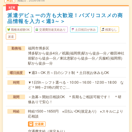
未読
掲載日
2026/08/06
NEW
派遣デビューの方も大歓迎！バズリコスメの商
品情報を入力＜週3～＞
職種未経験OK
交通費別途支給あり
土日祝日が休み
残業なし
派遣
福岡市博多区
勤務地
博多駅から徒歩4分／祇園(福岡県)駅から徒歩---分／櫛田神社
前駅から徒歩---分／東比恵駅から徒歩---分／呉服町(福岡県)
駅から徒歩---分
▼週3～OK 月～日のシフト制 ＊土日祝お休みもOK
曜日頻度
▼1日5h～シフト選べる・10:00～16:00・12:00～18:00 な
時間
ど＊9時～21時の間でご…
＜急募＞開始日相談OK ＊長期もご相談可能です！ ＊研
期間
修ありで安心！
時給1500～1650円 ※日払いOK(規定あり) ※スキルにより
時給
応相談
交通費
交通費支給（規定あり）