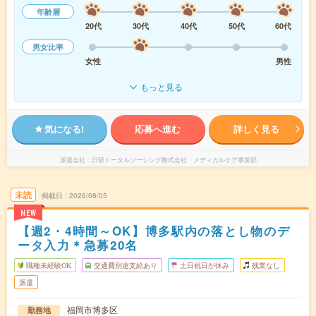
年齢層
20代
30代
40代
50代
60代
男女比率
女性
男性
もっと見る
気になる!
応募へ進む
詳しく見る
派遣会社
日研トータルソーシング株式会社 メディカルケア事業部
未読
掲載日
2026/08/05
NEW
【週2・4時間～OK】博多駅内の落とし物のデ
ータ入力＊急募20名
職種未経験OK
交通費別途支給あり
土日祝日が休み
残業なし
派遣
福岡市博多区
勤務地