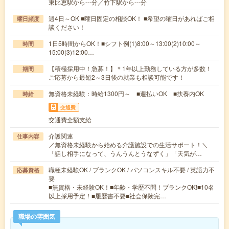
東比恵駅から---分／竹下駅から---分
週4日～OK ■曜日固定の相談OK！ ■希望の曜日があればご相
曜日頻度
談ください！
1日5時間からOK！■シフト例(1)8:00～13:00(2)10:00～
時間
15:00(3)12:00…
【積極採用中！急募！】＊1年以上勤務している方が多数！
期間
ご応募から最短2～3日後の就業も相談可能です！
無資格未経験：時給1300円～ ■週払いOK ■扶養内OK
時給
交通費
交通費全額支給
介護関連
仕事内容
／無資格未経験から始める介護施設での生活サポート！＼
「話し相手になって、うんうんとうなずく」「天気が…
職種未経験OK / ブランクOK / パソコンスキル不要 / 英語力不
応募資格
要
■無資格・未経験OK！■年齢・学歴不問！ブランクOK!■10名
以上採用予定！■履歴書不要■社会保険完…
職場の雰囲気