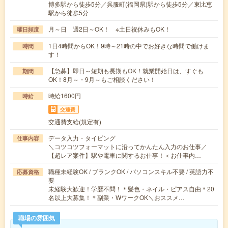
博多駅から徒歩5分／呉服町(福岡県)駅から徒歩5分／東比恵
駅から徒歩5分
月～日 週2日～OK！ ※土日祝休みもOK！
曜日頻度
1日4時間からOK！9時～21時の中でお好きな時間で働けま
時間
す！
【急募】即日～短期も長期もOK！就業開始日は、すぐも
期間
OK！8月～・9月～もご相談ください！
時給1600円
時給
交通費
交通費支給(規定有)
データ入力・タイピング
仕事内容
＼コツコツフォーマットに沿ってかんたん入力のお仕事／
【超レア案件】駅や電車に関するお仕事！＜お仕事内…
職種未経験OK / ブランクOK / パソコンスキル不要 / 英語力不
応募資格
要
未経験大歓迎！学歴不問！＊髪色・ネイル・ピアス自由＊20
名以上大募集！＊副業・WワークOK＼おススメ…
職場の雰囲気