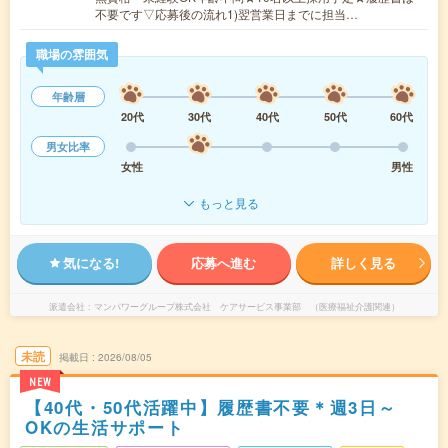
不要です▽応募後の流れ1)翌営業日までに担当…
職場の雰囲気
年齢層
20代
30代
40代
50代
60代
男女比率
女性
男性
もっと見る
気になる!
応募へ進む
詳しく見る
派遣会社
マンパワーグループ株式会社 ケアサービス事業部 （医療福祉介護関連）
未読
掲載日
2026/08/05
NEW
【40代・50代活躍中】履歴書不要＊週3日～
OKの生活サポート