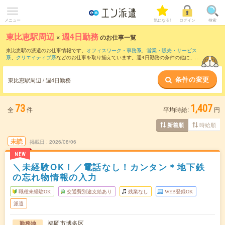
メニュー
気になる!
ログイン
検索
東比恵駅周辺
×
週4日勤務
のお仕事一覧
東比恵駅の派遣のお仕事情報です。
オフィスワーク・事務系
、
営業・販売・サービス
系
、
クリエイティブ系
などのお仕事を取り揃えています。週4日勤務の条件の他に、
交
通費別途支給あり
、
職種未経験OK
、
友だちと一緒の応募OK
などのこだわり条件も取
り揃えています。
条件の変更
東比恵駅周辺 / 週4日勤務
73
1,407
全
件
平均時給:
円
時給順
新着順
未読
掲載日
2026/08/06
NEW
＼未経験OK！／電話なし！カンタン＊地下鉄
の忘れ物情報の入力
職種未経験OK
交通費別途支給あり
残業なし
WEB登録OK
派遣
福岡市博多区
勤務地