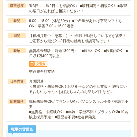
週3日～（週2日～も相談OK） ■曜日固定の相談OK！ ■希望
曜日頻度
の曜日があればご相談ください！
9:00～18:00（休憩60分）■ご希望があれば下記シフトも
時間
OK！早番 7:00～16:00遅番 …
【積極採用中！急募！】＊1年以上勤務している方が多数！
期間
ご応募から最短2～3日後の就業も相談可能です！
無資格未経験：時給1300円～ ■週払いOK ■扶養内OK ■
時給
日収1万400円以上
交通費
交通費全額支給
介護関連
仕事内容
＜無資格・未経験OK！お話相手などの生活支援＞ 施設にい
るおじいちゃん・おばあちゃんのお話し相手など…
職種未経験OK / ブランクOK / パソコンスキル不要 / 英語力不
応募資格
要
■無資格・未経験OK！■年齢・学歴不問！ブランクOK!■10名
以上採用予定！■履歴書不要■社会保険完…
職場の雰囲気