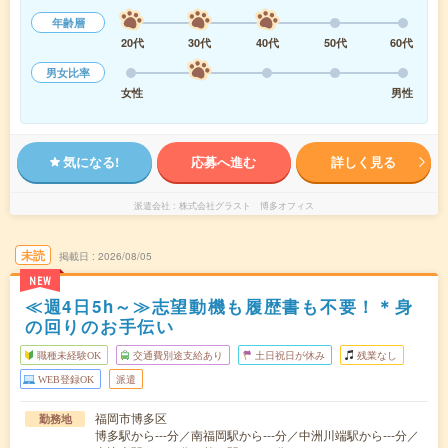
年齢層
20代
30代
40代
50代
60代
男女比率
女性
男性
気になる!
応募へ進む
詳しく見る
派遣会社
株式会社グラスト 博多オフィス
未読
掲載日
2026/08/05
NEW
≪週4日5h～≫志望動機も履歴書も不要！＊身
の回りのお手伝い
職種未経験OK
交通費別途支給あり
土日祝日が休み
残業なし
WEB登録OK
派遣
福岡市博多区
勤務地
博多駅から---分／南福岡駅から---分／中洲川端駅から---分／