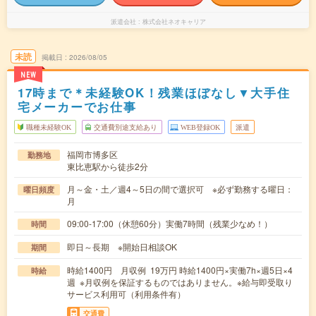
派遣会社
株式会社ネオキャリア
未読
掲載日
2026/08/05
NEW
17時まで＊未経験OK！残業ほぼなし▼大手住
宅メーカーでお仕事
職種未経験OK
交通費別途支給あり
WEB登録OK
派遣
福岡市博多区
勤務地
東比恵駅から徒歩2分
月～金・土／週4～5日の間で選択可 ※必ず勤務する曜日：
曜日頻度
月
09:00-17:00（休憩60分）実働7時間（残業少なめ！）
時間
即日～長期 ※開始日相談OK
期間
時給1400円 月収例 19万円 時給1400円×実働7h×週5日×4
時給
週 ※月収例を保証するものではありません。※給与即受取り
サービス利用可（利用条件有）
交通費