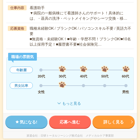
看護助手
仕事内容
▼病院の一般病棟にて看護師さんのサポート！具体的に
は、・器具の洗浄・ベットメイキングやシーツ交換・移…
職種未経験OK / ブランクOK / パソコンスキル不要 / 英語力不
応募資格
要
■無資格・未経験OK！■年齢・学歴不問！ブランクOK!■10名
以上採用予定！■履歴書不要■社会保険完…
職場の雰囲気
年齢層
20代
30代
40代
50代
60代
男女比率
女性
男性
もっと見る
気になる!
応募へ進む
詳しく見る
派遣会社
日研トータルソーシング株式会社 メディカルケア事業部