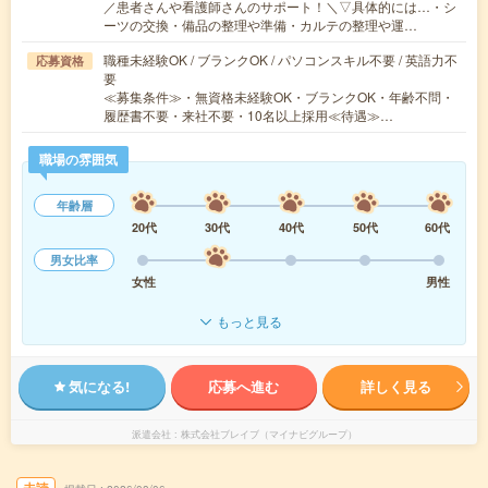
／患者さんや看護師さんのサポート！＼▽具体的には…・シ
ーツの交換・備品の整理や準備・カルテの整理や運…
職種未経験OK / ブランクOK / パソコンスキル不要 / 英語力不
応募資格
要
≪募集条件≫・無資格未経験OK・ブランクOK・年齢不問・
履歴書不要・来社不要・10名以上採用≪待遇≫…
職場の雰囲気
年齢層
20代
30代
40代
50代
60代
男女比率
女性
男性
もっと見る
気になる!
応募へ進む
詳しく見る
派遣会社
株式会社ブレイブ（マイナビグループ）