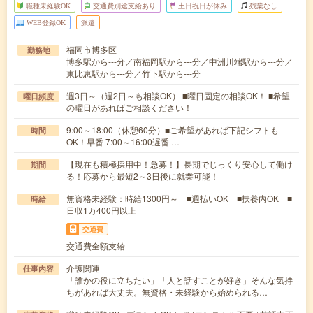
職種未経験OK
交通費別途支給あり
土日祝日が休み
残業なし
WEB登録OK
派遣
福岡市博多区
勤務地
博多駅から---分／南福岡駅から---分／中洲川端駅から---分／
東比恵駅から---分／竹下駅から---分
週3日～（週2日～も相談OK） ■曜日固定の相談OK！ ■希望
曜日頻度
の曜日があればご相談ください！
9:00～18:00（休憩60分）■ご希望があれば下記シフトも
時間
OK！早番 7:00～16:00遅番 …
【現在も積極採用中！急募！】長期でじっくり安心して働け
期間
る！応募から最短2～3日後に就業可能！
無資格未経験：時給1300円～ ■週払いOK ■扶養内OK ■
時給
日収1万400円以上
交通費
交通費全額支給
介護関連
仕事内容
「誰かの役に立ちたい」「人と話すことが好き」そんな気持
ちがあれば大丈夫。無資格・未経験から始められる…