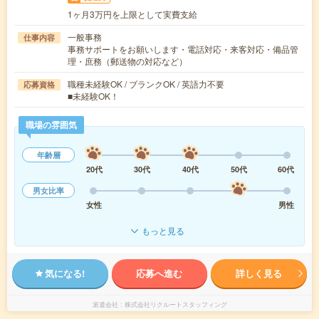
1ヶ月3万円を上限として実費支給
一般事務
仕事内容
事務サポートをお願いします・電話対応・来客対応・備品管
理・庶務（郵送物の対応など）
職種未経験OK / ブランクOK / 英語力不要
応募資格
■未経験OK！
職場の雰囲気
年齢層
20代
30代
40代
50代
60代
男女比率
女性
男性
もっと見る
気になる!
応募へ進む
詳しく見る
派遣会社
株式会社リクルートスタッフィング