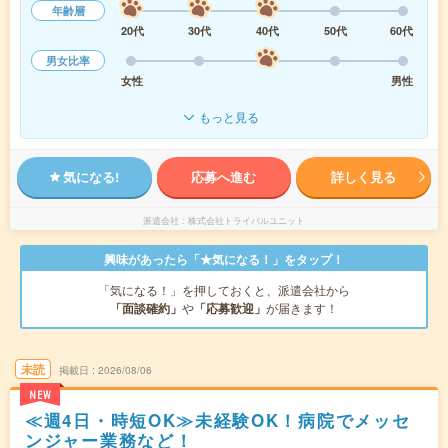
年齢層
20代
30代
40代
50代
60代
男女比率
女性
男性
もっと見る
気になる!
応募へ進む
詳しく見る
派遣会社
株式会社トライバルユニット
興味があったら「★気になる！」をタップ！
「気になる！」を押しておくと、派遣会社から
「面談確約」
や
「応募歓迎」
が届きます！
未読
掲載日
2026/08/06
NEW
≪週4日・時短OK≫未経験OK！病院でメッセ
ンジャー業務など！