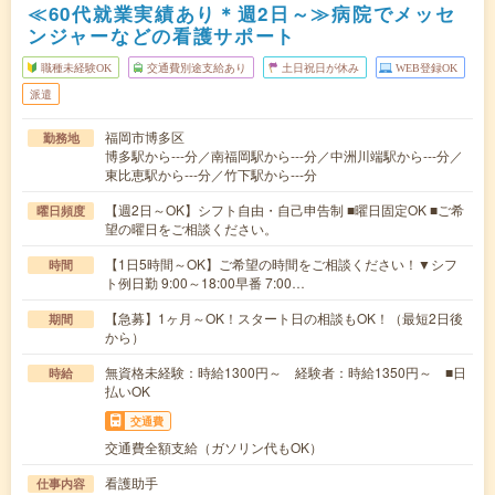
≪60代就業実績あり＊週2日～≫病院でメッセ
ンジャーなどの看護サポート
職種未経験OK
交通費別途支給あり
土日祝日が休み
WEB登録OK
派遣
福岡市博多区
勤務地
博多駅から---分／南福岡駅から---分／中洲川端駅から---分／
東比恵駅から---分／竹下駅から---分
【週2日～OK】シフト自由・自己申告制 ■曜日固定OK ■ご希
曜日頻度
望の曜日をご相談ください。
【1日5時間～OK】ご希望の時間をご相談ください！▼シフ
時間
ト例日勤 9:00～18:00早番 7:00…
【急募】1ヶ月～OK！スタート日の相談もOK！（最短2日後
期間
から）
無資格未経験：時給1300円～ 経験者：時給1350円～ ■日
時給
払いOK
交通費
交通費全額支給（ガソリン代もOK）
看護助手
仕事内容