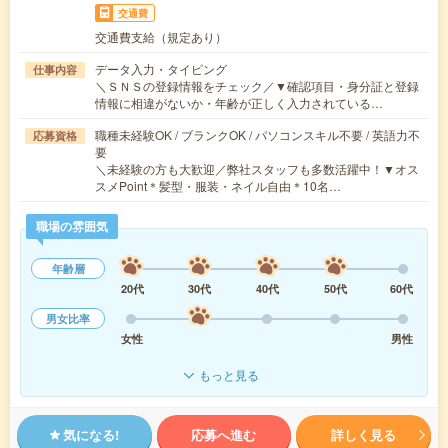
交通費
交通費支給（規定あり）
データ入力・タイピング
仕事内容
＼ＳＮＳの登録情報をチェック／▼確認項目・身分証と登録
情報に相違がないか・年齢が正しく入力されている…
職種未経験OK / ブランクOK / パソコンスキル不要 / 英語力不
応募資格
要
＼未経験の方も大歓迎／弊社スタッフも多数活躍中！▼オス
スメPoint＊髪型・服装・ネイル自由＊10名…
職場の雰囲気
年齢層
20代
30代
40代
50代
60代
男女比率
女性
男性
もっと見る
気になる!
応募へ進む
詳しく見る