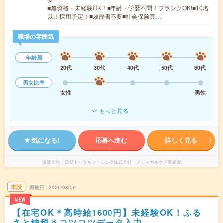
■無資格・未経験OK！■年齢・学歴不問！ブランクOK!■10名
以上採用予定！■履歴書不要■社会保険完…
職場の雰囲気
年齢層
20代
30代
40代
50代
60代
男女比率
女性
男性
もっと見る
気になる!
応募へ進む
詳しく見る
派遣会社
日研トータルソーシング株式会社 メディカルケア事業部
未読
掲載日
2026/08/06
NEW
【在宅OK＊高時給1600円】未経験OK！ふる
さと納税＊コツコツデータ入力