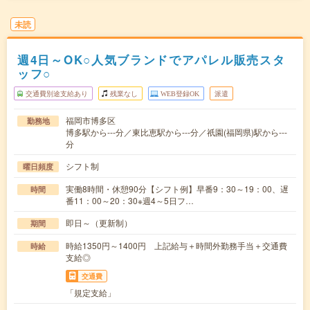
未読
週4日～OK○人気ブランドでアパレル販売スタ
ッフ○
交通費別途支給あり
残業なし
WEB登録OK
派遣
福岡市博多区
勤務地
博多駅から---分／東比恵駅から---分／祇園(福岡県)駅から---
分
シフト制
曜日頻度
実働8時間・休憩90分【シフト例】早番9：30～19：00、遅
時間
番11：00～20：30※週4～5日フ…
即日～（更新制）
期間
時給1350円～1400円 上記給与＋時間外勤務手当＋交通費
時給
支給◎
交通費
「規定支給」