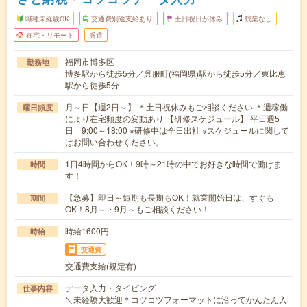
職種未経験OK
交通費別途支給あり
土日祝日が休み
残業なし
在宅・リモート
派遣
福岡市博多区
勤務地
博多駅から徒歩5分／呉服町(福岡県)駅から徒歩5分／東比恵
駅から徒歩5分
月～日【週2日～】 ＊土日祝休みもご相談ください ＊週稼働
曜日頻度
により在宅頻度の変動あり 【研修スケジュール】 平日週5
日 9:00～18:00 ※研修中は全日出社 ※スケジュールに関して
はお問い合わせください。
1日4時間からOK！9時～21時の中でお好きな時間で働けま
時間
す！
【急募】即日～短期も長期もOK！就業開始日は、すぐも
期間
OK！8月～・9月～もご相談ください！
時給1600円
時給
交通費
交通費支給(規定有)
データ入力・タイピング
仕事内容
＼未経験大歓迎＊コツコツフォーマットに沿ってかんたん入