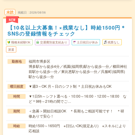
未読
掲載日
2026/08/06
NEW
【10名以上大募集！×残業なし】時給1500円＊
SNSの登録情報をチェック
職種未経験OK
交通費別途支給あり
土日祝日が休み
残業なし
派遣
福岡市博多区
勤務地
博多駅から徒歩4分／祇園(福岡県)駅から徒歩---分／櫛田神社
前駅から徒歩---分／東比恵駅から徒歩---分／呉服町(福岡県)
駅から徒歩---分
▼週3～OK 月～日のシフト制 ＊土日祝お休みもOK
曜日頻度
▼1日5h～シフト選べる・10:00～16:00・12:00～18:00 な
時間
ど＊9時～21時の間でご…
＜急募＞開始日相談OK ＊長期もご相談可能です！ ＊研
期間
修ありで安心！
時給1500～1650円 ※日払いOK(規定あり) ※スキルにより
時給
応相談