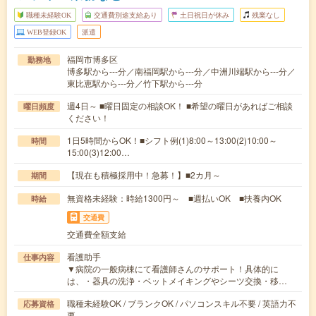
職種未経験OK
交通費別途支給あり
土日祝日が休み
残業なし
WEB登録OK
派遣
福岡市博多区
勤務地
博多駅から---分／南福岡駅から---分／中洲川端駅から---分／
東比恵駅から---分／竹下駅から---分
週4日～ ■曜日固定の相談OK！ ■希望の曜日があればご相談
曜日頻度
ください！
1日5時間からOK！■シフト例(1)8:00～13:00(2)10:00～
時間
15:00(3)12:00…
【現在も積極採用中！急募！】■2カ月～
期間
無資格未経験：時給1300円～ ■週払いOK ■扶養内OK
時給
交通費
交通費全額支給
看護助手
仕事内容
▼病院の一般病棟にて看護師さんのサポート！具体的に
は、・器具の洗浄・ベットメイキングやシーツ交換・移…
職種未経験OK / ブランクOK / パソコンスキル不要 / 英語力不
応募資格
要