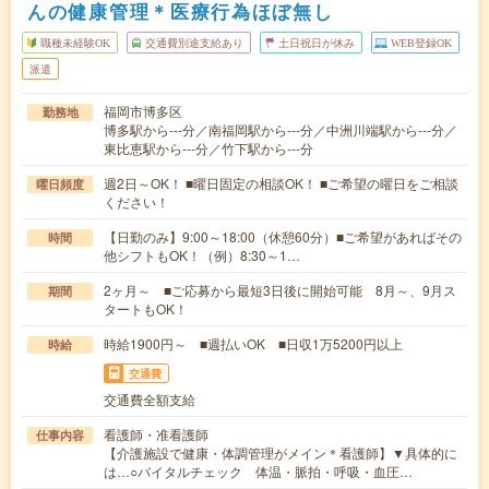
んの健康管理＊医療行為ほぼ無し
職種未経験OK
交通費別途支給あり
土日祝日が休み
WEB登録OK
派遣
福岡市博多区
勤務地
博多駅から---分／南福岡駅から---分／中洲川端駅から---分／
東比恵駅から---分／竹下駅から---分
週2日～OK！ ■曜日固定の相談OK！ ■ご希望の曜日をご相談
曜日頻度
ください！
【日勤のみ】9:00～18:00（休憩60分）■ご希望があればその
時間
他シフトもOK！（例）8:30～1…
2ヶ月～ ■ご応募から最短3日後に開始可能 8月～、9月ス
期間
タートもOK！
時給1900円～ ■週払いOK ■日収1万5200円以上
時給
交通費
交通費全額支給
看護師・准看護師
仕事内容
【介護施設で健康・体調管理がメイン＊看護師】▼具体的に
は…○バイタルチェック 体温・脈拍・呼吸・血圧…