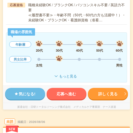
職種未経験OK / ブランクOK / パソコンスキル不要 / 英語力不
応募資格
要
≪履歴書不要≫・年齢不問（50代・60代の方も活躍中！）・
未経験OK・ブランクOK・看護師資格（准看…
職場の雰囲気
年齢層
20代
30代
40代
50代
60代
男女比率
女性
男性
もっと見る
気になる!
応募へ進む
詳しく見る
派遣会社
日研トータルソーシング株式会社 メディカルケア事業部 ナース派遣
未読
掲載日
2026/08/06
NEW