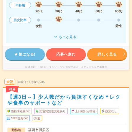
年齢層
20代
30代
40代
50代
60代
男女比率
女性
男性
もっと見る
気になる!
応募へ進む
詳しく見る
派遣会社
日研トータルソーシング株式会社 メディカルケア事業部
未読
掲載日
2026/08/05
NEW
【週3日～】少人数だから負担すくなめ＊レク
や食事のサポートなど
職種未経験OK
交通費別途支給あり
土日祝日が休み
残業なし
WEB登録OK
派遣
福岡市博多区
勤務地