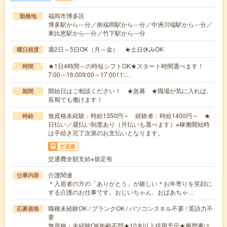
福岡市博多区
勤務地
博多駅から---分／南福岡駅から---分／中洲川端駅から---分／
東比恵駅から---分／竹下駅から---分
週2日～5日OK（月～金） ★土日休みOK
曜日頻度
★1日4時間～の時短シフトOK★スタート時間選べます！
時間
7:00～16:009:00～17:0011:…
開始日はご相談ください！ ★急募 ★職場が気に入れば、
期間
長期でも働けます！
無資格未経験：時給1350円～ 経験者：時給1400円～ ★
時給
日払い／週払い制度あり（月払いも選べます）※稼働開始時
は手続き完了次第のお支払いとなります。
交通費
交通費全額支給※規定有
介護関連
仕事内容
＊入居者の方の「ありがとう」が嬉しい＊お年寄りを笑顔に
する介護のお仕事です。おじいちゃん、おばあちゃ…
職種未経験OK / ブランクOK / パソコンスキル不要 / 英語力不
応募資格
要
無資格・未経験OK年齢不問★10名以上採用予定★履歴書は