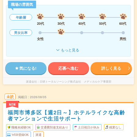
職場の雰囲気
年齢層
20代
30代
40代
50代
60代
男女比率
女性
男性
もっと見る
気になる!
応募へ進む
詳しく見る
派遣会社
日研トータルソーシング株式会社 メディカルケア事業部
未読
掲載日
2026/08/05
NEW
福岡市博多区【週2日～】ホテルライクな高齢
者マンションで生活サポート
職種未経験OK
交通費別途支給あり
土日祝日が休み
残業なし
WEB登録OK
派遣