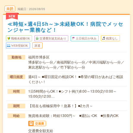
未読
掲載日
2026/08/05
NEW
≪時短×週4日5h～≫未経験OK！病院でメッセ
ンジャー業務など！
職種未経験OK
交通費別途支給あり
土日祝日が休み
残業なし
WEB登録OK
派遣
福岡市博多区
勤務地
博多駅から---分／南福岡駅から---分／中洲川端駅から---分／
東比恵駅から---分／竹下駅から---分
週4日～ ■曜日固定の相談OK！ ■希望の曜日があればご相談
曜日頻度
ください！
1日5時間からOK！■シフト例(1)8:00～13:00(2)10:00～
時間
15:00(3)12:00…
【現在も積極採用中！急募！】■2カ月～
期間
無資格未経験：時給1300円～ ■週払いOK ■扶養内OK
時給
交通費
交通費全額支給