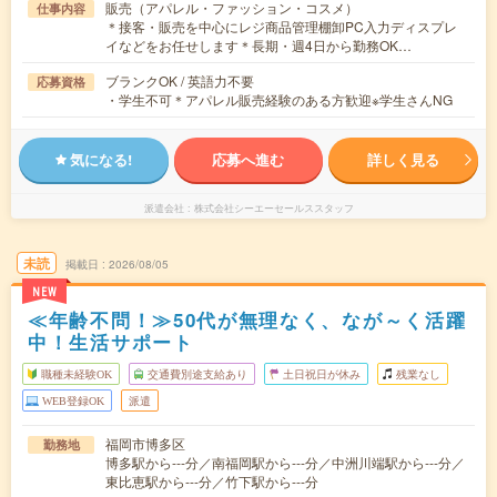
販売（アパレル・ファッション・コスメ）
仕事内容
＊接客・販売を中心にレジ商品管理棚卸PC入力ディスプレ
イなどをお任せします＊長期・週4日から勤務OK…
ブランクOK / 英語力不要
応募資格
・学生不可＊アパレル販売経験のある方歓迎※学生さんNG
気になる!
応募へ進む
詳しく見る
派遣会社
株式会社シーエーセールススタッフ
未読
掲載日
2026/08/05
NEW
≪年齢不問！≫50代が無理なく、なが～く活躍
中！生活サポート
職種未経験OK
交通費別途支給あり
土日祝日が休み
残業なし
WEB登録OK
派遣
福岡市博多区
勤務地
博多駅から---分／南福岡駅から---分／中洲川端駅から---分／
東比恵駅から---分／竹下駅から---分