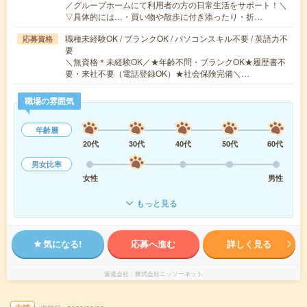
／グループホームにて利用者の方の日常生活をサポート！＼
▽具体的には…・買い物や散歩に付き添ったり・折…
職種未経験OK / ブランクOK / パソコンスキル不要 / 英語力不
応募資格
要
＼無資格＊未経験OK／★年齢不問・ブランクOK★履歴書不
要・来社不要（電話登録OK）★社会保険完備＼…
職場の雰囲気
年齢層
20代
30代
40代
50代
60代
男女比率
女性
男性
もっと見る
気になる!
応募へ進む
詳しく見る
派遣会社
株式会社ニッソーネット