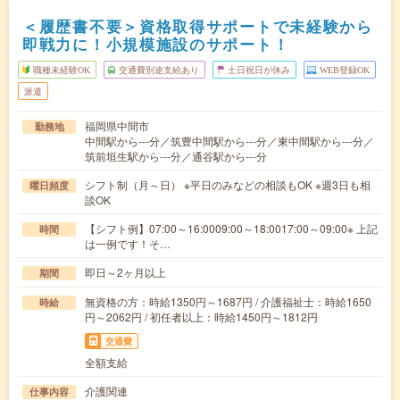
＜履歴書不要＞資格取得サポートで未経験から
即戦力に！小規模施設のサポート！
職種未経験OK
交通費別途支給あり
土日祝日が休み
WEB登録OK
派遣
福岡県中間市
勤務地
中間駅から---分／筑豊中間駅から---分／東中間駅から---分／
筑前垣生駅から---分／通谷駅から---分
シフト制（月～日） ※平日のみなどの相談もOK ※週3日も相
曜日頻度
談OK
【シフト例】07:00～16:0009:00～18:0017:00～09:00※ 上記
時間
は一例です！そ…
即日～2ヶ月以上
期間
無資格の方：時給1350円～1687円 / 介護福祉士：時給1650
時給
円～2062円 / 初任者以上：時給1450円～1812円
交通費
全額支給
介護関連
仕事内容