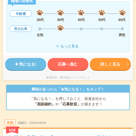
職場の雰囲気
年齢層
20代
30代
40代
50代
60代
男女比率
女性
男性
もっと見る
気になる!
応募へ進む
詳しく見る
派遣会社
株式会社ニッソーネット
興味があったら「★気になる！」をタップ！
「気になる！」を押しておくと、派遣会社から
「面談確約」
や
「応募歓迎」
が届きます！
未読
掲載日
2026/08/06
NEW