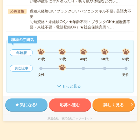
い物や散歩に付き添ったり・折り紙や体操などのレ…
職種未経験OK / ブランクOK / パソコンスキル不要 / 英語力不
応募資格
要
＼無資格＊未経験OK／★年齢不問・ブランクOK★履歴書不
要・来社不要（電話登録OK）★社会保険完備＼…
職場の雰囲気
年齢層
20代
30代
40代
50代
60代
男女比率
女性
男性
もっと見る
気になる!
応募へ進む
詳しく見る
派遣会社
株式会社ニッソーネット