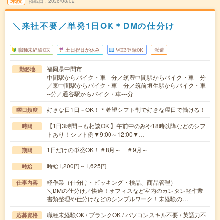
未読
掲載日
2026/08/02
＼来社不要／単発1日OK＊DMの仕分け
職種未経験OK
土日祝日が休み
WEB登録OK
派遣
福岡県中間市
勤務地
中間駅からバイク・車---分／筑豊中間駅からバイク・車---分
／東中間駅からバイク・車---分／筑前垣生駅からバイク・車-
--分／通谷駅からバイク・車---分
好きな日1日～OK！＊希望シフト制で好きな曜日で働ける！
曜日頻度
【1日3時間～も相談OK!】午前中のみや18時以降などのシフ
時間
トあり！シフト例▼9:00～12:00▼…
1日だけの単発OK！＃8月～ ＃9月～
期間
時給1,200円～1,625円
時給
軽作業（仕分け・ピッキング・検品、商品管理）
仕事内容
＼DMの仕分け／快適！オフィスなど室内のカンタン軽作業
書類整理や仕分けなどのシンプルワーク！未経験の…
職種未経験OK / ブランクOK / パソコンスキル不要 / 英語力不
応募資格