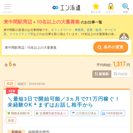
メニュー
気になる!
ログイン
検索
東中間駅周辺
×
10名以上の大量募集
のお仕事一覧
東中間駅の派遣のお仕事情報です。
オフィスワーク・事務系
、
営業・販売・サービス
系
、
クリエイティブ系
などのお仕事を取り揃えています。10名以上の大量募集の条件
の他に、
交通費別途支給あり
、
職種未経験OK
、
友だちと一緒の応募OK
などのこだわ
り条件も取り揃えています。
条件の変更
東中間駅周辺 / 10名以上の大量募集
6
1,317
全
件
平均時給:
円
時給順
新着順
未読
掲載日
2026/08/06
NEW
＼最短3日で開始可能／3ヵ月で71万円稼ぐ！
未経験OK＊まずはお話し相手から
職種未経験OK
交通費別途支給あり
土日祝日が休み
WEB登録OK
派遣
福岡県中間市
勤務地