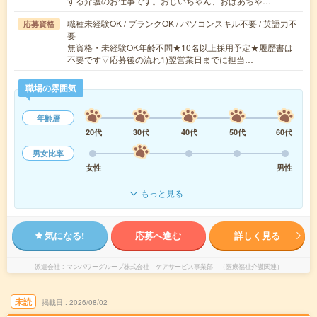
する介護のお仕事です。おじいちゃん、おばあちゃ…
職種未経験OK / ブランクOK / パソコンスキル不要 / 英語力不
応募資格
要
無資格・未経験OK年齢不問★10名以上採用予定★履歴書は
不要です▽応募後の流れ1)翌営業日までに担当…
職場の雰囲気
年齢層
20代
30代
40代
50代
60代
男女比率
女性
男性
もっと見る
気になる!
応募へ進む
詳しく見る
派遣会社
マンパワーグループ株式会社 ケアサービス事業部 （医療福祉介護関連）
未読
掲載日
2026/08/02