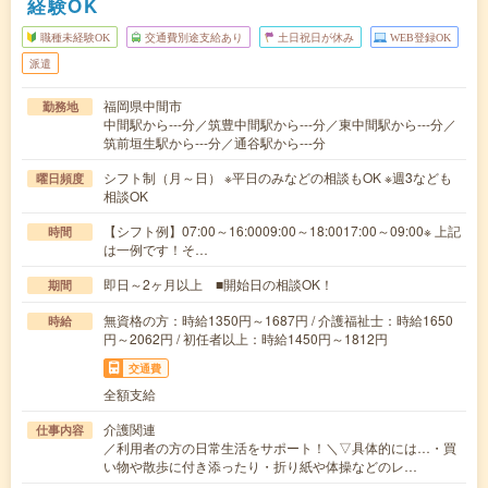
経験OK
職種未経験OK
交通費別途支給あり
土日祝日が休み
WEB登録OK
派遣
福岡県中間市
勤務地
中間駅から---分／筑豊中間駅から---分／東中間駅から---分／
筑前垣生駅から---分／通谷駅から---分
シフト制（月～日） ※平日のみなどの相談もOK ※週3なども
曜日頻度
相談OK
【シフト例】07:00～16:0009:00～18:0017:00～09:00※ 上記
時間
は一例です！そ…
即日～2ヶ月以上 ■開始日の相談OK！
期間
無資格の方：時給1350円～1687円 / 介護福祉士：時給1650
時給
円～2062円 / 初任者以上：時給1450円～1812円
交通費
全額支給
介護関連
仕事内容
／利用者の方の日常生活をサポート！＼▽具体的には…・買
い物や散歩に付き添ったり・折り紙や体操などのレ…