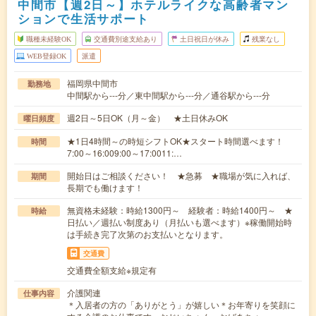
中間市【週2日～】ホテルライクな高齢者マン
ションで生活サポート
職種未経験OK
交通費別途支給あり
土日祝日が休み
残業なし
WEB登録OK
派遣
福岡県中間市
勤務地
中間駅から---分／東中間駅から---分／通谷駅から---分
週2日～5日OK（月～金） ★土日休みOK
曜日頻度
★1日4時間～の時短シフトOK★スタート時間選べます！
時間
7:00～16:009:00～17:0011:…
開始日はご相談ください！ ★急募 ★職場が気に入れば、
期間
長期でも働けます！
無資格未経験：時給1300円～ 経験者：時給1400円～ ★
時給
日払い／週払い制度あり（月払いも選べます）※稼働開始時
は手続き完了次第のお支払いとなります。
交通費
交通費全額支給※規定有
介護関連
仕事内容
＊入居者の方の「ありがとう」が嬉しい＊お年寄りを笑顔に