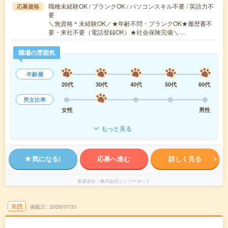
職種未経験OK / ブランクOK / パソコンスキル不要 / 英語力不
応募資格
要
＼無資格＊未経験OK／★年齢不問・ブランクOK★履歴書不
要・来社不要（電話登録OK）★社会保険完備＼…
職場の雰囲気
年齢層
20代
30代
40代
50代
60代
男女比率
女性
男性
もっと見る
気になる!
応募へ進む
詳しく見る
派遣会社
株式会社ニッソーネット
未読
掲載日
2026/07/31