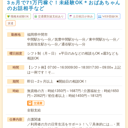
3ヵ月で71万円稼ぐ！未経験OK＊おばあちゃん
のお話相手など
職種未経験OK
交通費別途支給あり
土日祝日が休み
WEB登録OK
派遣
福岡県中間市
勤務地
中間駅から---分／筑豊中間駅から---分／東中間駅から---分／
筑前垣生駅から---分／通谷駅から---分
シフト制（月～日） ※平日のみなどの相談もOK ※週3なども
曜日頻度
相談OK
【シフト例】07:00～16:0009:00～18:0017:00～09:00※ 上記
時間
は一例です！そ…
即日～2ヶ月以上 ■開始日の相談OK！
期間
無資格の方：時給1350円～1687円 / 介護福祉士：時給1650
時給
円～2062円 / 初任者以上：時給1450円～1812円
交通費
全額支給
介護関連
仕事内容
／利用者の方の日常生活をサポート！＼▽具体的には…・買