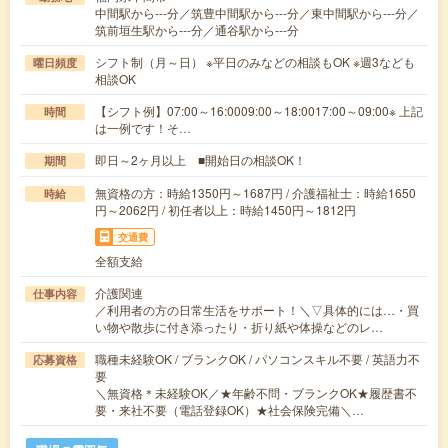
中間駅から---分／筑豊中間駅から---分／東中間駅から---分／
筑前垣生駅から---分／通谷駅から---分
シフト制（月～日） ※平日のみなどの相談もOK ※週3なども
曜日頻度
相談OK
【シフト例】07:00～16:0009:00～18:0017:00～09:00※ 上記
時間
は一例です！そ…
即日～2ヶ月以上 ■開始日の相談OK！
期間
無資格の方：時給1350円～1687円 / 介護福祉士：時給1650
時給
円～2062円 / 初任者以上：時給1450円～1812円
交通費
全額支給
介護関連
仕事内容
／利用者の方の日常生活をサポート！＼▽具体的には…・買
い物や散歩に付き添ったり・折り紙や体操などのレ…
職種未経験OK / ブランクOK / パソコンスキル不要 / 英語力不
応募資格
要
＼無資格＊未経験OK／★年齢不問・ブランクOK★履歴書不
要・来社不要（電話登録OK）★社会保険完備＼…