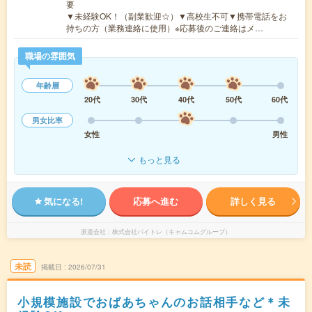
要
▼未経験OK！（副業歓迎☆）▼高校生不可▼携帯電話をお
持ちの方（業務連絡に使用）※応募後のご連絡はメ…
職場の雰囲気
年齢層
20代
30代
40代
50代
60代
男女比率
女性
男性
もっと見る
気になる!
応募へ進む
詳しく見る
派遣会社
株式会社バイトレ（キャムコムグループ）
未読
掲載日
2026/07/31
小規模施設でおばあちゃんのお話相手など＊未