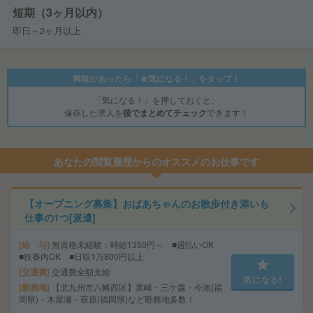
短期（3ヶ月以内）
即日～2ヶ月以上
興味があったら「★気になる！」をタップ！
「気になる！」を押しておくと、
保存した求人を
後でまとめてチェック
できます！
あなたの閲覧履歴からのオススメのお仕事です
【オープニング募集】おばあちゃんのお散歩付き添いも
仕事の1つ[派遣]
給 与
無資格未経験：時給1350円～ ■週払いOK
■扶養内OK ■日収1万800円以上
交通費
交通費全額支給
気になる!
勤務地
【北九州市八幡西区】黒崎・三ケ森・今池(福
岡県)・木屋瀬・萩原(福岡県)など勤務地多数！