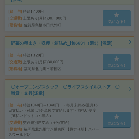
給 与
時給1,400円
交通費
上限あり(月額)30、000円
気になる!
勤務地
佐賀県鳥栖市田代外町
野菜の種まき・収穫・箱詰め_H86631（週3）[派遣]
給 与
時給1,120円
交通費
上限あり(月額)30,000円
気になる!
勤務地
福岡県北九州市若松区
〇オープニングスタッフ 〇ライフスタイルストア 〇
雑貨・文具[派遣]
給 与
時給1340円～1340円 ・毎月末締め/翌月15
日支払い・残業は1分単位で支給します・前払い制度
（速払いドットコム導入）
交通費
交通費別途支給（全額支給）
気になる!
勤務地
福岡県北九州市八幡東区 【最寄り駅】スペー
スワールド駅