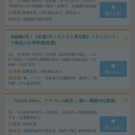
給 与
時給1300円／月収例：211,575円＝1,300円×
7時間45分×21日勤務の場合＋残業代、交通費別途支給
交通費
実費支給／当社規定あり。規定あり
気になる!
勤務地
福岡県行橋市草野
未経験OK！【私服OK！モクモク系作業】ドラッグスト
ア商品の出荷準備[派遣]
給 与
時給1150円／月収例（22日勤務の場合）：21
6,775円＝1,150円×8時間×22日＋残業代別途支給（10
時間：14,375円）
交通費
実費支給／当社規定あり。
気になる!
勤務地
車、バイク、自転車での通勤OK 最寄り「田
代駅」から徒歩20分
「Calvin Klein」でアパレル販売｜ 週4～勤務OK[派遣]
給 与
時給1400円～1400円 上記給与＋時間外勤務
手当＋交通費支給◎
交通費
全額支給
気になる!
勤務地
福岡県福岡市博多区 【最寄り駅】櫛田神社前