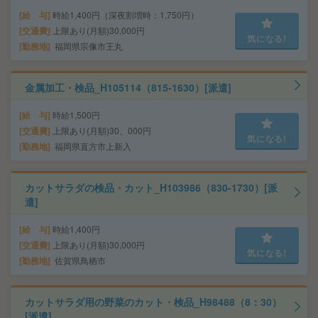
給 与
時給1,400円（深夜割増時：1,750円）
交通費
上限あり(月額)30,000円
気になる!
勤務地
福岡県宗像市王丸
金属加工・検品_H105114（815-1630）[派遣]
給 与
時給1,500円
交通費
上限あり(月額)30、000円
気になる!
勤務地
福岡県直方市上新入
カットサラダの検品・カット_H103986（830-1730）[派
遣]
給 与
時給1,400円
交通費
上限あり(月額)30,000円
気になる!
勤務地
佐賀県鳥栖市
カットサラダ用の野菜のカット・検品_H98488（8：30）
[派遣]