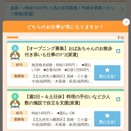
急募！<時給1400円>人気の在宅勤務！手続き事務スタッ
フ募集[派遣]
給 与
時給1400円 月収例 217,000円
どちらのお仕事が気になりますか？
交通費
全額支給
気になる!
1
/10
勤務地
博多駅徒歩3分
【オープニング募集】おばあちゃんのお散歩
付き添いも仕事の1つ[派遣]
大手グループ＊高時給＊時短相談可＊残業ほぼなし＊未
経験OK[派遣]
無資格未経験：時給1350円～ ■週払
給与
いOK ■扶養内OK ■日収1万800円以
給 与
時給1300円＋交 ■給与の前払いが可能な速
上
【北九州市八幡西区】黒崎・三ケ森・
気になる!
勤務地
払いサービスあり
今池(福岡県)・木屋瀬・萩原(福岡県)な
交通費
交通費支給あり
気になる!
ど勤務地多数！
勤務地
福岡県糟屋郡宇美町 香椎線 宇美駅
【週2日～＆土日休】料理の手伝いなど少人
数の施設で自立を支援[派遣]
【100名募集！＊週3からOK】健康診断の結果入力のお仕
事[派遣]
時給1450円～ ■週払いOK
給与
【北九州市八幡西区】黒崎・三ケ森・
勤務地
気になる!
給 与
1600～1800 ★日払い・給与前払いOK
今池(福岡県)・木屋瀬・萩原(福岡県)な
ど勤務地多数！
交通費
別途支給有