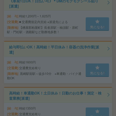
《単発1日OK！日払い可》＊DMのモクモクシール貼り
[派遣]
給 与
時給1,200円～1,625円
交通費
■ 交通費規定内支給 ※派遣先による
気になる!
勤務地
【糟屋郡粕屋町】長者原駅・柚須駅・原町
駅・門松駅・酒殿駅など勤務地多数！
給与即払いOK！高時給！平日休み！容器の洗浄作業[派
遣]
給 与
時給1600円
交通費
交通費支給有り
気になる!
勤務地
黒崎駅前駅～徒歩10分 ※車通勤・バイク通
勤OK
高時給！車通勤OK！土日休み！日勤のお仕事！測定・検
査業務[派遣]
給 与
時給1350円
交通費
交通費支給有り