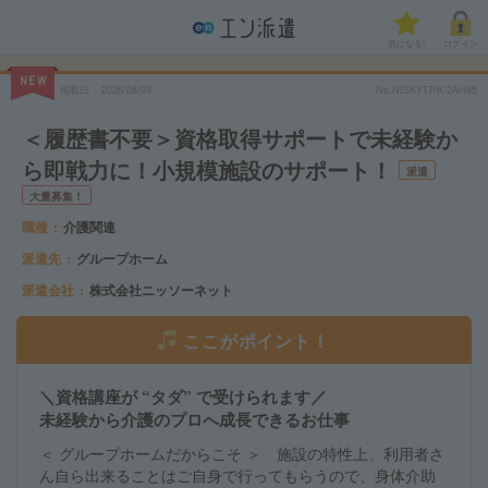
気になる!
ログイン
NEW
掲載日
2026/08/09
No.NISKYTRK-2AH65
＜履歴書不要＞資格取得サポートで未経験か
ら即戦力に！小規模施設のサポート！
派遣
大量募集！
職種
介護関連
派遣先
グループホーム
派遣会社
株式会社ニッソーネット
ここがポイント！
＼資格講座が “タダ” で受けられます／
未経験から介護のプロへ成長できるお仕事
＜ グループホームだからこそ ＞ 施設の特性上、利用者さ
ん自ら出来ることはご自身で行ってもらうので、身体介助