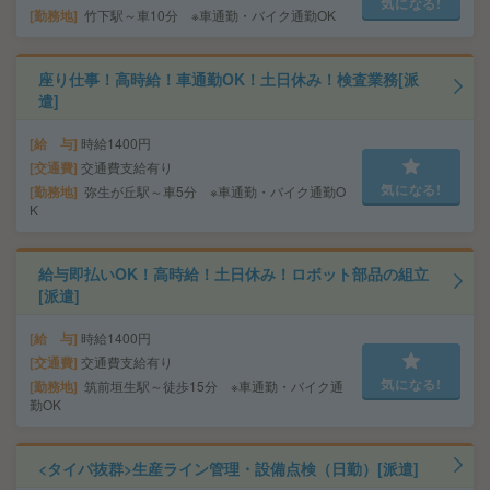
気になる!
勤務地
竹下駅～車10分 ※車通勤・バイク通勤OK
座り仕事！高時給！車通勤OK！土日休み！検査業務[派
遣]
給 与
時給1400円
交通費
交通費支給有り
気になる!
勤務地
弥生が丘駅～車5分 ※車通勤・バイク通勤O
K
給与即払いOK！高時給！土日休み！ロボット部品の組立
[派遣]
給 与
時給1400円
交通費
交通費支給有り
気になる!
勤務地
筑前垣生駅～徒歩15分 ※車通勤・バイク通
勤OK
<タイパ抜群>生産ライン管理・設備点検（日勤）[派遣]