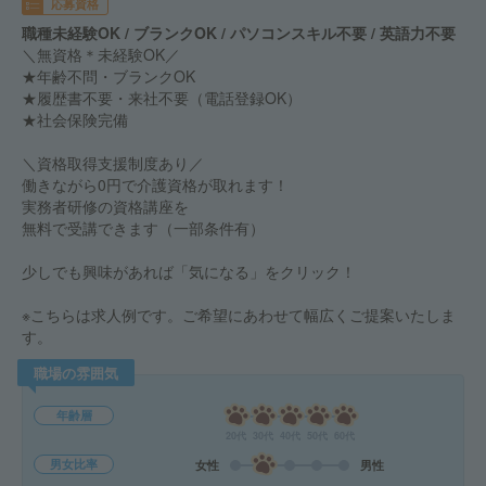
応募資格
職種未経験OK / ブランクOK / パソコンスキル不要 / 英語力不要
＼無資格＊未経験OK／
★年齢不問・ブランクOK
★履歴書不要・来社不要（電話登録OK）
★社会保険完備
＼資格取得支援制度あり／
働きながら0円で介護資格が取れます！
実務者研修の資格講座を
無料で受講できます（一部条件有）
少しでも興味があれば「気になる」をクリック！
※こちらは求人例です。ご希望にあわせて幅広くご提案いたしま
す。
職場の雰囲気
年齢層
20代
30代
40代
50代
60代
男女比率
女性
男性