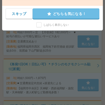
気になる!
勤務地
天神駅より徒歩3分
スキップ
どちらも気になる！
土日祝休み＊残業ほぼなし＊駅近＊指導も丁寧＊未経験O
K[派遣]
しばらく表示しない
給 与
時給1300円＋交 【月収例】182,000円～ ■
給与の前払いが可能な速払いサービスあり
交通費
交通費支給あり
気になる!
勤務地
福岡県福岡市西区 福岡地下鉄空港線 姪浜駅
徒歩3分、筑肥線 下山門駅徒歩25分
《単発1日OK！日払い可》＊チラシのモクモクシール貼
り[派遣]
給 与
時給1,500円～1,875円
交通費
■ 交通費規定内支給 ※派遣先による
気になる!
勤務地
【福岡市中央区】天神駅・西鉄福岡駅・薬院
駅・天神南駅・唐人町駅など勤務地多数！