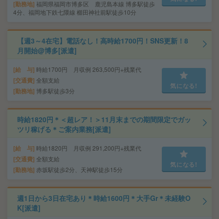
勤務地
福岡県福岡市博多区 鹿児島本線 博多駅徒歩
4分、福岡地下鉄七隈線 櫛田神社前駅徒歩10分
【週3～4在宅】電話なし！高時給1700円！SNS更新！8
月開始@博多[派遣]
給 与
時給1700円 月収例 263,500円+残業代
交通費
全額支給
気になる!
勤務地
博多駅徒歩3分
時給1820円＊＜超レア！＞11月末までの期間限定でガッ
ツリ稼げる＊ご案内業務[派遣]
給 与
時給1820円 月収例 291,200円+残業代
交通費
全額支給
気になる!
勤務地
赤坂駅徒歩2分、天神駅徒歩15分
週1日から3日在宅あり＊時給1600円＊大手Gr＊未経験O
K[派遣]