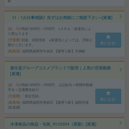
駅
《1：1お仕事相談》先ずはお気軽にご相談下さい○[派遣]
給 与
時給1300円～1500円 ※スキル・派遣先によ
り異なります
交通費
別途、全額支給 ※派遣先によっては、月額上
気になる!
限がございます。
勤務地
福岡県福岡市中央区 【最寄り駅】天神駅
資生堂グループコスメブランドで販売｜人気の空港勤務
[派遣]
給 与
時給1450円～1500円 上記給与＋時間外勤務
手当＋交通費支給◎
交通費
「規定支給」
気になる!
勤務地
福岡県福岡市博多区 【最寄り駅】福岡空港
(鉄道)駅
冷凍食品の検品・包装_H132054（夜勤）[派遣]