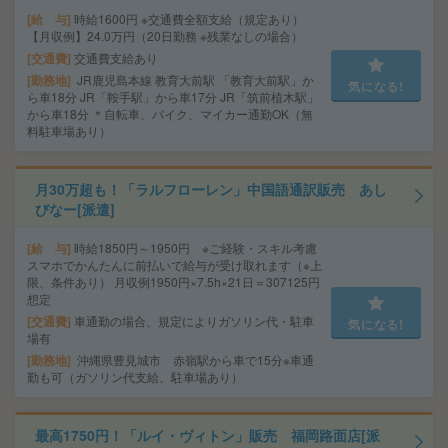
給 与
時給1600円 ※交通費全額支給（規定あり）
【月収例】24.0万円（20日勤務 ※残業なしの場合）
交通費
交通費支給あり
勤務地
JR鹿児島本線 教育大前駅 「教育大前駅」か
気になる!
ら車18分 JR「鞍手駅」から車17分 JR「筑前植木駅」
から車18分 ＊自転車、バイク、マイカー通勤OK（無
料駐車場あり）
月30万超も！「ラルフローレン」中国語通訳販売 あし
びなー[派遣]
給 与
時給1850円～1950円 ※ご経験・スキル考慮
スマホでかんたんに前払いで給与が受け取れます（※上
限、条件あり） 月収例1950円×7.5h×21日＝307125円
想定
交通費
車通勤の場合、規定によりガソリン代・駐車
気になる!
場有
勤務地
沖縄県豊見城市 赤嶺駅から車で15分※車通
勤も可（ガソリン代支給、駐車場あり）
最高1750円！「ルイ・ヴィトン」販売 福岡路面店[派