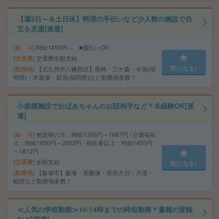
【週2日～＆土日休】料理の手伝いなど少人数の施設で自
立を支援[派遣]
給 与
時給1450円～ ■週払いOK
交通費
交通費全額支給
気になる!
勤務地
【北九州市八幡西区】黒崎・三ケ森・今池(福
岡県)・木屋瀬・萩原(福岡県)など勤務地多数！
小規模施設でおばあちゃんのお話相手など＊未経験OK[派
遣]
給 与
無資格の方：時給1350円～1687円 / 介護福祉
士：時給1650円～2062円 / 初任者以上：時給1450円
～1812円
交通費
全額支給
気になる!
勤務地
【飯塚市】飯塚・新飯塚・筑前大分・天道・
鯰田など勤務地多数！
≪人気の学校勤務≫10-14時までの時短勤務＊書籍の登録