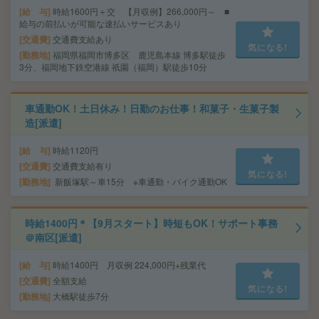
給 与
時給1600円＋交 【月収例】266,000円～ ■
給与の前払いが可能な速払いサービスあり
交通費
交通費支給あり
気になる!
勤務地
福岡県福岡市博多区 鹿児島本線 博多駅徒歩
3分、福岡地下鉄空港線 祇園（福岡）駅徒歩10分
車通勤OK！土日休み！日勤のお仕事！和菓子・生菓子製
造[派遣]
給 与
時給1120円
交通費
交通費支給有り
気になる!
勤務地
新飯塚駅～車15分 ※車通勤・バイク通勤OK
時給1400円＊【9月スタート】時短もOK！サポート事務
＠南区[派遣]
給 与
時給1400円 月収例 224,000円+残業代
交通費
全額支給
気になる!
勤務地
大橋駅徒歩7分