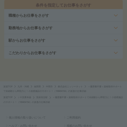
条件を指定してお仕事をさがす
職種からお仕事をさがす
勤務地からお仕事をさがす
駅からお仕事をさがす
こだわりからお仕事をさがす
派遣TOP
九州・沖縄
福岡県
中間市
株式会社ニッソーネット
＜履歴書不要＞資格取得サポート
で未経験から即戦力に！小規模施設のサポート！（108404154）の派遣の仕事詳細
派遣TOP
ＪＲ筑豊本線
筑前垣生駅
＜履歴書不要＞資格取得サポートで未経験から即戦力に！小規模施設
のサポート！（108404154）の派遣の仕事詳細
個人情報の取り扱いについて
ご利用規約
ヘルプ・お問い合わせ
掲載のお問い合わせ