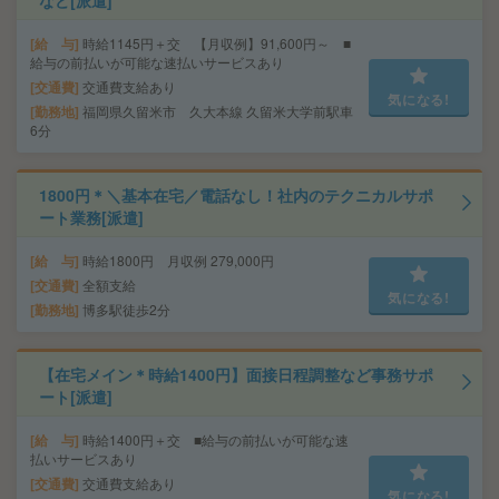
など[派遣]
給 与
時給1145円＋交 【月収例】91,600円～ ■
給与の前払いが可能な速払いサービスあり
交通費
交通費支給あり
気になる!
勤務地
福岡県久留米市 久大本線 久留米大学前駅車
6分
1800円＊＼基本在宅／電話なし！社内のテクニカルサポ
ート業務[派遣]
給 与
時給1800円 月収例 279,000円
交通費
全額支給
気になる!
勤務地
博多駅徒歩2分
【在宅メイン＊時給1400円】面接日程調整など事務サポ
ート[派遣]
給 与
時給1400円＋交 ■給与の前払いが可能な速
払いサービスあり
交通費
交通費支給あり
気になる!