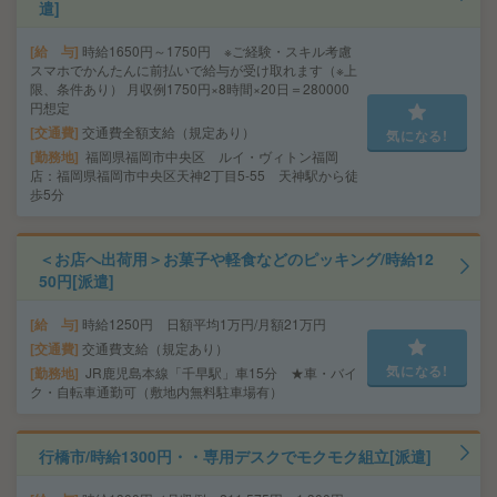
遣]
給 与
時給1650円～1750円 ※ご経験・スキル考慮
スマホでかんたんに前払いで給与が受け取れます（※上
限、条件あり） 月収例1750円×8時間×20日＝280000
円想定
交通費
交通費全額支給（規定あり）
気になる!
勤務地
福岡県福岡市中央区 ルイ・ヴィトン福岡
店：福岡県福岡市中央区天神2丁目5-55 天神駅から徒
歩5分
＜お店へ出荷用＞お菓子や軽食などのピッキング/時給12
50円[派遣]
給 与
時給1250円 日額平均1万円/月額21万円
交通費
交通費支給（規定あり）
気になる!
勤務地
JR鹿児島本線「千早駅」車15分 ★車・バイ
ク・自転車通勤可（敷地内無料駐車場有）
行橋市/時給1300円・・専用デスクでモクモク組立[派遣]