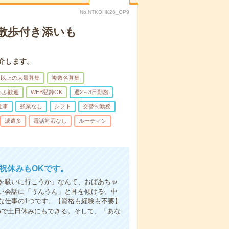
No.NTKOHK26_OP9
散歩付き添いも
介します。
名以上の大量募集
複数名募集
ゅふ歓迎
WEB登録OK
週2～3日勤務
仕事
残業なし
シフト
交替制勤務
派遣多
電話対応なし
ルーティン
日祝休みもOKです。
を吸いに行こうか」なんて、おばあちゃ
い会話に「うんうん」と耳を傾ける。中
な仕事の1つです。【資格も経験も不要】
めで土日休みにもできる。そして、「あな