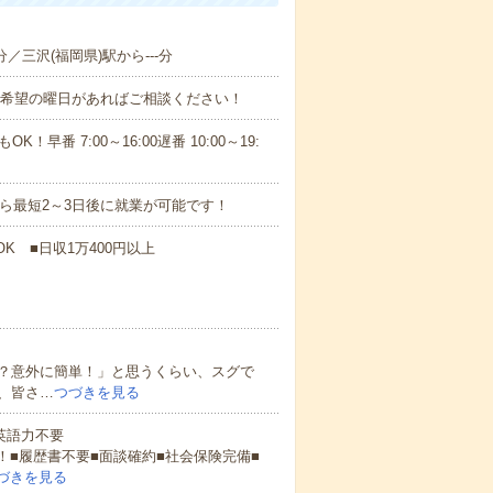
分／三沢(福岡県)駅から---分
！■希望の曜日があればご相談ください！
！早番 7:00～16:00遅番 10:00～19:
から最短2～3日後に就業が可能です！
K ■日収1万400円以上
？意外に簡単！」と思うくらい、スグで
、皆さ…
つづきを見る
 英語力不要
！■履歴書不要■面談確約■社会保険完備■
づきを見る