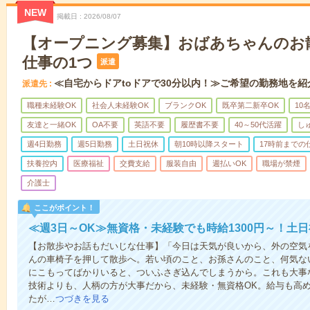
NEW
掲載日
2026/08/07
【オープニング募集】おばあちゃんのお
仕事の1つ
派遣
≪自宅からドアtoドアで30分以内！≫ご希望の勤務地を紹
派遣先
職種未経験OK
社会人未経験OK
ブランクOK
既卒第二新卒OK
10
友達と一緒OK
OA不要
英語不要
履歴書不要
40～50代活躍
し
週4日勤務
週5日勤務
土日祝休
朝10時以降スタート
17時前までの
扶養控内
医療福祉
交費支給
服装自由
週払いOK
職場が禁煙
介護士
ここがポイント！
≪週3日～OK≫無資格・未経験でも時給1300円～！土
【お散歩やお話もだいじな仕事】「今日は天気が良いから、外の空気
んの車椅子を押して散歩へ。若い頃のこと、お孫さんのこと、何気な
にこもってばかりいると、ついふさぎ込んでしまうから。これも大事
技術よりも、人柄の方が大事だから、未経験・無資格OK。給与も高
たが…
つづきを見る