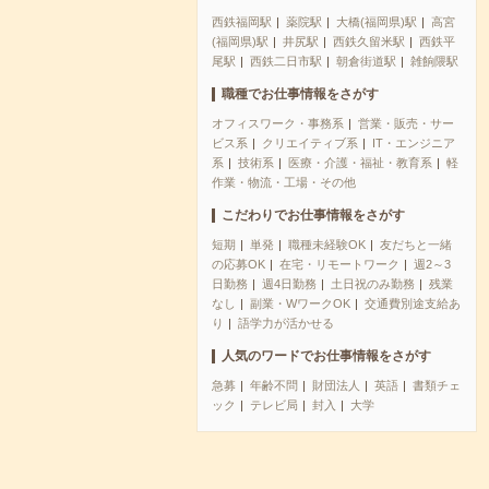
西鉄福岡駅
薬院駅
大橋(福岡県)駅
高宮
(福岡県)駅
井尻駅
西鉄久留米駅
西鉄平
尾駅
西鉄二日市駅
朝倉街道駅
雑餉隈駅
職種でお仕事情報をさがす
オフィスワーク・事務系
営業・販売・サー
ビス系
クリエイティブ系
IT・エンジニア
系
技術系
医療・介護・福祉・教育系
軽
作業・物流・工場・その他
こだわりでお仕事情報をさがす
短期
単発
職種未経験OK
友だちと一緒
の応募OK
在宅・リモートワーク
週2～3
日勤務
週4日勤務
土日祝のみ勤務
残業
なし
副業・WワークOK
交通費別途支給あ
り
語学力が活かせる
人気のワードでお仕事情報をさがす
急募
年齢不問
財団法人
英語
書類チェ
ック
テレビ局
封入
大学