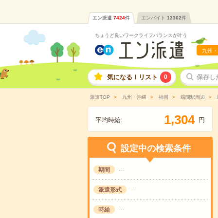
エン派遣
7424
件
エンバイト
12362
件
ちょうど良いワークライフバランスが叶う
九州・
気になる！リスト
0
保存し
派遣TOP
九州・沖縄
福岡
端間駅周辺
,
1
3
0
4
平均時給:
円
設定中の検索条件
期間
---
派遣形式
---
時給
---