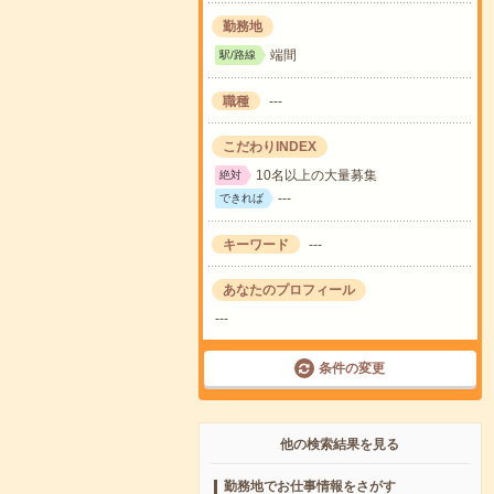
勤務地
端間
駅/路線
職種
---
こだわりINDEX
10名以上の大量募集
絶対
---
できれば
キーワード
---
あなたのプロフィール
---
条件の変更
他の検索結果を見る
勤務地でお仕事情報をさがす