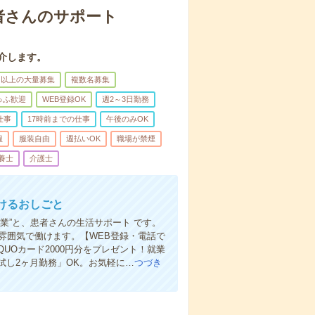
者さんのサポート
介します。
名以上の大量募集
複数名募集
ゅふ歓迎
WEB登録OK
週2～3日勤務
仕事
17時前までの仕事
午後のみOK
服
服装自由
週払いOK
職場が禁煙
養士
介護士
けるおしごと
業”と、患者さんの生活サポート です。
雰囲気で働けます。【WEB登録・電話で
Oカード2000円分をプレゼント！就業
し2ヶ月勤務」OK。お気軽に…
つづき