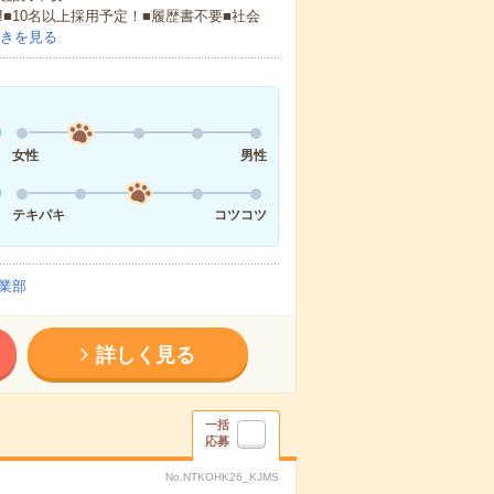
!■10名以上採用予定！■履歴書不要■社会
きを見る
女性
男性
テキパキ
コツコツ
業部
詳しく見る
一括
応募
No.NTKOHK26_KJMS