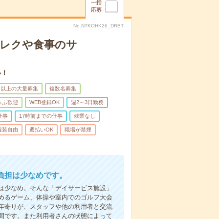
一括
応募
No.NTKOHK26_DRBT
＊レクや食事のサ
い！
名以上の大量募集
複数名募集
ゅふ歓迎
WEB登録OK
週2～3日勤務
仕事
17時前までの仕事
残業なし
服装自由
週払いOK
職場が禁煙
負担は少なめです。
は少なめ。そんな「デイサービス施設」
めるゲーム、体操や室内でのゴルフ大会
年寄りが、スタッフや他の利用者と交流
間です。また利用者さんの状態によって