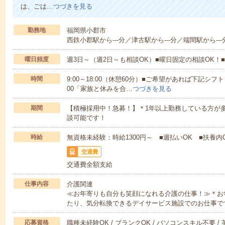
は、ごは…
つづきを見る
勤務地
福岡県小郡市
西鉄小郡駅から---分／津古駅から---分／端間駅から---
曜日頻度
週3日～（週2日～も相談OK）■曜日固定の相談OK
時間
9:00～18:00（休憩60分）■ご希望があれば下記シフトもOK
00「家族と休みを合…
つづきを見る
期間
【積極採用中！急募！】＊1年以上勤務している方が多
談可能です！
時給
無資格未経験：時給1300円～ ■週払いOK ■扶養内O
交通費
交通費全額支給
仕事内容
介護関連
≪お年寄りも自分も笑顔になれる介護の仕事！≫＊お
たり、気分転換できるデイサービス施設でのお仕事で
応募資格
職種未経験OK / ブランクOK / パソコンスキル不要 /