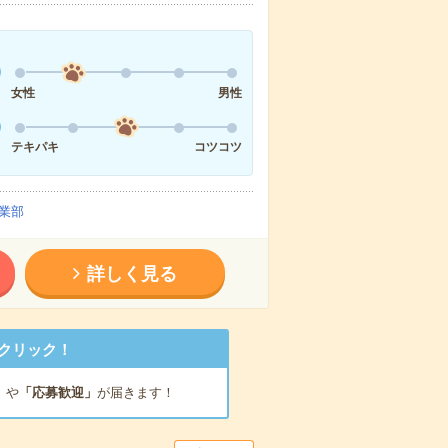
女性
男性
テキパキ
コツコツ
業部
詳しく見る
クリック！
」
や
「応募歓迎」
が届きます！