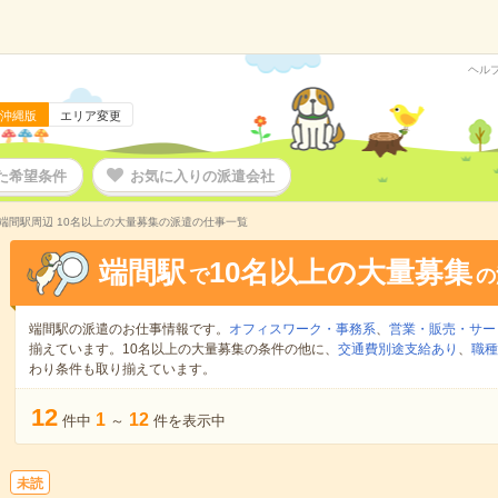
ヘル
沖縄版
エリア変更
た希望条件
お気に入りの派遣会社
端間駅周辺 10名以上の大量募集の派遣の仕事一覧
端間駅
10名以上の大量募集
で
の
端間駅の派遣のお仕事情報です。
オフィスワーク・事務系
、
営業・販売・サー
揃えています。10名以上の大量募集の条件の他に、
交通費別途支給あり
、
職種
わり条件も取り揃えています。
12
1
12
件中
～
件を表示中
未読