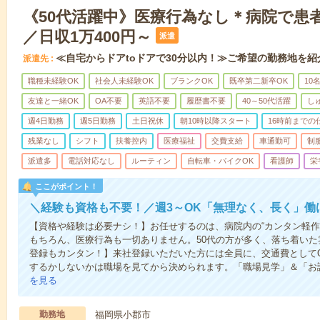
《50代活躍中》医療行為なし＊病院で患
／日収1万400円～
派遣
≪自宅からドアtoドアで30分以内！≫ご希望の勤務地を紹
派遣先
職種未経験OK
社会人未経験OK
ブランクOK
既卒第二新卒OK
10
友達と一緒OK
OA不要
英語不要
履歴書不要
40～50代活躍
し
週4日勤務
週5日勤務
土日祝休
朝10時以降スタート
16時前までの
残業なし
シフト
扶養控内
医療福祉
交費支給
車通勤可
制
派遣多
電話対応なし
ルーティン
自転車・バイクOK
看護師
栄
ここがポイント！
＼経験も資格も不要！／週3～OK「無理なく、長く」働
【資格や経験は必要ナシ！】お任せするのは、病院内の“カンタン軽作
もちろん、医療行為も一切ありません。50代の方が多く、落ち着いた
登録もカンタン！】来社登録いただいた方には全員に、交通費としてQU
するかしないかは職場を見てから決められます。「職場見学」＆「お試
を見る
勤務地
福岡県小郡市