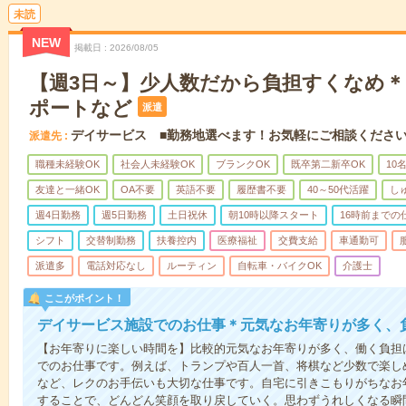
未読
NEW
掲載日
2026/08/05
【週3日～】少人数だから負担すくなめ
ポートなど
派遣
デイサービス ■勤務地選べます！お気軽にご相談くださ
派遣先
職種未経験OK
社会人未経験OK
ブランクOK
既卒第二新卒OK
10
友達と一緒OK
OA不要
英語不要
履歴書不要
40～50代活躍
し
週4日勤務
週5日勤務
土日祝休
朝10時以降スタート
16時前までの
シフト
交替制勤務
扶養控内
医療福祉
交費支給
車通勤可
派遣多
電話対応なし
ルーティン
自転車・バイクOK
介護士
ここがポイント！
デイサービス施設でのお仕事＊元気なお年寄りが多く、
【お年寄りに楽しい時間を】比較的元気なお年寄りが多く、働く負担
でのお仕事です。例えば、トランプや百人一首、将棋など少数で楽し
など、レクのお手伝いも大切な仕事です。自宅に引きこもりがちなお
することで、どんどん笑顔を取り戻していく。思わずうれしくなる瞬