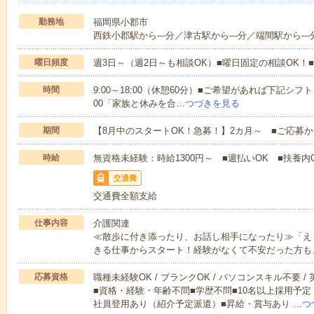
勤務地
福岡県小郡市
西鉄小郡駅から---分／津古駅から---分／端間駅から---
曜日頻度
週3日～（週2日～も相談OK）■曜日固定の相談OK
時間
9:00～18:00（休憩60分）■ご希望があれば下記シフトもOK
00「家族と休みを合…
つづきを見る
期間
【8月中のスタートOK！急募！】2カ月～ ■ご応募
時給
無資格未経験：時給1300円～ ■週払いOK ■扶養内O
交通費
交通費全額支給
仕事内容
介護関連
≪散歩に付き添ったり、お話し相手になったり≫「え
きる仕事からスタート！経験がなくて不安だった方も
応募資格
職種未経験OK / ブランクOK / パソコンスキル不要 /
■資格・経験・年齢不問■学歴不問■10名以上採用予定
社員登用あり（紹介予定派遣）■昇給・賞与あり …
つ