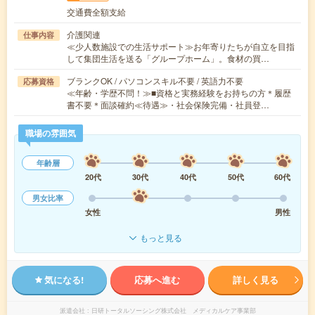
交通費全額支給
介護関連
仕事内容
≪少人数施設での生活サポート≫お年寄りたちが自立を目指
して集団生活を送る「グループホーム」。食材の買…
ブランクOK / パソコンスキル不要 / 英語力不要
応募資格
≪年齢・学歴不問！≫■資格と実務経験をお持ちの方＊履歴
書不要＊面談確約≪待遇≫・社会保険完備・社員登…
職場の雰囲気
年齢層
20代
30代
40代
50代
60代
男女比率
女性
男性
もっと見る
気になる!
応募へ進む
詳しく見る
派遣会社
日研トータルソーシング株式会社 メディカルケア事業部