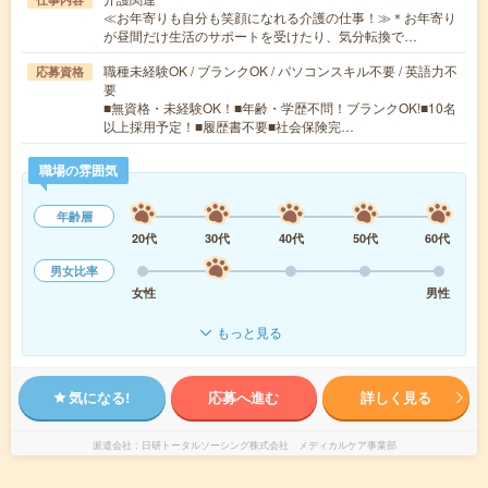
≪お年寄りも自分も笑顔になれる介護の仕事！≫＊お年寄り
が昼間だけ生活のサポートを受けたり、気分転換で…
職種未経験OK / ブランクOK / パソコンスキル不要 / 英語力不
応募資格
要
■無資格・未経験OK！■年齢・学歴不問！ブランクOK!■10名
以上採用予定！■履歴書不要■社会保険完…
職場の雰囲気
年齢層
20代
30代
40代
50代
60代
男女比率
女性
男性
もっと見る
気になる!
応募へ進む
詳しく見る
派遣会社
日研トータルソーシング株式会社 メディカルケア事業部