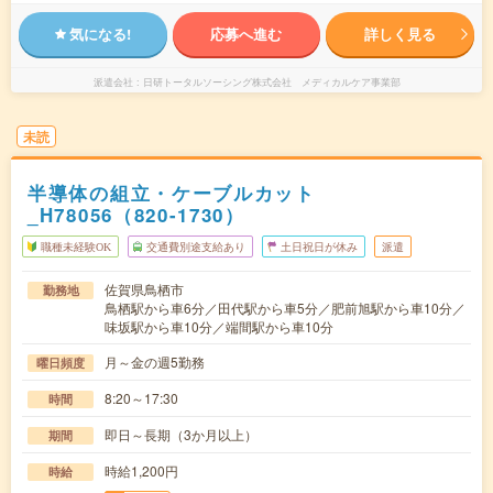
気になる!
応募へ進む
詳しく見る
派遣会社
日研トータルソーシング株式会社 メディカルケア事業部
未読
半導体の組立・ケーブルカット
_H78056（820-1730）
職種未経験OK
交通費別途支給あり
土日祝日が休み
派遣
佐賀県鳥栖市
勤務地
鳥栖駅から車6分／田代駅から車5分／肥前旭駅から車10分／
味坂駅から車10分／端間駅から車10分
月～金の週5勤務
曜日頻度
8:20～17:30
時間
即日～長期（3か月以上）
期間
時給1,200円
時給