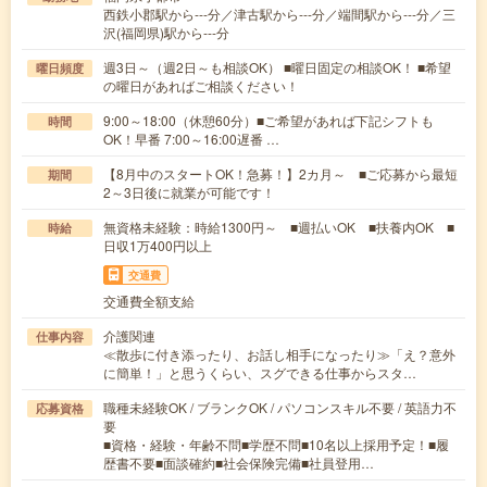
西鉄小郡駅から---分／津古駅から---分／端間駅から---分／三
沢(福岡県)駅から---分
週3日～（週2日～も相談OK） ■曜日固定の相談OK！ ■希望
曜日頻度
の曜日があればご相談ください！
9:00～18:00（休憩60分）■ご希望があれば下記シフトも
時間
OK！早番 7:00～16:00遅番 …
【8月中のスタートOK！急募！】2カ月～ ■ご応募から最短
期間
2～3日後に就業が可能です！
無資格未経験：時給1300円～ ■週払いOK ■扶養内OK ■
時給
日収1万400円以上
交通費
交通費全額支給
介護関連
仕事内容
≪散歩に付き添ったり、お話し相手になったり≫「え？意外
に簡単！」と思うくらい、スグできる仕事からスタ…
職種未経験OK / ブランクOK / パソコンスキル不要 / 英語力不
応募資格
要
■資格・経験・年齢不問■学歴不問■10名以上採用予定！■履
歴書不要■面談確約■社会保険完備■社員登用…