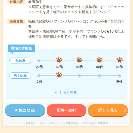
看護助手
仕事内容
＼病院で患者さんの生活サポート／具体的には・・〇チェッ
クシートを見て備品のチェックや補充する〇ベッド…
職種未経験OK / ブランクOK / パソコンスキル不要 / 英語力不
応募資格
要
無資格・未経験OK年齢・学歴不問 ブランクOK★10名以上
採用予定履歴書は不要です。少しでも興味があ…
職場の雰囲気
年齢層
20代
30代
40代
50代
60代
男女比率
女性
男性
もっと見る
気になる!
応募へ進む
詳しく見る
派遣会社
日研トータルソーシング株式会社 メディカルケア事業部