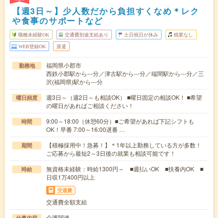
【週3日～】少人数だから負担すくなめ＊レク
や食事のサポートなど
職種未経験OK
交通費別途支給あり
土日祝日が休み
残業なし
WEB登録OK
派遣
福岡県小郡市
勤務地
西鉄小郡駅から---分／津古駅から---分／端間駅から---分／三
沢(福岡県)駅から---分
週3日～（週2日～も相談OK） ■曜日固定の相談OK！ ■希望
曜日頻度
の曜日があればご相談ください！
9:00～18:00（休憩60分）■ご希望があれば下記シフトも
時間
OK！早番 7:00～16:00遅番 …
【積極採用中！急募！】＊1年以上勤務している方が多数！
期間
ご応募から最短2～3日後の就業も相談可能です！
無資格未経験：時給1300円～ ■週払いOK ■扶養内OK ■
時給
日収1万400円以上
交通費
交通費全額支給
介護関連
仕事内容