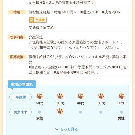
から最短2～3日後の就業も相談可能です！
無資格未経験：時給1300円～ ■週払いOK ■扶養内OK
時給
交通費
交通費全額支給
介護関連
仕事内容
／無資格未経験から始める介護施設での生活サポート！＼
「話し相手になって、うんうんとうなずく」「天気が…
職種未経験OK / ブランクOK / パソコンスキル不要 / 英語力不
応募資格
要
■無資格・未経験OK！■年齢・学歴不問！ブランクOK!■10名
以上採用予定！■履歴書不要■社会保険完…
職場の雰囲気
年齢層
20代
30代
40代
50代
60代
男女比率
女性
男性
もっと見る