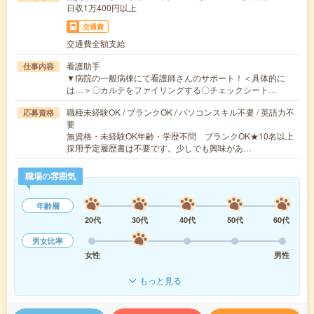
日収1万400円以上
交通費
交通費全額支給
看護助手
仕事内容
▼病院の一般病棟にて看護師さんのサポート！＜具体的に
は…＞〇カルテをファイリングする〇チェックシート…
職種未経験OK / ブランクOK / パソコンスキル不要 / 英語力不
応募資格
要
無資格・未経験OK年齢・学歴不問 ブランクOK★10名以上
採用予定履歴書は不要です。少しでも興味があ…
職場の雰囲気
年齢層
20代
30代
40代
50代
60代
男女比率
女性
男性
もっと見る