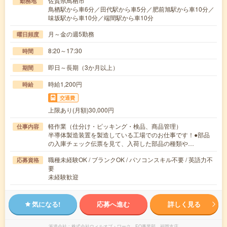
佐賀県鳥栖市
勤務地
鳥栖駅から車6分／田代駅から車5分／肥前旭駅から車10分／
味坂駅から車10分／端間駅から車10分
月～金の週5勤務
曜日頻度
8:20～17:30
時間
即日～長期（3か月以上）
期間
時給1,200円
時給
交通費
上限あり(月額)30,000円
軽作業（仕分け・ピッキング・検品、商品管理）
仕事内容
半導体製造装置を製造している工場でのお仕事です！●部品
の入庫チェック伝票を見て、入荷した部品の種類や…
職種未経験OK / ブランクOK / パソコンスキル不要 / 英語力不
応募資格
要
未経験歓迎
気になる!
応募へ進む
詳しく見る
派遣会社
株式会社ウィルオブ・ワーク FO事業部 福岡支店