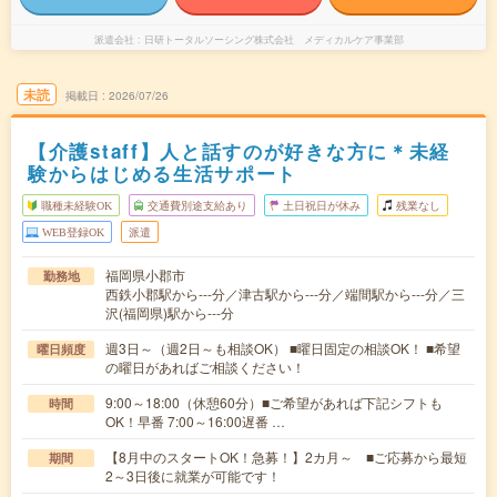
派遣会社
日研トータルソーシング株式会社 メディカルケア事業部
未読
掲載日
2026/07/26
【介護staff】人と話すのが好きな方に＊未経
験からはじめる生活サポート
職種未経験OK
交通費別途支給あり
土日祝日が休み
残業なし
WEB登録OK
派遣
福岡県小郡市
勤務地
西鉄小郡駅から---分／津古駅から---分／端間駅から---分／三
沢(福岡県)駅から---分
週3日～（週2日～も相談OK） ■曜日固定の相談OK！ ■希望
曜日頻度
の曜日があればご相談ください！
9:00～18:00（休憩60分）■ご希望があれば下記シフトも
時間
OK！早番 7:00～16:00遅番 …
【8月中のスタートOK！急募！】2カ月～ ■ご応募から最短
期間
2～3日後に就業が可能です！