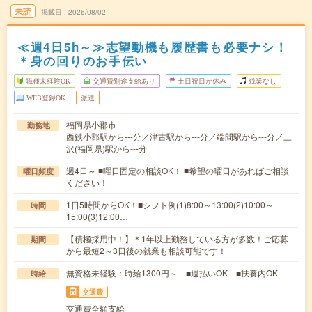
未読
掲載日
2026/08/02
≪週4日5h～≫志望動機も履歴書も必要ナシ！
＊身の回りのお手伝い
職種未経験OK
交通費別途支給あり
土日祝日が休み
残業なし
WEB登録OK
派遣
福岡県小郡市
勤務地
西鉄小郡駅から---分／津古駅から---分／端間駅から---分／三
沢(福岡県)駅から---分
週4日～ ■曜日固定の相談OK！ ■希望の曜日があればご相談
曜日頻度
ください！
1日5時間からOK！■シフト例(1)8:00～13:00(2)10:00～
時間
15:00(3)12:00…
【積極採用中！】＊1年以上勤務している方が多数！ご応募
期間
から最短2～3日後の就業も相談可能です！
無資格未経験：時給1300円～ ■週払いOK ■扶養内OK
時給
交通費
交通費全額支給