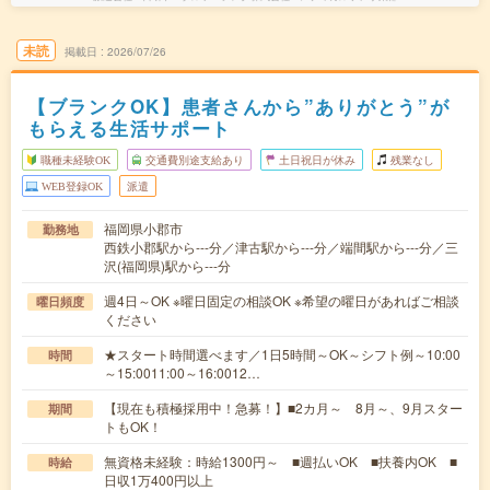
未読
掲載日
2026/07/26
【ブランクOK】患者さんから”ありがとう”が
もらえる生活サポート
職種未経験OK
交通費別途支給あり
土日祝日が休み
残業なし
WEB登録OK
派遣
福岡県小郡市
勤務地
西鉄小郡駅から---分／津古駅から---分／端間駅から---分／三
沢(福岡県)駅から---分
週4日～OK ※曜日固定の相談OK ※希望の曜日があればご相談
曜日頻度
ください
★スタート時間選べます／1日5時間～OK～シフト例～10:00
時間
～15:0011:00～16:0012…
【現在も積極採用中！急募！】■2カ月～ 8月～、9月スター
期間
トもOK！
無資格未経験：時給1300円～ ■週払いOK ■扶養内OK ■
時給
日収1万400円以上