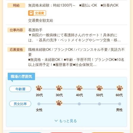
無資格未経験：時給1300円～ ■週払いOK ■扶養内OK
時給
交通費
交通費全額支給
看護助手
仕事内容
▼病院の一般病棟にて看護師さんのサポート！具体的に
は、・器具の洗浄・ベットメイキングやシーツ交換・移…
職種未経験OK / ブランクOK / パソコンスキル不要 / 英語力不
応募資格
要
■無資格・未経験OK！■年齢・学歴不問！ブランクOK!■10名
以上採用予定！■履歴書不要■社会保険完…
職場の雰囲気
年齢層
20代
30代
40代
50代
60代
男女比率
女性
男性
もっと見る