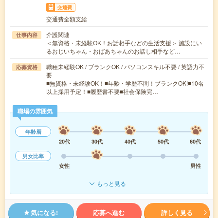
交通費
交通費全額支給
介護関連
仕事内容
＜無資格・未経験OK！お話相手などの生活支援＞ 施設にい
るおじいちゃん・おばあちゃんのお話し相手など…
職種未経験OK / ブランクOK / パソコンスキル不要 / 英語力不
応募資格
要
■無資格・未経験OK！■年齢・学歴不問！ブランクOK!■10名
以上採用予定！■履歴書不要■社会保険完…
職場の雰囲気
年齢層
20代
30代
40代
50代
60代
男女比率
女性
男性
もっと見る
気になる!
応募へ進む
詳しく見る