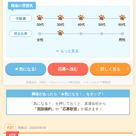
職場の雰囲気
年齢層
20代
30代
40代
50代
60代
男女比率
女性
男性
もっと見る
気になる!
応募へ進む
詳しく見る
派遣会社
日研トータルソーシング株式会社 メディカルケア事業部
興味があったら「★気になる！」をタップ！
「気になる！」を押しておくと、派遣会社から
「面談確約」
や
「応募歓迎」
が届きます！
未読
掲載日
2026/08/05
NEW