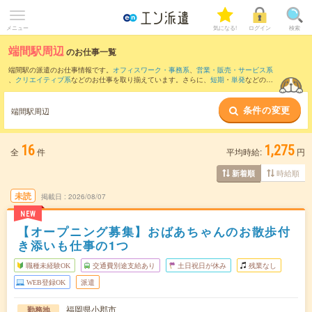
メニュー
気になる!
ログイン
検索
端間駅周辺
のお仕事一覧
端間駅の派遣のお仕事情報です。
オフィスワーク・事務系
、
営業・販売・サービス系
、
クリエイティブ系
などのお仕事を取り揃えています。さらに、
短期
・
単発
などの期
間や、
職種未経験OK
などのこだわり条件で絞り込んでいただけます。
条件の変更
また、
鳥栖駅
・
久留米駅
・
西鉄久留米駅
・
弥生が丘駅
・
二日市駅
など近隣駅のお仕事
端間駅周辺
もご確認いただけます。
16
1,275
全
件
平均時給:
円
時給順
新着順
未読
掲載日
2026/08/07
NEW
【オープニング募集】おばあちゃんのお散歩付
き添いも仕事の1つ
職種未経験OK
交通費別途支給あり
土日祝日が休み
残業なし
WEB登録OK
派遣
福岡県小郡市
勤務地