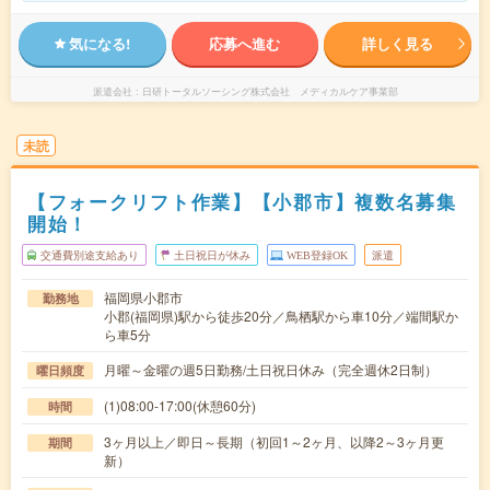
気になる!
応募へ進む
詳しく見る
派遣会社
日研トータルソーシング株式会社 メディカルケア事業部
未読
【フォークリフト作業】【小郡市】複数名募集
開始！
交通費別途支給あり
土日祝日が休み
WEB登録OK
派遣
福岡県小郡市
勤務地
小郡(福岡県)駅から徒歩20分／鳥栖駅から車10分／端間駅か
ら車5分
月曜～金曜の週5日勤務/土日祝日休み（完全週休2日制）
曜日頻度
(1)08:00-17:00(休憩60分)
時間
3ヶ月以上／即日～長期（初回1～2ヶ月、以降2～3ヶ月更
期間
新）