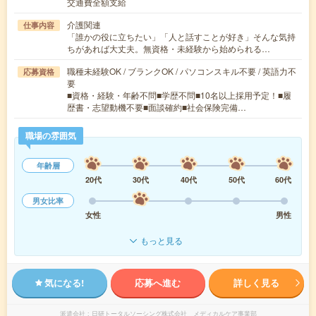
交通費全額支給
介護関連
仕事内容
「誰かの役に立ちたい」「人と話すことが好き」そんな気持
ちがあれば大丈夫。無資格・未経験から始められる…
職種未経験OK / ブランクOK / パソコンスキル不要 / 英語力不
応募資格
要
■資格・経験・年齢不問■学歴不問■10名以上採用予定！■履
歴書・志望動機不要■面談確約■社会保険完備…
職場の雰囲気
年齢層
20代
30代
40代
50代
60代
男女比率
女性
男性
もっと見る
気になる!
応募へ進む
詳しく見る
派遣会社
日研トータルソーシング株式会社 メディカルケア事業部