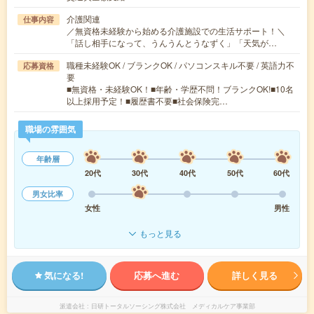
介護関連
仕事内容
／無資格未経験から始める介護施設での生活サポート！＼
「話し相手になって、うんうんとうなずく」「天気が…
職種未経験OK / ブランクOK / パソコンスキル不要 / 英語力不
応募資格
要
■無資格・未経験OK！■年齢・学歴不問！ブランクOK!■10名
以上採用予定！■履歴書不要■社会保険完…
職場の雰囲気
年齢層
20代
30代
40代
50代
60代
男女比率
女性
男性
もっと見る
気になる!
応募へ進む
詳しく見る
派遣会社
日研トータルソーシング株式会社 メディカルケア事業部