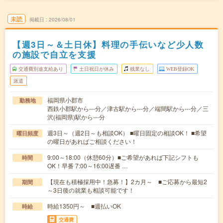
未読
掲載日
2026/08/01
【週3日～＆土日休】料理の手伝いなど少人数
の施設で自立を支援
交通費別途支給あり
土日祝日が休み
残業なし
WEB登録OK
派遣
福岡県小郡市
勤務地
西鉄小郡駅から---分／津古駅から---分／端間駅から---分／三
沢(福岡県)駅から---分
週3日～（週2日～も相談OK） ■曜日固定の相談OK！ ■希望
曜日頻度
の曜日があればご相談ください！
9:00～18:00（休憩60分）■ご希望があれば下記シフトも
時間
OK！早番 7:00～16:00遅番 …
【現在も積極採用中！急募！】2カ月～ ■ご応募から最短2
期間
～3日後の就業も相談可能です！
時給1350円～ ■週払いOK
時給
交通費