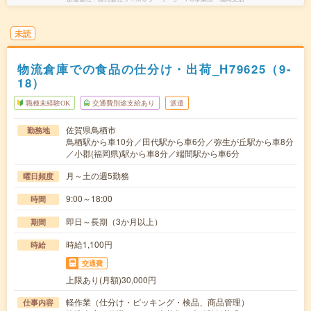
未読
物流倉庫での食品の仕分け・出荷_H79625（9-
18）
職種未経験OK
交通費別途支給あり
派遣
佐賀県鳥栖市
勤務地
鳥栖駅から車10分／田代駅から車6分／弥生が丘駅から車8分
／小郡(福岡県)駅から車8分／端間駅から車6分
月～土の週5勤務
曜日頻度
9:00～18:00
時間
即日～長期（3か月以上）
期間
時給1,100円
時給
交通費
上限あり(月額)30,000円
軽作業（仕分け・ピッキング・検品、商品管理）
仕事内容