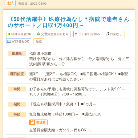
未読
掲載日
2026/08/03
《50代活躍中》医療行為なし＊病院で患者さん
のサポート／日収1万400円～
職種未経験OK
交通費別途支給あり
土日祝日が休み
残業なし
WEB登録OK
派遣
福岡県小郡市
勤務地
西鉄小郡駅から---分／津古駅から---分／端間駅から---分／三
沢(福岡県)駅から---分
週3日～（週2日～も相談OK） ■曜日固定の相談OK！ ■希望
曜日頻度
の曜日があればご相談ください！
お子さんの予定にも柔軟に調整可能です。シフト例9:00～
時間
18:00（休憩60分）7:00～16:00…
【現在も積極採用中！急募！】■2カ月～
期間
無資格未経験：時給1300円～ ■週払いOK
時給
交通費
交通費全額支給（ガソリン代もOK！）