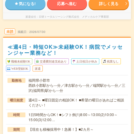
気になる!
応募へ進む
詳しく見る
派遣会社
日研トータルソーシング株式会社 メディカルケア事業部
未読
掲載日
2026/07/30
≪週4日・時短OK≫未経験OK！病院でメッセ
ンジャー業務など！
職種未経験OK
交通費別途支給あり
土日祝日が休み
残業なし
WEB登録OK
派遣
福岡県小郡市
勤務地
西鉄小郡駅から---分／津古駅から---分／端間駅から---分／三
沢(福岡県)駅から---分
週4日～ ■曜日固定の相談OK！ ■希望の曜日があればご相談
曜日頻度
ください！
1日5時間からOK！■シフト例(1)8:00～13:00(2)10:00～
時間
15:00(3)12:00…
【現在も積極採用中！急募！】■2カ月～
期間