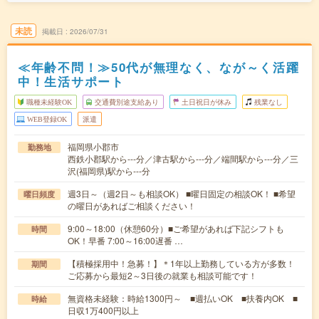
未読
掲載日
2026/07/31
≪年齢不問！≫50代が無理なく、なが～く活躍
中！生活サポート
職種未経験OK
交通費別途支給あり
土日祝日が休み
残業なし
WEB登録OK
派遣
福岡県小郡市
勤務地
西鉄小郡駅から---分／津古駅から---分／端間駅から---分／三
沢(福岡県)駅から---分
週3日～（週2日～も相談OK） ■曜日固定の相談OK！ ■希望
曜日頻度
の曜日があればご相談ください！
9:00～18:00（休憩60分）■ご希望があれば下記シフトも
時間
OK！早番 7:00～16:00遅番 …
【積極採用中！急募！】＊1年以上勤務している方が多数！
期間
ご応募から最短2～3日後の就業も相談可能です！
無資格未経験：時給1300円～ ■週払いOK ■扶養内OK ■
時給
日収1万400円以上