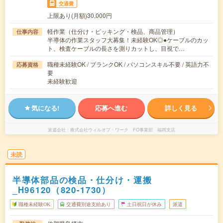
交通費
上限あり(月額)30,000円
軽作業（仕分け・ピッキング・検品、商品管理）
仕事内容
半導体の作業スタッフ大募集！未経験OK◎●ケーブルのカッ
ト、検査ケーブルの長さを測りカットし、目視で…
職種未経験OK / ブランクOK / パソコンスキル不要 / 英語力不
応募資格
要
未経験歓迎
気になる!
応募へ進む
詳しく見る
派遣会社
株式会社ウィルオブ・ワーク FO事業部 福岡支店
未読
半導体部品の検品・仕分け・運搬
_H96120（820-1730）
職種未経験OK
交通費別途支給あり
土日祝日が休み
派遣