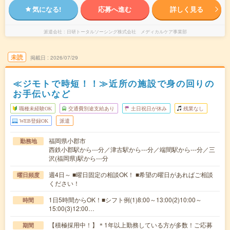
気になる!
応募へ進む
詳しく見る
派遣会社
日研トータルソーシング株式会社 メディカルケア事業部
未読
掲載日
2026/07/29
≪ジモトで時短！！≫近所の施設で身の回りの
お手伝いなど
職種未経験OK
交通費別途支給あり
土日祝日が休み
残業なし
WEB登録OK
派遣
福岡県小郡市
勤務地
西鉄小郡駅から---分／津古駅から---分／端間駅から---分／三
沢(福岡県)駅から---分
週4日～ ■曜日固定の相談OK！ ■希望の曜日があればご相談
曜日頻度
ください！
1日5時間からOK！■シフト例(1)8:00～13:00(2)10:00～
時間
15:00(3)12:00…
【積極採用中！】＊1年以上勤務している方が多数！ご応募
期間