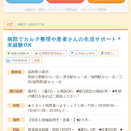
派遣会社
日研トータルソーシング株式会社 メディカルケア事業部
未読
掲載日
2026/07/30
病院でカルテ整理や患者さんの生活サポート＊
未経験OK
職種未経験OK
交通費別途支給あり
土日祝日が休み
残業なし
WEB登録OK
派遣
福岡県小郡市
勤務地
西鉄小郡駅から---分／津古駅から---分／端間駅から---分／三
沢(福岡県)駅から---分
週3日～（週2日～も相談OK） ■曜日固定の相談OK！ ■希望
曜日頻度
の曜日があればご相談ください！
★スタート時間選べます～シフト例～7:00～16:009:00～
時間
18:0011:00～20:00など…
【現在も積極採用中！急募！】■2カ月～
期間
無資格未経験：時給1300円～ ■週払いOK ■扶養内OK ■
時給