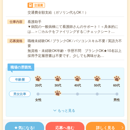
交通費
交通費全額支給（ガソリン代もOK！）
看護助手
仕事内容
▼病院の一般病棟にて看護師さんのサポート！＜具体的に
は…＞〇カルテをファイリングする〇チェックシート…
職種未経験OK / ブランクOK / パソコンスキル不要 / 英語力不
応募資格
要
無資格・未経験OK年齢・学歴不問 ブランクOK★10名以上
採用予定履歴書は不要です。少しでも興味があ…
職場の雰囲気
年齢層
20代
30代
40代
50代
60代
男女比率
女性
男性
もっと見る
気になる!
応募へ進む
詳しく見る