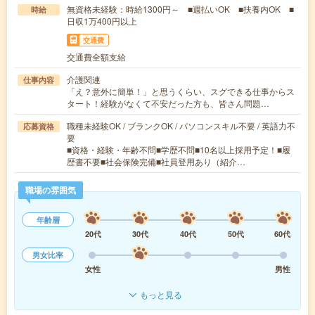
無資格未経験：時給1300円～ ■週払いOK ■扶養内OK ■
時給
日収1万400円以上
交通費
交通費全額支給
介護関連
仕事内容
「え？意外に簡単！」と思うくらい、スグできる仕事からス
タート！経験がなくて不安だった方も、皆さん問題…
職種未経験OK / ブランクOK / パソコンスキル不要 / 英語力不
応募資格
要
■資格・経験・年齢不問■学歴不問■10名以上採用予定！■履
歴書不要■社会保険完備■社員登用あり（紹介…
職場の雰囲気
年齢層
20代
30代
40代
50代
60代
男女比率
女性
男性
もっと見る