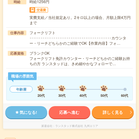
時給1256円
時給
交通費
実費支給／当社規定あり。2キロ以上の場合、月額上限4万円
まで
フォークリフト
仕事内容
‥‥‥‥‥‥‥‥‥‥‥‥‥‥‥‥‥‥‥‥‥‥カウンタ
ー・リーチどちらかのご経験でOK【作業内容】フォ…
ブランクOK
応募資格
フォークリフト免許カウンター・リーチどちかのご経験お持
ちの方 ランスタッドは、きめ細やかなフォローで…
職場の雰囲気
年齢層
20代
30代
40代
50代
60代
気になる!
応募へ進む
詳しく見る
派遣会社
ランスタッド株式会社 九州エリア