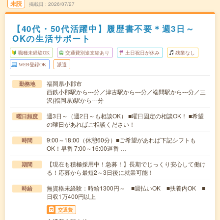
未読
掲載日
2026/07/27
【40代・50代活躍中】履歴書不要＊週3日～
OKの生活サポート
職種未経験OK
交通費別途支給あり
土日祝日が休み
残業なし
WEB登録OK
派遣
福岡県小郡市
勤務地
西鉄小郡駅から---分／津古駅から---分／端間駅から---分／三
沢(福岡県)駅から---分
週3日～（週2日～も相談OK） ■曜日固定の相談OK！ ■希望
曜日頻度
の曜日があればご相談ください！
9:00～18:00（休憩60分）■ご希望があれば下記シフトも
時間
OK！早番 7:00～16:00遅番 …
【現在も積極採用中！急募！】長期でじっくり安心して働け
期間
る！応募から最短2～3日後に就業可能！
無資格未経験：時給1300円～ ■週払いOK ■扶養内OK ■
時給
日収1万400円以上
交通費