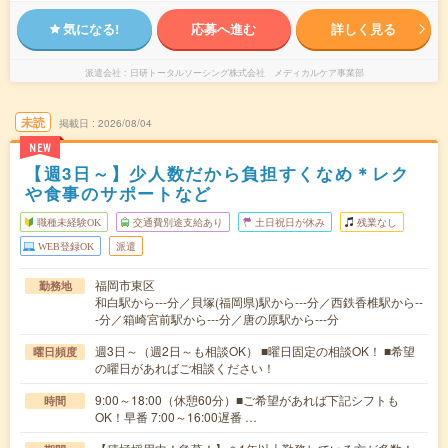
気になる!
応募へ進む
詳しく見る
派遣会社
日研トータルソーシング株式会社 メディカルケア事業部
未読
掲載日
2026/08/04
NEW
【週3日～】少人数だから負担すくなめ＊レク
や食事のサポートなど
職種未経験OK
交通費別途支給あり
土日祝日が休み
残業なし
WEB登録OK
派遣
福岡市東区
勤務地
和白駅から---分／貝塚(福岡県)駅から---分／西鉄香椎駅から--
-分／箱崎宮前駅から---分／唐の原駅から---分
週3日～（週2日～も相談OK） ■曜日固定の相談OK！ ■希望
曜日頻度
の曜日があればご相談ください！
9:00～18:00（休憩60分）■ご希望があれば下記シフトも
時間
OK！早番 7:00～16:00遅番 …