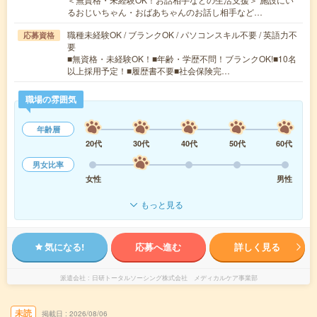
るおじいちゃん・おばあちゃんのお話し相手など…
職種未経験OK / ブランクOK / パソコンスキル不要 / 英語力不
応募資格
要
■無資格・未経験OK！■年齢・学歴不問！ブランクOK!■10名
以上採用予定！■履歴書不要■社会保険完…
職場の雰囲気
年齢層
20代
30代
40代
50代
60代
男女比率
女性
男性
もっと見る
気になる!
応募へ進む
詳しく見る
派遣会社
日研トータルソーシング株式会社 メディカルケア事業部
未読
掲載日
2026/08/06