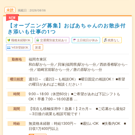
未読
掲載日
2026/08/06
NEW
【オープニング募集】おばあちゃんのお散歩付
き添いも仕事の1つ
職種未経験OK
交通費別途支給あり
土日祝日が休み
残業なし
WEB登録OK
派遣
福岡市東区
勤務地
和白駅から---分／貝塚(福岡県)駅から---分／西鉄香椎駅から--
-分／箱崎宮前駅から---分／唐の原駅から---分
週3日～（週2日～も相談OK） ■曜日固定の相談OK！ ■希望
曜日頻度
の曜日があればご相談ください！
9:00～18:00（休憩60分）■ご希望があれば下記シフトも
時間
OK！早番 7:00～16:00遅番 …
【現在も積極採用中！急募！】2カ月～ ■ご応募から最短2
期間
～3日後の就業も相談可能です！
無資格未経験：時給1300円～ ■週払いOK ■扶養内OK ■
時給
日収1万400円以上