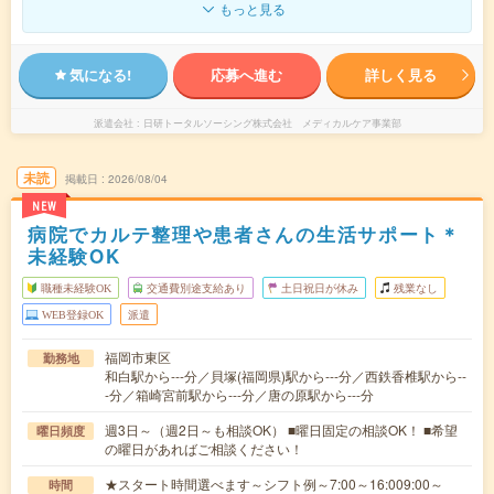
もっと見る
気になる!
応募へ進む
詳しく見る
派遣会社
日研トータルソーシング株式会社 メディカルケア事業部
未読
掲載日
2026/08/04
NEW
病院でカルテ整理や患者さんの生活サポート＊
未経験OK
職種未経験OK
交通費別途支給あり
土日祝日が休み
残業なし
WEB登録OK
派遣
福岡市東区
勤務地
和白駅から---分／貝塚(福岡県)駅から---分／西鉄香椎駅から--
-分／箱崎宮前駅から---分／唐の原駅から---分
週3日～（週2日～も相談OK） ■曜日固定の相談OK！ ■希望
曜日頻度
の曜日があればご相談ください！
★スタート時間選べます～シフト例～7:00～16:009:00～
時間