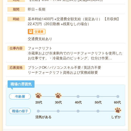
即日～長期
期間
基本時給1400円 ※交通費全額支給（規定あり） 【月収例】
時給
22.4万円（20日勤務 ※残業なしの場合）
交通費
交通費支給あり
フォークリフト
仕事内容
冷蔵庫および冷凍庫内でのリーチフォークリフトを使用した
お仕事です。・冷蔵食品のピッキング、仕分け作業…
ブランクOK / パソコンスキル不要 / 英語力不要
応募資格
リーチフォークリフト資格および実務経験要
職場の雰囲気
年齢層
20代
30代
40代
50代
60代
職場の様子
活気がある
しずか