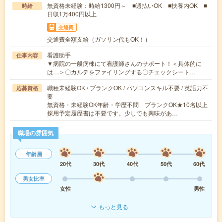
無資格未経験：時給1300円～ ■週払いOK ■扶養内OK ■
時給
日収1万400円以上
交通費
交通費全額支給（ガソリン代もOK！）
看護助手
仕事内容
▼病院の一般病棟にて看護師さんのサポート！＜具体的に
は…＞〇カルテをファイリングする〇チェックシート…
職種未経験OK / ブランクOK / パソコンスキル不要 / 英語力不
応募資格
要
無資格・未経験OK年齢・学歴不問 ブランクOK★10名以上
採用予定履歴書は不要です。少しでも興味があ…
職場の雰囲気
年齢層
20代
30代
40代
50代
60代
男女比率
女性
男性
もっと見る