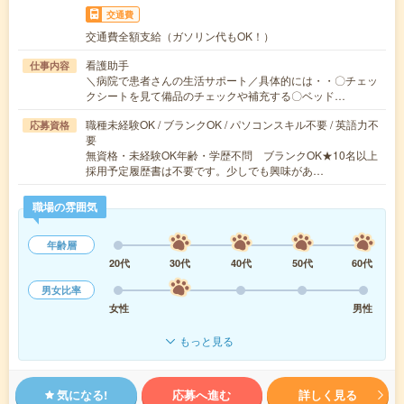
交通費
交通費全額支給（ガソリン代もOK！）
看護助手
仕事内容
＼病院で患者さんの生活サポート／具体的には・・〇チェッ
クシートを見て備品のチェックや補充する〇ベッド…
職種未経験OK / ブランクOK / パソコンスキル不要 / 英語力不
応募資格
要
無資格・未経験OK年齢・学歴不問 ブランクOK★10名以上
採用予定履歴書は不要です。少しでも興味があ…
職場の雰囲気
年齢層
20代
30代
40代
50代
60代
男女比率
女性
男性
もっと見る
気になる!
応募へ進む
詳しく見る