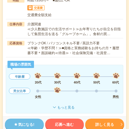
時給
交通費
交通費全額支給
介護関連
仕事内容
≪少人数施設での生活サポート≫お年寄りたちが自立を目指
して集団生活を送る「グループホーム」。食材の買…
ブランクOK / パソコンスキル不要 / 英語力不要
応募資格
≪年齢・学歴不問！≫■資格と実務経験をお持ちの方＊履歴
書不要＊面談確約≪待遇≫・社会保険完備・社員登…
職場の雰囲気
年齢層
20代
30代
40代
50代
60代
男女比率
女性
男性
もっと見る
気になる!
応募へ進む
詳しく見る