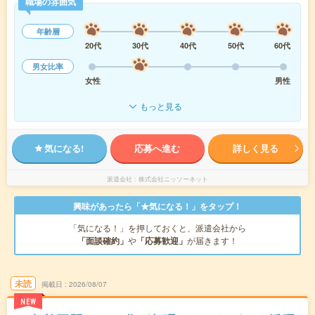
職場の雰囲気
年齢層
20代
30代
40代
50代
60代
男女比率
女性
男性
もっと見る
気になる!
応募へ進む
詳しく見る
派遣会社
株式会社ニッソーネット
興味があったら「★気になる！」をタップ！
「気になる！」を押しておくと、派遣会社から
「面談確約」
や
「応募歓迎」
が届きます！
未読
掲載日
2026/08/07
NEW