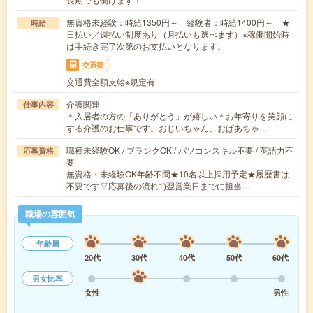
無資格未経験：時給1350円～ 経験者：時給1400円～ ★
時給
日払い／週払い制度あり（月払いも選べます）※稼働開始時
は手続き完了次第のお支払いとなります。
交通費
交通費全額支給※規定有
介護関連
仕事内容
＊入居者の方の「ありがとう」が嬉しい＊お年寄りを笑顔に
する介護のお仕事です。おじいちゃん、おばあちゃ…
職種未経験OK / ブランクOK / パソコンスキル不要 / 英語力不
応募資格
要
無資格・未経験OK年齢不問★10名以上採用予定★履歴書は
不要です▽応募後の流れ1)翌営業日までに担当…
職場の雰囲気
年齢層
20代
30代
40代
50代
60代
男女比率
女性
男性