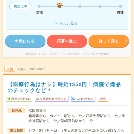
男女比率
女性
男性
もっと見る
気になる!
応募へ進む
詳しく見る
派遣会社
日研トータルソーシング株式会社 メディカルケア事業部
未読
掲載日
2026/08/03
【医療行為はナシ】時給1350円！病院で備品
のチェックなど＊
職種未経験OK
交通費別途支給あり
WEB登録OK
派遣
福岡市東区
勤務地
箱崎駅から---分／土井駅から---分／西鉄千早駅から---分／香
椎神宮駅から---分／箱崎宮前駅から---分
シフト制（月～日） ※平日のみなどの相談もOK ※週3なども
曜日頻度