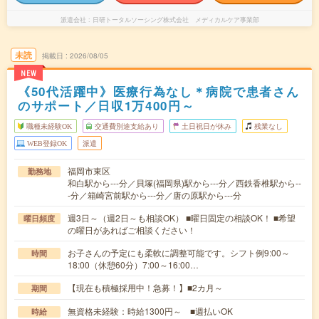
派遣会社
日研トータルソーシング株式会社 メディカルケア事業部
未読
掲載日
2026/08/05
NEW
《50代活躍中》医療行為なし＊病院で患者さん
のサポート／日収1万400円～
職種未経験OK
交通費別途支給あり
土日祝日が休み
残業なし
WEB登録OK
派遣
福岡市東区
勤務地
和白駅から---分／貝塚(福岡県)駅から---分／西鉄香椎駅から--
-分／箱崎宮前駅から---分／唐の原駅から---分
週3日～（週2日～も相談OK） ■曜日固定の相談OK！ ■希望
曜日頻度
の曜日があればご相談ください！
お子さんの予定にも柔軟に調整可能です。シフト例9:00～
時間
18:00（休憩60分）7:00～16:00…
【現在も積極採用中！急募！】■2カ月～
期間
無資格未経験：時給1300円～ ■週払いOK
時給