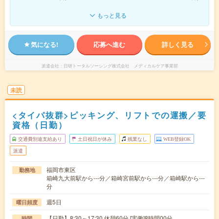
もっと見る
気になる!
応募へ進む
詳しく見る
派遣会社
日研トータルソーシング株式会社 メディカルケア事業部
未読
<タイパ抜群>ピッキング、リフトでの運搬／要
資格（日勤）
交通費別途支給あり
土日祝日が休み
残業なし
WEB登録OK
派遣
福岡市東区
勤務地
箱崎九大前駅から---分／箱崎宮前駅から---分／箱崎駅から---
分
週5日
曜日頻度
【日勤】8:30～17:30 休憩60分 [実働]8時間00分
時間