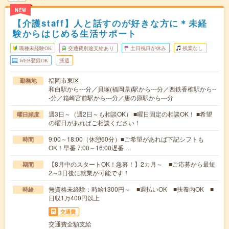
NEW
【介護staff】人と話すのが好きな方に＊未経
験からはじめる生活サポート
職種未経験OK
交通費別途支給あり
土日祝日が休み
残業なし
WEB登録OK
派遣
福岡市東区
勤務地
和白駅から---分／貝塚(福岡県)駅から---分／西鉄香椎駅から--
-分／箱崎宮前駅から---分／唐の原駅から---分
週3日～（週2日～も相談OK） ■曜日固定の相談OK！ ■希望
曜日頻度
の曜日があればご相談ください！
9:00～18:00（休憩60分）■ご希望があれば下記シフトも
時間
OK！早番 7:00～16:00遅番 …
【8月中のスタートOK！急募！】2カ月～ ■ご応募から最短
期間
2～3日後に就業が可能です！
無資格未経験：時給1300円～ ■週払いOK ■扶養内OK ■
時給
日収1万400円以上
交通費
交通費全額支給