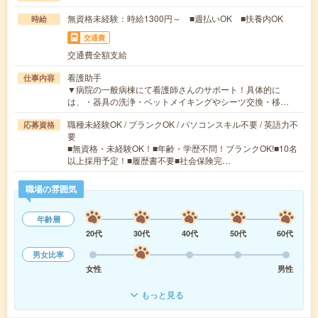
無資格未経験：時給1300円～ ■週払いOK ■扶養内OK
時給
交通費
交通費全額支給
看護助手
仕事内容
▼病院の一般病棟にて看護師さんのサポート！具体的に
は、・器具の洗浄・ベットメイキングやシーツ交換・移…
職種未経験OK / ブランクOK / パソコンスキル不要 / 英語力不
応募資格
要
■無資格・未経験OK！■年齢・学歴不問！ブランクOK!■10名
以上採用予定！■履歴書不要■社会保険完…
職場の雰囲気
年齢層
20代
30代
40代
50代
60代
男女比率
女性
男性
もっと見る