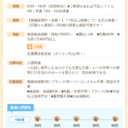
9:00～18:00（休憩60分）■ご希望があれば下記シフトも
時間
OK！早番 7:00～16:00遅番 …
【積極採用中！急募！】＊1年以上勤務している方が多数！
期間
ご応募から最短2～3日後の就業も相談可能です！
無資格未経験：時給1300円～ ■週払いOK ■扶養内OK ■
時給
日収1万400円以上
交通費
交通費全額支給（ガソリン代もOK！）
介護関連
仕事内容
≪お話し相手になるだけでも立派な介護！≫＊お年寄りが昼
間だけ生活のサポートを受けたり、気分転換できる…
職種未経験OK / ブランクOK / パソコンスキル不要 / 英語力不
応募資格
要
■無資格・未経験OK！■年齢・学歴不問！ブランクOK!■10名
以上採用予定！■履歴書不要■社会保険完…
職場の雰囲気
年齢層
20代
30代
40代
50代
60代