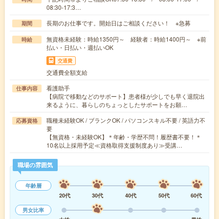
08:30-17:3…
長期のお仕事です。開始日はご相談ください！ ※急募
期間
無資格未経験：時給1350円～ 経験者：時給1400円～ ※前
時給
払い・日払い・週払いOK
交通費
交通費全額支給
看護助手
仕事内容
【病院で移動などのサポート】患者様が少しでも早く退院出
来るように、暮らしのちょっとしたサポートをお願…
職種未経験OK / ブランクOK / パソコンスキル不要 / 英語力不
応募資格
要
【無資格・未経験OK】＊年齢・学歴不問！履歴書不要！＊
10名以上採用予定≪資格取得支援制度あり≫受講…
職場の雰囲気
年齢層
20代
30代
40代
50代
60代
男女比率