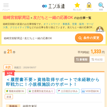
メニュー
気になる!
ログイン
検索
箱崎宮前駅周辺
×
友だちと一緒の応募OK
のお仕事一覧
箱崎宮前駅の派遣のお仕事情報です。
オフィスワーク・事務系
、
営業・販売・サービ
ス系
、
クリエイティブ系
などのお仕事を取り揃えています。友だちと一緒の応募OKの
条件の他に、
交通費別途支給あり
、
職種未経験OK
、
週4日勤務
などのこだわり条件も
取り揃えています。
条件の変更
箱崎宮前駅周辺 / 友だちと一緒の応募OK
21
1,333
全
件
平均時給:
円
時給順
新着順
未読
掲載日
2026/08/07
NEW
＜履歴書不要＞資格取得サポートで未経験から
即戦力に！小規模施設のサポート！
職種未経験OK
交通費別途支給あり
土日祝日が休み
WEB登録OK
派遣
福岡市東区
勤務地