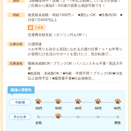
【積極採用中！急募！】＊1年以上勤務している方が多数！
期間
ご応募から最短2～3日後の就業も相談可能です！
無資格未経験：時給1300円～ ■週払いOK ■扶養内OK ■
時給
日収1万400円以上
交通費
交通費全額支給（ガソリン代もOK！）
介護関連
仕事内容
≪お年寄りも自分も笑顔になれる介護の仕事！≫＊お年寄り
が昼間だけ生活のサポートを受けたり、気分転換で…
職種未経験OK / ブランクOK / パソコンスキル不要 / 英語力不
応募資格
要
■無資格・未経験OK！■年齢・学歴不問！ブランクOK!■10名
以上採用予定！■履歴書不要■社会保険完…
職場の雰囲気
年齢層
20代
30代
40代
50代
60代
男女比率
女性
男性