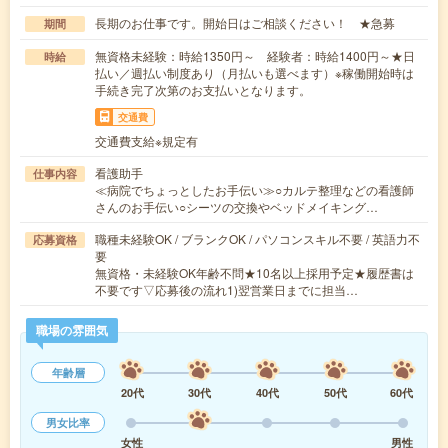
長期のお仕事です。開始日はご相談ください！ ★急募
期間
無資格未経験：時給1350円～ 経験者：時給1400円～★日
時給
払い／週払い制度あり（月払いも選べます）※稼働開始時は
手続き完了次第のお支払いとなります。
交通費
交通費支給※規定有
看護助手
仕事内容
≪病院でちょっとしたお手伝い≫○カルテ整理などの看護師
さんのお手伝い○シーツの交換やベッドメイキング…
職種未経験OK / ブランクOK / パソコンスキル不要 / 英語力不
応募資格
要
無資格・未経験OK年齢不問★10名以上採用予定★履歴書は
不要です▽応募後の流れ1)翌営業日までに担当…
職場の雰囲気
年齢層
20代
30代
40代
50代
60代
男女比率
女性
男性