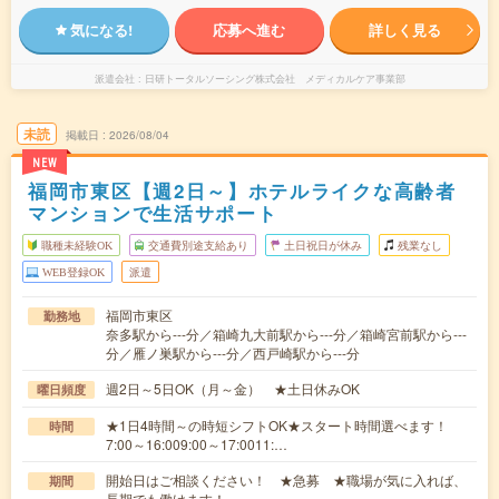
気になる!
応募へ進む
詳しく見る
派遣会社
日研トータルソーシング株式会社 メディカルケア事業部
未読
掲載日
2026/08/04
NEW
福岡市東区【週2日～】ホテルライクな高齢者
マンションで生活サポート
職種未経験OK
交通費別途支給あり
土日祝日が休み
残業なし
WEB登録OK
派遣
福岡市東区
勤務地
奈多駅から---分／箱崎九大前駅から---分／箱崎宮前駅から---
分／雁ノ巣駅から---分／西戸崎駅から---分
週2日～5日OK（月～金） ★土日休みOK
曜日頻度
★1日4時間～の時短シフトOK★スタート時間選べます！
時間
7:00～16:009:00～17:0011:…
開始日はご相談ください！ ★急募 ★職場が気に入れば、
期間
長期でも働けます！