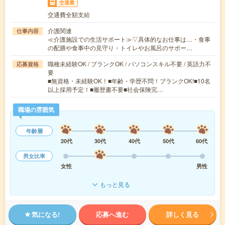
交通費
交通費全額支給
介護関連
仕事内容
≪介護施設での生活サポート≫▽具体的なお仕事は…・食事
の配膳や食事中の見守り・トイレやお風呂のサポー…
職種未経験OK / ブランクOK / パソコンスキル不要 / 英語力不
応募資格
要
■無資格・未経験OK！■年齢・学歴不問！ブランクOK!■10名
以上採用予定！■履歴書不要■社会保険完…
職場の雰囲気
年齢層
20代
30代
40代
50代
60代
男女比率
女性
男性
もっと見る
気になる!
応募へ進む
詳しく見る