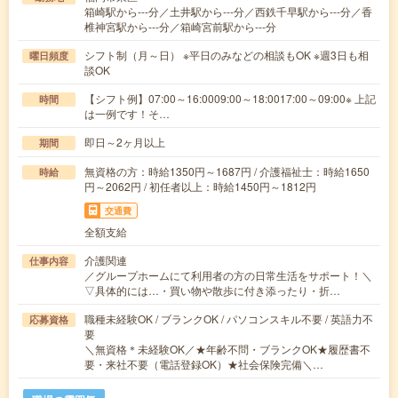
箱崎駅から---分／土井駅から---分／西鉄千早駅から---分／香
椎神宮駅から---分／箱崎宮前駅から---分
シフト制（月～日） ※平日のみなどの相談もOK ※週3日も相
曜日頻度
談OK
【シフト例】07:00～16:0009:00～18:0017:00～09:00※ 上記
時間
は一例です！そ…
即日～2ヶ月以上
期間
無資格の方：時給1350円～1687円 / 介護福祉士：時給1650
時給
円～2062円 / 初任者以上：時給1450円～1812円
交通費
全額支給
介護関連
仕事内容
／グループホームにて利用者の方の日常生活をサポート！＼
▽具体的には…・買い物や散歩に付き添ったり・折…
職種未経験OK / ブランクOK / パソコンスキル不要 / 英語力不
応募資格
要
＼無資格＊未経験OK／★年齢不問・ブランクOK★履歴書不
要・来社不要（電話登録OK）★社会保険完備＼…