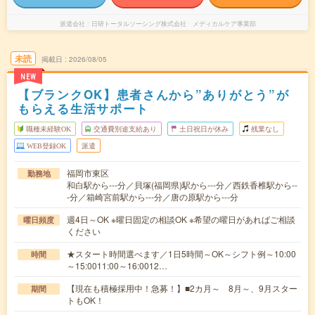
派遣会社
日研トータルソーシング株式会社 メディカルケア事業部
未読
掲載日
2026/08/05
NEW
【ブランクOK】患者さんから”ありがとう”が
もらえる生活サポート
職種未経験OK
交通費別途支給あり
土日祝日が休み
残業なし
WEB登録OK
派遣
福岡市東区
勤務地
和白駅から---分／貝塚(福岡県)駅から---分／西鉄香椎駅から--
-分／箱崎宮前駅から---分／唐の原駅から---分
週4日～OK ※曜日固定の相談OK ※希望の曜日があればご相談
曜日頻度
ください
★スタート時間選べます／1日5時間～OK～シフト例～10:00
時間
～15:0011:00～16:0012…
【現在も積極採用中！急募！】■2カ月～ 8月～、9月スター
期間
トもOK！