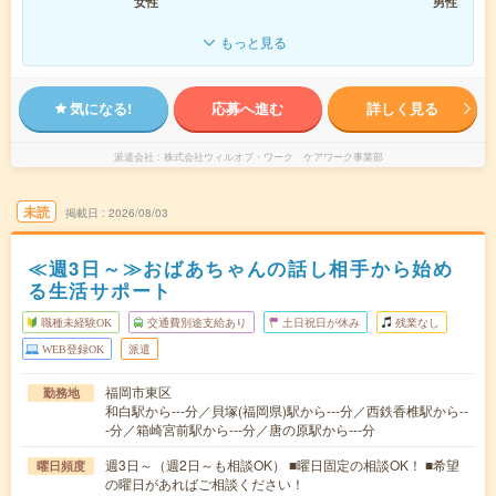
女性
男性
もっと見る
気になる!
応募へ進む
詳しく見る
派遣会社
株式会社ウィルオブ・ワーク ケアワーク事業部
未読
掲載日
2026/08/03
≪週3日～≫おばあちゃんの話し相手から始め
る生活サポート
職種未経験OK
交通費別途支給あり
土日祝日が休み
残業なし
WEB登録OK
派遣
福岡市東区
勤務地
和白駅から---分／貝塚(福岡県)駅から---分／西鉄香椎駅から--
-分／箱崎宮前駅から---分／唐の原駅から---分
週3日～（週2日～も相談OK） ■曜日固定の相談OK！ ■希望
曜日頻度
の曜日があればご相談ください！