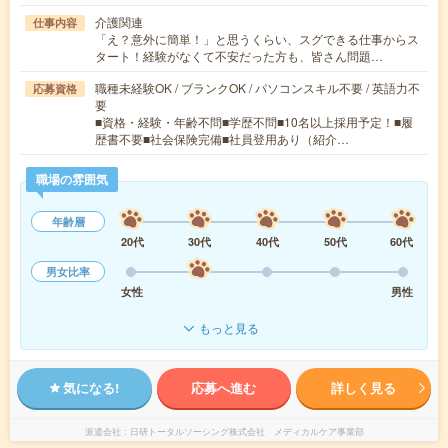
介護関連
仕事内容
「え？意外に簡単！」と思うくらい、スグできる仕事からス
タート！経験がなくて不安だった方も、皆さん問題…
職種未経験OK / ブランクOK / パソコンスキル不要 / 英語力不
応募資格
要
■資格・経験・年齢不問■学歴不問■10名以上採用予定！■履
歴書不要■社会保険完備■社員登用あり（紹介…
職場の雰囲気
年齢層
20代
30代
40代
50代
60代
男女比率
女性
男性
もっと見る
気になる!
応募へ進む
詳しく見る
派遣会社
日研トータルソーシング株式会社 メディカルケア事業部