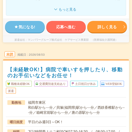
もっと見る
気になる!
応募へ進む
詳しく見る
派遣会社
マンパワーグループ株式会社 ケアサービス事業部 （医療福祉介護関連）
未読
掲載日
2026/08/03
【未経験OK!】病院で車いすを押したり、移動
のお手伝いなどをお任せ！
職種未経験OK
交通費別途支給あり
土日祝日が休み
WEB登録OK
派遣
福岡市東区
勤務地
和白駅から---分／貝塚(福岡県)駅から---分／西鉄香椎駅から--
-分／箱崎宮前駅から---分／唐の原駅から---分
平日のみ週3日～OK！
曜日頻度
下記時間帯よりご相談OK07:30-16:30 / 08:00-17:00 /
時間