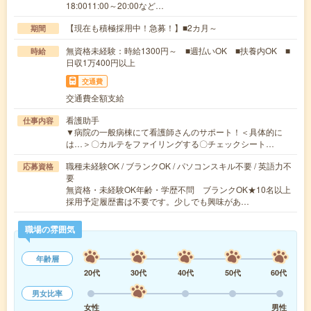
18:0011:00～20:00など…
【現在も積極採用中！急募！】■2カ月～
期間
無資格未経験：時給1300円～ ■週払いOK ■扶養内OK ■
時給
日収1万400円以上
交通費
交通費全額支給
看護助手
仕事内容
▼病院の一般病棟にて看護師さんのサポート！＜具体的に
は…＞〇カルテをファイリングする〇チェックシート…
職種未経験OK / ブランクOK / パソコンスキル不要 / 英語力不
応募資格
要
無資格・未経験OK年齢・学歴不問 ブランクOK★10名以上
採用予定履歴書は不要です。少しでも興味があ…
職場の雰囲気
年齢層
20代
30代
40代
50代
60代
男女比率
女性
男性