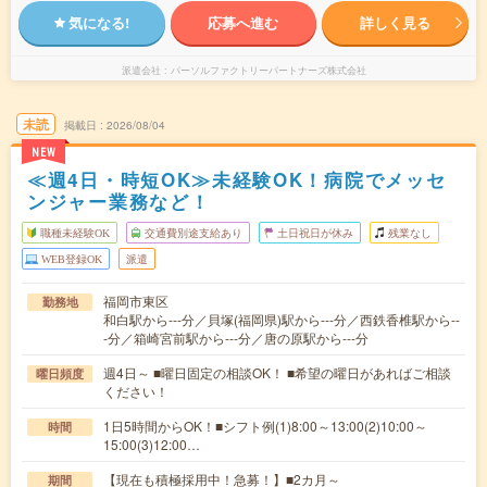
気になる!
応募へ進む
詳しく見る
派遣会社
パーソルファクトリーパートナーズ株式会社
未読
掲載日
2026/08/04
NEW
≪週4日・時短OK≫未経験OK！病院でメッセ
ンジャー業務など！
職種未経験OK
交通費別途支給あり
土日祝日が休み
残業なし
WEB登録OK
派遣
福岡市東区
勤務地
和白駅から---分／貝塚(福岡県)駅から---分／西鉄香椎駅から--
-分／箱崎宮前駅から---分／唐の原駅から---分
週4日～ ■曜日固定の相談OK！ ■希望の曜日があればご相談
曜日頻度
ください！
1日5時間からOK！■シフト例(1)8:00～13:00(2)10:00～
時間
15:00(3)12:00…
【現在も積極採用中！急募！】■2カ月～
期間