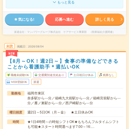
もっと見る
気になる!
応募へ進む
詳しく見る
派遣会社
マンパワーグループ株式会社 ケアサービス事業部 （医療福祉介護関連）
未読
掲載日
2026/08/04
NEW
【8月～OK！週2日～】食事の準備などできる
ことから看護助手＊週払いOK
職種未経験OK
交通費別途支給あり
土日祝日が休み
残業なし
WEB登録OK
派遣
福岡市東区
勤務地
奈多駅から---分／箱崎九大前駅から---分／箱崎宮前駅から---
分／雁ノ巣駅から---分／西戸崎駅から---分
週2日～5日OK（月～金） ★土日休みOK
曜日頻度
★1日4時間～の時短シフトOK★もちろんフルタイムシフト
時間
も可能★スタート時間選べます7:00～16:…