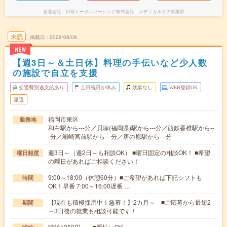
派遣会社
日研トータルソーシング株式会社 メディカルケア事業部
未読
掲載日
2026/08/06
NEW
【週3日～＆土日休】料理の手伝いなど少人数
の施設で自立を支援
交通費別途支給あり
土日祝日が休み
残業なし
WEB登録OK
派遣
福岡市東区
勤務地
和白駅から---分／貝塚(福岡県)駅から---分／西鉄香椎駅から--
-分／箱崎宮前駅から---分／唐の原駅から---分
週3日～（週2日～も相談OK） ■曜日固定の相談OK！ ■希望
曜日頻度
の曜日があればご相談ください！
9:00～18:00（休憩60分）■ご希望があれば下記シフトも
時間
OK！早番 7:00～16:00遅番 …
【現在も積極採用中！急募！】2カ月～ ■ご応募から最短2
期間
～3日後の就業も相談可能です！
時給1350円～ ■週払いOK