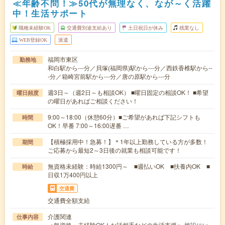
≪年齢不問！≫50代が無理なく、なが～く活躍
中！生活サポート
職種未経験OK
交通費別途支給あり
土日祝日が休み
残業なし
WEB登録OK
派遣
福岡市東区
勤務地
和白駅から---分／貝塚(福岡県)駅から---分／西鉄香椎駅から--
-分／箱崎宮前駅から---分／唐の原駅から---分
週3日～（週2日～も相談OK） ■曜日固定の相談OK！ ■希望
曜日頻度
の曜日があればご相談ください！
9:00～18:00（休憩60分）■ご希望があれば下記シフトも
時間
OK！早番 7:00～16:00遅番 …
【積極採用中！急募！】＊1年以上勤務している方が多数！
期間
ご応募から最短2～3日後の就業も相談可能です！
無資格未経験：時給1300円～ ■週払いOK ■扶養内OK ■
時給
日収1万400円以上
交通費
交通費全額支給
介護関連
仕事内容
＜無資格・未経験OK！お話相手などの生活支援＞ 施設にい