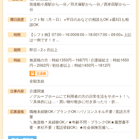
筑後船小屋駅から---分／羽犬塚駅から---分／西牟田駅から---
分
シフト制（月～日） ※平日のみなどの相談もOK ※週3日も相
曜日頻度
談OK
【シフト例】07:00～16:0009:00～18:0017:00～09:00※ 上記
時間
は一例です！そ…
即日～2ヶ月以上
期間
無資格の方：時給1350円～1687円 / 介護福祉士：時給1650
時給
円～2062円 / 初任者以上：時給1450円～1812円
交通費
全額支給
介護関連
仕事内容
／グループホームにて利用者の方の日常生活をサポート！＼
▽具体的には…・買い物や散歩に付き添ったり・折…
職種未経験OK / ブランクOK / パソコンスキル不要 / 英語力不
応募資格
要
＼無資格＊未経験OK／★年齢不問・ブランクOK★履歴書不
要・来社不要（電話登録OK）★社会保険完備＼…