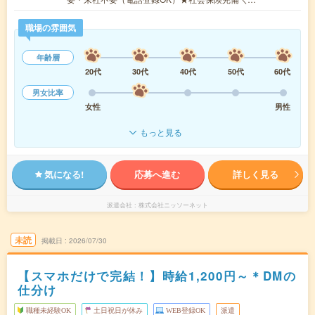
職場の雰囲気
年齢層
20代
30代
40代
50代
60代
男女比率
女性
男性
もっと見る
気になる!
応募へ進む
詳しく見る
派遣会社
株式会社ニッソーネット
未読
掲載日
2026/07/30
【スマホだけで完結！】時給1,200円～＊DMの
仕分け
職種未経験OK
土日祝日が休み
WEB登録OK
派遣