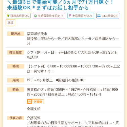
＼最短3日で開始可能／3ヵ月で71万円稼ぐ！
未経験OK＊まずはお話し相手から
職種未経験OK
交通費別途支給あり
土日祝日が休み
WEB登録OK
派遣
福岡県筑後市
勤務地
筑後船小屋駅から---分／羽犬塚駅から---分／西牟田駅から---
分
シフト制（月～日） ※平日のみなどの相談もOK ※週3なども
曜日頻度
相談OK
【シフト例】07:00～16:0009:00～18:0017:00～09:00※ 上記
時間
は一例です！そ…
即日～2ヶ月以上 ■開始日の相談OK！
期間
無資格の方：時給1350円～1687円 / 介護福祉士：時給1650
時給
円～2062円 / 初任者以上：時給1450円～1812円
交通費
全額支給
介護関連
仕事内容
／利用者の方の日常生活をサポート！＼▽具体的には…・買