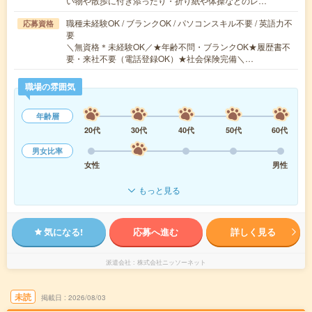
い物や散歩に付き添ったり・折り紙や体操などのレ…
職種未経験OK / ブランクOK / パソコンスキル不要 / 英語力不
応募資格
要
＼無資格＊未経験OK／★年齢不問・ブランクOK★履歴書不
要・来社不要（電話登録OK）★社会保険完備＼…
職場の雰囲気
年齢層
20代
30代
40代
50代
60代
男女比率
女性
男性
もっと見る
気になる!
応募へ進む
詳しく見る
派遣会社
株式会社ニッソーネット
未読
掲載日
2026/08/03