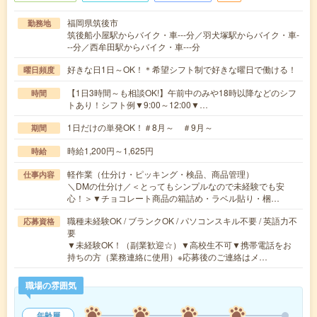
福岡県筑後市
勤務地
筑後船小屋駅からバイク・車---分／羽犬塚駅からバイク・車-
--分／西牟田駅からバイク・車---分
好きな日1日～OK！＊希望シフト制で好きな曜日で働ける！
曜日頻度
【1日3時間～も相談OK!】午前中のみや18時以降などのシフ
時間
トあり！シフト例▼9:00～12:00▼…
1日だけの単発OK！＃8月～ ＃9月～
期間
時給1,200円～1,625円
時給
軽作業（仕分け・ピッキング・検品、商品管理）
仕事内容
＼DMの仕分け／＜とってもシンプルなので未経験でも安
心！＞▼チョコレート商品の箱詰め・ラベル貼り・梱…
職種未経験OK / ブランクOK / パソコンスキル不要 / 英語力不
応募資格
要
▼未経験OK！（副業歓迎☆）▼高校生不可▼携帯電話をお
持ちの方（業務連絡に使用）※応募後のご連絡はメ…
職場の雰囲気
年齢層