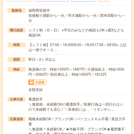
福岡県筑後市
勤務地
筑後船小屋駅から---分／羽犬塚駅から---分／西牟田駅から---
分
シフト制（月～日） ※平日のみなどの相談もOK ※週3なども
曜日頻度
相談OK
【シフト例】07:00～16:0009:00～18:0017:00～09:00※ 上記
時間
は一例です！そ…
即日～2ヶ月以上
期間
無資格の方：時給1350円～1687円 / 介護福祉士：時給1650
時給
円～2062円 / 初任者以上：時給1450円～1812円
交通費
全額支給
看護助手
仕事内容
＼無資格・未経験OKの看護助手／医療行為は一切行わない
ので未経験でも安心！▽具体的には…・リネンやシ…
職種未経験OK / ブランクOK / パソコンスキル不要 / 英語力不
応募資格
要
＼無資格＊未経験OK／★年齢不問・ブランクOK★履歴書不
要・来社不要（電話登録OK）★社会保険完備＼…