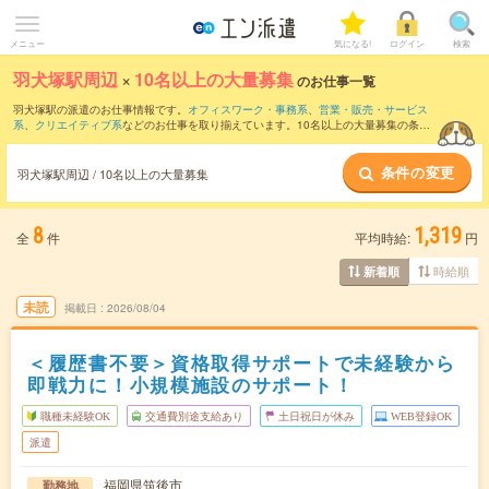
メニュー
気になる!
ログイン
検索
羽犬塚駅周辺
×
10名以上の大量募集
のお仕事一覧
羽犬塚駅の派遣のお仕事情報です。
オフィスワーク・事務系
、
営業・販売・サービス
系
、
クリエイティブ系
などのお仕事を取り揃えています。10名以上の大量募集の条件
の他に、
交通費別途支給あり
、
職種未経験OK
、
友だちと一緒の応募OK
などのこだわ
り条件も取り揃えています。
条件の変更
羽犬塚駅周辺 / 10名以上の大量募集
8
1,319
全
件
平均時給:
円
時給順
新着順
未読
掲載日
2026/08/04
＜履歴書不要＞資格取得サポートで未経験から
即戦力に！小規模施設のサポート！
職種未経験OK
交通費別途支給あり
土日祝日が休み
WEB登録OK
派遣
福岡県筑後市
勤務地