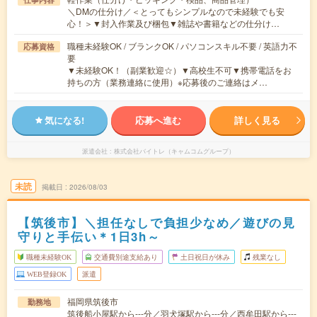
＼DMの仕分け／＜とってもシンプルなので未経験でも安
心！＞▼封入作業及び梱包▼雑誌や書籍などの仕分け…
職種未経験OK / ブランクOK / パソコンスキル不要 / 英語力不
応募資格
要
▼未経験OK！（副業歓迎☆）▼高校生不可▼携帯電話をお
持ちの方（業務連絡に使用）※応募後のご連絡はメ…
気になる!
応募へ進む
詳しく見る
派遣会社
株式会社バイトレ（キャムコムグループ）
未読
掲載日
2026/08/03
【筑後市】＼担任なしで負担少なめ／遊びの見
守りと手伝い＊1日3h～
職種未経験OK
交通費別途支給あり
土日祝日が休み
残業なし
WEB登録OK
派遣
福岡県筑後市
勤務地
筑後船小屋駅から---分／羽犬塚駅から---分／西牟田駅から---