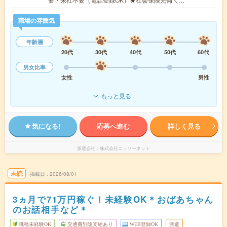
職場の雰囲気
年齢層
20代
30代
40代
50代
60代
男女比率
女性
男性
もっと見る
気になる!
応募へ進む
詳しく見る
派遣会社
株式会社ニッソーネット
未読
掲載日
2026/08/01
3ヵ月で71万円稼ぐ！未経験OK＊おばあちゃん
のお話相手など＊
職種未経験OK
交通費別途支給あり
WEB登録OK
派遣