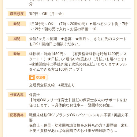
分
週2日～OK（月～金）
曜日頻度
1日3時間～OK！（7時～20時の間）▼選べるシフト例・7時
時間
～12時：朝の受け入れ～お昼の準備・10…
最短2ヶ月～長期 ★急募 ★当月～、さらに先のスタート
期間
もOK！開始日ご相談ください。
経験者：時給1450円～ （有資格未経験は時給1420円～ス
時給
タート！）★日払い／週払い制度あり（月払いも選べます）
※稼働開始時は手続き完了次第のお支払いとなります★フル
タイムできる方は100円アップ！
交通費
交通費全額支給 ※規定あり
保育士
仕事内容
【時短OK!フリー保育士】担任の保育士さんのサポートをお
任せします。～具体的なお仕事～・登園時のお迎…
職種未経験OK / ブランクOK / パソコンスキル不要 / 英語力不
応募資格
要
保育士・保母・幼稚園教諭資格をお持ちの方＊履歴書・来社
不要＊資格があれば保育園でのお仕事が未経験でも…