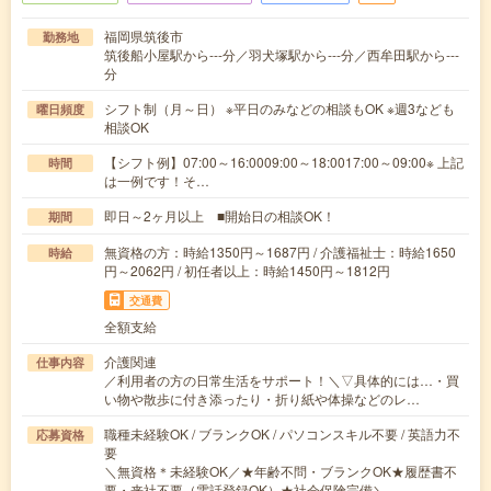
福岡県筑後市
勤務地
筑後船小屋駅から---分／羽犬塚駅から---分／西牟田駅から---
分
シフト制（月～日） ※平日のみなどの相談もOK ※週3なども
曜日頻度
相談OK
【シフト例】07:00～16:0009:00～18:0017:00～09:00※ 上記
時間
は一例です！そ…
即日～2ヶ月以上 ■開始日の相談OK！
期間
無資格の方：時給1350円～1687円 / 介護福祉士：時給1650
時給
円～2062円 / 初任者以上：時給1450円～1812円
交通費
全額支給
介護関連
仕事内容
／利用者の方の日常生活をサポート！＼▽具体的には…・買
い物や散歩に付き添ったり・折り紙や体操などのレ…
職種未経験OK / ブランクOK / パソコンスキル不要 / 英語力不
応募資格
要
＼無資格＊未経験OK／★年齢不問・ブランクOK★履歴書不
要・来社不要（電話登録OK）★社会保険完備＼…