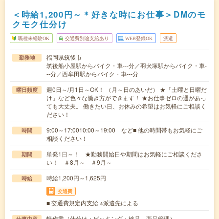
＜時給1,200円～＊好きな時にお仕事＞DMのモ
クモク仕分け
職種未経験OK
交通費別途支給あり
WEB登録OK
派遣
福岡県筑後市
勤務地
筑後船小屋駅からバイク・車---分／羽犬塚駅からバイク・車-
--分／西牟田駅からバイク・車---分
週0日～/月1日～OK！ （月～日のあいだ） ★「土曜と日曜だ
曜日頻度
け」など色々な働き方ができます！ ★お仕事ゼロの週があっ
ても大丈夫。 働きたい日、お休みの希望はお気軽にご相談く
ださい！
9:00～17:0010:00～19:00 など■ 他の時間帯もお気軽にご
時間
相談ください！
単発1日～！ ★勤務開始日や期間はお気軽にご相談くださ
期間
い！ ＃8月～ ＃9月～
時給1,200円～1,625円
時給
交通費
■ 交通費規定内支給 ※派遣先による
軽作業（仕分け・ピッキング・検品、商品管理）
仕事内容