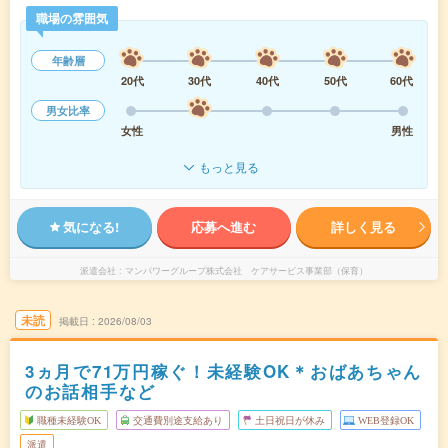
職場の雰囲気
年齢層
20代
30代
40代
50代
60代
男女比率
女性
男性
もっと見る
気になる!
応募へ進む
詳しく見る
派遣会社
マンパワーグループ株式会社 ケアサービス事業部（保育）
未読
掲載日
2026/08/03
3ヵ月で71万円稼ぐ！未経験OK＊おばあちゃん
のお話相手など
職種未経験OK
交通費別途支給あり
土日祝日が休み
WEB登録OK
派遣