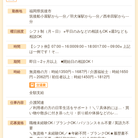
福岡県筑後市
勤務地
筑後船小屋駅から---分／羽犬塚駅から---分／西牟田駅から---
分
シフト制（月～日） ※平日のみなどの相談もOK ※週3なども
曜日頻度
相談OK
【シフト例】07:00～16:0009:00～18:0017:00～09:00※ 上記
時間
は一例です！そ…
即日～2ヶ月以上 ■開始日の相談OK！
期間
無資格の方：時給1350円～1687円 / 介護福祉士：時給1650
時給
円～2062円 / 初任者以上：時給1450円～1812円
交通費
全額支給
介護関連
仕事内容
／利用者の方の日常生活をサポート！＼▽具体的には…・買
い物や散歩に付き添ったり・折り紙や体操などのレ…
職種未経験OK / ブランクOK / パソコンスキル不要 / 英語力不
応募資格
要
＼無資格＊未経験OK／★年齢不問・ブランクOK★履歴書不