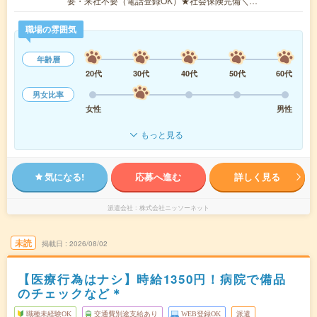
要・来社不要（電話登録OK）★社会保険完備＼…
職場の雰囲気
年齢層
20代
30代
40代
50代
60代
男女比率
女性
男性
もっと見る
気になる!
応募へ進む
詳しく見る
派遣会社
株式会社ニッソーネット
未読
掲載日
2026/08/02
【医療行為はナシ】時給1350円！病院で備品
のチェックなど＊
職種未経験OK
交通費別途支給あり
WEB登録OK
派遣