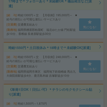
17時まで＊フォローあり＊未経験OK＊備品発注など[派
遣]
給 与
時給1300円＋交 【月収例】195,000円～ ■
給与の前払いが可能な速払いサービスあり
交通費
交通費支給あり
気になる!
勤務地
福岡県糟屋郡粕屋町 福北ゆたか線 門松駅徒
歩10分、香椎線 長者原駅徒歩30分
時給1550円＊土日祝休み＊18時まで＊未経験OK[派遣]
給 与
時給1550円＋交 【月収例】248,000円～ ■
給与の前払いが可能な速払いサービスあり
交通費
交通費支給あり
気になる!
勤務地
福岡県福岡市東区 福岡地下鉄箱崎線 馬出九
大病院前駅徒歩4分、鹿児島本線 吉塚駅徒歩10分
《単発1日OK！日払い可》＊チラシのモクモクシール貼
り[派遣]
給 与
時給1,500円～1,875円