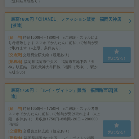
（無料駐車場あり）
最高1800円「CHANEL」ファッション販売 福岡天神店
[派遣]
給 与
時給1500円～1800円 ※ご経験・スキルによ
り考慮致します スマホでかんたんに前払いで給与が受
け取れます（※上限、条件あり）
交通費
交通費全額支給（規定あり）
気になる!
勤務地
福岡県福岡市中央区 福岡市営地下鉄「天
神」駅直結、西鉄天神大牟田線「福岡（天神）」駅か
ら徒歩3分
最高1750円！「ルイ・ヴィトン」販売 福岡路面店[派
遣]
給 与
時給1650円～1750円 ※ご経験・スキル考慮
スマホでかんたんに前払いで給与が受け取れます（※上
限、条件あり） 月収例1750円×8時間×20日＝280000
円想定
交通費
交通費全額支給（規定あり）
気になる!
勤務地
福岡県福岡市中央区 ルイ・ヴィトン福岡