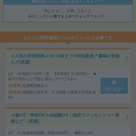
興味があったら「★気になる！」をタップ！
「気になる！」を押しておくと、
保存した求人を
後でまとめてチェック
できます！
あなたの閲覧履歴からのオススメのお仕事です
≪人気の学校勤務≫10-14時までの時短勤務＊書籍の登録
など[派遣]
給 与
時給1145円＋交 【月収例】91,600円～ ■
給与の前払いが可能な速払いサービスあり
交通費
交通費支給あり
気になる!
勤務地
福岡県久留米市 久大本線 久留米大学前駅車
6分
≪週4日・時短OK≫未経験OK！病院でメッセンジャー業
務など！[派遣]
給 与
無資格未経験：時給1300円～ ■週払いOK