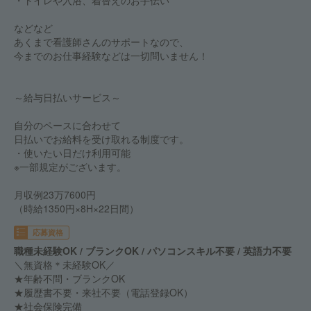
・トイレや入浴、着替えのお手伝い
などなど
あくまで看護師さんのサポートなので、
今までのお仕事経験などは一切問いません！
～給与日払いサービス～
自分のペースに合わせて
日払いでお給料を受け取れる制度です。
・使いたい日だけ利用可能
※一部規定がございます。
月収例23万7600円
（時給1350円×8H×22日間）
応募資格
職種未経験OK / ブランクOK / パソコンスキル不要 / 英語力不要
＼無資格＊未経験OK／
★年齢不問・ブランクOK
★履歴書不要・来社不要（電話登録OK）
★社会保険完備