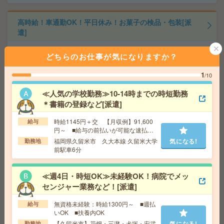
高時給！車通勤OK！平日休み！お菓子の検品・包装[派
遣]
給 与
時給1150円
どちらのお仕事が気になりますか？
交通費
交通費支給有り
気になる!
勤務地
小城駅～車3分 ※車通勤・バイク通勤OK
1
/10
≪人気の学校勤務≫10-14時までの時短勤務
時給1400円＊＼週3～4日の在宅OK／人気のためエントリ
＊書籍の登録など[派遣]
ーはお早めに＊事務[派遣]
時給1145円＋交 【月収例】91,600
給与
円～ ■給与の前払いが可能な速払い
給 与
時給1400円 月収例 210,000円
サービスあり
福岡県久留米市 久大本線 久留米大学
気になる!
勤務地
交通費
全額支給
気になる!
前駅車6分
勤務地
薬院駅徒歩2分
≪週4日・時短OK≫未経験OK！病院でメッ
時給1400円＊【9月スタート】時短もOK！サポート事務
センジャー業務など！[派遣]
＠南区[派遣]
無資格未経験：時給1300円～ ■週払
給与
給 与
時給1400円 月収例 224,000円+残業代
いOK ■扶養内OK
交通費
全額支給
【久留米市】花畑・三潴・犬塚・安武
気になる!
勤務地