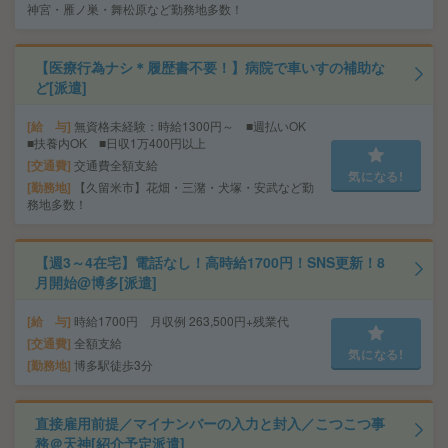
神宮・雁ノ巣・舞松原など勤務地多数！
【医療行為ナシ＊履歴書不要！】病院で車いすの補助な
ど[派遣]
給 与
無資格未経験：時給1300円～ ■週払いOK
■扶養内OK ■日収1万400円以上
交通費
交通費全額支給
気になる!
勤務地
【久留米市】花畑・三潴・犬塚・安武など勤
務地多数！
【週3～4在宅】電話なし！高時給1700円！SNS更新！8
月開始@博多[派遣]
給 与
時給1700円 月収例 263,500円+残業代
交通費
全額支給
気になる!
勤務地
博多駅徒歩3分
直接雇用前提／マイナンバーの入力と封入／こつこつ事
務＠天神[紹介予定派遣]