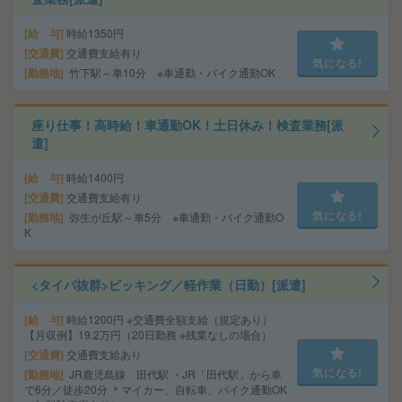
給 与
時給1350円
交通費
交通費支給有り
気になる!
勤務地
竹下駅～車10分 ※車通勤・バイク通勤OK
座り仕事！高時給！車通勤OK！土日休み！検査業務[派
遣]
給 与
時給1400円
交通費
交通費支給有り
気になる!
勤務地
弥生が丘駅～車5分 ※車通勤・バイク通勤O
K
<タイパ抜群>ピッキング／軽作業（日勤）[派遣]
給 与
時給1200円 ※交通費全額支給（規定あり）
【月収例】19.2万円（20日勤務 ※残業なしの場合）
交通費
交通費支給あり
気になる!
勤務地
JR鹿児島線 田代駅 ・JR「田代駅」から車
で6分／徒歩20分 ＊マイカー、自転車、バイク通勤OK