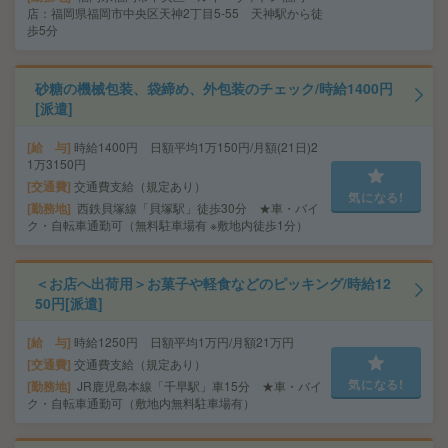
店：福岡県福岡市中央区天神2丁目5-55 天神駅から徒
歩5分
砂糖の機械包装、袋締め、外包装のチェック/時給1400円
[派遣]
給 与
時給1400円 日額平均1万150円/月額(21日)2
1万3150円
交通費
交通費支給（規定あり）
気になる!
勤務地
西鉄貝塚線「貝塚駅」徒歩30分 ★車・バイ
ク・自転車通勤可（無料駐車場有 ※敷地内徒歩1分）
＜お店へ出荷用＞お菓子や軽食などのピッキング/時給12
50円[派遣]
給 与
時給1250円 日額平均1万円/月額21万円
交通費
交通費支給（規定あり）
気になる!
勤務地
JR鹿児島本線「千早駅」車15分 ★車・バイ
ク・自転車通勤可（敷地内無料駐車場有）