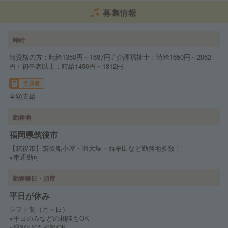
募集情報
時給
無資格の方：時給1350円～1687円 / 介護福祉士：時給1650円～2062
円 / 初任者以上：時給1450円～1812円
交通費
全額支給
勤務地
福岡県筑後市
【筑後市】筑後船小屋・羽犬塚・西牟田など勤務地多数！
※車通勤可
勤務曜日・頻度
平日が休み
シフト制（月～日）
※平日のみなどの相談もOK
※週3なども相談OK