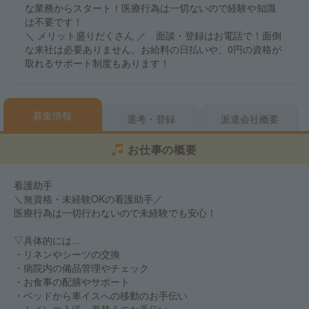
な業務からスタート！医療行為は一切ないので経験や知識
は不要です！
＼ メリット盛りだくさん ／ 面談・登録はお電話で！面倒
な来社は必要ありません。お給料の日払いや、0円の資格が
取れるサポート制度もあります！
募集情報
選考・登録
派遣会社概要
お仕事の概要
看護助手
＼無資格・未経験OKの看護助手／
医療行為は一切行わないので未経験でも安心！
▽具体的には…
・リネンやシーツの交換
・病院内の備品管理やチェック
・お食事の配膳やサポート
・ベッドから車イスへの移動のお手伝い