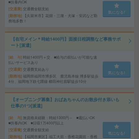
■扶養内OK
交通費
交通費全額支給
気になる!
勤務地
【久留米市】花畑・三潴・犬塚・安武など勤
務地多数！
【在宅メイン＊時給1400円】面接日程調整など事務サポ
ート[派遣]
給 与
時給1400円＋交 ■給与の前払いが可能な速
払いサービスあり
交通費
交通費支給あり
気になる!
勤務地
福岡県福岡市博多区 鹿児島本線 博多駅徒歩
4分、福岡地下鉄七隈線 櫛田神社前駅徒歩10分
【オープニング募集】おばあちゃんのお散歩付き添いも
仕事の1つ[派遣]
給 与
無資格未経験：時給1300円～ ■週払いOK
■扶養内OK ■日収1万400円以上
交通費
交通費全額支給
気になる!
勤務地
【福岡市東区】福工大前・香椎花園前・香椎