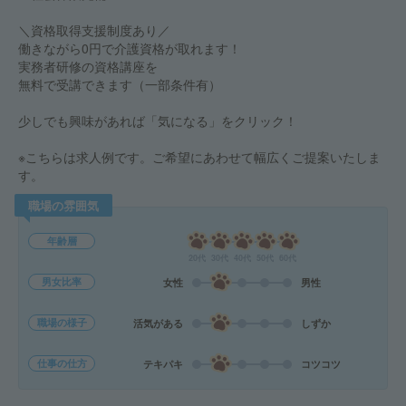
＼資格取得支援制度あり／
働きながら0円で介護資格が取れます！
実務者研修の資格講座を
無料で受講できます（一部条件有）
少しでも興味があれば「気になる」をクリック！
※こちらは求人例です。ご希望にあわせて幅広くご提案いたしま
す。
職場の雰囲気
年齢層
20代
30代
40代
50代
60代
男女比率
女性
男性
職場の様子
活気がある
しずか
仕事の仕方
テキパキ
コツコツ