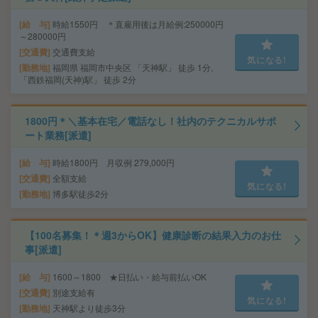
給 与
時給1550円 ＊直雇用後は月給例:250000円
～280000円
交通費
交通費支給
気になる!
勤務地
福岡県 福岡市中央区 「天神駅」 徒歩 1分,
「西鉄福岡(天神)駅」 徒歩 2分
1800円＊＼基本在宅／電話なし！社内のテクニカルサポ
ート業務[派遣]
給 与
時給1800円 月収例 279,000円
交通費
全額支給
気になる!
勤務地
博多駅徒歩2分
【100名募集！＊週3からOK】健康診断の結果入力のお仕
事[派遣]
給 与
1600～1800 ★日払い・給与前払いOK
交通費
別途支給有
気になる!
勤務地
天神駅より徒歩3分