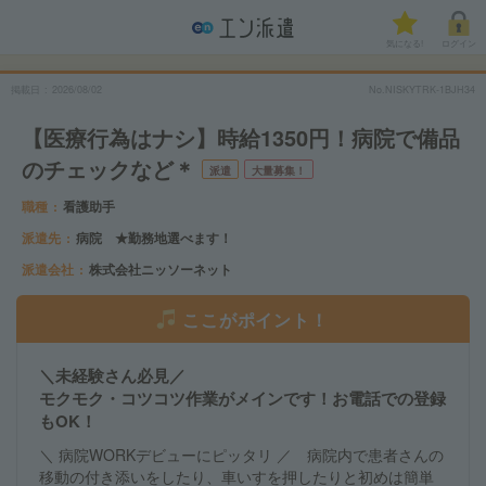
気になる!
ログイン
掲載日
2026/08/02
No.NISKYTRK-1BJH34
【医療行為はナシ】時給1350円！病院で備品
のチェックなど＊
派遣
大量募集！
職種
看護助手
派遣先
病院 ★勤務地選べます！
派遣会社
株式会社ニッソーネット
ここがポイント！
＼未経験さん必見／
モクモク・コツコツ作業がメインです！お電話での登録
もOK！
＼ 病院WORKデビューにピッタリ ／ 病院内で患者さんの
移動の付き添いをしたり、車いすを押したりと初めは簡単