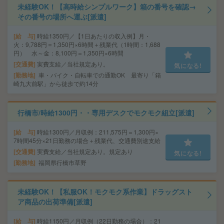
未経験OK！【高時給シンプルワーク】箱の番号を確認→
その番号の場所へ運ぶ[派遣]
給 与
時給1350円／【1日あたりの収入例】月・
火：9,788円＝1,350円×6時間＋残業代（1時間：1,688
円） 水～金：8,100円＝1,350円×6時間
交通費
実費支給／当社規定あり。
気になる!
勤務地
車・バイク・自転車での通勤OK 最寄り「箱
崎九大前駅」から徒歩で約14分
行橋市/時給1300円・・専用デスクでモクモク組立[派遣]
給 与
時給1300円／月収例：211,575円＝1,300円×
7時間45分×21日勤務の場合＋残業代、交通費別途支給
交通費
実費支給／当社規定あり。規定あり
気になる!
勤務地
福岡県行橋市草野
未経験OK！【私服OK！モクモク系作業】ドラッグスト
ア商品の出荷準備[派遣]
給 与
時給1150円／月収例（22日勤務の場合）：21