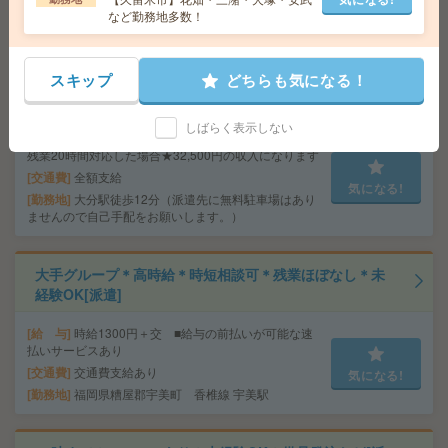
気になる!
など勤務地多数！
勤務地
大橋駅徒歩7分
【10月開始】高時給1300円！長期！事務センターでこつ
スキップ
どちらも気になる！
こつ入力[派遣]
しばらく表示しない
給 与
時給1300円 月収例 208,000円+残業代 ★
残業20時間対応した場合★32,500円の収入になります
交通費
全額支給
気になる!
勤務地
大分駅徒歩12分（派遣先に無料駐車場はあり
ませんので自己手配をお願いします。）
大手グループ＊高時給＊時短相談可＊残業ほぼなし＊未
経験OK[派遣]
給 与
時給1300円＋交 ■給与の前払いが可能な速
払いサービスあり
交通費
交通費支給あり
気になる!
勤務地
福岡県糟屋郡宇美町 香椎線 宇美駅