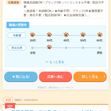
職種未経験OK / ブランクOK / パソコンスキル不要 / 英語力不
応募資格
要
＼無資格＊未経験OK／★年齢不問・ブランクOK★履歴書不
要・来社不要（電話登録OK）★社会保険完備＼…
職場の雰囲気
年齢層
20代
30代
40代
50代
60代
男女比率
女性
男性
もっと見る
気になる!
応募へ進む
詳しく見る
派遣会社
株式会社ニッソーネット
未読
掲載日
2026/08/04
NEW