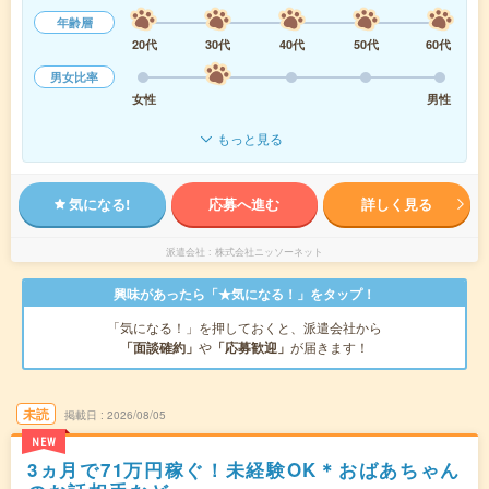
年齢層
20代
30代
40代
50代
60代
男女比率
女性
男性
もっと見る
気になる!
応募へ進む
詳しく見る
派遣会社
株式会社ニッソーネット
興味があったら「★気になる！」をタップ！
「気になる！」を押しておくと、派遣会社から
「面談確約」
や
「応募歓迎」
が届きます！
未読
掲載日
2026/08/05
NEW
3ヵ月で71万円稼ぐ！未経験OK＊おばあちゃん