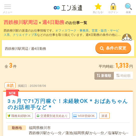
メニュー
気になる!
ログイン
検索
西鉄柳川駅周辺
×
週4日勤務
のお仕事一覧
西鉄柳川駅の派遣のお仕事情報です。
オフィスワーク・事務系
、
営業・販売・サービ
ス系
、
クリエイティブ系
などのお仕事を取り揃えています。週4日勤務の条件の他に、
交通費別途支給あり
、
職種未経験OK
、
友だちと一緒の応募OK
などのこだわり条件も
取り揃えています。
条件の変更
西鉄柳川駅周辺 / 週4日勤務
3
1,313
全
件
平均時給:
円
時給順
新着順
未読
掲載日
2026/08/06
NEW
3ヵ月で71万円稼ぐ！未経験OK＊おばあちゃん
のお話相手など＊
職種未経験OK
交通費別途支給あり
WEB登録OK
派遣
福岡県柳川市
勤務地
西鉄柳川駅から---分／蒲池(福岡県)駅から---分／塩塚駅から--