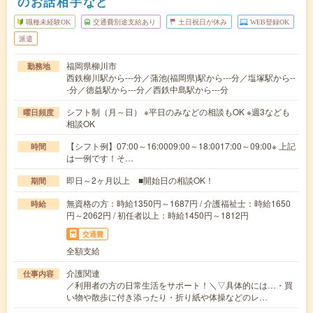
のお話相手など
職種未経験OK
交通費別途支給あり
土日祝日が休み
WEB登録OK
派遣
福岡県柳川市
勤務地
西鉄柳川駅から---分／蒲池(福岡県)駅から---分／塩塚駅から--
-分／徳益駅から---分／西鉄中島駅から---分
シフト制（月～日） ※平日のみなどの相談もOK ※週3なども
曜日頻度
相談OK
【シフト例】07:00～16:0009:00～18:0017:00～09:00※ 上記
時間
は一例です！そ…
即日～2ヶ月以上 ■開始日の相談OK！
期間
無資格の方：時給1350円～1687円 / 介護福祉士：時給1650
時給
円～2062円 / 初任者以上：時給1450円～1812円
交通費
全額支給
介護関連
仕事内容
／利用者の方の日常生活をサポート！＼▽具体的には…・買
い物や散歩に付き添ったり・折り紙や体操などのレ…