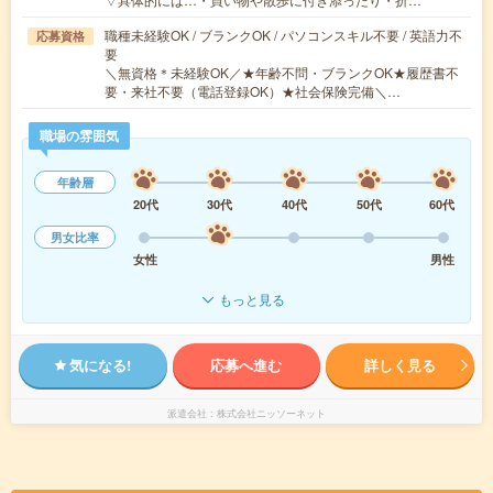
職種未経験OK / ブランクOK / パソコンスキル不要 / 英語力不
応募資格
要
＼無資格＊未経験OK／★年齢不問・ブランクOK★履歴書不
要・来社不要（電話登録OK）★社会保険完備＼…
職場の雰囲気
年齢層
20代
30代
40代
50代
60代
男女比率
女性
男性
もっと見る
気になる!
応募へ進む
詳しく見る
派遣会社
株式会社ニッソーネット