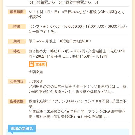
-分／徳益駅から---分／西鉄中島駅から---分
シフト制（月～日） ※平日のみなどの相談もOK ※週3なども
曜日頻度
相談OK
【シフト例】07:00～16:0009:00～18:0017:00～09:00※ 上記
時間
は一例です！そ…
即日～2ヶ月以上 ■開始日の相談OK！
期間
無資格の方：時給1350円～1687円 / 介護福祉士：時給1650
時給
円～2062円 / 初任者以上：時給1450円～1812円
交通費
全額支給
介護関連
仕事内容
／利用者の方の日常生活をサポート！＼▽具体的には…・買
い物や散歩に付き添ったり・折り紙や体操などのレ…
職種未経験OK / ブランクOK / パソコンスキル不要 / 英語力不
応募資格
要
＼無資格＊未経験OK／★年齢不問・ブランクOK★履歴書不
要・来社不要（電話登録OK）★社会保険完備＼…
職場の雰囲気