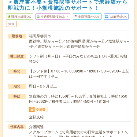
＜履歴書不要＞資格取得サポートで未経験から
即戦力に！小規模施設のサポート！
職種未経験OK
交通費別途支給あり
土日祝日が休み
WEB登録OK
派遣
福岡県柳川市
勤務地
西鉄柳川駅から---分／蒲池(福岡県)駅から---分／塩塚駅から--
-分／徳益駅から---分／西鉄中島駅から---分
シフト制（月～日） ※平日のみなどの相談もOK ※週3日も相
曜日頻度
談OK
【シフト例】07:00～16:0009:00～18:0017:00～09:00※ 上記
時間
は一例です！そ…
即日～2ヶ月以上
期間
無資格の方：時給1350円～1687円 / 介護福祉士：時給1650
時給
円～2062円 / 初任者以上：時給1450円～1812円
交通費
全額支給
介護関連
仕事内容
／グループホームにて利用者の方の日常生活をサポート！＼
▽具体的には…・買い物や散歩に付き添ったり・折…