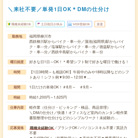
＼来社不要／単発1日OK＊DMの仕分け
職種未経験OK
土日祝日が休み
WEB登録OK
派遣
福岡県柳川市
勤務地
西鉄柳川駅からバイク・車---分／蒲池(福岡県)駅からバイ
ク・車---分／塩塚駅からバイク・車---分／徳益駅からバイ
ク・車---分／西鉄中島駅からバイク・車---分
好きな日1日～OK！＊希望シフト制で好きな曜日で働ける！
曜日頻度
【1日3時間～も相談OK!】午前中のみや18時以降などのシフ
時間
トあり！シフト例▼9:00～12:00▼…
1日だけの単発OK！＃8月～ ＃9月～
期間
時給1,200円～1,625円
時給
軽作業（仕分け・ピッキング・検品、商品管理）
仕事内容
＼DMの仕分け／快適！オフィスなど室内のカンタン軽作業
書類整理や仕分けなどのシンプルワーク！未経験の…
/ ブランクOK / パソコンスキル不要 / 英語力
職種未経験OK
応募資格
不要
▼未経験OK！（副業歓迎☆）▼高校生不可▼携帯電話をお