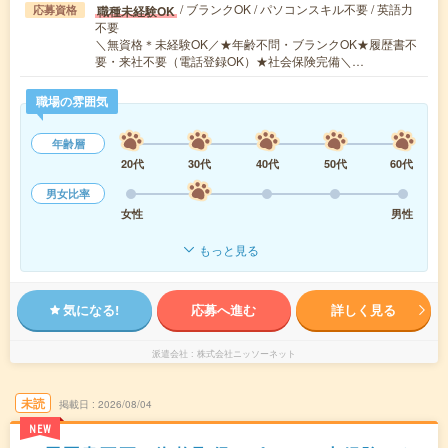
/ ブランクOK / パソコンスキル不要 / 英語力
職種未経験OK
応募資格
不要
＼無資格＊未経験OK／★年齢不問・ブランクOK★履歴書不
要・来社不要（電話登録OK）★社会保険完備＼…
職場の雰囲気
年齢層
20代
30代
40代
50代
60代
男女比率
女性
男性
もっと見る
気になる!
応募へ進む
詳しく見る
派遣会社
株式会社ニッソーネット
未読
掲載日
2026/08/04
NEW