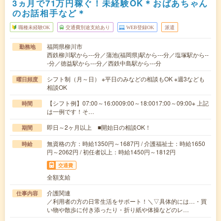
3ヵ月で71万円稼ぐ！未経験OK＊おばあちゃん
のお話相手など＊
職種未経験OK
交通費別途支給あり
WEB登録OK
派遣
福岡県柳川市
勤務地
西鉄柳川駅から---分／蒲池(福岡県)駅から---分／塩塚駅から--
-分／徳益駅から---分／西鉄中島駅から---分
シフト制（月～日） ※平日のみなどの相談もOK ※週3なども
曜日頻度
相談OK
【シフト例】07:00～16:0009:00～18:0017:00～09:00※ 上記
時間
は一例です！そ…
即日～2ヶ月以上 ■開始日の相談OK！
期間
無資格の方：時給1350円～1687円 / 介護福祉士：時給1650
時給
円～2062円 / 初任者以上：時給1450円～1812円
交通費
全額支給
介護関連
仕事内容
／利用者の方の日常生活をサポート！＼▽具体的には…・買
い物や散歩に付き添ったり・折り紙や体操などのレ…