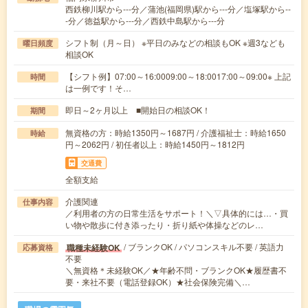
西鉄柳川駅から---分／蒲池(福岡県)駅から---分／塩塚駅から--
-分／徳益駅から---分／西鉄中島駅から---分
シフト制（月～日） ※平日のみなどの相談もOK ※週3なども
曜日頻度
相談OK
【シフト例】07:00～16:0009:00～18:0017:00～09:00※ 上記
時間
は一例です！そ…
即日～2ヶ月以上 ■開始日の相談OK！
期間
無資格の方：時給1350円～1687円 / 介護福祉士：時給1650
時給
円～2062円 / 初任者以上：時給1450円～1812円
交通費
全額支給
介護関連
仕事内容
／利用者の方の日常生活をサポート！＼▽具体的には…・買
い物や散歩に付き添ったり・折り紙や体操などのレ…
/ ブランクOK / パソコンスキル不要 / 英語力
職種未経験OK
応募資格
不要
＼無資格＊未経験OK／★年齢不問・ブランクOK★履歴書不
要・来社不要（電話登録OK）★社会保険完備＼…