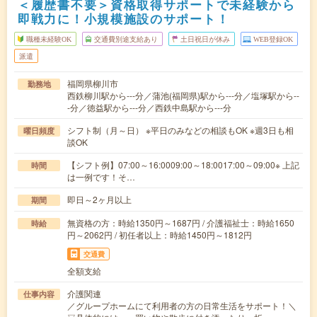
＜履歴書不要＞資格取得サポートで未経験から
即戦力に！小規模施設のサポート！
職種未経験OK
交通費別途支給あり
土日祝日が休み
WEB登録OK
派遣
福岡県柳川市
勤務地
西鉄柳川駅から---分／蒲池(福岡県)駅から---分／塩塚駅から--
-分／徳益駅から---分／西鉄中島駅から---分
シフト制（月～日） ※平日のみなどの相談もOK ※週3日も相
曜日頻度
談OK
【シフト例】07:00～16:0009:00～18:0017:00～09:00※ 上記
時間
は一例です！そ…
即日～2ヶ月以上
期間
無資格の方：時給1350円～1687円 / 介護福祉士：時給1650
時給
円～2062円 / 初任者以上：時給1450円～1812円
交通費
全額支給
介護関連
仕事内容
／グループホームにて利用者の方の日常生活をサポート！＼