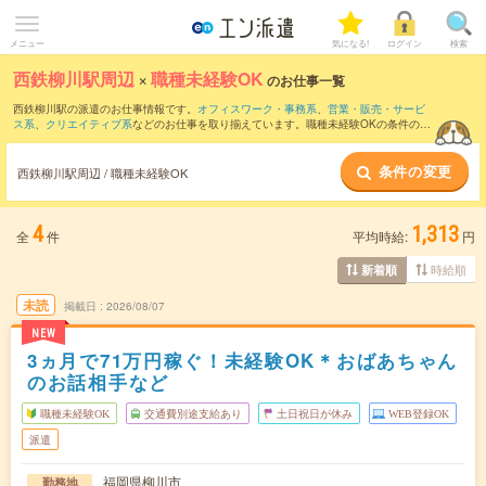
メニュー
気になる!
ログイン
検索
西鉄柳川駅周辺
×
職種未経験OK
のお仕事一覧
西鉄柳川駅の派遣のお仕事情報です。
オフィスワーク・事務系
、
営業・販売・サービ
ス系
、
クリエイティブ系
などのお仕事を取り揃えています。職種未経験OKの条件の他
に、
交通費別途支給あり
、
友だちと一緒の応募OK
、
週4日勤務
などのこだわり条件も
取り揃えています。
条件の変更
西鉄柳川駅周辺 / 職種未経験OK
4
1,313
全
件
平均時給:
円
時給順
新着順
未読
掲載日
2026/08/07
NEW
3ヵ月で71万円稼ぐ！未経験OK＊おばあちゃん
のお話相手など
職種未経験OK
交通費別途支給あり
土日祝日が休み
WEB登録OK
派遣
福岡県柳川市
勤務地