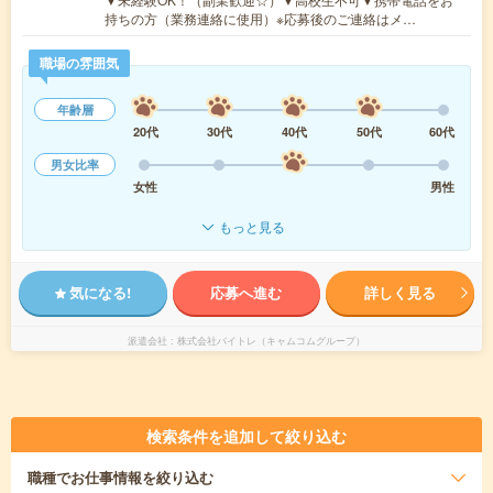
持ちの方（業務連絡に使用）※応募後のご連絡はメ…
職場の雰囲気
年齢層
20代
30代
40代
50代
60代
男女比率
女性
男性
もっと見る
気になる!
応募へ進む
詳しく見る
派遣会社
株式会社バイトレ（キャムコムグループ）
検索条件を追加して絞り込む
職種
でお仕事情報を絞り込む