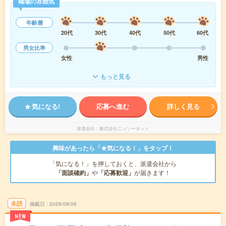
職場の雰囲気
年齢層
20代
30代
40代
50代
60代
男女比率
女性
男性
もっと見る
気になる!
応募へ進む
詳しく見る
派遣会社
株式会社ニッソーネット
興味があったら「★気になる！」をタップ！
「気になる！」を押しておくと、派遣会社から
「面談確約」
や
「応募歓迎」
が届きます！
未読
掲載日
2026/08/06
NEW