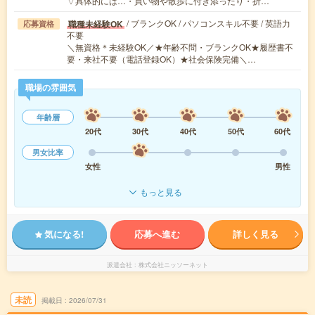
▽具体的には…・買い物や散歩に付き添ったり・折…
/ ブランクOK / パソコンスキル不要 / 英語力
職種未経験OK
応募資格
不要
＼無資格＊未経験OK／★年齢不問・ブランクOK★履歴書不
要・来社不要（電話登録OK）★社会保険完備＼…
職場の雰囲気
年齢層
20代
30代
40代
50代
60代
男女比率
女性
男性
もっと見る
気になる!
応募へ進む
詳しく見る
派遣会社
株式会社ニッソーネット
未読
掲載日
2026/07/31