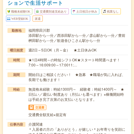
ションで生活サポート
職種未経験OK
交通費別途支給あり
土日祝日が休み
残業なし
WEB登録OK
派遣
福岡県田川郡
勤務地
添田駅から---分／西添田駅から---分／彦山駅から---分／豊前
桝田駅から---分／歓遊舎ひこさん駅から---分
週2日～5日OK（月～金） ★土日休みOK
曜日頻度
★1日4時間～の時短シフトOK★スタート時間選べます！
時間
7:00～16:009:00～17:0011:…
開始日はご相談ください！ ★急募 ★職場が気に入れば、
期間
長期でも働けます！
無資格未経験：時給1300円～ 経験者：時給1400円～ ★
時給
日払い／週払い制度あり（月払いも選べます）※稼働開始時
は手続き完了次第のお支払いとなります。
交通費
交通費全額支給※規定有
介護関連
仕事内容
＊入居者の方の「ありがとう」が嬉しい＊お年寄りを笑顔に