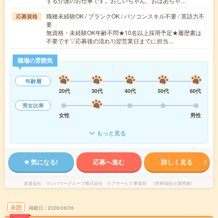
する介護のお仕事です。おじいちゃん、おばあちゃ…
職種未経験OK / ブランクOK / パソコンスキル不要 / 英語力不
応募資格
要
無資格・未経験OK年齢不問★10名以上採用予定★履歴書は
不要です▽応募後の流れ1)翌営業日までに担当…
職場の雰囲気
年齢層
20代
30代
40代
50代
60代
男女比率
女性
男性
もっと見る
気になる!
応募へ進む
詳しく見る
派遣会社
マンパワーグループ株式会社 ケアサービス事業部 （医療福祉介護関連）
未読
掲載日
2026/08/06