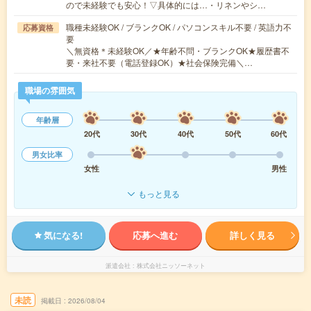
ので未経験でも安心！▽具体的には…・リネンやシ…
職種未経験OK / ブランクOK / パソコンスキル不要 / 英語力不
応募資格
要
＼無資格＊未経験OK／★年齢不問・ブランクOK★履歴書不
要・来社不要（電話登録OK）★社会保険完備＼…
職場の雰囲気
年齢層
20代
30代
40代
50代
60代
男女比率
女性
男性
もっと見る
気になる!
応募へ進む
詳しく見る
派遣会社
株式会社ニッソーネット
未読
掲載日
2026/08/04