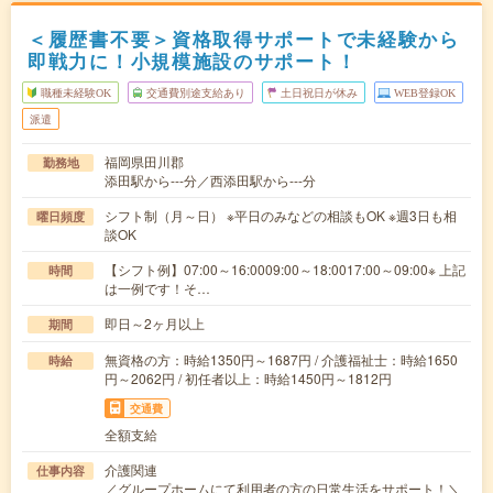
＜履歴書不要＞資格取得サポートで未経験から
即戦力に！小規模施設のサポート！
職種未経験OK
交通費別途支給あり
土日祝日が休み
WEB登録OK
派遣
福岡県田川郡
勤務地
添田駅から---分／西添田駅から---分
シフト制（月～日） ※平日のみなどの相談もOK ※週3日も相
曜日頻度
談OK
【シフト例】07:00～16:0009:00～18:0017:00～09:00※ 上記
時間
は一例です！そ…
即日～2ヶ月以上
期間
無資格の方：時給1350円～1687円 / 介護福祉士：時給1650
時給
円～2062円 / 初任者以上：時給1450円～1812円
交通費
全額支給
介護関連
仕事内容
／グループホームにて利用者の方の日常生活をサポート！＼