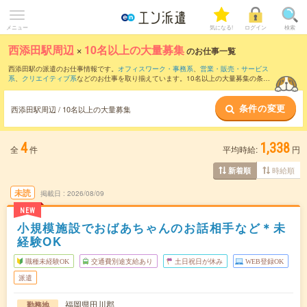
メニュー
気になる!
ログイン
検索
西添田駅周辺
×
10名以上の大量募集
のお仕事一覧
西添田駅の派遣のお仕事情報です。
オフィスワーク・事務系
、
営業・販売・サービス
系
、
クリエイティブ系
などのお仕事を取り揃えています。10名以上の大量募集の条件
の他に、
交通費別途支給あり
、
職種未経験OK
、
友だちと一緒の応募OK
などのこだわ
り条件も取り揃えています。
条件の変更
西添田駅周辺 / 10名以上の大量募集
4
1,338
全
件
平均時給:
円
時給順
新着順
未読
掲載日
2026/08/09
NEW
小規模施設でおばあちゃんのお話相手など＊未
経験OK
職種未経験OK
交通費別途支給あり
土日祝日が休み
WEB登録OK
派遣
福岡県田川郡
勤務地