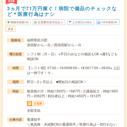
NEW
3ヵ月で71万円稼ぐ！病院で備品のチェックな
ど＊医療行為はナシ
職種未経験OK
交通費別途支給あり
土日祝日が休み
WEB登録OK
派遣
福岡県田川郡
勤務地
添田駅から---分／西添田駅から---分
シフト制（月～日） ※平日のみなどの相談もOK ※週3なども
曜日頻度
相談OK
【シフト例】07:00～16:0009:00～18:0017:00～09:00※ 上記
時間
は一例です！そ…
即日～2ヶ月以上 ■開始日の相談OK！
期間
無資格の方：時給1350円～1687円 / 介護福祉士：時給1650
時給
円～2062円 / 初任者以上：時給1450円～1812円
交通費
全額支給
看護助手
仕事内容
＼無資格・未経験OKの看護助手／医療行為は一切行わない