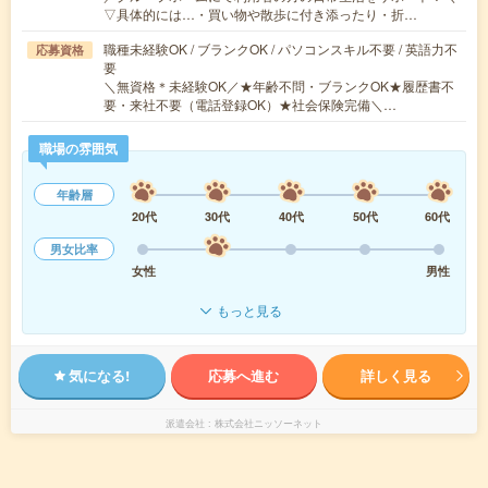
▽具体的には…・買い物や散歩に付き添ったり・折…
職種未経験OK / ブランクOK / パソコンスキル不要 / 英語力不
応募資格
要
＼無資格＊未経験OK／★年齢不問・ブランクOK★履歴書不
要・来社不要（電話登録OK）★社会保険完備＼…
職場の雰囲気
年齢層
20代
30代
40代
50代
60代
男女比率
女性
男性
もっと見る
気になる!
応募へ進む
詳しく見る
派遣会社
株式会社ニッソーネット