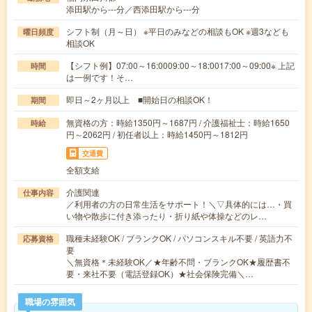
添田駅から---分／西添田駅から---分
シフト制（月～日） ※平日のみなどの相談もOK ※週3なども
曜日頻度
相談OK
【シフト例】07:00～16:0009:00～18:0017:00～09:00※ 上記
時間
は一例です！そ…
即日～2ヶ月以上 ■開始日の相談OK！
期間
無資格の方：時給1350円～1687円 / 介護福祉士：時給1650
時給
円～2062円 / 初任者以上：時給1450円～1812円
交通費
全額支給
介護関連
仕事内容
／利用者の方の日常生活をサポート！＼▽具体的には…・買
い物や散歩に付き添ったり・折り紙や体操などのレ…
職種未経験OK / ブランクOK / パソコンスキル不要 / 英語力不
応募資格
要
＼無資格＊未経験OK／★年齢不問・ブランクOK★履歴書不
要・来社不要（電話登録OK）★社会保険完備＼…
職場の雰囲気