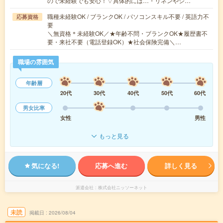
ので未経験でも安心！▽具体的には…・リネンやシ…
職種未経験OK / ブランクOK / パソコンスキル不要 / 英語力不
応募資格
要
＼無資格＊未経験OK／★年齢不問・ブランクOK★履歴書不
要・来社不要（電話登録OK）★社会保険完備＼…
職場の雰囲気
年齢層
20代
30代
40代
50代
60代
男女比率
女性
男性
もっと見る
気になる!
応募へ進む
詳しく見る
派遣会社
株式会社ニッソーネット
未読
掲載日
2026/08/04