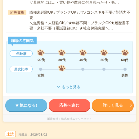
▽具体的には…・買い物や散歩に付き添ったり・折…
職種未経験OK / ブランクOK / パソコンスキル不要 / 英語力不
応募資格
要
＼無資格＊未経験OK／★年齢不問・ブランクOK★履歴書不
要・来社不要（電話登録OK）★社会保険完備＼…
職場の雰囲気
年齢層
20代
30代
40代
50代
60代
男女比率
女性
男性
もっと見る
気になる!
応募へ進む
詳しく見る
派遣会社
株式会社ニッソーネット
未読
掲載日
2026/08/02