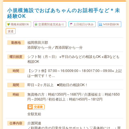
小規模施設でおばあちゃんのお話相手など＊未
経験OK
職種未経験OK
交通費別途支給あり
土日祝日が休み
WEB登録OK
派遣
福岡県田川郡
勤務地
添田駅から---分／西添田駅から---分
シフト制（月～日） ※平日のみなどの相談もOK ※週3なども
曜日頻度
相談OK
【シフト例】07:00～16:0009:00～18:0017:00～09:00※ 上記
時間
は一例です！そ…
即日～2ヶ月以上 ■開始日の相談OK！
期間
無資格の方：時給1350円～1687円 / 介護福祉士：時給1650
時給
円～2062円 / 初任者以上：時給1450円～1812円
交通費
全額支給
介護関連
仕事内容
／利用者の方の日常生活をサポート！＼▽具体的には…・買