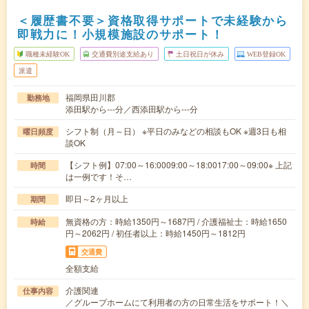
＜履歴書不要＞資格取得サポートで未経験から
即戦力に！小規模施設のサポート！
職種未経験OK
交通費別途支給あり
土日祝日が休み
WEB登録OK
派遣
福岡県田川郡
勤務地
添田駅から---分／西添田駅から---分
シフト制（月～日） ※平日のみなどの相談もOK ※週3日も相
曜日頻度
談OK
【シフト例】07:00～16:0009:00～18:0017:00～09:00※ 上記
時間
は一例です！そ…
即日～2ヶ月以上
期間
無資格の方：時給1350円～1687円 / 介護福祉士：時給1650
時給
円～2062円 / 初任者以上：時給1450円～1812円
交通費
全額支給
介護関連
仕事内容
／グループホームにて利用者の方の日常生活をサポート！＼