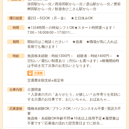
添田駅から---分／西添田駅から---分／彦山駅から---分／豊前
桝田駅から---分／歓遊舎ひこさん駅から---分
週2日～5日OK（月～金） ★土日休みOK
曜日頻度
★1日4時間～の時短シフトOK★スタート時間選べます！
時間
7:00～16:009:00～17:0011:…
開始日はご相談ください！ ★急募 ★職場が気に入れば、
期間
長期でも働けます！
無資格未経験：時給1300円～ 経験者：時給1400円～ ★
時給
日払い／週払い制度あり（月払いも選べます）※稼働開始時
は手続き完了次第のお支払いとなります。
交通費
交通費全額支給※規定有
介護関連
仕事内容
＊入居者の方の「ありがとう」が嬉しい＊お年寄りを笑顔に
する介護のお仕事です。おじいちゃん、おばあちゃ…
職種未経験OK / ブランクOK / パソコンスキル不要 / 英語力不
応募資格
要
無資格・未経験OK年齢不問★10名以上採用予定★履歴書は
不要です▽応募後の流れ1)翌営業日までに担当…