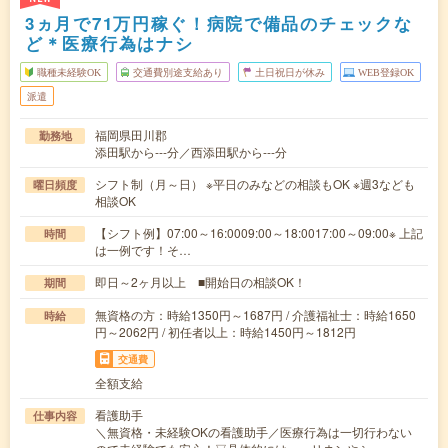
3ヵ月で71万円稼ぐ！病院で備品のチェックな
ど＊医療行為はナシ
職種未経験OK
交通費別途支給あり
土日祝日が休み
WEB登録OK
派遣
福岡県田川郡
勤務地
添田駅から---分／西添田駅から---分
シフト制（月～日） ※平日のみなどの相談もOK ※週3なども
曜日頻度
相談OK
【シフト例】07:00～16:0009:00～18:0017:00～09:00※ 上記
時間
は一例です！そ…
即日～2ヶ月以上 ■開始日の相談OK！
期間
無資格の方：時給1350円～1687円 / 介護福祉士：時給1650
時給
円～2062円 / 初任者以上：時給1450円～1812円
交通費
全額支給
看護助手
仕事内容
＼無資格・未経験OKの看護助手／医療行為は一切行わない