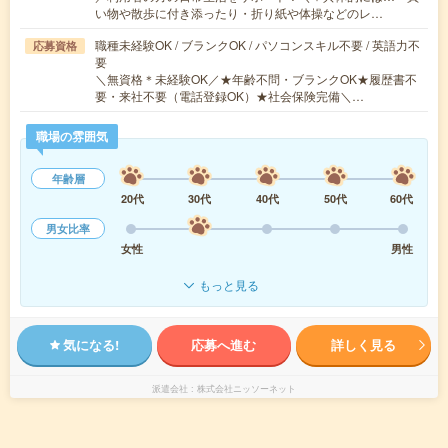
い物や散歩に付き添ったり・折り紙や体操などのレ…
職種未経験OK / ブランクOK / パソコンスキル不要 / 英語力不
応募資格
要
＼無資格＊未経験OK／★年齢不問・ブランクOK★履歴書不
要・来社不要（電話登録OK）★社会保険完備＼…
職場の雰囲気
年齢層
20代
30代
40代
50代
60代
男女比率
女性
男性
もっと見る
気になる!
応募へ進む
詳しく見る
派遣会社
株式会社ニッソーネット