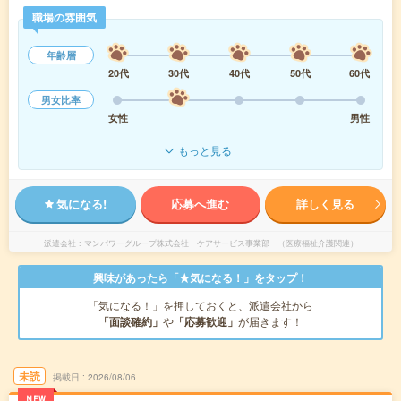
職場の雰囲気
年齢層
20代
30代
40代
50代
60代
男女比率
女性
男性
もっと見る
気になる!
応募へ進む
詳しく見る
派遣会社
マンパワーグループ株式会社 ケアサービス事業部 （医療福祉介護関連）
興味があったら「★気になる！」をタップ！
「気になる！」を押しておくと、派遣会社から
「面談確約」
や
「応募歓迎」
が届きます！
未読
掲載日
2026/08/06
NEW