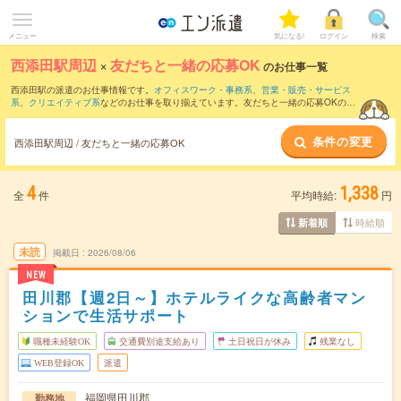
メニュー
気になる!
ログイン
検索
西添田駅周辺
×
友だちと一緒の応募OK
のお仕事一覧
西添田駅の派遣のお仕事情報です。
オフィスワーク・事務系
、
営業・販売・サービス
系
、
クリエイティブ系
などのお仕事を取り揃えています。友だちと一緒の応募OKの条
件の他に、
交通費別途支給あり
、
職種未経験OK
、
週4日勤務
などのこだわり条件も取
り揃えています。
条件の変更
西添田駅周辺 / 友だちと一緒の応募OK
4
1,338
全
件
平均時給:
円
時給順
新着順
未読
掲載日
2026/08/06
NEW
田川郡【週2日～】ホテルライクな高齢者マン
ションで生活サポート
職種未経験OK
交通費別途支給あり
土日祝日が休み
残業なし
WEB登録OK
派遣
福岡県田川郡
勤務地