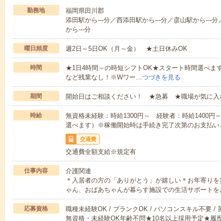
勤務地
福岡県田川郡
添田駅から---分／西添田駅から---分／彦山駅から--
から---分
曜日頻度
週2日～5日OK（月～金） ★土日休みOK
時間
★1日4時間～の時短シフトOK★スタート時間選べます！7:00～1
など残業なし！※Wワー…
つづきを見る
期間
開始日はご相談ください！ ★急募 ★職場が気に入
時給
無資格未経験：時給1300円～ 経験者：時給1400
選べます）※稼働開始時は手続き完了次第のお支払い
交通費
交通費全額支給※規定有
仕事内容
介護関連
＊入居者の方の「ありがとう」が嬉しい＊お年寄りを
ゃん、おばあちゃんが暮らす施設での生活サポートを
応募資格
職種未経験OK / ブランクOK / パソコンスキル不要 /
無資格・未経験OK年齢不問★10名以上採用予定★履