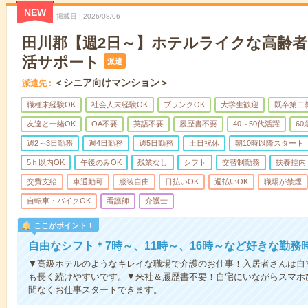
NEW
掲載日
2026/08/06
田川郡【週2日～】ホテルライクな高齢
活サポート
派遣
＜シニア向けマンション＞
派遣先
職種未経験OK
社会人未経験OK
ブランクOK
大学生歓迎
既卒第二
友達と一緒OK
OA不要
英語不要
履歴書不要
40～50代活躍
6
週2～3日勤務
週4日勤務
週5日勤務
土日祝休
朝10時以降スタート
5ｈ以内OK
午後のみOK
残業なし
シフト
交替制勤務
扶養控内
交費支給
車通勤可
服装自由
日払いOK
週払いOK
職場が禁煙
自転車・バイクOK
看護師
介護士
ここがポイント！
自由なシフト＊7時～、11時～、16時～など好きな勤務
▼高級ホテルのようなキレイな職場で介護のお仕事！入居者さんは自
も長く続けやすいです。▼来社＆履歴書不要！自宅にいながらスマホ
間なくお仕事スタートできます。