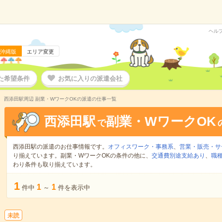
ヘル
沖縄版
エリア変更
た希望条件
お気に入りの派遣会社
西添田駅周辺 副業・WワークOKの派遣の仕事一覧
西添田駅
副業・WワークOK
で
西添田駅の派遣のお仕事情報です。
オフィスワーク・事務系
、
営業・販売・サ
り揃えています。副業・WワークOKの条件の他に、
交通費別途支給あり
、
職種
わり条件も取り揃えています。
1
1
1
件中
～
件を表示中
未読