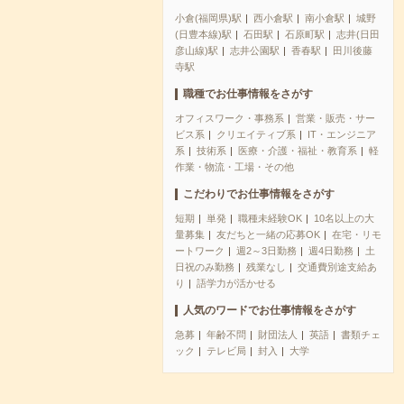
小倉(福岡県)駅
西小倉駅
南小倉駅
城野
(日豊本線)駅
石田駅
石原町駅
志井(日田
彦山線)駅
志井公園駅
香春駅
田川後藤
寺駅
職種でお仕事情報をさがす
オフィスワーク・事務系
営業・販売・サー
ビス系
クリエイティブ系
IT・エンジニア
系
技術系
医療・介護・福祉・教育系
軽
作業・物流・工場・その他
こだわりでお仕事情報をさがす
短期
単発
職種未経験OK
10名以上の大
量募集
友だちと一緒の応募OK
在宅・リモ
ートワーク
週2～3日勤務
週4日勤務
土
日祝のみ勤務
残業なし
交通費別途支給あ
り
語学力が活かせる
人気のワードでお仕事情報をさがす
急募
年齢不問
財団法人
英語
書類チェ
ック
テレビ局
封入
大学