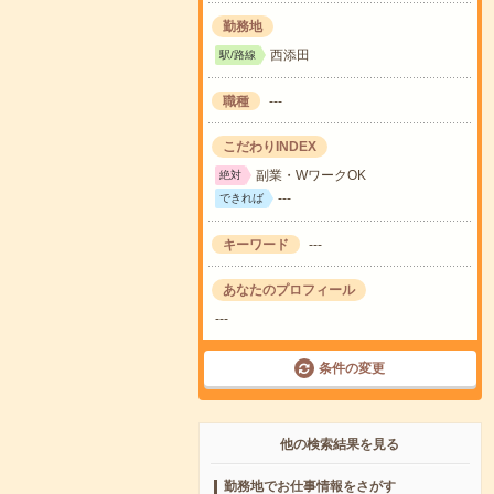
勤務地
西添田
駅/路線
職種
---
こだわりINDEX
副業・WワークOK
絶対
---
できれば
キーワード
---
あなたのプロフィール
---
条件の変更
他の検索結果を見る
勤務地でお仕事情報をさがす