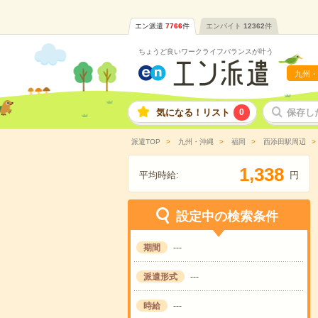
エン派遣
7766
件
エンバイト
12362
件
ちょうど良いワークライフバランスが叶う
九州・
気になる！リスト
0
保存し
派遣TOP
九州・沖縄
福岡
西添田駅周辺
,
1
3
3
8
平均時給:
円
設定中の検索条件
期間
---
派遣形式
---
時給
---