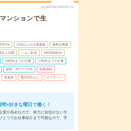
No.MNPWKO865005-32
者マンションで生
新卒OK
10名以上の大量募集
複数名募集
0歳以上活躍
しゅふ歓迎
WEB登録OK
16時前までの仕事
17時前までの仕事
副業・WワークOK
医療福祉
派遣多
電話対応なし
ルーティン
時間×好きな曜日で働く！
立度が高めなので、体力に自信がない方
ひとつでお仕事紹介まで可能なので、手