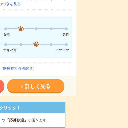
つづきを見る
女性
男性
テキパキ
コツコツ
（医療福祉介護関連）
詳しく見る
クリック！
」
や
「応募歓迎」
が届きます！