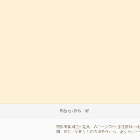
勤務地 / 路線・駅
西添田駅周辺の副業・WワークOKの派遣情報の
間、長期・短期などの希望条件から、あなたにピ