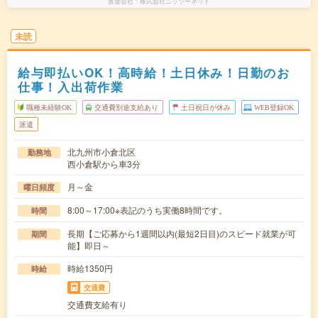
派遣会社
株式会社ニッソーネット
未読
給与即払いOK！高時給！土日休み！日勤のお
仕事！入出荷作業
職種未経験OK
交通費別途支給あり
土日祝日が休み
WEB登録OK
派遣
北九州市小倉北区
勤務地
西小倉駅から車3分
月～金
曜日頻度
8:00～17:00※表記のうち実働8時間です。
時間
長期【ご応募から1週間以内(最短2日目)のスピード就業が可
期間
能】即日～
時給1350円
時給
交通費
交通費支給有り