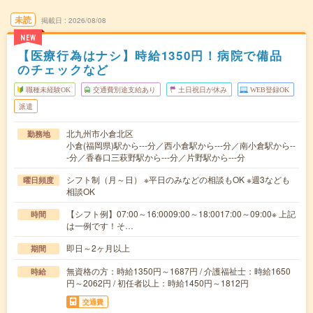
未読
掲載日
2026/08/08
NEW
【医療行為はナシ】時給1350円！病院で備品
のチェックなど
職種未経験OK
交通費別途支給あり
土日祝日が休み
WEB登録OK
派遣
北九州市小倉北区
勤務地
小倉(福岡県)駅から---分／西小倉駅から---分／南小倉駅から--
-分／香春口三萩野駅から---分／片野駅から---分
シフト制（月～日） ※平日のみなどの相談もOK ※週3なども
曜日頻度
相談OK
【シフト例】07:00～16:0009:00～18:0017:00～09:00※ 上記
時間
は一例です！そ…
即日～2ヶ月以上
期間
無資格の方：時給1350円～1687円 / 介護福祉士：時給1650
時給
円～2062円 / 初任者以上：時給1450円～1812円
交通費