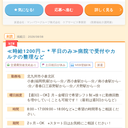
気になる!
応募へ進む
詳しく見る
派遣会社
マンパワーグループ株式会社 ケアサービス事業部 （医療福祉介護関連）
未読
掲載日
2026/08/08
NEW
≪時給1200円～＊平日のみ≫病院で受付やカ
ルテの整理など
交通費別途支給あり
土日祝日が休み
WEB登録OK
派遣
北九州市小倉北区
勤務地
小倉(福岡県)駅から---分／西小倉駅から---分／南小倉駅から--
-分／香春口三萩野駅から---分／片野駅から---分
【週3日～OK】月～金曜日で希望シフト制 ※徐々に勤務回数
曜日頻度
を増やしていくことも可能です！（最初は週3日からなど）
8:00～17:009:00～18:00など※ご希望の時間帯をご相談くだ
時間
さい。
2ヶ月～OK ※スタート日はお気軽にご相談ください！
期間