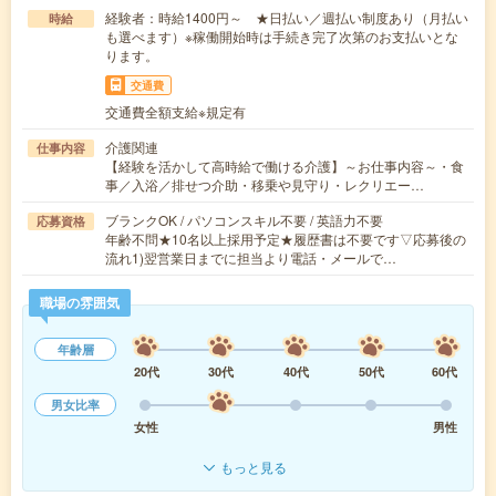
経験者：時給1400円～ ★日払い／週払い制度あり（月払い
時給
も選べます）※稼働開始時は手続き完了次第のお支払いとな
ります。
交通費
交通費全額支給※規定有
介護関連
仕事内容
【経験を活かして高時給で働ける介護】～お仕事内容～・食
事／入浴／排せつ介助・移乗や見守り・レクリエー…
ブランクOK / パソコンスキル不要 / 英語力不要
応募資格
年齢不問★10名以上採用予定★履歴書は不要です▽応募後の
流れ1)翌営業日までに担当より電話・メールで…
職場の雰囲気
年齢層
20代
30代
40代
50代
60代
男女比率
女性
男性
もっと見る