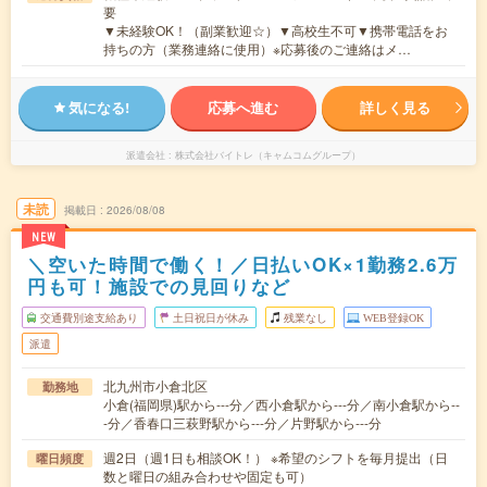
要
▼未経験OK！（副業歓迎☆）▼高校生不可▼携帯電話をお
持ちの方（業務連絡に使用）※応募後のご連絡はメ…
気になる!
応募へ進む
詳しく見る
派遣会社
株式会社バイトレ（キャムコムグループ）
未読
掲載日
2026/08/08
NEW
＼空いた時間で働く！／日払いOK×1勤務2.6万
円も可！施設での見回りなど
交通費別途支給あり
土日祝日が休み
残業なし
WEB登録OK
派遣
北九州市小倉北区
勤務地
小倉(福岡県)駅から---分／西小倉駅から---分／南小倉駅から--
-分／香春口三萩野駅から---分／片野駅から---分
週2日（週1日も相談OK！） ※希望のシフトを毎月提出（日
曜日頻度
数と曜日の組み合わせや固定も可）