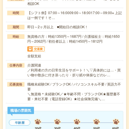
相談OK
【シフト例】07:00～16:0009:00～18:0017:00～09:00※ 上記
時間
は一例です！そ…
即日～2ヶ月以上 ■開始日の相談OK！
期間
無資格の方：時給1350円～1687円 / 介護福祉士：時給1650
時給
円～2062円 / 初任者以上：時給1450円～1812円
交通費
全額支給
介護関連
仕事内容
／利用者の方の日常生活をサポート！＼▽具体的には…・買
い物や散歩に付き添ったり・折り紙や体操などのレ…
職種未経験OK / ブランクOK / パソコンスキル不要 / 英語力不
応募資格
要
＼無資格＊未経験OK／★年齢不問・ブランクOK★履歴書不
要・来社不要（電話登録OK）★社会保険完備＼…
職場の雰囲気
年齢層
20代
30代
40代
50代
60代