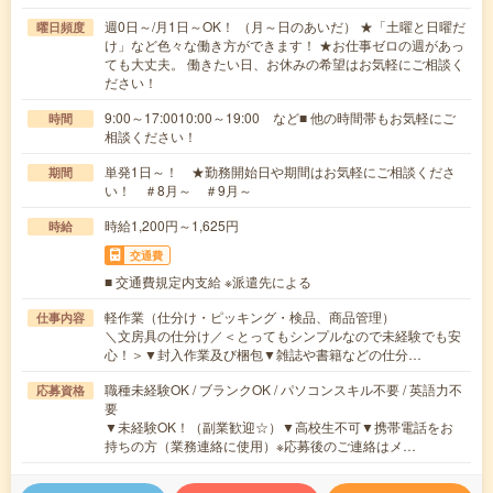
週0日～/月1日～OK！ （月～日のあいだ） ★「土曜と日曜だ
曜日頻度
け」など色々な働き方ができます！ ★お仕事ゼロの週があっ
ても大丈夫。 働きたい日、お休みの希望はお気軽にご相談く
ださい！
9:00～17:0010:00～19:00 など■ 他の時間帯もお気軽にご
時間
相談ください！
単発1日～！ ★勤務開始日や期間はお気軽にご相談くださ
期間
い！ ＃8月～ ＃9月～
時給1,200円～1,625円
時給
交通費
■ 交通費規定内支給 ※派遣先による
軽作業（仕分け・ピッキング・検品、商品管理）
仕事内容
＼文房具の仕分け／＜とってもシンプルなので未経験でも安
心！＞▼封入作業及び梱包▼雑誌や書籍などの仕分…
職種未経験OK / ブランクOK / パソコンスキル不要 / 英語力不
応募資格
要
▼未経験OK！（副業歓迎☆）▼高校生不可▼携帯電話をお
持ちの方（業務連絡に使用）※応募後のご連絡はメ…