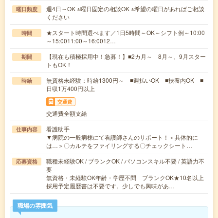
週4日～OK ※曜日固定の相談OK ※希望の曜日があればご相談
曜日頻度
ください
★スタート時間選べます／1日5時間～OK～シフト例～10:00
時間
～15:0011:00～16:0012…
【現在も積極採用中！急募！】■2カ月～ 8月～、9月スター
期間
トもOK！
無資格未経験：時給1300円～ ■週払いOK ■扶養内OK ■
時給
日収1万400円以上
交通費
交通費全額支給
看護助手
仕事内容
▼病院の一般病棟にて看護師さんのサポート！＜具体的に
は…＞〇カルテをファイリングする〇チェックシート…
職種未経験OK / ブランクOK / パソコンスキル不要 / 英語力不
応募資格
要
無資格・未経験OK年齢・学歴不問 ブランクOK★10名以上
採用予定履歴書は不要です。少しでも興味があ…
職場の雰囲気