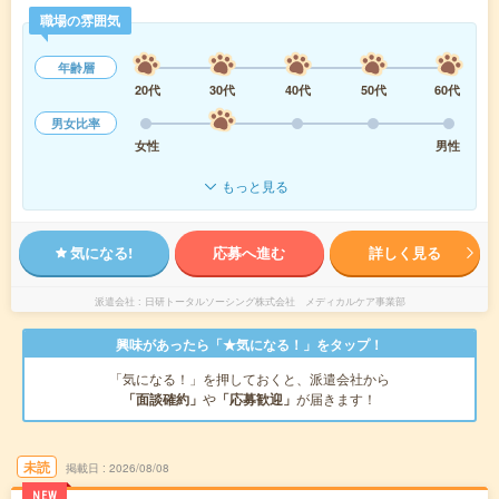
職場の雰囲気
年齢層
20代
30代
40代
50代
60代
男女比率
女性
男性
もっと見る
気になる!
応募へ進む
詳しく見る
派遣会社
日研トータルソーシング株式会社 メディカルケア事業部
興味があったら「★気になる！」をタップ！
「気になる！」を押しておくと、派遣会社から
「面談確約」
や
「応募歓迎」
が届きます！
未読
掲載日
2026/08/08
NEW