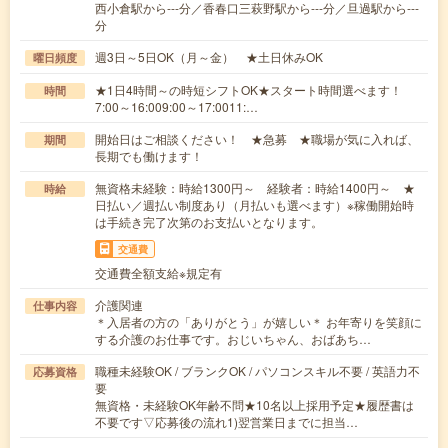
西小倉駅から---分／香春口三萩野駅から---分／旦過駅から---
分
週3日～5日OK（月～金） ★土日休みOK
曜日頻度
★1日4時間～の時短シフトOK★スタート時間選べます！
時間
7:00～16:009:00～17:0011:…
開始日はご相談ください！ ★急募 ★職場が気に入れば、
期間
長期でも働けます！
無資格未経験：時給1300円～ 経験者：時給1400円～ ★
時給
日払い／週払い制度あり（月払いも選べます）※稼働開始時
は手続き完了次第のお支払いとなります。
交通費
交通費全額支給※規定有
介護関連
仕事内容
＊入居者の方の「ありがとう」が嬉しい＊ お年寄りを笑顔に
する介護のお仕事です。おじいちゃん、おばあち…
職種未経験OK / ブランクOK / パソコンスキル不要 / 英語力不
応募資格
要
無資格・未経験OK年齢不問★10名以上採用予定★履歴書は
不要です▽応募後の流れ1)翌営業日までに担当…