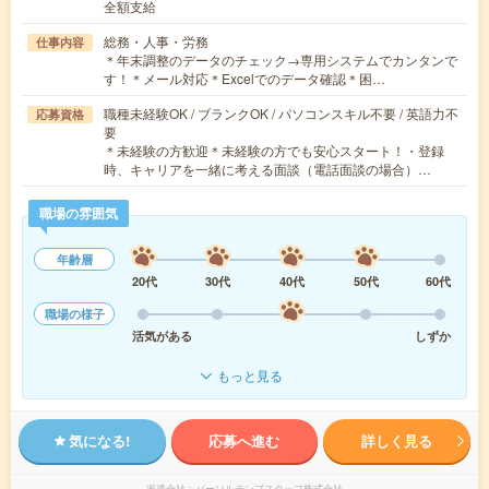
全額支給
総務・人事・労務
仕事内容
＊年末調整のデータのチェック→専用システムでカンタンで
す！＊メール対応＊Excelでのデータ確認＊困…
職種未経験OK / ブランクOK / パソコンスキル不要 / 英語力不
応募資格
要
＊未経験の方歓迎＊未経験の方でも安心スタート！・登録
時、キャリアを一緒に考える面談（電話面談の場合）…
職場の雰囲気
年齢層
20代
30代
40代
50代
60代
職場の様子
活気がある
しずか
もっと見る
気になる!
応募へ進む
詳しく見る
派遣会社
パーソルテンプスタッフ株式会社