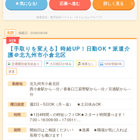
気になる!
応募へ進む
詳しく見る
派遣会社
株式会社バイトレ（キャムコムグループ）
未読
掲載日
2026/08/08
NEW
【手取りを変える】時給UP！日勤OK＊派遣介
護＠北九州市小倉北区
交通費別途支給あり
土日祝日が休み
残業なし
WEB登録OK
派遣
北九州市小倉北区
勤務地
西小倉駅から---分／香春口三萩野駅から---分／旦過駅から---
分
週2日～5日OK（月～金） ★土日休みOK
曜日頻度
★1日4時間～の時短シフトOK★スタート時間選べます！
時間
7:00～16:009:00～17:0011:…
開始日はご相談ください！ ★急募 ★職場が気に入れば、
期間
長期でも働けます！