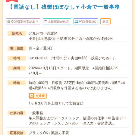
【電話なし】残業ほぼなし▼小倉で一般事務
交通費別途支給あり
土日祝日が休み
WEB登録OK
派遣
北九州市小倉北区
勤務地
小倉(福岡県)駅から徒歩10分／西小倉駅から徒歩6分
月～金／週5日
曜日頻度
09:00-18:00（休憩60分）実働8時間（残業少なめ！）
時間
2026年10月13日スタート、期間限定 ※開始日相談OK
期間
※10月～！
時給1400円 月収例 23万円 時給1400円×実働8h×週5日×4
時給
週+残業5h ※月収例を保証するものではありません。
交通費
1ヶ月3万円を上限として実費支給
一般事務
仕事内容
年末調整およびデータチェック、処理のお仕事・申告書デー
タのチェック・システムへのデータ入力・書類作成…
ブランクOK / 英語力不要
応募資格