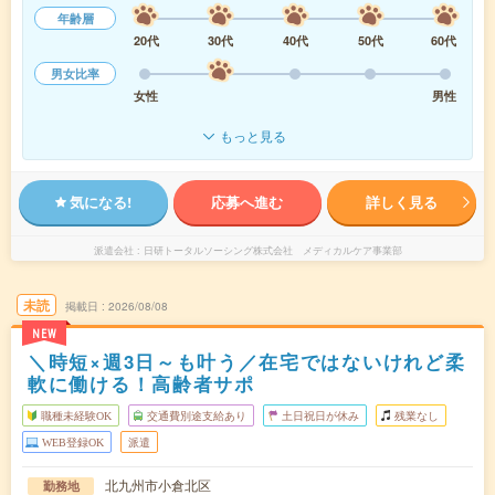
年齢層
20代
30代
40代
50代
60代
男女比率
女性
男性
もっと見る
気になる!
応募へ進む
詳しく見る
派遣会社
日研トータルソーシング株式会社 メディカルケア事業部
未読
掲載日
2026/08/08
NEW
＼時短×週3日～も叶う／在宅ではないけれど柔
軟に働ける！高齢者サポ
職種未経験OK
交通費別途支給あり
土日祝日が休み
残業なし
WEB登録OK
派遣
北九州市小倉北区
勤務地