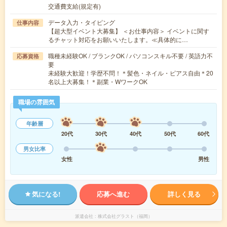
交通費支給(規定有)
データ入力・タイピング
仕事内容
【超大型イベント大募集】 ＜お仕事内容＞ イベントに関す
るチャット対応をお願いいたします。≪具体的に…
職種未経験OK / ブランクOK / パソコンスキル不要 / 英語力不
応募資格
要
未経験大歓迎！学歴不問！＊髪色・ネイル・ピアス自由＊20
名以上大募集！＊副業・WワークOK
職場の雰囲気
年齢層
20代
30代
40代
50代
60代
男女比率
女性
男性
気になる!
応募へ進む
詳しく見る
派遣会社
株式会社グラスト（福岡）