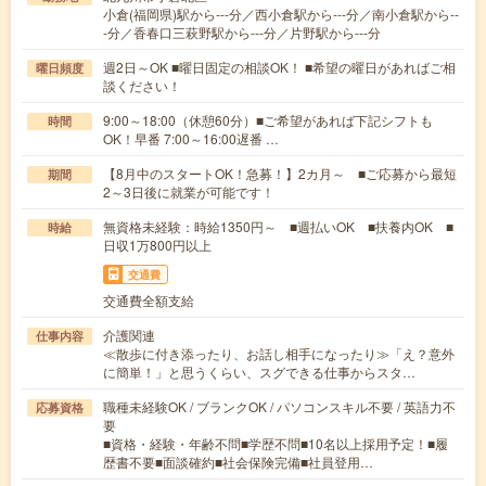
小倉(福岡県)駅から---分／西小倉駅から---分／南小倉駅から--
-分／香春口三萩野駅から---分／片野駅から---分
週2日～OK ■曜日固定の相談OK！ ■希望の曜日があればご相
曜日頻度
談ください！
9:00～18:00（休憩60分）■ご希望があれば下記シフトも
時間
OK！早番 7:00～16:00遅番 …
【8月中のスタートOK！急募！】2カ月～ ■ご応募から最短
期間
2～3日後に就業が可能です！
無資格未経験：時給1350円～ ■週払いOK ■扶養内OK ■
時給
日収1万800円以上
交通費
交通費全額支給
介護関連
仕事内容
≪散歩に付き添ったり、お話し相手になったり≫「え？意外
に簡単！」と思うくらい、スグできる仕事からスタ…
職種未経験OK / ブランクOK / パソコンスキル不要 / 英語力不
応募資格
要
■資格・経験・年齢不問■学歴不問■10名以上採用予定！■履
歴書不要■面談確約■社会保険完備■社員登用…