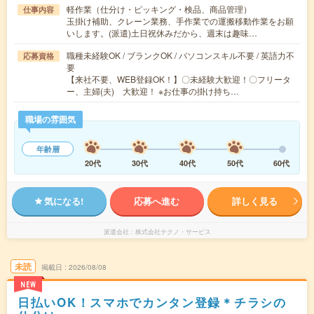
軽作業（仕分け・ピッキング・検品、商品管理）
仕事内容
玉掛け補助、クレーン業務、手作業での運搬移動作業をお願
いします。(派遣)土日祝休みだから、週末は趣味…
職種未経験OK / ブランクOK / パソコンスキル不要 / 英語力不
応募資格
要
【来社不要、WEB登録OK！】〇未経験大歓迎！〇フリータ
ー、主婦(夫) 大歓迎！ ※お仕事の掛け持ち…
職場の雰囲気
年齢層
20代
30代
40代
50代
60代
気になる!
応募へ進む
詳しく見る
派遣会社
株式会社テクノ・サービス
未読
掲載日
2026/08/08
NEW
日払いOK！スマホでカンタン登録＊チラシの