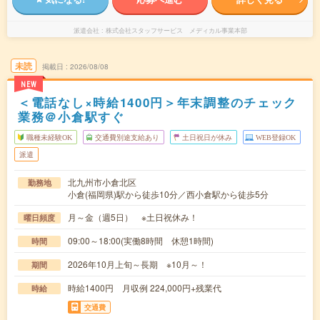
派遣会社
株式会社スタッフサービス メディカル事業本部
未読
掲載日
2026/08/08
NEW
＜電話なし×時給1400円＞年末調整のチェック
業務＠小倉駅すぐ
職種未経験OK
交通費別途支給あり
土日祝日が休み
WEB登録OK
派遣
北九州市小倉北区
勤務地
小倉(福岡県)駅から徒歩10分／西小倉駅から徒歩5分
月～金（週5日） ※土日祝休み！
曜日頻度
09:00～18:00(実働8時間 休憩1時間)
時間
2026年10月上旬～長期 ※10月～！
期間
時給1400円 月収例 224,000円+残業代
時給
交通費