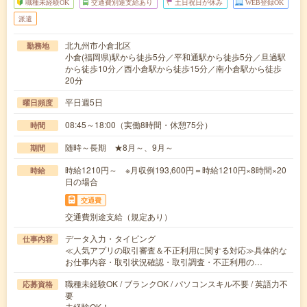
職種未経験OK
交通費別途支給あり
土日祝日が休み
WEB登録OK
派遣
北九州市小倉北区
勤務地
小倉(福岡県)駅から徒歩5分／平和通駅から徒歩5分／旦過駅
から徒歩10分／西小倉駅から徒歩15分／南小倉駅から徒歩
20分
平日週5日
曜日頻度
08:45～18:00（実働8時間・休憩75分）
時間
随時～長期 ★8月～、9月～
期間
時給1210円～ ※月収例193,600円＝時給1210円×8時間×20
時給
日の場合
交通費
交通費別途支給（規定あり）
データ入力・タイピング
仕事内容
≪人気アプリの取引審査＆不正利用に関する対応≫具体的な
お仕事内容・取引状況確認・取引調査・不正利用の…
職種未経験OK / ブランクOK / パソコンスキル不要 / 英語力不
応募資格
要
未経験OK！