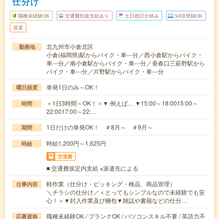
仕分け
職種未経験OK
交通費別途支給あり
土日祝日が休み
WEB登録OK
派遣
北九州市小倉北区
勤務地
小倉(福岡県)駅からバイク・車---分／西小倉駅からバイク・
車---分／南小倉駅からバイク・車---分／香春口三萩野駅から
バイク・車---分／片野駅からバイク・車---分
単発1日のみ～OK！
曜日頻度
＜1日3時間～OK！＞▼ 例えば… ▼15:00～18:0015:00～
時間
22:0017:00～22:…
1日だけの単発OK！ ＃8月～ ＃9月～
期間
時給1,200円～1,625円
時給
交通費
■ 交通費規定内支給 ※派遣先による
軽作業（仕分け・ピッキング・検品、商品管理）
仕事内容
＼チラシの仕分け／＜とってもシンプルなので未経験でも安
心！＞▼封入作業及び梱包▼雑誌や書籍などの仕分…
職種未経験OK / ブランクOK / パソコンスキル不要 / 英語力不
応募資格