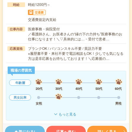
時給1200円～
時給
交通費
交通費規定内支給
医療事務・病院受付
仕事内容
／看護師さん、お医者さんの“縁の下の力持ち”医療事務のお
仕事になります！＼▽具体的には…・受付で患者…
ブランクOK / パソコンスキル不要 / 英語力不要
応募資格
※履歴書不要・来社不要で電話相談もOK！少しでも気になる
方は是非応募をお待ちしております！＼応募後の…
職場の雰囲気
年齢層
20代
30代
40代
50代
60代
男女比率
女性
男性
もっと見る
気になる!
応募へ進む
詳しく見る