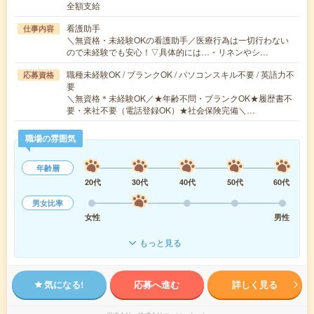
全額支給
看護助手
仕事内容
＼無資格・未経験OKの看護助手／医療行為は一切行わない
ので未経験でも安心！▽具体的には…・リネンやシ…
職種未経験OK / ブランクOK / パソコンスキル不要 / 英語力不
応募資格
要
＼無資格＊未経験OK／★年齢不問・ブランクOK★履歴書不
要・来社不要（電話登録OK）★社会保険完備＼…
職場の雰囲気
年齢層
20代
30代
40代
50代
60代
男女比率
女性
男性
もっと見る
気になる!
応募へ進む
詳しく見る