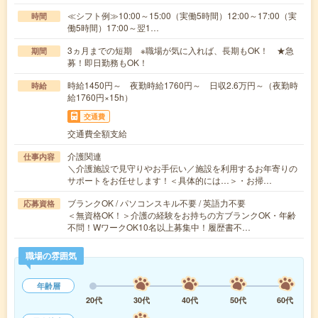
≪シフト例≫10:00～15:00（実働5時間）12:00～17:00（実
時間
働5時間）17:00～翌1…
3ヵ月までの短期 ※職場が気に入れば、長期もOK！ ★急
期間
募！即日勤務もOK！
時給1450円～ 夜勤時給1760円～ 日収2.6万円～（夜勤時
時給
給1760円×15h）
交通費
交通費全額支給
介護関連
仕事内容
＼介護施設で見守りやお手伝い／施設を利用するお年寄りの
サポートをお任せします！＜具体的には…＞・お掃…
ブランクOK / パソコンスキル不要 / 英語力不要
応募資格
＜無資格OK！＞介護の経験をお持ちの方ブランクOK・年齢
不問！WワークOK10名以上募集中！履歴書不…
職場の雰囲気
年齢層
20代
30代
40代
50代
60代