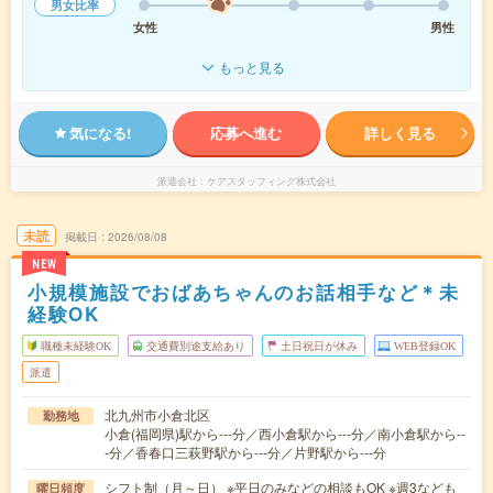
男女比率
女性
男性
もっと見る
気になる!
応募へ進む
詳しく見る
派遣会社
ケアスタッフィング株式会社
未読
掲載日
2026/08/08
NEW
小規模施設でおばあちゃんのお話相手など＊未
経験OK
職種未経験OK
交通費別途支給あり
土日祝日が休み
WEB登録OK
派遣
北九州市小倉北区
勤務地
小倉(福岡県)駅から---分／西小倉駅から---分／南小倉駅から--
-分／香春口三萩野駅から---分／片野駅から---分
シフト制（月～日） ※平日のみなどの相談もOK ※週3なども
曜日頻度