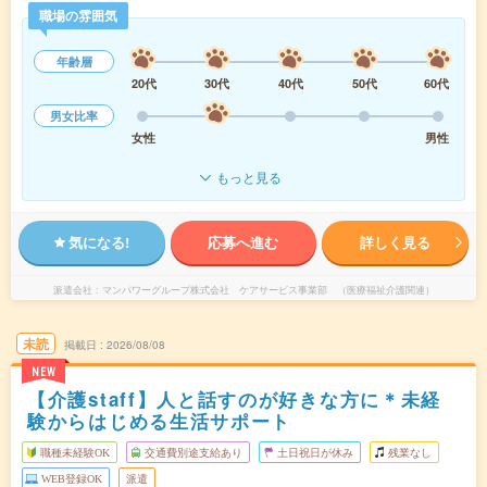
職場の雰囲気
年齢層
20代
30代
40代
50代
60代
男女比率
女性
男性
もっと見る
気になる!
応募へ進む
詳しく見る
派遣会社
マンパワーグループ株式会社 ケアサービス事業部 （医療福祉介護関連）
未読
掲載日
2026/08/08
NEW
【介護staff】人と話すのが好きな方に＊未経
験からはじめる生活サポート
職種未経験OK
交通費別途支給あり
土日祝日が休み
残業なし
WEB登録OK
派遣