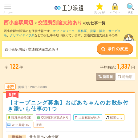
メニュー
気になる!
ログイン
検索
西小倉駅周辺
×
交通費別途支給あり
のお仕事一覧
西小倉駅の派遣のお仕事情報です。
オフィスワーク・事務系
、
営業・販売・サービス
系
、
クリエイティブ系
などのお仕事を取り揃えています。交通費別途支給ありの条件
の他に、
職種未経験OK
、
友だちと一緒の応募OK
、
週4日勤務
などのこだわり条件も取
り揃えています。
条件の変更
西小倉駅周辺 / 交通費別途支給あり
122
1,337
全
件
平均時給:
円
時給順
新着順
未読
掲載日
2026/08/08
NEW
【オープニング募集】おばあちゃんのお散歩付
き添いも仕事の1つ
職種未経験OK
交通費別途支給あり
土日祝日が休み
残業なし
WEB登録OK
派遣
北九州市小倉北区
勤務地