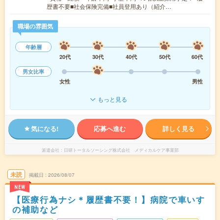
歴書不要■社会保険完備■社員登用あり（紹介…
職場の雰囲気
年齢層
20代
30代
40代
50代
60代
男女比率
女性
男性
もっと見る
気になる!
応募へ進む
詳しく見る
派遣会社
日研トータルソーシング株式会社 メディカルケア事業部
未読
掲載日
2026/08/07
NEW
【医療行為ナシ＊履歴書不要！】病院で車いす
の補助など