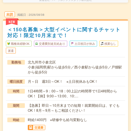
未読
掲載日
2026/08/08
NEW
＜150名募集＞大型イベントに関するチャット
対応！限定10月末まで！
職種未経験OK
交通費別途支給あり
土日祝日が休み
残業なし
派遣
北九州市小倉北区
勤務地
小倉(福岡県)駅から徒歩5分／西小倉駅から徒歩5分／戸畑駅
から徒歩5分
月～日 週3日～OK！ ※土日祝休みもOK！
曜日頻度
1日4時間～9：00～18：00上記の時間帯で1日4時間から
時間
OK！【例】9:00～13:00、10:…
【急募】即日～10月末までの短期！就業開始日は、すぐも
期間
OK！8月～9月～もご相談ください！
時給1400円 ※研修中も給与変動なし
時給
交通費