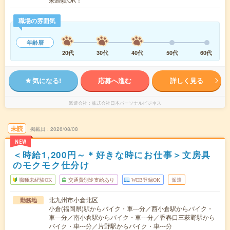
職場の雰囲気
年齢層
20代
30代
40代
50代
60代
気になる!
応募へ進む
詳しく見る
派遣会社
株式会社日本パーソナルビジネス
未読
掲載日
2026/08/08
NEW
＜時給1,200円～＊好きな時にお仕事＞文房具
のモクモク仕分け
職種未経験OK
交通費別途支給あり
WEB登録OK
派遣
北九州市小倉北区
勤務地
小倉(福岡県)駅からバイク・車---分／西小倉駅からバイク・
車---分／南小倉駅からバイク・車---分／香春口三萩野駅から
バイク・車---分／片野駅からバイク・車---分