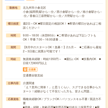
北九州市小倉北区
勤務地
小倉(福岡県)駅から---分／西小倉駅から---分／南小倉駅から--
-分／香春口三萩野駅から---分／片野駅から---分
週2日～OK ■曜日固定の相談OK！ ■希望の曜日があればご相
曜日頻度
談ください！
9:00～18:00（休憩60分）■ご希望があれば下記シフトも
時間
OK！早番 7:00～16:00遅番 …
【8月中のスタートOK！急募！】2カ月～ ■ご応募から最短
期間
2～3日後に就業が可能です！
無資格未経験：時給1350円～ ■週払いOK ■扶養内OK ■
時給
日収1万800円以上
交通費
交通費全額支給
介護関連
仕事内容
「え？意外に簡単！」と思うくらい、スグできる仕事からス
タート！経験がなくて不安だった方も、皆さん問題…
職種未経験OK / ブランクOK / パソコンスキル不要 / 英語力不
応募資格
要
■資格・経験・年齢不問■学歴不問■10名以上採用予定！■履