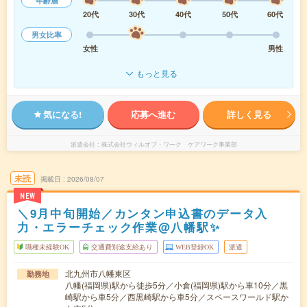
年齢層
20代
30代
40代
50代
60代
男女比率
女性
男性
もっと見る
気になる!
応募へ進む
詳しく見る
派遣会社
株式会社ウィルオブ・ワーク ケアワーク事業部
未読
掲載日
2026/08/07
NEW
＼9月中旬開始／カンタン申込書のデータ入
力・エラーチェック作業@八幡駅✨
職種未経験OK
交通費別途支給あり
WEB登録OK
派遣
北九州市八幡東区
勤務地
八幡(福岡県)駅から徒歩5分／小倉(福岡県)駅から車10分／黒
崎駅から車5分／西黒崎駅から車5分／スペースワールド駅か