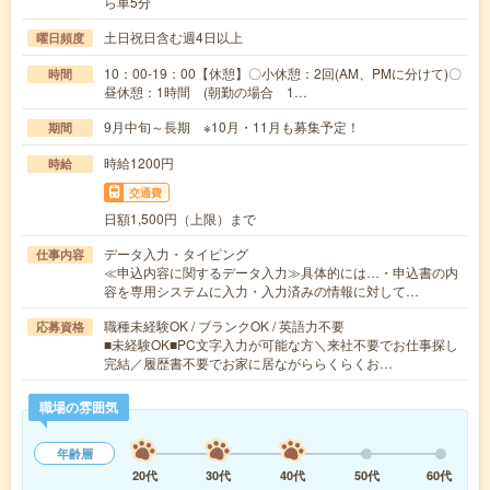
ら車5分
土日祝日含む週4日以上
曜日頻度
10：00-19：00【休憩】〇小休憩：2回(AM、PMに分けて)〇
時間
昼休憩：1時間 (朝勤の場合 1…
9月中旬～長期 ※10月・11月も募集予定！
期間
時給1200円
時給
交通費
日額1,500円（上限）まで
データ入力・タイピング
仕事内容
≪申込内容に関するデータ入力≫具体的には…・申込書の内
容を専用システムに入力・入力済みの情報に対して…
職種未経験OK / ブランクOK / 英語力不要
応募資格
■未経験OK■PC文字入力が可能な方＼来社不要でお仕事探し
完結／履歴書不要でお家に居ながららくらくお…
職場の雰囲気
年齢層
20代
30代
40代
50代
60代