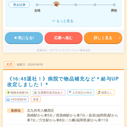
男女比率
女性
男性
もっと見る
気になる!
応募へ進む
詳しく見る
派遣会社
ギグワークスアドバリュー株式会社
未読
掲載日
2026/08/05
《16:45退社！》病院で物品補充など＊給与UP
改定しました！＊
職種未経験OK
交通費別途支給あり
土日祝日が休み
残業なし
WEB登録OK
派遣
北九州市八幡西区
勤務地
黒崎駅から車5分／西黒崎駅から車7分／萩原(福岡県)駅から
車7分／穴生駅から車8分／八幡(福岡県)駅から車11分