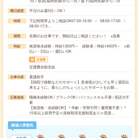
-分／萩原(福岡県)駅から---分／森下(福岡県)駅から---分
平日のみ週3日～OK！
曜日頻度
下記時間帯よりご相談OK07:30-16:30 / 08:00-17:00 /
時間
08:30-17:3…
長期のお仕事です。開始日はご相談ください！ ※急募
期間
無資格未経験：時給1350円～ 経験者：時給1400円～ ※前
時給
払い・日払い・週払いOK
交通費
交通費全額支給
看護助手
仕事内容
【病院で移動などのサポート】患者様が少しでも早く退院出
来るように、暮らしのちょっとしたサポートをお願…
職種未経験OK / ブランクOK / パソコンスキル不要 / 英語力不
応募資格
要
【無資格・未経験OK】＊年齢・学歴不問！履歴書不要！＊
10名以上採用予定≪資格取得支援制度あり≫受講…
職場の雰囲気