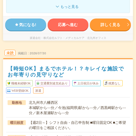
もっと見る
気になる!
応募へ進む
詳しく見る
派遣会社
株式会社ルフト・メディカルケア 北九州オフィス
未読
掲載日
2026/07/30
【時短OK】まるでホテル！？キレイな施設で
お年寄りの見守りなど
職種未経験OK
交通費別途支給あり
土日祝日が休み
残業なし
WEB登録OK
派遣
北九州市八幡西区
勤務地
本城駅から---分／今池(福岡県)駅から---分／西黒崎駅から---
分／新木屋瀬駅から---分
【週2日～】シフト自由・自己申告制 ■曜日固定OK ■ご希望
曜日頻度
の曜日をご相談ください。