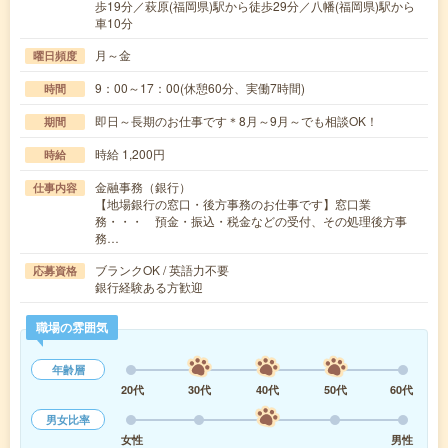
歩19分／萩原(福岡県)駅から徒歩29分／八幡(福岡県)駅から
車10分
月～金
曜日頻度
9：00～17：00(休憩60分、実働7時間)
時間
即日～長期のお仕事です＊8月～9月～でも相談OK！
期間
時給 1,200円
時給
金融事務（銀行）
仕事内容
【地場銀行の窓口・後方事務のお仕事です】窓口業
務・・・ 預金・振込・税金などの受付、その処理後方事
務…
ブランクOK / 英語力不要
応募資格
銀行経験ある方歓迎
職場の雰囲気
年齢層
20代
30代
40代
50代
60代
男女比率
女性
男性