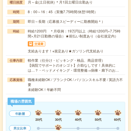
月～金(土日祝休) ＊月1回土曜日出勤あり
曜日頻度
8：00～16：45（実働7.75時間/休憩1時間）
時間
即日～長期（応募後スピーディーに勤務開始＊）
期間
時給1200円 ＊月収例：19万円以上（時給1200円×7.75時
時給
間×月21日勤務の場合）★前払い制度あり（会社規定内）
交通費
支給あります！※規定あり★ガソリン代支給あり
軽作業（仕分け・ピッキング・検品、商品管理）
仕事内容
【病院でサポートのオシゴト】介助なしです！具体的に
は…？・ベッドメイキング・環境整備→病棟・廊下のお…
職種未経験OK / ブランクOK / パソコンスキル不要 / 英語力不
応募資格
要
未経験OK！年齢不問
職場の雰囲気
年齢層
20代
30代
40代
50代
60代
男女比率