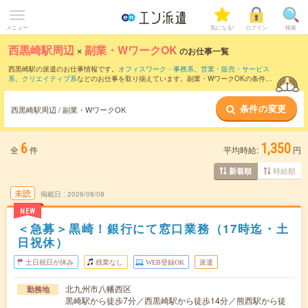
メニュー
気になる!
ログイン
検索
西黒崎駅周辺
×
副業・WワークOK
のお仕事一覧
西黒崎駅の派遣のお仕事情報です。
オフィスワーク・事務系
、
営業・販売・サービス
系
、
クリエイティブ系
などのお仕事を取り揃えています。副業・WワークOKの条件の
他に、
交通費別途支給あり
、
職種未経験OK
、
友だちと一緒の応募OK
などのこだわり
条件も取り揃えています。
条件の変更
西黒崎駅周辺 / 副業・WワークOK
6
1,350
全
件
平均時給:
円
時給順
新着順
未読
掲載日
2026/08/08
NEW
＜急募＞黒崎！銀行にて窓口業務（17時迄・土
日祝休）
土日祝日が休み
残業なし
WEB登録OK
派遣
北九州市八幡西区
勤務地
黒崎駅から徒歩7分／西黒崎駅から徒歩14分／熊西駅から徒