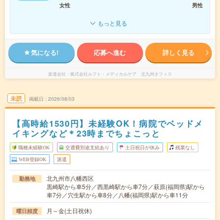
女性
男性
もっと見る
気になる!
応募へ進む
詳しく見る
派遣会社
株式会社ルフト・メディカルケア 北九州オフィス
未読
掲載日
2026/08/03
【高時給1530円】未経験OK！病院でベッドメ
イキングなど＊23時までちょこっと
職種未経験OK
交通費別途支給あり
土日祝日が休み
残業なし
WEB登録OK
派遣
北九州市八幡西区
勤務地
黒崎駅から車5分／西黒崎駅から車7分／萩原(福岡県)駅から
車7分／穴生駅から車8分／八幡(福岡県)駅から車11分
月～金(土日祝休)
曜日頻度