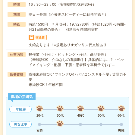
16：30～23：00（実働6時間/休憩30分）
時間
即日～長期（応募後スピーディーに勤務開始＊）
期間
時給1530円 ＊月収例：19万2780円（時給1520円×6時間×
時給
月21日勤務の場合） 別途深夜時間割増有
交通費
支給あります！※規定あり★ガソリン代支給あり
軽作業（仕分け・ピッキング・検品、商品管理）
仕事内容
【未経験OK！介助なしの看護助手】具体的には…？・ベッ
ドメイキング・配膳・下膳・患者様を車椅子でおす…
職種未経験OK / ブランクOK / パソコンスキル不要 / 英語力不
応募資格
要
未経験OK！年齢不問
職場の雰囲気
年齢層
20代
30代
40代
50代
60代
男女比率
女性
男性