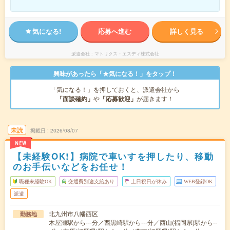
気になる!
応募へ進む
詳しく見る
派遣会社
マトリクス・エスディ株式会社
興味があったら「★気になる！」をタップ！
「気になる！」を押しておくと、派遣会社から
「面談確約」
や
「応募歓迎」
が届きます！
未読
掲載日
2026/08/07
NEW
【未経験OK!】病院で車いすを押したり、移動
のお手伝いなどをお任せ！
職種未経験OK
交通費別途支給あり
土日祝日が休み
WEB登録OK
派遣
北九州市八幡西区
勤務地
木屋瀬駅から---分／西黒崎駅から---分／西山(福岡県)駅から--