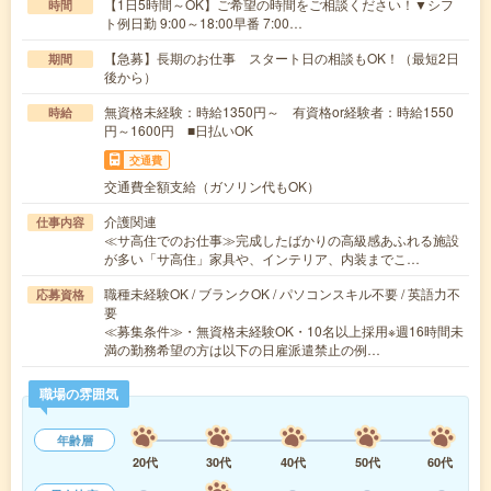
【1日5時間～OK】ご希望の時間をご相談ください！▼シフ
時間
ト例日勤 9:00～18:00早番 7:00…
【急募】長期のお仕事 スタート日の相談もOK！（最短2日
期間
後から）
無資格未経験：時給1350円～ 有資格or経験者：時給1550
時給
円～1600円 ■日払いOK
交通費
交通費全額支給（ガソリン代もOK）
介護関連
仕事内容
≪サ高住でのお仕事≫完成したばかりの高級感あふれる施設
が多い「サ高住」家具や、インテリア、内装までこ…
職種未経験OK / ブランクOK / パソコンスキル不要 / 英語力不
応募資格
要
≪募集条件≫・無資格未経験OK・10名以上採用※週16時間未
満の勤務希望の方は以下の日雇派遣禁止の例…
職場の雰囲気
年齢層
20代
30代
40代
50代
60代