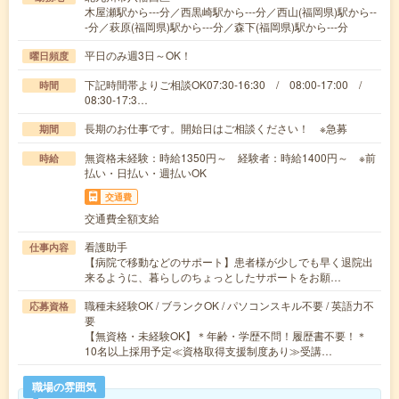
木屋瀬駅から---分／西黒崎駅から---分／西山(福岡県)駅から--
-分／萩原(福岡県)駅から---分／森下(福岡県)駅から---分
平日のみ週3日～OK！
曜日頻度
下記時間帯よりご相談OK07:30-16:30 / 08:00-17:00 /
時間
08:30-17:3…
長期のお仕事です。開始日はご相談ください！ ※急募
期間
無資格未経験：時給1350円～ 経験者：時給1400円～ ※前
時給
払い・日払い・週払いOK
交通費
交通費全額支給
看護助手
仕事内容
【病院で移動などのサポート】患者様が少しでも早く退院出
来るように、暮らしのちょっとしたサポートをお願…
職種未経験OK / ブランクOK / パソコンスキル不要 / 英語力不
応募資格
要
【無資格・未経験OK】＊年齢・学歴不問！履歴書不要！＊
10名以上採用予定≪資格取得支援制度あり≫受講…
職場の雰囲気