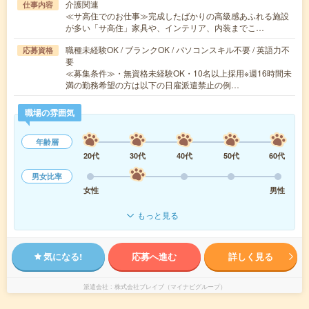
介護関連
仕事内容
≪サ高住でのお仕事≫完成したばかりの高級感あふれる施設
が多い「サ高住」家具や、インテリア、内装までこ…
職種未経験OK / ブランクOK / パソコンスキル不要 / 英語力不
応募資格
要
≪募集条件≫・無資格未経験OK・10名以上採用※週16時間未
満の勤務希望の方は以下の日雇派遣禁止の例…
職場の雰囲気
年齢層
20代
30代
40代
50代
60代
男女比率
女性
男性
もっと見る
気になる!
応募へ進む
詳しく見る
派遣会社
株式会社ブレイブ（マイナビグループ）