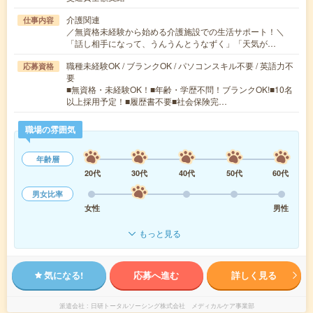
介護関連
仕事内容
／無資格未経験から始める介護施設での生活サポート！＼
「話し相手になって、うんうんとうなずく」「天気が…
職種未経験OK / ブランクOK / パソコンスキル不要 / 英語力不
応募資格
要
■無資格・未経験OK！■年齢・学歴不問！ブランクOK!■10名
以上採用予定！■履歴書不要■社会保険完…
職場の雰囲気
年齢層
20代
30代
40代
50代
60代
男女比率
女性
男性
もっと見る
気になる!
応募へ進む
詳しく見る
派遣会社
日研トータルソーシング株式会社 メディカルケア事業部