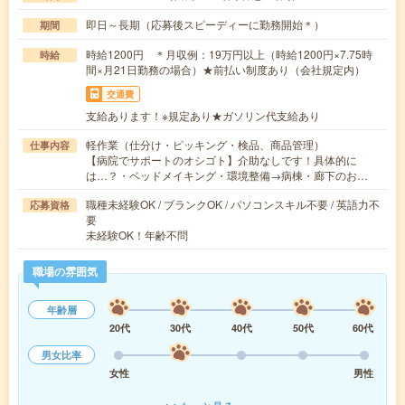
即日～長期（応募後スピーディーに勤務開始＊）
期間
時給1200円 ＊月収例：19万円以上（時給1200円×7.75時
時給
間×月21日勤務の場合）★前払い制度あり（会社規定内）
交通費
支給あります！※規定あり★ガソリン代支給あり
軽作業（仕分け・ピッキング・検品、商品管理）
仕事内容
【病院でサポートのオシゴト】介助なしです！具体的に
は…？・ベッドメイキング・環境整備→病棟・廊下のお…
職種未経験OK / ブランクOK / パソコンスキル不要 / 英語力不
応募資格
要
未経験OK！年齢不問
職場の雰囲気
年齢層
20代
30代
40代
50代
60代
男女比率
女性
男性