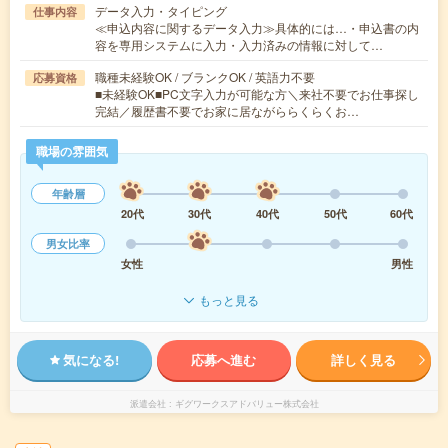
データ入力・タイピング
仕事内容
≪申込内容に関するデータ入力≫具体的には…・申込書の内
容を専用システムに入力・入力済みの情報に対して…
職種未経験OK / ブランクOK / 英語力不要
応募資格
■未経験OK■PC文字入力が可能な方＼来社不要でお仕事探し
完結／履歴書不要でお家に居ながららくらくお…
職場の雰囲気
年齢層
20代
30代
40代
50代
60代
男女比率
女性
男性
もっと見る
気になる!
応募へ進む
詳しく見る
派遣会社
ギグワークスアドバリュー株式会社