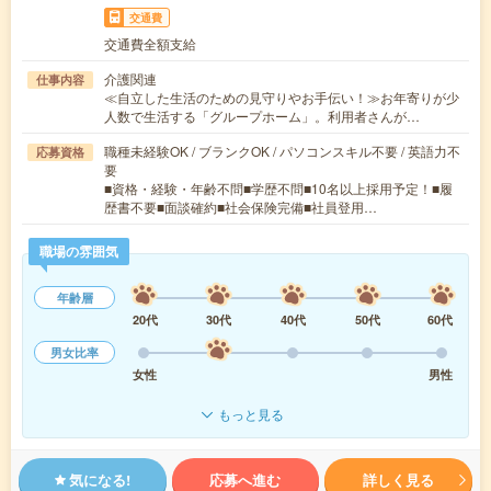
交通費
交通費全額支給
介護関連
仕事内容
≪自立した生活のための見守りやお手伝い！≫お年寄りが少
人数で生活する「グループホーム」。利用者さんが…
職種未経験OK / ブランクOK / パソコンスキル不要 / 英語力不
応募資格
要
■資格・経験・年齢不問■学歴不問■10名以上採用予定！■履
歴書不要■面談確約■社会保険完備■社員登用…
職場の雰囲気
年齢層
20代
30代
40代
50代
60代
男女比率
女性
男性
もっと見る
気になる!
応募へ進む
詳しく見る