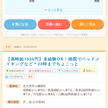
女性
男性
もっと見る
気になる!
応募へ進む
詳しく見る
派遣会社
日研トータルソーシング株式会社 メディカルケア事業部
未読
掲載日
2026/08/03
【高時給1530円】未経験OK！病院でベッドメ
イキングなど＊23時までちょこっと
職種未経験OK
交通費別途支給あり
土日祝日が休み
残業なし
WEB登録OK
派遣
北九州市八幡西区
勤務地
黒崎駅から車5分／西黒崎駅から車7分／萩原(福岡県)駅から
車7分／穴生駅から車8分／八幡(福岡県)駅から車11分
月～金(土日祝休)
曜日頻度