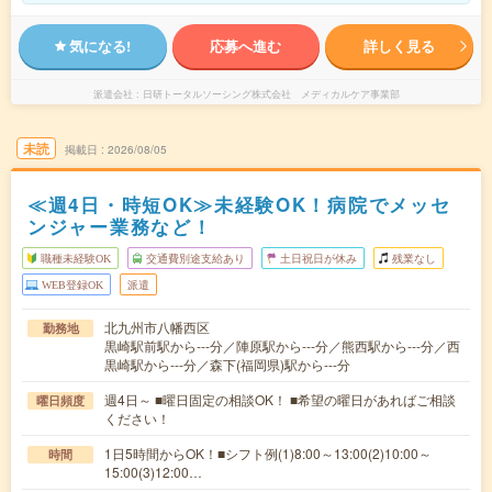
気になる!
応募へ進む
詳しく見る
派遣会社
日研トータルソーシング株式会社 メディカルケア事業部
未読
掲載日
2026/08/05
≪週4日・時短OK≫未経験OK！病院でメッセ
ンジャー業務など！
職種未経験OK
交通費別途支給あり
土日祝日が休み
残業なし
WEB登録OK
派遣
北九州市八幡西区
勤務地
黒崎駅前駅から---分／陣原駅から---分／熊西駅から---分／西
黒崎駅から---分／森下(福岡県)駅から---分
週4日～ ■曜日固定の相談OK！ ■希望の曜日があればご相談
曜日頻度
ください！
1日5時間からOK！■シフト例(1)8:00～13:00(2)10:00～
時間
15:00(3)12:00…