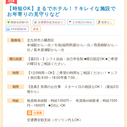
NEW
【時短OK】まるでホテル！？キレイな施設で
お年寄りの見守りなど
職種未経験OK
交通費別途支給あり
土日祝日が休み
残業なし
WEB登録OK
派遣
北九州市八幡西区
勤務地
本城駅から---分／今池(福岡県)駅から---分／西黒崎駅から---
分／新木屋瀬駅から---分
【週2日～】シフト自由・自己申告制 ■曜日固定OK ■ご希望
曜日頻度
の曜日をご相談ください。
【1日5時間～OK】ご希望の時間をご相談ください！▼シフ
時間
ト例日勤 9:00～18:00早番 7:00…
【急募】長期のお仕事 スタート日の相談もOK！（最短2日
期間
後から）
無資格未経験：時給1350円～ 有資格or経験者：時給1550
時給
円～1600円 ■日払いOK
交通費
交通費全額支給（ガソリン代もOK）