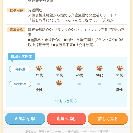
交通費全額支給
介護関連
仕事内容
／無資格未経験から始める介護施設での生活サポート！＼
「話し相手になって、うんうんとうなずく」「天気が…
職種未経験OK / ブランクOK / パソコンスキル不要 / 英語力不
応募資格
要
■無資格・未経験OK！■年齢・学歴不問！ブランクOK!■10名
以上採用予定！■履歴書不要■社会保険完…
職場の雰囲気
年齢層
20代
30代
40代
50代
60代
男女比率
女性
男性
もっと見る
気になる!
応募へ進む
詳しく見る
派遣会社
日研トータルソーシング株式会社 メディカルケア事業部