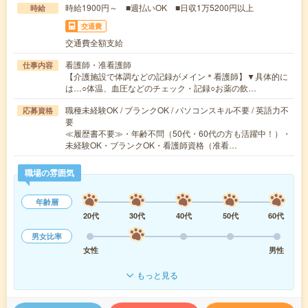
時給1900円～ ■週払いOK ■日収1万5200円以上
時給
交通費
交通費全額支給
看護師・准看護師
仕事内容
【介護施設で体調などの記録がメイン＊看護師】▼具体的に
は…○体温、血圧などのチェック・記録○お薬の飲…
職種未経験OK / ブランクOK / パソコンスキル不要 / 英語力不
応募資格
要
≪履歴書不要≫・年齢不問（50代・60代の方も活躍中！）・
未経験OK・ブランクOK・看護師資格（准看…
職場の雰囲気
年齢層
20代
30代
40代
50代
60代
男女比率
女性
男性
もっと見る