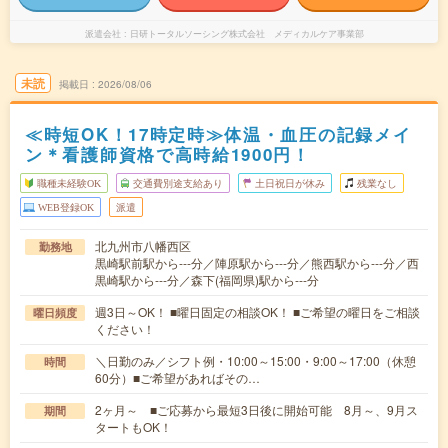
派遣会社
日研トータルソーシング株式会社 メディカルケア事業部
未読
掲載日
2026/08/06
≪時短OK！17時定時≫体温・血圧の記録メイ
ン＊看護師資格で高時給1900円！
職種未経験OK
交通費別途支給あり
土日祝日が休み
残業なし
WEB登録OK
派遣
北九州市八幡西区
勤務地
黒崎駅前駅から---分／陣原駅から---分／熊西駅から---分／西
黒崎駅から---分／森下(福岡県)駅から---分
週3日～OK！ ■曜日固定の相談OK！ ■ご希望の曜日をご相談
曜日頻度
ください！
＼日勤のみ／シフト例・10:00～15:00・9:00～17:00（休憩
時間
60分）■ご希望があればその…
2ヶ月～ ■ご応募から最短3日後に開始可能 8月～、9月ス
期間
タートもOK！