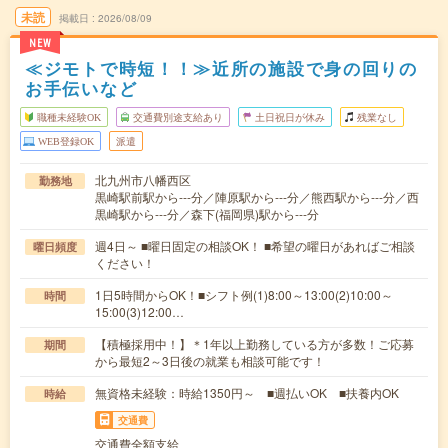
未読
掲載日
2026/08/09
NEW
≪ジモトで時短！！≫近所の施設で身の回りの
お手伝いなど
職種未経験OK
交通費別途支給あり
土日祝日が休み
残業なし
WEB登録OK
派遣
北九州市八幡西区
勤務地
黒崎駅前駅から---分／陣原駅から---分／熊西駅から---分／西
黒崎駅から---分／森下(福岡県)駅から---分
週4日～ ■曜日固定の相談OK！ ■希望の曜日があればご相談
曜日頻度
ください！
1日5時間からOK！■シフト例(1)8:00～13:00(2)10:00～
時間
15:00(3)12:00…
【積極採用中！】＊1年以上勤務している方が多数！ご応募
期間
から最短2～3日後の就業も相談可能です！
無資格未経験：時給1350円～ ■週払いOK ■扶養内OK
時給
交通費
交通費全額支給