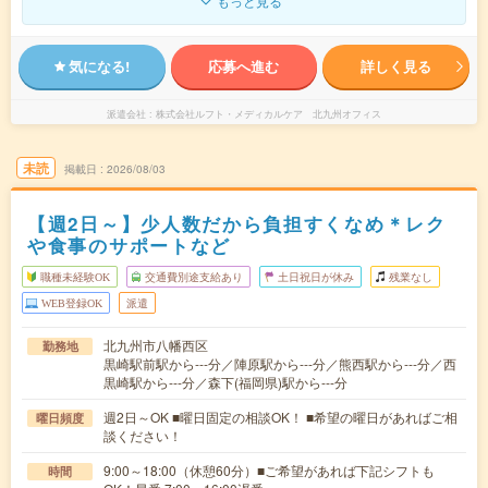
もっと見る
気になる!
応募へ進む
詳しく見る
派遣会社
株式会社ルフト・メディカルケア 北九州オフィス
未読
掲載日
2026/08/03
【週2日～】少人数だから負担すくなめ＊レク
や食事のサポートなど
職種未経験OK
交通費別途支給あり
土日祝日が休み
残業なし
WEB登録OK
派遣
北九州市八幡西区
勤務地
黒崎駅前駅から---分／陣原駅から---分／熊西駅から---分／西
黒崎駅から---分／森下(福岡県)駅から---分
週2日～OK ■曜日固定の相談OK！ ■希望の曜日があればご相
曜日頻度
談ください！
9:00～18:00（休憩60分）■ご希望があれば下記シフトも
時間