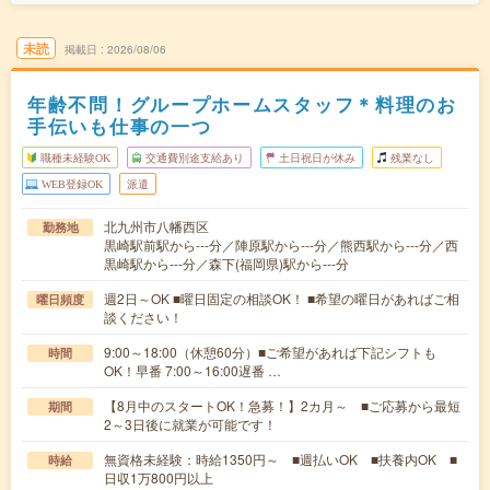
未読
掲載日
2026/08/06
年齢不問！グループホームスタッフ＊料理のお
手伝いも仕事の一つ
職種未経験OK
交通費別途支給あり
土日祝日が休み
残業なし
WEB登録OK
派遣
北九州市八幡西区
勤務地
黒崎駅前駅から---分／陣原駅から---分／熊西駅から---分／西
黒崎駅から---分／森下(福岡県)駅から---分
週2日～OK ■曜日固定の相談OK！ ■希望の曜日があればご相
曜日頻度
談ください！
9:00～18:00（休憩60分）■ご希望があれば下記シフトも
時間
OK！早番 7:00～16:00遅番 …
【8月中のスタートOK！急募！】2カ月～ ■ご応募から最短
期間
2～3日後に就業が可能です！
無資格未経験：時給1350円～ ■週払いOK ■扶養内OK ■
時給
日収1万800円以上