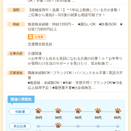
OK！早番 7:00～16:00遅番 …
【積極採用中！急募！】＊1年以上勤務している方が多数！
期間
ご応募から最短2～3日後の就業も相談可能です！
無資格未経験：時給1350円～ ■週払いOK ■扶養内OK ■
時給
日収1万800円以上
交通費
交通費全額支給
介護関連
仕事内容
≪お年寄りも自分も笑顔になれる介護の仕事！≫＊お年寄り
が昼間だけ生活のサポートを受けたり、気分転換で…
職種未経験OK / ブランクOK / パソコンスキル不要 / 英語力不
応募資格
要
■無資格・未経験OK！■年齢・学歴不問！ブランクOK!■10名
以上採用予定！■履歴書不要■社会保険完…
職場の雰囲気
年齢層
20代
30代
40代
50代
60代
男女比率