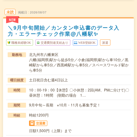
未読
掲載日
2026/08/07
NEW
＼9月中旬開始／カンタン申込書のデータ入
力・エラーチェック作業@八幡駅✨
職種未経験OK
交通費別途支給あり
WEB登録OK
派遣
北九州市八幡東区
勤務地
八幡(福岡県)駅から徒歩5分／小倉(福岡県)駅から車10分／黒
崎駅から車5分／西黒崎駅から車5分／スペースワールド駅か
ら車5分
土日祝日含む週4日以上
曜日頻度
10：00-19：00【休憩】〇小休憩：2回(AM、PMに分けて)〇
時間
昼休憩：1時間 (朝勤の場合 1…
9月中旬～長期 ※10月・11月も募集予定！
期間
時給1200円
時給
交通費
日額1,500円（上限）まで