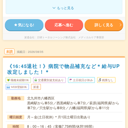
もっと見る
気になる!
応募へ進む
詳しく見る
派遣会社
日研トータルソーシング株式会社 メディカルケア事業部
未読
掲載日
2026/08/05
《16:45退社！》病院で物品補充など＊給与UP
改定しました！＊
職種未経験OK
交通費別途支給あり
土日祝日が休み
残業なし
WEB登録OK
派遣
北九州市八幡西区
勤務地
黒崎駅から車5分／西黒崎駅から車7分／萩原(福岡県)駅から
車7分／穴生駅から車8分／八幡(福岡県)駅から車11分
月～金(土日祝休) ＊月1回土曜日出勤あり
曜日頻度
8：00～16：45（実働7.75時間/休憩1時間）
時間