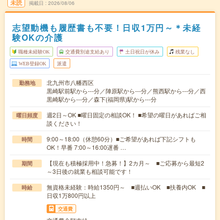
未読
掲載日
2026/08/06
志望動機も履歴書も不要！日収1万円～＊未経
験OKの介護
職種未経験OK
交通費別途支給あり
土日祝日が休み
残業なし
WEB登録OK
派遣
北九州市八幡西区
勤務地
黒崎駅前駅から---分／陣原駅から---分／熊西駅から---分／西
黒崎駅から---分／森下(福岡県)駅から---分
週2日～OK ■曜日固定の相談OK！ ■希望の曜日があればご相
曜日頻度
談ください！
9:00～18:00（休憩60分）■ご希望があれば下記シフトも
時間
OK！早番 7:00～16:00遅番 …
【現在も積極採用中！急募！】2カ月～ ■ご応募から最短2
期間
～3日後の就業も相談可能です！
無資格未経験：時給1350円～ ■週払いOK ■扶養内OK ■
時給
日収1万800円以上
交通費