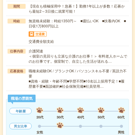
【現在も積極採用中！急募！】勤務1年以上が多数！応募か
期間
ら最短2～3日後に就業可能！
無資格未経験：時給1350円～ ■週払いOK ■扶養内OK ■
時給
日収1万800円以上
交通費
交通費全額支給
介護関連
仕事内容
＜個室の見回りも立派な介護のお仕事！＞ 有料老人ホームで
のお仕事です。個室制で、自立した生活が送れる…
職種未経験OK / ブランクOK / パソコンスキル不要 / 英語力不
応募資格
要
■資格・経験・年齢不問■学歴不問■10名以上採用予定！■履
歴書不要■面談確約■社会保険完備■社員登用…
職場の雰囲気
年齢層
20代
30代
40代
50代
60代
男女比率
女性
男性