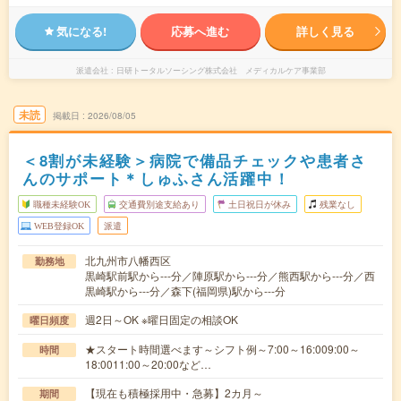
気になる!
応募へ進む
詳しく見る
派遣会社
日研トータルソーシング株式会社 メディカルケア事業部
未読
掲載日
2026/08/05
＜8割が未経験＞病院で備品チェックや患者さ
んのサポート＊しゅふさん活躍中！
職種未経験OK
交通費別途支給あり
土日祝日が休み
残業なし
WEB登録OK
派遣
北九州市八幡西区
勤務地
黒崎駅前駅から---分／陣原駅から---分／熊西駅から---分／西
黒崎駅から---分／森下(福岡県)駅から---分
週2日～OK ※曜日固定の相談OK
曜日頻度
★スタート時間選べます～シフト例～7:00～16:009:00～
時間
18:0011:00～20:00など…
【現在も積極採用中・急募】2カ月～
期間