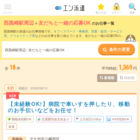
メニュー
気になる!
ログイン
検索
西黒崎駅周辺
×
友だちと一緒の応募OK
のお仕事一覧
西黒崎駅の派遣のお仕事情報です。
オフィスワーク・事務系
、
営業・販売・サービス
系
、
クリエイティブ系
などのお仕事を取り揃えています。友だちと一緒の応募OKの条
件の他に、
交通費別途支給あり
、
職種未経験OK
、
週4日勤務
などのこだわり条件も取
り揃えています。
条件の変更
西黒崎駅周辺 / 友だちと一緒の応募OK
18
1,369
全
件
平均時給:
円
時給順
新着順
未読
掲載日
2026/08/10
NEW
【未経験OK!】病院で車いすを押したり、移動
のお手伝いなどをお任せ！
職種未経験OK
交通費別途支給あり
土日祝日が休み
WEB登録OK
派遣
北九州市八幡西区
勤務地