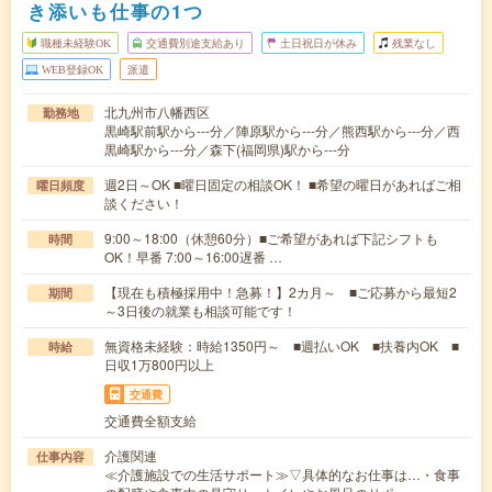
き添いも仕事の1つ
職種未経験OK
交通費別途支給あり
土日祝日が休み
残業なし
WEB登録OK
派遣
北九州市八幡西区
勤務地
黒崎駅前駅から---分／陣原駅から---分／熊西駅から---分／西
黒崎駅から---分／森下(福岡県)駅から---分
週2日～OK ■曜日固定の相談OK！ ■希望の曜日があればご相
曜日頻度
談ください！
9:00～18:00（休憩60分）■ご希望があれば下記シフトも
時間
OK！早番 7:00～16:00遅番 …
【現在も積極採用中！急募！】2カ月～ ■ご応募から最短2
期間
～3日後の就業も相談可能です！
無資格未経験：時給1350円～ ■週払いOK ■扶養内OK ■
時給
日収1万800円以上
交通費
交通費全額支給
介護関連
仕事内容
≪介護施設での生活サポート≫▽具体的なお仕事は…・食事