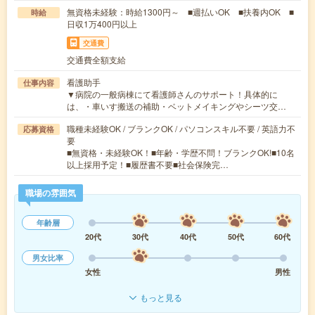
無資格未経験：時給1300円～ ■週払いOK ■扶養内OK ■
時給
日収1万400円以上
交通費
交通費全額支給
看護助手
仕事内容
▼病院の一般病棟にて看護師さんのサポート！具体的に
は、・車いす搬送の補助・ベットメイキングやシーツ交…
職種未経験OK / ブランクOK / パソコンスキル不要 / 英語力不
応募資格
要
■無資格・未経験OK！■年齢・学歴不問！ブランクOK!■10名
以上採用予定！■履歴書不要■社会保険完…
職場の雰囲気
年齢層
20代
30代
40代
50代
60代
男女比率
女性
男性
もっと見る