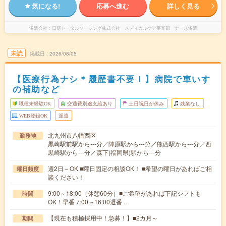
気になる!
応募へ進む
詳しく見る
派遣会社
日研トータルソーシング株式会社 メディカルケア事業部 ナース派遣
未読
掲載日
2026/08/05
【医療行為ナシ＊履歴書不要！】病院で車いす
の補助など
職種未経験OK
交通費別途支給あり
土日祝日が休み
残業なし
WEB登録OK
派遣
北九州市八幡西区
勤務地
黒崎駅前駅から---分／陣原駅から---分／熊西駅から---分／西
黒崎駅から---分／森下(福岡県)駅から---分
週2日～OK ■曜日固定の相談OK！ ■希望の曜日があればご相
曜日頻度
談ください！
9:00～18:00（休憩60分）■ご希望があれば下記シフトも
時間
OK！早番 7:00～16:00遅番 …
【現在も積極採用中！急募！】■2カ月～
期間