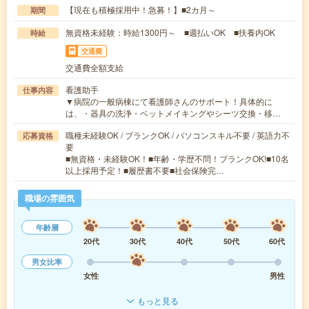
【現在も積極採用中！急募！】■2カ月～
期間
無資格未経験：時給1300円～ ■週払いOK ■扶養内OK
時給
交通費
交通費全額支給
看護助手
仕事内容
▼病院の一般病棟にて看護師さんのサポート！具体的に
は、・器具の洗浄・ベットメイキングやシーツ交換・移…
職種未経験OK / ブランクOK / パソコンスキル不要 / 英語力不
応募資格
要
■無資格・未経験OK！■年齢・学歴不問！ブランクOK!■10名
以上採用予定！■履歴書不要■社会保険完…
職場の雰囲気
年齢層
20代
30代
40代
50代
60代
男女比率
女性
男性
もっと見る