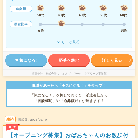
年齢層
20代
30代
40代
50代
60代
男女比率
女性
男性
もっと見る
気になる!
応募へ進む
詳しく見る
派遣会社
株式会社ウィルオブ・ワーク ケアワーク事業部
興味があったら「★気になる！」をタップ！
「気になる！」を押しておくと、派遣会社から
「面談確約」
や
「応募歓迎」
が届きます！
未読
掲載日
2026/08/10
NEW
【オープニング募集】おばあちゃんのお散歩付