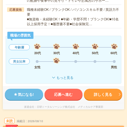
の配膳や食事中の見守り・トイレやお風呂のサポー…
職種未経験OK / ブランクOK / パソコンスキル不要 / 英語力不
応募資格
要
■無資格・未経験OK！■年齢・学歴不問！ブランクOK!■10名
以上採用予定！■履歴書不要■社会保険完…
職場の雰囲気
年齢層
20代
30代
40代
50代
60代
男女比率
女性
男性
もっと見る
気になる!
応募へ進む
詳しく見る
派遣会社
日研トータルソーシング株式会社 メディカルケア事業部
未読
掲載日
2026/08/10