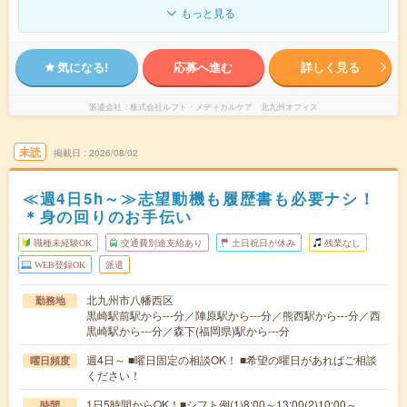
もっと見る
気になる!
応募へ進む
詳しく見る
派遣会社
株式会社ルフト・メディカルケア 北九州オフィス
未読
掲載日
2026/08/02
≪週4日5h～≫志望動機も履歴書も必要ナシ！
＊身の回りのお手伝い
職種未経験OK
交通費別途支給あり
土日祝日が休み
残業なし
WEB登録OK
派遣
北九州市八幡西区
勤務地
黒崎駅前駅から---分／陣原駅から---分／熊西駅から---分／西
黒崎駅から---分／森下(福岡県)駅から---分
週4日～ ■曜日固定の相談OK！ ■希望の曜日があればご相談
曜日頻度
ください！
1日5時間からOK！■シフト例(1)8:00～13:00(2)10:00～
時間