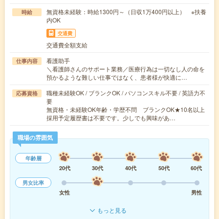
無資格未経験：時給1300円～（日収1万400円以上） ※扶養
時給
内OK
交通費
交通費全額支給
看護助手
仕事内容
＼看護師さんのサポート業務／医療行為は一切なし人の命を
預かるような難しい仕事ではなく、患者様が快適に…
職種未経験OK / ブランクOK / パソコンスキル不要 / 英語力不
応募資格
要
無資格・未経験OK年齢・学歴不問 ブランクOK★10名以上
採用予定履歴書は不要です。少しでも興味があ…
職場の雰囲気
年齢層
20代
30代
40代
50代
60代
男女比率
女性
男性
もっと見る