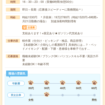
16：30～23：00（実働6時間/休憩30分）
時間
即日～長期（応募後スピーディーに勤務開始＊）
期間
時給1530円 ＊月収例：19万2780円（時給1520円×6時間×
時給
月21日勤務の場合） 別途深夜時間割増有
交通費
支給あります！※規定あり★ガソリン代支給あり
軽作業（仕分け・ピッキング・検品、商品管理）
仕事内容
【未経験OK！介助なしの看護助手】具体的には…？・ベッ
ドメイキング・配膳・下膳・患者様を車椅子でおす…
職種未経験OK / ブランクOK / パソコンスキル不要 / 英語力不
応募資格
要
未経験OK！年齢不問
職場の雰囲気
年齢層
20代
30代
40代
50代
60代
男女比率
女性
男性