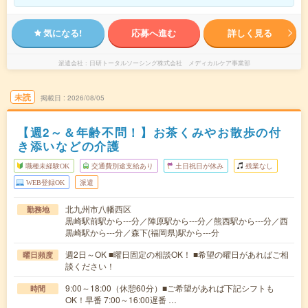
気になる!
応募へ進む
詳しく見る
派遣会社
日研トータルソーシング株式会社 メディカルケア事業部
未読
掲載日
2026/08/05
【週2～＆年齢不問！】お茶くみやお散歩の付
き添いなどの介護
職種未経験OK
交通費別途支給あり
土日祝日が休み
残業なし
WEB登録OK
派遣
北九州市八幡西区
勤務地
黒崎駅前駅から---分／陣原駅から---分／熊西駅から---分／西
黒崎駅から---分／森下(福岡県)駅から---分
週2日～OK ■曜日固定の相談OK！ ■希望の曜日があればご相
曜日頻度
談ください！
9:00～18:00（休憩60分）■ご希望があれば下記シフトも
時間
OK！早番 7:00～16:00遅番 …