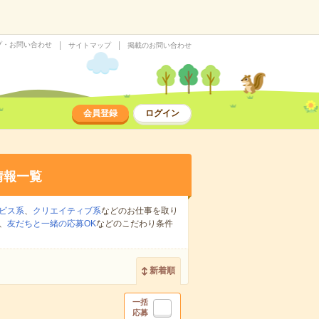
プ・お問い合わせ
サイトマップ
掲載のお問い合わせ
会員登録
ログイン
情報一覧
ビス系
、
クリエイティブ系
などのお仕事を取り
、
友だちと一緒の応募OK
などのこだわり条件
新着順
一括
応募