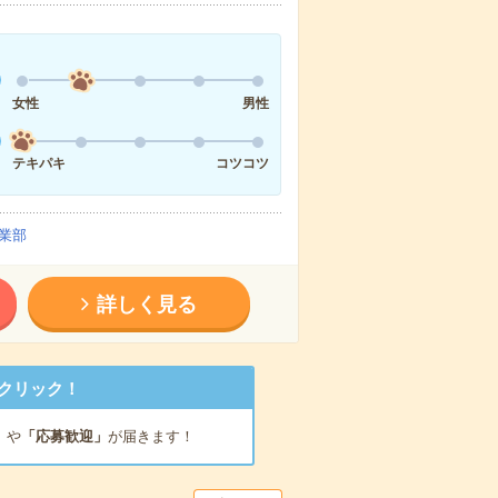
女性
男性
テキパキ
コツコツ
業部
詳しく見る
クリック！
」
や
「応募歓迎」
が届きます！