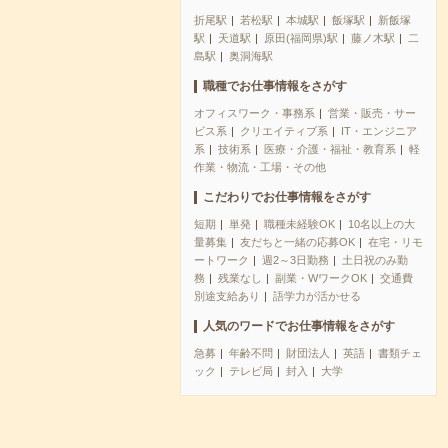
折尾駅
若松駅
本城駅
飯塚駅
新飯塚
駅
天道駅
原田(福岡県)駅
藤ノ木駅
二
島駅
奥洞海駅
職種でお仕事情報をさがす
オフィスワーク・事務系
営業・販売・サー
ビス系
クリエイティブ系
IT・エンジニア
系
技術系
医療・介護・福祉・教育系
軽
作業・物流・工場・その他
こだわりでお仕事情報をさがす
短期
単発
職種未経験OK
10名以上の大
量募集
友だちと一緒の応募OK
在宅・リモ
ートワーク
週2～3日勤務
土日祝のみ勤
務
残業なし
副業・WワークOK
交通費
別途支給あり
語学力が活かせる
人気のワードでお仕事情報をさがす
急募
年齢不問
財団法人
英語
書類チェ
ック
テレビ局
封入
大学