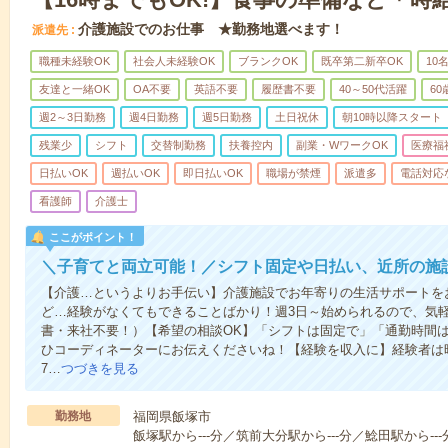
介護施設でのお仕事 ★勤務地選べます！
派遣先
職種未経験OK
社会人未経験OK
ブランクOK
既卒第二新卒OK
10
友達と一緒OK
OA不要
英語不要
履歴書不要
40～50代活躍
6
週2～3日勤務
週4日勤務
週5日勤務
土日祝休
朝10時以降スタート
残業少
シフト
交替制勤務
扶養控内
副業・WワークOK
医療福
日払いOK
週払いOK
即日払いOK
職場が禁煙
派遣多
電話対応
看護師
介護士
ここがポイント！
＼子育てと両立可能！／シフト固定や日払い、近所の施
【介護…というよりお手伝い】介護施設でお年寄りの生活サポートを
ど…経験がなくてもできることばかり！週3日～始められるので、気
書・来社不要！）【希望の相談OK】「シフトは固定で」「通勤時間は
ひコーディネーターにお伝えくださいね！【経験を収入に】経験者は時給
7…
つづきを見る
勤務地
福岡県飯塚市
飯塚駅から---分／筑前大分駅から---分／鯰田駅から---