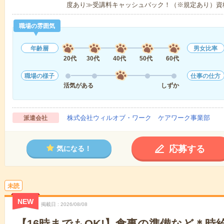
度あり≫受講料キャッシュバック！（※規定あり）資
職場の雰囲気
年齢層
男女比率
20代
30代
40代
50代
60代
職場の様子
仕事の仕方
活気がある
しずか
株式会社ウィルオブ・ワーク ケアワーク事業部
派遣会社
応募する
気になる！
未読
NEW
掲載日
2026/08/08
【16時までもOK!】食事の準備など＊時給