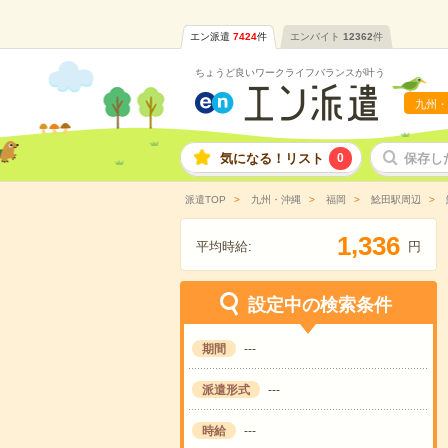
エン派遣
7424
件
エンバイト
12362
件
ちょうど良いワークライフバランスが叶う
九州・
気になる！リスト
0
保存し
派遣TOP
九州・沖縄
福岡
鯰田駅周辺
,
1
3
3
6
平均時給:
円
設定中の検索条件
期間
---
派遣形式
---
時給
---