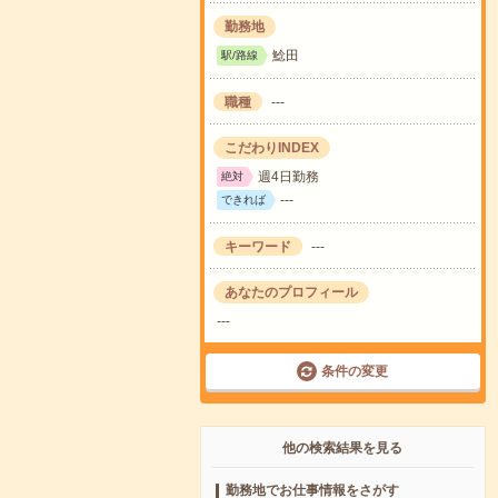
勤務地
鯰田
駅/路線
職種
---
こだわりINDEX
週4日勤務
絶対
---
できれば
キーワード
---
あなたのプロフィール
---
条件の変更
他の検索結果を見る
勤務地でお仕事情報をさがす