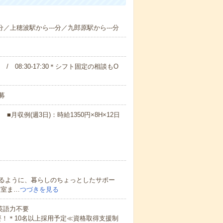
分／上穂波駅から---分／九郎原駅から---分
00 / 08:30-17:30＊シフト固定の相談もO
募
月収例(週3日)：時給1350円×8H×12日
るように、暮らしのちょっとしたサポー
査室ま…
つづきを見る
 英語力不要
！＊10名以上採用予定≪資格取得支援制