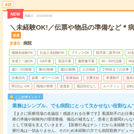
未読
NEW
掲載日
2026/08/08
＼未経験OK!／伝票や物品の準備など＊
派遣
病院
派遣先
職種未経験OK
社会人未経験OK
ブランクOK
既卒第二新卒OK
10
友達と一緒OK
OA不要
英語不要
履歴書不要
40～50代活躍
6
週2～3日勤務
週4日勤務
週5日勤務
土日祝休
17時前までの仕事
扶養控内
副業・WワークOK
医療福祉
交費支給
車通勤可
服装
即日払いOK
職場が禁煙
派遣多
電話対応なし
ルーティン
自転
ここがポイント！
業務はシンプル、でも病院にとって欠かせない役割なん
【まさに医療現場の名脇役！感謝される仕事です】看護助手のお仕事
療の準備や病棟内の環境整備、備品の補充など、患者と直接関わらな
として現場を支えていきます。【医療行為はナシ！だから未経験でも
療行為は一切ありません。そのため未経験の方でも病院勤務デビュー