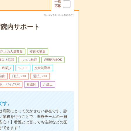
一括
応募
No.KYSAINms400201
病院内サポート
名以上の大量募集
複数名募集
0歳以上活躍
しゅふ歓迎
WEB登録OK
残業少
シフト
交替制勤務
自由
日払いOK
週払いOK
車・バイクOK
看護師
介護士
です。
は病院にとって欠かせない存在です。診
い業務を行うことで、医療チームの一員
安心！】看護とは言っても注射などの医
ができます！