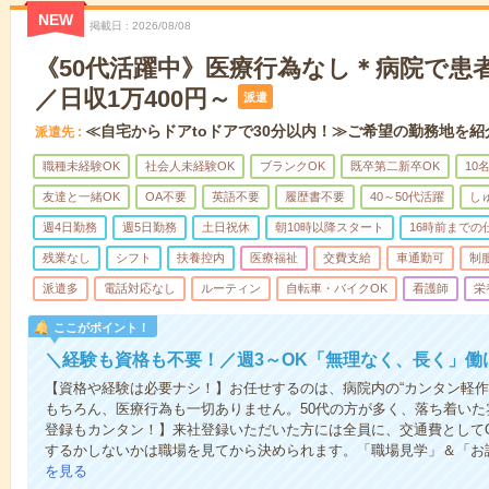
NEW
掲載日
2026/08/08
《50代活躍中》医療行為なし＊病院で患
／日収1万400円～
派遣
≪自宅からドアtoドアで30分以内！≫ご希望の勤務地を紹
派遣先
職種未経験OK
社会人未経験OK
ブランクOK
既卒第二新卒OK
10
友達と一緒OK
OA不要
英語不要
履歴書不要
40～50代活躍
し
週4日勤務
週5日勤務
土日祝休
朝10時以降スタート
16時前までの
残業なし
シフト
扶養控内
医療福祉
交費支給
車通勤可
制
派遣多
電話対応なし
ルーティン
自転車・バイクOK
看護師
栄
ここがポイント！
＼経験も資格も不要！／週3～OK「無理なく、長く」働
【資格や経験は必要ナシ！】お任せするのは、病院内の“カンタン軽作
もちろん、医療行為も一切ありません。50代の方が多く、落ち着いた
登録もカンタン！】来社登録いただいた方には全員に、交通費としてQU
するかしないかは職場を見てから決められます。「職場見学」＆「お試
を見る