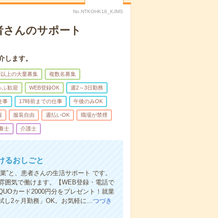
No.NTKOHK18_KJMS
者さんのサポート
介します。
名以上の大量募集
複数名募集
ゅふ歓迎
WEB登録OK
週2～3日勤務
仕事
17時前までの仕事
午後のみOK
服
服装自由
週払いOK
職場が禁煙
養士
介護士
けるおしごと
業”と、患者さんの生活サポート です。
雰囲気で働けます。【WEB登録・電話で
Oカード2000円分をプレゼント！就業
し2ヶ月勤務」OK。お気軽に…
つづき