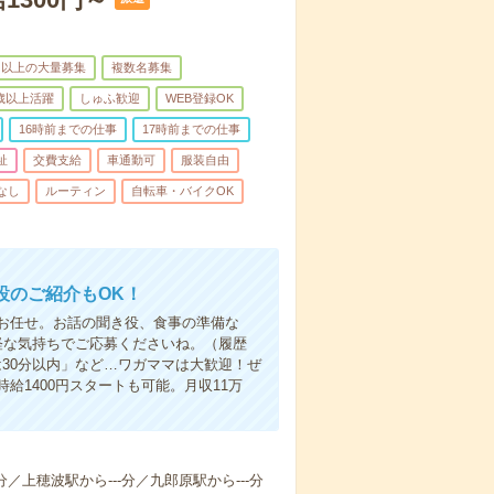
名以上の大量募集
複数名募集
0歳以上活躍
しゅふ歓迎
WEB登録OK
16時前までの仕事
17時前までの仕事
祉
交費支給
車通勤可
服装自由
なし
ルーティン
自転車・バイクOK
設のご紹介もOK！
お任せ。お話の聞き役、食事の準備な
軽な気持ちでご応募くださいね。（履歴
30分以内」など…ワガママは大歓迎！ぜ
1400円スタートも可能。月収11万
分／上穂波駅から---分／九郎原駅から---分