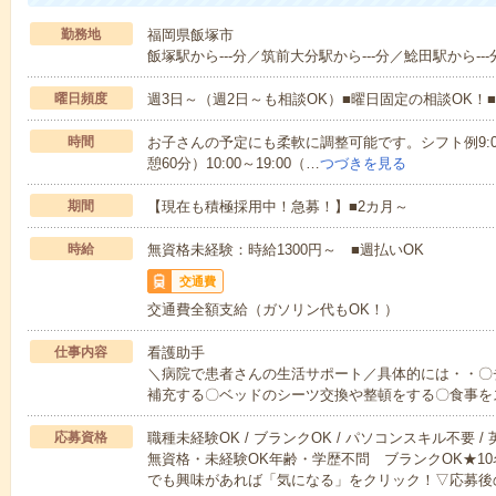
勤務地
福岡県飯塚市
飯塚駅から---分／筑前大分駅から---分／鯰田駅から---
曜日頻度
週3日～（週2日～も相談OK）■曜日固定の相談OK
時間
お子さんの予定にも柔軟に調整可能です。シフト例9:00～18
憩60分）10:00～19:00（…
つづきを見る
期間
【現在も積極採用中！急募！】■2カ月～
時給
無資格未経験：時給1300円～ ■週払いOK
交通費
交通費全額支給（ガソリン代もOK！）
仕事内容
看護助手
＼病院で患者さんの生活サポート／具体的には・・〇
補充する〇ベッドのシーツ交換や整頓をする〇食事を
応募資格
職種未経験OK / ブランクOK / パソコンスキル不要 /
無資格・未経験OK年齢・学歴不問 ブランクOK★1
でも興味があれば「気になる」をクリック！▽応募後