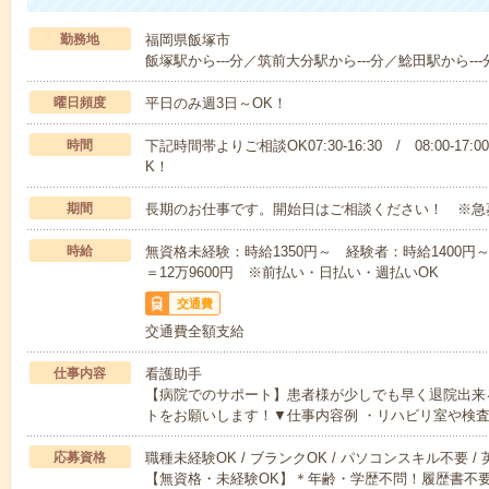
勤務地
福岡県飯塚市
飯塚駅から---分／筑前大分駅から---分／鯰田駅から---
曜日頻度
平日のみ週3日～OK！
時間
下記時間帯よりご相談OK07:30-16:30 / 08:00-17:
K！
期間
長期のお仕事です。開始日はご相談ください！ ※急
時給
無資格未経験：時給1350円～ 経験者：時給1400円～ ■
＝12万9600円 ※前払い・日払い・週払いOK
交通費
交通費全額支給
仕事内容
看護助手
【病院でのサポート】患者様が少しでも早く退院出来
トをお願いします！▼仕事内容例 ・リハビリ室や検
応募資格
職種未経験OK / ブランクOK / パソコンスキル不要 /
【無資格・未経験OK】＊年齢・学歴不問！履歴書不要