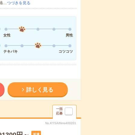
格…
つづきを見る
女性
男性
テキパキ
コツコツ
詳しく見る
一括
応募
No.KYSAINms400201
1300円～
派遣