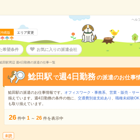
ヘル
沖縄版
エリア変更
た希望条件
お気に入りの派遣会社
鯰田駅周辺 週4日勤務の派遣の仕事一覧
鯰田駅
週4日勤務
で
の派遣のお仕事
鯰田駅の派遣のお仕事情報です。
オフィスワーク・事務系
、
営業・販売・サー
揃えています。週4日勤務の条件の他に、
交通費別途支給あり
、
職種未経験OK
も取り揃えています。
26
1
26
件中
～
件を表示中
未読