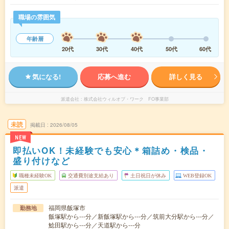
職場の雰囲気
年齢層
20代
30代
40代
50代
60代
気になる!
応募へ進む
詳しく見る
派遣会社
株式会社ウィルオブ・ワーク FO事業部
未読
掲載日
2026/08/05
NEW
即払いOK！未経験でも安心＊箱詰め・検品・
盛り付けなど
職種未経験OK
交通費別途支給あり
土日祝日が休み
WEB登録OK
派遣
福岡県飯塚市
勤務地
飯塚駅から---分／新飯塚駅から---分／筑前大分駅から---分／
鯰田駅から---分／天道駅から---分