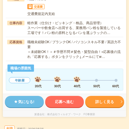
交通費
交通費規定内支給
軽作業（仕分け・ピッキング・検品、商品管理）
仕事内容
スーパーや飲食店へ出荷する、業務用パン粉を製造している
工場です！パン粉の原料となるパンを運ぶラックの…
職種未経験OK / ブランクOK / パソコンスキル不要 / 英語力不
応募資格
要
＜未経験OK！＞＃学歴不問＃髪色・髪型自由！○応募後の流
れ「応募する」ボタンをクリック↓メールにてw…
職場の雰囲気
年齢層
20代
30代
40代
50代
60代
気になる!
応募へ進む
詳しく見る
派遣会社
株式会社ウィルオブ・ワーク FO事業部
未読
掲載日
2026/08/05