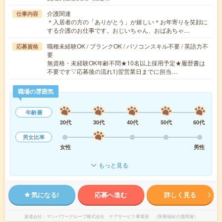
介護関連
仕事内容
＊入居者の方の「ありがとう」が嬉しい＊お年寄りを笑顔に
する介護のお仕事です。おじいちゃん、おばあちゃ…
職種未経験OK / ブランクOK / パソコンスキル不要 / 英語力不
応募資格
要
無資格・未経験OK年齢不問★10名以上採用予定★履歴書は
不要です▽応募後の流れ1)翌営業日までに担当…
職場の雰囲気
年齢層
20代
30代
40代
50代
60代
男女比率
女性
男性
もっと見る
気になる!
応募へ進む
詳しく見る
派遣会社
マンパワーグループ株式会社 ケアサービス事業部 （医療福祉介護関連）