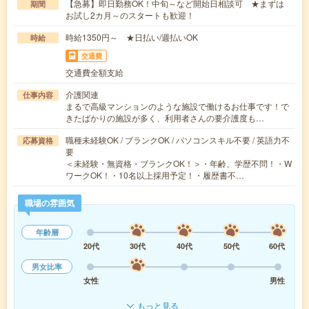
【急募】即日勤務OK！中旬～など開始日相談可 ★まずは
期間
お試し2カ月～のスタートも歓迎！
時給1350円～ ★日払い/週払いOK
時給
交通費
交通費全額支給
介護関連
仕事内容
まるで高級マンションのような施設で働けるお仕事です！で
きたばかりの施設が多く、利用者さんの要介護度も…
職種未経験OK / ブランクOK / パソコンスキル不要 / 英語力不
応募資格
要
＜未経験・無資格・ブランクOK！＞・年齢、学歴不問！・W
ワークOK！・10名以上採用予定！・履歴書不…
職場の雰囲気
年齢層
20代
30代
40代
50代
60代
男女比率
女性
男性
もっと見る