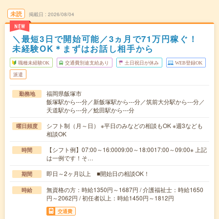
未読
掲載日
2026/08/04
NEW
＼最短3日で開始可能／3ヵ月で71万円稼ぐ！
未経験OK＊まずはお話し相手から
職種未経験OK
交通費別途支給あり
土日祝日が休み
WEB登録OK
派遣
福岡県飯塚市
勤務地
飯塚駅から---分／新飯塚駅から---分／筑前大分駅から---分／
天道駅から---分／鯰田駅から---分
シフト制（月～日） ※平日のみなどの相談もOK ※週3なども
曜日頻度
相談OK
【シフト例】07:00～16:0009:00～18:0017:00～09:00※ 上記
時間
は一例です！そ…
即日～2ヶ月以上 ■開始日の相談OK！
期間
無資格の方：時給1350円～1687円 / 介護福祉士：時給1650
時給
円～2062円 / 初任者以上：時給1450円～1812円
交通費