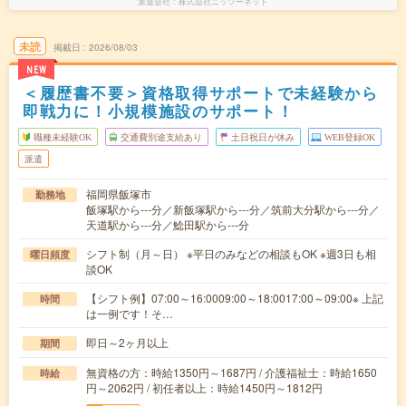
派遣会社
株式会社ニッソーネット
未読
掲載日
2026/08/03
NEW
＜履歴書不要＞資格取得サポートで未経験から
即戦力に！小規模施設のサポート！
職種未経験OK
交通費別途支給あり
土日祝日が休み
WEB登録OK
派遣
福岡県飯塚市
勤務地
飯塚駅から---分／新飯塚駅から---分／筑前大分駅から---分／
天道駅から---分／鯰田駅から---分
シフト制（月～日） ※平日のみなどの相談もOK ※週3日も相
曜日頻度
談OK
【シフト例】07:00～16:0009:00～18:0017:00～09:00※ 上記
時間
は一例です！そ…
即日～2ヶ月以上
期間
無資格の方：時給1350円～1687円 / 介護福祉士：時給1650
時給
円～2062円 / 初任者以上：時給1450円～1812円