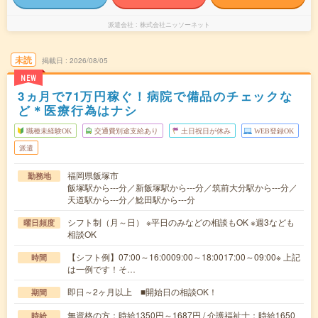
派遣会社
株式会社ニッソーネット
未読
掲載日
2026/08/05
NEW
3ヵ月で71万円稼ぐ！病院で備品のチェックな
ど＊医療行為はナシ
職種未経験OK
交通費別途支給あり
土日祝日が休み
WEB登録OK
派遣
福岡県飯塚市
勤務地
飯塚駅から---分／新飯塚駅から---分／筑前大分駅から---分／
天道駅から---分／鯰田駅から---分
シフト制（月～日） ※平日のみなどの相談もOK ※週3なども
曜日頻度
相談OK
【シフト例】07:00～16:0009:00～18:0017:00～09:00※ 上記
時間
は一例です！そ…
即日～2ヶ月以上 ■開始日の相談OK！
期間
無資格の方：時給1350円～1687円 / 介護福祉士：時給1650
時給