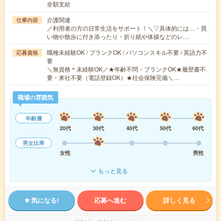
全額支給
介護関連
仕事内容
／利用者の方の日常生活をサポート！＼▽具体的には…・買
い物や散歩に付き添ったり・折り紙や体操などのレ…
職種未経験OK / ブランクOK / パソコンスキル不要 / 英語力不
応募資格
要
＼無資格＊未経験OK／★年齢不問・ブランクOK★履歴書不
要・来社不要（電話登録OK）★社会保険完備＼…
職場の雰囲気
年齢層
20代
30代
40代
50代
60代
男女比率
女性
男性
もっと見る
気になる!
応募へ進む
詳しく見る