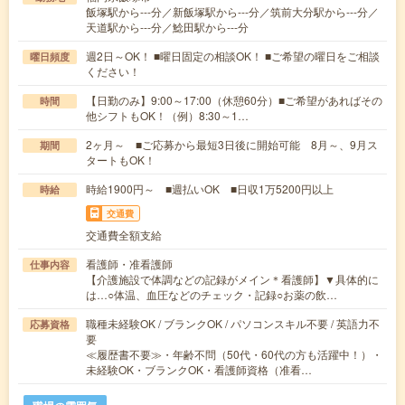
飯塚駅から---分／新飯塚駅から---分／筑前大分駅から---分／
天道駅から---分／鯰田駅から---分
週2日～OK！ ■曜日固定の相談OK！ ■ご希望の曜日をご相談
曜日頻度
ください！
【日勤のみ】9:00～17:00（休憩60分）■ご希望があればその
時間
他シフトもOK！（例）8:30～1…
2ヶ月～ ■ご応募から最短3日後に開始可能 8月～、9月ス
期間
タートもOK！
時給1900円～ ■週払いOK ■日収1万5200円以上
時給
交通費
交通費全額支給
看護師・准看護師
仕事内容
【介護施設で体調などの記録がメイン＊看護師】▼具体的に
は…○体温、血圧などのチェック・記録○お薬の飲…
職種未経験OK / ブランクOK / パソコンスキル不要 / 英語力不
応募資格
要
≪履歴書不要≫・年齢不問（50代・60代の方も活躍中！）・
未経験OK・ブランクOK・看護師資格（准看…