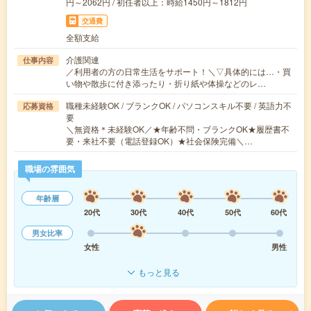
円～2062円 / 初任者以上：時給1450円～1812円
交通費
全額支給
介護関連
仕事内容
／利用者の方の日常生活をサポート！＼▽具体的には…・買
い物や散歩に付き添ったり・折り紙や体操などのレ…
職種未経験OK / ブランクOK / パソコンスキル不要 / 英語力不
応募資格
要
＼無資格＊未経験OK／★年齢不問・ブランクOK★履歴書不
要・来社不要（電話登録OK）★社会保険完備＼…
職場の雰囲気
年齢層
20代
30代
40代
50代
60代
男女比率
女性
男性
もっと見る