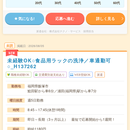
20代
30代
40代
50代
60代
気になる!
応募へ進む
詳しく見る
派遣会社
株式会社テクノ・サービス 採用担当
未読
掲載日
2026/08/05
NEW
未経験OK○食品用ラックの洗浄／車通勤可
○_H137262
職種未経験OK
交通費別途支給あり
WEB登録OK
派遣
福岡県飯塚市
勤務地
鯰田駅から車6分／浦田(福岡県)駅から車7分
週5日勤務
曜日頻度
8:45～17:45(休憩1時間)
時間
即日～長期（3ヶ月以上） 最短で応募開始から1週間！
期間
時給1180円
時給