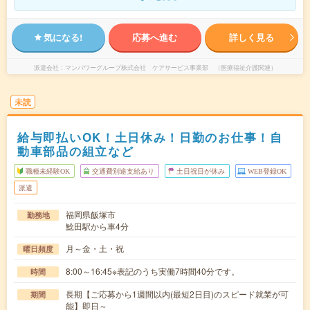
気になる!
応募へ進む
詳しく見る
派遣会社
マンパワーグループ株式会社 ケアサービス事業部 （医療福祉介護関連）
未読
給与即払いOK！土日休み！日勤のお仕事！自
動車部品の組立など
職種未経験OK
交通費別途支給あり
土日祝日が休み
WEB登録OK
派遣
福岡県飯塚市
勤務地
鯰田駅から車4分
月～金・土・祝
曜日頻度
8:00～16:45※表記のうち実働7時間40分です。
時間
長期【ご応募から1週間以内(最短2日目)のスピード就業が可
期間
能】即日～