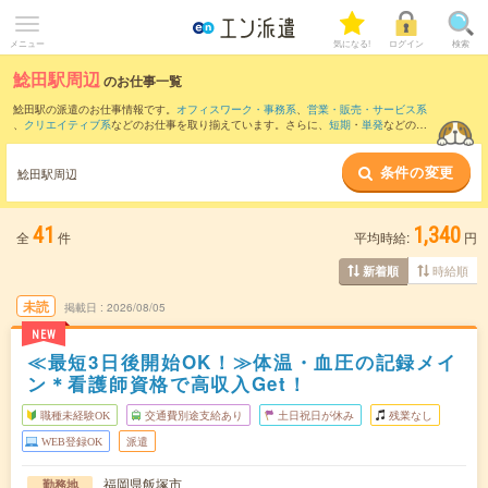
メニュー
気になる!
ログイン
検索
鯰田駅周辺
のお仕事一覧
鯰田駅の派遣のお仕事情報です。
オフィスワーク・事務系
、
営業・販売・サービス系
、
クリエイティブ系
などのお仕事を取り揃えています。さらに、
短期
・
単発
などの期
間や、
職種未経験OK
などのこだわり条件で絞り込んでいただけます。
条件の変更
また、
飯塚駅
・
新飯塚駅
・
天道駅
・
筑前大分駅
・
直方駅
など近隣駅のお仕事もご確認
鯰田駅周辺
いただけます。
41
1,340
全
件
平均時給:
円
時給順
新着順
未読
掲載日
2026/08/05
NEW
≪最短3日後開始OK！≫体温・血圧の記録メイ
ン＊看護師資格で高収入Get！
職種未経験OK
交通費別途支給あり
土日祝日が休み
残業なし
WEB登録OK
派遣
福岡県飯塚市
勤務地