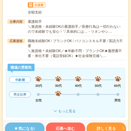
交通費
全額支給
看護助手
仕事内容
＼無資格・未経験OKの看護助手／医療行為は一切行わない
ので未経験でも安心！▽具体的には…・リネンやシ…
職種未経験OK / ブランクOK / パソコンスキル不要 / 英語力不
応募資格
要
＼無資格＊未経験OK／★年齢不問・ブランクOK★履歴書不
要・来社不要（電話登録OK）★社会保険完備＼…
職場の雰囲気
年齢層
20代
30代
40代
50代
60代
男女比率
女性
男性
もっと見る
気になる!
応募へ進む
詳しく見る