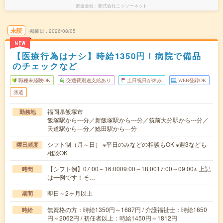
派遣会社
株式会社ニッソーネット
未読
掲載日
2026/08/05
NEW
【医療行為はナシ】時給1350円！病院で備品
のチェックなど
職種未経験OK
交通費別途支給あり
土日祝日が休み
WEB登録OK
派遣
福岡県飯塚市
勤務地
飯塚駅から---分／新飯塚駅から---分／筑前大分駅から---分／
天道駅から---分／鯰田駅から---分
シフト制（月～日） ※平日のみなどの相談もOK ※週3なども
曜日頻度
相談OK
【シフト例】07:00～16:0009:00～18:0017:00～09:00※ 上記
時間
は一例です！そ…
即日～2ヶ月以上
期間
無資格の方：時給1350円～1687円 / 介護福祉士：時給1650
時給
円～2062円 / 初任者以上：時給1450円～1812円