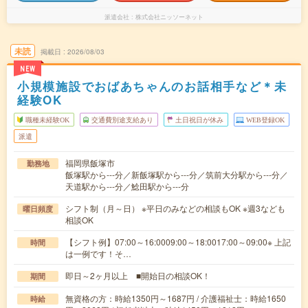
派遣会社
株式会社ニッソーネット
未読
掲載日
2026/08/03
NEW
小規模施設でおばあちゃんのお話相手など＊未
経験OK
職種未経験OK
交通費別途支給あり
土日祝日が休み
WEB登録OK
派遣
福岡県飯塚市
勤務地
飯塚駅から---分／新飯塚駅から---分／筑前大分駅から---分／
天道駅から---分／鯰田駅から---分
シフト制（月～日） ※平日のみなどの相談もOK ※週3なども
曜日頻度
相談OK
【シフト例】07:00～16:0009:00～18:0017:00～09:00※ 上記
時間
は一例です！そ…
即日～2ヶ月以上 ■開始日の相談OK！
期間
無資格の方：時給1350円～1687円 / 介護福祉士：時給1650
時給