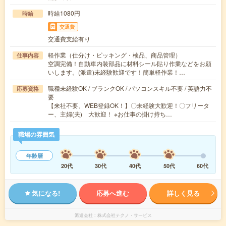
時給1080円
時給
交通費
交通費支給有り
軽作業（仕分け・ピッキング・検品、商品管理）
仕事内容
空調完備！自動車内装部品に材料シール貼り作業などをお願
いします。(派遣)未経験歓迎です！簡単軽作業！…
職種未経験OK / ブランクOK / パソコンスキル不要 / 英語力不
応募資格
要
【来社不要、WEB登録OK！】〇未経験大歓迎！〇フリータ
ー、主婦(夫) 大歓迎！ ※お仕事の掛け持ち…
職場の雰囲気
年齢層
20代
30代
40代
50代
60代
気になる!
応募へ進む
詳しく見る
派遣会社
株式会社テクノ・サービス