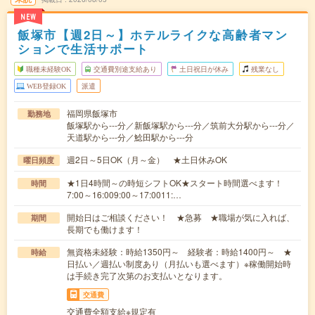
NEW
飯塚市【週2日～】ホテルライクな高齢者マン
ションで生活サポート
職種未経験OK
交通費別途支給あり
土日祝日が休み
残業なし
WEB登録OK
派遣
福岡県飯塚市
勤務地
飯塚駅から---分／新飯塚駅から---分／筑前大分駅から---分／
天道駅から---分／鯰田駅から---分
週2日～5日OK（月～金） ★土日休みOK
曜日頻度
★1日4時間～の時短シフトOK★スタート時間選べます！
時間
7:00～16:009:00～17:0011:…
開始日はご相談ください！ ★急募 ★職場が気に入れば、
期間
長期でも働けます！
無資格未経験：時給1350円～ 経験者：時給1400円～ ★
時給
日払い／週払い制度あり（月払いも選べます）※稼働開始時
は手続き完了次第のお支払いとなります。
交通費
交通費全額支給※規定有