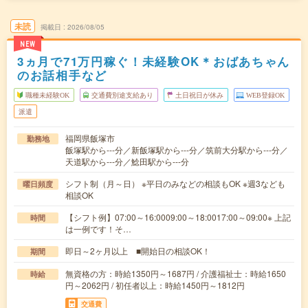
未読
掲載日
2026/08/05
NEW
3ヵ月で71万円稼ぐ！未経験OK＊おばあちゃん
のお話相手など
職種未経験OK
交通費別途支給あり
土日祝日が休み
WEB登録OK
派遣
福岡県飯塚市
勤務地
飯塚駅から---分／新飯塚駅から---分／筑前大分駅から---分／
天道駅から---分／鯰田駅から---分
シフト制（月～日） ※平日のみなどの相談もOK ※週3なども
曜日頻度
相談OK
【シフト例】07:00～16:0009:00～18:0017:00～09:00※ 上記
時間
は一例です！そ…
即日～2ヶ月以上 ■開始日の相談OK！
期間
無資格の方：時給1350円～1687円 / 介護福祉士：時給1650
時給
円～2062円 / 初任者以上：時給1450円～1812円
交通費