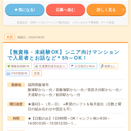
気になる!
応募へ進む
詳しく見る
派遣会社
日研トータルソーシング株式会社 メディカルケア事業部 ナース派遣
未読
掲載日
2026/08/02
【無資格・未経験OK】シニア向けマンション
で入居者とお話など＊5h～OK！
職種未経験OK
交通費別途支給あり
土日祝日が休み
残業なし
WEB登録OK
派遣
福岡県飯塚市
勤務地
飯塚駅から---分／新飯塚駅から---分／筑前大分駅から---分／
天道駅から---分／鯰田駅から---分
★週4日～（月～日） ※希望のシフトを毎月提出（日数と曜
曜日頻度
日の組み合わせや固定も可）
★【日勤のみ】1日5時間～OK！≪シフト例≫9:00～
時間
14:0010:00～15:0012:00～1…