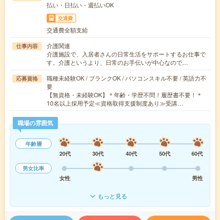
払い・日払い・週払いOK
交通費
交通費全額支給
介護関連
仕事内容
介護施設で、入居者さんの日常生活をサポートするお仕事で
す。介護というより、日常のお手伝いが中心なので…
職種未経験OK / ブランクOK / パソコンスキル不要 / 英語力不
応募資格
要
【無資格・未経験OK】＊年齢・学歴不問！履歴書不要！＊
10名以上採用予定≪資格取得支援制度あり≫受講…
職場の雰囲気
年齢層
20代
30代
40代
50代
60代
男女比率
女性
男性
もっと見る