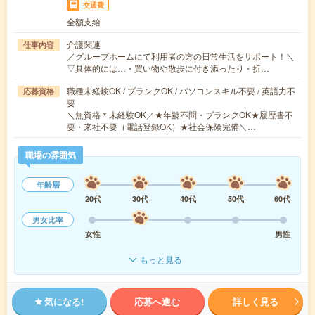
交通費
全額支給
介護関連
仕事内容
／グループホームにて利用者の方の日常生活をサポート！＼
▽具体的には…・買い物や散歩に付き添ったり・折…
職種未経験OK / ブランクOK / パソコンスキル不要 / 英語力不
応募資格
要
＼無資格＊未経験OK／★年齢不問・ブランクOK★履歴書不
要・来社不要（電話登録OK）★社会保険完備＼…
職場の雰囲気
年齢層
20代
30代
40代
50代
60代
男女比率
女性
男性
もっと見る
気になる!
応募へ進む
詳しく見る