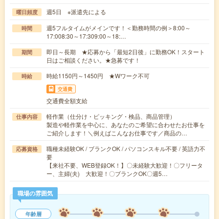
週5日 ※派遣先による
曜日頻度
週5フルタイムがメインです！＜勤務時間の例＞8:00～
時間
17:008:30～17:309:00～18:…
即日～長期 ★応募から「最短2日後」に勤務OK！スタート
期間
日はご相談ください。★急募です！
時給1150円～1450円 ★Wワーク不可
時給
交通費
交通費全額支給
軽作業（仕分け・ピッキング・検品、商品管理）
仕事内容
製造や軽作業を中心に、あなたのご希望に合わせたお仕事を
ご紹介します！＼例えばこんなお仕事です／商品の…
職種未経験OK / ブランクOK / パソコンスキル不要 / 英語力不
応募資格
要
【来社不要、WEB登録OK！】〇未経験大歓迎！〇フリータ
ー、主婦(夫) 大歓迎！〇ブランクOK〇週5…
職場の雰囲気
年齢層