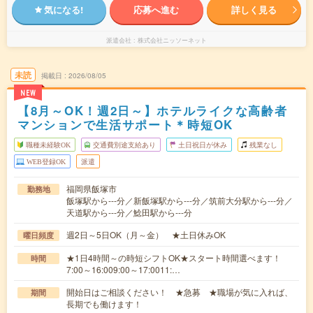
気になる!
応募へ進む
詳しく見る
派遣会社
株式会社ニッソーネット
未読
掲載日
2026/08/05
NEW
【8月～OK！週2日～】ホテルライクな高齢者
マンションで生活サポート＊時短OK
職種未経験OK
交通費別途支給あり
土日祝日が休み
残業なし
WEB登録OK
派遣
福岡県飯塚市
勤務地
飯塚駅から---分／新飯塚駅から---分／筑前大分駅から---分／
天道駅から---分／鯰田駅から---分
週2日～5日OK（月～金） ★土日休みOK
曜日頻度
★1日4時間～の時短シフトOK★スタート時間選べます！
時間
7:00～16:009:00～17:0011:…
開始日はご相談ください！ ★急募 ★職場が気に入れば、
期間
長期でも働けます！