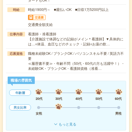
時給1900円～ ■週払いOK ■日収1万5200円以上
時給
交通費
交通費全額支給
看護師・准看護師
仕事内容
【介護施設で体調などの記録がメイン＊看護師】▼具体的に
は…○体温、血圧などのチェック・記録○お薬の飲…
職種未経験OK / ブランクOK / パソコンスキル不要 / 英語力不
応募資格
要
≪履歴書不要≫・年齢不問（50代・60代の方も活躍中！）・
未経験OK・ブランクOK・看護師資格（准看…
職場の雰囲気
年齢層
20代
30代
40代
50代
60代
男女比率
女性
男性
もっと見る