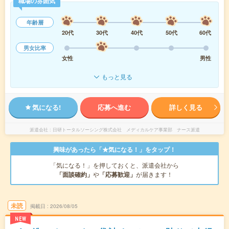
職場の雰囲気
年齢層
20代
30代
40代
50代
60代
男女比率
女性
男性
もっと見る
気になる!
応募へ進む
詳しく見る
派遣会社
日研トータルソーシング株式会社 メディカルケア事業部 ナース派遣
興味があったら「★気になる！」をタップ！
「気になる！」を押しておくと、派遣会社から
「面談確約」
や
「応募歓迎」
が届きます！
未読
掲載日
2026/08/05
NEW