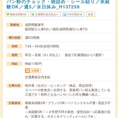
パン粉のチェック・袋詰め・シール貼り／未経
験OK／週5／水日休み_H137259
職種未経験OK
交通費別途支給あり
WEB登録OK
派遣
福岡県飯塚市
勤務地
鯰田駅から車6分／浦田(福岡県)駅から車7分
週5日勤務
曜日頻度
7:45～16:45(休憩1時間)
時間
即日～長期（3ヶ月以上） 最短で応募開始から1週間！
期間
時給1180円
時給
交通費
交通費規定内支給
軽作業（仕分け・ピッキング・検品、商品管理）
仕事内容
スーパーや飲食店へ出荷する、業務用パン粉を製造している
工場です！材料となるパンやパンの耳を機械へ投入…
職種未経験OK / ブランクOK / パソコンスキル不要 / 英語力不
応募資格
要
＜未経験OK！＞＃学歴不問＃髪色・髪型自由！○応募後の流
れ「応募する」ボタンをクリック↓メールにてw…