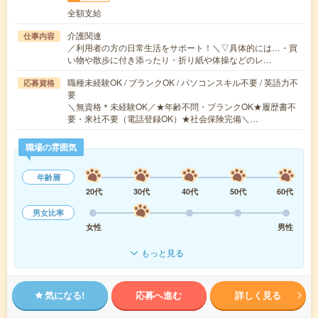
全額支給
介護関連
仕事内容
／利用者の方の日常生活をサポート！＼▽具体的には…・買
い物や散歩に付き添ったり・折り紙や体操などのレ…
職種未経験OK / ブランクOK / パソコンスキル不要 / 英語力不
応募資格
要
＼無資格＊未経験OK／★年齢不問・ブランクOK★履歴書不
要・来社不要（電話登録OK）★社会保険完備＼…
職場の雰囲気
年齢層
20代
30代
40代
50代
60代
男女比率
女性
男性
もっと見る
気になる!
応募へ進む
詳しく見る