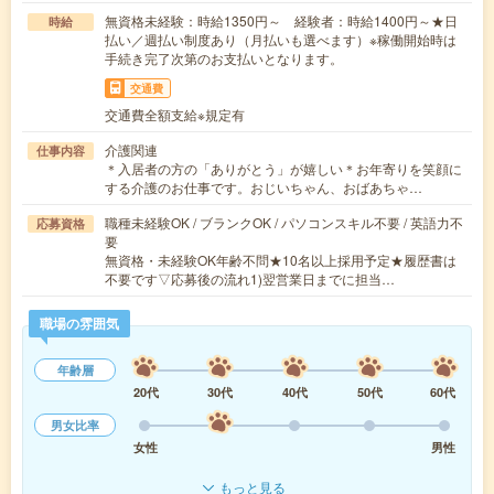
無資格未経験：時給1350円～ 経験者：時給1400円～★日
時給
払い／週払い制度あり（月払いも選べます）※稼働開始時は
手続き完了次第のお支払いとなります。
交通費
交通費全額支給※規定有
介護関連
仕事内容
＊入居者の方の「ありがとう」が嬉しい＊お年寄りを笑顔に
する介護のお仕事です。おじいちゃん、おばあちゃ…
職種未経験OK / ブランクOK / パソコンスキル不要 / 英語力不
応募資格
要
無資格・未経験OK年齢不問★10名以上採用予定★履歴書は
不要です▽応募後の流れ1)翌営業日までに担当…
職場の雰囲気
年齢層
20代
30代
40代
50代
60代
男女比率
女性
男性
もっと見る