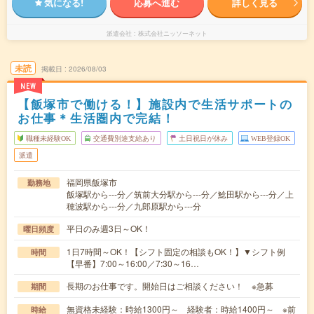
気になる!
応募へ進む
詳しく見る
派遣会社
株式会社ニッソーネット
未読
掲載日
2026/08/03
NEW
【飯塚市で働ける！】施設内で生活サポートの
お仕事＊生活圏内で完結！
職種未経験OK
交通費別途支給あり
土日祝日が休み
WEB登録OK
派遣
福岡県飯塚市
勤務地
飯塚駅から---分／筑前大分駅から---分／鯰田駅から---分／上
穂波駅から---分／九郎原駅から---分
平日のみ週3日～OK！
曜日頻度
1日7時間～OK！【シフト固定の相談もOK！】▼シフト例
時間
【早番】7:00～16:00／7:30～16…
長期のお仕事です。開始日はご相談ください！ ※急募
期間
無資格未経験：時給1300円～ 経験者：時給1400円～ ※前
時給