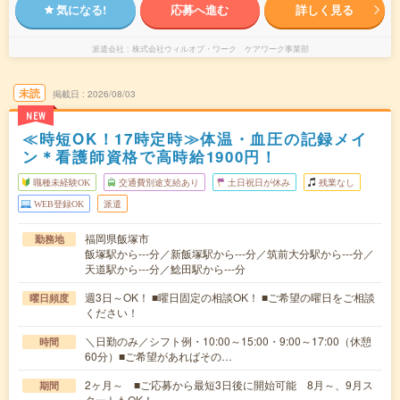
気になる!
応募へ進む
詳しく見る
派遣会社
株式会社ウィルオブ・ワーク ケアワーク事業部
未読
掲載日
2026/08/03
NEW
≪時短OK！17時定時≫体温・血圧の記録メイ
ン＊看護師資格で高時給1900円！
職種未経験OK
交通費別途支給あり
土日祝日が休み
残業なし
WEB登録OK
派遣
福岡県飯塚市
勤務地
飯塚駅から---分／新飯塚駅から---分／筑前大分駅から---分／
天道駅から---分／鯰田駅から---分
週3日～OK！ ■曜日固定の相談OK！ ■ご希望の曜日をご相談
曜日頻度
ください！
＼日勤のみ／シフト例・10:00～15:00・9:00～17:00（休憩
時間
60分）■ご希望があればその…
2ヶ月～ ■ご応募から最短3日後に開始可能 8月～、9月ス
期間
タートもOK！