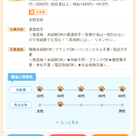
円～2062円 / 初任者以上：時給1450円～1812円
交通費
全額支給
看護助手
仕事内容
＼無資格・未経験OKの看護助手／医療行為は一切行わない
ので未経験でも安心！▽具体的には…・リネンやシ…
職種未経験OK / ブランクOK / パソコンスキル不要 / 英語力不
応募資格
要
＼無資格＊未経験OK／★年齢不問・ブランクOK★履歴書不
要・来社不要（電話登録OK）★社会保険完備＼…
職場の雰囲気
年齢層
20代
30代
40代
50代
60代
男女比率
女性
男性
もっと見る