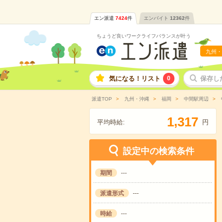
エン派遣
7424
件
エンバイト
12362
件
ちょうど良いワークライフバランスが叶う
九州・
気になる！リスト
0
保存し
派遣TOP
九州・沖縄
福岡
中間駅周辺
,
1
3
1
7
平均時給:
円
設定中の検索条件
期間
---
派遣形式
---
時給
---