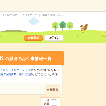
プ・お問い合わせ
サイトマップ
掲載のお問い合わせ
会員登録
ログイン
K
の派遣のお仕事情報一覧
ビス系
、
クリエイティブ系
などのお仕事を取り
職種未経験OK
、
週4日勤務
などのこだわり条件
新着順
一括
応募