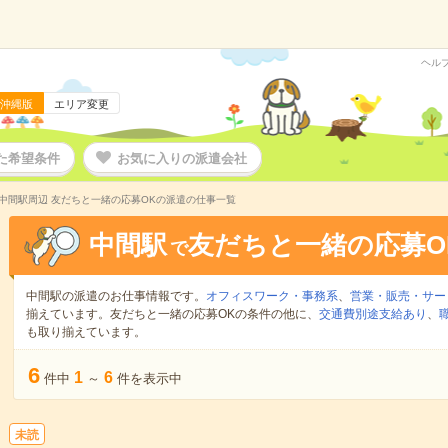
ヘル
沖縄版
エリア変更
た希望条件
お気に入りの派遣会社
中間駅周辺 友だちと一緒の応募OKの派遣の仕事一覧
中間駅
友だちと一緒の応募O
で
中間駅の派遣のお仕事情報です。
オフィスワーク・事務系
、
営業・販売・サー
揃えています。友だちと一緒の応募OKの条件の他に、
交通費別途支給あり
、
も取り揃えています。
6
1
6
件中
～
件を表示中
未読