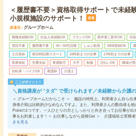
＜履歴書不要＞資格取得サポートで未経
小規模施設のサポート！
派遣
グループホーム
派遣先
職種未経験OK
社会人未経験OK
ブランクOK
既卒第二新卒OK
10
英語不要
履歴書不要
40～50代活躍
しゅふ歓迎
WEB登録OK
週
土日祝休
朝10時以降スタート
16時前までの仕事
17時前までの仕事
医療福祉
交費支給
車通勤可
大手
制服
日払いOK
職場が禁
自転車・バイクOK
看護師
介護士
ここがポイント！
＼資格講座が “タダ” で受けられます／未経験から介護
＜ グループホームだからこそ ＞ 施設の特性上、利用者さん自ら出
身体介助は比較的少なめなんですよ。また、利用者さんの数自体も他
Pointの1つです。一人ひとりの方としっかりと向き合ってお仕事が
事をお約束します！＜ お仕事しながら資格Get ＞ 介護福祉士実務
きを見る