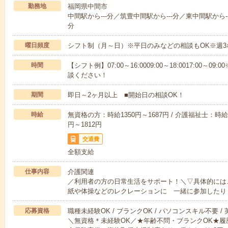
勤務地
福岡県中間市
中間駅から---分／筑豊中間駅から---分／東中間駅から--
分
曜日頻度
シフト制（月～日）※平日のみなどの相談もOK※週3
時間
【シフト例】07:00～16:0009:00～18:0017:00
談ください！
期間
即日～2ヶ月以上 ■開始日の相談OK！
時給
無資格の方：時給1350円～1687円 / 介護福祉士：時給1
円～1812円
交通費
全額支給
仕事内容
介護関連
／利用者の方の日常生活をサポート！＼▽具体的には
紙や体操などのレクレーションに 一緒に参加したり
応募資格
職種未経験OK / ブランクOK / パソコンスキル不要 /
＼無資格＊未経験OK／★年齢不問・ブランクOK★履