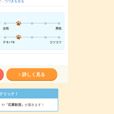
で…
つづきを見る
女性
男性
テキパキ
コツコツ
詳しく見る
クリック！
」
や
「応募歓迎」
が届きます！