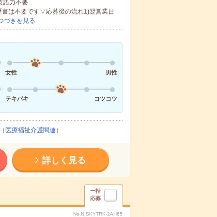
 英語力不要
歴書は不要です▽応募後の流れ1)翌営業日
つづきを見る
女性
男性
テキパキ
コツコツ
（医療福祉介護関連）
詳しく見る
一括
応募
No.NISKYTRK-2AH65