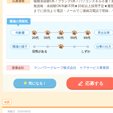
応募資格
職種未経験OK / ブランクOK / パソコンスキル不要 /
無資格・未経験OK年齢不問★10名以上採用予定★履
までに担当より電話・メールでご連絡2)電話で登録…
職場の雰囲気
年齢層
男女比率
20代
30代
40代
50代
60代
職場の様子
仕事の仕方
活気がある
しずか
マンパワーグループ株式会社 ケアサービス事業部 
派遣会社
応募する
気になる！
未読
掲載日
2026/08/02