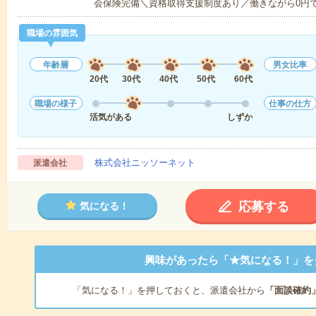
会保険完備＼資格取得支援制度あり／働きながら0円
職場の雰囲気
年齢層
男女比率
20代
30代
40代
50代
60代
職場の様子
仕事の仕方
活気がある
しずか
株式会社ニッソーネット
派遣会社
応募する
気になる！
興味があったら「★気になる！」を
「気になる！」を押しておくと、派遣会社から
「面談確約