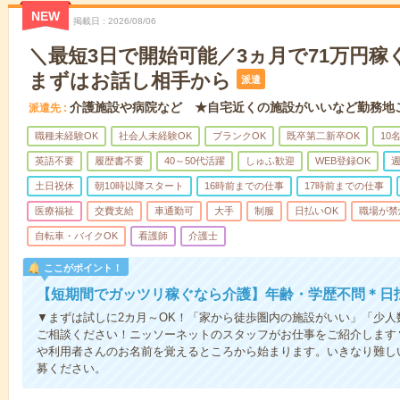
NEW
掲載日
2026/08/06
＼最短3日で開始可能／3ヵ月で71万円稼
まずはお話し相手から
派遣
介護施設や病院など ★自宅近くの施設がいいなど勤務地
派遣先
職種未経験OK
社会人未経験OK
ブランクOK
既卒第二新卒OK
10
英語不要
履歴書不要
40～50代活躍
しゅふ歓迎
WEB登録OK
週
土日祝休
朝10時以降スタート
16時前までの仕事
17時前までの仕事
医療福祉
交費支給
車通勤可
大手
制服
日払いOK
職場が禁
自転車・バイクOK
看護師
介護士
ここがポイント！
【短期間でガッツリ稼ぐなら介護】年齢・学歴不問＊日払
▼まずは試しに2カ月～OK！「家から徒歩圏内の施設がいい」「少
ご相談ください！ニッソーネットのスタッフがお仕事をご紹介します
や利用者さんのお名前を覚えるところから始まります。いきなり難し
募ください。