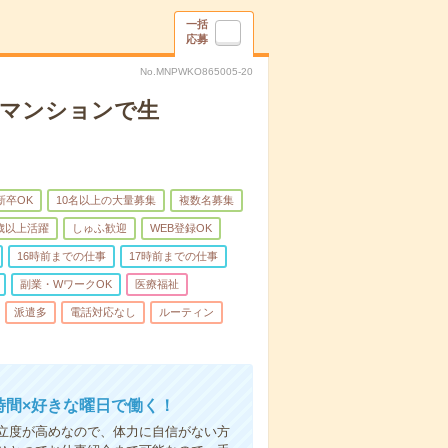
一括
応募
No.MNPWKO865005-20
者マンションで生
新卒OK
10名以上の大量募集
複数名募集
0歳以上活躍
しゅふ歓迎
WEB登録OK
16時前までの仕事
17時前までの仕事
副業・WワークOK
医療福祉
派遣多
電話対応なし
ルーティン
時間×好きな曜日で働く！
立度が高めなので、体力に自信がない方