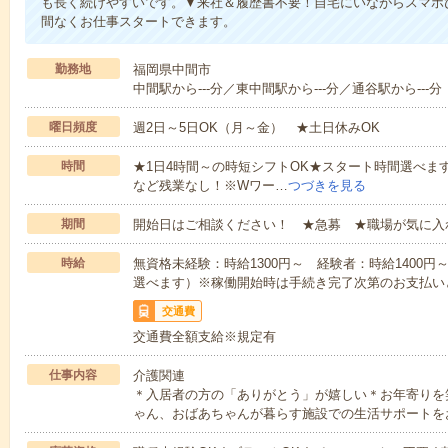
も長く続けやすいです。▼来社＆履歴書不要！自宅にいながらスマホ
間なくお仕事スタートできます。
勤務地
福岡県中間市
中間駅から---分／東中間駅から---分／通谷駅から---分
曜日頻度
週2日～5日OK（月～金） ★土日休みOK
時間
★1日4時間～の時短シフトOK★スタート時間選べます！7:00～1
など残業なし！※Wワー…
つづきを見る
期間
開始日はご相談ください！ ★急募 ★職場が気に入
時給
無資格未経験：時給1300円～ 経験者：時給1400
選べます）※稼働開始時は手続き完了次第のお支払い
交通費
交通費全額支給※規定有
仕事内容
介護関連
＊入居者の方の「ありがとう」が嬉しい＊お年寄りを
ゃん、おばあちゃんが暮らす施設での生活サポートを