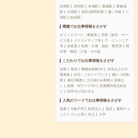
折尾駅
若松駅
本城駅
飯塚駅
新飯塚
駅
天道駅
原田(福岡県)駅
藤ノ木駅
二
島駅
鯰田駅
職種でお仕事情報をさがす
オフィスワーク・事務系
営業・販売・サー
ビス系
クリエイティブ系
IT・エンジニア
系
技術系
医療・介護・福祉・教育系
軽
作業・物流・工場・その他
こだわりでお仕事情報をさがす
短期
単発
職種未経験OK
10名以上の大
量募集
在宅・リモートワーク
週2～3日勤
務
週4日勤務
土日祝のみ勤務
残業な
し
副業・WワークOK
交通費別途支給あ
り
語学力が活かせる
人気のワードでお仕事情報をさがす
急募
年齢不問
財団法人
英語
書類チェ
ック
テレビ局
封入
大学