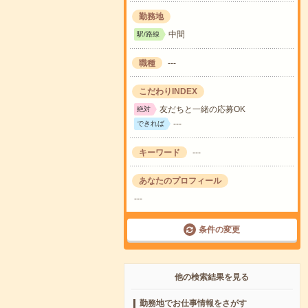
勤務地
中間
駅/路線
職種
---
こだわりINDEX
友だちと一緒の応募OK
絶対
---
できれば
キーワード
---
あなたのプロフィール
---
条件の変更
他の検索結果を見る
勤務地でお仕事情報をさがす