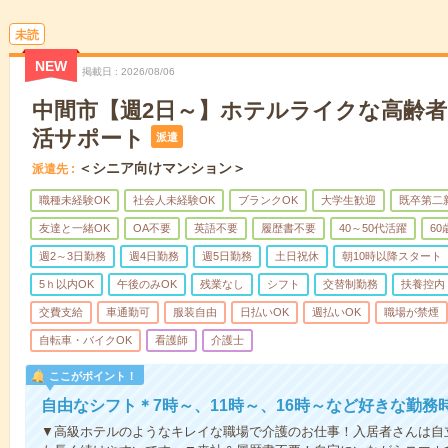
未読
NEW
掲載日
2026/08/06
中間市【週2日～】ホテルライクな高齢
活サポート
派遣
＜シニア向けマンション＞
派遣先
職種未経験OK
社会人未経験OK
ブランクOK
大学生歓迎
既卒第二
友達と一緒OK
OA不要
英語不要
履歴書不要
40～50代活躍
6
週2～3日勤務
週4日勤務
週5日勤務
土日祝休
朝10時以降スタート
5ｈ以内OK
午後のみOK
残業なし
シフト
交替制勤務
扶養控内
交費支給
車通勤可
服装自由
日払いOK
週払いOK
職場が禁煙
自転車・バイクOK
看護師
介護士
ここがポイント！
自由なシフト＊7時～、11時～、16時～など好きな勤務
▼高級ホテルのようなキレイな職場で介護のお仕事！入居者さんは自