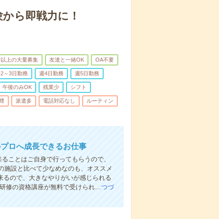
験から即戦力に！
名以上の大量募集
友達と一緒OK
OA不要
2～3日勤務
週4日勤務
週5日勤務
午後のみOK
残業少
シフト
煙
派遣多
電話対応なし
ルーティン
のプロへ成長できるお仕事
来ることはご自身で行ってもらうので、
の施設と比べて少なめなのも、オススメ
出来るので、大きなやりがいが感じられる
者研修の資格講座が無料で受けられ…
つづ