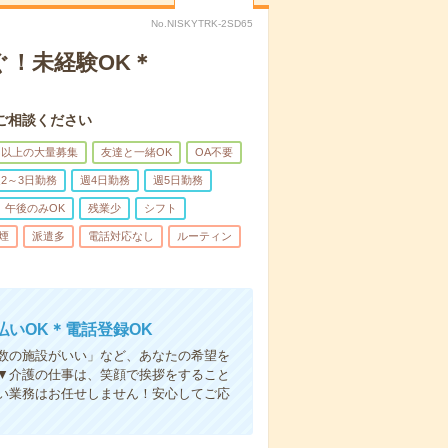
No.NISKYTRK-2SD65
ぐ！未経験OK＊
ご相談ください
名以上の大量募集
友達と一緒OK
OA不要
2～3日勤務
週4日勤務
週5日勤務
午後のみOK
残業少
シフト
煙
派遣多
電話対応なし
ルーティン
いOK＊電話登録OK
人数の施設がいい」など、あなたの希望を
▼介護の仕事は、笑顔で挨拶をすること
い業務はお任せしません！安心してご応