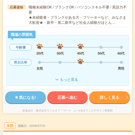
職種未経験OK / ブランクOK / パソコンスキル不要 / 英語力不
応募資格
要
★未経験者・ブランクがある方・フリーターなど、みなさま
大歓迎★・新卒・第二新卒など社会人経験がほとん…
職場の雰囲気
年齢層
20代
30代
40代
50代
60代
男女比率
女性
男性
もっと見る
気になる!
応募へ進む
詳しく見る
派遣会社
株式会社ウィルオブ・ワーク コール&オフィスデザイン事業部
未読
掲載日
2026/07/31