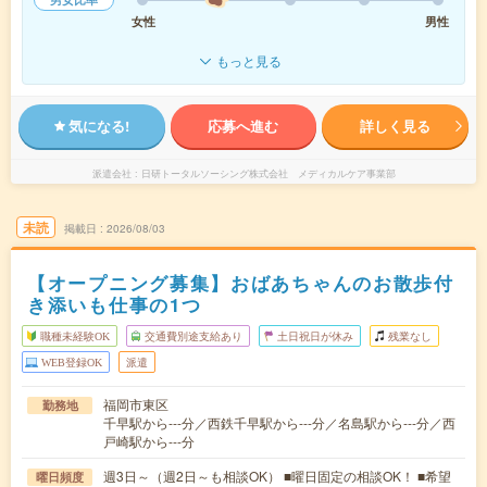
女性
男性
もっと見る
気になる!
応募へ進む
詳しく見る
派遣会社
日研トータルソーシング株式会社 メディカルケア事業部
未読
掲載日
2026/08/03
【オープニング募集】おばあちゃんのお散歩付
き添いも仕事の1つ
職種未経験OK
交通費別途支給あり
土日祝日が休み
残業なし
WEB登録OK
派遣
福岡市東区
勤務地
千早駅から---分／西鉄千早駅から---分／名島駅から---分／西
戸崎駅から---分
週3日～（週2日～も相談OK） ■曜日固定の相談OK！ ■希望
曜日頻度