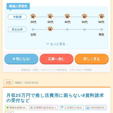
職場の雰囲気
年齢層
20代
30代
40代
50代
60代
男女比率
女性
男性
もっと見る
気になる!
応募へ進む
詳しく見る
派遣会社
日研トータルソーシング株式会社 メディカルケア事業部
未読
掲載日
2026/08/02
月収25万円で推し活費用に困らない#資料請求
の受付など
職種未経験OK
交通費別途支給あり
土日祝日が休み
WEB登録OK