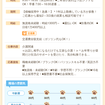
時間
OK！早番 7:00～16:00遅番 …
【積極採用中！急募！】＊1年以上勤務している方が多数！
期間
ご応募から最短2～3日後の就業も相談可能です！
無資格未経験：時給1300円～ ■週払いOK ■扶養内OK ■
時給
日収1万400円以上
交通費
交通費全額支給（ガソリン代もOK！）
介護関連
仕事内容
≪お話し相手になるだけでも立派な介護！≫＊お年寄りが昼
間だけ生活のサポートを受けたり、気分転換できる…
職種未経験OK / ブランクOK / パソコンスキル不要 / 英語力不
応募資格
要
■無資格・未経験OK！■年齢・学歴不問！ブランクOK!■10名
以上採用予定！■履歴書不要■社会保険完…
職場の雰囲気
年齢層
20代
30代
40代
50代
60代
男女比率