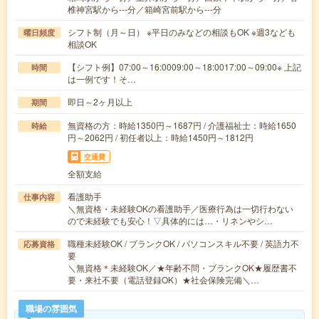
椎神宮駅から---分／箱崎宮前駅から---分
シフト制（月～日） ※平日のみなどの相談もOK ※週3なども
曜日頻度
相談OK
【シフト例】07:00～16:0009:00～18:0017:00～09:00※ 上記
時間
は一例です！そ…
即日～2ヶ月以上
期間
無資格の方：時給1350円～1687円 / 介護福祉士：時給1650
時給
円～2062円 / 初任者以上：時給1450円～1812円
交通費
全額支給
看護助手
仕事内容
＼無資格・未経験OKの看護助手／医療行為は一切行わない
ので未経験でも安心！▽具体的には…・リネンやシ…
職種未経験OK / ブランクOK / パソコンスキル不要 / 英語力不
応募資格
要
＼無資格＊未経験OK／★年齢不問・ブランクOK★履歴書不
要・来社不要（電話登録OK）★社会保険完備＼…
職場の雰囲気