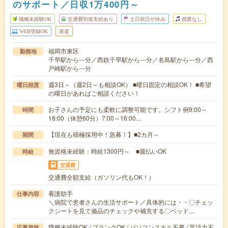
のサポート／日収1万400円～
職種未経験OK
交通費別途支給あり
土日祝日が休み
残業なし
WEB登録OK
派遣
福岡市東区
勤務地
千早駅から---分／西鉄千早駅から---分／名島駅から---分／西
戸崎駅から---分
週3日～（週2日～も相談OK） ■曜日固定の相談OK！ ■希望
曜日頻度
の曜日があればご相談ください！
お子さんの予定にも柔軟に調整可能です。シフト例9:00～
時間
18:00（休憩60分）7:00～16:00…
【現在も積極採用中！急募！】■2カ月～
期間
無資格未経験：時給1300円～ ■週払いOK
時給
交通費
交通費全額支給（ガソリン代もOK！）
看護助手
仕事内容
＼病院で患者さんの生活サポート／具体的には・・〇チェッ
クシートを見て備品のチェックや補充する〇ベッド…
職種未経験OK / ブランクOK / パソコンスキル不要 / 英語力不
応募資格