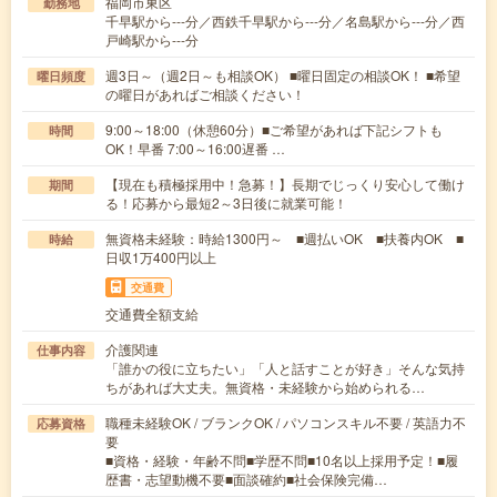
福岡市東区
勤務地
千早駅から---分／西鉄千早駅から---分／名島駅から---分／西
戸崎駅から---分
週3日～（週2日～も相談OK） ■曜日固定の相談OK！ ■希望
曜日頻度
の曜日があればご相談ください！
9:00～18:00（休憩60分）■ご希望があれば下記シフトも
時間
OK！早番 7:00～16:00遅番 …
【現在も積極採用中！急募！】長期でじっくり安心して働け
期間
る！応募から最短2～3日後に就業可能！
無資格未経験：時給1300円～ ■週払いOK ■扶養内OK ■
時給
日収1万400円以上
交通費
交通費全額支給
介護関連
仕事内容
「誰かの役に立ちたい」「人と話すことが好き」そんな気持
ちがあれば大丈夫。無資格・未経験から始められる…
職種未経験OK / ブランクOK / パソコンスキル不要 / 英語力不
応募資格
要
■資格・経験・年齢不問■学歴不問■10名以上採用予定！■履
歴書・志望動機不要■面談確約■社会保険完備…