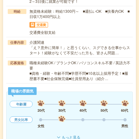
2～3日後に就業が可能です！
無資格未経験：時給1300円～ ■週払いOK ■扶養内OK ■
時給
日収1万400円以上
交通費
交通費全額支給
介護関連
仕事内容
「え？意外に簡単！」と思うくらい、スグできる仕事からス
タート！経験がなくて不安だった方も、皆さん問題…
職種未経験OK / ブランクOK / パソコンスキル不要 / 英語力不
応募資格
要
■資格・経験・年齢不問■学歴不問■10名以上採用予定！■履
歴書不要■社会保険完備■社員登用あり（紹介…
職場の雰囲気
年齢層
20代
30代
40代
50代
60代
男女比率
女性
男性
もっと見る