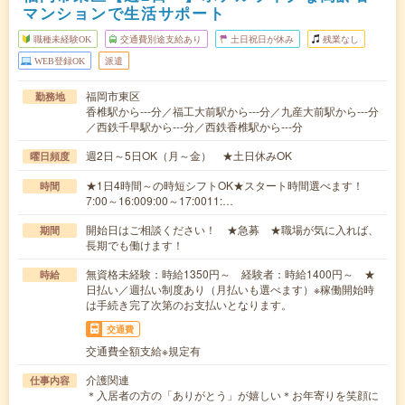
マンションで生活サポート
職種未経験OK
交通費別途支給あり
土日祝日が休み
残業なし
WEB登録OK
派遣
福岡市東区
勤務地
香椎駅から---分／福工大前駅から---分／九産大前駅から---分
／西鉄千早駅から---分／西鉄香椎駅から---分
週2日～5日OK（月～金） ★土日休みOK
曜日頻度
★1日4時間～の時短シフトOK★スタート時間選べます！
時間
7:00～16:009:00～17:0011:…
開始日はご相談ください！ ★急募 ★職場が気に入れば、
期間
長期でも働けます！
無資格未経験：時給1350円～ 経験者：時給1400円～ ★
時給
日払い／週払い制度あり（月払いも選べます）※稼働開始時
は手続き完了次第のお支払いとなります。
交通費
交通費全額支給※規定有
介護関連
仕事内容
＊入居者の方の「ありがとう」が嬉しい＊お年寄りを笑顔に