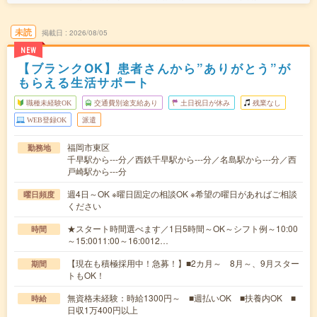
未読
掲載日
2026/08/05
NEW
【ブランクOK】患者さんから”ありがとう”が
もらえる生活サポート
職種未経験OK
交通費別途支給あり
土日祝日が休み
残業なし
WEB登録OK
派遣
福岡市東区
勤務地
千早駅から---分／西鉄千早駅から---分／名島駅から---分／西
戸崎駅から---分
週4日～OK ※曜日固定の相談OK ※希望の曜日があればご相談
曜日頻度
ください
★スタート時間選べます／1日5時間～OK～シフト例～10:00
時間
～15:0011:00～16:0012…
【現在も積極採用中！急募！】■2カ月～ 8月～、9月スター
期間
トもOK！
無資格未経験：時給1300円～ ■週払いOK ■扶養内OK ■
時給
日収1万400円以上