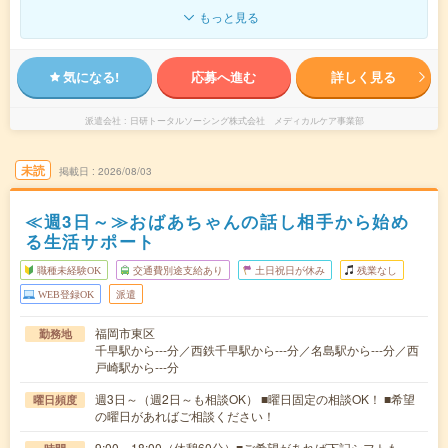
もっと見る
気になる!
応募へ進む
詳しく見る
派遣会社
日研トータルソーシング株式会社 メディカルケア事業部
未読
掲載日
2026/08/03
≪週3日～≫おばあちゃんの話し相手から始め
る生活サポート
職種未経験OK
交通費別途支給あり
土日祝日が休み
残業なし
WEB登録OK
派遣
福岡市東区
勤務地
千早駅から---分／西鉄千早駅から---分／名島駅から---分／西
戸崎駅から---分
週3日～（週2日～も相談OK） ■曜日固定の相談OK！ ■希望
曜日頻度
の曜日があればご相談ください！
9:00～18:00（休憩60分）■ご希望があれば下記シフトも