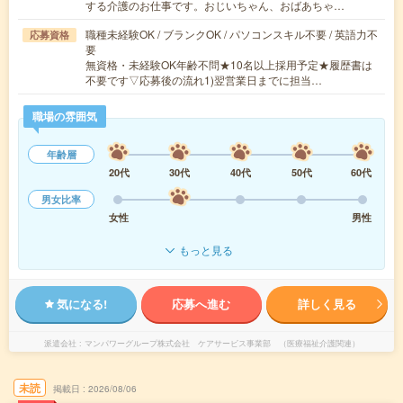
する介護のお仕事です。おじいちゃん、おばあちゃ…
職種未経験OK / ブランクOK / パソコンスキル不要 / 英語力不
応募資格
要
無資格・未経験OK年齢不問★10名以上採用予定★履歴書は
不要です▽応募後の流れ1)翌営業日までに担当…
職場の雰囲気
年齢層
20代
30代
40代
50代
60代
男女比率
女性
男性
もっと見る
気になる!
応募へ進む
詳しく見る
派遣会社
マンパワーグループ株式会社 ケアサービス事業部 （医療福祉介護関連）
未読
掲載日
2026/08/06