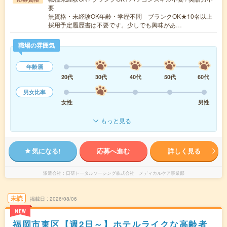
要
無資格・未経験OK年齢・学歴不問 ブランクOK★10名以上
採用予定履歴書は不要です。少しでも興味があ…
職場の雰囲気
年齢層
20代
30代
40代
50代
60代
男女比率
女性
男性
もっと見る
気になる!
応募へ進む
詳しく見る
派遣会社
日研トータルソーシング株式会社 メディカルケア事業部
未読
掲載日
2026/08/06
NEW
福岡市東区【週2日～】ホテルライクな高齢者