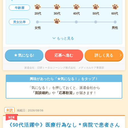
年齢層
20代
30代
40代
50代
60代
男女比率
女性
男性
もっと見る
気になる!
応募へ進む
詳しく見る
派遣会社
日研トータルソーシング株式会社 メディカルケア事業部
興味があったら「★気になる！」をタップ！
「気になる！」を押しておくと、派遣会社から
「面談確約」
や
「応募歓迎」
が届きます！
未読
掲載日
2026/08/06
NEW
《50代活躍中》医療行為なし＊病院で患者さん