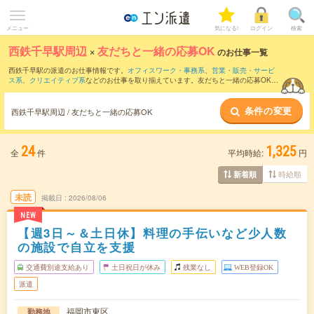
メニュー
気になる!
ログイン
検索
西鉄千早駅周辺
×
友だちと一緒の応募OK
のお仕事一覧
西鉄千早駅の派遣のお仕事情報です。
オフィスワーク・事務系
、
営業・販売・サービ
ス系
、
クリエイティブ系
などのお仕事を取り揃えています。友だちと一緒の応募OKの
条件の他に、
交通費別途支給あり
、
職種未経験OK
、
週4日勤務
などのこだわり条件も
取り揃えています。
条件の変更
西鉄千早駅周辺 / 友だちと一緒の応募OK
24
1,325
全
件
平均時給:
円
時給順
新着順
未読
掲載日
2026/08/06
NEW
【週3日～＆土日休】料理の手伝いなど少人数
の施設で自立を支援
交通費別途支給あり
土日祝日が休み
残業なし
WEB登録OK
派遣
福岡市東区
勤務地