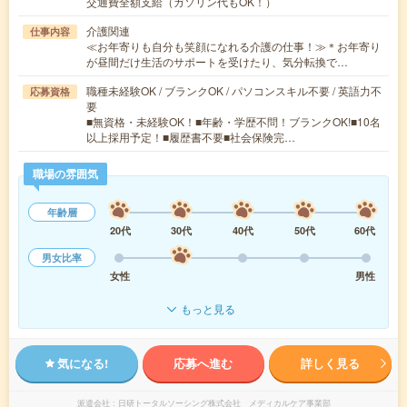
交通費全額支給（ガソリン代もOK！）
介護関連
仕事内容
≪お年寄りも自分も笑顔になれる介護の仕事！≫＊お年寄り
が昼間だけ生活のサポートを受けたり、気分転換で…
職種未経験OK / ブランクOK / パソコンスキル不要 / 英語力不
応募資格
要
■無資格・未経験OK！■年齢・学歴不問！ブランクOK!■10名
以上採用予定！■履歴書不要■社会保険完…
職場の雰囲気
年齢層
20代
30代
40代
50代
60代
男女比率
女性
男性
もっと見る
気になる!
応募へ進む
詳しく見る
派遣会社
日研トータルソーシング株式会社 メディカルケア事業部