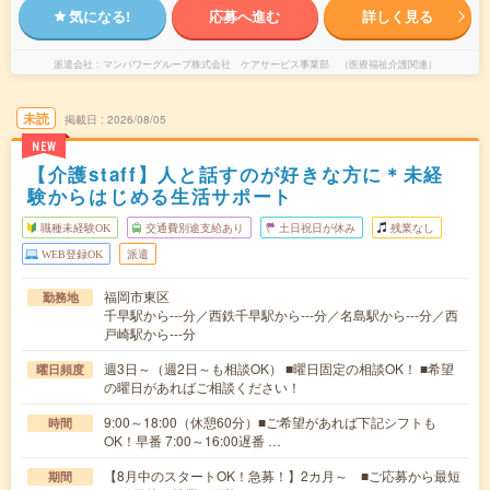
気になる!
応募へ進む
詳しく見る
派遣会社
マンパワーグループ株式会社 ケアサービス事業部 （医療福祉介護関連）
未読
掲載日
2026/08/05
NEW
【介護staff】人と話すのが好きな方に＊未経
験からはじめる生活サポート
職種未経験OK
交通費別途支給あり
土日祝日が休み
残業なし
WEB登録OK
派遣
福岡市東区
勤務地
千早駅から---分／西鉄千早駅から---分／名島駅から---分／西
戸崎駅から---分
週3日～（週2日～も相談OK） ■曜日固定の相談OK！ ■希望
曜日頻度
の曜日があればご相談ください！
9:00～18:00（休憩60分）■ご希望があれば下記シフトも
時間
OK！早番 7:00～16:00遅番 …
【8月中のスタートOK！急募！】2カ月～ ■ご応募から最短
期間