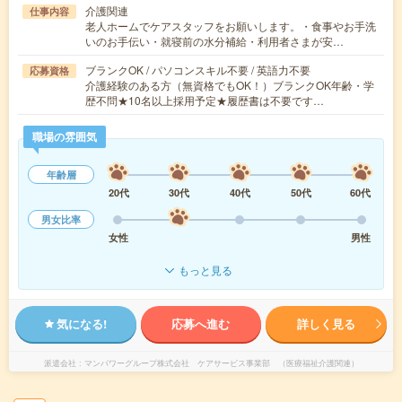
介護関連
仕事内容
老人ホームでケアスタッフをお願いします。・食事やお手洗
いのお手伝い・就寝前の水分補給・利用者さまが安…
ブランクOK / パソコンスキル不要 / 英語力不要
応募資格
介護経験のある方（無資格でもOK！）ブランクOK年齢・学
歴不問★10名以上採用予定★履歴書は不要です…
職場の雰囲気
年齢層
20代
30代
40代
50代
60代
男女比率
女性
男性
もっと見る
気になる!
応募へ進む
詳しく見る
派遣会社
マンパワーグループ株式会社 ケアサービス事業部 （医療福祉介護関連）