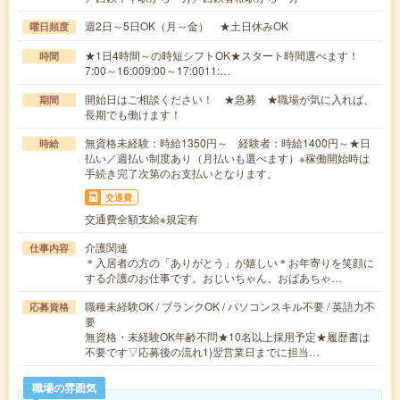
週2日～5日OK（月～金） ★土日休みOK
曜日頻度
★1日4時間～の時短シフトOK★スタート時間選べます！
時間
7:00～16:009:00～17:0011:…
開始日はご相談ください！ ★急募 ★職場が気に入れば、
期間
長期でも働けます！
無資格未経験：時給1350円～ 経験者：時給1400円～★日
時給
払い／週払い制度あり（月払いも選べます）※稼働開始時は
手続き完了次第のお支払いとなります。
交通費
交通費全額支給※規定有
介護関連
仕事内容
＊入居者の方の「ありがとう」が嬉しい＊お年寄りを笑顔に
する介護のお仕事です。おじいちゃん、おばあちゃ…
職種未経験OK / ブランクOK / パソコンスキル不要 / 英語力不
応募資格
要
無資格・未経験OK年齢不問★10名以上採用予定★履歴書は
不要です▽応募後の流れ1)翌営業日までに担当…
職場の雰囲気