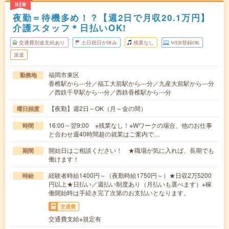
NEW
夜勤＝待機多め！？【週2日で月収20.1万円】
介護スタッフ＊日払いOK!
交通費別途支給あり
土日祝日が休み
残業なし
WEB登録OK
派遣
福岡市東区
勤務地
香椎駅から---分／福工大前駅から---分／九産大前駅から---分
／西鉄千早駅から---分／西鉄香椎駅から---分
【夜勤】週2日～OK（月～金の間）
曜日頻度
16:00～翌9:00 ※残業なし！※Wワークの場合、他のお仕事
時間
と合わせ週40時間超の就業はご案内で…
開始日はご相談ください！ ★職場が気に入れば、長期でも
期間
働けます！
経験者時給1400円～（夜勤時給1750円～）★日収2万5200
時給
円以上★日払い／週払い制度あり（月払いも選べます）※稼
働開始時は手続き完了次第のお支払いとなります。
交通費
交通費支給※規定有