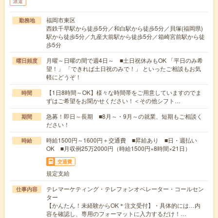
派遣
福岡市東区
勤務地
西鉄千早駅から徒歩5分／和白駅から徒歩5分／貝塚(福岡県)
駅から徒歩5分／九産大前駅から徒歩5分／箱崎宮前駅から徒
歩5分
月曜～日曜の間で週4日～ ■土日祝休みもOK 「平日のみ希
曜日頻度
望！」 「できれば土日祝のみで！」 といったご相談もお気
軽にどうぞ！
【1日8時間～OK】様々な時間帯をご用意していますのでま
時間
ずはご希望をお聞かせください！＜その他シフト…
急募！即日～長期 ■8月～・9月～の就業、短期もご相談く
期間
ださい！
時給1500円～1600円＋交通費 ■昇給あり ■日・週払い
時給
OK ■月収例25万2000円（時給1500円×8時間×21日）
交通費
規定支給
テレマーケティング・テレフォンオペレーター・コールセン
仕事内容
ター
【かんたん！未経験からOK＊注文受付】・具体的には…内
容を確認し、専用のフォーマットに入力するだけ！…