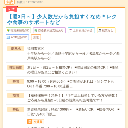
未読
掲載日
2026/08/05
NEW
【週3日～】少人数だから負担すくなめ＊レク
や食事のサポートなど
職種未経験OK
交通費別途支給あり
土日祝日が休み
残業なし
WEB登録OK
派遣
福岡市東区
勤務地
千早駅から---分／西鉄千早駅から---分／名島駅から---分／西
戸崎駅から---分
週3日～（週2日～も相談OK） ■曜日固定の相談OK！ ■希望
曜日頻度
の曜日があればご相談ください！
9:00～18:00（休憩60分）■ご希望があれば下記シフトも
時間
OK！早番 7:00～16:00遅番 …
【積極採用中！急募！】＊1年以上勤務している方が多数！
期間
ご応募から最短2～3日後の就業も相談可能です！
無資格未経験：時給1300円～ ■週払いOK ■扶養内OK ■
時給
日収1万400円以上
交通費