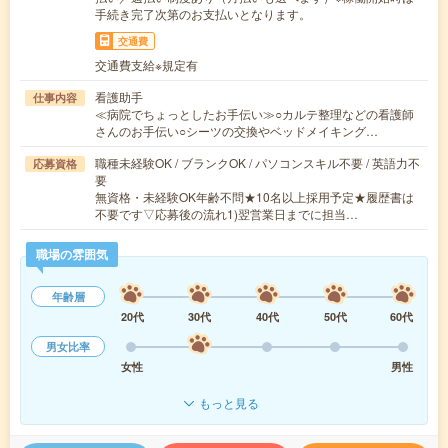
手続き完了次第のお支払いとなります。
交通費
交通費支給※規定有
看護助手
仕事内容
≪病院でちょっとしたお手伝い≫○カルテ整理などの看護師
さんのお手伝い○シーツの交換やベッドメイキング…
職種未経験OK / ブランクOK / パソコンスキル不要 / 英語力不
応募資格
要
無資格・未経験OK年齢不問★10名以上採用予定★履歴書は
不要です▽応募後の流れ1)翌営業日までに担当…
職場の雰囲気
年齢層
20代
30代
40代
50代
60代
男女比率
女性
男性
もっと見る