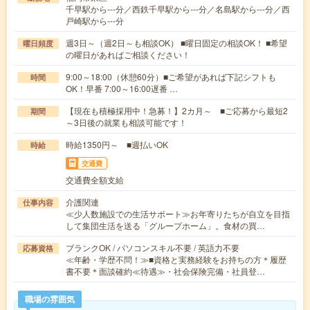
千早駅から---分／西鉄千早駅から---分／名島駅から---分／西
戸崎駅から---分
週3日～（週2日～も相談OK） ■曜日固定の相談OK！ ■希望
曜日頻度
の曜日があればご相談ください！
9:00～18:00（休憩60分）■ご希望があれば下記シフトも
時間
OK！早番 7:00～16:00遅番 …
【現在も積極採用中！急募！】2カ月～ ■ご応募から最短2
期間
～3日後の就業も相談可能です！
時給1350円～ ■週払いOK
時給
交通費
交通費全額支給
介護関連
仕事内容
≪少人数施設での生活サポート≫お年寄りたちが自立を目指
して集団生活を送る「グループホーム」。食材の買…
ブランクOK / パソコンスキル不要 / 英語力不要
応募資格
≪年齢・学歴不問！≫■資格と実務経験をお持ちの方＊履歴
書不要＊面談確約≪待遇≫・社会保険完備・社員登…
職場の雰囲気