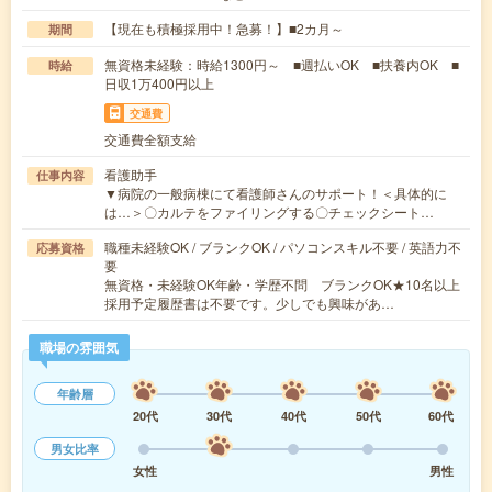
【現在も積極採用中！急募！】■2カ月～
期間
無資格未経験：時給1300円～ ■週払いOK ■扶養内OK ■
時給
日収1万400円以上
交通費
交通費全額支給
看護助手
仕事内容
▼病院の一般病棟にて看護師さんのサポート！＜具体的に
は…＞〇カルテをファイリングする〇チェックシート…
職種未経験OK / ブランクOK / パソコンスキル不要 / 英語力不
応募資格
要
無資格・未経験OK年齢・学歴不問 ブランクOK★10名以上
採用予定履歴書は不要です。少しでも興味があ…
職場の雰囲気
年齢層
20代
30代
40代
50代
60代
男女比率
女性
男性