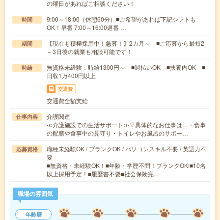
の曜日があればご相談ください！
9:00～18:00（休憩60分）■ご希望があれば下記シフトも
時間
OK！早番 7:00～16:00遅番 …
【現在も積極採用中！急募！】2カ月～ ■ご応募から最短2
期間
～3日後の就業も相談可能です！
無資格未経験：時給1300円～ ■週払いOK ■扶養内OK ■
時給
日収1万400円以上
交通費
交通費全額支給
介護関連
仕事内容
≪介護施設での生活サポート≫▽具体的なお仕事は…・食事
の配膳や食事中の見守り・トイレやお風呂のサポー…
職種未経験OK / ブランクOK / パソコンスキル不要 / 英語力不
応募資格
要
■無資格・未経験OK！■年齢・学歴不問！ブランクOK!■10名
以上採用予定！■履歴書不要■社会保険完…
職場の雰囲気
年齢層