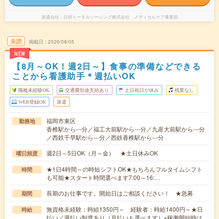
派遣会社
日研トータルソーシング株式会社 メディカルケア事業部
未読
掲載日
2026/08/05
NEW
【8月～OK！週2日～】食事の準備などできる
ことから看護助手＊週払いOK
職種未経験OK
交通費別途支給あり
土日祝日が休み
残業なし
WEB登録OK
派遣
福岡市東区
勤務地
香椎駅から---分／福工大前駅から---分／九産大前駅から---分
／西鉄千早駅から---分／西鉄香椎駅から---分
週2日～5日OK（月～金） ★土日休みOK
曜日頻度
★1日4時間～の時短シフトOK★もちろんフルタイムシフト
時間
も可能★スタート時間選べます7:00～16:…
長期のお仕事です。開始日はご相談ください！ ★急募
期間
無資格未経験：時給1350円～ 経験者：時給1400円～★日
時給
払い／週払い制度あり（月払いも選べます）※稼働開始時は