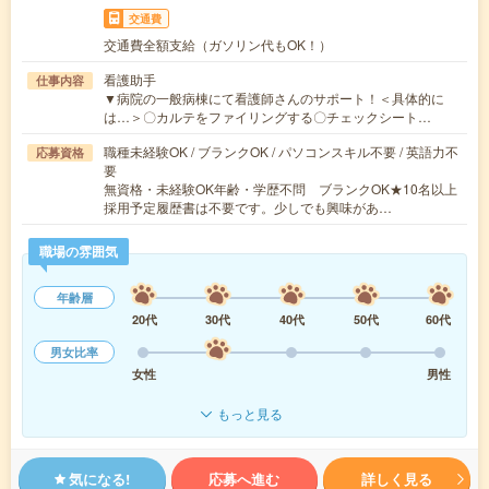
交通費
交通費全額支給（ガソリン代もOK！）
看護助手
仕事内容
▼病院の一般病棟にて看護師さんのサポート！＜具体的に
は…＞〇カルテをファイリングする〇チェックシート…
職種未経験OK / ブランクOK / パソコンスキル不要 / 英語力不
応募資格
要
無資格・未経験OK年齢・学歴不問 ブランクOK★10名以上
採用予定履歴書は不要です。少しでも興味があ…
職場の雰囲気
年齢層
20代
30代
40代
50代
60代
男女比率
女性
男性
もっと見る
気になる!
応募へ進む
詳しく見る