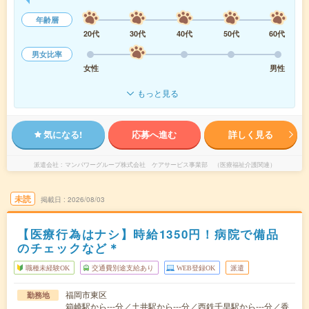
年齢層
20代
30代
40代
50代
60代
男女比率
女性
男性
もっと見る
気になる!
応募へ進む
詳しく見る
派遣会社
マンパワーグループ株式会社 ケアサービス事業部 （医療福祉介護関連）
未読
掲載日
2026/08/03
【医療行為はナシ】時給1350円！病院で備品
のチェックなど＊
職種未経験OK
交通費別途支給あり
WEB登録OK
派遣
福岡市東区
勤務地
箱崎駅から---分／土井駅から---分／西鉄千早駅から---分／香