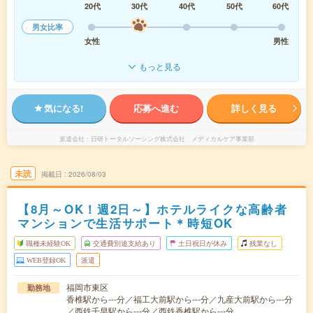
20代
30代
40代
50代
60代
男女比率
女性
男性
もっと見る
気になる!
応募へ進む
詳しく見る
派遣会社
日研トータルソーシング株式会社 メディカルケア事業部
未読
掲載日
2026/08/03
【8月～OK！週2日～】ホテルライクな高齢者
マンションで生活サポート＊時短OK
職種未経験OK
交通費別途支給あり
土日祝日が休み
残業なし
WEB登録OK
派遣
福岡市東区
勤務地
香椎駅から---分／福工大前駅から---分／九産大前駅から---分
／西鉄千早駅から---分／西鉄香椎駅から---分