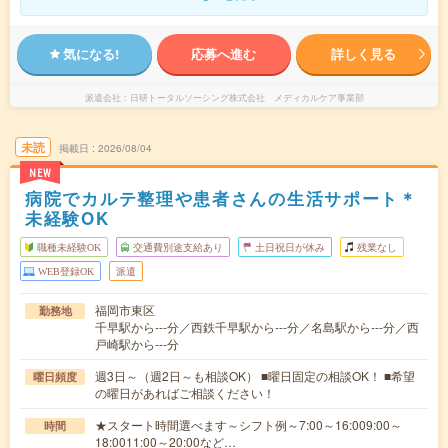
気になる!
応募へ進む
詳しく見る
派遣会社
日研トータルソーシング株式会社 メディカルケア事業部
未読
掲載日
2026/08/04
NEW
病院でカルテ整理や患者さんの生活サポート＊
未経験OK
職種未経験OK
交通費別途支給あり
土日祝日が休み
残業なし
WEB登録OK
派遣
福岡市東区
勤務地
千早駅から---分／西鉄千早駅から---分／名島駅から---分／西
戸崎駅から---分
週3日～（週2日～も相談OK） ■曜日固定の相談OK！ ■希望
曜日頻度
の曜日があればご相談ください！
★スタート時間選べます～シフト例～7:00～16:009:00～
時間
18:0011:00～20:00など…