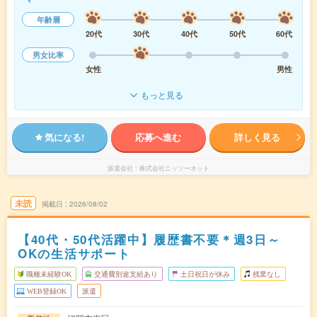
年齢層
20代
30代
40代
50代
60代
男女比率
女性
男性
もっと見る
気になる!
応募へ進む
詳しく見る
派遣会社
株式会社ニッソーネット
未読
掲載日
2026/08/02
【40代・50代活躍中】履歴書不要＊週3日～
OKの生活サポート
職種未経験OK
交通費別途支給あり
土日祝日が休み
残業なし
WEB登録OK
派遣