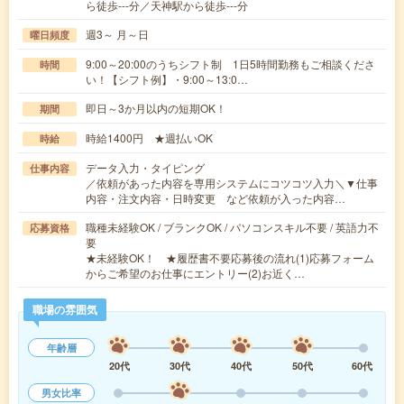
ら徒歩---分／天神駅から徒歩---分
週3～ 月～日
曜日頻度
9:00～20:00のうちシフト制 1日5時間勤務もご相談くださ
時間
い！【シフト例】・9:00～13:0…
即日～3か月以内の短期OK！
期間
時給1400円 ★週払いOK
時給
データ入力・タイピング
仕事内容
／依頼があった内容を専用システムにコツコツ入力＼▼仕事
内容・注文内容・日時変更 など依頼が入った内容…
職種未経験OK / ブランクOK / パソコンスキル不要 / 英語力不
応募資格
要
★未経験OK！ ★履歴書不要応募後の流れ(1)応募フォーム
からご希望のお仕事にエントリー(2)お近く…
職場の雰囲気
年齢層
20代
30代
40代
50代
60代
男女比率