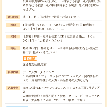
祇園(福岡県)駅から徒歩5分／天神駅から徒歩5分／呉服町(福
岡県)駅から徒歩5分／中洲川端駅から徒歩5分／東比恵駅か
ら徒歩5分
週2日～ 月～日の間でご希望ご相談ください！
曜日頻度
1日4時間～9：00～18：00上記の時間帯で1日4時間から
時間
OK！【例】9:00～13:00、10:…
【急募】即日～短期も長期もOK！就業開始日は、すぐも
期間
OK！8月～もご相談ください！
時給1600円（昇給あり） ※研修中も給与変動なし※規定に
時給
基づき日払い・週払いOK！
交通費
交通費支給(規定有)
データ入力・タイピング
仕事内容
＼未経験OK＊フォーマットにコツコツ入力／・契約情報の
入力・お名前や住所の入力・商品番号の入力などな…
職種未経験OK / ブランクOK / パソコンスキル不要 / 英語力不
応募資格
要
未経験大歓迎！学歴不問！＊髪色・ネイル・ピアス自由＊20
名以上大募集！＊副業・Wワーク・学生・主婦（…