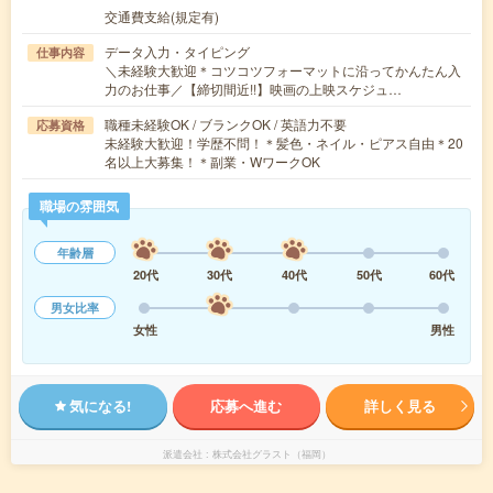
交通費支給(規定有)
データ入力・タイピング
仕事内容
＼未経験大歓迎＊コツコツフォーマットに沿ってかんたん入
力のお仕事／【締切間近!!】映画の上映スケジュ…
職種未経験OK / ブランクOK / 英語力不要
応募資格
未経験大歓迎！学歴不問！＊髪色・ネイル・ピアス自由＊20
名以上大募集！＊副業・WワークOK
職場の雰囲気
年齢層
20代
30代
40代
50代
60代
男女比率
女性
男性
気になる!
応募へ進む
詳しく見る
派遣会社
株式会社グラスト（福岡）