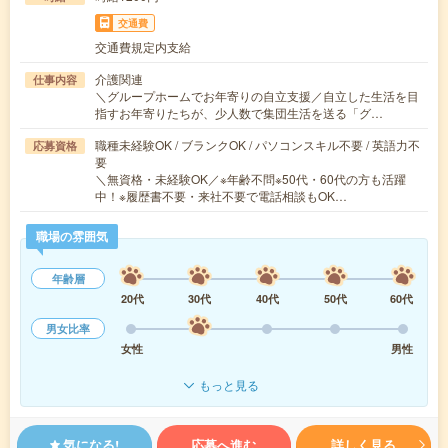
交通費
交通費規定内支給
介護関連
仕事内容
＼グループホームでお年寄りの自立支援／自立した生活を目
指すお年寄りたちが、少人数で集団生活を送る「グ…
職種未経験OK / ブランクOK / パソコンスキル不要 / 英語力不
応募資格
要
＼無資格・未経験OK／※年齢不問※50代・60代の方も活躍
中！※履歴書不要・来社不要で電話相談もOK…
職場の雰囲気
年齢層
20代
30代
40代
50代
60代
男女比率
女性
男性
もっと見る
気になる!
応募へ進む
詳しく見る