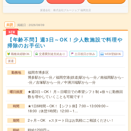
派遣会社
株式会社グルージョブ 福岡支店
未読
掲載日
2026/08/09
NEW
【年齢不問】週3日～OK！少人数施設で料理や
掃除のお手伝い
職種未経験OK
交通費別途支給あり
土日祝日が休み
WEB登録OK
派遣
福岡市博多区
勤務地
博多駅から---分／福岡空港(鉄道)駅から---分／南福岡駅から--
-分／吉塚駅から---分／中洲川端駅から---分
★週3日～OK！ 月～日曜日での希望シフト制 ※徐々に勤務回
曜日頻度
数を増やしていくことも可能です！
★1日6時間～OK！【シフト例】7:00～13:009:00～
時間
18:00（休憩1時間）12:00～1…
2ヶ月～OK ※スタート日はお気軽にご相談ください！
期間
時給1200円～
時給