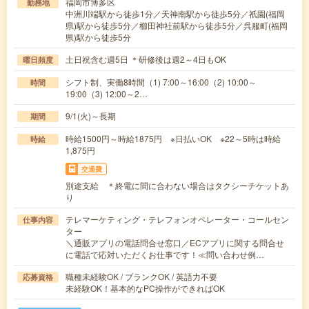
福岡市博多区
勤務地
中洲川端駅から徒歩1分／天神南駅から徒歩5分／祇園(福岡
県)駅から徒歩5分／櫛田神社前駅から徒歩5分／呉服町(福岡
県)駅から徒歩5分
土日祝含む週5日 ＊研修後は週2～4日もOK
曜日頻度
シフト制、実働8時間（1) 7:00～16:00（2) 10:00～
時間
19:00（3) 12:00～2…
9/1(火)～長期
期間
時給1500円～時給1875円 ※日払いOK ※22～5時は時給
時給
1,875円
交通費
別途支給 ＊終電に間に合わない場合はタクシーチケットあ
り
テレマーケティング・テレフォンオペレーター・コールセン
仕事内容
ター
＼通販アプリの電話問合せ窓口／ECアプリに関する問合せ
に電話で応対いただくお仕事です！≪問い合わせ例…
職種未経験OK / ブランクOK / 英語力不要
応募資格
未経験OK！基本的なPC操作ができればOK