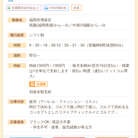
交通費別途支給あり
WEB登録OK
派遣
福岡市博多区
勤務地
祇園(福岡県)駅から---分／中洲川端駅から---分
シフト制
曜日頻度
9：30～18：30/12：30～21：30（実働8時間/休憩60分）
時間
即日～
期間
時給1300円～1300円 ・毎月末締め/翌月15日支払い・残業
時給
は1分単位で支給します・前払い制度（速払いドットコム導
入）
交通費
別途全額支給
販売（アパレル・ファッション・コスメ）
仕事内容
時計で決める。ゴルフで遊ぶ時計で遊ぶ。ゴルフで決めるを
コンセプトとしたリストブティックルイとゴルフブ…
ブランクOK / 英語力不要
応募資格
・学生不可・接客、販売経験が有る方