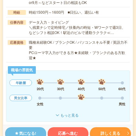
or9月～などスタート日の相談もOK
時給1500円～1600円 ■日払い、週払い有
時給
データ入力・タイピング
仕事内容
＼残業ナシで定時帰宅／扶養内の時短・Wワークで週3日、
などシフト相談OK！駅近のビルで通勤ラクラク≪…
職種未経験OK / ブランクOK / パソコンスキル不要 / 英語力不
応募資格
要
PCローマ字入力ができる方★未経験・ブランクのある方歓
迎★
職場の雰囲気
年齢層
20代
30代
40代
50代
60代
男女比率
女性
男性
もっと見る
気になる!
応募へ進む
詳しく見る