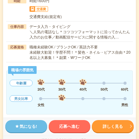
時給1600円
時給
交通費
交通費支給(規定有)
データ入力・タイピング
仕事内容
＼人気の電話なし＊コツコツフォーマットに沿ってかんたん
入力のお仕事／動画配信サービスに関する情報の入…
職種未経験OK / ブランクOK / 英語力不要
応募資格
未経験大歓迎！学歴不問！＊髪色・ネイル・ピアス自由＊20
名以上大募集！＊副業・WワークOK
職場の雰囲気
年齢層
20代
30代
40代
50代
60代
男女比率
女性
男性
気になる!
応募へ進む
詳しく見る