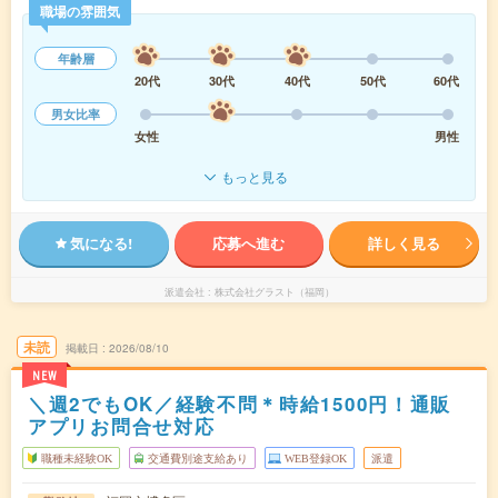
職場の雰囲気
年齢層
20代
30代
40代
50代
60代
男女比率
女性
男性
もっと見る
気になる!
応募へ進む
詳しく見る
派遣会社
株式会社グラスト（福岡）
未読
掲載日
2026/08/10
NEW
＼週2でもOK／経験不問＊時給1500円！通販
アプリお問合せ対応
職種未経験OK
交通費別途支給あり
WEB登録OK
派遣