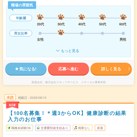
職場の雰囲気
年齢層
20代
30代
40代
50代
60代
男女比率
女性
男性
もっと見る
気になる!
応募へ進む
詳しく見る
派遣会社
株式会社スタッフサービス メディカル事業本部
未読
掲載日
2026/08/10
NEW
【100名募集！＊週3からOK】健康診断の結果
入力のお仕事
職種未経験OK
交通費別途支給あり
残業なし
派遣