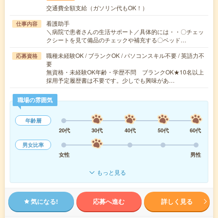
交通費全額支給（ガソリン代もOK！）
看護助手
仕事内容
＼病院で患者さんの生活サポート／具体的には・・〇チェッ
クシートを見て備品のチェックや補充する〇ベッド…
職種未経験OK / ブランクOK / パソコンスキル不要 / 英語力不
応募資格
要
無資格・未経験OK年齢・学歴不問 ブランクOK★10名以上
採用予定履歴書は不要です。少しでも興味があ…
職場の雰囲気
年齢層
20代
30代
40代
50代
60代
男女比率
女性
男性
もっと見る
気になる!
応募へ進む
詳しく見る