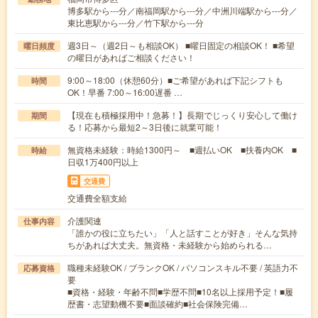
博多駅から---分／南福岡駅から---分／中洲川端駅から---分／
東比恵駅から---分／竹下駅から---分
週3日～（週2日～も相談OK） ■曜日固定の相談OK！ ■希望
曜日頻度
の曜日があればご相談ください！
9:00～18:00（休憩60分）■ご希望があれば下記シフトも
時間
OK！早番 7:00～16:00遅番 …
【現在も積極採用中！急募！】長期でじっくり安心して働け
期間
る！応募から最短2～3日後に就業可能！
無資格未経験：時給1300円～ ■週払いOK ■扶養内OK ■
時給
日収1万400円以上
交通費
交通費全額支給
介護関連
仕事内容
「誰かの役に立ちたい」「人と話すことが好き」そんな気持
ちがあれば大丈夫。無資格・未経験から始められる…
職種未経験OK / ブランクOK / パソコンスキル不要 / 英語力不
応募資格
要
■資格・経験・年齢不問■学歴不問■10名以上採用予定！■履
歴書・志望動機不要■面談確約■社会保険完備…