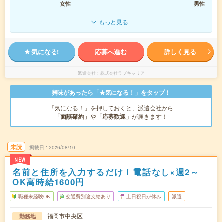
女性
男性
もっと見る
気になる!
応募へ進む
詳しく見る
派遣会社
株式会社ラブキャリア
興味があったら「★気になる！」をタップ！
「気になる！」を押しておくと、派遣会社から
「面談確約」
や
「応募歓迎」
が届きます！
未読
掲載日
2026/08/10
NEW
名前と住所を入力するだけ！電話なし×週2～
OK高時給1600円
職種未経験OK
交通費別途支給あり
土日祝日が休み
派遣
福岡市中央区
勤務地