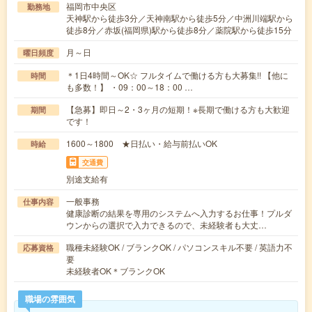
福岡市中央区
勤務地
天神駅から徒歩3分／天神南駅から徒歩5分／中洲川端駅から
徒歩8分／赤坂(福岡県)駅から徒歩8分／薬院駅から徒歩15分
月～日
曜日頻度
＊1日4時間～OK☆ フルタイムで働ける方も大募集!! 【他に
時間
も多数！】 ・09：00～18：00 …
【急募】即日～2・3ヶ月の短期！※長期で働ける方も大歓迎
期間
です！
1600～1800 ★日払い・給与前払いOK
時給
交通費
別途支給有
一般事務
仕事内容
健康診断の結果を専用のシステムへ入力するお仕事！プルダ
ウンからの選択で入力できるので、未経験者も大丈…
職種未経験OK / ブランクOK / パソコンスキル不要 / 英語力不
応募資格
要
未経験者OK＊ブランクOK
職場の雰囲気