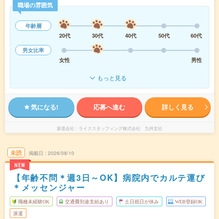
職場の雰囲気
年齢層
20代
30代
40代
50代
60代
男女比率
女性
男性
もっと見る
気になる!
応募へ進む
詳しく見る
派遣会社
ライクスタッフィング株式会社 九州支社
未読
掲載日
2026/08/10
NEW
【年齢不問＊週3日～OK】病院内でカルテ運び
＊メッセンジャー
職種未経験OK
交通費別途支給あり
土日祝日が休み
WEB登録OK
派遣