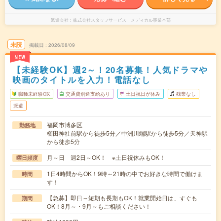
派遣会社
株式会社スタッフサービス メディカル事業本部
未読
掲載日
2026/08/09
NEW
【未経験OK】週2～！20名募集！人気ドラマや
映画のタイトルを入力！電話なし
職種未経験OK
交通費別途支給あり
土日祝日が休み
残業なし
派遣
福岡市博多区
勤務地
櫛田神社前駅から徒歩5分／中洲川端駅から徒歩5分／天神駅
から徒歩5分
月～日 週2日～OK！ ※土日祝休みもOK！
曜日頻度
1日4時間からOK！9時～21時の中でお好きな時間で働けま
時間
す！
【急募】即日～短期も長期もOK！就業開始日は、すぐも
期間
OK！8月～・9月～もご相談ください！