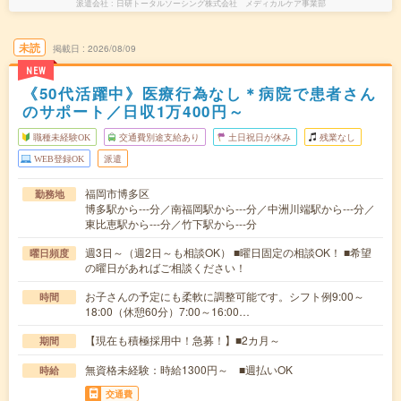
派遣会社
日研トータルソーシング株式会社 メディカルケア事業部
未読
掲載日
2026/08/09
NEW
《50代活躍中》医療行為なし＊病院で患者さん
のサポート／日収1万400円～
職種未経験OK
交通費別途支給あり
土日祝日が休み
残業なし
WEB登録OK
派遣
福岡市博多区
勤務地
博多駅から---分／南福岡駅から---分／中洲川端駅から---分／
東比恵駅から---分／竹下駅から---分
週3日～（週2日～も相談OK） ■曜日固定の相談OK！ ■希望
曜日頻度
の曜日があればご相談ください！
お子さんの予定にも柔軟に調整可能です。シフト例9:00～
時間
18:00（休憩60分）7:00～16:00…
【現在も積極採用中！急募！】■2カ月～
期間
無資格未経験：時給1300円～ ■週払いOK
時給
交通費