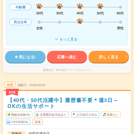
年齢層
20代
30代
40代
50代
60代
男女比率
女性
男性
もっと見る
気になる!
応募へ進む
詳しく見る
派遣会社
株式会社トライバルユニット
未読
掲載日
2026/08/09
NEW
【40代・50代活躍中】履歴書不要＊週3日～
OKの生活サポート
職種未経験OK
交通費別途支給あり
土日祝日が休み
残業なし
WEB登録OK
派遣
福岡市博多区
勤務地