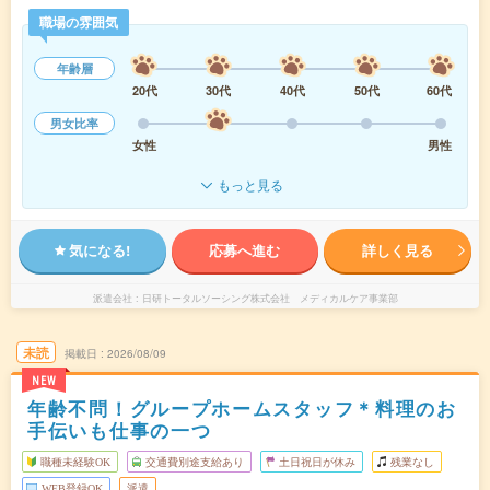
職場の雰囲気
年齢層
20代
30代
40代
50代
60代
男女比率
女性
男性
もっと見る
気になる!
応募へ進む
詳しく見る
派遣会社
日研トータルソーシング株式会社 メディカルケア事業部
未読
掲載日
2026/08/09
NEW
年齢不問！グループホームスタッフ＊料理のお
手伝いも仕事の一つ
職種未経験OK
交通費別途支給あり
土日祝日が休み
残業なし
WEB登録OK
派遣