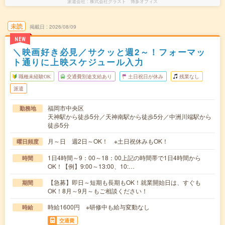
派遣会社
株式会社グラスト 博多オフィス
未読
掲載日
2026/08/09
NEW
＼映画好き必見／サクッと週2～！フォーマッ
ト通りに上映スケジュール入力
職種未経験OK
交通費別途支給あり
土日祝日が休み
残業なし
派遣
福岡市中央区
勤務地
天神駅から徒歩5分／天神南駅から徒歩5分／中洲川端駅から
徒歩5分
月～日 週2日～OK！ ※土日祝休みもOK！
曜日頻度
1日4時間～9：00～18：00上記の時間帯で1日4時間から
時間
OK！【例】9:00～13:00、10:…
【急募】即日～短期も長期もOK！就業開始日は、すぐも
期間
OK！8月～9月～もご相談ください！
時給1600円 ※研修中も給与変動なし
時給
交通費