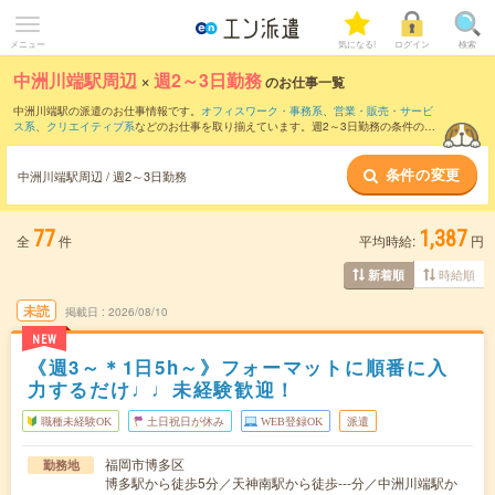
メニュー
気になる!
ログイン
検索
中洲川端駅周辺
×
週2～3日勤務
のお仕事一覧
中洲川端駅の派遣のお仕事情報です。
オフィスワーク・事務系
、
営業・販売・サービ
ス系
、
クリエイティブ系
などのお仕事を取り揃えています。週2～3日勤務の条件の他
に、
交通費別途支給あり
、
職種未経験OK
、
友だちと一緒の応募OK
などのこだわり条
件も取り揃えています。
条件の変更
中洲川端駅周辺 / 週2～3日勤務
77
1,387
全
件
平均時給:
円
時給順
新着順
未読
掲載日
2026/08/10
NEW
《週3～＊1日5h～》フォーマットに順番に入
力するだけ♩♩未経験歓迎！
職種未経験OK
土日祝日が休み
WEB登録OK
派遣
福岡市博多区
勤務地
博多駅から徒歩5分／天神南駅から徒歩---分／中洲川端駅か