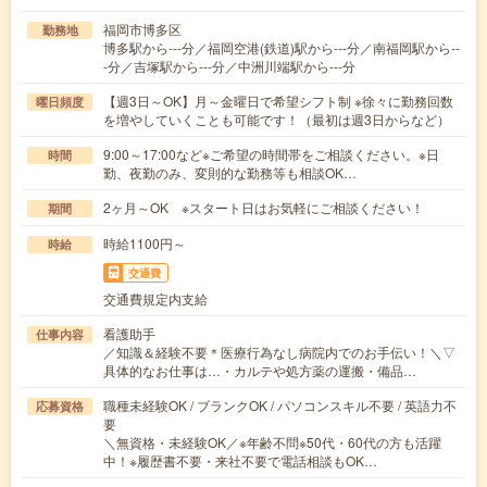
福岡市博多区
勤務地
博多駅から---分／福岡空港(鉄道)駅から---分／南福岡駅から--
-分／吉塚駅から---分／中洲川端駅から---分
【週3日～OK】月～金曜日で希望シフト制 ※徐々に勤務回数
曜日頻度
を増やしていくことも可能です！（最初は週3日からなど）
9:00～17:00など※ご希望の時間帯をご相談ください。※日
時間
勤、夜勤のみ、変則的な勤務等も相談OK…
2ヶ月～OK ※スタート日はお気軽にご相談ください！
期間
時給1100円～
時給
交通費
交通費規定内支給
看護助手
仕事内容
／知識＆経験不要＊医療行為なし病院内でのお手伝い！＼▽
具体的なお仕事は…・カルテや処方薬の運搬・備品…
職種未経験OK / ブランクOK / パソコンスキル不要 / 英語力不
応募資格
要
＼無資格・未経験OK／※年齢不問※50代・60代の方も活躍
中！※履歴書不要・来社不要で電話相談もOK…