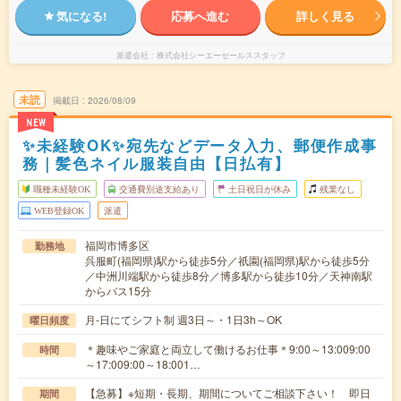
気になる!
応募へ進む
詳しく見る
派遣会社
株式会社シーエーセールススタッフ
未読
掲載日
2026/08/09
NEW
✨未経験OK✨宛先などデータ入力、郵便作成事
務｜髪色ネイル服装自由【日払有】
職種未経験OK
交通費別途支給あり
土日祝日が休み
残業なし
WEB登録OK
派遣
福岡市博多区
勤務地
呉服町(福岡県)駅から徒歩5分／祇園(福岡県)駅から徒歩5分
／中洲川端駅から徒歩8分／博多駅から徒歩10分／天神南駅
からバス15分
月-日にてシフト制 週3日～・1日3h～OK
曜日頻度
＊趣味やご家庭と両立して働けるお仕事＊9:00～13:009:00
時間
～17:009:00～18:001…
【急募】※短期・長期、期間についてご相談下さい！ 即日
期間