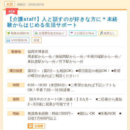
未読
掲載日
2026/08/09
NEW
【介護staff】人と話すのが好きな方に＊未経
験からはじめる生活サポート
職種未経験OK
交通費別途支給あり
土日祝日が休み
残業なし
WEB登録OK
派遣
福岡市博多区
勤務地
博多駅から---分／南福岡駅から---分／中洲川端駅から---分／
東比恵駅から---分／竹下駅から---分
週3日～（週2日～も相談OK） ■曜日固定の相談OK！ ■希望
曜日頻度
の曜日があればご相談ください！
9:00～18:00（休憩60分）■ご希望があれば下記シフトも
時間
OK！早番 7:00～16:00遅番 …
【8月中のスタートOK！急募！】2カ月～ ■ご応募から最短
期間
2～3日後に就業が可能です！
無資格未経験：時給1300円～ ■週払いOK ■扶養内OK ■
時給
日収1万400円以上
交通費