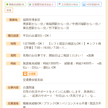
職種未経験OK
交通費別途支給あり
土日祝日が休み
WEB登録OK
派遣
福岡市博多区
勤務地
博多駅から---分／南福岡駅から---分／中洲川端駅から---分／
東比恵駅から---分／竹下駅から---分
平日のみ週3日～OK！
曜日頻度
1日7時間～OK！ 【シフト固定の相談もOK！】▼シフト例
時間
【早番】7:00～16:00／7:30～1…
長期のお仕事です。開始日はご相談ください！ ※急募
期間
無資格未経験：時給1350円～ 経験者：時給1400円～ ※前
時給
払い・日払い・週払いOK
交通費
交通費全額支給
介護関連
仕事内容
日常の生活サポートをメインにお願いします。具体的に
は… ・起床のサポート「今日はいい天気ですよ！」な…
職種未経験OK / ブランクOK / パソコンスキル不要 / 英語力不
応募資格
要