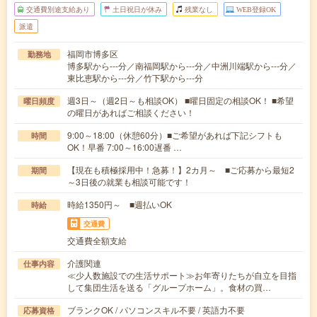
交通費別途支給あり
土日祝日が休み
残業なし
WEB登録OK
派遣
福岡市博多区
勤務地
博多駅から---分／南福岡駅から---分／中洲川端駅から---分／
東比恵駅から---分／竹下駅から---分
週3日～（週2日～も相談OK） ■曜日固定の相談OK！ ■希望
曜日頻度
の曜日があればご相談ください！
9:00～18:00（休憩60分）■ご希望があれば下記シフトも
時間
OK！早番 7:00～16:00遅番 …
【現在も積極採用中！急募！】2カ月～ ■ご応募から最短2
期間
～3日後の就業も相談可能です！
時給1350円～ ■週払いOK
時給
交通費
交通費全額支給
介護関連
仕事内容
≪少人数施設での生活サポート≫お年寄りたちが自立を目指
して集団生活を送る「グループホーム」。食材の買…
ブランクOK / パソコンスキル不要 / 英語力不要
応募資格