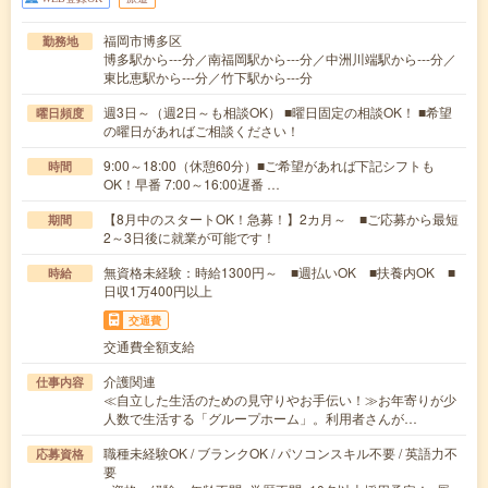
福岡市博多区
勤務地
博多駅から---分／南福岡駅から---分／中洲川端駅から---分／
東比恵駅から---分／竹下駅から---分
週3日～（週2日～も相談OK） ■曜日固定の相談OK！ ■希望
曜日頻度
の曜日があればご相談ください！
9:00～18:00（休憩60分）■ご希望があれば下記シフトも
時間
OK！早番 7:00～16:00遅番 …
【8月中のスタートOK！急募！】2カ月～ ■ご応募から最短
期間
2～3日後に就業が可能です！
無資格未経験：時給1300円～ ■週払いOK ■扶養内OK ■
時給
日収1万400円以上
交通費
交通費全額支給
介護関連
仕事内容
≪自立した生活のための見守りやお手伝い！≫お年寄りが少
人数で生活する「グループホーム」。利用者さんが…
職種未経験OK / ブランクOK / パソコンスキル不要 / 英語力不
応募資格
要