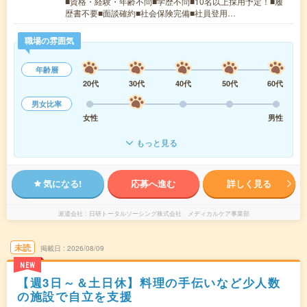
■資格・経験・年齢不問■学歴不問■10名以上採用予定！■履
歴書不要■面談確約■社会保険完備■社員登用…
職場の雰囲気
年齢層
20代
30代
40代
50代
60代
男女比率
女性
男性
もっと見る
気になる!
応募へ進む
詳しく見る
派遣会社
日研トータルソーシング株式会社 メディカルケア事業部
未読
掲載日
2026/08/09
NEW
【週3日～＆土日休】料理の手伝いなど少人数
の施設で自立を支援