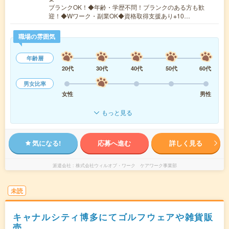
ブランクOK！◆年齢・学歴不問！ブランクのある方も歓
迎！◆Wワーク・副業OK◆資格取得支援あり※10…
職場の雰囲気
年齢層
20代
30代
40代
50代
60代
男女比率
女性
男性
もっと見る
気になる!
応募へ進む
詳しく見る
派遣会社
株式会社ウィルオブ・ワーク ケアワーク事業部
未読
キャナルシティ博多にてゴルフウェアや雑貨販
売