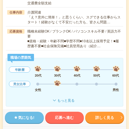
交通費全額支給
介護関連
仕事内容
「え？意外に簡単！」と思うくらい、スグできる仕事からス
タート！経験がなくて不安だった方も、皆さん問題…
職種未経験OK / ブランクOK / パソコンスキル不要 / 英語力不
応募資格
要
■資格・経験・年齢不問■学歴不問■10名以上採用予定！■履
歴書不要■社会保険完備■社員登用あり（紹介…
職場の雰囲気
年齢層
20代
30代
40代
50代
60代
男女比率
女性
男性
もっと見る
気になる!
応募へ進む
詳しく見る