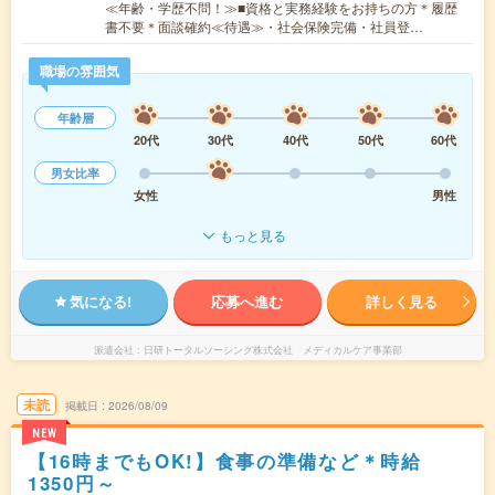
≪年齢・学歴不問！≫■資格と実務経験をお持ちの方＊履歴
書不要＊面談確約≪待遇≫・社会保険完備・社員登…
職場の雰囲気
年齢層
20代
30代
40代
50代
60代
男女比率
女性
男性
もっと見る
気になる!
応募へ進む
詳しく見る
派遣会社
日研トータルソーシング株式会社 メディカルケア事業部
未読
掲載日
2026/08/09
NEW
【16時までもOK!】食事の準備など＊時給
1350円～