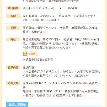
川河童駅から---分／豊津(福岡県)駅から---分
週2日～5日OK（月～金） ★土日休みOK
曜日頻度
★1日4時間～の時短シフトOK★スタート時間選べます！
時間
7:00～16:009:00～17:0011:…
開始日はご相談ください！ ★急募 ★職場が気に入れば、
期間
長期でも働けます！
無資格未経験：時給1300円～ 経験者：時給1400円～★日
時給
払い／週払い制度あり（月払いも選べます）※稼働開始時は
手続き完了次第のお支払いとなります。
交通費
交通費全額支給※規定有
介護関連
仕事内容
＊入居者の方の「ありがとう」が嬉しい＊お年寄りを笑顔に
する介護のお仕事です。おじいちゃん、おばあちゃ…
職種未経験OK / ブランクOK / パソコンスキル不要 / 英語力不
応募資格
要
無資格・未経験OK年齢不問★10名以上採用予定★履歴書は
不要です▽応募後の流れ1)翌営業日までに担当…
職場の雰囲気