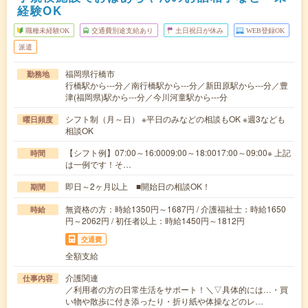
経験OK
職種未経験OK
交通費別途支給あり
土日祝日が休み
WEB登録OK
派遣
福岡県行橋市
勤務地
行橋駅から---分／南行橋駅から---分／新田原駅から---分／豊
津(福岡県)駅から---分／今川河童駅から---分
シフト制（月～日） ※平日のみなどの相談もOK ※週3なども
曜日頻度
相談OK
【シフト例】07:00～16:0009:00～18:0017:00～09:00※ 上記
時間
は一例です！そ…
即日～2ヶ月以上 ■開始日の相談OK！
期間
無資格の方：時給1350円～1687円 / 介護福祉士：時給1650
時給
円～2062円 / 初任者以上：時給1450円～1812円
交通費
全額支給
介護関連
仕事内容
／利用者の方の日常生活をサポート！＼▽具体的には…・買
い物や散歩に付き添ったり・折り紙や体操などのレ…