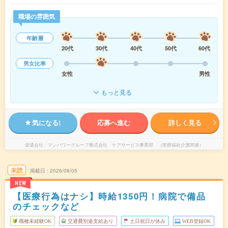
職場の雰囲気
年齢層
20代
30代
40代
50代
60代
男女比率
女性
男性
もっと見る
気になる!
応募へ進む
詳しく見る
派遣会社
マンパワーグループ株式会社 ケアサービス事業部 （医療福祉介護関連）
未読
掲載日
2026/08/05
NEW
【医療行為はナシ】時給1350円！病院で備品
のチェックなど
職種未経験OK
交通費別途支給あり
土日祝日が休み
WEB登録OK