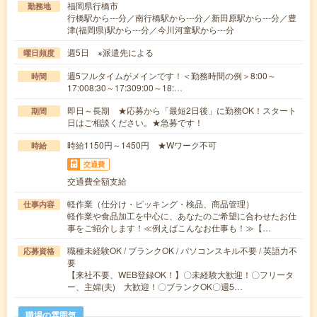
福岡県行橋市
勤務地
行橋駅から---分／南行橋駅から---分／新田原駅から---分／豊
津(福岡県)駅から---分／今川河童駅から---分
週5日 ※派遣先による
曜日頻度
週5フルタイムがメインです！＜勤務時間の例＞8:00～
時間
17:008:30～17:309:00～18:…
即日～長期 ★応募から「最短2日後」に勤務OK！スタート
期間
日はご相談ください。★急募です！
時給1150円～1450円 ★Wワーク不可
時給
交通費
交通費全額支給
軽作業（仕分け・ピッキング・検品、商品管理）
仕事内容
軽作業や食品加工を中心に、あなたのご希望に合わせたお仕
事をご紹介します！≪例えばこんなお仕事も！≫【…
職種未経験OK / ブランクOK / パソコンスキル不要 / 英語力不
応募資格
要
【来社不要、WEB登録OK！】〇未経験大歓迎！〇フリータ
ー、主婦(夫) 大歓迎！〇ブランクOK〇週5…
職場の雰囲気