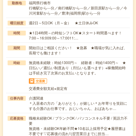
福岡県行橋市
勤務地
行橋駅から---分／南行橋駅から---分／新田原駅から---分／今
川河童駅から---分／豊津(福岡県)駅から---分
週2日～5日OK（月～金） ★土日休みOK
曜日頻度
★1日4時間～の時短シフトOK★スタート時間選べます！
時間
7:00～16:009:00～17:0011:…
開始日はご相談ください！ ★急募 ★職場が気に入れば、
期間
長期でも働けます！
無資格未経験：時給1300円～ 経験者：時給1400円～ ★
時給
日払い／週払い制度あり（月払いも選べます）※稼働開始時
は手続き完了次第のお支払いとなります。
交通費
交通費全額支給※規定有
介護関連
仕事内容
＊入居者の方の「ありがとう」が嬉しい＊お年寄りを笑顔に
する介護のお仕事です。おじいちゃん、おばあちゃ…
職種未経験OK / ブランクOK / パソコンスキル不要 / 英語力不
応募資格
要
無資格・未経験OK年齢不問★10名以上採用予定★履歴書は
不要です▽応募後の流れ1)翌営業日までに担当…