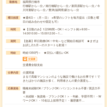
福岡県行橋市
勤務地
行橋駅から---分／南行橋駅から---分／新田原駅から---分／今
川河童駅から---分／豊津(福岡県)駅から---分
★週4日～（月～日） ※希望のシフトを毎月提出（日数と曜
曜日頻度
日の組み合わせや固定も可）
★【日勤のみ】1日5時間～OK！≪シフト例≫9:00～
時間
14:0010:00～15:0012:00～1…
【急募】即日勤務OK！中旬～など開始日相談可 ★まずは
期間
お試し2カ月～のスタートも歓迎！
時給1350円～ ★日払い/週払いOK
時給
交通費
交通費全額支給
介護関連
仕事内容
まるで高級マンションのような施設で働けるお仕事です！で
きたばかりの施設が多く、利用者さんの要介護度も…
職種未経験OK / ブランクOK / パソコンスキル不要 / 英語力不
応募資格
要
＜未経験・無資格・ブランクOK！＞・年齢、学歴不問！・W
ワークOK！・10名以上採用予定！・履歴書不…