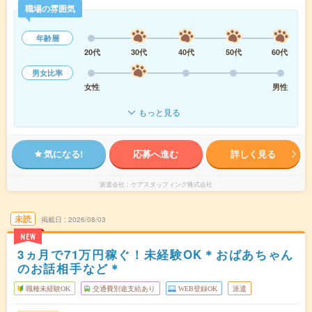
職場の雰囲気
年齢層
20代
30代
40代
50代
60代
男女比率
女性
男性
もっと見る
気になる!
応募へ進む
詳しく見る
派遣会社
ケアスタッフィング株式会社
未読
掲載日
2026/08/03
NEW
3ヵ月で71万円稼ぐ！未経験OK＊おばあちゃん
のお話相手など＊
職種未経験OK
交通費別途支給あり
WEB登録OK
派遣