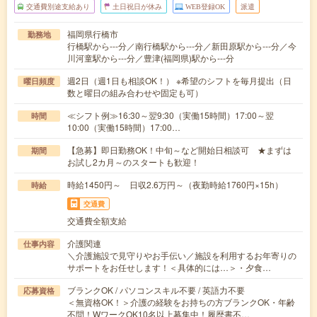
交通費別途支給あり
土日祝日が休み
WEB登録OK
派遣
福岡県行橋市
勤務地
行橋駅から---分／南行橋駅から---分／新田原駅から---分／今
川河童駅から---分／豊津(福岡県)駅から---分
週2日（週1日も相談OK！） ※希望のシフトを毎月提出（日
曜日頻度
数と曜日の組み合わせや固定も可）
≪シフト例≫16:30～翌9:30（実働15時間）17:00～翌
時間
10:00（実働15時間）17:00…
【急募】即日勤務OK！中旬～など開始日相談可 ★まずは
期間
お試し2カ月～のスタートも歓迎！
時給1450円～ 日収2.6万円～（夜勤時給1760円×15h）
時給
交通費
交通費全額支給
介護関連
仕事内容
＼介護施設で見守りやお手伝い／施設を利用するお年寄りの
サポートをお任せします！＜具体的には…＞・夕食…
ブランクOK / パソコンスキル不要 / 英語力不要
応募資格
＜無資格OK！＞介護の経験をお持ちの方ブランクOK・年齢
不問！WワークOK10名以上募集中！履歴書不…