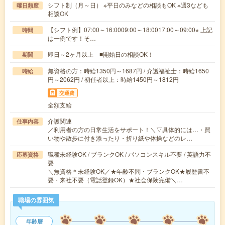
シフト制（月～日） ※平日のみなどの相談もOK ※週3なども
曜日頻度
相談OK
【シフト例】07:00～16:0009:00～18:0017:00～09:00※ 上記
時間
は一例です！そ…
即日～2ヶ月以上 ■開始日の相談OK！
期間
無資格の方：時給1350円～1687円 / 介護福祉士：時給1650
時給
円～2062円 / 初任者以上：時給1450円～1812円
交通費
全額支給
介護関連
仕事内容
／利用者の方の日常生活をサポート！＼▽具体的には…・買
い物や散歩に付き添ったり・折り紙や体操などのレ…
職種未経験OK / ブランクOK / パソコンスキル不要 / 英語力不
応募資格
要
＼無資格＊未経験OK／★年齢不問・ブランクOK★履歴書不
要・来社不要（電話登録OK）★社会保険完備＼…
職場の雰囲気
年齢層