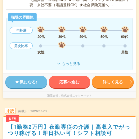
要・来社不要（電話登録OK）★社会保険完備＼…
職場の雰囲気
年齢層
20代
30代
40代
50代
60代
男女比率
女性
男性
もっと見る
気になる!
応募へ進む
詳しく見る
派遣会社
株式会社ニッソーネット
未読
掲載日
2026/08/05
NEW
【1勤務2万円】夜勤専従の介護｜高収入でがっ
つり稼げる！即日払い可！シフト相談可