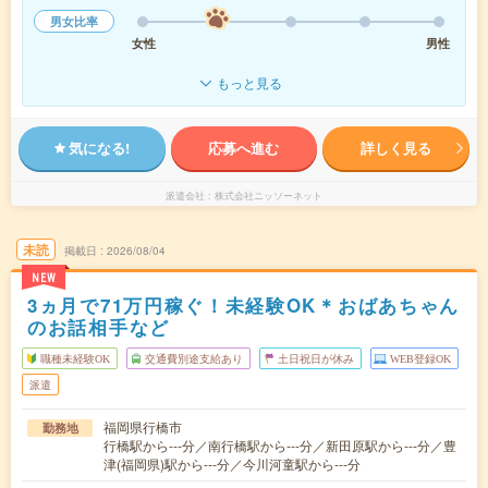
男女比率
女性
男性
もっと見る
気になる!
応募へ進む
詳しく見る
派遣会社
株式会社ニッソーネット
未読
掲載日
2026/08/04
NEW
3ヵ月で71万円稼ぐ！未経験OK＊おばあちゃん
のお話相手など
職種未経験OK
交通費別途支給あり
土日祝日が休み
WEB登録OK
派遣
福岡県行橋市
勤務地
行橋駅から---分／南行橋駅から---分／新田原駅から---分／豊
津(福岡県)駅から---分／今川河童駅から---分