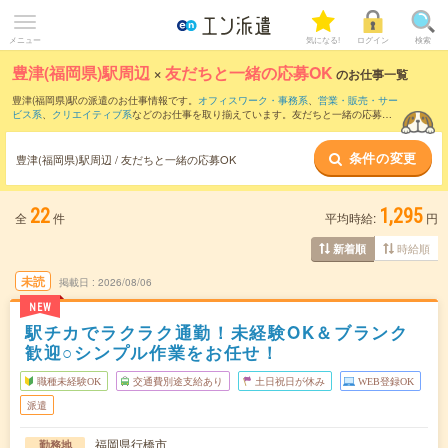
メニュー
気になる!
ログイン
検索
豊津(福岡県)駅周辺
×
友だちと一緒の応募OK
のお仕事一覧
豊津(福岡県)駅の派遣のお仕事情報です。
オフィスワーク・事務系
、
営業・販売・サー
ビス系
、
クリエイティブ系
などのお仕事を取り揃えています。友だちと一緒の応募OK
の条件の他に、
交通費別途支給あり
、
職種未経験OK
、
週4日勤務
などのこだわり条件
も取り揃えています。
条件の変更
豊津(福岡県)駅周辺 / 友だちと一緒の応募OK
22
1,295
全
件
平均時給:
円
時給順
新着順
未読
掲載日
2026/08/06
NEW
駅チカでラクラク通勤！未経験OK＆ブランク
歓迎○シンプル作業をお任せ！
職種未経験OK
交通費別途支給あり
土日祝日が休み
WEB登録OK
派遣
福岡県行橋市
勤務地