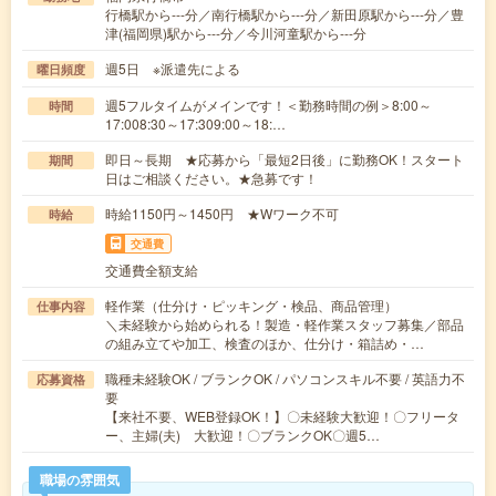
行橋駅から---分／南行橋駅から---分／新田原駅から---分／豊
津(福岡県)駅から---分／今川河童駅から---分
週5日 ※派遣先による
曜日頻度
週5フルタイムがメインです！＜勤務時間の例＞8:00～
時間
17:008:30～17:309:00～18:…
即日～長期 ★応募から「最短2日後」に勤務OK！スタート
期間
日はご相談ください。★急募です！
時給1150円～1450円 ★Wワーク不可
時給
交通費
交通費全額支給
軽作業（仕分け・ピッキング・検品、商品管理）
仕事内容
＼未経験から始められる！製造・軽作業スタッフ募集／部品
の組み立てや加工、検査のほか、仕分け・箱詰め・…
職種未経験OK / ブランクOK / パソコンスキル不要 / 英語力不
応募資格
要
【来社不要、WEB登録OK！】〇未経験大歓迎！〇フリータ
ー、主婦(夫) 大歓迎！〇ブランクOK〇週5…
職場の雰囲気