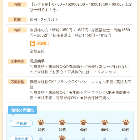
【シフト例】07:00～16:0009:00～18:0017:00～09:00※ 上記
時間
は一例です！そ…
即日～2ヶ月以上
期間
無資格の方：時給1350円～1687円 / 介護福祉士：時給1650
時給
円～2062円 / 初任者以上：時給1450円～1812円
交通費
全額支給
看護助手
仕事内容
＼無資格・未経験OKの看護助手／医療行為は一切行わない
ので未経験でも安心！▽具体的には…・リネンやシ…
職種未経験OK / ブランクOK / パソコンスキル不要 / 英語力不
応募資格
要
＼無資格＊未経験OK／★年齢不問・ブランクOK★履歴書不
要・来社不要（電話登録OK）★社会保険完備＼…
職場の雰囲気
年齢層
20代
30代
40代
50代
60代
男女比率