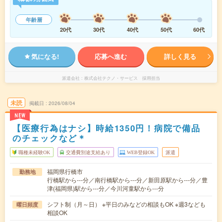
年齢層
20代
30代
40代
50代
60代
気になる!
応募へ進む
詳しく見る
派遣会社
株式会社テクノ・サービス 採用担当
未読
掲載日
2026/08/04
NEW
【医療行為はナシ】時給1350円！病院で備品
のチェックなど＊
職種未経験OK
交通費別途支給あり
WEB登録OK
派遣
福岡県行橋市
勤務地
行橋駅から---分／南行橋駅から---分／新田原駅から---分／豊
津(福岡県)駅から---分／今川河童駅から---分
シフト制（月～日） ※平日のみなどの相談もOK ※週3なども
曜日頻度
相談OK