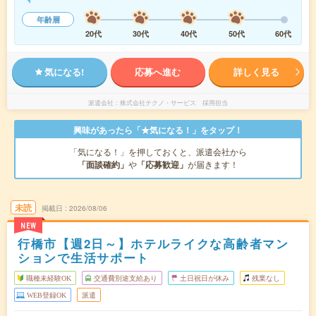
年齢層
20代
30代
40代
50代
60代
気になる!
応募へ進む
詳しく見る
派遣会社
株式会社テクノ・サービス 採用担当
興味があったら「★気になる！」をタップ！
「気になる！」を押しておくと、派遣会社から
「面談確約」
や
「応募歓迎」
が届きます！
未読
掲載日
2026/08/06
NEW
行橋市【週2日～】ホテルライクな高齢者マン
ションで生活サポート
職種未経験OK
交通費別途支給あり
土日祝日が休み
残業なし
WEB登録OK
派遣