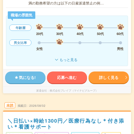
満の勤務希望の方は以下の日雇派遣禁止の例…
職場の雰囲気
年齢層
20代
30代
40代
50代
60代
男女比率
女性
男性
もっと見る
気になる!
応募へ進む
詳しく見る
派遣会社
株式会社ブレイブ（マイナビグループ）
未読
掲載日
2026/08/02
＼日払い×時給1300円／医療行為なし＊付き添
い＊看護サポート