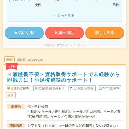
女性
男性
もっと見る
気になる!
応募へ進む
詳しく見る
派遣会社
株式会社ニッソーネット
未読
掲載日
2026/08/04
NEW
＜履歴書不要＞資格取得サポートで未経験から
即戦力に！小規模施設のサポート！
職種未経験OK
交通費別途支給あり
土日祝日が休み
WEB登録OK
派遣
福岡県行橋市
勤務地
行橋駅から---分／南行橋駅から---分／新田原駅から---分／豊
津(福岡県)駅から---分／今川河童駅から---分
シフト制（月～日） ※平日のみなどの相談もOK ※週3日も相
曜日頻度