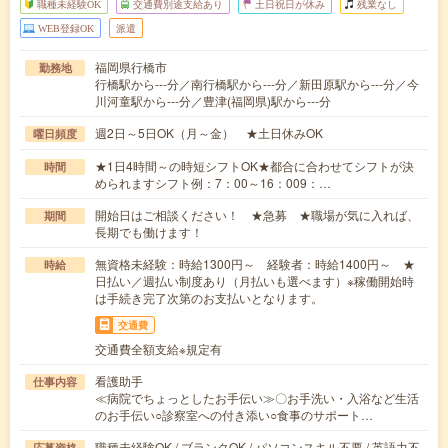
職種未経験OK
交通費別途支給あり
土日祝日が休み
残業なし
WEB登録OK
派遣
福岡県行橋市
勤務地
行橋駅から---分／南行橋駅から---分／新田原駅から---分／今
川河童駅から---分／豊津(福岡県)駅から---分
週2日～5日OK（月～金） ★土日休みOK
曜日頻度
★1日4時間～の時短シフトOK★都合に合わせてシフトが決
時間
められますシフト例：7：00～16：009：…
開始日はご相談ください！ ★急募 ★職場が気に入れば、
期間
長期でも働けます！
無資格未経験：時給1300円～ 経験者：時給1400円～ ★
時給
日払い／週払い制度あり（月払いも選べます）※稼働開始時
は手続き完了次第のお支払いとなります。
交通費
交通費全額支給※規定有
看護助手
仕事内容
≪病院でちょっとしたお手伝い≫〇お手洗い・入浴など生活
のお手伝い○診察室への付き添い○食事のサポート…
職種未経験OK / ブランクOK / パソコンスキル不要 / 英語力不
応募資格