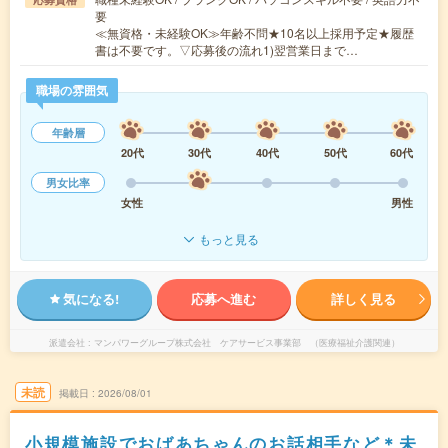
要
≪無資格・未経験OK≫年齢不問★10名以上採用予定★履歴
書は不要です。▽応募後の流れ1)翌営業日まで…
職場の雰囲気
年齢層
20代
30代
40代
50代
60代
男女比率
女性
男性
もっと見る
気になる!
応募へ進む
詳しく見る
派遣会社
マンパワーグループ株式会社 ケアサービス事業部 （医療福祉介護関連）
未読
掲載日
2026/08/01
小規模施設でおばあちゃんのお話相手など＊未