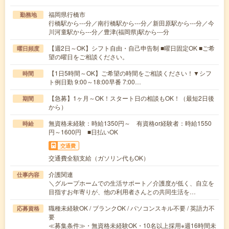
福岡県行橋市
勤務地
行橋駅から---分／南行橋駅から---分／新田原駅から---分／今
川河童駅から---分／豊津(福岡県)駅から---分
【週2日～OK】シフト自由・自己申告制 ■曜日固定OK ■ご希
曜日頻度
望の曜日をご相談ください。
【1日5時間～OK】ご希望の時間をご相談ください！▼シフ
時間
ト例日勤 9:00～18:00早番 7:00…
【急募】1ヶ月～OK！スタート日の相談もOK！（最短2日後
期間
から）
無資格未経験：時給1350円～ 有資格or経験者：時給1550
時給
円～1600円 ■日払いOK
交通費
交通費全額支給（ガソリン代もOK）
介護関連
仕事内容
＼グループホームでの生活サポート／介護度が低く、自立を
目指すお年寄りが、他の利用者さんとの共同生活を…
職種未経験OK / ブランクOK / パソコンスキル不要 / 英語力不
応募資格
要
≪募集条件≫・無資格未経験OK・10名以上採用※週16時間未