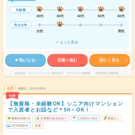
年齢層
20代
30代
40代
50代
60代
男女比率
女性
男性
もっと見る
気になる!
応募へ進む
詳しく見る
派遣会社
マンパワーグループ株式会社 ケアサービス事業部 （医療福祉介護関連）
未読
掲載日
2026/08/03
NEW
【無資格・未経験OK】シニア向けマンション
で入居者とお話など＊5h～OK！
職種未経験OK
交通費別途支給あり
土日祝日が休み
残業なし
WEB登録OK
派遣