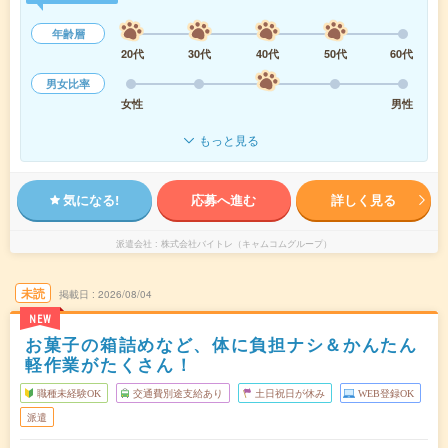
年齢層
20代
30代
40代
50代
60代
男女比率
女性
男性
もっと見る
気になる!
応募へ進む
詳しく見る
派遣会社
株式会社バイトレ（キャムコムグループ）
未読
掲載日
2026/08/04
NEW
お菓子の箱詰めなど、体に負担ナシ＆かんたん
軽作業がたくさん！
職種未経験OK
交通費別途支給あり
土日祝日が休み
WEB登録OK
派遣