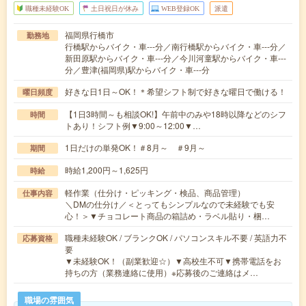
職種未経験OK
土日祝日が休み
WEB登録OK
派遣
福岡県行橋市
勤務地
行橋駅からバイク・車---分／南行橋駅からバイク・車---分／
新田原駅からバイク・車---分／今川河童駅からバイク・車---
分／豊津(福岡県)駅からバイク・車---分
好きな日1日～OK！＊希望シフト制で好きな曜日で働ける！
曜日頻度
【1日3時間～も相談OK!】午前中のみや18時以降などのシフ
時間
トあり！シフト例▼9:00～12:00▼…
1日だけの単発OK！＃8月～ ＃9月～
期間
時給1,200円～1,625円
時給
軽作業（仕分け・ピッキング・検品、商品管理）
仕事内容
＼DMの仕分け／＜とってもシンプルなので未経験でも安
心！＞▼チョコレート商品の箱詰め・ラベル貼り・梱…
職種未経験OK / ブランクOK / パソコンスキル不要 / 英語力不
応募資格
要
▼未経験OK！（副業歓迎☆）▼高校生不可▼携帯電話をお
持ちの方（業務連絡に使用）※応募後のご連絡はメ…
職場の雰囲気