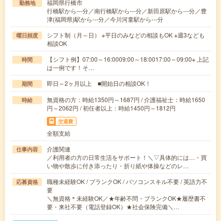
福岡県行橋市
勤務地
行橋駅から---分／南行橋駅から---分／新田原駅から---分／豊
津(福岡県)駅から---分／今川河童駅から---分
シフト制（月～日） ※平日のみなどの相談もOK ※週3なども
曜日頻度
相談OK
【シフト例】07:00～16:0009:00～18:0017:00～09:00※ 上記
時間
は一例です！そ…
即日～2ヶ月以上 ■開始日の相談OK！
期間
無資格の方：時給1350円～1687円 / 介護福祉士：時給1650
時給
円～2062円 / 初任者以上：時給1450円～1812円
交通費
全額支給
介護関連
仕事内容
／利用者の方の日常生活をサポート！＼▽具体的には…・買
い物や散歩に付き添ったり・折り紙や体操などのレ…
職種未経験OK / ブランクOK / パソコンスキル不要 / 英語力不
応募資格
要
＼無資格＊未経験OK／★年齢不問・ブランクOK★履歴書不
要・来社不要（電話登録OK）★社会保険完備＼…