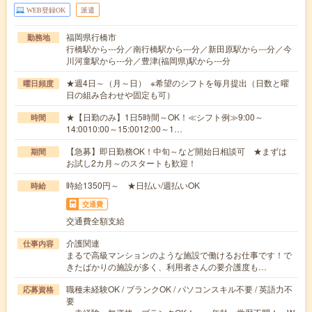
WEB登録OK
派遣
福岡県行橋市
勤務地
行橋駅から---分／南行橋駅から---分／新田原駅から---分／今
川河童駅から---分／豊津(福岡県)駅から---分
★週4日～（月～日） ※希望のシフトを毎月提出（日数と曜
曜日頻度
日の組み合わせや固定も可）
★【日勤のみ】1日5時間～OK！≪シフト例≫9:00～
時間
14:0010:00～15:0012:00～1…
【急募】即日勤務OK！中旬～など開始日相談可 ★まずは
期間
お試し2カ月～のスタートも歓迎！
時給1350円～ ★日払い/週払いOK
時給
交通費
交通費全額支給
介護関連
仕事内容
まるで高級マンションのような施設で働けるお仕事です！で
きたばかりの施設が多く、利用者さんの要介護度も…
職種未経験OK / ブランクOK / パソコンスキル不要 / 英語力不
応募資格
要