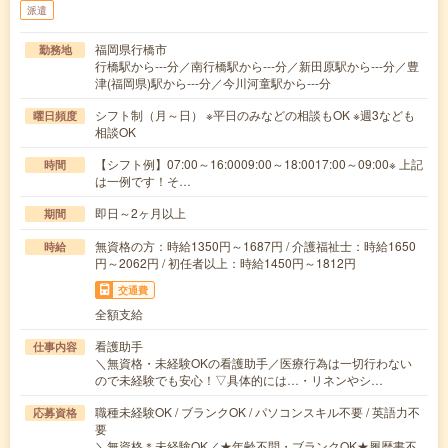
派遣
福岡県行橋市
勤務地
行橋駅から---分／南行橋駅から---分／新田原駅から---分／豊
津(福岡県)駅から---分／今川河童駅から---分
シフト制（月～日） ※平日のみなどの相談もOK ※週3なども
曜日頻度
相談OK
【シフト例】07:00～16:0009:00～18:0017:00～09:00※ 上記
時間
は一例です！そ…
即日～2ヶ月以上
期間
無資格の方：時給1350円～1687円 / 介護福祉士：時給1650
時給
円～2062円 / 初任者以上：時給1450円～1812円
交通費
全額支給
看護助手
仕事内容
＼無資格・未経験OKの看護助手／医療行為は一切行わない
ので未経験でも安心！▽具体的には…・リネンやシ…
職種未経験OK / ブランクOK / パソコンスキル不要 / 英語力不
応募資格
要
＼無資格＊未経験OK／★年齢不問・ブランクOK★履歴書不