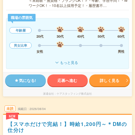
＜未経験・無資格・ブランクOK！＞・年齢、学歴不問！・W
ワークOK！・10名以上採用予定！・履歴書不…
職場の雰囲気
年齢層
20代
30代
40代
50代
60代
男女比率
女性
男性
もっと見る
気になる!
応募へ進む
詳しく見る
派遣会社
ケアスタッフィング株式会社
未読
掲載日
2026/08/04
NEW
【スマホだけで完結！】時給1,200円～＊DMの
仕分け