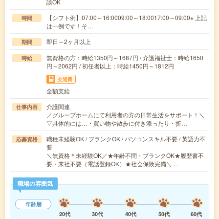
談OK
【シフト例】07:00～16:0009:00～18:0017:00～09:00※ 上記
時間
は一例です！そ…
即日～2ヶ月以上
期間
無資格の方：時給1350円～1687円 / 介護福祉士：時給1650
時給
円～2062円 / 初任者以上：時給1450円～1812円
交通費
全額支給
介護関連
仕事内容
／グループホームにて利用者の方の日常生活をサポート！＼
▽具体的には…・買い物や散歩に付き添ったり・折…
職種未経験OK / ブランクOK / パソコンスキル不要 / 英語力不
応募資格
要
＼無資格＊未経験OK／★年齢不問・ブランクOK★履歴書不
要・来社不要（電話登録OK）★社会保険完備＼…
職場の雰囲気
年齢層
20代
30代
40代
50代
60代