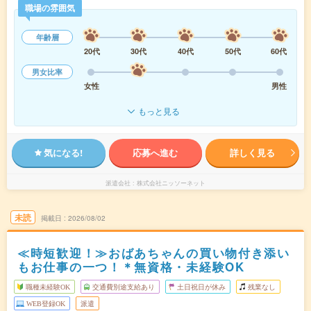
職場の雰囲気
年齢層
20代
30代
40代
50代
60代
男女比率
女性
男性
もっと見る
気になる!
応募へ進む
詳しく見る
派遣会社
株式会社ニッソーネット
未読
掲載日
2026/08/02
≪時短歓迎！≫おばあちゃんの買い物付き添い
もお仕事の一つ！＊無資格・未経験OK
職種未経験OK
交通費別途支給あり
土日祝日が休み
残業なし
WEB登録OK
派遣