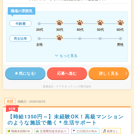
職場の雰囲気
年齢層
20代
30代
40代
50代
60代
男女比率
女性
男性
もっと見る
気になる!
応募へ進む
詳しく見る
派遣会社
ケアスタッフィング株式会社
未読
掲載日
2026/08/05
NEW
【時給1350円～】未経験OK！高級マンション
のような施設で働く＊生活サポート
職種未経験OK
交通費別途支給あり
土日祝日が休み
残業なし