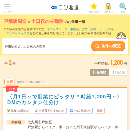
メニュー
気になる!
ログイン
検索
戸畑駅周辺
×
土日祝のみ勤務
のお仕事一覧
戸畑駅の派遣のお仕事情報です。
オフィスワーク・事務系
、
営業・販売・サービス系
、
クリエイティブ系
などのお仕事を取り揃えています。土日祝のみ勤務の条件の他
に、
交通費別途支給あり
、
職種未経験OK
、
友だちと一緒の応募OK
などのこだわり条
件も取り揃えています。
条件の変更
戸畑駅周辺 / 土日祝のみ勤務
2
1,200
全
件
平均時給:
円
時給順
新着順
未読
掲載日
2026/08/07
NEW
〈月1日～で副業にピッタリ＊時給1,200円～〉
DMのカンタン仕分け
職種未経験OK
交通費別途支給あり
WEB登録OK
派遣
北九州市戸畑区
勤務地
戸畑駅からバイク・車---分／九州工大前駅からバイク・車---