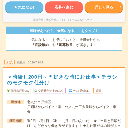
気になる!
応募へ進む
詳しく見る
派遣会社
株式会社バイトレ（キャムコムグループ）
興味があったら「★気になる！」をタップ！
「気になる！」を押しておくと、派遣会社から
「面談確約」
や
「応募歓迎」
が届きます！
未読
掲載日
2026/08/03
＜時給1,200円～＊好きな時にお仕事＞チラシ
のモクモク仕分け
職種未経験OK
交通費別途支給あり
WEB登録OK
派遣
北九州市戸畑区
勤務地
戸畑駅からバイク・車---分／九州工大前駅からバイク・車---
分
週0日～/月1日～OK！ （月～日のあいだ） ★「土曜と日曜だ
曜日頻度
け」など色々な働き方ができます！ ★お仕事ゼロの週があっ