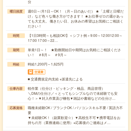
分
週0日～/月1日～OK！ （月～日のあいだ） ★「土曜と日曜だ
曜日頻度
け」など色々な働き方ができます！ ★お仕事ゼロの週があっ
ても大丈夫。 働きたい日、お休みの希望はお気軽にご相談く
ださい！
【1日3時間～も相談OK!】＜シフト例＞9:00～12:0012:00～
時間
17:00 17:00～22…
単発1日～！ ★勤務開始日や期間はお気軽にご相談くださ
期間
い！ ＃8月～ ＃9月～
時給1,200円～1,625円
時給
交通費
■ 交通費規定内支給 ※派遣先による
軽作業（仕分け・ピッキング・検品、商品管理）
仕事内容
＼DMの仕分け／＜とってもシンプルなので未経験でも安
心！＞▼封入作業及び梱包▼雑誌や書籍などの仕分け…
職種未経験OK / ブランクOK / パソコンスキル不要 / 英語力不
応募資格
要
▼未経験OK！（副業歓迎☆）▼高校生不可▼携帯電話をお
持ちの方（業務連絡に使用）※応募後のご連絡はメ…