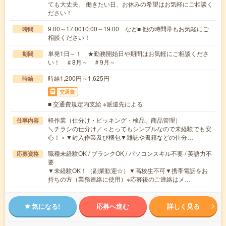
ても大丈夫。 働きたい日、お休みの希望はお気軽にご相談く
ださい！
9:00～17:0010:00～19:00 など■ 他の時間帯もお気軽にご
時間
相談ください！
単発1日～！ ★勤務開始日や期間はお気軽にご相談くださ
期間
い！ ＃8月～ ＃9月～
時給1,200円～1,625円
時給
交通費
■ 交通費規定内支給 ※派遣先による
軽作業（仕分け・ピッキング・検品、商品管理）
仕事内容
＼チラシの仕分け／＜とってもシンプルなので未経験でも安
心！＞▼封入作業及び梱包▼雑誌や書籍などの仕分…
職種未経験OK / ブランクOK / パソコンスキル不要 / 英語力不
応募資格
要
▼未経験OK！（副業歓迎☆）▼高校生不可▼携帯電話をお
持ちの方（業務連絡に使用）※応募後のご連絡はメ…
気になる!
応募へ進む
詳しく見る