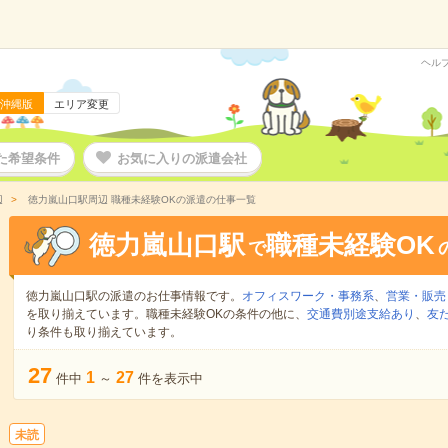
ヘル
沖縄版
エリア変更
た希望条件
お気に入りの派遣会社
辺
徳力嵐山口駅周辺 職種未経験OKの派遣の仕事一覧
徳力嵐山口駅
職種未経験OK
で
徳力嵐山口駅の派遣のお仕事情報です。
オフィスワーク・事務系
、
営業・販売
を取り揃えています。職種未経験OKの条件の他に、
交通費別途支給あり
、
友
り条件も取り揃えています。
27
1
27
件中
～
件を表示中
未読