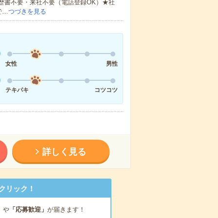
歴書不要・来社不要（電話登録OK）★社
で…
つづきを見る
女性
男性
テキパキ
コツコツ
詳しく見る
クリック！
」
や
「応募歓迎」
が届きます！