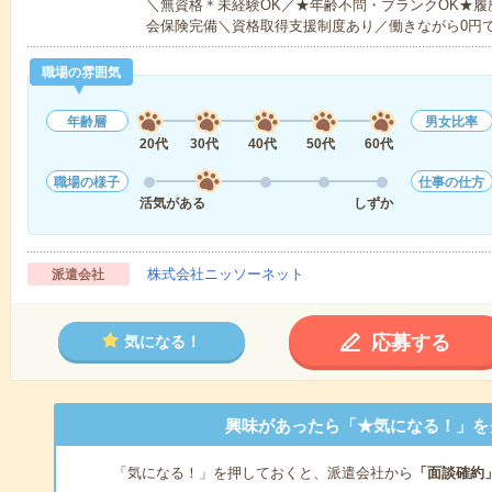
＼無資格＊未経験OK／★年齢不問・ブランクOK★履
会保険完備＼資格取得支援制度あり／働きながら0円
職場の雰囲気
年齢層
男女比率
20代
30代
40代
50代
60代
職場の様子
仕事の仕方
活気がある
しずか
株式会社ニッソーネット
派遣会社
応募する
気になる！
興味があったら「★気になる！」を
「気になる！」を押しておくと、派遣会社から
「面談確約