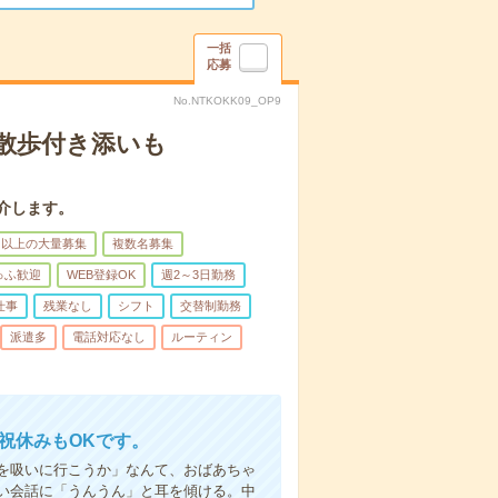
一括
応募
No.NTKOKK09_OP9
散歩付き添いも
介します。
名以上の大量募集
複数名募集
ゅふ歓迎
WEB登録OK
週2～3日勤務
仕事
残業なし
シフト
交替制勤務
派遣多
電話対応なし
ルーティン
日祝休みもOKです。
を吸いに行こうか」なんて、おばあちゃ
い会話に「うんうん」と耳を傾ける。中