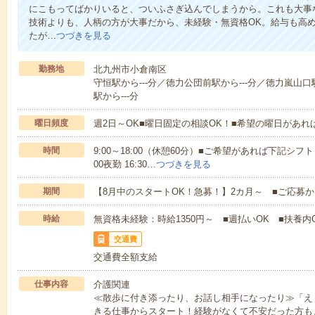
にこもってばかりいると、ついふさぎ込んでしまうから。これも大事
技術よりも、人柄の方が大事だから、未経験・無資格OK。給与も高
たが…
つづきを見る
勤務地
北九州市小倉南区
守恒駅から---分／徳力公団前駅から---分／徳力嵐山口
駅から---分
曜日頻度
週2日～OK■曜日固定の相談OK！■希望の曜日があ
時間
9:00～18:00（休憩60分）■ご希望があれば下記シフトもOK
00夜勤 16:30…
つづきを見る
期間
【8月中のスタートOK！急募！】2カ月～ ■ご応募
時給
無資格未経験：時給1350円～ ■週払いOK ■扶養内O
交通費
交通費全額支給
仕事内容
介護関連
≪散歩に付き添ったり、お話し相手になったり≫「え
きる仕事からスタート！経験がなくて不安だった方も