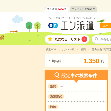
エン派遣
7424
件
エンバイト
12450
件
ちょうど良いワークライフバランスが叶う
九州・
気になる！リスト
0
保存し
派遣TOP
九州・沖縄
福岡
徳力嵐山口駅周
,
1
3
5
0
平均時給:
円
設定中の検索条件
期間
---
派遣形式
---
時給
---