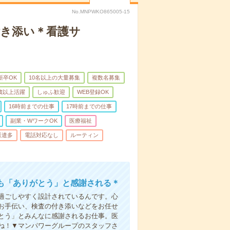
No.MNPWKO865005-15
付き添い＊看護サ
新卒OK
10名以上の大量募集
複数名募集
0歳以上活躍
しゅふ歓迎
WEB登録OK
16時前までの仕事
17時前までの仕事
副業・WワークOK
医療福祉
派遣多
電話対応なし
ルーティン
も「ありがとう」と感謝される＊
過ごしやすく設計されているんです。心
お手伝い、検査の付き添いなどをお任せ
とう」とみんなに感謝されるお仕事。医
ね！▼マンパワーグループのスタッフさ