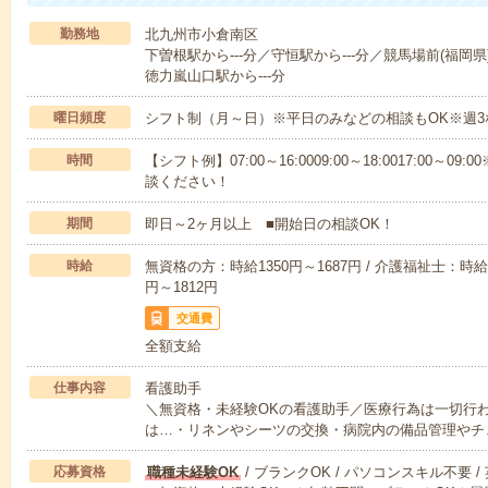
勤務地
北九州市小倉南区
下曽根駅から---分／守恒駅から---分／競馬場前(福岡県)
徳力嵐山口駅から---分
曜日頻度
シフト制（月～日）※平日のみなどの相談もOK※週3
時間
【シフト例】07:00～16:0009:00～18:0017:00
談ください！
期間
即日～2ヶ月以上 ■開始日の相談OK！
時給
無資格の方：時給1350円～1687円 / 介護福祉士：時給1
円～1812円
交通費
全額支給
仕事内容
看護助手
＼無資格・未経験OKの看護助手／医療行為は一切行
は…・リネンやシーツの交換・病院内の備品管理やチ
応募資格
職種未経験OK
/ ブランクOK / パソコンスキル不要 /