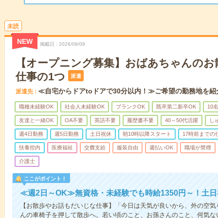
未読
NEW
掲載日
2026/08/09
【オープニング募集】おばあちゃんのお
仕事の1つ
派遣
≪自宅からドアtoドアで30分以内！≫ご希望の勤務地を紹
派遣先
職種未経験OK
社会人未経験OK
ブランクOK
既卒第二新卒OK
10
友達と一緒OK
OA不要
英語不要
履歴書不要
40～50代活躍
し
週4日勤務
週5日勤務
土日祝休
朝10時以降スタート
17時前までの
扶養控内
医療福祉
交費支給
服装自由
週払いOK
職場が禁煙
介護士
ここがポイント！
≪週2日～OK≫無資格・未経験でも時給1350円～！土
【お散歩やお話もだいじな仕事】「今日は天気が良いから、外の空気
んの車椅子を押して散歩へ。若い頃のこと、お孫さんのこと、何気な