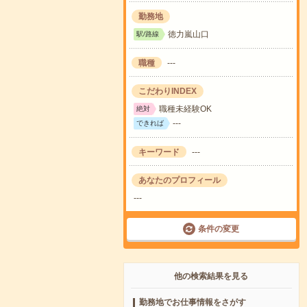
勤務地
徳力嵐山口
駅/路線
職種
---
こだわりINDEX
職種未経験OK
絶対
---
できれば
キーワード
---
あなたのプロフィール
---
条件の変更
他の検索結果を見る
勤務地でお仕事情報をさがす