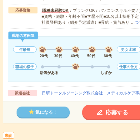
応募資格
職種未経験OK
/ ブランクOK / パソコンスキル不要 /
■資格・経験・年齢不問■学歴不問■10名以上採用予定
社員登用あり（紹介予定派遣）■昇給・賞与あり …
つ
職場の雰囲気
年齢層
男女比率
20代
30代
40代
50代
60代
職場の様子
仕事の仕方
活気がある
しずか
日研トータルソーシング株式会社 メディカルケア事
派遣会社
応募する
気になる！
未読