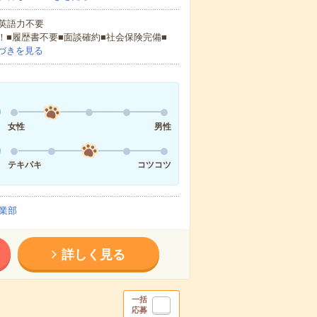
 英語力不要
！■履歴書不要■面談確約■社会保険完備■
づきを見る
女性
男性
テキパキ
コツコツ
業部
詳しく見る
一括
応募