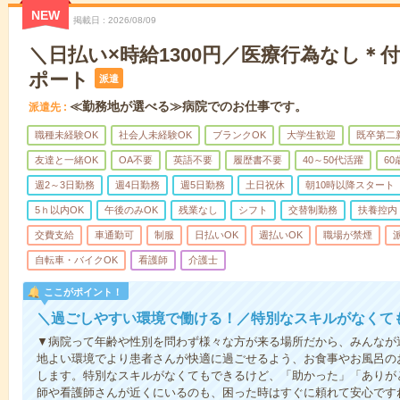
NEW
掲載日
2026/08/09
＼日払い×時給1300円／医療行為なし＊
ポート
派遣
≪勤務地が選べる≫病院でのお仕事です。
派遣先
職種未経験OK
社会人未経験OK
ブランクOK
大学生歓迎
既卒第二
友達と一緒OK
OA不要
英語不要
履歴書不要
40～50代活躍
6
週2～3日勤務
週4日勤務
週5日勤務
土日祝休
朝10時以降スタート
5ｈ以内OK
午後のみOK
残業なし
シフト
交替制勤務
扶養控内
交費支給
車通勤可
制服
日払いOK
週払いOK
職場が禁煙
自転車・バイクOK
看護師
介護士
ここがポイント！
＼過ごしやすい環境で働ける！／特別なスキルがなくて
▼病院って年齢や性別を問わず様々な方が来る場所だから、みんなが
地よい環境でより患者さんが快適に過ごせるよう、お食事やお風呂の
します。特別なスキルがなくてもできるけど、「助かった」「ありが
師や看護師さんが近くにいるのも、困った時はすぐに頼れて安心です