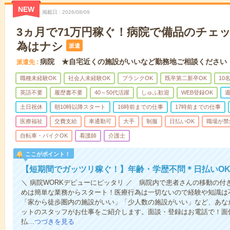
NEW
掲載日
2026/08/09
3ヵ月で71万円稼ぐ！病院で備品のチェ
為はナシ
派遣
病院 ★自宅近くの施設がいいなど勤務地ご相談ください
派遣先
職種未経験OK
社会人未経験OK
ブランクOK
既卒第二新卒OK
10
英語不要
履歴書不要
40～50代活躍
しゅふ歓迎
WEB登録OK
週
土日祝休
朝10時以降スタート
16時前までの仕事
17時前までの仕事
医療福祉
交費支給
車通勤可
大手
制服
日払いOK
職場が禁
自転車・バイクOK
看護師
介護士
ここがポイント！
【短期間でガッツリ稼ぐ！】年齢・学歴不問＊日払いOK
＼ 病院WORKデビューにピッタリ ／ 病院内で患者さんの移動の
めは簡単な業務からスタート！医療行為は一切ないので経験や知識は
「家から徒歩圏内の施設がいい」「少人数の施設がいい」など、あな
ットのスタッフがお仕事をご紹介します。面談・登録はお電話で！面
払…
つづきを見る