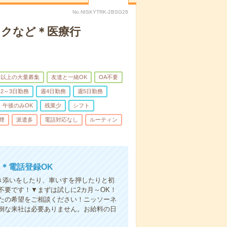
No.NISKYTRK-2BSG28
ックなど＊医療行
名以上の大量募集
友達と一緒OK
OA不要
2～3日勤務
週4日勤務
週5日勤務
午後のみOK
残業少
シフト
煙
派遣多
電話対応なし
ルーティン
＊電話登録OK
付き添いをしたり、車いすを押したりと初
不要です！▼まずは試しに2カ月～OK！
たの希望をご相談ください！ニッソーネ
倒な来社は必要ありません。お給料の日