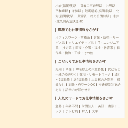
小倉(福岡県)駅
香春口三萩野駅
片野駅
平和通駅
守恒駅
競馬場前(福岡県)駅
北
方(福岡県)駅
旦過駅
徳力公団前駅
志井
(北九州高速鉄道)駅
職種でお仕事情報をさがす
オフィスワーク・事務系
営業・販売・サー
ビス系
クリエイティブ系
IT・エンジニア
系
技術系
医療・介護・福祉・教育系
軽
作業・物流・工場・その他
こだわりでお仕事情報をさがす
短期
単発
10名以上の大量募集
友だちと
一緒の応募OK
在宅・リモートワーク
週2
～3日勤務
週4日勤務
土日祝のみ勤務
残
業なし
副業・WワークOK
交通費別途支給
あり
語学力が活かせる
人気のワードでお仕事情報をさがす
急募
年齢不問
財団法人
英語
書類チェ
ック
テレビ局
封入
大学