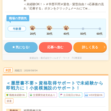
＜未経験OK！＞＃学歴不問＃髪色・髪型自由！○応募後の流
れ「応募する」ボタンをクリック↓メールにてw…
職場の雰囲気
年齢層
20代
30代
40代
50代
60代
気になる!
応募へ進む
詳しく見る
派遣会社
株式会社ウィルオブ・ワーク FO事業部
未読
掲載日
2026/08/04
＜履歴書不要＞資格取得サポートで未経験から
即戦力に！小規模施設のサポート！
職種未経験OK
交通費別途支給あり
土日祝日が休み
WEB登録OK
派遣
福岡県柳川市
勤務地