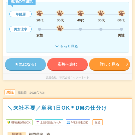
職場の雰囲気
年齢層
20代
30代
40代
50代
60代
男女比率
女性
男性
もっと見る
気になる!
応募へ進む
詳しく見る
派遣会社
株式会社ニッソーネット
未読
掲載日
2026/07/31
＼来社不要／単発1日OK＊DMの仕分け
職種未経験OK
土日祝日が休み
WEB登録OK
派遣
福岡県柳川市
勤務地