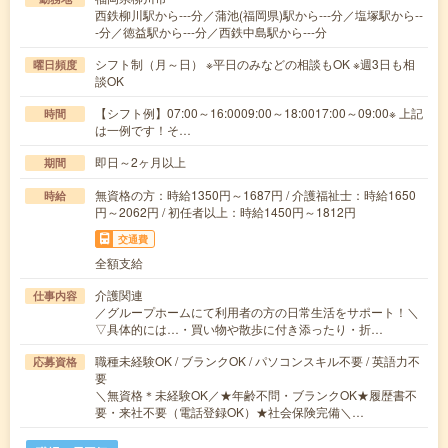
西鉄柳川駅から---分／蒲池(福岡県)駅から---分／塩塚駅から--
-分／徳益駅から---分／西鉄中島駅から---分
シフト制（月～日） ※平日のみなどの相談もOK ※週3日も相
曜日頻度
談OK
【シフト例】07:00～16:0009:00～18:0017:00～09:00※ 上記
時間
は一例です！そ…
即日～2ヶ月以上
期間
無資格の方：時給1350円～1687円 / 介護福祉士：時給1650
時給
円～2062円 / 初任者以上：時給1450円～1812円
交通費
全額支給
介護関連
仕事内容
／グループホームにて利用者の方の日常生活をサポート！＼
▽具体的には…・買い物や散歩に付き添ったり・折…
職種未経験OK / ブランクOK / パソコンスキル不要 / 英語力不
応募資格
要
＼無資格＊未経験OK／★年齢不問・ブランクOK★履歴書不
要・来社不要（電話登録OK）★社会保険完備＼…