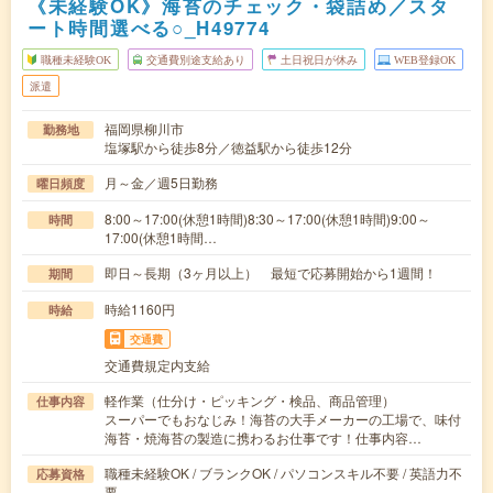
《未経験OK》海苔のチェック・袋詰め／スタ
ート時間選べる○_H49774
職種未経験OK
交通費別途支給あり
土日祝日が休み
WEB登録OK
派遣
福岡県柳川市
勤務地
塩塚駅から徒歩8分／徳益駅から徒歩12分
月～金／週5日勤務
曜日頻度
8:00～17:00(休憩1時間)8:30～17:00(休憩1時間)9:00～
時間
17:00(休憩1時間…
即日～長期（3ヶ月以上） 最短で応募開始から1週間！
期間
時給1160円
時給
交通費
交通費規定内支給
軽作業（仕分け・ピッキング・検品、商品管理）
仕事内容
スーパーでもおなじみ！海苔の大手メーカーの工場で、味付
海苔・焼海苔の製造に携わるお仕事です！仕事内容…
職種未経験OK / ブランクOK / パソコンスキル不要 / 英語力不
応募資格
要