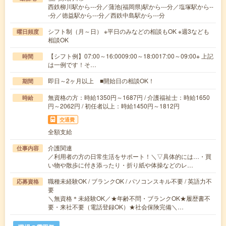
西鉄柳川駅から---分／蒲池(福岡県)駅から---分／塩塚駅から--
-分／徳益駅から---分／西鉄中島駅から---分
シフト制（月～日） ※平日のみなどの相談もOK ※週3なども
曜日頻度
相談OK
【シフト例】07:00～16:0009:00～18:0017:00～09:00※ 上記
時間
は一例です！そ…
即日～2ヶ月以上 ■開始日の相談OK！
期間
無資格の方：時給1350円～1687円 / 介護福祉士：時給1650
時給
円～2062円 / 初任者以上：時給1450円～1812円
交通費
全額支給
介護関連
仕事内容
／利用者の方の日常生活をサポート！＼▽具体的には…・買
い物や散歩に付き添ったり・折り紙や体操などのレ…
職種未経験OK / ブランクOK / パソコンスキル不要 / 英語力不
応募資格
要
＼無資格＊未経験OK／★年齢不問・ブランクOK★履歴書不
要・来社不要（電話登録OK）★社会保険完備＼…