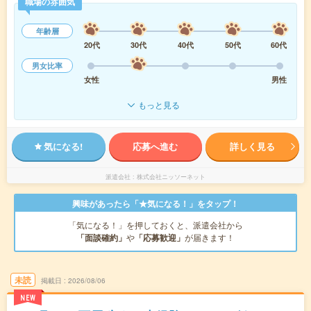
職場の雰囲気
年齢層
20代
30代
40代
50代
60代
男女比率
女性
男性
もっと見る
気になる!
応募へ進む
詳しく見る
派遣会社
株式会社ニッソーネット
興味があったら「★気になる！」をタップ！
「気になる！」を押しておくと、派遣会社から
「面談確約」
や
「応募歓迎」
が届きます！
未読
掲載日
2026/08/06
NEW