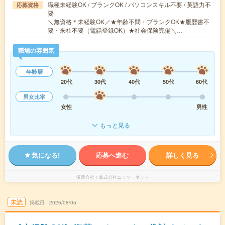
職種未経験OK / ブランクOK / パソコンスキル不要 / 英語力不
応募資格
要
＼無資格＊未経験OK／★年齢不問・ブランクOK★履歴書不
要・来社不要（電話登録OK）★社会保険完備＼…
職場の雰囲気
年齢層
20代
30代
40代
50代
60代
男女比率
女性
男性
もっと見る
気になる!
応募へ進む
詳しく見る
派遣会社
株式会社ニッソーネット
未読
掲載日
2026/08/05