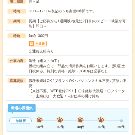
月～金
曜日頻度
8:00～17:00※表記のうち実働8時間です。
時間
長期【ご応募から1週間以内(最短2日目)のスピード就業が可
期間
能】即日～
時給1300円
時給
交通費
交通費支給有り
製造（組立・加工）
仕事内容
機械の組み立て・部品の清掃作業をお願いします。(派遣)土
日祝休み。特別な資格・経験・スキルは必要なし…
職種未経験OK / ブランクOK / パソコンスキル不要 / 英語力不
応募資格
要
【来社不要、WEB登録OK！】〇未経験大歓迎！〇フリータ
ー、主婦(夫) 大歓迎！ ※お仕事の掛け持ち…
職場の雰囲気
年齢層
20代
30代
40代
50代
60代