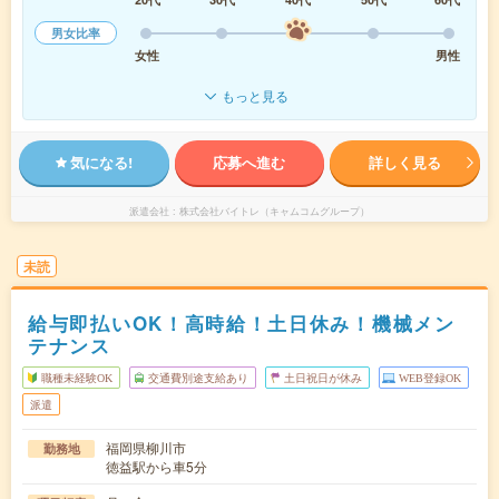
男女比率
女性
男性
もっと見る
気になる!
応募へ進む
詳しく見る
派遣会社
株式会社バイトレ（キャムコムグループ）
未読
給与即払いOK！高時給！土日休み！機械メン
テナンス
職種未経験OK
交通費別途支給あり
土日祝日が休み
WEB登録OK
派遣
福岡県柳川市
勤務地
徳益駅から車5分