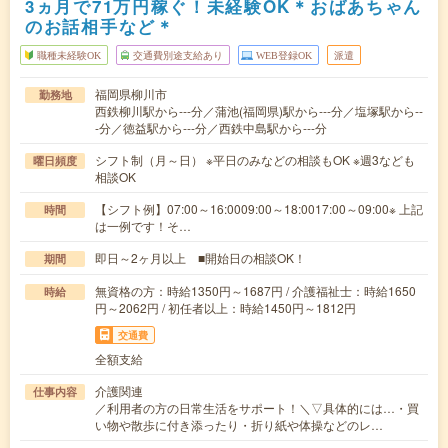
3ヵ月で71万円稼ぐ！未経験OK＊おばあちゃん
のお話相手など＊
職種未経験OK
交通費別途支給あり
WEB登録OK
派遣
福岡県柳川市
勤務地
西鉄柳川駅から---分／蒲池(福岡県)駅から---分／塩塚駅から--
-分／徳益駅から---分／西鉄中島駅から---分
シフト制（月～日） ※平日のみなどの相談もOK ※週3なども
曜日頻度
相談OK
【シフト例】07:00～16:0009:00～18:0017:00～09:00※ 上記
時間
は一例です！そ…
即日～2ヶ月以上 ■開始日の相談OK！
期間
無資格の方：時給1350円～1687円 / 介護福祉士：時給1650
時給
円～2062円 / 初任者以上：時給1450円～1812円
交通費
全額支給
介護関連
仕事内容
／利用者の方の日常生活をサポート！＼▽具体的には…・買
い物や散歩に付き添ったり・折り紙や体操などのレ…