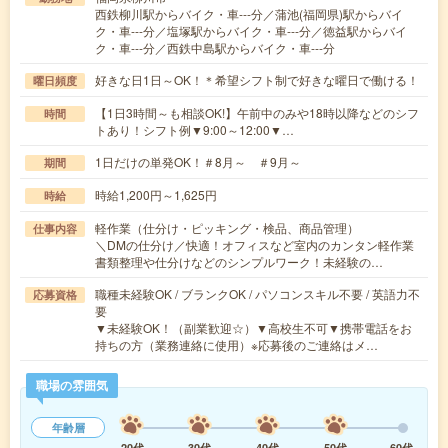
西鉄柳川駅からバイク・車---分／蒲池(福岡県)駅からバイ
ク・車---分／塩塚駅からバイク・車---分／徳益駅からバイ
ク・車---分／西鉄中島駅からバイク・車---分
好きな日1日～OK！＊希望シフト制で好きな曜日で働ける！
曜日頻度
【1日3時間～も相談OK!】午前中のみや18時以降などのシフ
時間
トあり！シフト例▼9:00～12:00▼…
1日だけの単発OK！＃8月～ ＃9月～
期間
時給1,200円～1,625円
時給
軽作業（仕分け・ピッキング・検品、商品管理）
仕事内容
＼DMの仕分け／快適！オフィスなど室内のカンタン軽作業
書類整理や仕分けなどのシンプルワーク！未経験の…
職種未経験OK / ブランクOK / パソコンスキル不要 / 英語力不
応募資格
要
▼未経験OK！（副業歓迎☆）▼高校生不可▼携帯電話をお
持ちの方（業務連絡に使用）※応募後のご連絡はメ…
職場の雰囲気
年齢層
20代
30代
40代
50代
60代