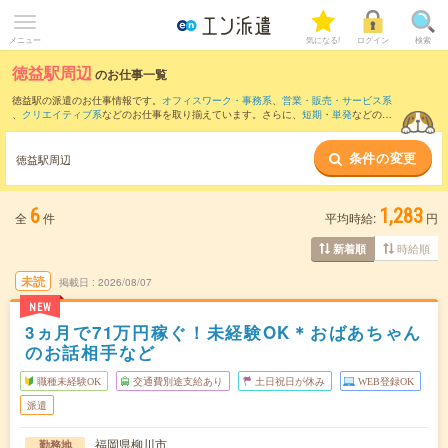
メニュー
気になる!
ログイン
検索
徳益駅周辺
のお仕事一覧
徳益駅の派遣のお仕事情報です。
オフィスワーク・事務系
、
営業・販売・サービス系
、
クリエイティブ系
などのお仕事を取り揃えています。さらに、
短期
・
単発
などの期
間や、
職種未経験OK
などのこだわり条件で絞り込んでいただけます。
条件の変更
また、
大善寺駅
・
三潴駅
・
犬塚駅
・
大牟田駅
・
西牟田駅
など近隣駅のお仕事もご確認
徳益駅周辺
いただけます。
6
1,283
全
件
平均時給:
円
時給順
新着順
未読
掲載日
2026/08/07
NEW
3ヵ月で71万円稼ぐ！未経験OK＊おばあちゃん
のお話相手など
職種未経験OK
交通費別途支給あり
土日祝日が休み
WEB登録OK
派遣
福岡県柳川市
勤務地