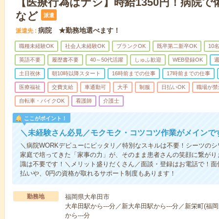
【医療行為はナシ】時給1350円！病院
など
派遣
病院 ★勤務地選べます！
派遣先
職種未経験OK
社会人未経験OK
ブランクOK
既卒第二新卒OK
10
英語不要
履歴書不要
40～50代活躍
しゅふ歓迎
WEB登録OK
週
土日祝休
朝10時以降スタート
16時前までの仕事
17時前までの仕事
医療福祉
交費支給
車通勤可
大手
制服
日払いOK
職場が禁
自転車・バイクOK
看護師
介護士
ここがポイント！
＼未経験さん必見／モクモク・コツコツ作業がメインで
＼病院WORKデビューにピッタリ／特別なスキルは不要！シーツの
家庭で培ってきた「家事の力」が、そのまま患者さんの笑顔に繋がり
識は不要です！＼メリット盛りだくさん／面談・登録はお電話で！面
払いや、0円の資格が取れるサポート制度もあります！
勤務地
福岡県大牟田市
大牟田駅から---分／新大牟田駅から---分／新栄町(福岡
から---分