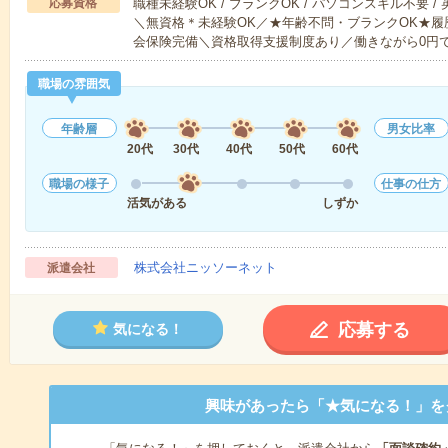
応募資格
職種未経験OK / ブランクOK / パソコンスキル不要 /
＼無資格＊未経験OK／★年齢不問・ブランクOK★履
会保険完備＼資格取得支援制度あり／働きながら0円
職場の雰囲気
年齢層
男女比率
20代
30代
40代
50代
60代
職場の様子
仕事の仕方
活気がある
しずか
株式会社ニッソーネット
派遣会社
応募する
気になる！
興味があったら「★気になる！」を