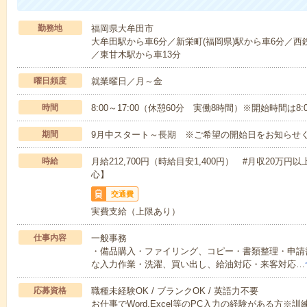
勤務地
福岡県大牟田市
大牟田駅から車6分／新栄町(福岡県)駅から車6分／西
／東甘木駅から車13分
曜日頻度
就業曜日／月～金
時間
8:00～17:00（休憩60分 実働8時間）※開始時間は8
期間
9月中スタート～長期 ※ご希望の開始日をお知らせ
時給
月給212,700円（時給目安1,400円） #月収20
心】
交通費
実費支給（上限あり）
仕事内容
一般事務
・備品購入・ファイリング、コピー・書類整理・申請書類
な入力作業・洗濯、買い出し、給油対応・来客対応…
応募資格
職種未経験OK / ブランクOK / 英語力不要
お仕事でWord,Excel等のPC入力の経験がある方