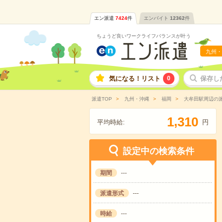
エン派遣
7424
件
エンバイト
12362
件
ちょうど良いワークライフバランスが叶う
九州・
気になる！リスト
0
保存し
派遣TOP
九州・沖縄
福岡
大牟田駅周辺の
,
1
3
1
0
平均時給:
円
設定中の検索条件
期間
---
派遣形式
---
時給
---