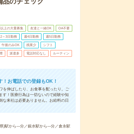
で備品のチェック
名以上の大量募集
友達と一緒OK
OA不要
2～3日勤務
週4日勤務
週5日勤務
午後のみOK
残業少
シフト
煙
派遣多
電話対応なし
ルーティン
す！お電話での登録もOK！
シワを伸ばしたり、お食事を配ったり。ご
ます！医療行為は一切ないので経験や知
倒な来社は必要ありません。お給料の日
県)駅から---分／銀水駅から---分／倉永駅