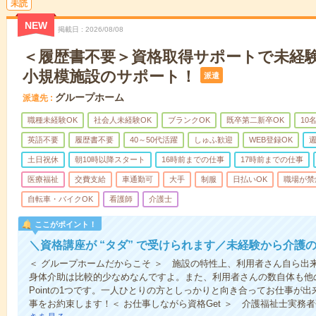
未読
NEW
掲載日
2026/08/08
＜履歴書不要＞資格取得サポートで未経
小規模施設のサポート！
派遣
グループホーム
派遣先
職種未経験OK
社会人未経験OK
ブランクOK
既卒第二新卒OK
10
英語不要
履歴書不要
40～50代活躍
しゅふ歓迎
WEB登録OK
週
土日祝休
朝10時以降スタート
16時前までの仕事
17時前までの仕事
医療福祉
交費支給
車通勤可
大手
制服
日払いOK
職場が禁
自転車・バイクOK
看護師
介護士
ここがポイント！
＼資格講座が “タダ” で受けられます／未経験から介護
＜ グループホームだからこそ ＞ 施設の特性上、利用者さん自ら出
身体介助は比較的少なめなんですよ。また、利用者さんの数自体も他
Pointの1つです。一人ひとりの方としっかりと向き合ってお仕事が
事をお約束します！＜ お仕事しながら資格Get ＞ 介護福祉士実務