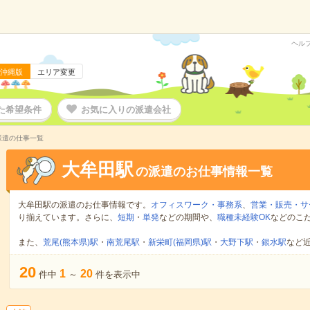
ヘル
沖縄版
エリア変更
た希望条件
お気に入りの派遣会社
派遣の仕事一覧
大牟田駅
の派遣のお仕事情報一覧
大牟田駅の派遣のお仕事情報です。
オフィスワーク・事務系
、
営業・販売・サ
り揃えています。さらに、
短期
・
単発
などの期間や、
職種未経験OK
などのこ
また、
荒尾(熊本県)駅
・
南荒尾駅
・
新栄町(福岡県)駅
・
大野下駅
・
銀水駅
など
20
1
20
件中
～
件を表示中