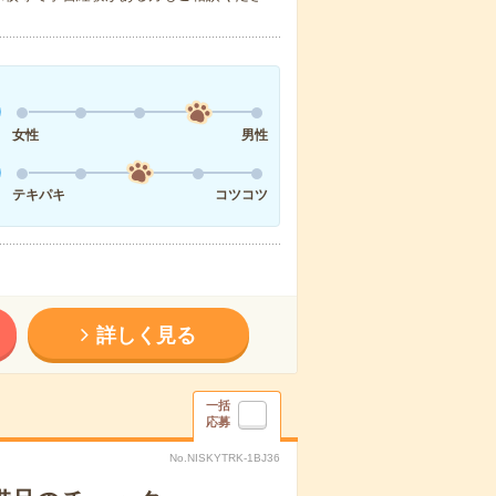
女性
男性
テキパキ
コツコツ
詳しく見る
一括
応募
No.NISKYTRK-1BJ36