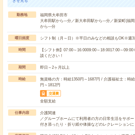
きを見る
勤務地
福岡県大牟田市
大牟田駅から---分／新大牟田駅から---分／新栄町(福岡
から---分
曜日頻度
シフト制（月～日）※平日のみなどの相談もOK※週3
時間
【シフト例】07:00～16:0009:00～18:0017:00
談ください！
期間
即日～2ヶ月以上
時給
無資格の方：時給1350円～1687円 / 介護福祉士：時給1
円～1812円
交通費
全額支給
仕事内容
介護関連
／グループホームにて利用者の方の日常生活をサポー
付き添ったり・折り紙や体操などのレクレーションに