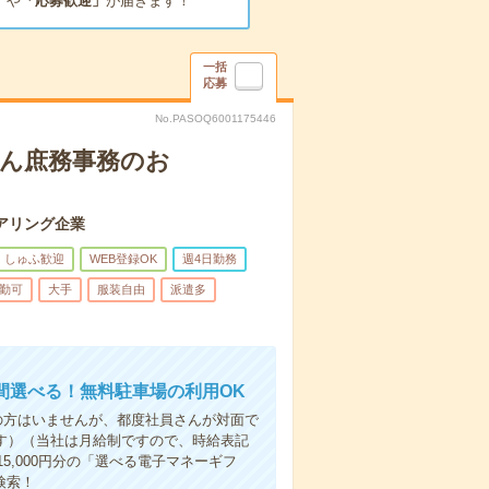
」
や
「応募歓迎」
が届きます！
一括
応募
No.PASOQ6001175446
たん庶務事務のお
アリング企業
しゅふ歓迎
WEB登録OK
週4日勤務
勤可
大手
服装自由
派遣多
間選べる！無料駐車場の利用OK
の方はいませんが、都度社員さんが対面で
す）（当社は月給制ですので、時給表記
,000円分の「選べる電子マネーギフ
検索！