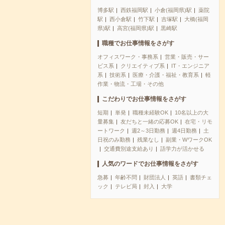
博多駅
西鉄福岡駅
小倉(福岡県)駅
薬院
駅
西小倉駅
竹下駅
吉塚駅
大橋(福岡
県)駅
高宮(福岡県)駅
黒崎駅
職種でお仕事情報をさがす
オフィスワーク・事務系
営業・販売・サー
ビス系
クリエイティブ系
IT・エンジニア
系
技術系
医療・介護・福祉・教育系
軽
作業・物流・工場・その他
こだわりでお仕事情報をさがす
短期
単発
職種未経験OK
10名以上の大
量募集
友だちと一緒の応募OK
在宅・リモ
ートワーク
週2～3日勤務
週4日勤務
土
日祝のみ勤務
残業なし
副業・WワークOK
交通費別途支給あり
語学力が活かせる
人気のワードでお仕事情報をさがす
急募
年齢不問
財団法人
英語
書類チェ
ック
テレビ局
封入
大学