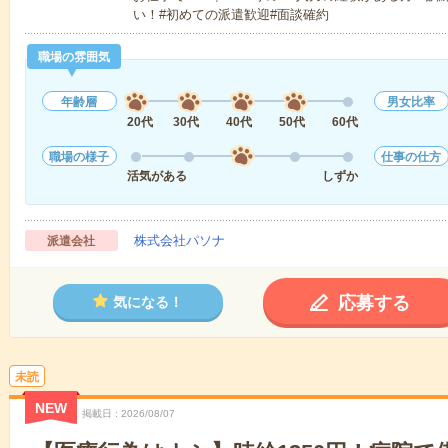
い！#初めての派遣歓迎#面談確約
職場の雰囲気
年齢層
男女比率
20代
30代
40代
50代
60代
職場の様子
仕事の仕方
活気がある
しずか
株式会社パソナ
派遣会社
応募する
気になる！
未読
NEW
掲載日
2026/08/07