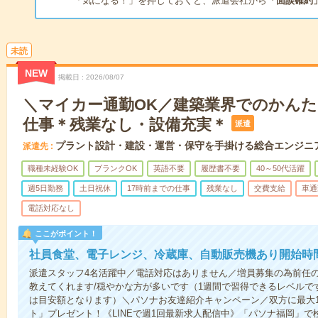
「気になる！」を押しておくと、派遣会社から
「面談確約
未読
NEW
掲載日
2026/08/07
＼マイカー通勤OK／建築業界でのかん
仕事＊残業なし・設備充実＊
派遣
プラント設計・建設・運営・保守を手掛ける総合エンジニ
派遣先
職種未経験OK
ブランクOK
英語不要
履歴書不要
40～50代活躍
週5日勤務
土日祝休
17時前までの仕事
残業なし
交費支給
車通
電話対応なし
ここがポイント！
社員食堂、電子レンジ、冷蔵庫、自動販売機あり開始時
派遣スタッフ4名活躍中／電話対応はありません／増員募集の為前任
教えてくれます/穏やかな方が多いです（1週間で習得できるレベルで
は目安額となります）＼パソナお友達紹介キャンペーン／双方に最大15
ト」プレゼント！《LINEで週1回最新求人配信中》「パソナ福岡」で