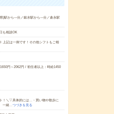
県)駅から---分／銀水駅から---分／倉永駅
日も相談OK
～09:00※ 上記は一例です！その他シフトもご相
650円～2062円 / 初任者以上：時給1450
ト！＼▽具体的には…・買い物や散歩に
 一緒…
つづきを見る