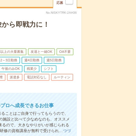
応募
No.NISKYTRK-2AH36
験から即戦力に！
名以上の大量募集
友達と一緒OK
OA不要
2～3日勤務
週4日勤務
週5日勤務
午後のみOK
残業少
シフト
煙
派遣多
電話対応なし
ルーティン
のプロへ成長できるお仕事
来ることはご自身で行ってもらうので、
の施設と比べて少なめなのも、オススメ
出来るので、大きなやりがいが感じられる
者研修の資格講座が無料で受けられ…
つづ