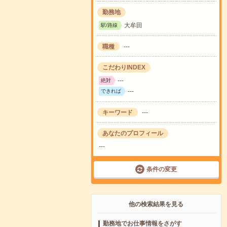
勤務地
大牟田
駅/路線
職種
---
こだわりINDEX
---
絶対
---
できれば
キーワード
---
あなたのプロフィール
---
条件の変更
他の検索結果を見る
勤務地でお仕事情報をさがす