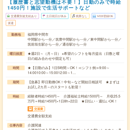
【履歴書と志望動機は不要！】日勤のみで時給
1450円！施設で生活サポートなど
交通費別途支給あり
土日祝日が休み
残業なし
WEB登録OK
派遣
福岡県中間市
勤務地
中間駅から---分／筑豊中間駅から---分／東中間駅から---分／
筑前垣生駅から---分／通谷駅から---分
★週2日～（月～日） ※希望のシフトを毎月提出（日数と曜
曜日頻度
日の組み合わせや固定も可）
★【日勤のみ】1日5時間～OK！≪シフト例≫9:00～
時間
14:0010:00～15:0012:00～1…
【急募】即日勤務OK！中旬～など開始日相談可 ★まずは
期間
お試し2カ月～のスタートも歓迎！
経験者時給1450円～ 介護福祉士時給1500円～ 月収25.5
時給
万円＝時給1450円×1日8h×22日 ★日払い・週払いOK！
交通費
交通費全額支給
介護関連
仕事内容
介護施設で入居者さんの生活サポートをお願いします！＜具