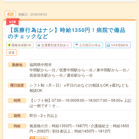
未読
掲載日
2026/08/03
NEW
【医療行為はナシ】時給1350円！病院で備品
のチェックなど
職種未経験OK
交通費別途支給あり
土日祝日が休み
WEB登録OK
派遣
福岡県中間市
勤務地
中間駅から---分／筑豊中間駅から---分／東中間駅から---分／
筑前垣生駅から---分／通谷駅から---分
シフト制（月～日） ※平日のみなどの相談もOK ※週3なども
曜日頻度
相談OK
【シフト例】07:00～16:0009:00～18:0017:00～09:00※ 上記
時間
は一例です！そ…
即日～2ヶ月以上
期間
無資格の方：時給1350円～1687円 / 介護福祉士：時給1650
時給
円～2062円 / 初任者以上：時給1450円～1812円