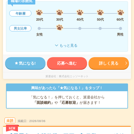
職場の雰囲気
年齢層
20代
30代
40代
50代
60代
男女比率
女性
男性
もっと見る
気になる!
応募へ進む
詳しく見る
派遣会社
株式会社ニッソーネット
興味があったら「★気になる！」をタップ！
「気になる！」を押しておくと、派遣会社から
「面談確約」
や
「応募歓迎」
が届きます！
未読
掲載日
2026/08/06
NEW