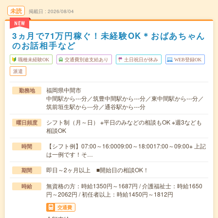
未読
掲載日
2026/08/04
NEW
3ヵ月で71万円稼ぐ！未経験OK＊おばあちゃん
のお話相手など
職種未経験OK
交通費別途支給あり
土日祝日が休み
WEB登録OK
派遣
福岡県中間市
勤務地
中間駅から---分／筑豊中間駅から---分／東中間駅から---分／
筑前垣生駅から---分／通谷駅から---分
シフト制（月～日） ※平日のみなどの相談もOK ※週3なども
曜日頻度
相談OK
【シフト例】07:00～16:0009:00～18:0017:00～09:00※ 上記
時間
は一例です！そ…
即日～2ヶ月以上 ■開始日の相談OK！
期間
無資格の方：時給1350円～1687円 / 介護福祉士：時給1650
時給
円～2062円 / 初任者以上：時給1450円～1812円
交通費