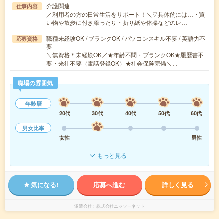
介護関連
仕事内容
／利用者の方の日常生活をサポート！＼▽具体的には…・買
い物や散歩に付き添ったり・折り紙や体操などのレ…
職種未経験OK / ブランクOK / パソコンスキル不要 / 英語力不
応募資格
要
＼無資格＊未経験OK／★年齢不問・ブランクOK★履歴書不
要・来社不要（電話登録OK）★社会保険完備＼…
職場の雰囲気
年齢層
20代
30代
40代
50代
60代
男女比率
女性
男性
もっと見る
気になる!
応募へ進む
詳しく見る
派遣会社
株式会社ニッソーネット