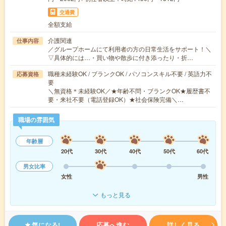
交通費
全額支給
介護関連
仕事内容
／グループホームにて利用者の方の日常生活をサポート！＼
▽具体的には…・買い物や散歩に付き添ったり・折…
職種未経験OK / ブランクOK / パソコンスキル不要 / 英語力不
応募資格
要
＼無資格＊未経験OK／★年齢不問・ブランクOK★履歴書不
要・来社不要（電話登録OK）★社会保険完備＼…
職場の雰囲気
年齢層
20代
30代
40代
50代
60代
男女比率
女性
男性
もっと見る
気になる!
応募へ進む
詳しく見る