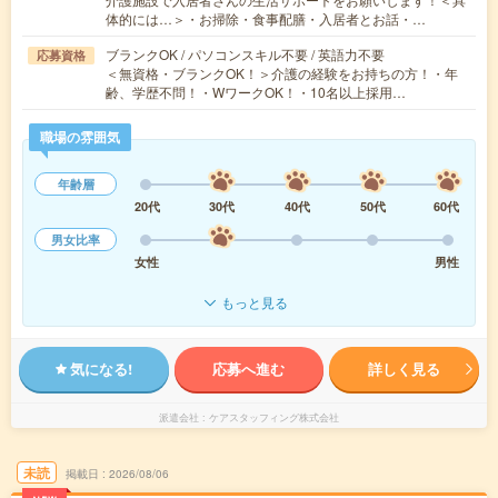
体的には…＞・お掃除・食事配膳・入居者とお話・…
ブランクOK / パソコンスキル不要 / 英語力不要
応募資格
＜無資格・ブランクOK！＞介護の経験をお持ちの方！・年
齢、学歴不問！・WワークOK！・10名以上採用…
職場の雰囲気
年齢層
20代
30代
40代
50代
60代
男女比率
女性
男性
もっと見る
気になる!
応募へ進む
詳しく見る
派遣会社
ケアスタッフィング株式会社
未読
掲載日
2026/08/06