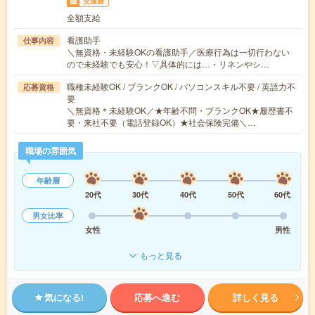
交通費
全額支給
看護助手
仕事内容
＼無資格・未経験OKの看護助手／医療行為は一切行わない
ので未経験でも安心！▽具体的には…・リネンやシ…
職種未経験OK / ブランクOK / パソコンスキル不要 / 英語力不
応募資格
要
＼無資格＊未経験OK／★年齢不問・ブランクOK★履歴書不
要・来社不要（電話登録OK）★社会保険完備＼…
職場の雰囲気
年齢層
20代
30代
40代
50代
60代
男女比率
女性
男性
もっと見る
気になる!
応募へ進む
詳しく見る