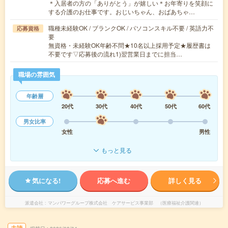
＊入居者の方の「ありがとう」が嬉しい＊お年寄りを笑顔に
する介護のお仕事です。おじいちゃん、おばあちゃ…
職種未経験OK / ブランクOK / パソコンスキル不要 / 英語力不
応募資格
要
無資格・未経験OK年齢不問★10名以上採用予定★履歴書は
不要です▽応募後の流れ1)翌営業日までに担当…
職場の雰囲気
年齢層
20代
30代
40代
50代
60代
男女比率
女性
男性
もっと見る
気になる!
応募へ進む
詳しく見る
派遣会社
マンパワーグループ株式会社 ケアサービス事業部 （医療福祉介護関連）