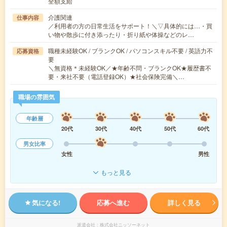
全額支給
介護関連
仕事内容
／利用者の方の日常生活をサポート！＼▽具体的には…・買
い物や散歩に付き添ったり・折り紙や体操などのレ…
職種未経験OK / ブランクOK / パソコンスキル不要 / 英語力不
応募資格
要
＼無資格＊未経験OK／★年齢不問・ブランクOK★履歴書不
要・来社不要（電話登録OK）★社会保険完備＼…
職場の雰囲気
年齢層
20代
30代
40代
50代
60代
男女比率
女性
男性
もっと見る
気になる!
応募へ進む
詳しく見る
派遣会社
株式会社ニッソーネット