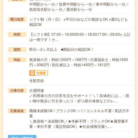
中間駅から---分／筑豊中間駅から---分／東中間駅から---分／
筑前垣生駅から---分／通谷駅から---分
シフト制（月～日） ※平日のみなどの相談もOK ※週3なども
曜日頻度
相談OK
【シフト例】07:00～16:0009:00～18:0017:00～09:00※ 上記
時間
は一例です！そ…
即日～2ヶ月以上 ■開始日の相談OK！
期間
無資格の方：時給1350円～1687円 / 介護福祉士：時給1650
時給
円～2062円 / 初任者以上：時給1450円～1812円
交通費
全額支給
介護関連
仕事内容
／利用者の方の日常生活をサポート！＼▽具体的には…・買
い物や散歩に付き添ったり・折り紙や体操などのレ…
職種未経験OK / ブランクOK / パソコンスキル不要 / 英語力不
応募資格
要
＼無資格＊未経験OK／★年齢不問・ブランクOK★履歴書不
要・来社不要（電話登録OK）★社会保険完備＼…