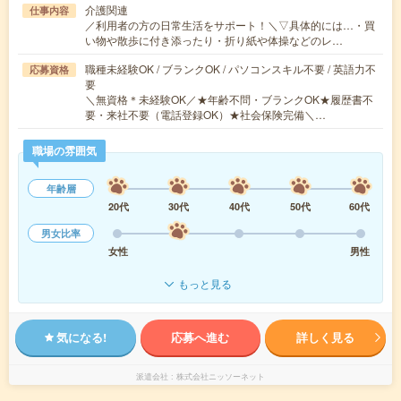
介護関連
仕事内容
／利用者の方の日常生活をサポート！＼▽具体的には…・買
い物や散歩に付き添ったり・折り紙や体操などのレ…
職種未経験OK / ブランクOK / パソコンスキル不要 / 英語力不
応募資格
要
＼無資格＊未経験OK／★年齢不問・ブランクOK★履歴書不
要・来社不要（電話登録OK）★社会保険完備＼…
職場の雰囲気
年齢層
20代
30代
40代
50代
60代
男女比率
女性
男性
もっと見る
気になる!
応募へ進む
詳しく見る
派遣会社
株式会社ニッソーネット