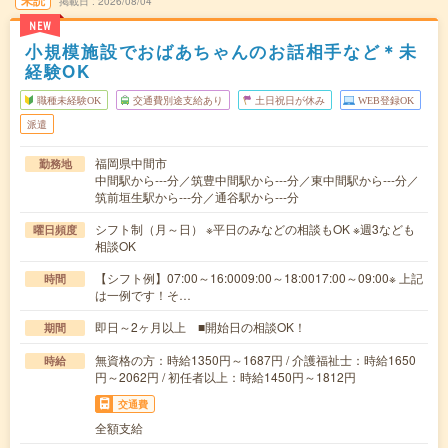
未読
掲載日
2026/08/04
NEW
小規模施設でおばあちゃんのお話相手など＊未
経験OK
職種未経験OK
交通費別途支給あり
土日祝日が休み
WEB登録OK
派遣
福岡県中間市
勤務地
中間駅から---分／筑豊中間駅から---分／東中間駅から---分／
筑前垣生駅から---分／通谷駅から---分
シフト制（月～日） ※平日のみなどの相談もOK ※週3なども
曜日頻度
相談OK
【シフト例】07:00～16:0009:00～18:0017:00～09:00※ 上記
時間
は一例です！そ…
即日～2ヶ月以上 ■開始日の相談OK！
期間
無資格の方：時給1350円～1687円 / 介護福祉士：時給1650
時給
円～2062円 / 初任者以上：時給1450円～1812円
交通費
全額支給