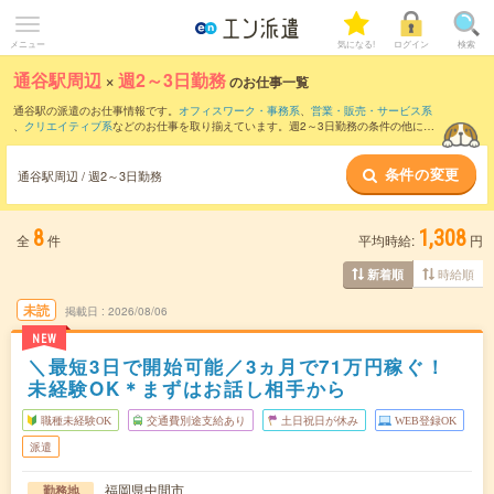
メニュー
気になる!
ログイン
検索
通谷駅周辺
×
週2～3日勤務
のお仕事一覧
通谷駅の派遣のお仕事情報です。
オフィスワーク・事務系
、
営業・販売・サービス系
、
クリエイティブ系
などのお仕事を取り揃えています。週2～3日勤務の条件の他に、
交通費別途支給あり
、
職種未経験OK
、
友だちと一緒の応募OK
などのこだわり条件も
取り揃えています。
条件の変更
通谷駅周辺 / 週2～3日勤務
8
1,308
全
件
平均時給:
円
時給順
新着順
未読
掲載日
2026/08/06
NEW
＼最短3日で開始可能／3ヵ月で71万円稼ぐ！
未経験OK＊まずはお話し相手から
職種未経験OK
交通費別途支給あり
土日祝日が休み
WEB登録OK
派遣
福岡県中間市
勤務地