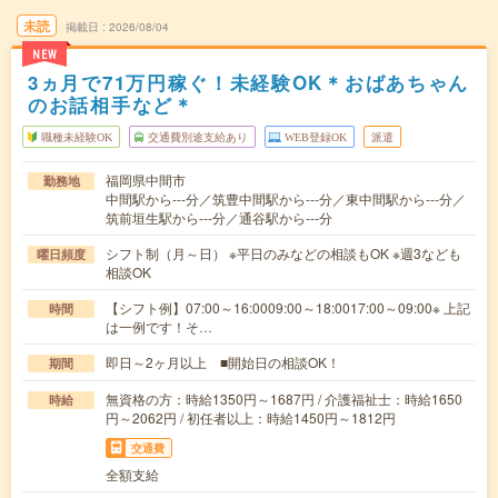
未読
掲載日
2026/08/04
NEW
3ヵ月で71万円稼ぐ！未経験OK＊おばあちゃん
のお話相手など＊
職種未経験OK
交通費別途支給あり
WEB登録OK
派遣
福岡県中間市
勤務地
中間駅から---分／筑豊中間駅から---分／東中間駅から---分／
筑前垣生駅から---分／通谷駅から---分
シフト制（月～日） ※平日のみなどの相談もOK ※週3なども
曜日頻度
相談OK
【シフト例】07:00～16:0009:00～18:0017:00～09:00※ 上記
時間
は一例です！そ…
即日～2ヶ月以上 ■開始日の相談OK！
期間
無資格の方：時給1350円～1687円 / 介護福祉士：時給1650
時給
円～2062円 / 初任者以上：時給1450円～1812円
交通費
全額支給