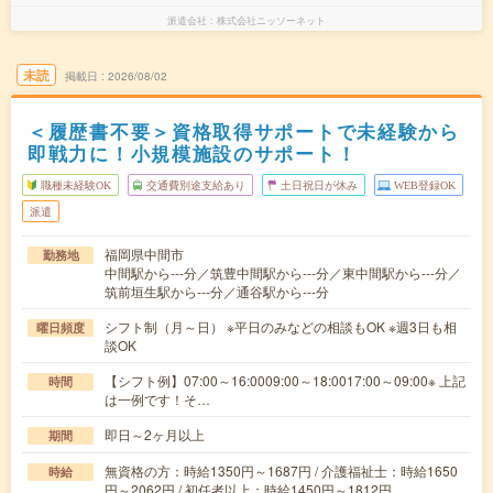
派遣会社
株式会社ニッソーネット
未読
掲載日
2026/08/02
＜履歴書不要＞資格取得サポートで未経験から
即戦力に！小規模施設のサポート！
職種未経験OK
交通費別途支給あり
土日祝日が休み
WEB登録OK
派遣
福岡県中間市
勤務地
中間駅から---分／筑豊中間駅から---分／東中間駅から---分／
筑前垣生駅から---分／通谷駅から---分
シフト制（月～日） ※平日のみなどの相談もOK ※週3日も相
曜日頻度
談OK
【シフト例】07:00～16:0009:00～18:0017:00～09:00※ 上記
時間
は一例です！そ…
即日～2ヶ月以上
期間
無資格の方：時給1350円～1687円 / 介護福祉士：時給1650
時給
円～2062円 / 初任者以上：時給1450円～1812円