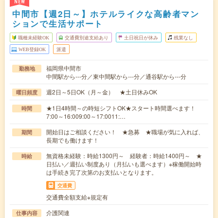
NEW
中間市【週2日～】ホテルライクな高齢者マン
ションで生活サポート
職種未経験OK
交通費別途支給あり
土日祝日が休み
残業なし
WEB登録OK
派遣
福岡県中間市
勤務地
中間駅から---分／東中間駅から---分／通谷駅から---分
週2日～5日OK（月～金） ★土日休みOK
曜日頻度
★1日4時間～の時短シフトOK★スタート時間選べます！
時間
7:00～16:009:00～17:0011:…
開始日はご相談ください！ ★急募 ★職場が気に入れば、
期間
長期でも働けます！
無資格未経験：時給1300円～ 経験者：時給1400円～ ★
時給
日払い／週払い制度あり（月払いも選べます）※稼働開始時
は手続き完了次第のお支払いとなります。
交通費
交通費全額支給※規定有
介護関連
仕事内容