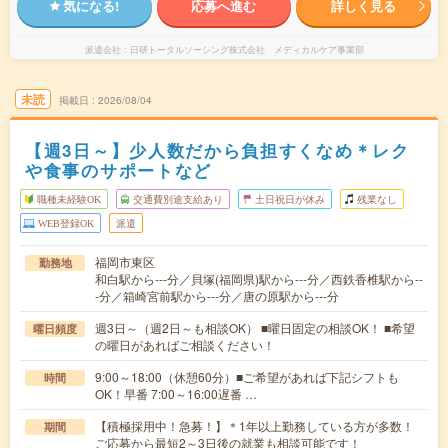
気になる!
応募へ進む
詳しく見る
派遣会社
日研トータルソーシング株式会社 メディカルケア事業部
未読
掲載日
2026/08/04
【週3日～】少人数だから負担すくなめ＊レク
や食事のサポートなど
職種未経験OK
交通費別途支給あり
土日祝日が休み
残業なし
WEB登録OK
派遣
福岡市東区
勤務地
和白駅から---分／貝塚(福岡県)駅から---分／西鉄香椎駅から--
-分／箱崎宮前駅から---分／唐の原駅から---分
週3日～（週2日～も相談OK） ■曜日固定の相談OK！ ■希望
曜日頻度
の曜日があればご相談ください！
9:00～18:00（休憩60分）■ご希望があれば下記シフトも
時間
OK！早番 7:00～16:00遅番 …
【積極採用中！急募！】＊1年以上勤務している方が多数！
期間
ご応募から最短2～3日後の就業も相談可能です！