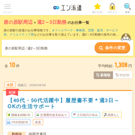
メニュー
気になる!
ログイン
検索
唐の原駅周辺
×
週2～3日勤務
のお仕事一覧
唐の原駅の派遣のお仕事情報です。
オフィスワーク・事務系
、
営業・販売・サービス
系
、
クリエイティブ系
などのお仕事を取り揃えています。週2～3日勤務の条件の他
に、
交通費別途支給あり
、
職種未経験OK
、
友だちと一緒の応募OK
などのこだわり条
件も取り揃えています。
条件の変更
唐の原駅周辺 / 週2～3日勤務
10
1,308
全
件
平均時給:
円
時給順
新着順
未読
掲載日
2026/08/08
NEW
【40代・50代活躍中】履歴書不要＊週3日～
OKの生活サポート
職種未経験OK
交通費別途支給あり
土日祝日が休み
残業なし
WEB登録OK
派遣
福岡市東区
勤務地