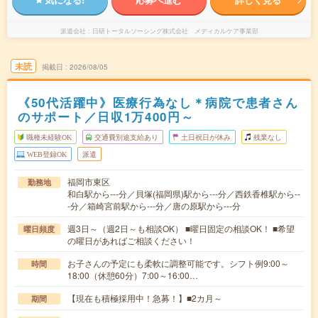
派遣会社
日研トータルソーシング株式会社 メディカルケア事業部
未読
掲載日
2026/08/05
《50代活躍中》医療行為なし＊病院で患者さん
のサポート／日収1万400円～
職種未経験OK
交通費別途支給あり
土日祝日が休み
残業なし
WEB登録OK
派遣
福岡市東区
勤務地
和白駅から---分／貝塚(福岡県)駅から---分／西鉄香椎駅から--
-分／箱崎宮前駅から---分／唐の原駅から---分
週3日～（週2日～も相談OK） ■曜日固定の相談OK！ ■希望
曜日頻度
の曜日があればご相談ください！
お子さんの予定にも柔軟に調整可能です。シフト例9:00～
時間
18:00（休憩60分）7:00～16:00…
【現在も積極採用中！急募！】■2カ月～
期間