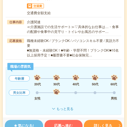
交通費
交通費全額支給
介護関連
仕事内容
≪介護施設での生活サポート≫▽具体的なお仕事は…・食事
の配膳や食事中の見守り・トイレやお風呂のサポー…
職種未経験OK / ブランクOK / パソコンスキル不要 / 英語力不
応募資格
要
■無資格・未経験OK！■年齢・学歴不問！ブランクOK!■10名
以上採用予定！■履歴書不要■社会保険完…
職場の雰囲気
年齢層
20代
30代
40代
50代
60代
男女比率
女性
男性
もっと見る
気になる!
応募へ進む
詳しく見る