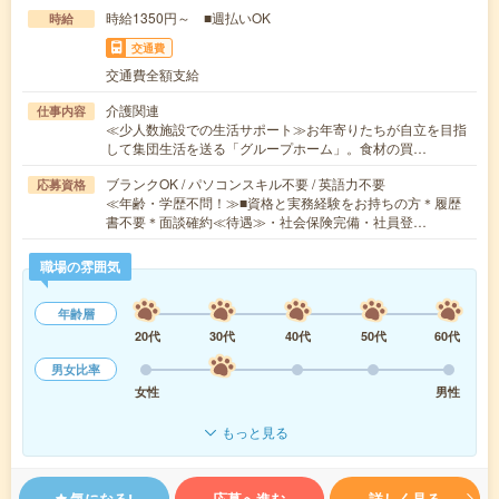
時給1350円～ ■週払いOK
時給
交通費
交通費全額支給
介護関連
仕事内容
≪少人数施設での生活サポート≫お年寄りたちが自立を目指
して集団生活を送る「グループホーム」。食材の買…
ブランクOK / パソコンスキル不要 / 英語力不要
応募資格
≪年齢・学歴不問！≫■資格と実務経験をお持ちの方＊履歴
書不要＊面談確約≪待遇≫・社会保険完備・社員登…
職場の雰囲気
年齢層
20代
30代
40代
50代
60代
男女比率
女性
男性
もっと見る
気になる!
応募へ進む
詳しく見る