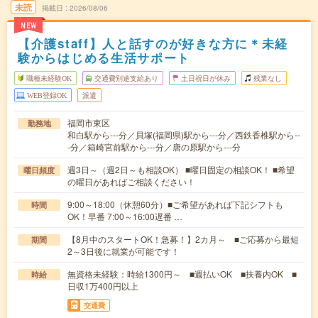
未読
掲載日
2026/08/06
NEW
【介護staff】人と話すのが好きな方に＊未経
験からはじめる生活サポート
職種未経験OK
交通費別途支給あり
土日祝日が休み
残業なし
WEB登録OK
派遣
福岡市東区
勤務地
和白駅から---分／貝塚(福岡県)駅から---分／西鉄香椎駅から--
-分／箱崎宮前駅から---分／唐の原駅から---分
週3日～（週2日～も相談OK） ■曜日固定の相談OK！ ■希望
曜日頻度
の曜日があればご相談ください！
9:00～18:00（休憩60分）■ご希望があれば下記シフトも
時間
OK！早番 7:00～16:00遅番 …
【8月中のスタートOK！急募！】2カ月～ ■ご応募から最短
期間
2～3日後に就業が可能です！
無資格未経験：時給1300円～ ■週払いOK ■扶養内OK ■
時給
日収1万400円以上
交通費