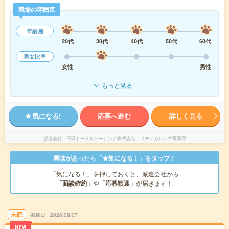
職場の雰囲気
年齢層
20代
30代
40代
50代
60代
男女比率
女性
男性
もっと見る
気になる!
応募へ進む
詳しく見る
派遣会社
日研トータルソーシング株式会社 メディカルケア事業部
興味があったら「★気になる！」をタップ！
「気になる！」を押しておくと、派遣会社から
「面談確約」
や
「応募歓迎」
が届きます！
未読
掲載日
2026/08/07
NEW