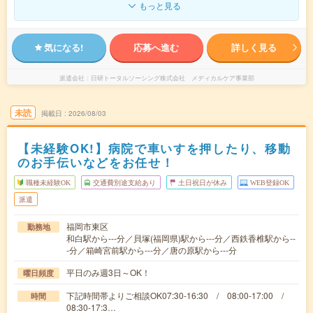
もっと見る
気になる!
応募へ進む
詳しく見る
派遣会社
日研トータルソーシング株式会社 メディカルケア事業部
未読
掲載日
2026/08/03
【未経験OK!】病院で車いすを押したり、移動
のお手伝いなどをお任せ！
職種未経験OK
交通費別途支給あり
土日祝日が休み
WEB登録OK
派遣
福岡市東区
勤務地
和白駅から---分／貝塚(福岡県)駅から---分／西鉄香椎駅から--
-分／箱崎宮前駅から---分／唐の原駅から---分
平日のみ週3日～OK！
曜日頻度
下記時間帯よりご相談OK07:30-16:30 / 08:00-17:00 /
時間
08:30-17:3…