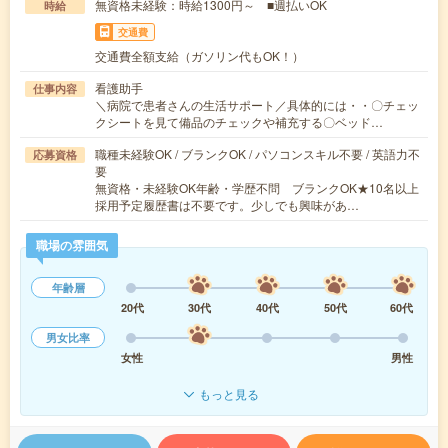
無資格未経験：時給1300円～ ■週払いOK
時給
交通費
交通費全額支給（ガソリン代もOK！）
看護助手
仕事内容
＼病院で患者さんの生活サポート／具体的には・・〇チェッ
クシートを見て備品のチェックや補充する〇ベッド…
職種未経験OK / ブランクOK / パソコンスキル不要 / 英語力不
応募資格
要
無資格・未経験OK年齢・学歴不問 ブランクOK★10名以上
採用予定履歴書は不要です。少しでも興味があ…
職場の雰囲気
年齢層
20代
30代
40代
50代
60代
男女比率
女性
男性
もっと見る