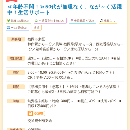
≪年齢不問！≫50代が無理なく、なが～く活躍
中！生活サポート
職種未経験OK
交通費別途支給あり
土日祝日が休み
残業なし
WEB登録OK
派遣
福岡市東区
勤務地
和白駅から---分／貝塚(福岡県)駅から---分／西鉄香椎駅から--
-分／箱崎宮前駅から---分／唐の原駅から---分
週3日～（週2日～も相談OK） ■曜日固定の相談OK！ ■希望
曜日頻度
の曜日があればご相談ください！
9:00～18:00（休憩60分）■ご希望があれば下記シフトも
時間
OK！早番 7:00～16:00遅番 …
【積極採用中！急募！】＊1年以上勤務している方が多数！
期間
ご応募から最短2～3日後の就業も相談可能です！
無資格未経験：時給1300円～ ■週払いOK ■扶養内OK ■
時給
日収1万400円以上
交通費
交通費全額支給
介護関連
仕事内容