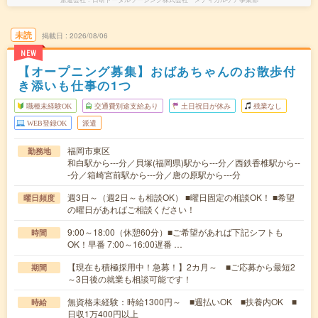
未読
掲載日
2026/08/06
NEW
【オープニング募集】おばあちゃんのお散歩付
き添いも仕事の1つ
職種未経験OK
交通費別途支給あり
土日祝日が休み
残業なし
WEB登録OK
派遣
福岡市東区
勤務地
和白駅から---分／貝塚(福岡県)駅から---分／西鉄香椎駅から--
-分／箱崎宮前駅から---分／唐の原駅から---分
週3日～（週2日～も相談OK） ■曜日固定の相談OK！ ■希望
曜日頻度
の曜日があればご相談ください！
9:00～18:00（休憩60分）■ご希望があれば下記シフトも
時間
OK！早番 7:00～16:00遅番 …
【現在も積極採用中！急募！】2カ月～ ■ご応募から最短2
期間
～3日後の就業も相談可能です！
無資格未経験：時給1300円～ ■週払いOK ■扶養内OK ■
時給
日収1万400円以上