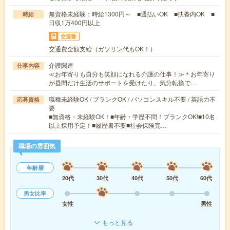
無資格未経験：時給1300円～ ■週払いOK ■扶養内OK ■
時給
日収1万400円以上
交通費
交通費全額支給（ガソリン代もOK！）
介護関連
仕事内容
≪お年寄りも自分も笑顔になれる介護の仕事！≫＊お年寄り
が昼間だけ生活のサポートを受けたり、気分転換で…
職種未経験OK / ブランクOK / パソコンスキル不要 / 英語力不
応募資格
要
■無資格・未経験OK！■年齢・学歴不問！ブランクOK!■10名
以上採用予定！■履歴書不要■社会保険完…
職場の雰囲気
年齢層
20代
30代
40代
50代
60代
男女比率
女性
男性
もっと見る