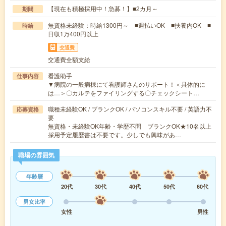
【現在も積極採用中！急募！】■2カ月～
期間
無資格未経験：時給1300円～ ■週払いOK ■扶養内OK ■
時給
日収1万400円以上
交通費
交通費全額支給
看護助手
仕事内容
▼病院の一般病棟にて看護師さんのサポート！＜具体的に
は…＞〇カルテをファイリングする〇チェックシート…
職種未経験OK / ブランクOK / パソコンスキル不要 / 英語力不
応募資格
要
無資格・未経験OK年齢・学歴不問 ブランクOK★10名以上
採用予定履歴書は不要です。少しでも興味があ…
職場の雰囲気
年齢層
20代
30代
40代
50代
60代
男女比率
女性
男性