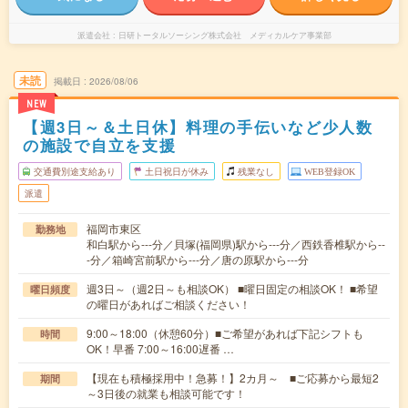
派遣会社
日研トータルソーシング株式会社 メディカルケア事業部
未読
掲載日
2026/08/06
NEW
【週3日～＆土日休】料理の手伝いなど少人数
の施設で自立を支援
交通費別途支給あり
土日祝日が休み
残業なし
WEB登録OK
派遣
福岡市東区
勤務地
和白駅から---分／貝塚(福岡県)駅から---分／西鉄香椎駅から--
-分／箱崎宮前駅から---分／唐の原駅から---分
週3日～（週2日～も相談OK） ■曜日固定の相談OK！ ■希望
曜日頻度
の曜日があればご相談ください！
9:00～18:00（休憩60分）■ご希望があれば下記シフトも
時間
OK！早番 7:00～16:00遅番 …
【現在も積極採用中！急募！】2カ月～ ■ご応募から最短2
期間
～3日後の就業も相談可能です！