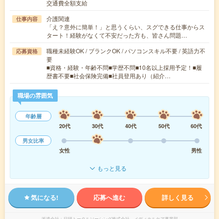
交通費全額支給
介護関連
仕事内容
「え？意外に簡単！」と思うくらい、スグできる仕事からス
タート！経験がなくて不安だった方も、皆さん問題…
職種未経験OK / ブランクOK / パソコンスキル不要 / 英語力不
応募資格
要
■資格・経験・年齢不問■学歴不問■10名以上採用予定！■履
歴書不要■社会保険完備■社員登用あり（紹介…
職場の雰囲気
年齢層
20代
30代
40代
50代
60代
男女比率
女性
男性
もっと見る
気になる!
応募へ進む
詳しく見る
派遣会社
日研トータルソーシング株式会社 メディカルケア事業部