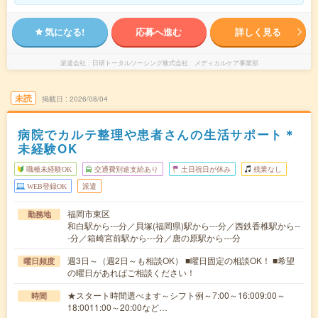
気になる!
応募へ進む
詳しく見る
派遣会社
日研トータルソーシング株式会社 メディカルケア事業部
未読
掲載日
2026/08/04
病院でカルテ整理や患者さんの生活サポート＊
未経験OK
職種未経験OK
交通費別途支給あり
土日祝日が休み
残業なし
WEB登録OK
派遣
福岡市東区
勤務地
和白駅から---分／貝塚(福岡県)駅から---分／西鉄香椎駅から--
-分／箱崎宮前駅から---分／唐の原駅から---分
週3日～（週2日～も相談OK） ■曜日固定の相談OK！ ■希望
曜日頻度
の曜日があればご相談ください！
★スタート時間選べます～シフト例～7:00～16:009:00～
時間
18:0011:00～20:00など…