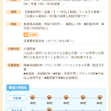
OK！早番 7:00～16:00遅番 …
【積極採用中！急募！】＊1年以上勤務している方が多数！
期間
ご応募から最短2～3日後の就業も相談可能です！
無資格未経験：時給1300円～ ■週払いOK ■扶養内OK ■
時給
日収1万400円以上
交通費
交通費全額支給（ガソリン代もOK！）
介護関連
仕事内容
≪お話し相手になるだけでも立派な介護！≫＊お年寄りが昼
間だけ生活のサポートを受けたり、気分転換できる…
職種未経験OK / ブランクOK / パソコンスキル不要 / 英語力不
応募資格
要
■無資格・未経験OK！■年齢・学歴不問！ブランクOK!■10名
以上採用予定！■履歴書不要■社会保険完…
職場の雰囲気
年齢層
20代
30代
40代
50代
60代
男女比率