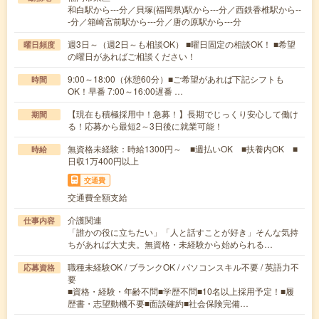
和白駅から---分／貝塚(福岡県)駅から---分／西鉄香椎駅から--
-分／箱崎宮前駅から---分／唐の原駅から---分
週3日～（週2日～も相談OK） ■曜日固定の相談OK！ ■希望
曜日頻度
の曜日があればご相談ください！
9:00～18:00（休憩60分）■ご希望があれば下記シフトも
時間
OK！早番 7:00～16:00遅番 …
【現在も積極採用中！急募！】長期でじっくり安心して働け
期間
る！応募から最短2～3日後に就業可能！
無資格未経験：時給1300円～ ■週払いOK ■扶養内OK ■
時給
日収1万400円以上
交通費
交通費全額支給
介護関連
仕事内容
「誰かの役に立ちたい」「人と話すことが好き」そんな気持
ちがあれば大丈夫。無資格・未経験から始められる…
職種未経験OK / ブランクOK / パソコンスキル不要 / 英語力不
応募資格
要
■資格・経験・年齢不問■学歴不問■10名以上採用予定！■履
歴書・志望動機不要■面談確約■社会保険完備…