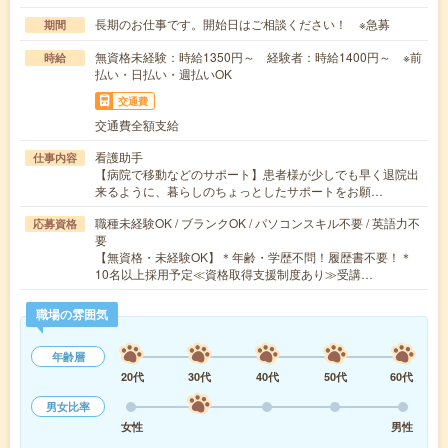
長期のお仕事です。開始日はご相談ください！ ※急募
期間
無資格未経験：時給1350円～ 経験者：時給1400円～ ※前
時給
払い・日払い・週払いOK
交通費
交通費全額支給
看護助手
仕事内容
【病院で移動などのサポート】患者様が少しでも早く退院出
来るように、暮らしのちょっとしたサポートをお願…
職種未経験OK / ブランクOK / パソコンスキル不要 / 英語力不
応募資格
要
【無資格・未経験OK】＊年齢・学歴不問！履歴書不要！＊
10名以上採用予定≪資格取得支援制度あり≫受講…
職場の雰囲気
年齢層
20代
30代
40代
50代
60代
男女比率
女性
男性