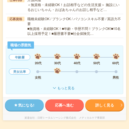
＜無資格・未経験OK！お話相手などの生活支援＞ 施設にい
るおじいちゃん・おばあちゃんのお話し相手など…
職種未経験OK / ブランクOK / パソコンスキル不要 / 英語力不
応募資格
要
■無資格・未経験OK！■年齢・学歴不問！ブランクOK!■10名
以上採用予定！■履歴書不要■社会保険完…
職場の雰囲気
年齢層
20代
30代
40代
50代
60代
男女比率
女性
男性
もっと見る
気になる!
応募へ進む
詳しく見る
派遣会社
日研トータルソーシング株式会社 メディカルケア事業部