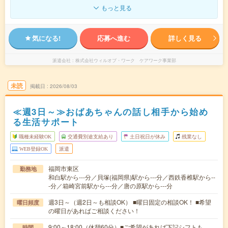
もっと見る
気になる!
応募へ進む
詳しく見る
派遣会社
株式会社ウィルオブ・ワーク ケアワーク事業部
未読
掲載日
2026/08/03
≪週3日～≫おばあちゃんの話し相手から始め
る生活サポート
職種未経験OK
交通費別途支給あり
土日祝日が休み
残業なし
WEB登録OK
派遣
福岡市東区
勤務地
和白駅から---分／貝塚(福岡県)駅から---分／西鉄香椎駅から--
-分／箱崎宮前駅から---分／唐の原駅から---分
週3日～（週2日～も相談OK） ■曜日固定の相談OK！ ■希望
曜日頻度
の曜日があればご相談ください！
9:00～18:00（休憩60分）■ご希望があれば下記シフトも
時間